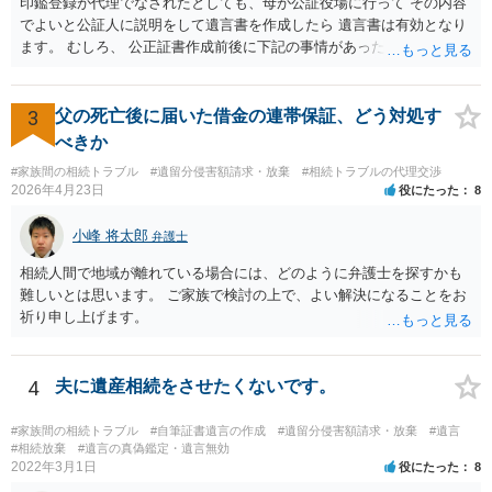
は、判決になったらどうなりそうか、という点についての検討が不可
印鑑登録が代理でなされたとしても、母が公証役場に行って その内容
欠ですので、 初めに述べた通り、代理人と相談するか、資料を持って
でよいと公証人に説明をして遺言書を作成したら 遺言書は有効となり
面談相談に行ってみることをお勧めします。
ます。 むしろ、 公正証書作成前後に下記の事情があったことが証明で
きれば判断能力がなく 無効だったと主張することが可能です。 翌年1
月に携帯が新しくなった母からの第一声は「ここにいたら殺される」
「面会に来てくれ」で、長男に聞くと「面会は出来ない。俺は携帯電
3
父の死亡後に届いた借金の連帯保証、どう対処す
話の使い方を教える為に会っている」「母の話は聞かなくて良い」と
べきか
電話が切れました。その後の電話でも「食事に毒が入っている」「体
#家族間の相続トラブル
#遺留分侵害額請求・放棄
#相続トラブルの代理交渉
にチップが埋められている」等、おかしかったです。 当時の診療記
2026年4月23日
役にたった
8
録、介護認定の資料、介護記録を取得して 弁護士に面談で相談された
方がよいと思います。
小峰 将太郎
弁護士
相続人間で地域が離れている場合には、どのように弁護士を探すかも
難しいとは思います。 ご家族で検討の上で、よい解決になることをお
祈り申し上げます。
4
夫に遺産相続をさせたくないです。
#家族間の相続トラブル
#自筆証書遺言の作成
#遺留分侵害額請求・放棄
#遺言
#相続放棄
#遺言の真偽鑑定・遺言無効
2022年3月1日
役にたった
8