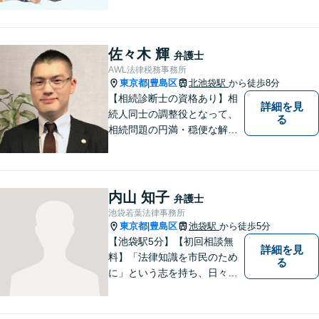
ごとがあれば、まずはご相談
ください。「街の法律家」と
しての身近な事細かい事件ま
で広く取り扱い、幅広い分野
佐々木 輝
弁護士
で実績あり！【完全個室対
AWL法律税務事務所
応】
東京都
豊島区
北池袋駅
から徒歩8分
|
【相続診断士の資格あり】相
詳細を見
続人同士の調整役となって、
る
相続問題の円満・穏便な解決
をサポート／遺留分侵害額請
求／相続人・相続財産調査／
遺言書作成／遺産分割相続放
棄などお任せください【池袋8
内山 知子
弁護士
分】交通事故・借金問題にも
池袋若葉法律事務所
対応
東京都
豊島区
池袋駅
から徒歩5分
|
【池袋駅5分】【初回相談無
詳細を見
料】「法律知識を市民のため
る
に」という志を持ち、日々弁
護士活動に取り組んでいま
す。親権/財産分与/国際結婚な