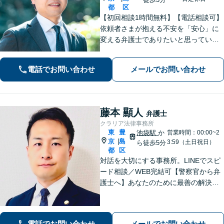
都
区
【初回相談1時間無料】【電話相談可】
依頼者さまが抱える不安を「安心」に
変える弁護士でありたいと思っていま
す。話しやすい雰囲気作りを徹底し、
依頼者さまと密にコミュニケーション
電話でお問い合わせ
メールでお問い合わせ
を取ることを大切にしています。【休
日・夜間面談可】【メール・WEB相談
可】
藤本 顯人
弁護士
クラリア法律事務所
東
豊
池袋駅
か
営業時間：00:00~2
京
島
|
3:59（土日祝日）
ら徒歩5分
都
区
対話を大切にする事務所。LINEでスピ
ード相談／WEB完結可【警察官から弁
護士へ】あなたのために最善の解決を
目指します。洞察力と交渉力を強み
に、相続問題、交通事故や離婚などの
民事から刑事事件まで幅広く支援【完
電話でお問い合わせ
メールでお問い合わせ