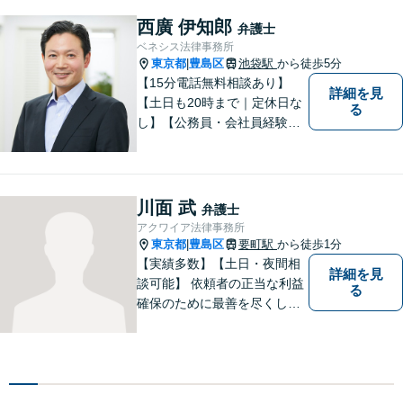
どの問題でお悩みの方、長年
の経験と持ち前の情熱で手厚
西廣 伊知郎
弁護士
くサポートさせていただきま
ベネシス法律事務所
す。【フランス語対応可能】
東京都
豊島区
池袋駅
から徒歩5分
|
【15分電話無料相談あり】
詳細を見
【土日も20時まで｜定休日な
る
し】【公務員・会社員経験あ
り】【弁護士歴15年以上】ス
ピード対応に定評あり。オン
ライン面談も実施中。不動
産、離婚、労働、借金トラブ
川面 武
弁護士
ルならお任せください。【企
アクワイア法律事務所
業側にも対応】【池袋駅5分】
東京都
豊島区
要町駅
から徒歩1分
|
【実績多数】【土日・夜間相
詳細を見
談可能】 依頼者の正当な利益
る
確保のために最善を尽くして
参ります。