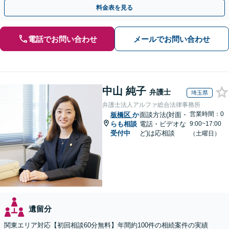
言書作成／遺留分侵害額請求／使い込み・寄与分など」
料金表を見る
電話でお問い合わせ
メールでお問い合わせ
中山 純子
弁護士
埼玉県
弁護士法人アルファ総合法律事務所
営業時間：0
板橋区
か
面談方法(対面・
らも相談
電話・ビデオな
9:00~17:00
受付中
ど)は応相談
（土曜日）
遺留分
関東エリア対応【初回相談60分無料】年間約100件の相続案件の実績