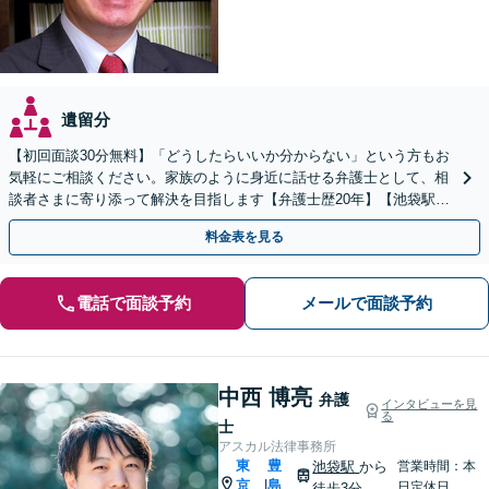
遺留分
【初回面談30分無料】「どうしたらいいか分からない」という方もお
気軽にご相談ください。家族のように身近に話せる弁護士として、相
談者さまに寄り添って解決を目指します【弁護士歴20年】【池袋駅5
分】
料金表を見る
電話で面談予約
メールで面談予約
中西 博亮
弁護
インタビューを見
る
士
アスカル法律事務所
東
豊
池袋駅
から
営業時間：本
京
島
|
日定休日
徒歩3分