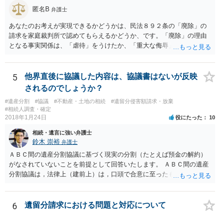
匿名B
弁護士
あなたのお考えが実現できるかどうかは、民法８９２条の「廃除」の
請求を家庭裁判所で認めてもらえるかどうか、です。「廃除」の理由
となる事実関係は、「虐待」をうけたか、「重大な侮辱」を受けた
か、推定相続人たる夫に「その他著しい非行」があったか否かです。
「廃除」は遺言でも可能です（民法８９３条）。 弁護士に具体的な事
情を話して相談して、「廃除」が可能か、実際に法律相談を受けるこ
5
他界直後に協議した内容は、協議書はないが反映
とをお勧めします。
されるのでしょうか？
#遺産分割
#協議
#不動産・土地の相続
#遺留分侵害額請求・放棄
#相続人調査・確定
2018年1月24日
役にたった
10
相続・遺言に強い弁護士
鈴木 崇裕
弁護士
ＡＢＣ間の遺産分割協議に基づく現実の分割（たとえば預金の解約）
がなされていないことを前提として回答いたします。 ＡＢＣ間の遺産
分割協議は，法律上（建前上）は，口頭で合意に至ったものであって
も有効です。 しかし，口頭で合意したことを立証する方法がありませ
ん。 また，不動産の名義を移転するためには，遺産分割協議書への署
名捺印を得る必要があります。 したがって，残念ながら，「ＡＢＣ間
6
遺留分請求における問題と対応について
の遺産分割協議が有効に成立している」という前提に基づく主張は困