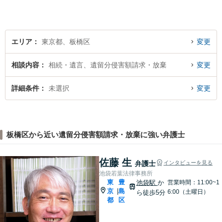
エリア
東京都、板橋区
変更
相談内容
相続・遺言、遺留分侵害額請求・放棄
変更
詳細条件
未選択
変更
板橋区から近い遺留分侵害額請求・放棄に強い弁護士
佐藤 生
弁護士
インタビューを見る
池袋若葉法律事務所
東
豊
池袋駅
か
営業時間：11:00~1
京
島
|
6:00（土曜日）
ら徒歩5分
都
区