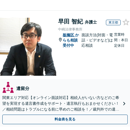
早田 智紀
弁護士
東京都
中嶋法律事務所
営業時
板橋区
か
面談方法(対面・電
らも相談
話・ビデオなど)は
間：本日
受付中
応相談
定休日
遺留分
関東エリア対応【オンライン面談対応】相続人がいない方などのご希
望を実現する遺言書作成をサポート・遺言執行もおまかせください！
／相続問題はトラブルになる前に早めのご相談を！／裁判外での遺産
分割協議の経験多数【完全個室】
料金表を見る