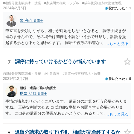
難と思われます。 「ＡＢＣ間の遺産分割協議は未了のまま，ＡとＢが
#遺留分侵害額請求・放棄
#家族間の相続トラブル
#成年後見(生前の財産管理)
死亡し，二次相続が発生した」という前提に基づいて協議を進める必
2024年2月5日
役にたった
1
要があります。 もちろん，Ｃの立場としては，ＡＢＣ間の遺産分割協
議の内容を前提とした主張をすることが最も有利ですが，ＡＢの相続
泉 亮介
弁護士
人は応じない姿勢を示していることから，実現は困難だと思います。
申立書を受領しながら、相手が対応をしないとなると、調停手続きが
主張としては維持しつつも，現実的な解決方法（遺産分割協議の落と
進みませんので、その場合は調停を不調という形で終結し、訴訟を提
しどころ）としては，譲歩することを甘受しなければならないかもし
起する形となるかと思われます。 同居の親族の影響なく、というのは
れません。
難しいでしょう。ただ、裁判や調停の中では主張等が書面で残るた
め、後からひっくり返すということは難しくなってくるかと思われま
す。 公開相談の場でのご相談については、どうしても限界が出てしま
7
調停に持っていけるかどうか悩んでいます
うため、一度個別にご相談をされることをお勧めいたします。
#遺留分侵害額請求・放棄
#生前贈与
#遺留分侵害額請求・放棄
2021年12月7日
役にたった
5
相続・遺言に強い弁護士
尾畠 弘典
弁護士
事情の補充ありがとうございます。 遺留分の計算を行う必要がありま
すね。 正確な判断のためには詳細な事情をお聞きする必要がありま
す。 ご自身の遺留分の侵害があるかどうか、あるとしてどの程度の金
額となるかを正確に把握されたいのであれば、一度お近くの弁護士に
相談されるのが良いと思います。
8
遺留分請求の取り下げ後、相続が完全終了するか