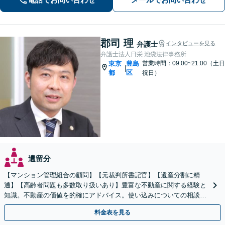
全個室】
郡司 理
弁護士
インタビューを見る
弁護士法人日栄 池袋法律事務所
東京
豊島
営業時間：09:00~21:00（土日
|
都
区
祝日）
遺留分
【マンション管理組合の顧問】【元裁判所書記官】【遺産分割に精
通】【高齢者問題も多数取り扱いあり】豊富な不動産に関する経験と
知識。不動産の価値を的確にアドバイス。使い込みについての相談も
多数。後見など高齢者の問題にも対応可
料金表を見る