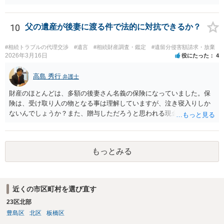
ご事情であれば無視してしまっても特に不都合はないと考えられま
す。 ２） 場合によっては、介護や被後見人の財産の処分等に関して、
後見人から相談があることも考えられます。 また、お祖母さんがお亡
10
父の遺産が後妻に渡る件で法的に対抗できるか？
くなりになった場合、相続人となる可能性がありますが、 その場合は
相続放棄されれば問題ありません。 ３） 完全に拒否する方法はないか
#相続トラブルの代理交渉
#遺言
#相続財産調査・鑑定
#遺留分侵害額請求・放棄
もしれませんが、 関わりを持ちたくないとのことでしたら、親族の意
2026年3月16日
役にたった
4
見書にその旨を記載して提出しておけば良いかも知れません。 後見人
としても、関わりを拒否している親族にあえて連絡をしてくる可能性
高島 秀行
弁護士
は低いと考えられます。 以上、ご参考になさってください。
財産のほとんどは、多額の後妻さん名義の保険になっていました。保
険は、受け取り人の物となる事は理解していますが、泣き寝入りしか
ないんでしょうか？また、贈与しただろうと思われる現金の引き出し
も数年ありました。この現金についても泣き寝入りしかないんでしょ
うか？ 保険は原則として受取人のものですが、遺産全体での保険金
の割合が高い場合、掛け金が一括払いで、保険金が掛け金の額と同様
もっとみる
の額の場合などは特別受益として遺留分の対象となる可能性がありま
す。 多額の現金の引き出しは、相手に渡ったかどうか、そのとき父
の判断能力など事情によります。 弁護士に面談で詳しい事情を話し
て相談された方がよいと思います。
近くの市区町村を選び直す
23区北部
豊島区
北区
板橋区