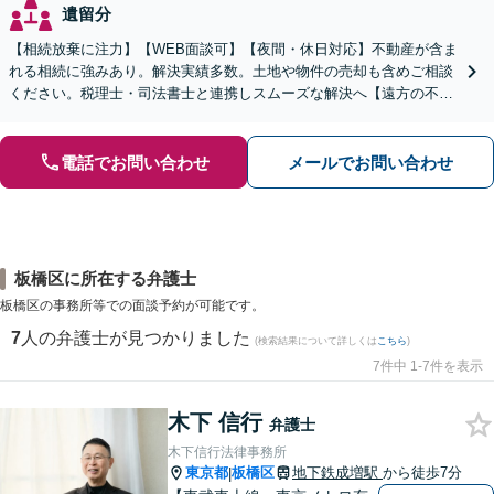
遺留分
【相続放棄に注力】【WEB面談可】【夜間・休日対応】不動産が含ま
れる相続に強みあり。解決実績多数。土地や物件の売却も含めご相談
ください。税理士・司法書士と連携しスムーズな解決へ【遠方の不動
産もご相談ください】【初回相談30分1000円】
電話でお問い合わせ
メールでお問い合わせ
板橋区に所在する弁護士
板橋区の事務所等での面談予約が可能です。
7
人の弁護士が見つかりました
(検索結果について詳しくは
こちら
)
7件中 1-7件を表示
木下 信行
弁護士
木下信行法律事務所
東京都
板橋区
地下鉄成増駅
から徒歩7分
|