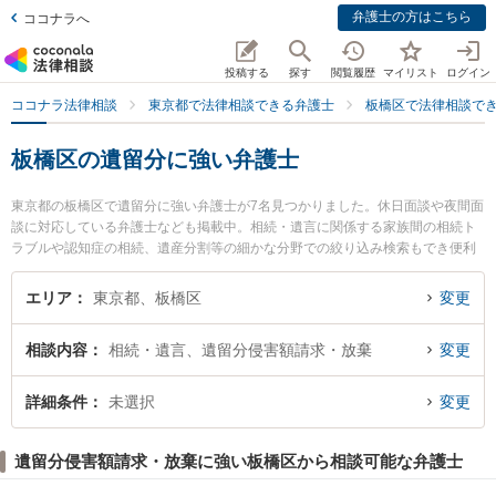
弁護士の方はこちら
ココナラへ
投稿する
探す
閲覧履歴
マイリスト
ログイン
ココナラ法律相談
東京都で法律相談できる弁護士
板橋区で法律相談で
板橋区の遺留分に強い弁護士
東京都の板橋区で遺留分に強い弁護士が7名見つかりました。休日面談や夜間面
談に対応している弁護士なども掲載中。相続・遺言に関係する家族間の相続ト
ラブルや認知症の相続、遺産分割等の細かな分野での絞り込み検索もでき便利
です。特に木下信行法律事務所の木下 信行弁護士や西台法律事務所の俣野 政紀
弁護士、リリーフ法律事務所の松本 治弁護士のプロフィール情報や弁護士費
エリア
東京都、板橋区
変更
用、強みなどが注目されています。『板橋区で土日や夜間に発生した遺留分の
トラブルを今すぐに弁護士に相談したい』『遺留分のトラブル解決の実績豊富
相談内容
相続・遺言、遺留分侵害額請求・放棄
変更
な近くの弁護士を検索したい』『初回相談無料で遺留分を法律相談できる板橋
区内の弁護士に相談予約したい』などでお困りの相談者さんにおすすめです。
詳細条件
未選択
変更
遺留分侵害額請求・放棄に強い板橋区から相談可能な弁護士