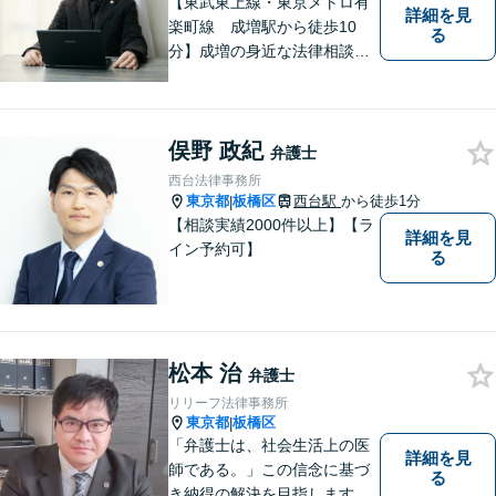
【東武東上線・東京メトロ有
詳細を見
楽町線 成増駅から徒歩10
る
分】成増の身近な法律相談所
です。小さなお悩みでも構い
ません。お気軽にご相談くだ
さい。
俣野 政紀
弁護士
西台法律事務所
東京都
板橋区
西台駅
から徒歩1分
|
【相談実績2000件以上】【ラ
詳細を見
イン予約可】
る
松本 治
弁護士
リリーフ法律事務所
東京都
板橋区
|
「弁護士は、社会生活上の医
詳細を見
師である。」この信念に基づ
る
き納得の解決を目指します。