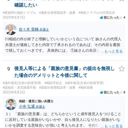
確認したい
#家族間の相続トラブル
#遺留分侵害額請求・放棄
#相続トラブルの代理交渉
2025年8月7日
役にたった
4
佐々木 晋輔
弁護士
⑴相続の件が終了と理解していいかという点について 妹さんの代理人
弁護士が連絡してきた内容で了承されるのであれば、その内容を書面
で残しておくべきです。 具体的には、 ①妹さんの弁護士に対して、連
絡してきた内容（遺留分請求は取り下げる、唯一執行されていない母
の預金を振り込めば終了など）を記載した合意書等の書面を作成して
もらう。 ②相談者様はその書面の内容をしっかり確認する。納得でき
9
後見人等による「親族の意見書」の提出を無視し
ない部分があれば、説明を求めたり、修正を求める。 なお、相続に
た場合のデメリットと今後に関して
関してお互いに債権債務がないことを確認する旨を記載してもらいま
#成年後見(生前の財産管理)
#相続手続き
#成年後見(生前の財産管理)
しょう。その記載があれば、相続の件は終了となります。 ③合意書等
#認知症・意思疎通不能
#遺留分侵害額請求・放棄
#相続放棄
が納得できる内容になれば、お互いに署名捺印する。 という流れで
2022年8月2日
役にたった
9
す。 合意書等に署名捺印してもいいか不安があるようでしたら、署名
相続・遺言に強い弁護士
捺印する前に、相談者様も別の弁護士に相談して確認してもらうので
小寺 弘通
弁護士
もいいと思います。 ⑵振込先が弁護士宛であることについて 代理人弁
護士の預り口座を振込先とするのはよくあることです。 問題ないと思
１） 「親族の意見書」は、どちらかというと成年後見人をつけること
います。
に反対している親族がいないかや、自ら後見人になりたい親族がいな
いかを調査する意味合いが強いと考えられます。 そのため、ご相談の