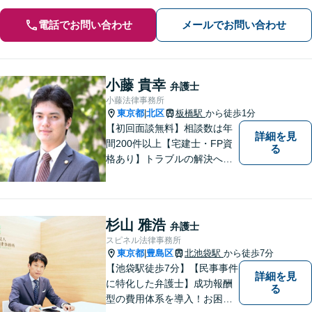
電話でお問い合わせ
メールでお問い合わせ
小藤 貴幸
弁護士
小藤法律事務所
東京都
北区
板橋駅
から徒歩1分
|
【初回面談無料】相談数は年
詳細を見
間200件以上【宅建士・FP資
る
格あり】トラブルの解決へは
スピード対応が重要です。問
題の本質を掘り下げ、真の解
決を目指します。不動産・相
続・離婚・企業法務はお任せ
杉山 雅浩
弁護士
ください。【板橋駅徒歩1分】
スピネル法律事務所
東京都
豊島区
北池袋駅
から徒歩7分
|
【池袋駅徒歩7分】【民事事件
詳細を見
に特化した弁護士】成功報酬
る
型の費用体系を導入！お困り