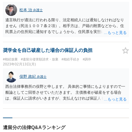
松本 治
弁護士
遺言執行が適法に行われる限り、法定相続人には通知しなければなり
ません（民法１００７条２項）。相手方は、戸籍の附票などから、住
民票上の住所宛に通知するでしょうから、住民票を実態に合わせてお
くのが対策になります。なお、新しい規定のため判例はまだないと思
いますが、この通知を怠った場合、１０年の期間制限を主張すること
は権利濫用になり制限を受けそうです（私見）。
奨学金を自己破産した場合の保証人の負担
#相続放棄
#遺留分侵害額請求・放棄
#相続手続き
#調停
2023年02月13日(月)
俣野 政紀
弁護士
西台法律事務所の俣野と申します。 具体的ご事情にもよりますので一
般論としてご回答させていただきます。 主債務者が破産をする場合
は、保証人に請求がいきますが、支払えなければ保証人も破産を選択
することができます。ただし１度破産をすると原則７年間は破産でき
ません。 今回の場合、お母様が破産されたのは２０年前ということな
ので、期間的には問題ありません。最終的に裁判所が判断することに
はなりますが、免責が認められ債務を免れることができる可能性はあ
遺留分の法律Q&Aランキング
ります。 ご相談者様は生活保護を受給されていらっしゃるということ