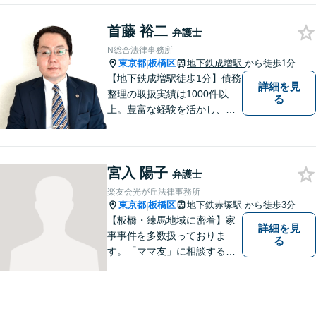
事務所として、適切な解決を
首藤 裕二
目指すサービスを提供してい
弁護士
ます。 何か困ったことがあれ
N総合法律事務所
ば、まずはお気軽にご相談く
東京都
板橋区
地下鉄成増駅
から徒歩1分
|
ださい。
【地下鉄成増駅徒歩1分】債務
詳細を見
整理の取扱実績は1000件以
る
上。豊富な経験を活かし、ご
相談から各種手続き、交渉等
すべてサポート。ご依頼者さ
まと真摯に向き合い、二人三
宮入 陽子
脚で解決へ向けて尽力いたし
弁護士
ます。まずはお気軽にご相談
楽友会光が丘法律事務所
ください。
東京都
板橋区
地下鉄赤塚駅
から徒歩3分
|
【板橋・練馬地域に密着】家
詳細を見
事事件を多数扱っておりま
る
す。「ママ友」に相談するよ
うな感覚で、気楽にご相談下
さい。