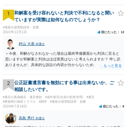
ですので、ケースワーカー及び法テラスともご相談のうえ今後につい
てご検討されることをお勧めします。 ご参考となれば幸いです。
1
和解案を受け容れないと判決で不利になると聞い
ていますが実際は如何なものでしょうか？
#遺留分侵害額請求・放棄
2022年12月1日
役にたった
12
村山 大基
弁護士
＞今後、和解がなされなかった場合は最終準備書面から判決に至ると
思いますが和解案と判決はほぼ差異はないと考えられますか？ 申し訳
ありませんが、具体的な訴訟の内容が分からないため、 何とも回答が
難しい、といわざるを得ません。 繰り返しになりますが、事情をよく
わかっている代理人弁護士に聞くか、 訴訟資料を持って面談相談に行
ってみましょう。 その上で、一般論として回答するなら、和解案と判
2
公正証書遺言書を無効にする事は出来ないか、ご
決は（ケースによって程度の差はあっても）食い違うことが多いで
相談したいです。
す。 金額は適当ですが、例えば判決で１００万円支払え、という結論
#遺言の真偽鑑定・遺言無効
#成年後見(生前の財産管理)
#遺言
になりそうな場合、 そのまま１００万円を和解案として提示しても、
#家族間の相続トラブル
#調停
#遺留分侵害額請求・放棄
判決と変わらないなら払う側としてはあまり和解に応じようという気
2024年7月18日
役にたった
8
にはなりにくいです。 他方で、７０万円で和解を提示した場合、 「こ
のまま判決で１００万円支払いとなるより、７０万円でまとめた方が
高島 秀行
弁護士
マシ」ということで、 合意の可能性が出てきます。 応じるかどうか