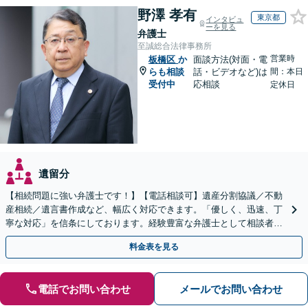
野澤 孝有
東京都
インタビュ
ーを見る
弁護士
至誠総合法律事務所
営業時
板橋区
か
面談方法(対面・電
らも相談
話・ビデオなど)は
間：本日
受付中
応相談
定休日
遺留分
【相続問題に強い弁護士です！】【電話相談可】遺産分割協議／不動
産相続／遺言書作成など、幅広く対応できます。「優しく、迅速、丁
寧な対応」を信条にしております。経験豊富な弁護士として相談者様
のため全力を尽くします。お気軽にご相談ください。
料金表を見る
電話でお問い合わせ
メールでお問い合わせ