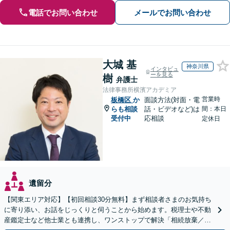
電話でお問い合わせ
メールでお問い合わせ
大城 基
神奈川県
インタビュ
ーを見る
樹
弁護士
法律事務所横濱アカデミア
営業時
板橋区
か
面談方法(対面・電
らも相談
話・ビデオなど)は
間：本日
受付中
応相談
定休日
遺留分
【関東エリア対応】【初回相談30分無料】まず相談者さまのお気持ち
に寄り添い、お話をじっくりと伺うことから始めます。税理士や不動
産鑑定士など他士業とも連携し、ワンストップで解決「相続放棄／遺