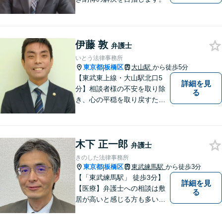
伊藤 敦
弁護士
いとう法律事務所
東京都
板橋区
大山駅
から徒歩5分
|
【東武東上線・大山駅北口5
詳細を見
分】相談者様の不安を取り除
る
き、心の平穏を取り戻すため
のサポートに尽力。不動産が
絡む相続に強み。借金相談は2
000件以上。司法書士として
木下 正一郎
の実務経験を有し、不動産登
弁護士
記・商業登記といった登記業
きのした法律事務所
務にも精通【宅建資格保有】
東京都
板橋区
東武練馬駅
から徒歩3分
|
【「東武練馬駅」 徒歩3分】
詳細を見
【医療】弁護士への相談は敷
る
居が高いと感じる方も多いか
と思いますが、当事務所は気
軽に相談できる地元の弁護士