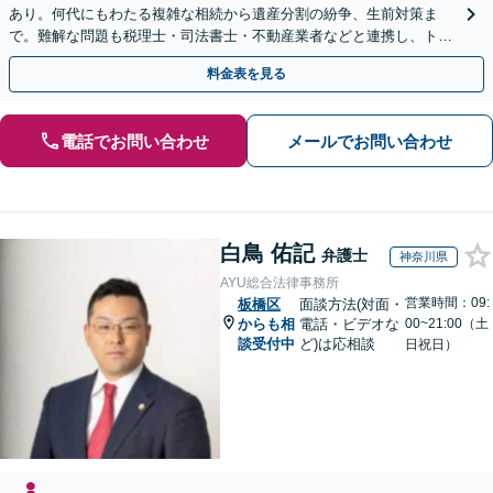
あり。何代にもわたる複雑な相続から遺産分割の紛争、生前対策ま
で。難解な問題も税理士・司法書士・不動産業者などと連携し、トー
タルサポートで解決へ。まずはお気軽にご相談ください。
料金表を見る
電話でお問い合わせ
メールでお問い合わせ
白鳥 佑記
弁護士
神奈川県
AYU総合法律事務所
営業時間：09:
板橋区
面談方法(対面・
からも相
電話・ビデオな
00~21:00（土
談受付中
ど)は応相談
日祝日）