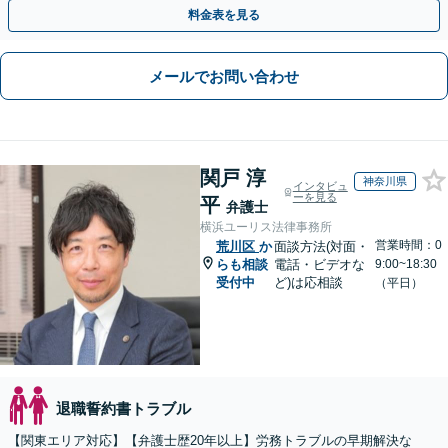
1分、御茶ノ水駅も利用可】
料金表を見る
メールでお問い合わせ
関戸 淳
神奈川県
インタビュ
ーを見る
平
弁護士
横浜ユーリス法律事務所
営業時間：0
荒川区
か
面談方法(対面・
らも相談
電話・ビデオな
9:00~18:30
受付中
ど)は応相談
（平日）
退職誓約書トラブル
【関東エリア対応】【弁護士歴20年以上】労務トラブルの早期解決な