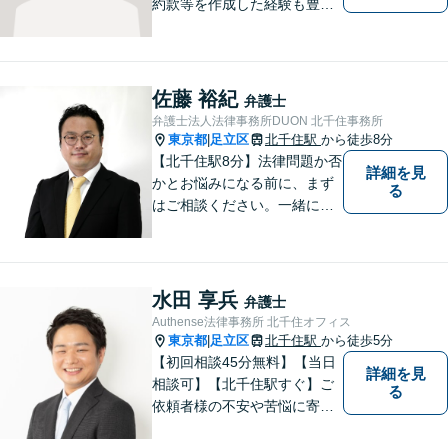
約款等を作成した経験も豊富
です。契約書のチェック等で
あれば、日本文のみならず英
文のものも対処できます。ネ
ット上での誹謗中傷対策も得
佐藤 裕紀
弁護士
意です。
弁護士法人法律事務所DUON 北千住事務所
東京都
足立区
北千住駅
から徒歩8分
|
【北千住駅8分】法律問題か否
詳細を見
かとお悩みになる前に、まず
る
はご相談ください。一緒に考
えましょう。 お悩み事を一人
で抱えることはありません。
ご遠慮なくご相談ください。
水田 享兵
弁護士
Authense法律事務所 北千住オフィス
東京都
足立区
北千住駅
から徒歩5分
|
【初回相談45分無料】【当日
詳細を見
相談可】【北千住駅すぐ】ご
る
依頼者様の不安や苦悩に寄り
添いながら、納得の解決とな