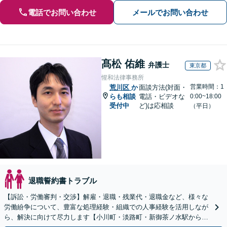
電話でお問い合わせ
メールでお問い合わせ
髙松 佑維
弁護士
東京都
惺和法律事務所
営業時間：1
荒川区
か
面談方法(対面・
らも相談
電話・ビデオな
0:00~18:00
受付中
ど)は応相談
（平日）
退職誓約書トラブル
【訴訟・労働審判・交渉】解雇・退職・残業代・退職金など、様々な
労働紛争について、豊富な処理経験・組織での人事経験を活用しなが
ら、解決に向けて尽力します【小川町・淡路町・新御茶ノ水駅から約