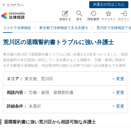
弁護士の方はこちら
ココナラへ
投稿する
探す
閲覧履歴
マイリスト
ログイン
ココナラ法律相談
東京都で法律相談できる弁護士
荒川区で法律相談で
荒川区の退職誓約書トラブルに強い弁護士
東京都の荒川区で退職誓約書トラブルに強い弁護士が2名見つかりました。初回
面談無料や休日面談に対応している弁護士なども掲載中。労働・雇用に関係す
る不当解雇や退職勧奨、内定取消等の細かな分野での絞り込み検索もでき便利
です。特にMYパートナーズ法律事務所の吉成 安友弁護士やあやめ法律事務所
の足立 東子弁護士のプロフィール情報や弁護士費用、強みなどが注目されてい
エリア
東京都、荒川区
変更
ます。『荒川区で土日や夜間に発生した退職誓約書トラブルのトラブルを今す
ぐに弁護士に相談したい』『退職誓約書トラブルのトラブル解決の実績豊富な
相談内容
労働・雇用、退職誓約書
変更
近くの弁護士を検索したい』『初回相談無料で退職誓約書トラブルを法律相談
できる荒川区内の弁護士に相談予約したい』などでお困りの相談者さんにおす
すめです。
詳細条件
未選択
変更
退職誓約書に強い荒川区から相談可能な弁護士