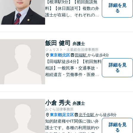
【根津駅9分】【初回面談無
詳細を見
料】【休日面談可】複数の弁
る
護士が在籍し、それぞれの知
見と経験を活かして、多様な
課題に取り組んでいます。 士
業や政治関係者との連携によ
り、柔軟かつ現実的な対応を
飯田 健司
弁護士
可能にしています。
ジュリスト・土釜総合法律事務所
東京都
北区
田端駅
から徒歩4分
|
【田端駅徒歩4分】【初回無料
詳細を見
相談】一般民事・交通事故・
る
相続遺言・労働事件・医療問
題など、幅広い問題に対して
法的ソリューションをご提供
いたします。複数弁護士が在
籍し、複雑な問題にも対応可
小倉 秀夫
弁護士
能です。お困りごとがありま
おぐら法律事務所
したら、まずはご相談を。
東京都
足立区
北千住駅
から徒歩8分
|
知的財産権やIT関係に強い弁
詳細を見
護士です。各種の利用規約や
る