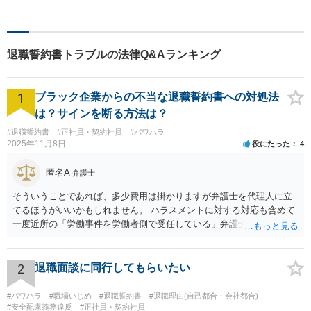
るよう冷静かつ粘り強く交渉
します。離婚男女問題では問
題解決後の人生も見据えてサ
ポートします。
退職誓約書トラブルの法律Q&Aランキング
1
ブラック企業からの不当な退職誓約書への対処法
は？サインを断る方法は？
#退職誓約書
#正社員・契約社員
#パワハラ
2025年11月8日
役にたった
4
匿名A
弁護士
そういうことであれば、多少費用は掛かりますが弁護士を代理人に立
てるほうがいいかもしれません。 ハラスメントに対する対応も含めて
一度近所の「労働事件を労働者側で受任している」弁護士（労働弁護
士）に相談してみることをお勧めします。「日本労働弁護団」に加入
している弁護士であればなお安心です。
2
退職面談に同行してもらいたい
#パワハラ
#職場いじめ
#退職誓約書
#退職理由(自己都合・会社都合)
#安全配慮義務違反
#正社員・契約社員