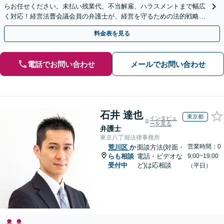
らお任せください。未払い残業代、不当解雇、ハラスメントまで幅広
く対応！経営法曹会議会員の弁護士が、経営を守るための法的戦略を
提案します【夜間や休日相談も対応可能】
料金表を見る
電話でお問い合わせ
メールでお問い合わせ
石井 達也
東京都
インタビュ
ーを見る
弁護士
東京八丁堀法律事務所
営業時間：0
荒川区
か
面談方法(対面・
らも相談
電話・ビデオな
9:00~19:00
受付中
ど)は応相談
（平日）