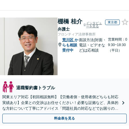
棚橋 桂介
東京都
インタビュ
ーを見る
弁護士
フロンティア法律事務所
営業時間：0
荒川区
か
面談方法(対面・
らも相談
電話・ビデオな
9:30~18:30
受付中
ど)は応相談
（平日）
退職誓約書トラブル
関東エリア対応【初回相談無料】【労働者側・使用者側どちらも対応
実績あり】企業との交渉はお任せください！必要な証拠など、具体的
な方針について丁寧にアドバイス「問題社員の対応などでお困りの企
業さまも、ぜひご相談ください」【休日・夜間相談可】
料金表を見る