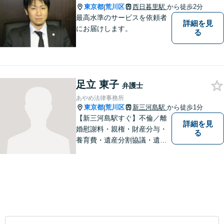
東京都
荒川区
西日暮里駅
から徒歩2分
|
最高水準のサービスを依頼者
詳細を見
にお届けします。
る
足立 東子
弁護士
あやめ法律事務所
東京都
荒川区
新三河島駅
から徒歩1分
|
【新三河島駅すぐ】不倫／離
詳細を見
婚慰謝料・親権・財産分与・
る
養育費・遺産分割協議・遺言
書作成・不動産・建築問題等
はお任せください。荒川区出
身、地元密着型の女性弁護士
が丁寧に対応します。弁護士
は敷居が高いと感じておられ
る方はぜひご相談ください。