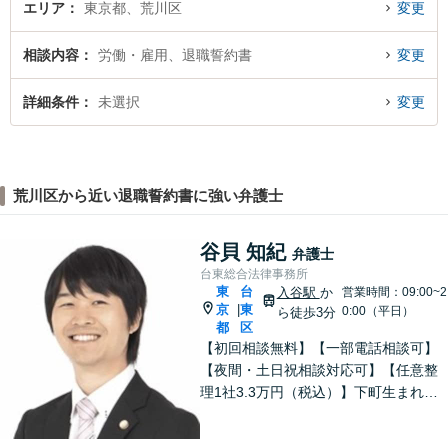
エリア
東京都、荒川区
変更
相談内容
労働・雇用、退職誓約書
変更
詳細条件
未選択
変更
荒川区から近い退職誓約書に強い弁護士
谷貝 知紀
弁護士
台東総合法律事務所
東
台
入谷駅
か
営業時間：09:00~2
京
東
|
0:00（平日）
ら徒歩3分
都
区
【初回相談無料】【一部電話相談可】
【夜間・土日祝相談対応可】【任意整
理1社3.3万円（税込）】下町生まれ下
町育ちの弁護士です。相談者様ととも
に悩み考え、最善の解決策をご提案し