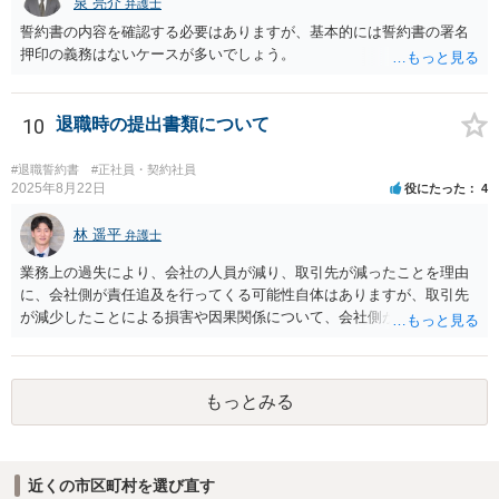
泉 亮介
弁護士
が、これらに該当するかどうか、証拠に基づいて、子細な分析と慎重
誓約書の内容を確認する必要はありますが、基本的には誓約書の署名
な対応が必要です。客観的証拠が不可欠です。 ４ 退職後の競業避止
押印の義務はないケースが多いでしょう。
義務については、合意についてすべての効力が発生するわけではない
です。例えば、既存顧客か否かを問わず、一律に期限の定めも、何ら
の代償措置もなく、営業活動をすることを禁止する場合、不当に営業
10
退職時の提出書類について
の自由及び顧客の選択の自由を奪うものであるから、全てを有効と解
することは公序良俗に反して許されないとされます。本相談は、ネッ
トでのやりとりだけでは、正確な回答が難しい案件です。本件は、法
#退職誓約書
#正社員・契約社員
2025年8月22日
役にたった
4
的に正確に分析すべき事案です。素人判断は大いに危険です。 法的責
任をきちんと追及されたい場合には、労働法にかなり詳しく、上記に
林 遥平
関係した法理等にも通じた弁護士等に相談し、法的に正確に分析して
弁護士
もらい、今後の対応を検討するべきです。弁護士への直接相談が良い
業務上の過失により、会社の人員が減り、取引先が減ったことを理由
と思います。なぜならば、法的にきちんと解明するために、良い知恵
に、会社側が責任追及を行ってくる可能性自体はありますが、取引先
を得るには必要だからです。良い解決になりますよう祈念しておりま
が減少したことによる損害や因果関係について、会社側が立証する義
す。納得のいかないことは徹底的に解明しましょう！ 頑張って下さ
務を負います。そのため、損害賠償が認められるハードルは一定程度
い！！
高いです。 誓約書に、「何かあれば損害賠償をします」という文言が
あると、賠償責任についての会社側の立証のハードルは下がるので、
もっとみる
署名すべきではないということになります。
近くの市区町村を選び直す