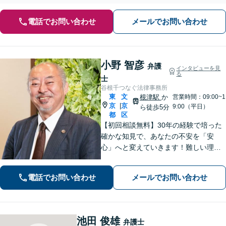
電話でお問い合わせ
メールでお問い合わせ
小野 智彦
弁護
インタビューを見
る
士
谷根千つなぐ法律事務所
東
文
根津駅
か
営業時間：09:00~1
京
京
|
9:00（平日）
ら徒歩5分
都
区
【初回相談無料】30年の経験で培った
確かな知見で、あなたの不安を「安
心」へと変えていきます！難しい理屈
ではなく、分かりやすい言葉で現状を
解きほぐし、あなたが納得して次の一
電話でお問い合わせ
メールでお問い合わせ
歩を踏み出せるよう伴走いたします。
【夜間や休日相談も対応可能】
池田 俊雄
弁護士