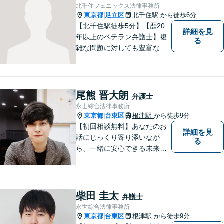
北千住フェニックス法律事務所
東京都
足立区
北千住駅
から徒歩6分
|
【北千住駅徒歩5分】【歴20
詳細を見
年以上のベテラン弁護士】複
る
雑な問題に対しても豊富な経
験から実現性の高い提案が可
能です。都心で弁護士をお探
しであればお気軽にご相談く
ださい。依頼者様の声を大切
尾熊 晋大朗
弁護士
にし、適切に対処して参りま
永世綜合法律事務所
す。
東京都
台東区
根津駅
から徒歩9分
|
【初回相談無料】あなたのお
詳細を見
話にじっくり寄り添いなが
る
ら、一緒に安心できる未来を
目指します。どんなに小さな
お悩みでも気軽にご相談いた
だける「安心して頼れる弁護
士」を目指しています。休日
柴田 圭太
弁護士
や夜間相談も柔軟に対応【根
永世綜合法律事務所
津駅9分】
東京都
台東区
根津駅
から徒歩9分
|