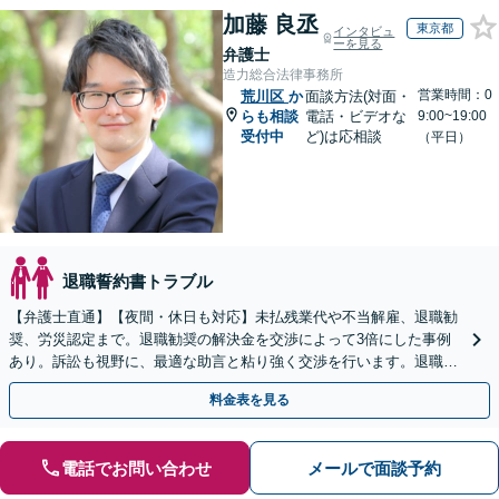
加藤 良丞
東京都
インタビュ
ーを見る
弁護士
造力総合法律事務所
営業時間：0
荒川区
か
面談方法(対面・
らも相談
電話・ビデオな
9:00~19:00
受付中
ど)は応相談
（平日）
退職誓約書トラブル
【弁護士直通】【夜間・休日も対応】未払残業代や不当解雇、退職勧
奨、労災認定まで。退職勧奨の解決金を交渉によって3倍にした事例
あり。訴訟も視野に、最適な助言と粘り強く交渉を行います。退職前
後、育休中などの状況でも歓迎。まずはご相談下さい！
料金表を見る
電話でお問い合わせ
メールで面談予約