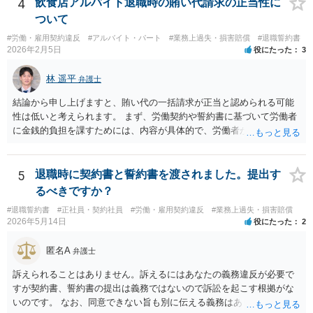
る、賃金減額を受け入れる、などの条件が自動的に発動されるもので
4
飲食店アルバイト退職時の賄い代請求の正当性に
ない限り、PIPの定性評価が即解雇につながる可能性は高くなく、今回
ついて
のPIP自体をさほど恐れる必要はないと思います。 外資系企業は、PIP
#労働・雇用契約違反
#アルバイト・パート
#業務上過失・損害賠償
#退職誓約書
をやれば退職させられると考えているケースが多いですが、PIPをやっ
2026年2月5日
役にたった
3
ても、やらなくても、結局は労働契約法第16条の要件を満たさない限
り解雇はできないので、PIPは説得材料に用いられるにすぎず、結局は
林 遥平
弁護士
パッケージの額と労働者の退職意思で決まるのです。IBM事件、ブル
ームバーグ事件など、有名な外資系企業での解雇事件の裁判例で、PIP
結論から申し上げますと、賄い代の一括請求が正当と認められる可能
後の解雇が無効とされた例は珍しくありません。 他方、期限までにパ
性は低いと考えられます。 まず、労働契約や誓約書に基づいて労働者
ッケージを受け入れないと内容がダウンするというのは、会社側が一
に金銭的負担を課すためには、内容が具体的で、労働者が事前に十分
般的に使うロジックです。そうしないと労働者側がいつまでも受諾を
理解・同意していることが必要です。 しかし、ご相談の内容を見る限
延期しかねないからです。しかし、会社側はパッケージの金額を下げ
り、賄い1回あたりの金額が事前に明示されておらず、「現物支給品」
れば労働者が退職を拒む方向に働き、雇用継続しなければいけなくな
の具体的内容や返還方法について説明がなく、給与明細にも賄い代や
5
退職時に契約書と誓約書を渡されました。提出す
るので、ダウンするというロジックを本音ではなく駆け引きで使用し
現物支給としての記載がないといった点があり、どのような義務が生
るべきですか？
ている可能性が高いです。４か月というのは、一般的な初回提示とし
じるのかが不明確です。このような条項を根拠に、退職時にまとめて
ては低すぎず、高すぎずという水準ですので、本音ではこれで最終決
#退職誓約書
#正社員・契約社員
#労働・雇用契約違反
#業務上過失・損害賠償
賄い代を請求することは、契約として有効とは言い難いと思います。
2026年5月14日
役にたった
2
着したいと考えている可能性が高いと思います。 ではどうすればいい
また、賄いが日常的に提供されていた場合、それは福利厚生の一環や
かというと、過去のパフォーマンスに関連する資料を労働事件に通じ
労務提供に付随する便宜と評価されるように思います。
匿名A
た弁護士に大急ぎで評価してもらい、仮に労働審判に持ち込んだ場合
弁護士
にパッケージがどの程度になるかを見積もってもらうことです。 十分
訴えられることはありません。訴えるにはあなたの義務違反が必要で
な資料を提供すれば、①過去のパフォーマンスがかなり悪いので４か
すが契約書、誓約書の提出は義務ではないので訴訟を起こす根拠がな
月なら十分、②過去のパフォーマンスに目立った落ち度はないので４
いのです。 なお、同意できない旨も別に伝える義務はありません（伝
か月は少なすぎる、③過去のパフォーマンスはそれなりに落ち度があ