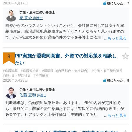
2026年4月17日
役にたった
7
労働・雇用に強い弁護士
泉 亮介
弁護士
同僚からのハラスメントということだと、会社側に対しては安全配慮
義務違反、職場環境配慮義務違反を問うこととなるかと思われますの
で、かかる請求を絡めた退職条件の交渉を弁護士に依頼をされた方が
良いかと思われます。 その場合、ご自身が会社側と話をする必要はな
くなり全て弁護士が窓口となるため精神的な負担も軽くなるでしょ
う。
3
PIP実施か退職同意書、外資での対応策を相談し
たい
#退職勧奨
#退職誓約書
#退職理由(自己都合・会社都合)
#労働・雇用契約違反
#正社員・契約社員
#不当解雇
2026年6月23日
役にたった
5
労働・雇用に強い弁護士
佐藤 宏和
弁護士
判断基準は、労働契約法第16条にあります。 PIPの内容が定性的で
も、最終的に、解雇の要件を満たすには「客観的に合理的な理由」が
必要です。ヒアリングと上長評価は「主観的」であり、「客観的に合
理的」とは言い難いため、解雇の要件を満たす証拠として会社側に有
利に使うのは難しいです。ですから、これを達成しなければ退職す