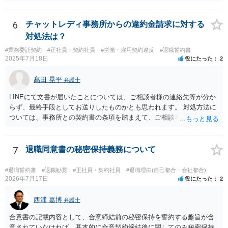
えてもいいですが）。無視して期日に未払賃金が振り込まれなかった
るが、解雇が妥当と言うレベルとは言えないから、交渉次第で若干の
ら労基に相談すれば十分と思います。 電話に出ると話の流れで上手く
増額余地がある、の３つのどれに当たるかは判断可能かと思います。
提出する方向に話をもっていかれるかもしれないので電話も出ないこ
6
チャットレディ事務所からの違約金請求に対する
①ならパッケージ受諾、②ならしっかり交渉、③なら微妙な判断、と
とを勧めます。
対処法は？
いうところでしょう。
#業務委託契約
#正社員・契約社員
#労働・雇用契約違反
#退職誓約書
2025年7月18日
役にたった
2
髙田 晃平
弁護士
LINEにて文書が届いたことについては、ご相談者様の連絡先等が分か
らず、最終手段としてお送りしたものかとも思われます。 対処方法に
ついては、事務所との契約書の条項を踏まえて、ご相談者様個人で交
渉を行うことが考えられますが、相手方に弁護士がついているとなり
ますと、本人での交渉は難儀する可能性があるかと考えられます。 解
決につながるかというところですが、例えば、民事調停で話合いを行
7
退職同意書の秘密保持義務について
い、調停委員を通じて相手方を説得してもらうという方法も考えられ
ます。
#退職誓約書
#退職勧奨
#正社員・契約社員
#退職理由(自己都合・会社都合)
2026年7月17日
役にたった
2
西浦 嘉博
弁護士
合意書の記載内容として、合意締結前の秘密保持を誓約する趣旨が含
意されていなければ、基本的に合意契約締結後に関してのみ秘密保持