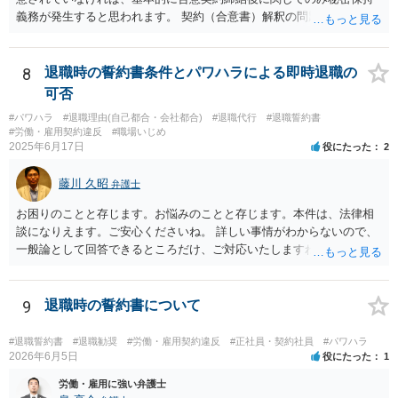
義務が発生すると思われます。 契約（合意書）解釈の問題ですので、
内容を精査されてみてください。 より詳細についてお聞きになりたい
場合、最寄りの法律事務所で相談されることを検討ください。
8
退職時の誓約書条件とパワハラによる即時退職の
可否
#パワハラ
#退職理由(自己都合・会社都合)
#退職代行
#退職誓約書
#労働・雇用契約違反
#職場いじめ
2025年6月17日
役にたった
2
藤川 久昭
弁護士
お困りのことと存じます。お悩みのことと存じます。本件は、法律相
談になりえます。ご安心くださいね。 詳しい事情がわからないので、
一般論として回答できるところだけ、ご対応いたしますね。 １ 期間
雇用でなければ、退職は自由です。場合によっては、即時退職も可能
です（もめますので避けたいところですが）。 ２ 期間雇用の場合は
「やむをえない事由」が必要です。なければ損害賠償の対象となりえ
9
退職時の誓約書について
ます。ただ、実際は即時退職も不可能ではないです（同じく、もめる
ので避けたいところですが・・・）。 ３ 職場のパワーハラスメント
#退職誓約書
#退職勧奨
#労働・雇用契約違反
#正社員・契約社員
#パワハラ
とは、同じ職場で働く者に対し、職務上の地位や人間関係などの職場
2026年6月5日
役にたった
1
内の優位性を背景に、業務の適正な範囲を超えて、精神的・身体的苦
労働・雇用に強い弁護士
痛を与える又は職場環境を悪化させる行為をいいます。本件の言動