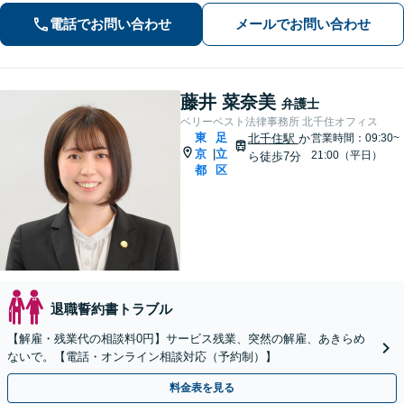
ます。
電話でお問い合わせ
メールでお問い合わせ
藤井 菜奈美
弁護士
ベリーベスト法律事務所 北千住オフィス
東
足
北千住駅
か
営業時間：09:30~
京
立
|
21:00（平日）
ら徒歩7分
都
区
退職誓約書トラブル
【解雇・残業代の相談料0円】サービス残業、突然の解雇、あきらめ
ないで。【電話・オンライン相談対応（予約制）】
料金表を見る