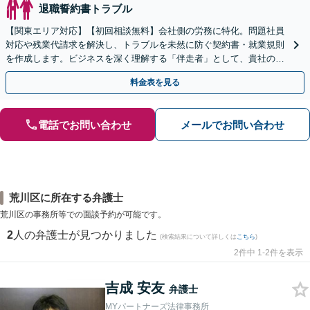
退職誓約書トラブル
【関東エリア対応】【初回相談無料】会社側の労務に特化。問題社員
対応や残業代請求を解決し、トラブルを未然に防ぐ契約書・就業規則
を作成します。ビジネスを深く理解する「伴走者」として、貴社の利
益と今後の事業成長を守り抜きます。
料金表を見る
電話でお問い合わせ
メールでお問い合わせ
荒川区に所在する弁護士
荒川区の事務所等での面談予約が可能です。
2
人の弁護士が見つかりました
(検索結果について詳しくは
こちら
)
2件中 1-2件を表示
吉成 安友
弁護士
MYパートナーズ法律事務所