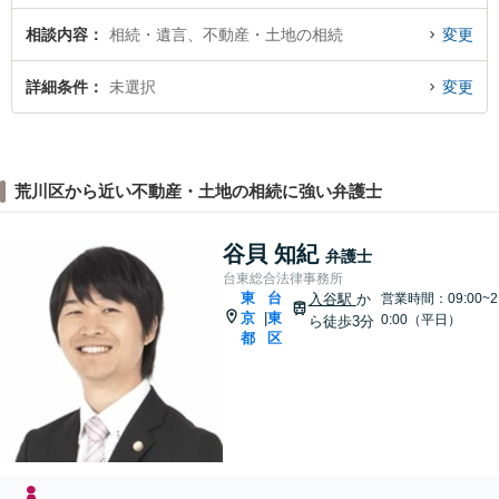
相談内容
相続・遺言、不動産・土地の相続
変更
詳細条件
未選択
変更
荒川区から近い不動産・土地の相続に強い弁護士
谷貝 知紀
弁護士
台東総合法律事務所
東
台
入谷駅
か
営業時間：09:00~2
京
東
|
0:00（平日）
ら徒歩3分
都
区