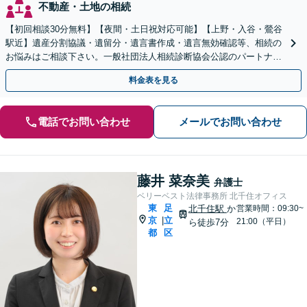
不動産・土地の相続
【初回相談30分無料】【夜間・土日祝対応可能】【上野・入谷・鶯谷
駅近】遺産分割協議・遺留分・遺言書作成・遺言無効確認等、相続の
お悩みはご相談下さい。一般社団法人相続診断協会公認のパートナー
事務所として、他士業と連携し適切な解決を図ります。
料金表を見る
電話でお問い合わせ
メールでお問い合わせ
藤井 菜奈美
弁護士
ベリーベスト法律事務所 北千住オフィス
東
足
北千住駅
か
営業時間：09:30~
京
立
|
21:00（平日）
ら徒歩7分
都
区