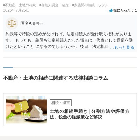
相続分以上に多くの遺産を取得することができるというわけではあり
#不動産・土地の相続
#相続人調査・確定
#家族間の相続トラブル
ません。
2026年7月25日
役にたった
1
匿名A
弁護士
約款等で特段の定めがなければ、法定相続人が受け取り権利がありま
す。 もっとも、義母も法定相続人だった場合は、代表として返還を受
けたということ になるのでしょうから、後日、法定相続分に基づいて
精算を求めることは可能と思います。
不動産・土地の相続に関連する法律相談コラム
相続・遺言
土地の相続手続き│分割方法や評価方
法、税金の軽減策など解説