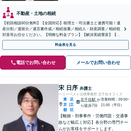
不動産・土地の相続
【初回相談60分無料】【全国対応】税理士・司法書士と連携可能！遺
産分割／遺留分／遺言書作成／相続放棄／相続人・財産調査／相続税
対策等お任せください。【明瞭な料金プラン】【解決実績豊富】【電
話相談可】
料金表を見る
電話でお問い合わせ
メールでお問い合わせ
宋 日序
弁護士
ベリーベスト法律事務所 北千住オフィス
東
足
北千住駅
か
営業時間：09:00~
京
立
|
21:00（平日）
ら徒歩7分
都
区
【離婚・刑事事件・労働問題・交通事
故など幅広く対応】各分野の専門チー
ムがお客様をサポートします。