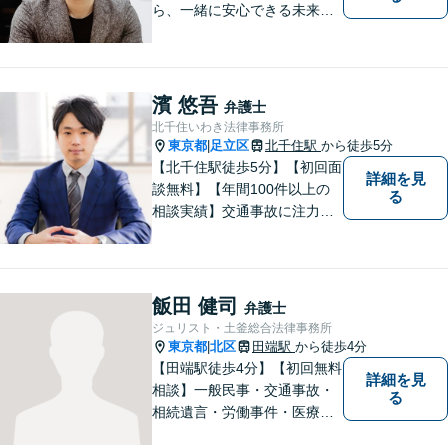
ら、一緒に安心できる未来を
目指します。どんなに小さな
お悩みでも気軽にご相談いた
だける「安心して頼れる弁護
士」を目指しています。休日
濱 悠吾
弁護士
や夜間相談も柔軟に対応【根
北千住いわき法律事務所
津駅9分】
東京都
足立区
北千住駅
から徒歩5分
|
【北千住駅徒歩5分】【初回面
詳細を見
談無料】【年間100件以上の
る
相談実績】交通事故に注力し
ています。事故に遭ったらす
ぐにご連絡ください。相続事
件にも対応可能。【当日／夜
間／休日対応可能】新たな生
飯田 健司
弁護士
活へと導けるよう、尽力しま
ジュリスト・土釜総合法律事務所
す。
東京都
北区
田端駅
から徒歩4分
|
【田端駅徒歩4分】【初回無料
詳細を見
相談】一般民事・交通事故・
る
相続遺言・労働事件・医療問
題など、幅広い問題に対して