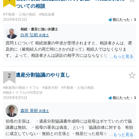
ついての相談
#不動産・土地の相続
#相続放棄
2026年8月3日
役にたった
3
相続・遺言に強い弁護士
白井 弘昭
弁護士
質問１について 相続放棄の申述が受理されますと、相談者さんは、遡
及的に（被相続人の死亡時にさかのぼって）相続人ではなくなりま
す。 よって、相談者さんは訴訟の相手方にはならなくなるので（明け
渡し請求の対象ではなくなるので）請求棄却となります。 相続放棄受
理証明を家庭裁判所で取得し、コピーを答弁書に添えて裁判所に提出
してください。 質問２について 請求棄却を求める答弁書を提出すれ
2
遺産分割協議のやり直し
ば、第１回期日は出席する必要がありません。その日は差支え（用事
があり出席できない）との記載で十分です。 質問３について 弁護士で
#家族間の相続トラブル
#遺産分割
#不動産・土地の相続
はないので、ｍｉｎｔｓでの提出の必要は無いと思います。郵送（期
#相続トラブルの代理交渉
2026年8月5日
役にたった
3
限までに届けばよい）で十分です。 詳細は、書面記載の裁判所書記官
にお問い合わせください。 以上、ご参考まで。
森田 英樹
弁護士
伯母の主張は、 ・遺産分割協議書作成時には祖母はボケていたので協
議書は無効。 ・祖母の署名は偽造。 という 協議自体に対する 有効
に成立していない・無効との主張と ・独居だった祖母を引き取り、家