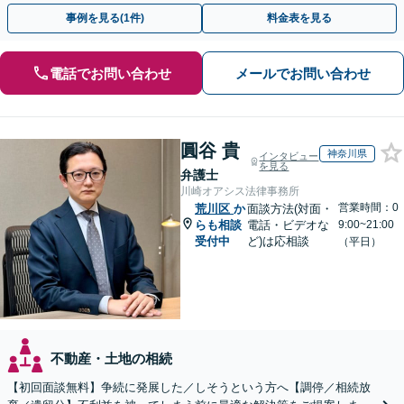
上！＆相続の著書・セミナー多数】弁護士複数所属
事例を見る(1件)
料金表を見る
電話でお問い合わせ
メールでお問い合わせ
圓谷 貴
神奈川県
インタビュー
を見る
弁護士
川崎オアシス法律事務所
営業時間：0
荒川区
か
面談方法(対面・
らも相談
電話・ビデオな
9:00~21:00
受付中
ど)は応相談
（平日）
不動産・土地の相続
【初回面談無料】争続に発展した／しそうという方へ【調停／相続放