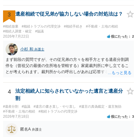
を売却して施設入所の費用を作るということで、家を父が単独取得し
たが父が祖母を自宅に引き取った後、家の売却前に入院してそのまま
亡くなったので、騙された という 協議自体の成立を認めたうえで
3
遺産相続で従兄弟が協力しない場合の対処法は？
債務不履行・詐欺という主張 の大きく２つの主張があるようですが い
ずれの主張も伯母が主張とともに立証する必要があり 立証は困難な
#相続放棄
#相続トラブルの代理交渉
#相続手続き
#不動産・土地の相続
ケースと思われます。伯母の主張は矛盾・抵触する可能性があります
#相続人調査・確定
#協議
2026年7月22日
役にたった
2
ので 伯母の出方を見ながら対応するのが良いでしょう。 伯母からの
追及で対応に苦慮されているのであれば 弁護士に相談されるのがよ
小杉 和
いです。
弁護士
まず前段の質問ですが、その従兄弟の方々を相手方とする遺産分割調
停を（曾祖父の最後の住所地を管轄する）家庭裁判所に申し立てるこ
とが考えられます。裁判所からの呼出しがあれば応答する可能性がま
だあるのではないでしょうか。 後段の質問については、相続放棄は可
能と思われます。時間が思った以上にないので必要書類をてきぱきと
揃える必要があります。その点是非御注意ください。
4
法定相続人に知らされていなかった遺言と遺産分
割
#遺産分割
#協議
#遺言の書き直し・やり直し
#遺言の真偽鑑定・遺言無効
#不動産・土地の相続
#相続トラブルの代理交渉
2026年7月18日
役にたった
3
匿名A
弁護士