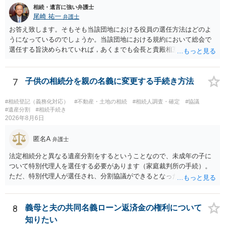
相続・遺言に強い弁護士
尾崎 祐一
弁護士
お答え致します。そもそも当該団地における役員の選任方法はどのよ
うになっているのでしょうか。当該団地における規約において総会で
選任する旨決められていれば，あくまでも会長と貴殿相互間における
団地会計の委託契約であって貴殿が役員になることはありません。但
し，団地と貴殿との委託契約は有効に成立しています。当該団地にお
ける役員の選任が会長の専権でできるのであれば，貴殿と会長との合
7
子供の相続分を親の名義に変更する手続き方法
意により委託契約は有効に成立しています。
#相続登記（義務化対応）
#不動産・土地の相続
#相続人調査・確定
#協議
#遺産分割
#相続手続き
2026年8月6日
匿名A
弁護士
法定相続分と異なる遺産分割をするということなので、未成年の子に
ついて特別代理人を選任する必要があります（家庭裁判所の手続）。
ただ、特別代理人が選任され、分割協議ができるとなったとしても、
不動産の名義の全部を自分にできるかどうかは別問題です。未成年者
の権利も守られなければならないからです。 相続財産全体で、未成年
者の権利が守られているかどうかを判断しなければなりません。 単
8
義母と夫の共同名義ローン返済金の権利について
に、未成年者を今後養育するのは、自分だからという理由では、法定
知りたい