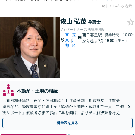
4件中 1-4件を表示
森山 弘茂
弁護士
MYパートナーズ法律事務所
東
荒
西日暮里駅
営業時間：10:00~
京
川
|
19:00（平日）
から徒歩2分
都
区
不動産・土地の相続
【初回相談無料｜夜間・休日相談可】遺産分割、相続放棄、遺留分、
遺言など。経験豊富な弁護士が「協議から調停・裁判まで一貫して誠
実サポート」依頼者さまのお話に耳を傾け、より良い解決策を考えま
す。【西日暮里駅2分】
料金表を見る