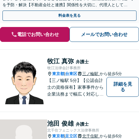
を予防・解決【不動産会社と連携】関係性を大切に、代理人としてあ
なたの利益を守ります【カード利用可】【北千住駅5分】
料金表を見る
電話でお問い合わせ
メールでお問い合わせ
牧江 真弥
弁護士
牧江法律会計事務所
東京都
台東区
三ノ輪駅
から徒歩5分
|
【三ノ輪駅 5分】【公認会計
詳細を見
士の資格保有】家事事件から
る
企業法務まで幅広く対応して
います。弁護士資格の他に公
認会計士の資格も取得してい
るため、財務・法務の両側面
からサポート可能です。まず
池田 俊雄
弁護士
は話を聞いてみたいという方
北千住フェニックス法律事務所
も、お気軽にご相談くださ
東京都
足立区
北千住駅
から徒歩6分
|