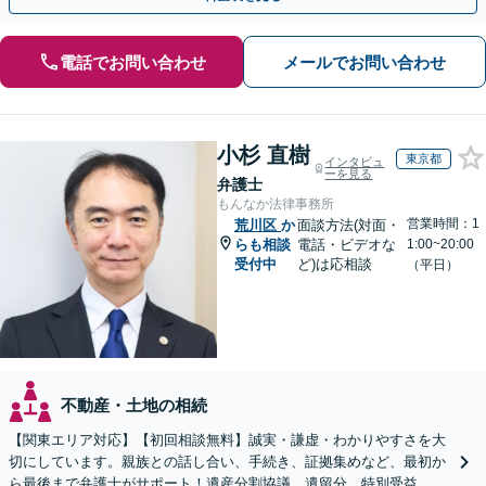
電話でお問い合わせ
メールでお問い合わせ
小杉 直樹
東京都
インタビュ
ーを見る
弁護士
もんなか法律事務所
営業時間：1
荒川区
か
面談方法(対面・
らも相談
電話・ビデオな
1:00~20:00
受付中
ど)は応相談
（平日）
不動産・土地の相続
【関東エリア対応】【初回相談無料】誠実・謙虚・わかりやすさを大
切にしています。親族との話し合い、手続き、証拠集めなど、最初か
ら最後まで弁護士がサポート！遺産分割協議、遺留分、特別受益、使