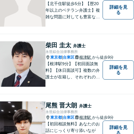
い。
【北千住駅徒歩5分】【歴20
詳細を見
年以上のベテラン弁護士】複
る
雑な問題に対しても豊富な経
験から実現性の高い提案が可
能です。都心で弁護士をお探
しであればお気軽にご相談く
ださい。依頼者様の声を大切
柴田 圭太
弁護士
にし、適切に対処して参りま
永世綜合法律事務所
す。
東京都
台東区
根津駅
から徒歩9分
|
【根津駅9分】【初回面談無
詳細を見
料】【休日面談可】複数の弁
る
護士が在籍し、それぞれの知
見と経験を活かして、多様な
課題に取り組んでいます。 士
業や政治関係者との連携によ
り、柔軟かつ現実的な対応を
尾熊 晋大朗
弁護士
可能にしています。
永世綜合法律事務所
東京都
台東区
根津駅
から徒歩9分
|
【初回相談無料】あなたのお
詳細を見
話にじっくり寄り添いなが
る