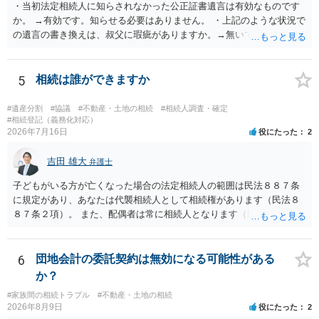
・当初法定相続人に知らされなかった公正証書遺言は有効なものです
か。 →有効です。知らせる必要はありません。 ・上記のような状況で
の遺言の書き換えは、叔父に瑕疵がありますか。→無いです。 ・分割
する場合の比率は、現状で、客観的に見てどの程度が妥当と考えられ
ますか。 →本人が自由に決められますので、どこが妥当とは言えない
です。客観的な基準もありません。 ・できれば穏やかに、分割を拒否
5
相続は誰ができますか
することはできますか。 →分割を拒否するということは、遺産はいら
ないということでしょうか。遺言で、受取を指定されててもいらない
#遺産分割
#協議
#不動産・土地の相続
#相続人調査・確定
と拒否することはできます。理由を説明する必要はありません。
#相続登記（義務化対応）
2026年7月16日
役にたった
2
吉田 雄大
弁護士
子どもがいる方が亡くなった場合の法定相続人の範囲は民法８８７条
に規定があり、あなたは代襲相続人として相続権があります（民法８
８７条２項）。 また、配偶者は常に相続人となります（民法８９０
条）。 「祖父の子供３人」の方の配偶者がご健在であれば、その方に
も相続権があります。つまり、孫５人に加えて「おじ又はおば」にも
相続権がある可能性があります。
6
団地会計の委託契約は無効になる可能性がある
か？
#家族間の相続トラブル
#不動産・土地の相続
2026年8月9日
役にたった
2