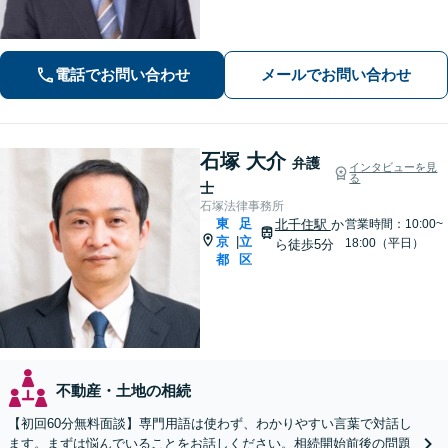
電話でお問い合わせ
メールでお問い合わせ
石塚 大介
弁護
インタビューを見
る
士
石塚法律事務所
東
足
北千住駅
か
営業時間：10:00~
京
立
|
18:00（平日）
ら徒歩5分
都
区
不動産・土地の相続
【初回60分無料面談】専門用語は使わず、わかりやすい言葉で対話し
ます。まずは悩んでいることをお話しください。相続開始前後の問題