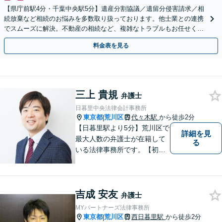
【県庁前駅4分・千葉中央駅5分】遺産分割協議／遺留分侵害請求／相
続放棄など相続のお悩みを多数取り扱っております。他士業との連携
でスムーズに解決。不動産の相続など、複雑なトラブルもお任せくだ
さい。【初回面談相談30分無料】
料金表を見る
三上 貴規
弁護士
日暮里中央法律会計事務所
東京都
荒川区
代々木駅
から徒歩2分
|
【日暮里駅より5分】荒川区で
詳細を見
最大人数の弁護士が在籍して
る
いる法律事務所です。【初回
相談無料】遺産相続問題に注
力しております。
吉成 安友
弁護士
MYパートナーズ法律事務所
東京都
荒川区
西日暮里駅
から徒歩2分
|