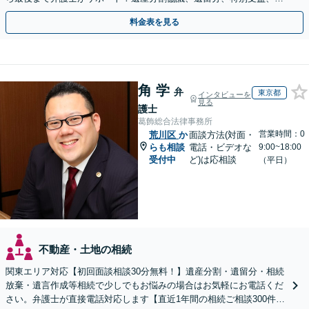
い込み、相続放棄など、お任せ【弁護士歴15年以上】
料金表を見る
角 学
弁
東京都
インタビューを
見る
護士
葛飾総合法律事務所
営業時間：0
荒川区
か
面談方法(対面・
らも相談
電話・ビデオな
9:00~18:00
受付中
ど)は応相談
（平日）
不動産・土地の相続
関東エリア対応【初回面談相談30分無料！】遺産分割・遺留分・相続
放棄・遺言作成等相続で少しでもお悩みの場合はお気軽にお電話くだ
さい。弁護士が直接電話対応します【直近1年間の相続ご相談300件以