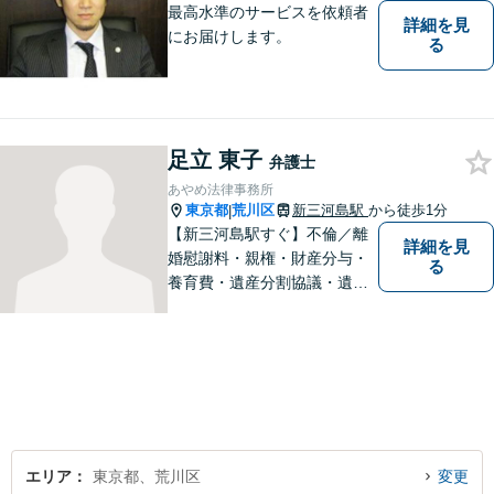
最高水準のサービスを依頼者
詳細を見
にお届けします。
る
足立 東子
弁護士
あやめ法律事務所
東京都
荒川区
新三河島駅
から徒歩1分
|
【新三河島駅すぐ】不倫／離
詳細を見
婚慰謝料・親権・財産分与・
る
養育費・遺産分割協議・遺言
書作成・不動産・建築問題等
はお任せください。荒川区出
身、地元密着型の女性弁護士
が丁寧に対応します。弁護士
は敷居が高いと感じておられ
る方はぜひご相談ください。
エリア
東京都、荒川区
変更