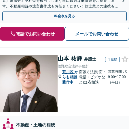
棄／遺留分】不利益を被ってしまう前に最適な解決策をご提案しま
す。不動産相続や遺言書作成もお任せください！他士業との連携も可
能
料金表を見る
電話でお問い合わせ
メールでお問い合わせ
山本 祐輝
弁護士
千葉県
佐野総合法律事務所
営業時間：0
荒川区
か
面談方法(対面・
らも相談
電話・ビデオな
9:00~17:00
受付中
ど)は応相談
（平日）
不動産・土地の相続