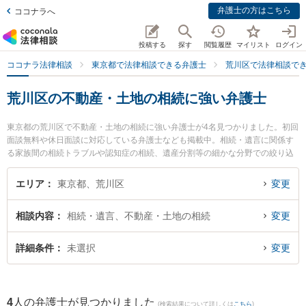
弁護士の方はこちら
ココナラへ
投稿する
探す
閲覧履歴
マイリスト
ログイン
ココナラ法律相談
東京都で法律相談できる弁護士
荒川区で法律相談で
荒川区の不動産・土地の相続に強い弁護士
東京都の荒川区で不動産・土地の相続に強い弁護士が4名見つかりました。初回
面談無料や休日面談に対応している弁護士なども掲載中。相続・遺言に関係す
る家族間の相続トラブルや認知症の相続、遺産分割等の細かな分野での絞り込
み検索もでき便利です。特にMYパートナーズ法律事務所の森山 弘茂弁護士や
日暮里中央法律会計事務所の三上 貴規弁護士、MYパートナーズ法律事務所の
エリア
東京都、荒川区
変更
吉成 安友弁護士のプロフィール情報や弁護士費用、強みなどが注目されていま
す。『荒川区で土日や夜間に発生した不動産・土地の相続のトラブルを今すぐ
相談内容
相続・遺言、不動産・土地の相続
変更
に弁護士に相談したい』『不動産・土地の相続のトラブル解決の実績豊富な近
くの弁護士を検索したい』『初回相談無料で不動産・土地の相続を法律相談で
きる荒川区内の弁護士に相談予約したい』などでお困りの相談者さんにおすす
詳細条件
未選択
変更
めです。
4
人の弁護士が見つかりました
(検索結果について詳しくは
こちら
)