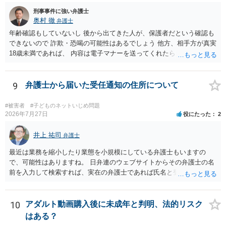
刑事事件に強い弁護士
奥村 徹
弁護士
年齢確認もしていないし 後から出てきた人が、保護者だという確認も
できないので 詐欺・恐喝の可能性はあるでしょう 他方、相手方が真実
18歳未満であれば、 内容は電子マナーを送ってくれたら自慰行為など
の動画を要望通りに撮って送るよと言ったやりとりでした。 自分は動
画の尺は10分ほど、服を着たままで胸を触って欲しい、などの要望を
して、要求された金額(1000円程度)の電子マネーを送信してしまいま
9
弁護士から届いた受任通知の住所について
した。 そこから、撮影するまで暇なので顔の雰囲気の写真を交換して
欲しい、住んでいる都道府県と区を教えてと言われたので教えたりと
#被害者
#子どものネットいじめ問題
言ったやり取りをしていました。 というやりとりは、青少年条例違反
2026年7月27日
役にたった
2
（わいせつ行為）の疑いがあります。18歳未満と知らなくても処罰可
能です。
井上 祐司
弁護士
最近は業務を縮小したり業態を小規模にしている弁護士もいますの
で、可能性はありますね。 日弁連のウェブサイトからその弁護士の名
前を入力して検索すれば、実在の弁護士であれば氏名と登録番号が表
示されます。 それを確認して、実在の弁護士かどうかを確かめる方が
良いでしょう。
10
アダルト動画購入後に未成年と判明、法的リスク
はある？