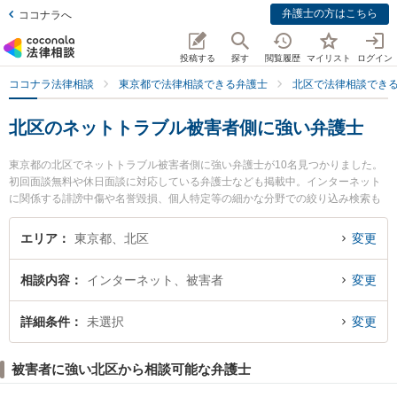
弁護士の方はこちら
ココナラへ
投稿する
探す
閲覧履歴
マイリスト
ログイン
ココナラ法律相談
東京都で法律相談できる弁護士
北区で法律相談でき
北区のネットトラブル被害者側に強い弁護士
東京都の北区でネットトラブル被害者側に強い弁護士が10名見つかりました。
初回面談無料や休日面談に対応している弁護士なども掲載中。インターネット
に関係する誹謗中傷や名誉毀損、個人特定等の細かな分野での絞り込み検索も
でき便利です。特に弁護士法人アクロピースの伊藤 俊太郎弁護士や弁護士法人
アクロピースの佐々木 一夫弁護士、弁護士法人アクロピースの石田 雅海弁護士
エリア
東京都、北区
変更
のプロフィール情報や弁護士費用、強みなどが注目されています。『北区で土
日や夜間に発生したネットトラブル被害者側のトラブルを今すぐに弁護士に相
相談内容
インターネット、被害者
変更
談したい』『ネットトラブル被害者側のトラブル解決の実績豊富な近くの弁護
士を検索したい』『初回相談無料でネットトラブル被害者側を法律相談できる
北区内の弁護士に相談予約したい』などでお困りの相談者さんにおすすめで
詳細条件
未選択
変更
す。
被害者に強い北区から相談可能な弁護士