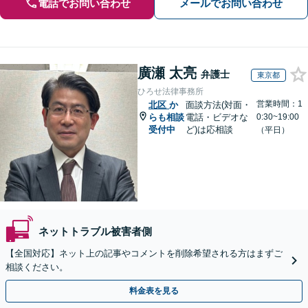
電話でお問い合わせ
メールでお問い合わせ
廣瀬 太亮
弁護士
東京都
ひろせ法律事務所
営業時間：1
北区
か
面談方法(対面・
らも相談
電話・ビデオな
0:30~19:00
受付中
ど)は応相談
（平日）
ネットトラブル被害者側
【全国対応】ネット上の記事やコメントを削除希望される方はまずご
相談ください。
料金表を見る