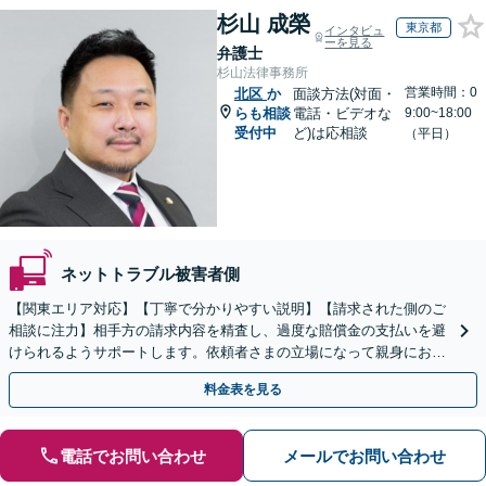
杉山 成榮
東京都
インタビュ
ーを見る
弁護士
杉山法律事務所
営業時間：0
北区
か
面談方法(対面・
らも相談
電話・ビデオな
9:00~18:00
受付中
ど)は応相談
（平日）
ネットトラブル被害者側
【関東エリア対応】【丁寧で分かりやすい説明】【請求された側のご
相談に注力】相手方の請求内容を精査し、過度な賠償金の支払いを避
けられるようサポートします。依頼者さまの立場になって親身にお話
を伺いますので、ぜひご相談ください。【WEB面談可】
料金表を見る
電話でお問い合わせ
メールでお問い合わせ