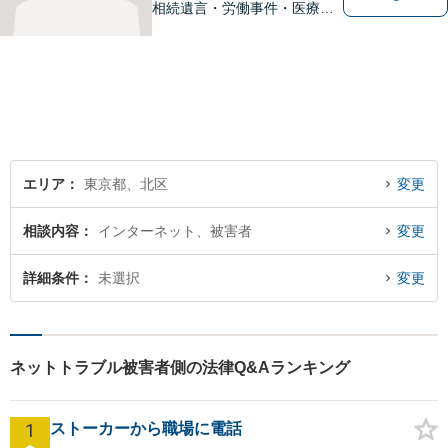
相続遺言・労働事件・医療問
題など、幅広い問題に対して
法的ソリューションをご提供
いたします。複数弁護士が在
籍し、複雑な問題にも対応可
能です。お困りごとがありま
したら、まずはご相談を。
エリア
東京都、北区
変更
相談内容
インターネット、被害者
変更
詳細条件
未選択
変更
ネットトラブル被害者側の法律Q&Aランキング
1
ストーカーから職場に電話