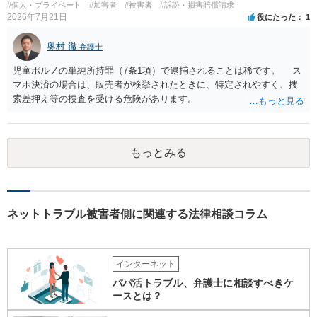
#個人・プライベート
#加害者
#被害者
#訴訟・損害賠償請求
2026年7月21日
役にたった
1
奥村 徹
弁護士
児童ポルノの単純所持罪（7条1項）で逮捕されることは稀です。 ス
マホ決済の場合は、販売者が検挙されたときに、特定されやすく、捜
索差押え等の捜査を受ける危険があります。
もっとみる
ネットトラブル被害者側に関連する法律相談コラム
インターネット
パパ活トラブル、弁護士に相談すべきケ
ースとは？