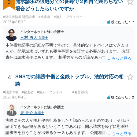
3
開示請求の仮処分での審尋で２回目で終わらない
場合どうしたらいいですか
#発信者情報開示請求
#被害者
#個人・プライベート
2026年8月3日
役にたった
7
インターネットに強い弁護士
三村 勇人
弁護士
本件投稿記事の詳細が不明ですので、具体的なアドバイスはできませ
んが、開示請求はいずれも要件事実を立証する必要があります。 立証
責任は請求者側にあります。 相手方からの反論があっても、裁判官が
要件事実を満たしていると判断すれば、補充は求められません。 相手
方が口頭で反論したのは、仮処分は迅速性が要求されるためです。 書
面での反論となれば、より遅延する可能性がございます。 また、本件
4
SNSでの誹謗中傷と金銭トラブル、法的対応の相
はXのため、APのIPアドレスの保存期間の問題もございます。 開示請
談
求は法律知識が不可欠ですが、それだけでは足りず、実務を踏まえた
#誹謗中傷
#被害者
#個人・プライベート
#名誉毀損
方法を選択することが重要です。
2026年8月4日
役にたった
2
インターネットに強い弁護士
泉 亮介
弁護士
実際にその人が権利侵害行為をしたと認められるものであり，それが
証明できる証拠があるということであれば，開示請求を経ずに慰謝料
請求等を行うことが出来るケースもあります。 公開相談の場では回答