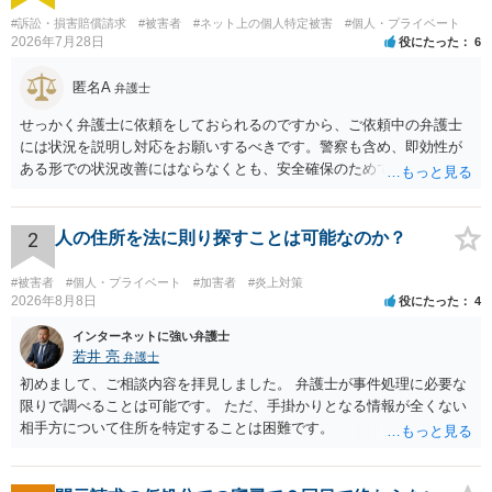
#訴訟・損害賠償請求
#被害者
#ネット上の個人特定被害
#個人・プライベート
2026年7月28日
役にたった
6
匿名A
弁護士
せっかく弁護士に依頼をしておられるのですから、ご依頼中の弁護士
には状況を説明し対応をお願いするべきです。警察も含め、即効性が
ある形での状況改善にはならなくとも、安全確保のためできることは
ある筈です。
2
人の住所を法に則り探すことは可能なのか？
#被害者
#個人・プライベート
#加害者
#炎上対策
2026年8月8日
役にたった
4
インターネットに強い弁護士
若井 亮
弁護士
初めまして、ご相談内容を拝見しました。 弁護士が事件処理に必要な
限りで調べることは可能です。 ただ、手掛かりとなる情報が全くない
相手方について住所を特定することは困難です。