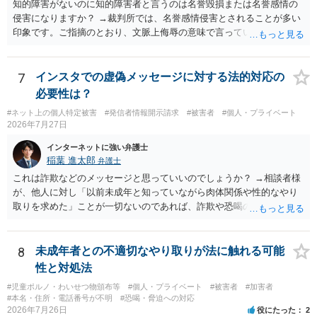
知的障害がないのに知的障害者と言うのは名誉毀損または名誉感情の
侵害になりますか？ →裁判所では、名誉感情侵害とされることが多い
印象です。ご指摘のとおり、文脈上侮辱の意味で言っている点も加味
されていると思います。
7
インスタでの虚偽メッセージに対する法的対応の
必要性は？
#ネット上の個人特定被害
#発信者情報開示請求
#被害者
#個人・プライベート
2026年7月27日
インターネットに強い弁護士
稲葉 進太郎
弁護士
これは詐欺などのメッセージと思っていいのでしょうか？ →相談者様
が、他人に対し「以前未成年と知っていながら肉体関係や性的なやり
取りを求めた」ことが一切ないのであれば、詐欺や恐喝の可能性が高
いでしょう。
8
未成年者との不適切なやり取りが法に触れる可能
性と対処法
#児童ポルノ・わいせつ物頒布等
#個人・プライベート
#被害者
#加害者
#本名・住所・電話番号が不明
#恐喝・脅迫への対応
2026年7月26日
役にたった
2