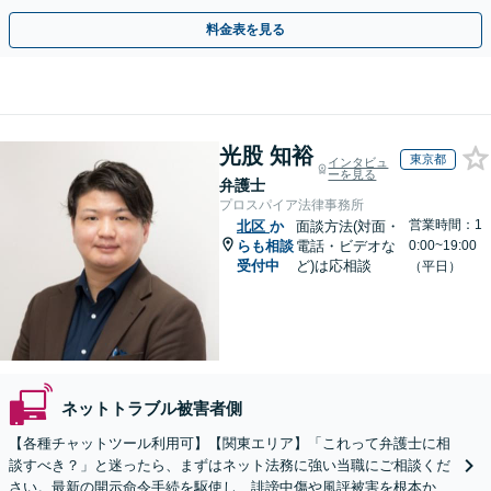
用面のリスクも包み隠さずお伝えしサポートします。
料金表を見る
光股 知裕
東京都
インタビュ
ーを見る
弁護士
プロスパイア法律事務所
営業時間：1
北区
か
面談方法(対面・
らも相談
電話・ビデオな
0:00~19:00
受付中
ど)は応相談
（平日）
ネットトラブル被害者側
【各種チャットツール利用可】【関東エリア】「これって弁護士に相
談すべき？」と迷ったら、まずはネット法務に強い当職にご相談くだ
さい。最新の開示命令手続を駆使し、誹謗中傷や風評被害を根本から