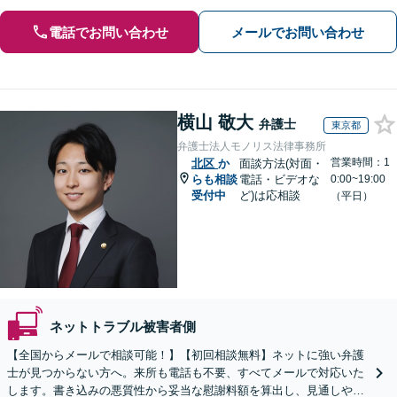
電話でお問い合わせ
メールでお問い合わせ
横山 敬大
弁護士
東京都
弁護士法人モノリス法律事務所
営業時間：1
北区
か
面談方法(対面・
らも相談
電話・ビデオな
0:00~19:00
受付中
ど)は応相談
（平日）
ネットトラブル被害者側
【全国からメールで相談可能！】【初回相談無料】ネットに強い弁護
士が見つからない方へ。来所も電話も不要、すべてメールで対応いた
します。書き込みの悪質性から妥当な慰謝料額を算出し、見通しや費