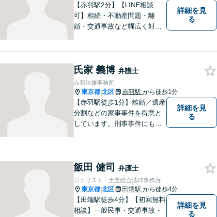
【赤羽駅2分】【LINE相談
詳細を見
可】相続・不動産問題・離
る
婚・交通事故など幅広く対
応。チーム体制による迅速か
つ丁寧なサポートで、納得で
きる解決を目指します。どの
氏家 義博
ような内容でもお気軽にご相
弁護士
談ください。【24時間問い合
赤羽法律事務所
わせ受付中】
東京都
北区
赤羽駅
から徒歩1分
|
【赤羽駅徒歩1分】離婚／遺産
詳細を見
分割などの家事事件を得意と
る
しています。刑事事件にも対
応可能。複数対応ご希望の場
合、2名の弁護士で相談に対応
します。他事務所と連携した
飯田 健司
弁護団事件の経験多数。【セ
弁護士
カンドオピニオン対応】お気
ジュリスト・土釜総合法律事務所
軽にご連絡ください。
東京都
北区
田端駅
から徒歩4分
|
【田端駅徒歩4分】【初回無料
詳細を見
相談】一般民事・交通事故・
る