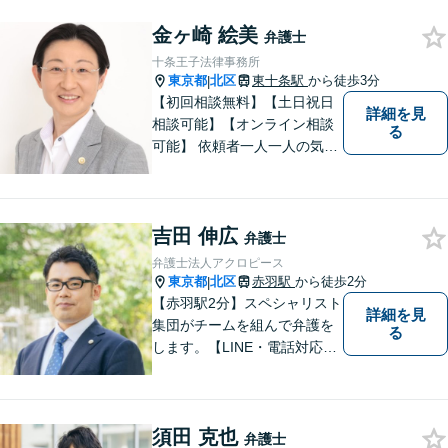
ください。チームを組んで弁
金ヶ崎 絵美
護をします。他士業との連携
弁護士
あり【初回面談無料】
十条王子法律事務所
東京都
北区
東十条駅
から徒歩3分
|
【初回相談無料】【土日祝日
詳細を見
相談可能】【オンライン相談
る
可能】 依頼者一人一人の気持
ちを大切にし、最善の解決策
を見出す身近な弁護士である
ことを心掛けており、多数の
吉田 伸広
方より、元気になった・安心
弁護士
したという声をいただいてお
弁護士法人アクロピース
ります。
東京都
北区
赤羽駅
から徒歩2分
|
【赤羽駅2分】スペシャリスト
詳細を見
集団がチームを組んで弁護を
る
します。【LINE・電話対応
可】 離婚／労働問題／刑事／
交通事故／借金債務整理など
ご相談ください。アクロピー
須田 克也
スはあなたの味方です！他士
弁護士