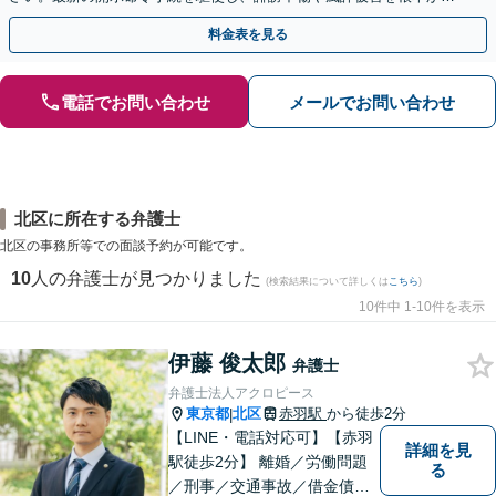
解決します。最終的な終結を見据えて適切に対応します。
料金表を見る
電話でお問い合わせ
メールでお問い合わせ
北区に所在する弁護士
北区の事務所等での面談予約が可能です。
10
人の弁護士が見つかりました
(検索結果について詳しくは
こちら
)
10件中 1-10件を表示
伊藤 俊太郎
弁護士
弁護士法人アクロピース
東京都
北区
赤羽駅
から徒歩2分
|
【LINE・電話対応可】【赤羽
詳細を見
駅徒歩2分】 離婚／労働問題
る
／刑事／交通事故／借金債務