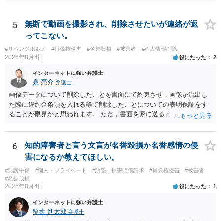
は難しいかと思われますので，お手持ちの証拠資料を持参の上弁護士
に個別に相談されると良いでしょう。
5
無断で動画を撮影され、削除させたいが連絡が返
ってこない。
#リベンジポルノ
#肖像権侵害
#名誉毀損
#被害者
#個人情報削除
2026年8月4日
役にたった
2
インターネットに強い弁護士
泉 亮介
弁護士
画像データについて削除したことを書面にて約束させ，画像が流出し
た際に違約金条項を入れる等で削除したことについての表明保証をす
ることが限界かと思われます。 ただ，書面を家に送ると家族に不貞行
為が発覚しご自身が慰謝料請求を受けるリスクがあるため，書面で削
除等を求めることは避けたほうが良いかと思われます。
6
知的障害者と言う文言が名誉毀損か名誉感情の侵
害になるか教えてほしい。
#誹謗中傷
#個人・プライベート
#訴訟・損害賠償請求
#肖像権侵害
#被害者
#名誉毀損
2026年8月4日
役にたった
1
インターネットに強い弁護士
稲葉 進太郎
弁護士