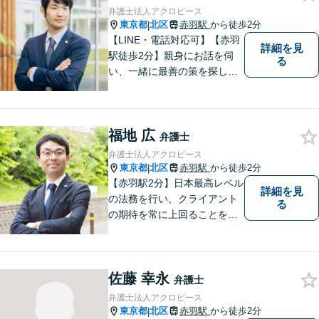
業との連携あり。
弁護士法人アクロピース
東京都
北区
赤羽駅
から徒歩2分
|
【LINE・電話対応可】【赤羽
詳細を見
駅徒歩2分】親身にお話を伺
る
い、一緒に最善の策を探しま
す。離婚／交通事故／借金問
題／不動産／相続などご相談
ください。チームを組んで弁
福地 広
護をします。他士業との連携
弁護士
あり【初回面談無料】
弁護士法人アクロピース
東京都
北区
赤羽駅
から徒歩2分
|
【赤羽駅2分】日本最高レベル
詳細を見
の法務を行い、クライアント
る
の期待を常に上回ることを使
命と考え活動しています。使
命を全てのクライアントに対
して実行し、クライアントの
佐藤 幸永
最高のピースになるために精
弁護士
一杯の努力をしていきます。
弁護士法人アクロピース
東京都
北区
赤羽駅
から徒歩2分
|