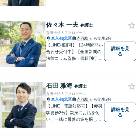
整理などご相談ください。ス
ペシャリスト集団がチームを
組んで弁護をします。他士業
佐々木 一夫
との連携あり。アクロピース
弁護士
はあなたの味方です！
弁護士法人アクロピース
東京都
北区
赤羽駅
から徒歩2分
|
【LINE相談可】【24時間問い
詳細を見
合わせ受付中】【全国新聞の
る
法律コラム監修・書籍刊行・
メディア出演多】クレジット
カード、分割払い対応【電話
相談可】専門スタッフが概要
石田 雅海
を伺い、相談予約をご案内。
弁護士
「有利な条件で解決したい」
弁護士法人アクロピース
と強い要望がある方はご相談
東京都
北区
赤羽駅
から徒歩2分
|
ください。
【LINE・電話対応可】【赤羽
詳細を見
駅徒歩2分】親身にお話を伺
る
い、一緒に最善の策を探しま
す。離婚／交通事故／借金問
題／不動産／相続などご相談