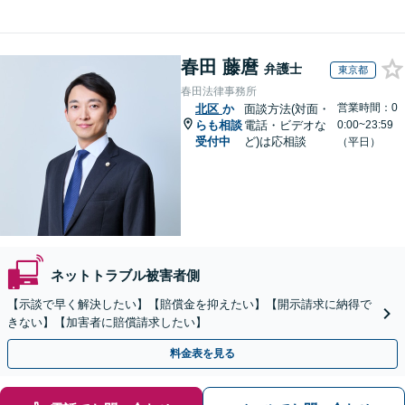
春田 藤麿
弁護士
東京都
春田法律事務所
営業時間：0
北区
か
面談方法(対面・
らも相談
電話・ビデオな
0:00~23:59
受付中
ど)は応相談
（平日）
ネットトラブル被害者側
【示談で早く解決したい】【賠償金を抑えたい】【開示請求に納得で
きない】【加害者に賠償請求したい】
料金表を見る