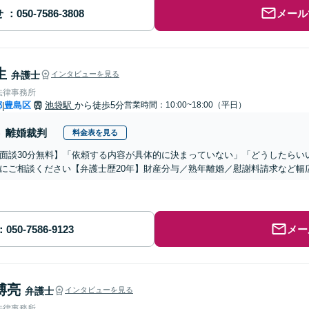
せ
メール
生
弁護士
インタビューを見る
法律事務所
都
豊島区
池袋駅
から徒歩5分
営業時間：10:00~18:00（平日）
|
離婚裁判
料金表を見る
面談30分無料】「依頼する内容が具体的に決まっていない」「どうしたらい
にご相談ください【弁護士歴20年】財産分与／熟年離婚／慰謝料請求など幅
メー
博亮
弁護士
インタビューを見る
法律事務所