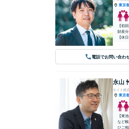
東京
【初回
財産分
【休日
電話でお問い合わ
永山 
エイト総
東京
【東池
など幅
ひご相