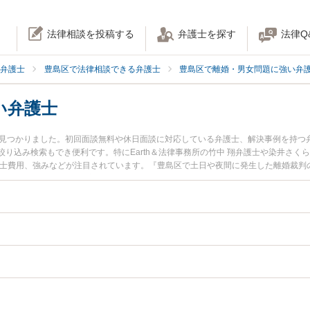
法律相談を投稿する
弁護士を探す
法律Q
弁護士
豊島区で法律相談できる弁護士
豊島区で離婚・男女問題に強い弁
い弁護士
名見つかりました。初回面談無料や休日面談に対応している弁護士、解決事例を持つ
り込み検索もでき便利です。特にEarth＆法律事務所の竹中 翔弁護士や染井さく
護士費用、強みなどが注目されています。『豊島区で土日や夜間に発生した離婚裁判
弁護士を検索したい』『初回相談無料で離婚裁判を法律相談できる豊島区内の弁護