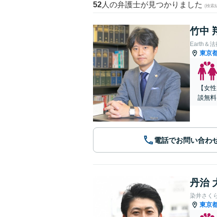
52
人の弁護士が見つかりました
(検索
竹中 
Earth＆
東京
【女性
談無料
電話でお問い合わ
丹治 
染井さく
東京