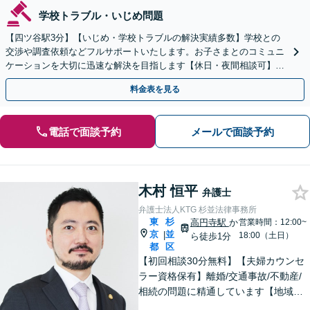
学校トラブル・いじめ問題
【四ツ谷駅3分】【いじめ・学校トラブルの解決実績多数】学校との
交渉や調査依頼などフルサポートいたします。お子さまとのコミュニ
ケーションを大切に迅速な解決を目指します【休日・夜間相談可】
【初回相談無料】【Zoomなどのオンライン面談可】
料金表を見る
電話で面談予約
メールで面談予約
木村 恒平
弁護士
弁護士法人KTG 杉並法律事務所
東
杉
高円寺駅
か
営業時間：12:00~
京
並
|
18:00（土日）
ら徒歩1分
都
区
【初回相談30分無料】【夫婦カウンセ
ラー資格保有】離婚/交通事故/不動産/
相続の問題に精通しています【地域に
密着した法律事務所】皆様に安心して