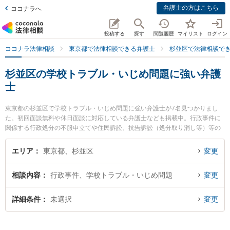
弁護士の方はこちら
ココナラへ
投稿する
探す
閲覧履歴
マイリスト
ログイン
ココナラ法律相談
東京都で法律相談できる弁護士
杉並区で法律相談で
杉並区の学校トラブル・いじめ問題に強い弁護
士
東京都の杉並区で学校トラブル・いじめ問題に強い弁護士が7名見つかりまし
た。初回面談無料や休日面談に対応している弁護士なども掲載中。行政事件に
関係する行政処分の不服申立てや住民訴訟、抗告訴訟（処分取り消し等）等の
細かな分野での絞り込み検索もでき便利です。特に弁護士法人KTG 杉並法律事
務所の木村 恒平弁護士や弁護士法人KTG 杉並法律事務所の小島 麗香弁護士、
エリア
東京都、杉並区
変更
レグルス法律事務所の山﨑 大志弁護士のプロフィール情報や弁護士費用、強み
などが注目されています。『杉並区で土日や夜間に発生した学校トラブル・い
相談内容
行政事件、学校トラブル・いじめ問題
変更
じめ問題のトラブルを今すぐに弁護士に相談したい』『学校トラブル・いじめ
問題のトラブル解決の実績豊富な近くの弁護士を検索したい』『初回相談無料
で学校トラブル・いじめ問題を法律相談できる杉並区内の弁護士に相談予約し
詳細条件
未選択
変更
たい』などでお困りの相談者さんにおすすめです。