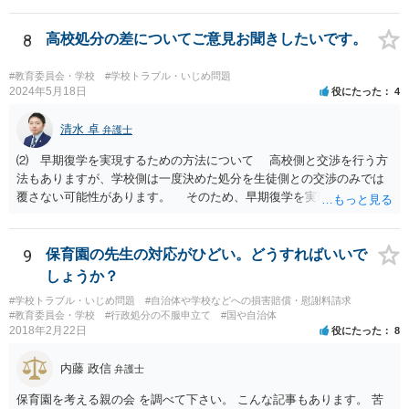
でしょう。 両者をそろえるに越したことはないですが、卒業式の日程
自体は各学校によって慣例として定められることが多いですし、学籍
8
高校処分の差についてご意見お聞きしたいです。
離脱日も、学校によって異なるようですから、そのこと自体に特に問
題はないでしょう。 ＞万一、効力発生日より前に、その効力が無効と
#教育委員会・学校
#学校トラブル・いじめ問題
なる出来事が起こったとしたら、その証明書は効力を発生する事な
2024年5月18日
役にたった
4
く、証明書としては無効化されるということですね？ そう考えるのが
自然でしょう。 ただし、卒業証書自体は、通常記載されている内容
清水 卓
弁護士
が、全課程を修了したという事実について記載されており、卒業式時
⑵ 早期復学を実現するための方法について 高校側と交渉を行う方
点では、そのこと自体は過去の事実として間違いないので、卒業証書
法もありますが、学校側は一度決めた処分を生徒側との交渉のみでは
自体の無効かどうかという法的な効力を議論するものではないでしょ
覆さない可能性があります。 そのため、早期復学を実現するための
う。 問題は、証書そのものではなく、在学中に何らかの問題を起こし
方法として、裁判所に対する仮処分の申立てという方法があります
て学籍を剥奪されたかどうか、ということなので、厳密に言えば卒業
（なお、退学勧告に従わない場合には、一定期間の経過等をもって退
証書自体の議論とは直接関係しないと思います。
学となる等の取り扱いになっている可能性があるため、高校側に懲戒
9
保育園の先生の対応がひどい。どうすればいいで
処罰の根拠規定等を明らかにさせる必要もあるでしょう）。 申立て
しょうか？
に理由があると認められれば裁判所によって仮処分命令が発せられる
#学校トラブル・いじめ問題
#自治体や学校などへの損害賠償・慰謝料請求
ことになります（早ければ申立てから１か月以内に仮処分命令を得ら
#教育委員会・学校
#行政処分の不服申立て
#国や自治体
れる場合もあります）。 仮処分の審理の過程で裁判所が学校側に生
2018年2月22日
役にたった
8
徒の復学を認めさせる方向での和解の勧試を行う場合もあり、復学を
認めさせる内容の和解によって解決が図られることもあります。 い
内藤 政信
弁護士
ずれにしても、学校問題に取り組んでいる弁護士に直接相談なさって
みることもご検討下さい。
保育園を考える親の会 を調べて下さい。 こんな記事もあります。 苦