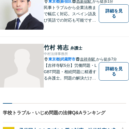
うに、法律の面から力になり
東京都
新宿区
西新宿駅
から徒歩1分
|
ます。
民事トラブルから企業法務ま
詳細を見
で幅広く対応。スペイン語及
る
び英語での対応も可能です。
特にスペイン語圏の事業会社
の依頼や、スペイン語圏の相
続人を含む遺産分割を多く扱
っております。
竹村 将志
弁護士
中村法律事務所
東京都
武蔵野市
吉祥寺駅
から徒歩7分
|
【吉祥寺駅5分】労働問題・L
詳細を見
GBT問題・相続問題に精通す
る
る弁護士。問題の解決だけで
なく、トラブルを防ぐ予防法
務にも力を入れています。問
題が大きくなる前に、お早め
にご相談ください！皆様に寄
り添い、納得の解決を目指し
学校トラブル・いじめ問題の法律Q&Aランキング
ます。