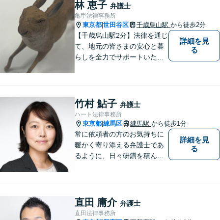
密着型の弁護士です。 おかげ
林 恵子
弁護士
さまで、都内のみならず全国
亀甲法律事務所
からご相談をいただいており
東京都
世田谷区
千歳烏山駅
から徒歩2分
|
ます。
【千歳烏山駅2分】法律を通じ
詳細を見
て、地元の皆さまの安心と暮
る
らしを全力でサポートいたし
ます！丁寧にお話をお伺い、
分かりやすくご説明すること
を大切にしています。どんな
に複雑なお悩みでも、安心し
竹村 鮎子
弁護士
てご相談ください。※電話は
ハート法律事務所
面談予約のみ。【地域密着型
東京都
練馬区
練馬駅
から徒歩1分
|
の法律事務所】
常に依頼者の方のお気持ちに
詳細を見
暖かく寄り添える弁護士であ
る
るように、日々研鑽を積んで
おります。特に、練馬エリア
を中心に、東京２３区西部、
多摩地区、埼玉地区の方のご
相談を多く受けております。
直田 庸介
弁護士
皆様が明るい未来を進めるよ
直田法律事務所