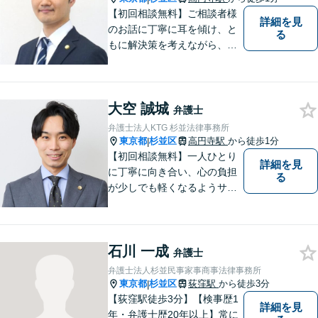
【初回相談無料】ご相談者様
詳細を見
のお話に丁寧に耳を傾け、と
る
もに解決策を考えながら、納
得できる形での問題解決を目
指して尽力いたします。信頼
いただける弁護士になれるよ
大空 誠城
う日々精進して参ります。
弁護士
【夜間や休日相談も対応可
弁護士法人KTG 杉並法律事務所
能】【メール・WEB面談可】
東京都
杉並区
高円寺駅
から徒歩1分
|
【初回相談無料】一人ひとり
詳細を見
に丁寧に向き合い、心の負担
る
が少しでも軽くなるようサポ
ートいたします。問題の背景
にも目を向け、その先の暮ら
しまで見据えた支えを大切に
石川 一成
しています。【夜間や休日相
弁護士
談も対応可能】【メール・WE
弁護士法人杉並民事家事商事法律事務所
B面談可】
東京都
杉並区
荻窪駅
から徒歩3分
|
【荻窪駅徒歩3分】【検事歴1
詳細を見
年・弁護士歴20年以上】常に