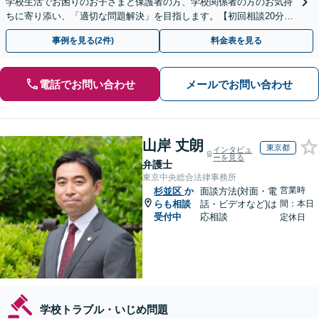
学校生活でお困りのお子さまと保護者の方、学校関係者の方のお気持
ちに寄り添い、「適切な問題解決」を目指します。【初回相談20分無
料】
事例を見る(2件)
料金表を見る
電話でお問い合わせ
メールでお問い合わせ
山岸 丈朗
東京都
インタビュ
ーを見る
弁護士
東京中央総合法律事務所
営業時
杉並区
か
面談方法(対面・電
らも相談
話・ビデオなど)は
間：本日
受付中
応相談
定休日
学校トラブル・いじめ問題