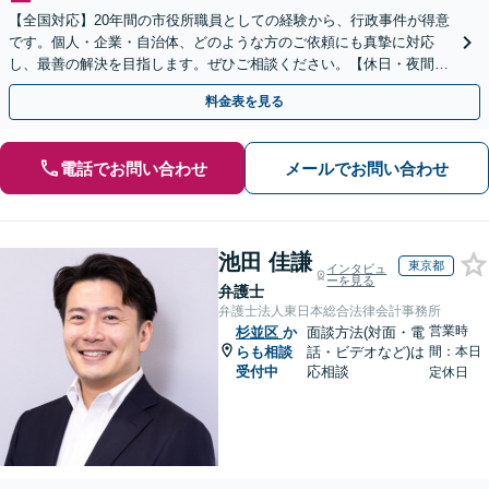
【全国対応】20年間の市役所職員としての経験から、行政事件が得意
です。個人・企業・自治体、どのような方のご依頼にも真摯に対応
し、最善の解決を目指します。ぜひご相談ください。【休日・夜間相
談可】【ビデオ面談可】【銀座駅1分】
料金表を見る
電話でお問い合わせ
メールでお問い合わせ
池田 佳謙
東京都
インタビュ
ーを見る
弁護士
弁護士法人東日本総合法律会計事務所
営業時
杉並区
か
面談方法(対面・電
らも相談
話・ビデオなど)は
間：本日
受付中
応相談
定休日