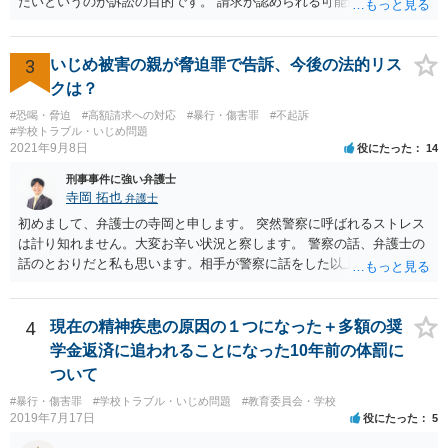
たいというのが訴訟の目的です。 請求が認められる可能性は低いかと
思いますが、はっきりはするはずです。
3
いじめ被害の親が脅迫罪で告訴、今後の法的リス
クは？
#恐喝・脅迫
#高額請求への対応
#暴行・傷害罪
#不起訴
#学校トラブル・いじめ問題
2021年9月8日
役にたった
14
刑事事件に強い弁護士
寺岡 拓也
弁護士
初めまして、弁護士の寺岡と申します。 突然警察に呼ばれるストレス
は計り知れません。大変お辛い状況と察します。 警察の話、弁護士の
話のとおりだと私も思います。相手が警察に話をした以上、警察も事
情を聞かざるをえないために質問者様に話を聞いた程度のことでしょ
う（相手が警察にどう話してるかもわかりませんし）。 質問者様の発
言は脅迫罪に当たるような文言ではないかと思います。 私も含め、弁
4
現在の精神疾患の原因の１つになった＋多額の奨
護士は確定的なことが言えません。「絶対にない」とは言えないわけ
学金返済に追われることになった10年前の体罰に
です。ですから質問者様も不安になってしまうのでしょう。ですが、
ついて
現実的に考えると本件は逮捕等になるような事案ではないかと思いま
#暴行・傷害罪
#学校トラブル・いじめ問題
#教育委員会・学校
すよ。 今までどおりの生活に戻っておいしいものを食べ、ゆっくりお
2019年7月17日
役にたった
5
休みください。