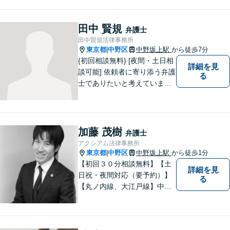
ルをトータルサポート【都庁前駅直
結】​
田中 賢規
弁護士
田中賢規法律事務所
東京都
中野区
中野坂上駅
から徒歩7分
|
{初回相談無料} [夜間・土日相
詳細を見
談可能] 依頼者に寄り添う弁護
る
士でありたいと考えていま
す。どんな事でもお気軽にご
相談ください。
加藤 茂樹
弁護士
アクシアム法律事務所
東京都
中野区
中野坂上駅
から徒歩1分
|
【初回３０分相談無料】【土
詳細を見
日祝・夜間対応（要予約）】
る
【丸ノ内線、大江戸線】中野
坂上駅徒歩１分。 中野区、杉
並区、練馬区の皆様からご依
頼を多数いただいている地域