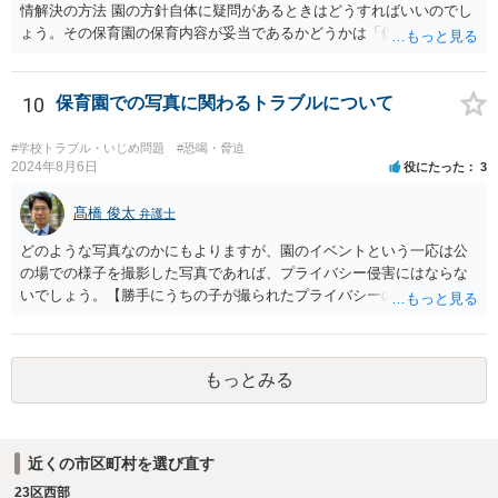
情解決の方法 園の方針自体に疑問があるときはどうすればいいのでし
ょう。その保育園の保育内容が妥当であるかどうかは「保育所保育指
針」や「第三者評価基準」などのガイドラインで判断できます。 相談
だけで問題が解決できずにこじれた時には、苦情を文書にして保育園
に提出しましょう。園は保護者の苦情に耳を傾けなくてはならないと
10
保育園での写真に関わるトラブルについて
法律で義務付けられています（児童福祉施設最低基準第十四条の
三）。さらに苦情解決のための第三者委員を施設ごとにおくことも指
#学校トラブル・いじめ問題
#恐喝・脅迫
導されています。 保育園との相談や交渉で解決できない時には、区市
2024年8月6日
役にたった
3
町村の担当課に苦情を上げることになります。また、都道府県には
「福祉サービス運営適正化委員会」が設置されています。 認可保育所
髙橋 俊太
弁護士
はもちろんのこと、認可外の保育施設でも補助金を受けている施設
どのような写真なのかにもよりますが、園のイベントという一応は公
は、市や区、都道府県などの責任の範囲内にありますから、役所も相
の場での様子を撮影した写真であれば、プライバシー侵害にはならな
談に応じなくてはなりません。
いでしょう。【勝手にうちの子が撮られたプライバシーの侵害だと保
育園に問い詰めている】というのは、かなり過剰な反応だと思われま
す。仮にスマホの開示を拒否しても法的問題にはならないと考えられ
ます。
もっとみる
近くの市区町村を選び直す
23区西部