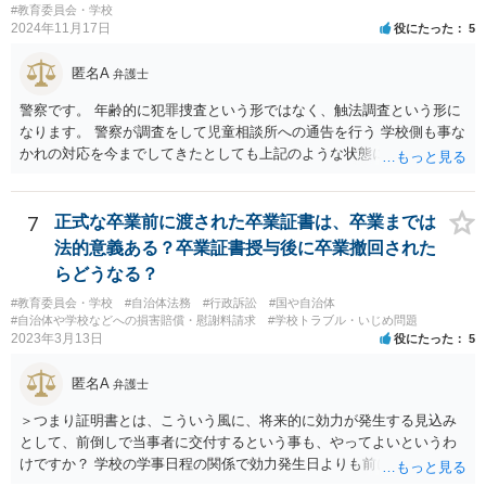
#教育委員会・学校
2024年11月17日
役にたった
5
匿名A
弁護士
警察です。 年齢的に犯罪捜査という形ではなく、触法調査という形に
なります。 警察が調査をして児童相談所への通告を行う 学校側も事な
かれの対応を今までしてきたとしても上記のような状態になれば一定
の対応はするでしょう。 外傷がないとのことですが、同種被害を訴え
る生徒が複数名ということであれば、 警察側も動くのではないかと思
われます。
7
正式な卒業前に渡された卒業証書は、卒業までは
法的意義ある？卒業証書授与後に卒業撤回された
らどうなる？
#教育委員会・学校
#自治体法務
#行政訴訟
#国や自治体
#自治体や学校などへの損害賠償・慰謝料請求
#学校トラブル・いじめ問題
2023年3月13日
役にたった
5
匿名A
弁護士
＞つまり証明書とは、こういう風に、将来的に効力が発生する見込み
として、前倒しで当事者に交付するという事も、やってよいというわ
けですか？ 学校の学事日程の関係で効力発生日よりも前に交付したか
らとしても、効力発生日が記載されている証明書の効力に影響はない