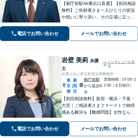
【都庁前駅A6番出口直通】【初回相談
無料】ご依頼者さま一人ひとりの状況
や想いに寄り添い、その立場に立って
考えることを大切にしています。納得
して明るい未来へ踏み出せるよう、誠
電話でお問い合わせ
メールでお問い合わせ
実に向き合い、全力を尽くします！
【休日や夜間相談も柔軟に対応】
岩壁 美莉
弁護
インタビューを見
る
士
弁護士法人東京新宿法律事務所
都庁前駅
営業時間：07:00~2
東
新
2:00（土日祝日）
京
宿
から徒歩0
|
都
区
分
​​【初回相談無料】新宿・横浜・千葉・
大宮｜ご相談者さまファーストで納得
感ある解決を【離婚問題】女性ならで
はの視点でサポート。離婚検討段階か
らご相談ください【相続問題】事務所
電話でお問い合わせ
メールでお問い合わせ
相談実績1万件以上！様々な相続トラブ