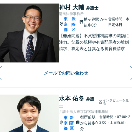
神村 大輔
弁護士
清風法律事務所
東
渋
幡ヶ谷駅
から
営業時間：本
京
谷
|
日定休日
徒歩0分
都
区
【離婚問題】不貞慰謝料請求の減額に
注力。父親の親権や有責配偶者の離婚
請求、算定表とは異なる養育費請求な
ど非定型的なケースにも注力【外国
人・国際問題】外国人の配偶者と離婚
したい方、離婚したい外国人配偶者の
メールでお問い合わせ
方にも対応。最後まで粘り強くサポー
トします。
水本 佑冬
弁護
インタビューを見
る
士
弁護士法人東京新宿法律事務所
都庁前駅
営業時間：07:00~2
東
新
2:00（土日祝日）
京
宿
から徒歩0
|
都
区
分