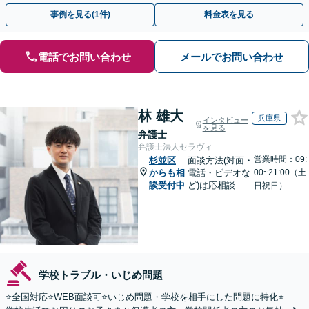
可能です【夜間・休日相談可】【完全個室】
事例を見る(1件)
料金表を見る
電話でお問い合わせ
メールでお問い合わせ
林 雄大
兵庫県
インタビュー
を見る
弁護士
弁護士法人セラヴィ
営業時間：09:
杉並区
面談方法(対面・
からも相
電話・ビデオな
00~21:00（土
談受付中
ど)は応相談
日祝日）
学校トラブル・いじめ問題
⭐️全国対応⭐️WEB面談可⭐️いじめ問題・学校を相手にした問題に特化⭐️