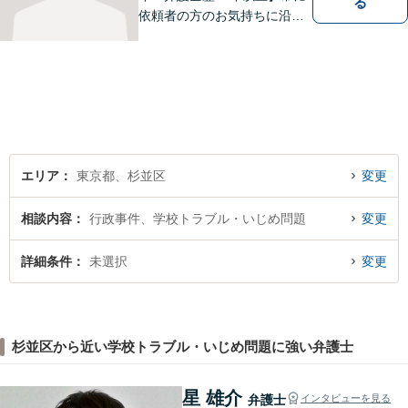
る
依頼者の方のお気持ちに沿っ
た事件の解決を目指し、法的
に最善のアドバイスをさせて
頂きます。当所は民事事件全
般を幅広く取り扱っていま
す。【初回面談無料】どんな
難件でも全力でお客様のお力
になります。
エリア
東京都、杉並区
変更
相談内容
行政事件、学校トラブル・いじめ問題
変更
詳細条件
未選択
変更
杉並区から近い学校トラブル・いじめ問題に強い弁護士
星 雄介
弁護士
インタビューを見る