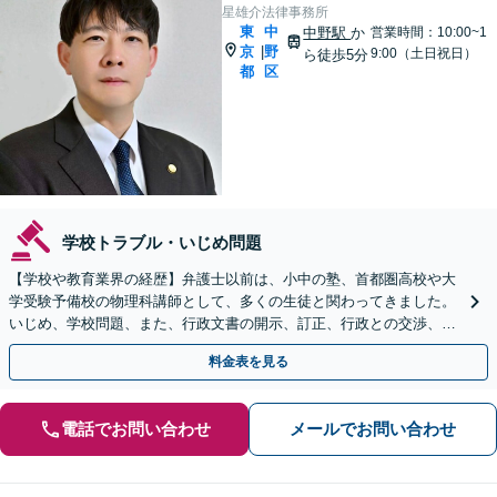
星雄介法律事務所
東
中
中野駅
か
営業時間：10:00~1
京
野
|
9:00（土日祝日）
ら徒歩5分
都
区
学校トラブル・いじめ問題
【学校や教育業界の経歴】弁護士以前は、小中の塾、首都圏高校や大
学受験予備校の物理科講師として、多くの生徒と関わってきました。
いじめ、学校問題、また、行政文書の開示、訂正、行政との交渉、行
政不服審査、行政訴訟などは、ぜひご相談ください。
料金表を見る
電話でお問い合わせ
メールでお問い合わせ