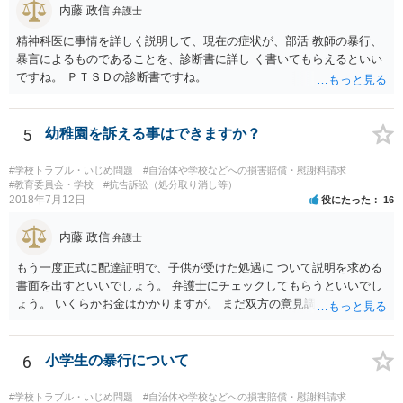
内藤 政信
弁護士
精神科医に事情を詳しく説明して、現在の症状が、部活 教師の暴行、
暴言によるものであることを、診断書に詳し く書いてもらえるといい
ですね。 ＰＴＳＤの診断書ですね。
5
幼稚園を訴える事はできますか？
#学校トラブル・いじめ問題
#自治体や学校などへの損害賠償・慰謝料請求
#教育委員会・学校
#抗告訴訟（処分取り消し等）
2018年7月12日
役にたった
16
内藤 政信
弁護士
もう一度正式に配達証明で、子供が受けた処遇に ついて説明を求める
書面を出すといいでしょう。 弁護士にチェックしてもらうといいでし
ょう。 いくらかお金はかかりますが。 まだ双方の意見調整が必要です
ね。
6
小学生の暴行について
#学校トラブル・いじめ問題
#自治体や学校などへの損害賠償・慰謝料請求