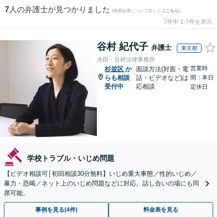
7
人の弁護士が見つかりました
(検索結果について詳しくは
こちら
)
7件中 1-7件を表示
谷村 紀代子
弁護士
東京都
水田・谷村法律事務所
営業時
杉並区
か
面談方法(対面・電
らも相談
話・ビデオなど)は
間：本日
受付中
応相談
定休日
学校トラブル・いじめ問題
【ビデオ相談可│初回相談30分無料】いじめ重大事態／性的いじめ／
暴力・恐喝／ネット上のいじめ問題などに対応。話し合いの場にも同
席可能。
事例を見る(4件)
料金表を見る