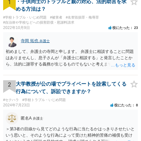
1
・子供同士のトラブルと親の対応、法的助言を求
める方法は？
#学校トラブル・いじめ問題
#被害者
#名誉毀損罪・侮辱罪
#自治体や学校などへの損害賠償・慰謝料請求
2022年10月9日
役にたった
23
寺岡 拓也
弁護士
初めまして、弁護士の寺岡と申します。 弁護士に相談することに問題
はありませんし、息子さんが「弁護士に相談する」と発言したことか
ら、法的に謝罪する義務が生じるものでもないと考えます。 経緯から
してもはや当人同士でのお話は難しい段階にきているようにも思いま
す。 子どもの専門相談窓口もありますし、一度相談だけでもしてはい
かがでしょうか。
2
大学教授が公の場でプライベートを詮索してくる
行為について、訴訟できますか？
#セクハラ
#学校トラブル・いじめ問題
2024年7月23日
役にたった
8
匿名A
弁護士
＞第3者の目線から見てどのような行為に当たるかはっきりさせたいと
いう思いと、そのような行為によって受けた精神的苦痛の補償も受け