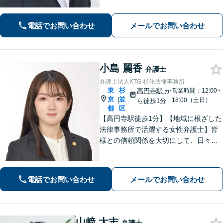
いただけるような頼もしい弁護士を目
指し、日々邁進しております【夜間・
電話でお問い合わせ
メールでお問い合わせ
土日相談可】
小島 麗香
弁護士
弁護士法人KTG 杉並法律事務所
東
杉
高円寺駅
か
営業時間：12:00~
京
並
|
18:00（土日）
ら徒歩1分
都
区
【高円寺駅徒歩1分】【地域に根ざした
法律事務所で活躍する女性弁護士】皆
様との信頼関係を大切にして、日々業
務を行っております。【離婚問題】
【相続】【債務整理】お悩みごとあり
ましたら、お気軽にご相談ください。
電話でお問い合わせ
メールでお問い合わせ
山﨑 大志