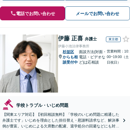
電話でお問い合わせ
メールでお問い合わせ
伊藤 正喜
弁護士
東京都
伊藤小池法律事務所
営業時間：10:
杉並区
面談方法(対面・
からも相
電話・ビデオな
00~19:00（土
談受付中
ど)は応相談
日祝日）
学校トラブル・いじめ問題
【関東エリア対応】【初回相談無料】「学校のいじめ問題に精通した
弁護士です」いじめを理由とした担任替え・慰謝料請求など、解決事
例が豊富。いじめによる欠席数の配慮、退学処分の回避などにも対応