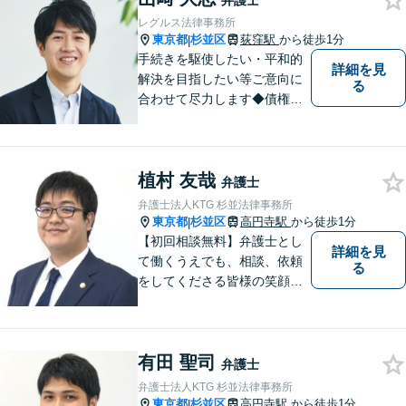
弁護士
レグルス法律事務所
東京都
杉並区
荻窪駅
から徒歩1分
|
手続きを駆使したい・平和的
詳細を見
解決を目指したい等ご意向に
る
合わせて尽力します◆債権回
収：約3,000万円の請負代金を
早期に回収！多業種の豊富な
相談実績あり【建築・内装・
植村 友哉
電気工事等】【請負代金、売
弁護士
掛代金】今すぐにお電話くだ
弁護士法人KTG 杉並法律事務所
さい。
東京都
杉並区
高円寺駅
から徒歩1分
|
【初回相談無料】弁護士とし
詳細を見
て働くうえでも、相談、依頼
る
をしてくださる皆様の笑顔を
見られるよう、不安や悩みに
真摯に向き合いながら解決へ
と導くことを心がけていま
有田 聖司
す。【夜間や休日相談も対応
弁護士
可能】【メール・WEB面談
弁護士法人KTG 杉並法律事務所
可】
東京都
杉並区
高円寺駅
から徒歩1分
|