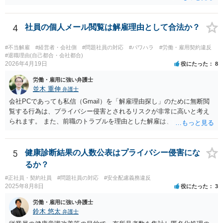
労働トラブルをご自身で対応することは、ご負担が大きいかと存じま
しては否認をすべきでしょう（証拠があるなら証拠も見せながら）。
すので、弁護士への相談をお勧めいたします。
会社側でセクハラの事実があったと認定した場合は、単なる警告・指
導だけでなく、懲戒処分等が行われる可能性もありますので、そのよ
4
社員の個人メール閲覧は解雇理由として合法か？
うな不利益な処分が行われたタイミングで弁護士の相談されるのが良
いのではないかと思います。
#不当解雇
#経営者・会社側
#問題社員の対応
#パワハラ
#労働・雇用契約違反
#退職理由(自己都合・会社都合)
2026年4月19日
役にたった
8
労働・雇用に強い弁護士
並木 重伸
弁護士
会社PCであっても私信（Gmail）を「解雇理由探し」のために無断閲
覧する行為は、プライバシー侵害とされるリスクが非常に高いと考え
られます。 また、前職のトラブルを理由とした解雇は、 採用時に虚偽
の申告をした等でない限り、現在の解雇事由にはなりません。 今後は
メールの内容には触れず、現在の「素行の悪さ」に関する事情を具体
的に記録してください。注意・指導を繰り返しても改善されないとい
5
健康診断結果の人数公表はプライバシー侵害にな
うプロセスを積み上げ、段階的に懲戒や退職勧奨を検討するのが安全
るか？
な進め方です。
#正社員・契約社員
#問題社員の対応
#安全配慮義務違反
2025年8月8日
役にたった
3
労働・雇用に強い弁護士
鈴木 悠太
弁護士