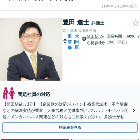
11件中 1-11件を表示
豊田 進士
弁護士
京浜蒲田法律事務所
東
大
蒲田駅
か
営業時間：09:00~2
京
田
|
1:00（平日）
ら徒歩3分
都
区
問題社員の対応
【蒲田駅徒歩3分】 【企業側の対応がメイン】残業代請求、不当解雇
などの解決実績が豊富！人事労務／労働審判／パワハラ・セクハラ問
題／メンタルヘルス関連などの対応もご相談ください。弁護士が粘り
強く対応。就業規則の見直しについても対応できます。
料金表を見る