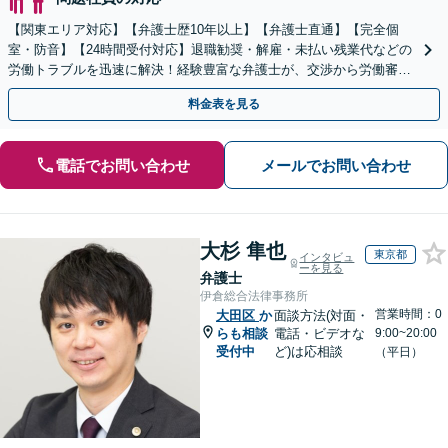
【関東エリア対応】【弁護士歴10年以上】【弁護士直通】【完全個
室・防音】【24時間受付対応】退職勧奨・解雇・未払い残業代などの
労働トラブルを迅速に解決！経験豊富な弁護士が、交渉から労働審判
まで一貫して対応いたします【オンライン相談可】
料金表を見る
電話でお問い合わせ
メールでお問い合わせ
大杉 隼也
東京都
インタビュ
ーを見る
弁護士
伊倉総合法律事務所
営業時間：0
大田区
か
面談方法(対面・
らも相談
電話・ビデオな
9:00~20:00
受付中
ど)は応相談
（平日）