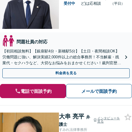
受付中
ど)は応相談
（平日）
問題社員の対応
【初回相談無料】【銀座駅4分・新橋駅5分】【土日・夜間相談OK】
労働問題に強い、解決実績2,000件以上の総合事務所！不当解雇・残
業代・セクハラなど、大切なお悩みをおまかせください！裁判官歴35
年のベテラン弁護士在籍！
料金表を見る
電話で面談予約
メールで面談予約
大串 亮平
弁
インタビューを
見る
護士
すみれ法律事務所