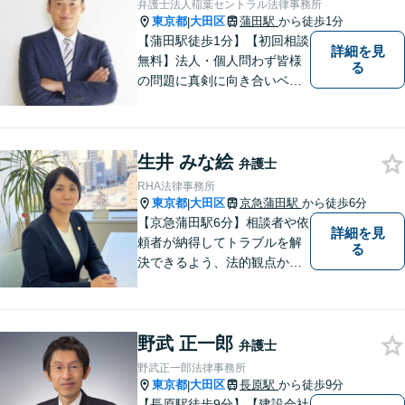
弁護士法人稲葉セントラル法律事務所
東京都
大田区
蒲田駅
から徒歩1分
|
【蒲田駅徒歩1分】【初回相談
詳細を見
無料】法人・個人問わず皆様
る
の問題に真剣に向き合いベス
トな解決策をご提案致しま
す。
生井 みな絵
弁護士
RHA法律事務所
東京都
大田区
京急蒲田駅
から徒歩6分
|
【京急蒲田駅6分】相談者や依
詳細を見
頼者が納得してトラブルを解
る
決できるよう、法的観点から
提案し、共に努力してきま
す。お客様の悩みに耳を傾
け、親しみやすさをもって最
野武 正一郎
善の解決策を共に検討したい
弁護士
と考えています。 是非お気軽
野武正一郎法律事務所
にお問合せください。
東京都
大田区
長原駅
から徒歩9分
|
【長原駅徒歩9分】【建設会社