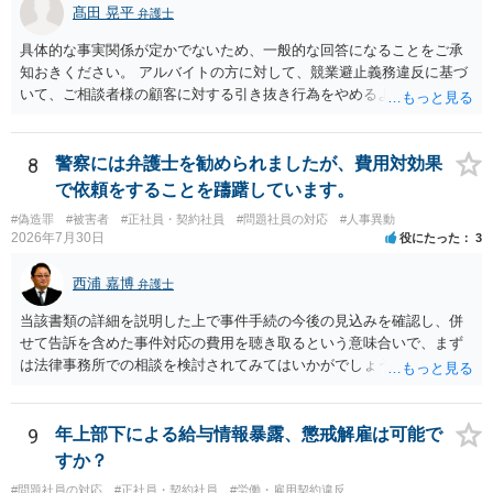
髙田 晃平
弁護士
具体的な事実関係が定かでないため、一般的な回答になることをご承
知おきください。 アルバイトの方に対して、競業避止義務違反に基づ
いて、ご相談者様の顧客に対する引き抜き行為をやめるように求める
ことや損害賠償請求を行うことが考えられます。 同じ駅のエリアにお
いてネイルサロンを開業していることや、同意なく顧客の電話番号やL
INEアカウント、メールアドレス等を持ち出して勧誘をしていることに
8
警察には弁護士を勧められましたが、費用対効果
ついては、競業避止義務に違反しているものと考えられます。 もっと
で依頼をすることを躊躇しています。
も、正式には退職していないものの、出社もしていないということで
#偽造罪
#被害者
#正社員・契約社員
#問題社員の対応
#人事異動
すと、在職中か退職扱いとなるかで争いになり、競業避止義務条項の
2026年7月30日
役にたった
3
有効性が問題になるところであり、損害賠償請求を行うにしても損害
の主張・立証が容易ではないため、労働法を扱う弁護士にご相談され
西浦 嘉博
弁護士
るのがよいと思われます。
当該書類の詳細を説明した上で事件手続の今後の見込みを確認し、併
せて告訴を含めた事件対応の費用を聴き取るという意味合いで、まず
は法律事務所での相談を検討されてみてはいかがでしょうか。 上記、
ご参考ください。
9
年上部下による給与情報暴露、懲戒解雇は可能で
すか？
#問題社員の対応
#正社員・契約社員
#労働・雇用契約違反