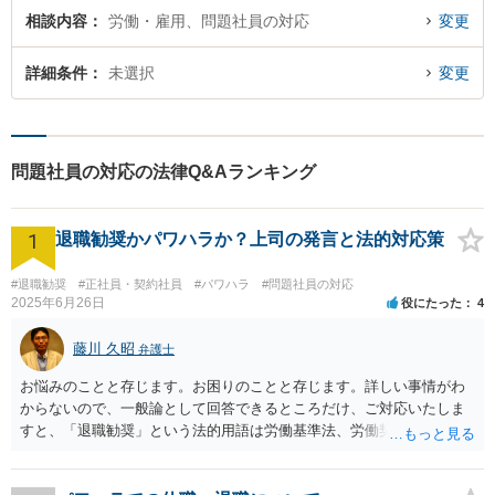
相談内容
労働・雇用、問題社員の対応
変更
詳細条件
未選択
変更
問題社員の対応の法律Q&Aランキング
1
退職勧奨かパワハラか？上司の発言と法的対応策
#退職勧奨
#正社員・契約社員
#パワハラ
#問題社員の対応
2025年6月26日
役にたった
4
藤川 久昭
弁護士
お悩みのことと存じます。お困りのことと存じます。詳しい事情がわ
からないので、一般論として回答できるところだけ、ご対応いたしま
すと、「退職勧奨」という法的用語は労働基準法、労働契約法上は存
在しないのです。法的に違法な退職勧奨・強要といえるためには、退
職を求めただけではなく、本人が退職を明確に拒否しているにもかか