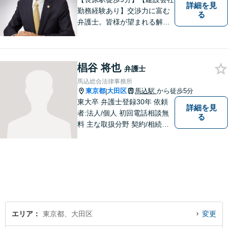
詳細を見
勤務経験あり】交渉力に富む
る
弁護士。皆様が望まれる解決
へと尽力します。相続／遺言
書作成に注力！家族に苦労を
かけたくない方、老後が心配
椙谷 将也
な方はお気軽にお声掛けくだ
弁護士
さい。【電話・メール相談
馬込総合法律事務所
可】
東京都
大田区
馬込駅
から徒歩5分
|
東大卒 弁護士登録30年 依頼
詳細を見
者:法人/個人 初回電話相談無
る
料 主な取扱分野 契約/相続・
遺言/離婚・男女問題/労働問
題/交通事故/不動産/刑事事件
エリア
東京都、大田区
変更