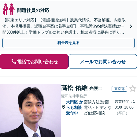
問題社員の対応
【関東エリア対応】【電話相談無料】残業代請求、不当解雇、内定取
消、本採用拒否、退職金事案は着手金0円！事務所含め解決実績は年
間300件以上！労働トラブルに強い弁護士。相談者様に親身に寄り添
い、ご納得のいただける解決を【休日・夜間相談OK】
料金表を見る
電話でお問い合わせ
メールでお問い合わせ
髙松 佑維
弁護士
東京都
惺和法律事務所
営業時間：1
大田区
か
面談方法(対面・
らも相談
電話・ビデオな
0:00~18:00
受付中
ど)は応相談
（平日）