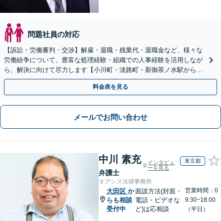
問題社員の対応
【訴訟・労働審判・交渉】解雇・退職・残業代・退職金など、様々な
労働紛争について、豊富な処理経験・組織での人事経験を活用しなが
ら、解決に向けて尽力します【小川町・淡路町・新御茶ノ水駅から約
1分、御茶ノ水駅も利用可】
料金表を見る
メールでお問い合わせ
中川 素充
東京都
インタビュ
ーを見る
弁護士
オアシス法律事務所
営業時間：0
大田区
か
面談方法(対面・
らも相談
電話・ビデオな
9:30~18:00
受付中
ど)は応相談
（平日）