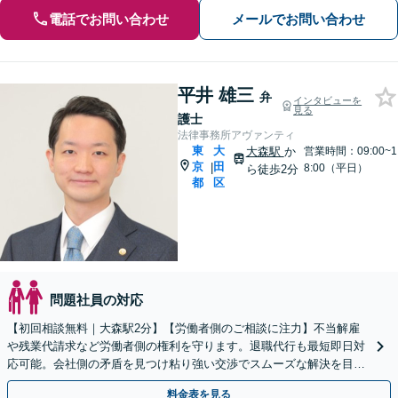
電話でお問い合わせ
メールでお問い合わせ
平井 雄三
弁
インタビューを
見る
護士
法律事務所アヴァンティ
東
大
大森駅
か
営業時間：09:00~1
京
田
|
8:00（平日）
ら徒歩2分
都
区
問題社員の対応
【初回相談無料｜大森駅2分】【労働者側のご相談に注力】不当解雇
や残業代請求など労働者側の権利を守ります。退職代行も最短即日対
応可能。会社側の矛盾を見つけ粘り強い交渉でスムーズな解決を目指
します。泣き寝入りする前にご相談ください【夜間休日可】
料金表を見る