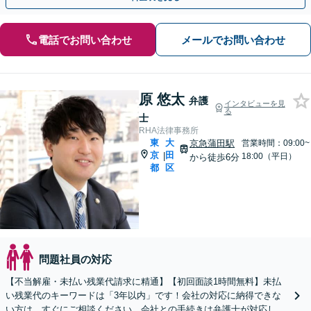
電話でお問い合わせ
メールでお問い合わせ
原 悠太
弁護
インタビューを見
る
士
RHA法律事務所
東
大
京急蒲田駅
営業時間：09:00~
京
田
|
18:00（平日）
から徒歩6分
都
区
問題社員の対応
【不当解雇・未払い残業代請求に精通】【初回面談1時間無料】未払
い残業代のキーワードは「3年以内」です！会社の対応に納得できな
い方は、すぐにご相談ください。会社との手続きは弁護士が対応しま