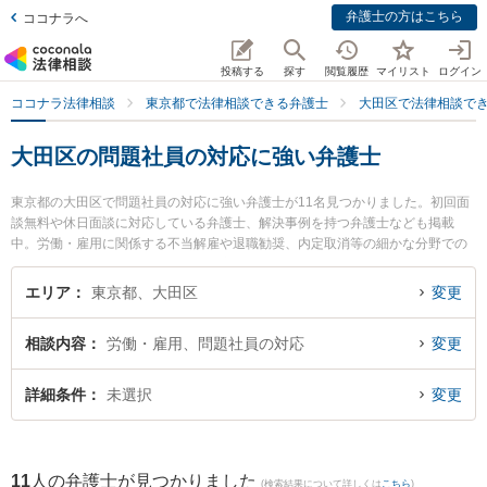
弁護士の方はこちら
ココナラへ
投稿する
探す
閲覧履歴
マイリスト
ログイン
ココナラ法律相談
東京都で法律相談できる弁護士
大田区で法律相談で
大田区の問題社員の対応に強い弁護士
東京都の大田区で問題社員の対応に強い弁護士が11名見つかりました。初回面
談無料や休日面談に対応している弁護士、解決事例を持つ弁護士なども掲載
中。労働・雇用に関係する不当解雇や退職勧奨、内定取消等の細かな分野での
絞り込み検索もでき便利です。特に京浜蒲田法律事務所の豊田 進士弁護士や法
律事務所アヴァンティの平井 雄三弁護士、RHA法律事務所の原 悠太弁護士のプ
エリア
東京都、大田区
変更
ロフィール情報や弁護士費用、強みなどが注目されています。『大田区で土日
や夜間に発生した問題社員の対応のトラブルを今すぐに弁護士に相談したい』
相談内容
労働・雇用、問題社員の対応
変更
『問題社員の対応のトラブル解決の実績豊富な近くの弁護士を検索したい』
『初回相談無料で問題社員の対応を法律相談できる大田区内の弁護士に相談予
約したい』などでお困りの相談者さんにおすすめです。
詳細条件
未選択
変更
11
人の弁護士が見つかりました
(検索結果について詳しくは
こちら
)