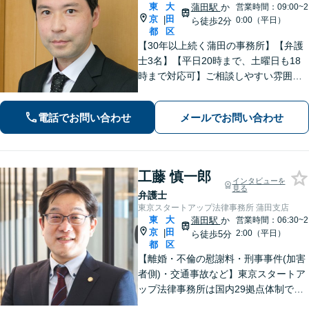
東
大
蒲田駅
か
営業時間：09:00~2
京
田
|
0:00（平日）
ら徒歩2分
都
区
【30年以上続く蒲田の事務所】【弁護
士3名】【平日20時まで、土曜日も18
時まで対応可】ご相談しやすい雰囲気
作りと丁寧なヒアリングを心がけてお
ります。お気軽にご相談ください【法
電話でお問い合わせ
メールでお問い合わせ
テラス利用可】
工藤 慎一郎
インタビューを
見る
弁護士
東京スタートアップ法律事務所 蒲田支店
東
大
蒲田駅
か
営業時間：06:30~2
京
田
|
2:00（平日）
ら徒歩5分
都
区
【離婚・不倫の慰謝料・刑事事件(加害
者側)・交通事故など】東京スタートア
ップ法律事務所は国内29拠点体制で全
国対応！【ご自宅からの電話相談にも