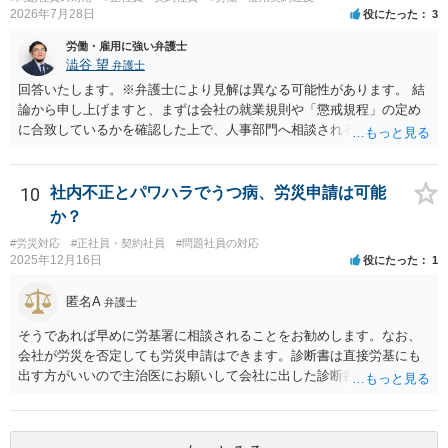
2026年7月28日
役にたった
3
労働・雇用に強い弁護士
澁谷 望
弁護士
回答いたします。※弁護士により見解は異なる可能性があります。 結
論から申し上げますと、まずは会社の就業規則や「懲戒規程」の定め
に合致しているかを確認した上で、人事部門へ相談されることが最優
先となります。 その上で、いきなりの懲戒解雇は法的ハードルが高い
ものの、重い懲戒処分の対象には十分なり得ます。 名誉や評価の回復
については、会社側に「部下の不正行為による情報漏洩」と正式に認
10
社内不正とパワハラでうつ病、労災申請は可能
定させ、誤認した他部署への適切なフォローや周知を求めるのが有効
か？
です。 あるいは、懲戒があったことを社内で周知される手続があるの
#労災対応
#正社員・契約社員
#問題社員の対応
ならば、それにより軽微ながら回復はできるかもしれません。 さらに
2025年12月16日
役にたった
1
個人としても、相手に対してプライバシー侵害等に基づく損害賠償
（慰謝料）を請求する選択肢がありえます（ただし、金額は多額にな
匿名A
弁護士
らない可能性があります。）。
そうであれば早めに労基署に相談されることをお勧めします。なお、
会社が労災を否定しても労災申請はできます。診断書は直接労基にも
出す方がいいので主治医にお願いして会社に出した診断書の写しをも
らっておきましょう。