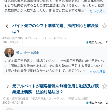
従業員の健康意識改善等の目的で、有所見者数を集計し匿名化処理の
もとで社内公表すること自体に違法性はありません。 もっとも、従業
員数自体が少人数であったり、部署ごとに公表する場合で特定の部署
が少人数である場合等には、個人が事実上特定されてしまう可能性が
あり、その場合は違法性を帯びることになります。 少人数部署がある
場合はより大きなグループ（企業全体）単位での公表にする、結果数
6
バイト先でのシフト削減問題、法的対応と解決策
をぼかして「約●％」とする等の工夫が、より特定回避に資するかもし
は？
れません。
#問題社員の対応
#アルバイト・パート
#パワハラ
2025年9月28日
役にたった
2
横山 令一
弁護士
まずは雇用契約書をご確認ください。 その雇用契約書に就労日数につ
いて明確な取り決めがあれば、その取り決めに不足する日数について
は雇い主の責任で働けなかったものとして、所定どおりの賃金（民法5
36条2項）、又は、平均賃金の6割に相当する休業手当（労働基準法26
条）を請求できる可能性があります。ただ、自分からシフトの希望日
数を減らした分については難しいでしょう。 特に後者については、違
7
元アルバイトが顧客情報を無断使用し勧誘及び競
反した場合は労働基準監督署に申告して雇い主に指導をしてもらう手
業避止義務、法的対処法は？
続が用意されています（労働基準法104条）。 前者については労働基
#労働・雇用契約違反
#個人事業主・フリーランス
#問題社員の対応
準監督署の管轄外ですので、弁護士に請求を依頼したり、裁判所に民
2025年6月24日
役にたった
2
事訴訟や労働審判を申し立てたりする方法を取ることになるでしょ
う。