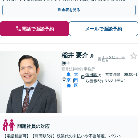
す【京急蒲田駅徒歩6分】
料金表を見る
電話で面談予約
メールで面談予約
稲井 要介
弁
インタビューを
見る
護士
稲井法律特許事務所
東
大
蒲田駅
か
営業時間：09:00~1
京
田
|
8:00（平日）
ら徒歩5分
都
区
問題社員の対応
【電話相談可】【蒲田駅5分】残業代の未払いや不当解雇、パワハ