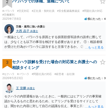
わらず、その後でも執拗に退職を強く求めることです。 職場のパワー
2
パワハラでの休職、退職について
ハラスメントとは、同じ職場で働く者に対し、職務上の地位や人間関
係などの職場内の優位性を背景に、業務の適正な範囲を超えて、精神
#パワハラ
#労災対応
#正社員・契約社員
#安全配慮義務違反
#問題社員の対応
的・身体的苦痛を与える又は職場環境を悪化させる行為をいいます。
#労働審判
2025年7月8日
役にたった
4
パワハラの事案は、証拠などをもとにしながら、直接具体的なお話を
お伺いして、法的に正確に分析する必要があります。本件の言動が、
労働・雇用に強い弁護士
これらに該当するかどうか、証拠に基づいて、子細な分析と慎重な対
大西 晶子
弁護士
応が必要です。客観的証拠が不可欠です。 法的に正確に分析されたい
一般論として、パワハラを原因とする損害賠償等請求の請求に際して
場合には、労務管理と労働法に精通し、上記に関連した法理等にも通
は、少なくとも以下の事項を検討する必要があります。 ①：相談者様
じた弁護士等に相談し、証拠をもとにしながら具体的な話をなさった
が受けた行為がパワハラに該当すると主張できるか。 ②：会社が、当
上で、今後の対応を検討するべきです。良い解決になりますよう祈念
該パワハラ行為を認識していたにもかかわらず、適切な対策を怠った
しております。
と主張できるか。 ③：当該パワハラ行為のせいで相談者様が適応障害
を患ったと主張できるか。 ④：①②③の主張を裏付ける証拠がどの程
3
セクハラ誤解を受けた場合の対応策と弁護士への
度充実しているか。 ⑤：未払残業代等、会社に対して他に請求できそ
相談タイミング
うなものはあるか。 ①～③により、パワハラ行為をした本人/会社の両
#セクハラ
#パワハラ
#問題社員の対応
#経営者・会社側
方に対して損害賠償等を請求できるか否かが変わってきます。 ④によ
2026年5月23日
役にたった
3
り、交渉のみで妥協べきか、訴訟も見据えて徹底的に責任追求できそ
うかを検討することになります。 また、会社に対して他に請求できそ
王 宣麟
弁護士
うなものがあれば（⑤）、パワハラの証拠が多少不足していたとして
も、併せて請求することによって、解決金の増額事由として扱うこと
セクハラの内部通報があったときに、一般的にはヒアリングの事実確
を検討する余地があります。 具体的なご事情が分からないため、抽象
認から入るものと思われるため、ヒアリングを受けるサイドとして
的な説明にとどまり申し訳ありません。 ただ、パワハラを原因とする
は、聞かれた内容に対して自己の認識を伝え、事実と異なることに関