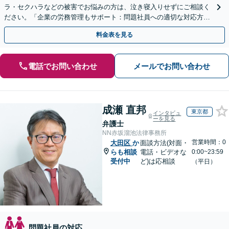
ラ・セクハラなどの被害でお悩みの方は、泣き寝入りせずにご相談く
ださい。「企業の労務管理もサポート：問題社員への適切な対応方法
や、従業員から残業代未払いなど」【休日・夜間相談可】
料金表を見る
電話でお問い合わせ
メールでお問い合わせ
成瀬 直邦
東京都
インタビュ
ーを見る
弁護士
NN赤坂溜池法律事務所
営業時間：0
大田区
か
面談方法(対面・
らも相談
電話・ビデオな
0:00~23:59
受付中
ど)は応相談
（平日）
問題社員の対応