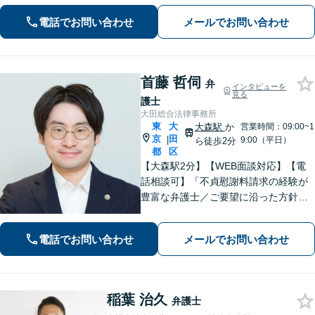
対応(法律相談は完全予約制)】各分野で
電話でお問い合わせ
メールでお問い合わせ
専門性の高い弁護士が寄り添い解決を
サポートします。
首藤 哲伺
弁
インタビューを
見る
護士
大田総合法律事務所
東
大
大森駅
か
営業時間：09:00~1
京
田
|
9:00（平日）
ら徒歩2分
都
区
【大森駅2分】【WEB面談対応】【電
話相談可】「不貞慰謝料請求の経験が
豊富な弁護士／ご要望に沿った方針を
一緒に検討します「幅広い相続案件に
対応：遺産分割協議・調停から遺留分
電話でお問い合わせ
メールでお問い合わせ
侵害請求や相続放棄の手続きまで丁寧
にサポートいたします」【完全個室対
応】
稲葉 治久
弁護士