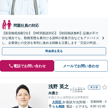
問題社員の対応
【新宿御苑前駅2分】【WEB面談対応】【初回相談無料】証拠が不十
分な場合でも、勤務実態を裏付ける資料の収集方法などをアドバイス
し、企業側との交渉を有利に進める戦略を立案します「労災の申請か
ら損害賠償請求までサポート／過労死・過労自殺など」
料金表を見る
電話でお問い合わせ
メールでお問い合わせ
浅野 英之
東京都
インタビュ
ーを見る
弁護士
弁護士法人浅野総合法律事務所
営業時間：0
大田区
か
面談方法(対面・
らも相談
電話・ビデオな
8:00~21:00