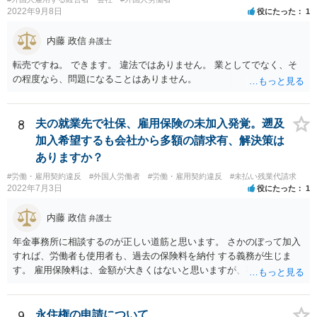
2022年9月8日
役にたった
1
内藤 政信
弁護士
転売ですね。 できます。 違法ではありません。 業としてでなく、そ
の程度なら、問題になることはありません。
8
夫の就業先で社保、雇用保険の未加入発覚。遡及
加入希望するも会社から多額の請求有、解決策は
ありますか？
#労働・雇用契約違反
#外国人労働者
#労働・雇用契約違反
#未払い残業代請求
2022年7月3日
役にたった
1
内藤 政信
弁護士
年金事務所に相談するのが正しい道筋と思います。 さかのぼって加入
すれば、労働者も使用者も、過去の保険料を納付 する義務が生じま
す。 雇用保険料は、金額が大きくはないと思いますが、社会保険はか
な りの金額になるでしょう。 加入適用事業者なら罰則もあります。
難しい問題の一つなので、年金事務所および必要に応じて社労士にも
相談されるといいでしょう。
9
永住権の申請について