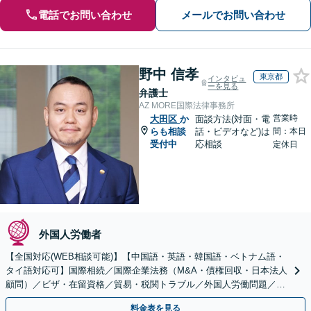
電話でお問い合わせ
メールでお問い合わせ
野中 信孝
東京都
インタビュ
ーを見る
弁護士
AZ MORE国際法律事務所
営業時
大田区
か
面談方法(対面・電
らも相談
話・ビデオなど)は
間：本日
受付中
応相談
定休日
外国人労働者
【全国対応(WEB相談可能)】【中国語・英語・韓国語・ベトナム語・
タイ語対応可】国際相続／国際企業法務（M&A・債権回収・日本法人
顧問）／ビザ・在留資格／貿易・税関トラブル／外国人労働問題／外
国人刑事事件など、幅広いご相談に対応可能
料金表を見る