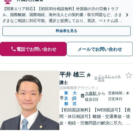
【関東エリア対応】【初回30分相談無料】外国籍の方の労働トラブ
ル、国際離婚、国際相続、海外法人との契約書・取引問題など、さま
ざまなご相談に対応可能。通訳と提携しており、英語、ベトナム語、
中国語、タイ語等対応可能です（通訳料別途）。
料金表を見る
電話でお問い合わせ
メールでお問い合わせ
平井 雄三
弁
インタビューを
見る
護士
法律事務所アヴァンティ
東
大
大森駅
から
営業時間：本
京
田
|
日定休日
徒歩2分
都
区
【初回面談無料】【WEB面談可】【夜
間・休日相談可】離婚・交通事故・借
金・相続・労働問題の解決に尽力。
「理想の未来」から逆算したスピード