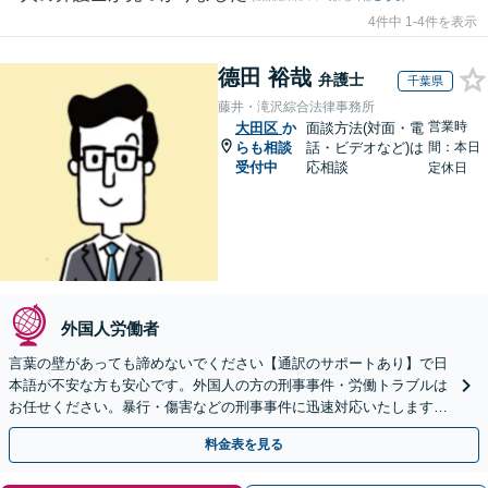
4件中 1-4件を表示
德田 裕哉
弁護士
千葉県
藤井・滝沢綜合法律事務所
営業時
大田区
か
面談方法(対面・電
らも相談
話・ビデオなど)は
間：本日
受付中
応相談
定休日
外国人労働者
言葉の壁があっても諦めないでください【通訳のサポートあり】で日
本語が不安な方も安心です。外国人の方の刑事事件・労働トラブルは
お任せください。暴行・傷害などの刑事事件に迅速対応いたします。
【事前予約で休日・夜間面談可】
料金表を見る