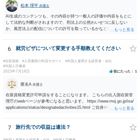
松本 理平
弁護士
AI生成のコンテンツも、その内容が持つ一般人の評価や内容をもとに
して法的な判断がされますので、刑法上の公然わいせつに反しない
か、風営法上の配信についての許可を取っているかなどの検討が必要
です。また、外国籍である場合には、風営法上の許可を得られるかど
うかの問題も生じます。
6
就労ビザについて変更する手順教えてください
#在留資格
#入管書類の申請サポート
#外国人雇用する経営者・会社
#外国人労働者
2023年7月16日
役にたった
1
匿名A
弁護士
在留資格変更許可申請をすることになります。 こちらの出入国在留管
理庁のwebページが参考になると思います。 https://www.moj.go.jp/isa/
applications/status/designatedactivities15.html ご自身や内定先企業で
の申請ができない又は難しいのであれば、申請取次者の承認を受けて
いる弁護士や行政書士に相談されるのが良いです。
7
旅行先での収益は違法？
#外国人雇用する経営者・会社
#外国人労働者