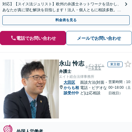
対応】【スイス法ジュリスト】欧州の弁護士ネットワークを活かし、
あなたが真に望む解決を目指します！法人・個人ともに相談多数。細
やかな連絡と粘り強い交渉を徹底【休日・夜間相談可】
料金表を見る
電話でお問い合わせ
メールでお問い合わせ
永山 怜志
東京都
インタビュ
ーを見る
弁護士
エイト総合法律事務所
営業時間：10:
大田区
面談方法(対面・
からも相
電話・ビデオな
00~18:00（土
談受付中
ど)は応相談
日祝日）
外国人労働者