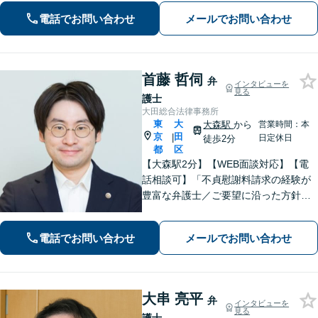
対応で、正当な権利と納得のいく結果
電話でお問い合わせ
メールでお問い合わせ
を最後まで追求します。
首藤 哲伺
弁
インタビューを
見る
護士
大田総合法律事務所
東
大
大森駅
から
営業時間：本
京
田
|
日定休日
徒歩2分
都
区
【大森駅2分】【WEB面談対応】【電
話相談可】「不貞慰謝料請求の経験が
豊富な弁護士／ご要望に沿った方針を
一緒に検討します「幅広い相続案件に
対応：遺産分割協議・調停から遺留分
電話でお問い合わせ
メールでお問い合わせ
侵害請求や相続放棄の手続きまで丁寧
にサポートいたします」【完全個室対
応】
大串 亮平
弁
インタビューを
見る