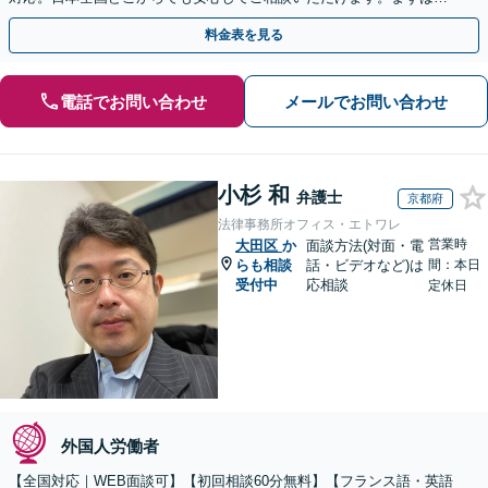
歩を踏み出してみませんか。【初回相談無料】
料金表を見る
電話でお問い合わせ
メールでお問い合わせ
小杉 和
弁護士
京都府
法律事務所オフィス・エトワレ
営業時
大田区
か
面談方法(対面・電
らも相談
話・ビデオなど)は
間：本日
受付中
応相談
定休日
外国人労働者
【全国対応｜WEB面談可】【初回相談60分無料】【フランス語・英語