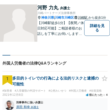
皆様を守れるよう尽力してい
河野 力丸
弁護士
ます。人権を守りながら社会
川崎パートナーズ法律事務所
の役に立つことがやりがいで
神奈川県
川崎市川崎区
川崎駅
から徒歩1分
|
す。【後払いOK】
【川崎駅徒歩1分】【夜間／休
詳細を見
日対応可能】ご相談者様のお
る
話しを丁寧にお伺いします。
離婚問題／相続問題／交通事
故／借金問題／インターネッ
ト問題など、幅広い法律トラ
ブルに対応可能。【明確な料
金体系】法律トラブルでお悩
外国人労働者の法律Q&Aランキング
みの方は、お気軽にご相談く
ださい。
1
多目的トイレでの行為による法的リスクと逮捕の
可能性
#加害者
#入管書類の申請サポート
#公然わいせつ
#外国人労働者
#在留資格
2021年12月8日
役にたった
4
刑事事件に強い弁護士
原田 和幸
弁護士