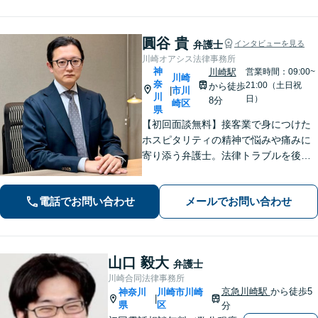
し、最適な解決方法を提案します【休
日面談可】
圓谷 貴
弁護士
インタビューを見る
川崎オアシス法律事務所
神
川崎駅
営業時間：09:00~
川崎
奈
21:00（土日祝
から徒歩
市川
|
川
日）
8分
崎区
県
【初回面談無料】接客業で身につけた
ホスピタリティの精神で悩みや痛みに
寄り添う弁護士。法律トラブルを後ろ
めたく思う必要はありません！【離婚
／借金／相続など】人生の困難を取り
電話でお問い合わせ
メールでお問い合わせ
除くことをお助けします。【初回面談
無料】【秘密厳守】【子連れ相談可】
山口 毅大
弁護士
川崎合同法律事務所
京急川崎駅
から徒歩5
神奈川
川崎市川崎
|
県
区
分