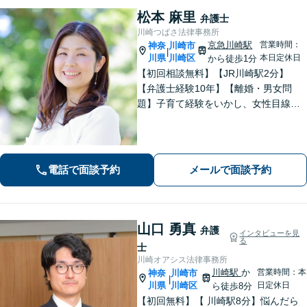
松本 麻里
弁護士
川崎つばさ法律事務所
京急川崎駅
営業時間：
神奈
川崎市
|
川県
川崎区
本日定休日
から徒歩1分
【初回相談無料】【JR川崎駅2分】
【弁護士経験10年】【離婚・男女問
題】子育て経験をいかし、女性目線で
サポートできます【相続・遺言】トラ
ブルの防止に注力しています。遺言書
作成、家族信託、成年後見人などご相
談ください。【土日祝対応可】
電話で面談予約
メールで面談予約
山口 勇真
弁護
インタビューを見
る
士
川崎オアシス法律事務所
川崎駅
か
営業時間：本
神奈
川崎市
|
川県
川崎区
日定休日
ら徒歩8分
【初回無料】【 川崎駅8分】悩んだら