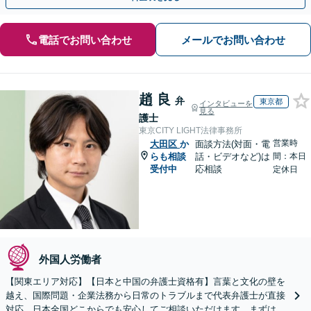
電話でお問い合わせ
メールでお問い合わせ
趙 良
弁
東京都
インタビューを
見る
護士
東京CITY LIGHT法律事務所
営業時
大田区
か
面談方法(対面・電
らも相談
話・ビデオなど)は
間：本日
受付中
応相談
定休日
外国人労働者
【関東エリア対応】【日本と中国の弁護士資格有】言葉と文化の壁を
越え、国際問題・企業法務から日常のトラブルまで代表弁護士が直接
対応。日本全国どこからでも安心してご相談いただけます。まずは一