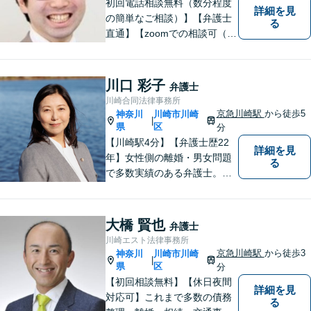
初回電話相談無料（数分程度
詳細を見
の簡単なご相談）】【弁護士
る
直通】【zoomでの相談可（有
料）】【夜間，休日，年末年
始相談可】市民に寄り添った
「街医者」のような弁護士
川口 彩子
弁護士
川崎合同法律事務所
京急川崎駅
から徒歩5
神奈川
川崎市川崎
|
県
区
分
【川崎駅4分】【弁護士歴22
詳細を見
年】女性側の離婚・男女問題
る
で多数実績のある弁護士。画
一的な対応ではなく、お一人
お一人の人生を背負っている
自覚を持ち、ご一緒に解決へ
大橋 賢也
弁護士
の 道を考えてまいります。ま
川崎エスト法律事務所
ずはお気軽にご相談くださ
京急川崎駅
から徒歩3
神奈川
川崎市川崎
|
い！【子連れ相談OK】
県
区
分
【初回相談無料】【休日夜間
詳細を見
対応可】これまで多数の債務
る