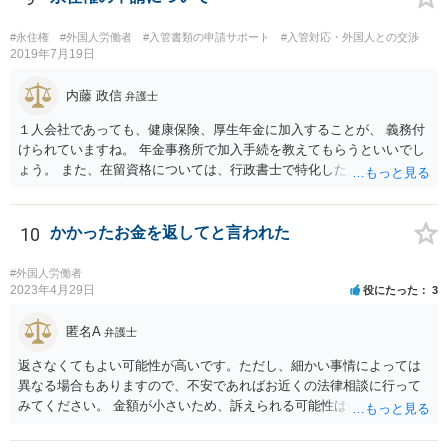
#永住権
#外国人労働者
#入管書類の申請サポート
#入管対応・外国人との交渉
2019年7月19日
内藤 政信
弁護士
１人会社であっても、健康保険、厚生年金に加入することが、 義務付
けられていますね。 年金事務所で加入手続を教えてもらうといいでし
ょう。 また、在留資格については、行政書士で特化した人が何人も い
るので、まずは、そこから情報を得る方が先ですね。 弁護士で得意な
人は少ないですね。
10
かかったお金を返してと言われた
#外国人労働者
2023年4月29日
役にたった
3
匿名A
弁護士
返さなくてもよい可能性が高いです。ただし、細かい事情によっては
異なる場合もありますので、不安であればお近くの法律相談に行って
みてください。 金額が小さいため、訴えられる可能性は低いと思われ
ます。