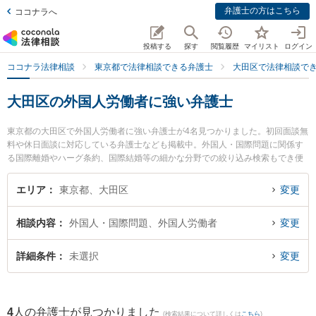
弁護士の方はこちら
ココナラへ
投稿する
探す
閲覧履歴
マイリスト
ログイン
ココナラ法律相談
東京都で法律相談できる弁護士
大田区で法律相談で
大田区の外国人労働者に強い弁護士
東京都の大田区で外国人労働者に強い弁護士が4名見つかりました。初回面談無
料や休日面談に対応している弁護士なども掲載中。外国人・国際問題に関係す
る国際離婚やハーグ条約、国際結婚等の細かな分野での絞り込み検索もでき便
利です。特に法律事務所アヴァンティの平井 雄三弁護士や大田総合法律事務所
の首藤 哲伺弁護士、すみれ法律事務所の大串 亮平弁護士のプロフィール情報や
エリア
東京都、大田区
変更
弁護士費用、強みなどが注目されています。『大田区で土日や夜間に発生した
外国人労働者のトラブルを今すぐに弁護士に相談したい』『外国人労働者のト
相談内容
外国人・国際問題、外国人労働者
変更
ラブル解決の実績豊富な近くの弁護士を検索したい』『初回相談無料で外国人
労働者を法律相談できる大田区内の弁護士に相談予約したい』などでお困りの
相談者さんにおすすめです。
詳細条件
未選択
変更
4
人の弁護士が見つかりました
(検索結果について詳しくは
こちら
)