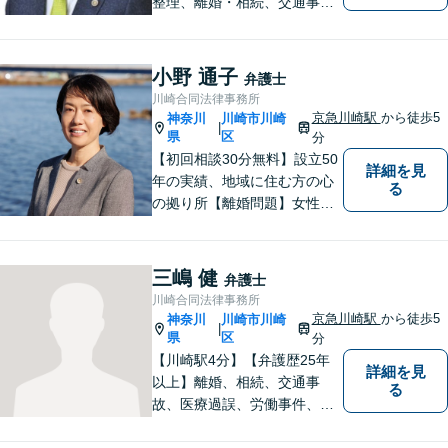
整理、離婚・相続、交通事
故、消費者被害、刑事事件等
を扱ってきました。また、破
産管財人や成年後見人等、裁
小野 通子
弁護士
判所から依頼を受ける事件も
川崎合同法律事務所
多数経験しています。1人で悩
京急川崎駅
から徒歩5
神奈川
川崎市川崎
|
まずに、是非ご相談くださ
県
区
分
い。
【初回相談30分無料】設立50
詳細を見
年の実績、地域に住む方の心
る
の拠り所【離婚問題】女性弁
護士6名在籍 相談件数300件
以上の経験値に基づくアドバ
イスを【労働問題】労働者側
三嶋 健
弁護士
に特化 精神的なケアも視野
川崎合同法律事務所
に入れて、真摯に対応します
京急川崎駅
から徒歩5
神奈川
川崎市川崎
|
【京急川崎駅4分】【休日面談
県
区
分
OK】
【川崎駅4分】【弁護歴25年
詳細を見
以上】離婚、相続、交通事
る
故、医療過誤、労働事件、会
社事件など、幅広い分野で実
績あり！日々勉強を怠らず、