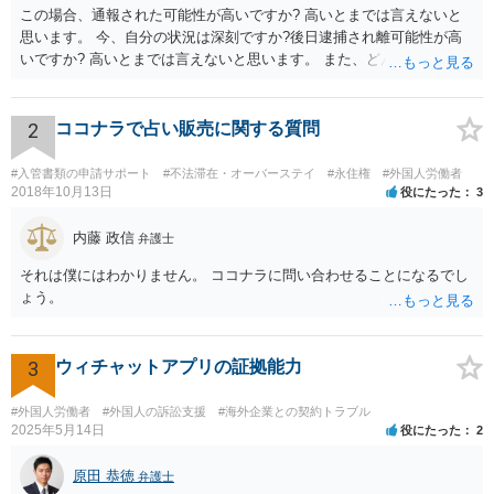
この場合、通報された可能性が高いですか? 高いとまでは言えないと
思います。 今、自分の状況は深刻ですか?後日逮捕され離可能性が高
いですか? 高いとまでは言えないと思います。 また、どんな犯罪をし
てしまいしまったでしょうか? 考えられるとすれば、建造物侵入罪あ
たりでしょうか。
2
ココナラで占い販売に関する質問
#入管書類の申請サポート
#不法滞在・オーバーステイ
#永住権
#外国人労働者
2018年10月13日
役にたった
3
内藤 政信
弁護士
それは僕にはわかりません。 ココナラに問い合わせることになるでし
ょう。
3
ウィチャットアプリの証拠能力
#外国人労働者
#外国人の訴訟支援
#海外企業との契約トラブル
2025年5月14日
役にたった
2
原田 恭徳
弁護士