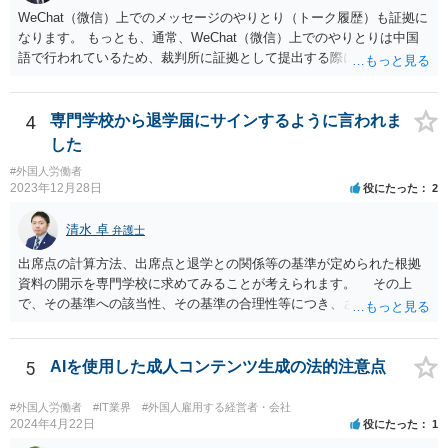
WeChat（微信）上でのメッセージのやりとり（トーク履歴）も証拠に
なります。 もっとも、通常、WeChat（微信）上でのやりとりは中国
語で行われているため、裁判所に証拠として提出する際には日本語の
翻訳文も一緒に提出する必要があります。
4
専門学校から退学届にサインするように言われま
した
#外国人労働者
2023年12月28日
役にたった
2
清水 卓
弁護士
出席点の計算方法、出席点と退学との関係等の基準が定められた根拠
資料の開示を専門学校に求めてみることが考えられます。 その上
で、その基準への該当性、その基準の合理性等につき、さらなる精査
をしてみる方法もあります。 さらに、もし専門学校側があなたを強
引に退学処分にした場合には、裁判等で退学処分の有効性を争うこと
が考えられます。
5
AIを使用した成人コンテンツ生成の法的注意点
#外国人労働者
#IT業界
#外国人雇用する経営者・会社
2024年4月22日
役にたった
1