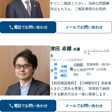
すぐにご相談ください。法的な問題解
決はもちろん、ご相談者様のお気持ち
まで徹底サポートします。不安を和ら
げる「レスポンスの速さ」と「二人三
脚」の姿勢で解決まで伴走いたします
電話でお問い合わせ
メールでお問い合わせ
ので安心してお任せください。【WEB
面談】
津田 卓椰
弁護
インタビューを見
る
士
川崎オアシス法律事務所
神
川崎駅
営業時間：09:30~
川崎
奈
20:00（土日祝
から徒歩
市川
|
川
日）
8分
崎区
県
【初回相談無料】【川崎駅8分】依頼者
さまのご意向を尊重し、現実的で納得
できる解決方法を一緒に模索します
【離婚問題】調停・訴訟対応に豊富な
実績あり。人生の再出発を全力で応援
電話でお問い合わせ
メールでお問い合わせ
いたします【借金問題】状況を整理