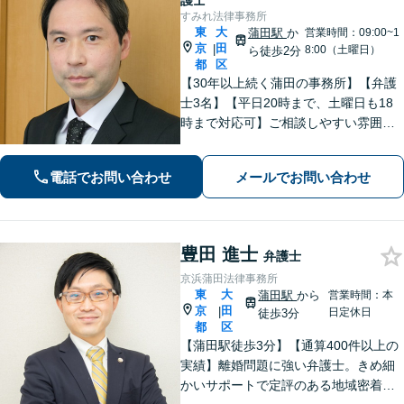
護士
すみれ法律事務所
東
大
蒲田駅
か
営業時間：09:00~1
京
田
|
8:00（土曜日）
ら徒歩2分
都
区
【30年以上続く蒲田の事務所】【弁護
士3名】【平日20時まで、土曜日も18
時まで対応可】ご相談しやすい雰囲気
作りと丁寧なヒアリングを心がけてお
ります。お気軽にご相談ください【法
電話でお問い合わせ
メールでお問い合わせ
テラス利用可】
豊田 進士
弁護士
京浜蒲田法律事務所
東
大
蒲田駅
から
営業時間：本
京
田
|
日定休日
徒歩3分
都
区
【蒲田駅徒歩3分】【通算400件以上の
実績】離婚問題に強い弁護士。きめ細
かいサポートで定評のある地域密着型