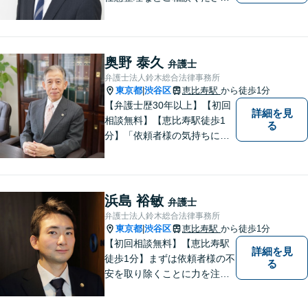
【離婚問題】不貞慰謝料・財
産分与・親権など幅広く対応
できます【初回相談60分無
料】ご相談者さまに寄り添っ
奥野 泰久
弁護士
た解決方法をご提案します！
弁護士法人鈴木総合法律事務所
東京都
渋谷区
恵比寿駅
から徒歩1分
|
【弁護士歴30年以上】【初回
詳細を見
相談無料】【恵比寿駅徒歩1
る
分】「依頼者様の気持ちにな
って、丁寧に」。常に新しい
情報や技術を取り入れつつ、
長年の経験を活かします。企
業法務・借金・刑事事件・労
浜島 裕敏
弁護士
働トラブル・離婚問題などお
弁護士法人鈴木総合法律事務所
悩みのことはぜひご相談下さ
東京都
渋谷区
恵比寿駅
から徒歩1分
|
い。
【初回相談無料】【恵比寿駅
詳細を見
徒歩1分】まずは依頼者様の不
る
安を取り除くことに力を注い
でいます。スピード重視で、
法律面にとどまらない真の解