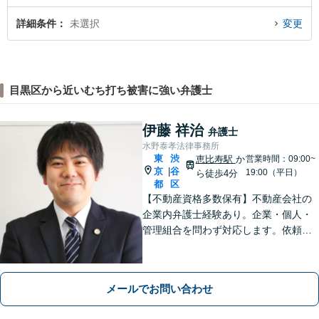
詳細条件
未選択
変更
目黒区から近いむち打ち被害に強い弁護士
伊藤 祥治
弁護士
水野泰孝法律事務所
東
渋
恵比寿駅
か
営業時間：09:00~
京
谷
|
19:00（平日）
ら徒歩4分
都
区
【不動産資格多数保有】不動産会社の
企業内弁護士経験あり。企業・個人・
管理組合を問わず対応します。依頼者
さまにとっての最善を目指します。
【オンライン面談OK】【代官山駅4
分・恵比寿駅6分】
メールでお問い合わせ