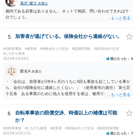
鬼沢 健士
弁護士
都内である必要はありません。 ネットで相談、問い合わせできれば十
分でしょう。
5
加害者が逃げている。保険会社から連絡がない。
#自動車事故
#被害者
#保険会社との交渉
#慰謝料増額
#過失割合の交渉
#むち打ち被害
2024年1月29日
役にたった
5
匿名A
弁護士
・「会社は、加害者が1年4ヶ月のうちに4回も事故を起こしている事か
ら、会社の保険会社に連絡したくない。」 （使用者等の責任） 第七百
十五条 ある事業のために他人を使用する者は、被用者がその事業の
執行について第三者に加えた損害を賠償する責任を負う。ただし、使
用者が被用者の選任及びその事業の監督について相当の注意をしたと
き、又は相当の注意をしても損害が生ずべきであったときは、この限
6
自転車事故の賠償交渉、時価以上の補償は可能
りでない。 会社側の言い分に付き合わず、会社側への請求をお考えな
か？
さったほうがよろしいかもしれません。加害ドライバーの任意保険が
#自動車事故
#むち打ち被害
#被害者
#保険会社との交渉
#損害賠償増額
本件に使えるか、使おうとするかが定かではありませんので。「1年4
2022年10月17日
役にたった
7