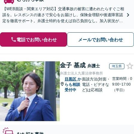
【WEB面談・関東エリア対応】交通事故の被害に遭われたらすぐご相
談を。レスポンスの速さで安心をお届けし、保険金増額や後遺障害認
定を徹底サポート。弁護士特約を使えば自己負担なし。加入状況が分
からない方も無料で確認いたします【初回無料】
電話でお問い合わせ
メールでお問い合わせ
金子 基成
弁護士
埼玉県
弁護士法人九重法律事務所
営業時間：0
目黒区
か
面談方法(対面・
らも相談
電話・ビデオな
9:00~17:00
受付中
ど)は応相談
（平日）