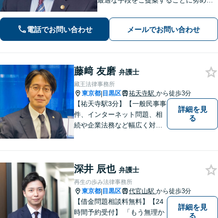
最適な手段をご提案することに努めて
います。弁護士に相談すべきかお悩み
の方も、お気軽にご相談ください【当
電話でお問い合わせ
メールでお問い合わせ
日・夜間・休日対応】【完全個室】
藤﨑 友磨
弁護士
藏王法律事務所
東京都
目黒区
祐天寺駅
から徒歩3分
|
【祐天寺駅3分】【一般民事事
詳細を見
件、インターネット問題、相
る
続や企業法務など幅広く対応
可能！】皆様のお話を隅々ま
でお伺いし、納得のいく解決
へと導いてまいります。お困
深井 辰也
りごとがあれば、なんでもご
弁護士
相談ください。スピーディで
再生の歩み法律事務所
的確な解決方法をご提案いた
東京都
目黒区
代官山駅
から徒歩3分
|
します。
【借金問題相談料無料】【24
詳細を見
時間予約受付】 「もう無理か
る