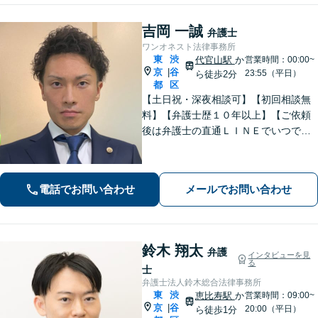
吉岡 一誠
弁護士
ワンオネスト法律事務所
東
渋
代官山駅
か
営業時間：00:00~
京
谷
|
23:55（平日）
ら徒歩2分
都
区
【土日祝・深夜相談可】【初回相談無
料】【弁護士歴１０年以上】【ご依頼
後は弁護士の直通ＬＩＮＥでいつでも
連絡可能】【刑事事件・不動産トラブ
ル・企業法務・男女トラブル・ナイト
ワークトラブルに注力】
電話でお問い合わせ
メールでお問い合わせ
鈴木 翔太
弁護
インタビューを見
る
士
弁護士法人鈴木総合法律事務所
東
渋
恵比寿駅
か
営業時間：09:00~
京
谷
|
20:00（平日）
ら徒歩1分