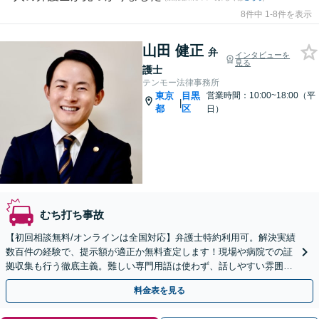
8件中 1-8件を表示
山田 健正
弁
インタビューを
見る
護士
テンモー法律事務所
東京
目黒
営業時間：10:00~18:00（平
|
都
区
日）
むち打ち事故
【初回相談無料/オンラインは全国対応】弁護士特約利用可。解決実績
数百件の経験で、提示額が適正か無料査定します！現場や病院での証
拠収集も行う徹底主義。難しい専門用語は使わず、話しやすい雰囲気
で親身にサポート。全国どこからでも相談OK。
料金表を見る