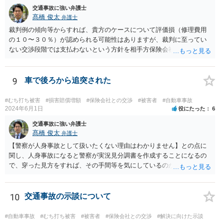
交通事故に強い弁護士
髙橋 俊太
弁護士
裁判例の傾向等からすれば、貴方のケースについて評価損（修理費用
の１０〜３０％）が認められる可能性はありますが、裁判に至ってい
ない交渉段階では支払わないという方針を相手方保険会社が貫く可能
性はあります。
9
車で後ろから追突された
#むち打ち被害
#損害賠償増額
#保険会社との交渉
#被害者
#自動車事故
2024年6月1日
役にたった
6
交通事故に強い弁護士
髙橋 俊太
弁護士
【警察が人身事故として扱いたくない理由はわかりません】との点に
関し、人身事故になると警察が実況見分調書を作成することになるの
で、穿った見方をすれば、その手間等を気にしているのかもしれませ
ん。 貴方がお怪我をされているということであれば、人身事故で処理
する方が適切だと思います。人身事故にしたからといって、相手方の
罪責等がそれだけで重くなるわけではありません。
10
交通事故の示談について
#自動車事故
#むち打ち被害
#被害者
#保険会社との交渉
#解決に向けた示談