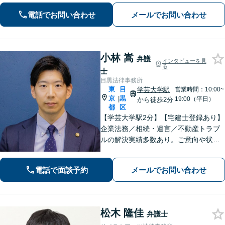
ださい。【不動産・住まい】立ち退き
電話でお問い合わせ
メールでお問い合わせ
依頼には解除事由を見極め、依頼者の
有利な条件での合意へ【休日相談可】
小林 嵩
弁護
インタビューを見
る
士
目黒法律事務所
東
目
学芸大学駅
営業時間：10:00~
京
黒
|
19:00（平日）
から徒歩2分
都
区
【学芸大学駅2分】【宅建士登録あり】
企業法務／相続・遺言／不動産トラブ
ルの解決実績多数あり。ご意向や状況
を丁寧に伺い、お一人お一人に合った
最善の解決策をご提案いたします【電
電話で面談予約
メールでお問い合わせ
話相談可】【完全個室で対応】離婚／
借金問題もご相談ください
松木 隆佳
弁護士