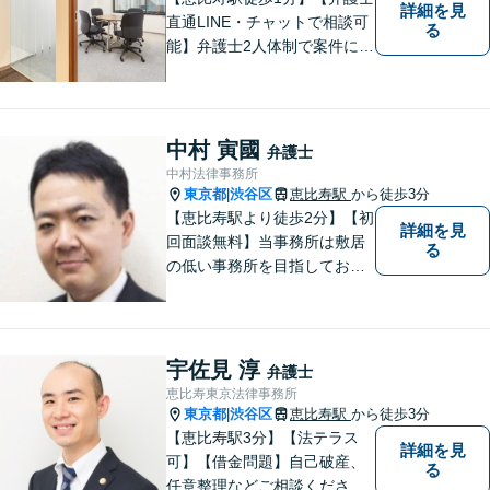
詳細を見
直通LINE・チャットで相談可
る
能】弁護士2人体制で案件に取
り組み、多角的な視点から迅
速に解決に導きます。依頼者
様のお話をしっかりと伺い、
最適な解決策を提案【年中無
中村 寅國
弁護士
休・早朝夜間対応可能（要予
中村法律事務所
約）】
東京都
渋谷区
恵比寿駅
から徒歩3分
|
【恵比寿駅より徒歩2分】【初
詳細を見
回面談無料】当事務所は敷居
る
の低い事務所を目指しており
ます。刑事事件／相続問題／
離婚問題／不動産問題／労働
問題など、幅広く対応可能。
【当日／夜間／休日対応可
宇佐見 淳
弁護士
能】一人で悩まず一緒に問題
恵比寿東京法律事務所
を解決しましょう。お気軽に
東京都
渋谷区
恵比寿駅
から徒歩3分
|
ご相談下さい。
【恵比寿駅3分】【法テラス
詳細を見
可】【借金問題】自己破産、
る
任意整理などご相談ください