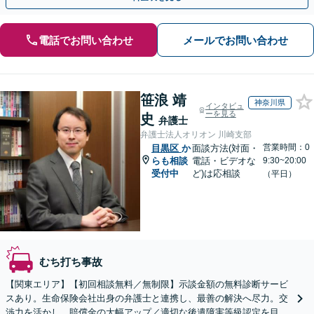
電話でお問い合わせ
メールでお問い合わせ
笹浪 靖
神奈川県
インタビュ
ーを見る
史
弁護士
弁護士法人オリオン 川崎支部
営業時間：0
目黒区
か
面談方法(対面・
らも相談
電話・ビデオな
9:30~20:00
受付中
ど)は応相談
（平日）
むち打ち事故
【関東エリア】【初回相談無料／無制限】示談金額の無料診断サービ
スあり。生命保険会社出身の弁護士と連携し、最善の解決へ尽力。交
渉力を活かし、賠償金の大幅アップ／適切な後遺障害等級認定を目指