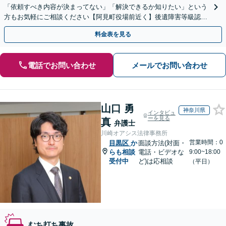
「依頼すべき内容が決まってない」「解決できるか知りたい」という
方もお気軽にご相談ください【阿見町役場前近く】後遺障害等級認
定、慰謝料請求、示談交渉など
料金表を見る
電話でお問い合わせ
メールでお問い合わせ
山口 勇
神奈川県
インタビュ
ーを見る
真
弁護士
川崎オアシス法律事務所
営業時間：0
目黒区
か
面談方法(対面・
らも相談
電話・ビデオな
9:00~18:00
受付中
ど)は応相談
（平日）
むち打ち事故