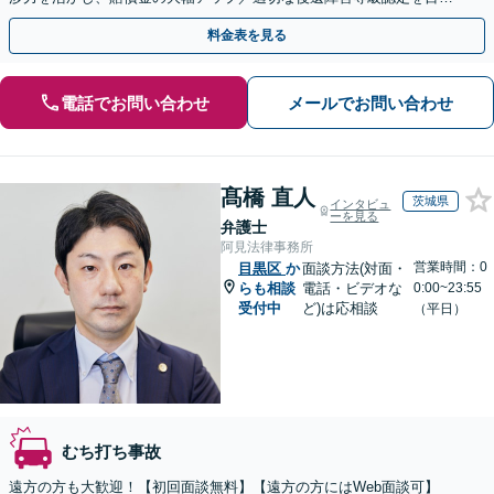
します【弁護士費用特約】【Zoom面談可能】
料金表を見る
電話でお問い合わせ
メールでお問い合わせ
髙橋 直人
茨城県
インタビュ
ーを見る
弁護士
阿見法律事務所
営業時間：0
目黒区
か
面談方法(対面・
らも相談
電話・ビデオな
0:00~23:55
受付中
ど)は応相談
（平日）
むち打ち事故
遠方の方も大歓迎！【初回面談無料】【遠方の方にはWeb面談可】