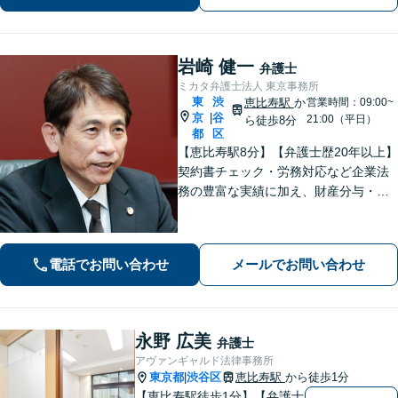
岩崎 健一
弁護士
ミカタ弁護士法人 東京事務所
東
渋
恵比寿駅
か
営業時間：09:00~
京
谷
|
21:00（平日）
ら徒歩8分
都
区
【恵比寿駅8分】【弁護士歴20年以上】
契約書チェック・労務対応など企業法
務の豊富な実績に加え、財産分与・親
権など離婚問題のご相談も100件以上の
実績あり。法人・個人問わず、誠実に
寄り添い最適な解決を目指します。
電話でお問い合わせ
メールでお問い合わせ
【初回相談可能】【WEB面談可能】
永野 広美
弁護士
アヴァンギャルド法律事務所
東京都
渋谷区
恵比寿駅
から徒歩1分
|
【恵比寿駅徒歩1分】【弁護士