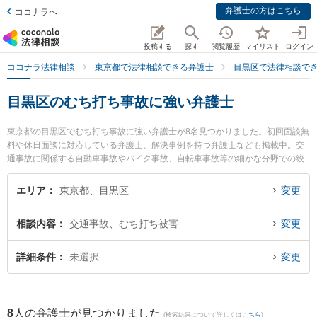
弁護士の方はこちら
ココナラへ
投稿する
探す
閲覧履歴
マイリスト
ログイン
ココナラ法律相談
東京都で法律相談できる弁護士
目黒区で法律相談で
目黒区のむち打ち事故に強い弁護士
東京都の目黒区でむち打ち事故に強い弁護士が8名見つかりました。初回面談無
料や休日面談に対応している弁護士、解決事例を持つ弁護士なども掲載中。交
通事故に関係する自動車事故やバイク事故、自転車事故等の細かな分野での絞
り込み検索もでき便利です。特にテンモー法律事務所の山田 健正弁護士や弁護
士法人ポルト法律事務所の上原子 将巨弁護士、目黒法律事務所の小林 嵩弁護士
エリア
東京都、目黒区
変更
のプロフィール情報や弁護士費用、強みなどが注目されています。『目黒区で
土日や夜間に発生したむち打ち事故のトラブルを今すぐに弁護士に相談した
相談内容
交通事故、むち打ち被害
変更
い』『むち打ち事故のトラブル解決の実績豊富な近くの弁護士を検索したい』
『初回相談無料でむち打ち事故を法律相談できる目黒区内の弁護士に相談予約
したい』などでお困りの相談者さんにおすすめです。
詳細条件
未選択
変更
8
人の弁護士が見つかりました
(検索結果について詳しくは
こちら
)