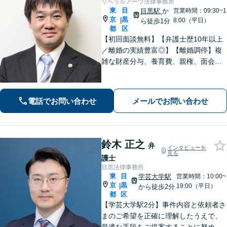
リベラルアーツ法律事務所
東
目
目黒駅
か
営業時間：09:30~1
京
黒
|
8:00（平日）
ら徒歩1分
都
区
【初回面談無料】【弁護士歴10年以上
／離婚の実績豊富◎】【離婚調停】複
雑な財産分与、養育費、親権、面会交
流、不利にならないよう準備から最後
まで丁寧にサポートします。子連れ相
談OK／不貞の慰謝料は相場より高い金
電話でお問い合わせ
メールでお問い合わせ
額を目指します。
鈴木 正之
弁
インタビューを
見る
護士
目黒法律事務所
東
目
学芸大学駅
営業時間：10:00~
京
黒
|
19:00（平日）
から徒歩2分
都
区
【学芸大学駅2分】事件内容と依頼者さ
まのご希望を正確に理解したうえで、