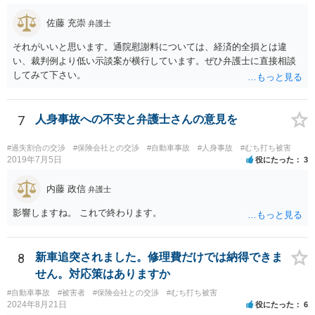
ヶ月のうちに4回も事故」の事実は、会社から加害ドライバーへの責任
転嫁のような発言ですが、上記ただし書との関連で言えば、会社側が
佐藤 充崇
弁護士
「相当の注意」をしていなかった証左でしょう。 今後の対応ですが、
事故証明書を速やかに取得すべきです。 病院で治療を受ける際、第三
それがいいと思います。通院慰謝料については、経済的全損とは違
者行為による傷病届を出す必要があります。 最終的にどこまで認めら
い、裁判例より低い示談案が横行しています。ぜひ弁護士に直接相談
れるかという問題はありますが、事故後に事故に関連した支出に関し
してみて下さい。
ては、領収書をもらい保存しておきましょう。
7
人身事故への不安と弁護士さんの意見を
#過失割合の交渉
#保険会社との交渉
#自動車事故
#人身事故
#むち打ち被害
2019年7月5日
役にたった
3
内藤 政信
弁護士
影響しますね。 これで終わります。
8
新車追突されました。修理費だけでは納得できま
せん。対応策はありますか
#自動車事故
#被害者
#保険会社との交渉
#むち打ち被害
2024年8月21日
役にたった
6