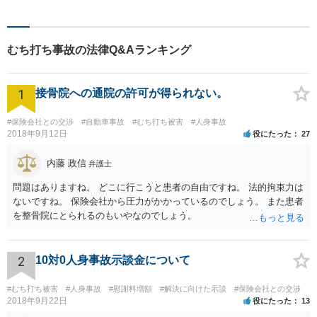
決を目指します。借金・刑事
事件・労働トラブル・離婚問
題などお悩みのことはぜひご
むち打ち事故の法律Q&Aランキング
相談ください。
1
接骨院への通院の許可が得られない。
#保険会社との交渉
#自動車事故
#むち打ち被害
#人身事故
2018年9月12日
役にたった
27
内藤 政信
弁護士
問題はありますね。 どこに行こうと患者の自由ですね。 法的拘束力は
ないですね。 保険会社から圧力がかかっているのでしょう。 また患者
を整骨院にとられるのもいやなのでしょう。
2
10対0人身事故示談金について
#むち打ち被害
#人身事故
#慰謝料増額
#解決に向けた示談
#保険会社との交渉
2018年9月22日
役にたった
13