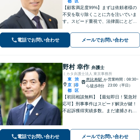
都
区
【顧客満足度99%】まずは依頼者様の
不安を取り除くことに力を注いでいま
す。スピード重視で、法律面にとどま
らない真の解決を目指します。借金・
刑事事件・離婚問題、不動産トラブ
電話でお問い合わせ
メールでお問い合わせ
ル、相続などお悩みのことはぜひご相
談ください。
野村 幸作
弁護士
ミカタ弁護士法人 東京事務所
東
渋
恵比寿駅
か
営業時間：08:30~
京
谷
|
23:00（平日）
ら徒歩8分
都
区
【初回相談無料】【最短即日！緊急対
応可】刑事事件はスピード解決が鍵！
不起訴獲得実績多数。まだ逮捕されて
いないが、警察に捜査されている場合
は一刻も早くご相談ください。深夜ま
で電話受付中！【恵比寿駅8分】【休
電話でお問い合わせ
メールでお問い合わせ
日・夜間対応】