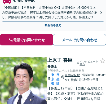
むち打ち事故
【全国対応】【初回無料｜弁護士特約OK】弁護士3名で3,000件以上
の交通事故の実績！10年以上保険会社の顧問事務所での勤務経験があ
り、保険会社側の主張を予測し先回りした対応が可能。弁護士がチー
ムとなり示談交渉、休業損害、後遺障害等に対応。
料金表を見る
電話でお問い合わせ
メールでお問い合わせ
上原子 将巨
インタビューを
見る
弁護士
弁護士法人ポルト法律事務所
東
目
自由が丘駅
営業時間：09:00~
京
黒
|
19:00（平日）
から徒歩1分
都
区
【弁護士12年目】【自由が丘駅徒歩1
分】【相続・遺言】不動産評価の揉め
事も適切に交渉し、円満解決を目指し
ます！大規模・複雑な案件もお任せく