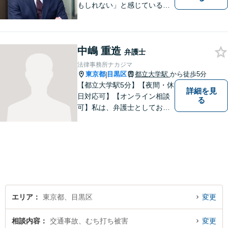
もしれない」と感じている方
でも、希望を見出せるケース
が多くありますので、まずは
一度ご相談ください。【セカ
中嶋 重造
ンドオピニオンにも対応】
弁護士
法律事務所ナカジマ
東京都
目黒区
都立大学駅
から徒歩5分
|
【都立大学駅5分】【夜間・休
詳細を見
日対応可】【オンライン相談
る
可】私は、弁護士としてお客
様の希望される解決策を法的
観点から整理し、その実現に
向けて全力を尽くすことが使
命だと考えています。 悩む前
に、ぜひ専門家である私にご
相談ください。
エリア
東京都、目黒区
変更
相談内容
交通事故、むち打ち被害
変更