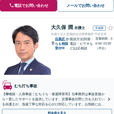
電話でお問い合わせ
メールでお問い合わせ
大久保 潤
弁護士
茨城県
弁護士法人長瀬総合法律事務所 守谷支所
営業時間：0
目黒区
か
面談方法(対面・
らも相談
電話・ビデオな
6:00~23:00
受付中
ど)は応相談
（平日）
むち打ち事故
【🔴物損・人身事故｜むちうち・後遺障害等】当事務所は事故直後か
ら一貫したサポートを提供しています。交通事故分野に力を入れてい
る弁護士が、迅速丁寧な対応を心がけ対応しています。お気軽にお問
い合わせください。◤完全予約制・初回法律相談無料◢
料金表を見る