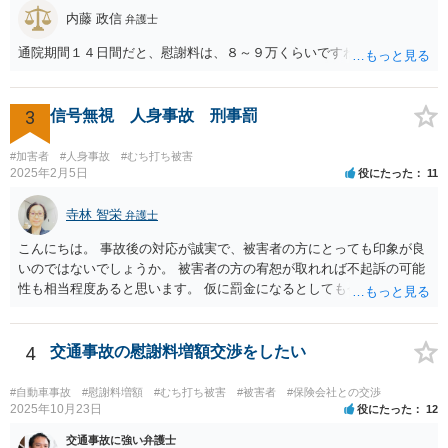
内藤 政信
弁護士
通院期間１４日間だと、慰謝料は、８～９万くらいですね。
3
信号無視 人身事故 刑事罰
#加害者
#人身事故
#むち打ち被害
2025年2月5日
役にたった
11
寺林 智栄
弁護士
こんにちは。 事故後の対応が誠実で、被害者の方にとっても印象が良
いのではないでしょうか。 被害者の方の宥恕が取れれば不起訴の可能
性も相当程度あると思います。 仮に罰金になるとしても今回は略式の
可能性が高く、正式裁判での公判請求になる可能性は著しく低いでし
ょう。 参考になれば幸いです。
4
交通事故の慰謝料増額交渉をしたい
#自動車事故
#慰謝料増額
#むち打ち被害
#被害者
#保険会社との交渉
2025年10月23日
役にたった
12
交通事故に強い弁護士