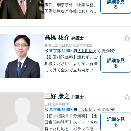
詳細を見
事件、刑事事件、企業法務、
る
国際法務など多岐にわたる法
律問題に対応可能です。一人
でも多くの方に感謝していた
だけるよう、全力を尽くしま
髙橋 祐介
す。ぜひお気軽にご相談くだ
弁護士
さい！【当日相談可】
弁護士法人はれやか法律事務所
東京都
品川区
大井町駅
から徒歩4分
|
【初回相談無料】迷わず、ご
詳細を見
相談ください。より良い解決
る
に向けて全力で立ち向かいま
す
三好 康之
弁護士
三好法律事務所
東京都
品川区
五反田駅
から徒歩7分
|
【初回相談６０分無料】【土
詳細を見
日夜間相談可】スピード感を
る
持った対応と、バランス感覚