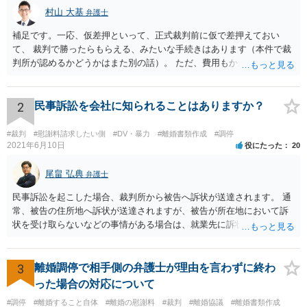
村山 大基
弁護士
補足です。一応、仮差押といって、正式裁判前に仮で差押えておい
て、 裁判で勝ったらもらえる、みたいな手続きはあります（本件で裁
判所が認めるかどうかはまた別の話）。 ただ、費用もかかりますし、
必ず本件で認められるとも限りませんので、現時点で仮差押を考える
のであれば、 面談相談に行って詳しく話を聞いてみましょう。
2
民事訴訟を会社に知られることはありますか？
#裁判
#慰謝料請求したい側
#DV・暴力
#離婚書類作成
#調停
2021年6月10日
役にたった
20
尾畠 弘典
弁護士
民事訴訟を起こした場合、裁判所から被告へ訴状が送達されます。 通
常、被告の住所地へ訴状が送達されますが、被告が所在地において訴
状を受け取らないなどの事情がある場合は、就業先に訴状が送達され
る可能性があります。 また、例えば就業先におけるわいせつ行為が問
題となっているケースや、目撃者として就業先の従業員がおり、目撃
者に証言してもらうことが必要になるケースなどでは、裁判の追行
3
離婚調停で相手側の弁護士が理由を言わずに終わ
上、就業先に協力を仰がなければならない場合や、就業先の従業員に
った場合の対応について
協力を仰がなければならない場合があります。 また、仮に訴訟におい
#調停
#離婚すること自体
#離婚の慰謝料
#裁判
#離婚協議
#離婚書類作成
ていくらかの賠償が認められたとして、被告がこれを任意に支払わな