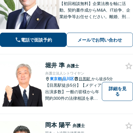
【初回相談無料】企業法務を軸に活
動。契約書作成からM&A、IT紛争、企
業紛争等お任せください。離婚、刑事
事件、労働問題、債権回収、知的財産
等も対応可能です【WEB面談可】【大
崎駅徒歩1分】【弁護士歴10年以上】
電話で面談予約
メールでお問い合わせ
堀井 準
弁護士
弁護士法人シトワイヤン
東京都
品川区
目黒駅
から徒歩5分
|
【目黒駅徒歩5分】【メディア
詳細を見
出演多数】一般の皆様から年
る
間約300件の法律相談を承
り、問題解決に貢献して参り
ました。30年の豊富な経験と
実績を持つベテラン弁護士が
岡本 陽平
率いるチームが、迅速かつ的
弁護士
確に対応いたします。