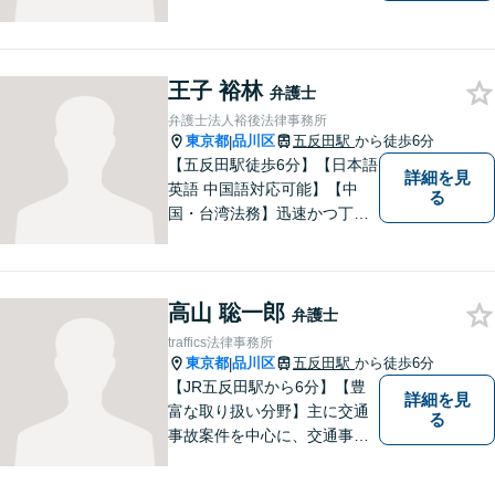
を大切にして、依頼者の方の
ベストパートナーとなるよう
尽力いたします。ご不安な点
王子 裕林
など何でもお気軽にご質問く
弁護士
ださい。ご希望に沿った解決
弁護士法人裕後法律事務所
に向け全力を尽くします。
東京都
品川区
五反田駅
から徒歩6分
|
【五反田駅徒歩6分】【日本語
詳細を見
英語 中国語対応可能】【中
る
国・台湾法務】迅速かつ丁寧
に対応いたします。まずは、
メールでご相談ください。
高山 聡一郎
弁護士
traffics法律事務所
東京都
品川区
五反田駅
から徒歩6分
|
【JR五反田駅から6分】【豊
詳細を見
富な取り扱い分野】主に交通
る
事故案件を中心に、交通事故
被害者の代理人となって保険
会社との交渉に日々尽力して