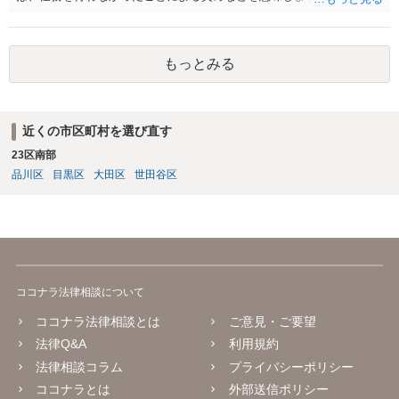
任では、倫理ないし道徳上の責任のため法的責任のような強制力や罰
則はありませんが、道義的責任を果たさないことで、他人からの信用
を無くす、不遇を受けるなどの一般的にはそのような事実上の不利益
もっとみる
が生じます。
近くの市区町村を選び直す
23区南部
品川区
目黒区
大田区
世田谷区
ココナラ法律相談について
ココナラ法律相談とは
ご意見・ご要望
法律Q&A
利用規約
法律相談コラム
プライバシーポリシー
ココナラとは
外部送信ポリシー