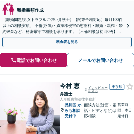
離婚書類作成
【離婚問題/男女トラブルに強い弁護士】【関東全域対応】毎月100件
以上の相談実績、 不倫(浮気)・貞操権侵害の慰謝料・離婚・親権・婚
約破棄など、秘密厳守で相談を承ります。【不倫相談は初回0円】
【電話相談でご契約まで対応可/来所不要】
料金表を見る
電話でお問い合わせ
メールでお問い合わせ
今村 恵
東京都
インタビュー
を見る
弁護士
人形町恵和法律事務所
営業時
品川区
か
面談方法(対面・電
らも相談
話・ビデオなど)は
間：本日
受付中
応相談
定休日