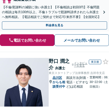
【不倫/慰謝料の減額に強い弁護士】【不倫相談は初回0円】不倫問題
の相談は毎月100件以上、不倫トラブルで慰謝料請求されたら弁護士
へ無料相談。【電話相談でご契約まで対応可/来所不要】【全国対応】
料金表を見る
電話でお問い合わせ
メールでお問い合わせ
野口 潤之
東京都
インタビュ
ーを見る
介
弁護士
東京スタートアップ法律事務所 吉祥寺支店
営業時間：06:
品川区
面談方法(対面・
からも相
電話・ビデオな
30~22:00（土
談受付中
ど)は応相談
日祝日）