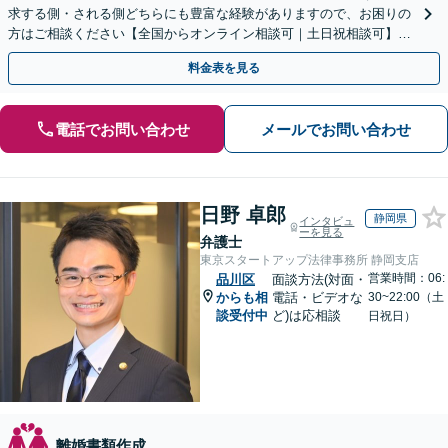
求する側・される側どちらにも豊富な経験がありますので、お困りの
方はご相談ください【全国からオンライン相談可｜土日祝相談可】
【サブスクプランあり／セカンドオピニオン可】
料金表を見る
電話でお問い合わせ
メールでお問い合わせ
日野 卓郎
静岡県
インタビュ
ーを見る
弁護士
東京スタートアップ法律事務所 静岡支店
営業時間：06:
品川区
面談方法(対面・
からも相
電話・ビデオな
30~22:00（土
談受付中
ど)は応相談
日祝日）
離婚書類作成