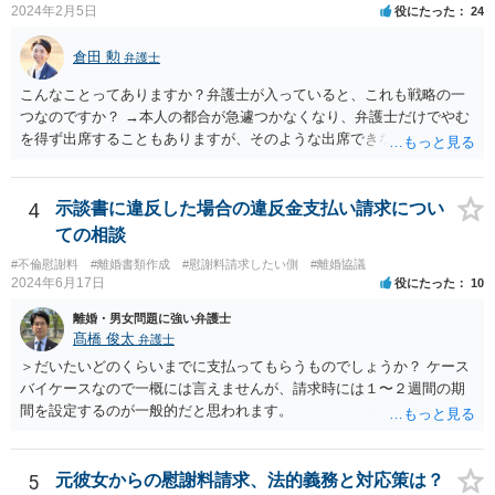
2024年2月5日
役にたった
24
い場合は、強制執行を申し立てることで債権の回収を図ることができ
ます。 例えば、被告の給料を差し押さえる場合には、裁判所から被告
倉田 勲
弁護士
の就業先に文書が送付されますので、訴訟が起こったことを事後的に
就業先が覚知することになります。 警察への被害届の提出というの
こんなことってありますか？弁護士が入っていると、これも戦略の一
は、必須ではありません。 ただ、当然ながら強制わいせつを行ったこ
つなのですか？ →本人の都合が急遽つかなくなり、弁護士だけでやむ
との証拠がなければ、民事訴訟で勝訴することはできません。
を得ず出席することもありますが、そのような出席できない理由がな
ければ一般的には本人と弁護士が同席して進めるのが通常であり、あ
えて弁護士だけで出席する戦略は聞いたことはありません。
4
示談書に違反した場合の違反金支払い請求につい
ての相談
#不倫慰謝料
#離婚書類作成
#慰謝料請求したい側
#離婚協議
2024年6月17日
役にたった
10
離婚・男女問題に強い弁護士
髙橋 俊太
弁護士
＞だいたいどのくらいまでに支払ってもらうものでしょうか？ ケース
バイケースなので一概には言えませんが、請求時には１〜２週間の期
間を設定するのが一般的だと思われます。
5
元彼女からの慰謝料請求、法的義務と対応策は？