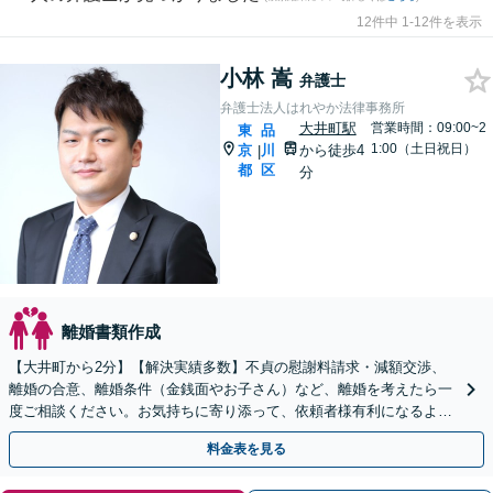
12件中 1-12件を表示
小林 嵩
弁護士
弁護士法人はれやか法律事務所
大井町駅
営業時間：09:00~2
東
品
1:00（土日祝日）
京
川
から徒歩4
|
都
区
分
離婚書類作成
【大井町から2分】【解決実績多数】不貞の慰謝料請求・減額交渉、
離婚の合意、離婚条件（金銭面やお子さん）など、離婚を考えたら一
度ご相談ください。お気持ちに寄り添って、依頼者様有利になるよう
交渉をいたします。【協議／調停／裁判に対応】
料金表を見る