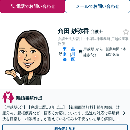
電話でお問い合わせ
メールでお問い合わせ
角田 紗弥香
弁護士
弁護士法人森川・中塚法律事務所 戸越銀座事
務所
東
品
戸越駅
から
営業時間：本
京
川
|
日定休日
徒歩6分
都
区
離婚書類作成
【戸越駅6分】【弁護士歴1３年以上】【初回面談無料】熟年離婚、財
産分与、親権獲得など、幅広く対応しています。迅速な対応で早期解
決を目指し、相談者さまが抱えている悩みや不安をいち早く解消しま
す。お気軽にご相談ください。【電話・メール相談可】
料金表を見る