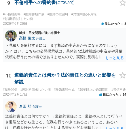
9
不倫相手への誓約書について
#不倫慰謝料
#離婚書類作成
#離婚の慰謝料
#異性関係(不貞等)
#慰謝料請求したい側
2026年6月26日
役にたった
8
離婚・男女問題に強い弁護士
髙橋 俊太
弁護士
＞見積りを依頼するには、まず相談の申込みからになるのでしょう
か？ はい、こちらの公開掲示板は、具体的な法律相談の申込みや見積
依頼を行うための場ではありませんので、実際に見積を確認されたい
場合には、個別に法律事務所又は弁護士宛てに、相談申込みや問い合
わせをしていただく必要があります。
10
道義的責任とは何か？法的責任との違いと影響を
解説
#親族関係
#慰謝料請求したい側
#離婚書類作成
#20年以上の婚姻期間
#音信不通
2024年2月17日
役にたった
14
倉田 勲
弁護士
道義的責任とは何ですか？ →道徳的責任とは、道徳や人として行うべ
き道理などから生じる、任務を行うべきであるということ、あるい
は、任務を行わなかったことによる責めなどを意味します。 道義的責