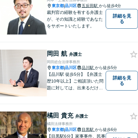
岡本・上遠野法律事務所
東京都
品川区
五反田駅
から徒歩4分
|
裁判官の経験を有する弁護士
詳細を見
が、その知識と経験であなた
る
をサポートいたします。
岡田 航
弁護士
岡田総合法律事務所
東京都
品川区
品川駅
から徒歩5分
|
【品川駅 徒歩5分】【弁護士
詳細を見
歴10年以上】ご相談頂いた問
る
題に対しては、出来るだけ多
くの解決方法を 提案できるよ
うに努めてまいります。弁護
士に相談してもよい事柄か分
橘田 貴充
からない場合は、無料相談を
弁護士
利用してご相談くださ
橘田法律事務所
東京都
品川区
目黒駅
から徒歩6分
|
【目黒駅6分】家事事件、民事