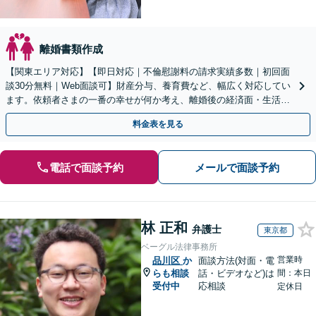
離婚書類作成
【関東エリア対応】【即日対応｜不倫慰謝料の請求実績多数｜初回面
談30分無料｜Web面談可】財産分与、養育費など、幅広く対応してい
ます。依頼者さまの一番の幸せが何か考え、離婚後の経済面・生活面
を踏まえた最善の解決策をご提案【休日・夜間面談可】
料金表を見る
電話で面談予約
メールで面談予約
林 正和
弁護士
東京都
ベーグル法律事務所
営業時
品川区
か
面談方法(対面・電
らも相談
話・ビデオなど)は
間：本日
受付中
応相談
定休日