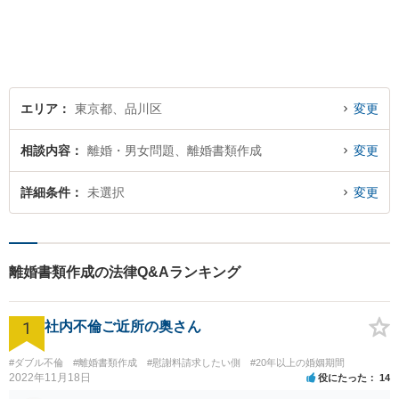
まいりました。何かお困りご
とやお悩みがございました
ら、お気軽にご相談くださ
い。
エリア
東京都、品川区
変更
相談内容
離婚・男女問題、離婚書類作成
変更
詳細条件
未選択
変更
離婚書類作成の法律Q&Aランキング
1
社内不倫ご近所の奥さん
#ダブル不倫
#離婚書類作成
#慰謝料請求したい側
#20年以上の婚姻期間
2022年11月18日
役にたった
14