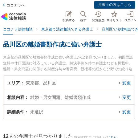
弁護士の方はこちら
ココナラへ
投稿する
探す
閲覧履歴
マイリスト
ログイン
ココナラ法律相談
東京都で法律相談できる弁護士
品川区で法律相談で
品川区の離婚書類作成に強い弁護士
東京都の品川区で離婚書類作成に強い弁護士が12名見つかりました。初回面談
無料や休日面談に対応している弁護士、解決事例を持つ弁護士なども掲載中。
離婚・男女問題に関係する財産分与や養育費、親権等の細かな分野での絞り込
み検索もでき便利です。特に弁護士法人はれやか法律事務所の小林 嵩弁護士や
弁護士法人森川・中塚法律事務所 戸越銀座事務所の角田 紗弥香弁護士、弁護士
エリア
東京都、品川区
変更
法人クローバー 東京法律事務所の藤林 裕一郎弁護士のプロフィール情報や弁護
士費用、強みなどが注目されています。『品川区で土日や夜間に発生した離婚
相談内容
離婚・男女問題、離婚書類作成
変更
書類作成のトラブルを今すぐに弁護士に相談したい』『離婚書類作成のトラブ
ル解決の実績豊富な近くの弁護士を検索したい』『初回相談無料で離婚書類作
成を法律相談できる品川区内の弁護士に相談予約したい』などでお困りの相談
詳細条件
未選択
変更
者さんにおすすめです。
12
人の弁護士が見つかりました
(検索結果について詳しくは
こちら
)