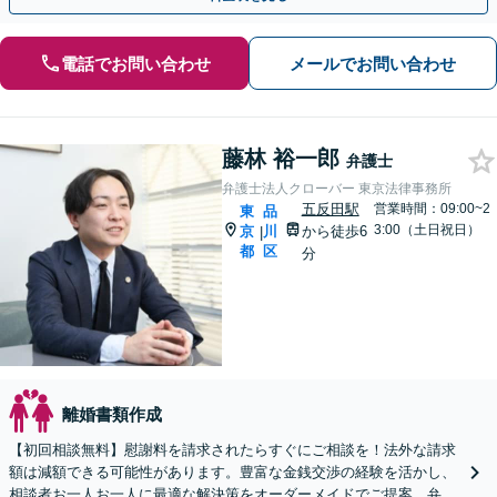
電話でお問い合わせ
メールでお問い合わせ
藤林 裕一郎
弁護士
弁護士法人クローバー 東京法律事務所
五反田駅
営業時間：09:00~2
東
品
3:00（土日祝日）
京
川
から徒歩6
|
都
区
分
離婚書類作成
【初回相談無料】慰謝料を請求されたらすぐにご相談を！法外な請求
額は減額できる可能性があります。豊富な金銭交渉の経験を活かし、
相談者お一人お一人に最適な解決策をオーダーメイドでご提案。弁護