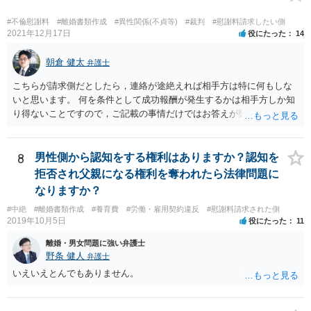
#不倫慰謝料
#離婚書類作成
#異性関係(不貞等)
#裁判
#慰謝料請求したい側
2021年12月17日
役にたった
14
朝倉 健太
弁護士
こちらが請求側だとしたら，連絡が途絶えれば相手方は特に何もしな
いと思います。 何を条件として成功報酬が発生するかは相手方しか知
り得ないことですので，ご記載の事情だけではお答えが難しいです。
一年以上あけた場合に委任契約が終了していることも，明確に終了さ
せずに続いていることも，いずれもあり得ると思います。個々の弁護
士の考え方によります。
8
男性側から認知をする権利はありますか？認知を
拒否され父親になる権利を奪われたら法律問題に
なりますか？
#中絶
#離婚書類作成
#養育費
#労働・雇用契約違反
#慰謝料請求された側
2019年10月5日
役にたった
11
離婚・男女問題に強い弁護士
野条 健人
弁護士
いえいえとんでもありません。