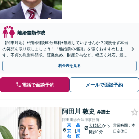
離婚書類作成
【関東対応】◉初回相談60分無料◉無理していませんか？我慢せず本当
の笑顔を取り戻しましょう！「離婚前の相談」を強くおすすめしま
す。不貞の慰謝料請求、証拠集め、財産分与など、幅広く対応。最善
の解決をご提案し、最後まで丁寧にサポート【完全個室】
料金表を見る
電話で面談予約
メールで面談予約
阿田川 敦史
弁護士
阿田川総合法律事務所
東
品
大崎駅
から
営業時間：本
京
川
|
日定休日
徒歩1分
都
区