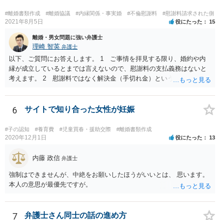
#離婚書類作成
#離婚協議
#内縁関係・事実婚
#不倫慰謝料
#慰謝料請求された側
2021年8月5日
役にたった
15
離婚・男女問題に強い弁護士
理崎 智英
弁護士
以下、ご質問にお答えします。 1 ご事情を拝見する限り、婚約や内
縁が成立しているとまでは言えないので、慰謝料の支払義務はないと
考えます。 2 慰謝料ではなく解決金（手切れ金）という名目で数十
万円支払えば良いと思います。 3 今後同じような請求をされないよ
うに合意書を取り交わす必要はあると思います。 4 合意書を取り交
わし、その中で精算条項（一切の債権債務のないことを確認する）を
6
サイトで知り合った女性が妊娠
設ければ、大丈夫です。
#子の認知
#養育費
#児童買春・援助交際
#離婚書類作成
2020年12月1日
役にたった
13
内藤 政信
弁護士
強制はできませんが、中絶をお願いしたほうがいいとは、 思います。
本人の意思が最優先ですが。
7
弁護士さん同士の話の進め方