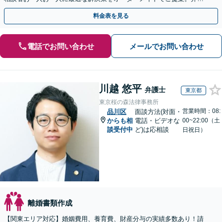
士が全て代理対応し精神的負担を軽減します。
料金表を見る
電話でお問い合わせ
メールでお問い合わせ
川越 悠平
弁護士
東京都
東京桜の森法律事務所
営業時間：08:
品川区
面談方法(対面・
からも相
電話・ビデオな
00~22:00（土
談受付中
ど)は応相談
日祝日）
離婚書類作成
【関東エリア対応】婚姻費用、養育費、財産分与の実績多数あり！請