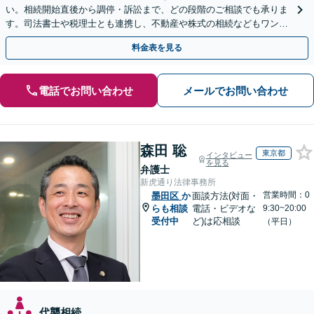
い。相続開始直後から調停・訴訟まで、どの段階のご相談でも承りま
す。司法書士や税理士とも連携し、不動産や株式の相続などもワンス
トップで対応可能。遺言書作成や事業承継のご相談にも対応
料金表を見る
電話でお問い合わせ
メールでお問い合わせ
森田 聡
東京都
インタビュー
を見る
弁護士
新虎通り法律事務所
営業時間：0
墨田区
か
面談方法(対面・
らも相談
電話・ビデオな
9:30~20:00
受付中
ど)は応相談
（平日）
代襲相続