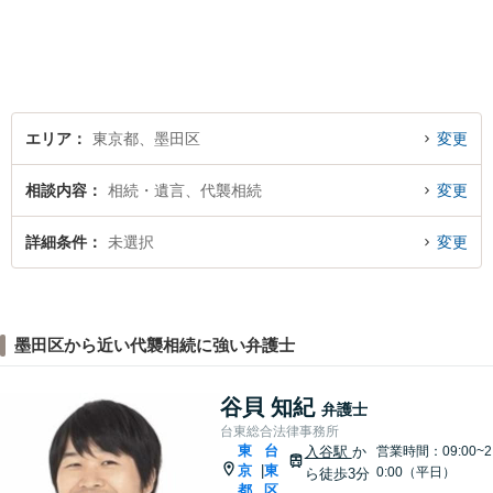
離婚・男女問題／刑事事件／
借金・債務整理／相続などの
幅広い分野に対応可能。お気
軽にご相談ください。
エリア
東京都、墨田区
変更
相談内容
相続・遺言、代襲相続
変更
詳細条件
未選択
変更
墨田区から近い代襲相続に強い弁護士
谷貝 知紀
弁護士
台東総合法律事務所
東
台
入谷駅
か
営業時間：09:00~2
京
東
|
0:00（平日）
ら徒歩3分
都
区