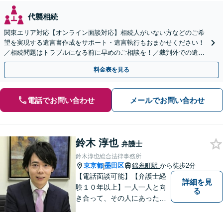
代襲相続
関東エリア対応【オンライン面談対応】相続人がいない方などのご希
望を実現する遺言書作成をサポート・遺言執行もおまかせください！
／相続問題はトラブルになる前に早めのご相談を！／裁判外での遺産
分割協議の経験多数【完全個室】
料金表を見る
電話でお問い合わせ
メールでお問い合わせ
鈴木 淳也
弁護士
鈴木淳也総合法律事務所
東京都
墨田区
錦糸町駅
から徒歩2分
|
【電話面談可能】【弁護士経
詳細を見
験１０年以上】一人一人と向
る
き合って、その人にあった解
決策を一緒に考えていきたい
と思い仕事をしております。