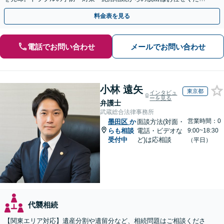
い！法律と税務を一体的に対応します
料金表を見る
電話でお問い合わせ
メールでお問い合わせ
小林 遠矢
東京都
インタビュ
ーを見る
弁護士
武蔵総合法律事務所
営業時間：0
墨田区
か
面談方法(対面・
らも相談
電話・ビデオな
9:00~18:30
受付中
ど)は応相談
（平日）
代襲相続
【関東エリア対応】遺産分割や遺留分など、相続問題はご相談くださ