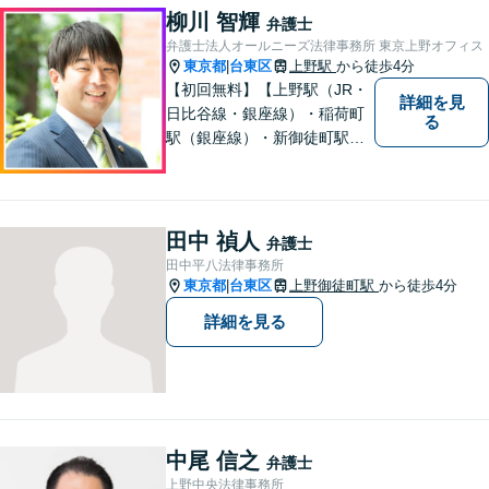
柳川 智輝
弁護士
弁護士法人オールニーズ法律事務所 東京上野オフィス
東京都
台東区
上野駅
から徒歩4分
|
【初回無料】【上野駅（JR・
詳細を見
日比谷線・銀座線）・稲荷町
る
駅（銀座線）・新御徒町駅
（つくばエクスプレス・大江
戸線）】離婚／相続／交通事
故など解決実績多数。依頼者
様に寄り添い、意志を尊重し
田中 禎人
弁護士
つつ、冷静的確なアドバイス
田中平八法律事務所
で納得できる解決を目指しま
東京都
台東区
上野御徒町駅
から徒歩4分
|
す【夜間対応可】
詳細を見る
中尾 信之
弁護士
上野中央法律事務所