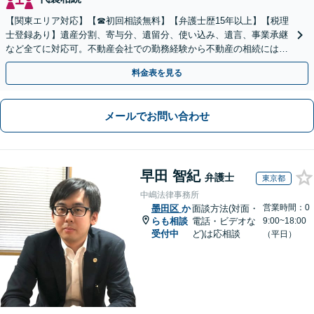
【関東エリア対応】【☎︎初回相談無料】【弁護士歴15年以上】【税理
士登録あり】遺産分割、寄与分、遺留分、使い込み、遺言、事業承継
など全てに対応可。不動産会社での勤務経験から不動産の相続には特
に的確に対応【出張サービス】【夜間・休日面談】
料金表を見る
メールでお問い合わせ
早田 智紀
弁護士
東京都
中嶋法律事務所
営業時間：0
墨田区
か
面談方法(対面・
らも相談
電話・ビデオな
9:00~18:00
受付中
ど)は応相談
（平日）