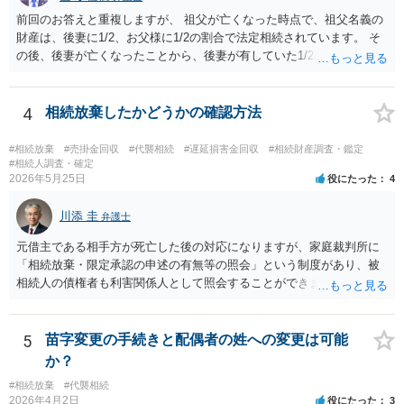
前回のお答えと重複しますが、 祖父が亡くなった時点で、祖父名義の
財産は、後妻に1/2、お父様に1/2の割合で法定相続されています。 そ
の後、後妻が亡くなったことから、後妻が有していた1/2の権利は、後
妻の兄弟姉妹側に相続され、 お父様が亡くなったことから、お父様が
有していた1/2の権利は、その子であるご相談者側に相続されていま
す。 ですので、後妻側の兄弟姉妹（亡くなっている場合はその子）
4
相続放棄したかどうかの確認方法
と、お父様の子であるご相談者とで遺産分割協議をしなければ、 祖父
の財産を名義移転することはできません。 もちろん、祖父の遺言書が
#相続放棄
#売掛金回収
#代襲相続
#遅延損害金回収
#相続財産調査・鑑定
あれば話は別です。 さらに詳しいことは、相続財産に関する資料や戸
#相続人調査・確定
2026年5月25日
役にたった
4
籍類をもって、お近くの弁護士に相談されることをお勧めします。
川添 圭
弁護士
元借主である相手方が死亡した後の対応になりますが、家庭裁判所に
「相続放棄・限定承認の申述の有無等の照会」という制度があり、被
相続人の債権者も利害関係人として照会することができます。照会を
行うべき家庭裁判所は、相続放棄の申述の管轄裁判所と同じ（原則と
して被相続人の最後の住所地を管轄する家庭裁判所）となります。照
会申請者の本人確認資料のほか、被相続人の相続関係の戸籍謄本類や
5
苗字変更の手続きと配偶者の姓への変更は可能
債権の存在を示す証拠資料などが必要になります。裁判所ウェブサイ
か？
トで案内されていることが多いので、管轄裁判所のホームページを確
#相続放棄
#代襲相続
認してみてください。
2026年4月2日
役にたった
3