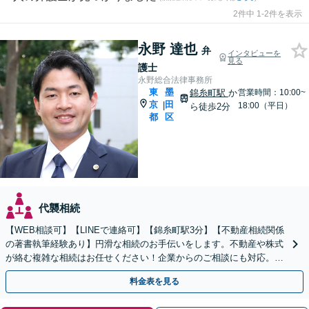
2件中 1-2件を表示
永野 達也
弁
インタビューを
見る
護士
永野総合法律事務所
東
墨
錦糸町駅
か
営業時間：10:00~
京
田
|
18:00（平日）
ら徒歩2分
都
区
代襲相続
【WEB相談可】【LINEで連絡可】【錦糸町駅3分】【不動産相続関係
の著書執筆経験あり】円滑な相続のお手伝いをします。不動産や株式
が絡む複雑な相続はお任せください！企業からのご相談にも対応。事
業承継も対応可能【休日・夜間対応】
料金表を見る