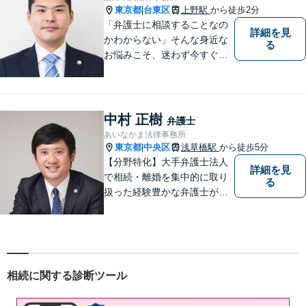
東京都
台東区
上野駅
から徒歩2分
|
「弁護士に相談することなの
詳細を見
かわからない」そんな身近な
る
お悩みこそ、迷わず今すぐご
相談ください。
中村 正樹
弁護士
あいなかま法律事務所
東京都
中央区
浅草橋駅
から徒歩5分
|
【分野特化】大手弁護士法人
詳細を見
で相続・離婚を集中的に取り
る
扱った経験豊かな弁護士が対
応。遺産分野／不動産相続／
離婚問題など、お任せくださ
い。心から満足いただける解
決を心がけております【初回
相談無料】【土日・平日夜間
相続に関する診断ツール
ご相談可能】【浅草橋駅・馬
喰町駅5分】