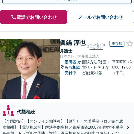
電話でお問い合わせ
メールでお問い合わせ
眞鍋 淳也
東京都
インタビュ
ーを見る
弁護士
日本クレアス弁護士法人
営業時間：1
墨田区
か
面談方法(対面・
らも相談
電話・ビデオな
0:00~19:00
受付中
ど)は応相談
（平日）
代襲相続
【全国対応】【オンライン相談可】【原則として着手金ゼロ／完全成
功報酬】【電話相談可】解決事例多数／資産価値1000万円増で不動産
を売却。トラブルの予防・対策・泥沼相続からの脱出はお任せくださ