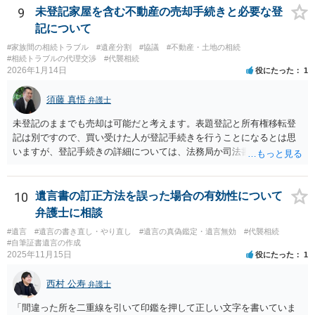
9
未登記家屋を含む不動産の売却手続きと必要な登
記について
#家族間の相続トラブル
#遺産分割
#協議
#不動産・土地の相続
#相続トラブルの代理交渉
#代襲相続
2026年1月14日
役にたった
1
須藤 真悟
弁護士
未登記のままでも売却は可能だと考えます。表題登記と所有権移転登
記は別ですので、買い受けた人が登記手続きを行うことになるとは思
いますが、登記手続きの詳細については、法務局か司法書士に確認す
る必要があると考えます。
10
遺言書の訂正方法を誤った場合の有効性について
弁護士に相談
#遺言
#遺言の書き直し・やり直し
#遺言の真偽鑑定・遺言無効
#代襲相続
#自筆証書遺言の作成
2025年11月15日
役にたった
1
西村 公寿
弁護士
「間違った所を二重線を引いて印鑑を押して正しい文字を書いていま