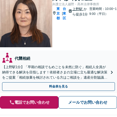
弁護士法人越野・髙本法律事務所
東
台
上野駅
か
営業時間：10:00~1
京
東
|
9:00（平日）
ら徒歩1分
都
区
代襲相続
【上野駅1分】「早期の相談でもめごとを未然に防ぐ」相続人全員が
納得できる解決を目指します！依頼者さまの立場に立ち最適な解決策
をご提案「相続放棄を検討されている方はご相談を」遺産分割協議・
調停／遺留分侵害額請求／遺言書ほか【休日・夜間相談可】
料金表を見る
電話でお問い合わせ
メールでお問い合わせ