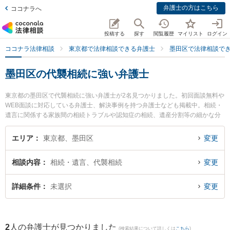
弁護士の方はこちら
ココナラへ
投稿する
探す
閲覧履歴
マイリスト
ログイン
ココナラ法律相談
東京都で法律相談できる弁護士
墨田区で法律相談で
墨田区の代襲相続に強い弁護士
東京都の墨田区で代襲相続に強い弁護士が2名見つかりました。初回面談無料や
WEB面談に対応している弁護士、解決事例を持つ弁護士なども掲載中。相続・
遺言に関係する家族間の相続トラブルや認知症の相続、遺産分割等の細かな分
野での絞り込み検索もでき便利です。特に永野総合法律事務所の永野 達也弁護
士や鈴木淳也総合法律事務所の鈴木 淳也弁護士のプロフィール情報や弁護士費
エリア
東京都、墨田区
変更
用、強みなどが注目されています。『墨田区で土日や夜間に発生した代襲相続
のトラブルを今すぐに弁護士に相談したい』『代襲相続のトラブル解決の実績
相談内容
相続・遺言、代襲相続
変更
豊富な近くの弁護士を検索したい』『初回相談無料で代襲相続を法律相談でき
る墨田区内の弁護士に相談予約したい』などでお困りの相談者さんにおすすめ
です。
詳細条件
未選択
変更
2
人の弁護士が見つかりました
(検索結果について詳しくは
こちら
)