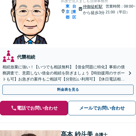
弁護士法人ましも法律事務所
東
台
仲御徒町駅
営業時間：08:00~
京
東
|
21:00（平日）
から徒歩3分
都
区
代襲相続
相続放棄に強い！【いつでも相談無料】【借金問題に特化】事前の債
務調査で、意図しない借金の相続を防ぎましょう【時効援用のサポー
トも可】お急ぎの案件もご相談可【分割払い利用可】【休日電話相談
可能】【仲御徒町駅3分】
料金表を見る
電話でお問い合わせ
メールでお問い合わせ
髙本 紗斗美
弁護士