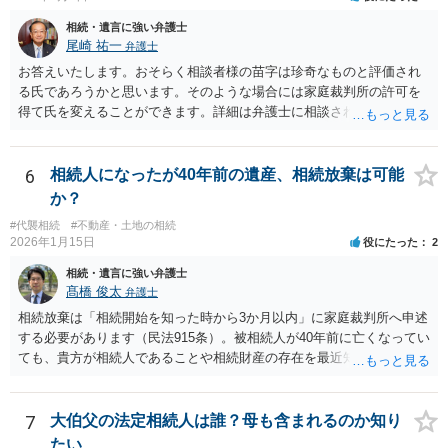
相続・遺言に強い弁護士
尾崎 祐一
弁護士
お答えいたします。おそらく相談者様の苗字は珍奇なものと評価され
る氏であろうかと思います。そのような場合には家庭裁判所の許可を
得て氏を変えることができます。詳細は弁護士に相談されるのが宜し
いかと思います。
6
相続人になったが40年前の遺産、相続放棄は可能
か？
#代襲相続
#不動産・土地の相続
2026年1月15日
役にたった
2
相続・遺言に強い弁護士
髙橋 俊太
弁護士
相続放棄は「相続開始を知った時から3か月以内」に家庭裁判所へ申述
する必要があります（民法915条）。被相続人が40年前に亡くなってい
ても、貴方が相続人であることや相続財産の存在を最近知ったのであ
れば、その時点が起算点になりますので、相続放棄できる可能性があ
ります。最寄りの弁護士などにまずは相談した方がよいでしょう。
7
大伯父の法定相続人は誰？母も含まれるのか知り
たい