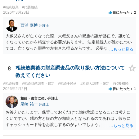
#相続放棄
#代襲相続
2026年3月23日
役にたった
2
西浦 嘉博
弁護士
大叔父さんが亡くなった際、大叔父さんの親族の誰が健在で、誰が亡
くなっていたかを精査する必要があります。 法定相続人が誰かについ
ては、亡くなった順番で左右され得るからです。 必要な戸籍謄本を揃
え、最寄りの法律事務所で相談されることをお勧めします。
8
相続放棄後の財産調査品の取り扱い方法について
教えてください
#相続放棄
#相続財産調査・鑑定
#相続手続き
#相続人調査・確定
#代襲相続
2026年2月2日
役にたった
1
相続・遺言に強い弁護士
尾崎 祐一
弁護士
お答えいたします。保管しておくだけで単純承認になることは考えに
くいですが、甥の方と姪の方が相続人となられるのであれば，彼らに
キャッシュカード等をお渡しするのがよいでしょう。