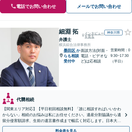
電話でお問い合わせ
メールでお問い合わせ
細淵 拓
神奈川県
インタビュー
を見る
弁護士
横浜綜合法律事務所
営業時間：0
墨田区
か
面談方法(対面・
らも相談
電話・ビデオな
9:30~17:30
受付中
ど)は応相談
（平日）
代襲相続
【関東エリア対応】【平日初回相談無料】「誰に相談すればいいかわ
からない」相続のお悩みは私にお任せください。遺産分割協議から遺
留分侵害額請求、生前の遺言書作成まで幅広く対応します。日本大通
り駅直結でアクセス良好。
料金表を見る