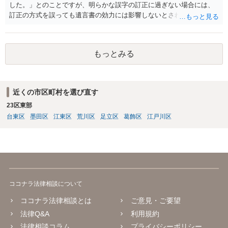
した。」とのことですが、明らかな誤字の訂正に過ぎない場合には、
訂正の方式を誤っても遺言書の効力には影響しないとされているよう
です。
もっとみる
近くの市区町村を選び直す
23区東部
台東区
墨田区
江東区
荒川区
足立区
葛飾区
江戸川区
ココナラ法律相談について
ココナラ法律相談とは
ご意見・ご要望
法律Q&A
利用規約
法律相談コラム
プライバシーポリシー