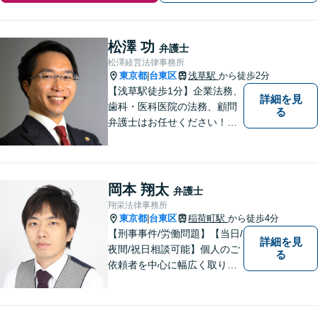
松澤 功
弁護士
松澤経営法律事務所
東京都
台東区
浅草駅
から徒歩2分
|
【浅草駅徒歩1分】企業法務、
詳細を見
歯科・医科医院の法務、顧問
る
弁護士はお任せください！労
務問題・患者クレーム・企業
法務も対応【電話・メール相
談OK】【休日・夜間面談可】
岡本 翔太
弁護士
翔栄法律事務所
東京都
台東区
稲荷町駅
から徒歩4分
|
【刑事事件/労働問題】【当日/
詳細を見
夜間/祝日相談可能】個人のご
る
依頼者を中心に幅広く取り扱
ってきました。最善の解決方
法を一緒に考えさせて頂きま
す。