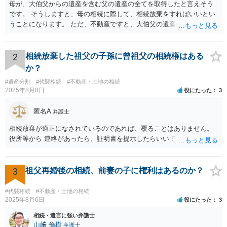
母が、大伯父からの遺産を含む父の遺産の全てを取得したと言えそう
です。 そうしますと、母の相続に際して、相続放棄をすればいいとい
うことになります。 ただ、不動産ですと、大伯父の遺産の名義がまだ
母に移転してない状況ですので、 面倒なことはあるかもしれません。
2
相続放棄した祖父の子孫に曾祖父の相続権はある
か？
#遺産分割
#代襲相続
#不動産・土地の相続
2025年8月8日
役にたった
3
匿名A
弁護士
相続放棄が適正になされているのであれば、覆ることはありません。
役所等から 連絡があったら、証明書を提示したらいいでしょう。
3
祖父再婚後の相続、前妻の子に権利はあるのか？
#代襲相続
#不動産・土地の相続
2025年8月6日
役にたった
3
相続・遺言に強い弁護士
山﨑 倫樹
弁護士