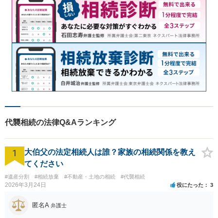
代襲相続の法律Q&Aランキング
1
大伯父の法定相続人は誰？家族の相続関係を教え
てください
#遺産分割
#相続放棄
#不動産・土地の相続
#代襲相続
2026年3月24日
役にたった
3
匿名A
弁護士