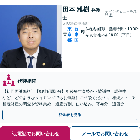
田本 雅樹
弁護
インタビューを見
る
士
STO法律事務所
東
台
仲御徒町駅
営業時間：10:00~
京
東
|
18:00（平日）
から徒歩2分
都
区
代襲相続
【初回面談無料】【御徒町駅5分】相続発生直後から協議中、調停中
など、どのようなタイミングでもお気軽にご相談ください。相続人・
相続財産の調査や資料集め、遺産分割、使い込み、寄与分、遺留分、
遺言書作成など、幅広く対応します【休日・夜間面談可】
料金表を見る
電話でお問い合わせ
メールでお問い合わせ