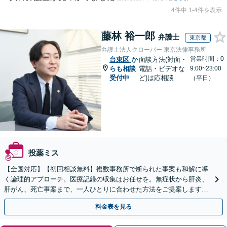
4件中 1-4件を表示
藤林 裕一郎
弁護士
東京都
弁護士法人クローバー 東京法律事務所
営業時間：0
台東区
か
面談方法(対面・
らも相談
電話・ビデオな
9:00~23:00
受付中
ど)は応相談
（平日）
投薬ミス
【全国対応】【初回相談無料】複数事務所で断られた事案も和解に導
く論理的アプローチ。医療記録の収集はお任せを。無症状から肝炎、
肝がん、死亡事案まで、一人ひとりに合わせた方法をご提案します。
手続きの負担を減らし、権利を守ります。
料金表を見る