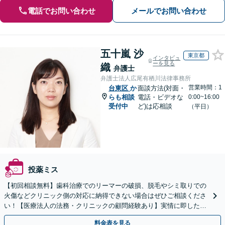
電話でお問い合わせ
メールでお問い合わせ
五十嵐 沙
東京都
インタビュ
ーを見る
織
弁護士
弁護士法人広尾有栖川法律事務所
営業時間：1
台東区
か
面談方法(対面・
らも相談
電話・ビデオな
0:00~16:00
受付中
ど)は応相談
（平日）
投薬ミス
【初回相談無料】歯科治療でのリーマーの破損、脱毛やシミ取りでの
火傷などクリニック側の対応に納得できない場合はぜひご相談くださ
い！【医療法人の法務・クリニックの顧問経験あり】実情に即したア
ドバイスで、納得のできるトラブルの解決を目指します。
料金表を見る