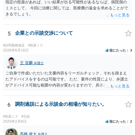
指定の投薬があれば、いい結果が出る可能性があるならば、病院側の
ミスとして、 今回に治療に関しては、医療費の返金を求めることがで
きるでしょう。
5
企業との示談交渉について
#説明義務違反
#投薬ミス
2026年6月16日
役にたった
3
王 宣麟
弁護士
ご自身で作成いただいた文書内容をリーガルチェック、それを踏まえ
たアドバイスをするのは可能です。 ただ、案件の性質により、弁護士
がアドバイス可能な範囲や内容が変わりますので、具体的な状況と共
にお問合せください（弁護士費用も個別にお答えすること可能で
す）。
6
調剤過誤による示談金の相場が知りたい。
#投薬ミス
#示談
2025年2月8日
役にたった
2
髙橋 俊太
弁護士