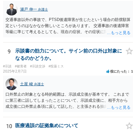
瀬戸 伸一
弁護士
交通事故以外の事故で、PTSD後遺障害が生じたという場合の賠償額算
定というのはなかなか難しいところがあります。 交通事故の後遺障害
等級に準じて考えるとしても、現在の症状、その症状に関する医療記
録、質問者様の事故前の年収額等の記録がないとなかなか判断でき
ず、あっても、一定の検討をしないと算定は難しいと思いますので、
一般的には無料相談で確度の高い回答は得られないと思われます。 現
9
示談書の効力について。サイン前の口外は対象に
在の提案額で不満という場合、一般的には弁護士に依頼をして訴訟と
なるのかどうか。
いう手続きをとったほうが、時間と手間はかかりますが、賠償額は多
#示談
#被害者
#示談交渉
#投薬ミス
くなる傾向にありますので、お近くの弁護士に依頼をするとよいと思
2025年2月7日
役にたった
1
われます。
土屋 峻
弁護士
口外禁止の対象となる時的範囲は、示談成立後が基本です。 これまで
に第三者に話してしまったことについて、示談成立後に、相手方から
成立後に口外禁止条項に反して話した、と主張される抽象的な可能性
はありますが、立証困難でしょう。
10
医療過誤の証拠集めについて