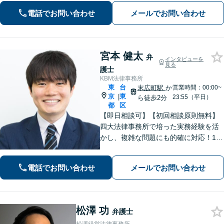
さまに代わって全力で交渉し、賠償金
電話でお問い合わせ
メールでお問い合わせ
アップを目指します！」【休日・夜間
相談可】
宮本 健太
弁
インタビューを
見る
護士
KBM法律事務所
東
台
末広町駅
か
営業時間：00:00~
京
東
|
23:55（平日）
ら徒歩2分
都
区
【即日相談可】【初回相談原則無料】
四大法律事務所で培った実務経験を活
かし、複雑な問題にも的確に対応！1日
以内のレスポンス！不動産・建築案
件、労働問題、インターネット問題、
電話でお問い合わせ
メールでお問い合わせ
訴訟・紛争案件などに多数対応。 皆様
のお悩みに寄り添い、最良の結果を追
求します。
松澤 功
弁護士