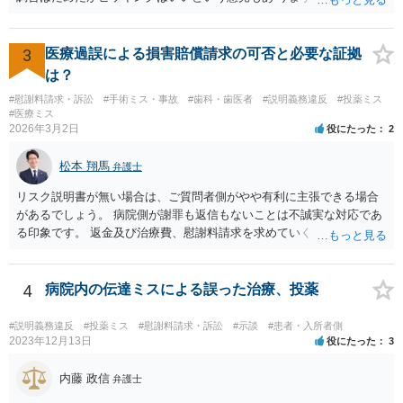
の負担軽減のために、薬剤師なく院内 処方を積極的に進めてる医者も
いますね。 院外とではかなり金額が低くなるようです。 したがって、
違法とは断じきれないですね。 あなたが罪になることは、まったくあ
3
医療過誤による損害賠償請求の可否と必要な証拠
りません。 やめるなら、２週間ルールにのっとってやめたほう がいい
は？
でしょう。
#慰謝料請求・訴訟
#手術ミス・事故
#歯科・歯医者
#説明義務違反
#投薬ミス
#医療ミス
2026年3月2日
役にたった
2
松本 翔馬
弁護士
リスク説明書が無い場合は、ご質問者側がやや有利に主張できる場合
があるでしょう。 病院側が謝罪も返信もないことは不誠実な対応であ
る印象です。 返金及び治療費、慰謝料請求を求めていくことになるか
と思います。 ご自身で内容証明を出すこともあり得ますが、弁護士が
代理人として病院側との交渉窓口となることも方法の一つです。 ご自
身で内容証明を出される場合、書面にご質問者の不利になる事情を記
4
病院内の伝達ミスによる誤った治療、投薬
載した場合はそれ以降の交渉ハードルが上がってしまうため慎重に検
討されるとよいでしょう。
#説明義務違反
#投薬ミス
#慰謝料請求・訴訟
#示談
#患者・入所者側
2023年12月13日
役にたった
3
内藤 政信
弁護士