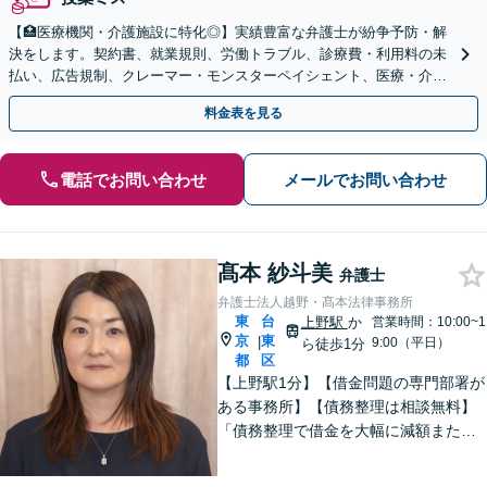
【🏥医療機関・介護施設に特化◎】実績豊富な弁護士が紛争予防・解
決をします。契約書、就業規則、労働トラブル、診療費・利用料の未
払い、広告規制、クレーマー・モンスターペイシェント、医療・介護
事故などに対応【顧問契約あり】
料金表を見る
電話でお問い合わせ
メールでお問い合わせ
髙本 紗斗美
弁護士
弁護士法人越野・髙本法律事務所
東
台
上野駅
か
営業時間：10:00~1
京
東
|
9:00（平日）
ら徒歩1分
都
区
【上野駅1分】【借金問題の専門部署が
ある事務所】【債務整理は相談無料】
「債務整理で借金を大幅に減額または
免除」相談者さまにとってベストな債
務整理をご提案！「交通事故：依頼者