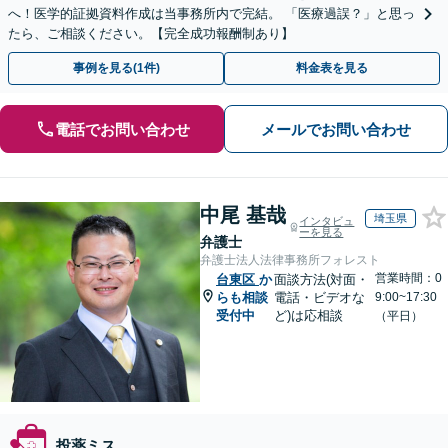
へ！医学的証拠資料作成は当事務所内で完結。 「医療過誤？」と思っ
たら、ご相談ください。【完全成功報酬制あり】
事例を見る(1件)
料金表を見る
電話でお問い合わせ
メールでお問い合わせ
中尾 基哉
埼玉県
インタビュ
ーを見る
弁護士
弁護士法人法律事務所フォレスト
営業時間：0
台東区
か
面談方法(対面・
らも相談
電話・ビデオな
9:00~17:30
受付中
ど)は応相談
（平日）
投薬ミス