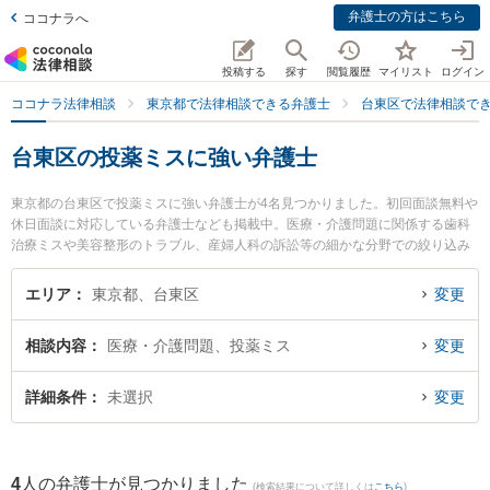
弁護士の方はこちら
ココナラへ
投稿する
探す
閲覧履歴
マイリスト
ログイン
ココナラ法律相談
東京都で法律相談できる弁護士
台東区で法律相談で
台東区の投薬ミスに強い弁護士
東京都の台東区で投薬ミスに強い弁護士が4名見つかりました。初回面談無料や
休日面談に対応している弁護士なども掲載中。医療・介護問題に関係する歯科
治療ミスや美容整形のトラブル、産婦人科の訴訟等の細かな分野での絞り込み
検索もでき便利です。特に弁護士法人越野・髙本法律事務所の髙本 紗斗美弁護
士やKBM法律事務所の宮本 健太弁護士、松澤経営法律事務所の松澤 功弁護士の
エリア
東京都、台東区
変更
プロフィール情報や弁護士費用、強みなどが注目されています。『台東区で土
日や夜間に発生した投薬ミスのトラブルを今すぐに弁護士に相談したい』『投
相談内容
医療・介護問題、投薬ミス
変更
薬ミスのトラブル解決の実績豊富な近くの弁護士を検索したい』『初回相談無
料で投薬ミスを法律相談できる台東区内の弁護士に相談予約したい』などでお
困りの相談者さんにおすすめです。
詳細条件
未選択
変更
4
人の弁護士が見つかりました
(検索結果について詳しくは
こちら
)