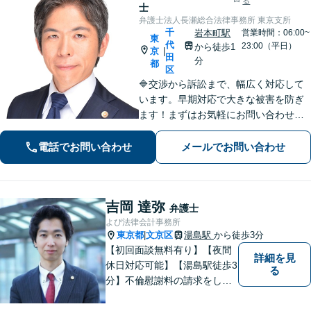
る
士
弁護士法人長瀬総合法律事務所 東京支所
千
岩本町駅
営業時間：06:00~
東
代
23:00（平日）
から徒歩1
京
|
田
分
都
区
🔷交渉から訴訟まで、幅広く対応して
います。早期対応で大きな被害を防ぎ
ます！まずはお気軽にお問い合わせく
ださい。◤完全予約制で初回法律相談
無料◢「交通事故・労働災害・遺産相
電話でお問い合わせ
メールでお問い合わせ
続・刑事事件・企業法務・不貞慰謝料
請求・離婚問題・不動産・債権回収」
吉岡 達弥
弁護士
よぴ法律会計事務所
東京都
文京区
湯島駅
から徒歩3分
|
【初回面談無料有り】【夜間
詳細を見
休日対応可能】【湯島駅徒歩3
る
分】不倫慰謝料の請求をした
い、離婚後の生活が不安な
ど、離婚・男女問題でお悩み