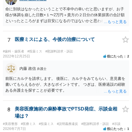
命に別状はなかったということで不幸中の幸いだと思いますが、お子
様が体調を崩した日数×１〜2万円＋貴方の２日分の休業損害の合計額
といったところがまずは目安になるのではないかと思われます。
7
医療ミスによる、今後の治療について
#歯科・歯医者
#投薬ミス
#慰謝料請求・訴訟
2022年12月25日
役にたった
2
内藤 政信
弁護士
前医にカルテを請求します。 後医に、カルテをみてもらい、意見書を
書いてもらえるかが、大きなポイントです。 つぎは、医療過誤の経験
ある弁護士を探すことが必要です。
8
美容医療施術の麻酔事故でPTSD発症、示談金相
場は？
#美容整形
#医療ミス
#投薬ミス
#説明義務違反
#慰謝料請求・訴訟
#示談
2026年7月7日
役にたった
1