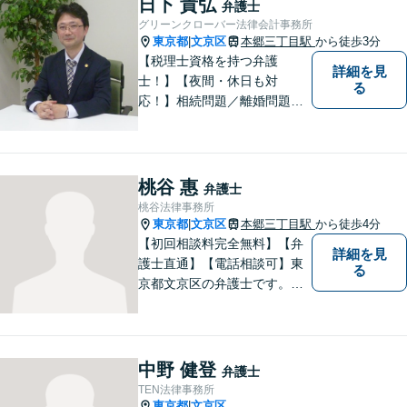
日下 貴弘
弁護士
グリーンクローバー法律会計事務所
東京都
文京区
本郷三丁目駅
から徒歩3分
|
【税理士資格を持つ弁護
詳細を見
士！】【夜間・休日も対
る
応！】相続問題／離婚問題／
借金問題／税金問題／企業法
務など、幅広く対応可能で
す。ご依頼者のみなさまと共
に歩みながら、問題解決のお
桃谷 惠
弁護士
手伝いをいたします。初回相
桃谷法律事務所
談無料ですので、お気軽にご
東京都
文京区
本郷三丁目駅
から徒歩4分
|
相談ください！
【初回相談料完全無料】【弁
詳細を見
護士直通】【電話相談可】東
る
京都文京区の弁護士です。夜
間休日の対応も予約をいただ
ければ可能です。経験豊富な
弁護士をお探しの方はぜひ一
度ご相談してください。
中野 健登
弁護士
TEN法律事務所
東京都
文京区
|