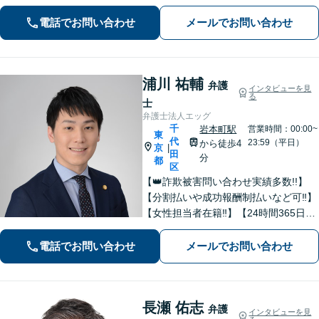
の財産分与のノウハウ多数。相続時の
電話でお問い合わせ
メールでお問い合わせ
税金対策もお任せください。【夫婦カ
ウンセラー常駐】
浦川 祐輔
弁護
インタビューを見
る
士
弁護士法人エッグ
千
岩本町駅
営業時間：00:00~
東
代
23:59（平日）
から徒歩4
京
|
田
分
都
区
【👑詐欺被害問い合わせ実績多数!!】
【分割払いや成功報酬制払いなど可‼】
【女性担当者在籍‼】【24時間365日オ
ンライン全国対応】無料相談受付中‼X
でも有名な政治家弁護士が経営する、
電話でお問い合わせ
メールでお問い合わせ
詐欺・インターネット案件特化型の弁
護士法人です‼
長瀬 佑志
弁護
インタビューを見