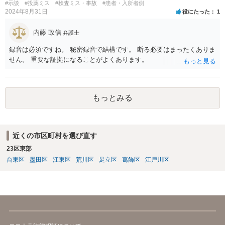
#示談
#投薬ミス
#検査ミス・事故
#患者・入所者側
2024年8月31日
役にたった
1
内藤 政信
弁護士
録音は必須ですね。 秘密録音で結構です。 断る必要はまったくありま
せん。 重要な証拠になることがよくあります。
もっとみる
近くの市区町村を選び直す
23区東部
台東区
墨田区
江東区
荒川区
足立区
葛飾区
江戸川区