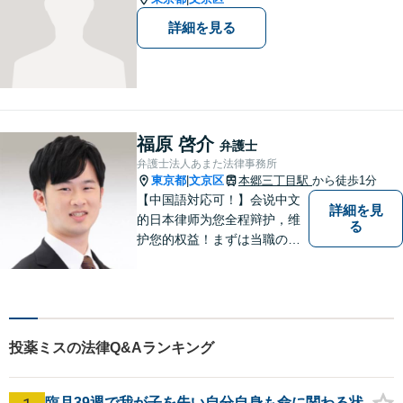
詳細を見る
福原 啓介
弁護士
弁護士法人あまた法律事務所
東京都
文京区
本郷三丁目駅
から徒歩1分
|
【中国語対応可！】会说中文
詳細を見
的日本律师为您全程辩护，维
る
护您的权益！まずは当職の直
通番号050-1808-1106、WEC
HATID:ribenlvshi-fuyuan、LIN
EID:＠706llwfgにてご相談くだ
さい。
投薬ミスの法律Q&Aランキング
臨月39週で我が子を失い自分自身も命に関わる状