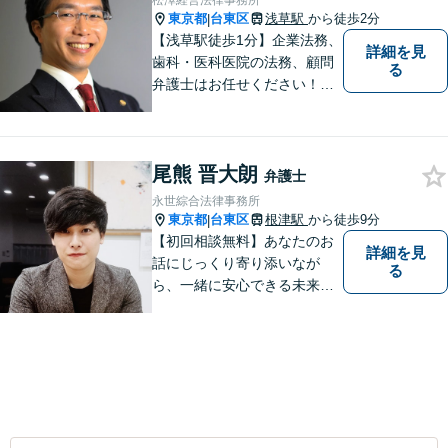
松澤経営法律事務所
東京都
台東区
浅草駅
から徒歩2分
|
【浅草駅徒歩1分】企業法務、
詳細を見
歯科・医科医院の法務、顧問
る
弁護士はお任せください！労
務問題・患者クレーム・企業
法務も対応【電話・メール相
談OK】【休日・夜間面談可】
尾熊 晋大朗
弁護士
永世綜合法律事務所
東京都
台東区
根津駅
から徒歩9分
|
【初回相談無料】あなたのお
詳細を見
話にじっくり寄り添いなが
る
ら、一緒に安心できる未来を
目指します。どんなに小さな
お悩みでも気軽にご相談いた
だける「安心して頼れる弁護
士」を目指しています。休日
や夜間相談も柔軟に対応【根
津駅9分】