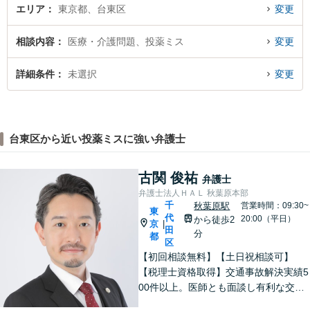
エリア
東京都、台東区
変更
相談内容
医療・介護問題、投薬ミス
変更
詳細条件
未選択
変更
台東区から近い投薬ミスに強い弁護士
古関 俊祐
弁護士
弁護士法人ＨＡＬ 秋葉原本部
千
秋葉原駅
営業時間：09:30~
東
代
20:00（平日）
から徒歩2
京
|
田
分
都
区
【初回相談無料】【土日祝相談可】
【税理士資格取得】交通事故解決実績5
00件以上。医師とも面談し有利な交渉
を進めます。住宅やローンがある場合