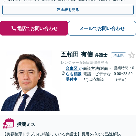
結果が得られるように尽力いたします。
料金表を見る
電話でお問い合わせ
メールでお問い合わせ
五領田 有信
弁護士
埼玉県
レンジャー五領田法律事務所
営業時間：0
台東区
か
面談方法(対面・
らも相談
電話・ビデオな
0:00~23:59
受付中
ど)は応相談
（平日）
投薬ミス
【美容整形トラブルに精通している弁護士】費用を抑えて迅速解決