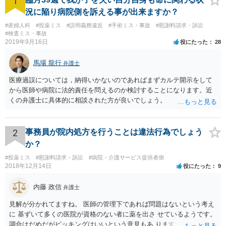
1
況に陥り病院側を訴える事が出来ますか？
#産婦人科
#投薬ミス
#説明義務違反
#手術ミス・事故
#慰謝料請求・訴訟
#検査ミス・事故
2019年9月16日
役にたった
28
馬場 龍行
弁護士
医療過誤については，納得いかないのであればまずカルテ開示をして
から医師や病院に法的責任を問えるのか検討することになります。近
くの弁護士に具体的に相談された方が良いでしょう。
2
事務員が院内処方を行うことは違法行為でしょう
か？
#投薬ミス
#慰謝料請求・訴訟
#病院・介護サービス提供者側
2018年12月14日
役にたった
9
内藤 政信
弁護士
見解が分かれてますね。 医師の管理下であれば問題はないという考え
に 基ずいて多くの医院が資格のない者に薬を出さ せているようです。
調合はだめだがピッキングはいいという意見もあ りますね。 また患者