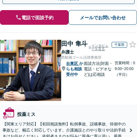
電話で面談予約
メールでお問い合わせ
田中 隼斗
千葉県
インタビュ
ーを見る
弁護士
西船橋ゴール法律事務所
営業時間：0
台東区
か
面談方法(対面・
らも相談
電話・ビデオな
9:00~20:00
受付中
ど)は応相談
（平日）
投薬ミス
【関東エリア対応】【初回相談無料】転倒事故、誤嚥事故、徘徊中の
事故など、幅広く対応しています。介護施設とのやり取りや法的手続
きはお任せください。依頼者さまのお悩みに親身に寄り添い、最善の