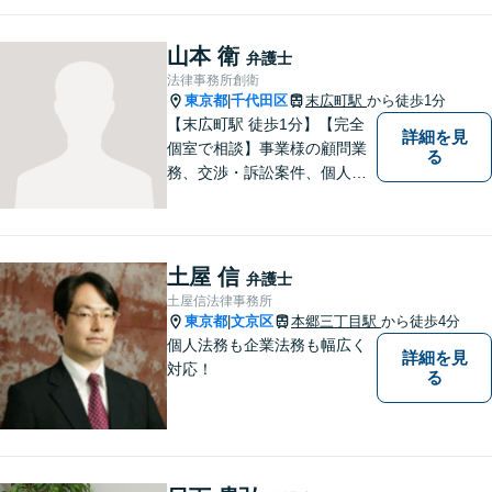
の方はお一人で抱え込まずに
まずはご相談ください。【メ
山本 衛
弁護士
ディア出演】
法律事務所創衛
東京都
千代田区
末広町駅
から徒歩1分
|
【末広町駅 徒歩1分】【完全
詳細を見
個室で相談】事業様の顧問業
る
務、交渉・訴訟案件、個人の
方の案件など幅広い分野にて
法的サポートを行っていま
す。 お気軽にご相談くださ
い。
土屋 信
弁護士
土屋信法律事務所
東京都
文京区
本郷三丁目駅
から徒歩4分
|
個人法務も企業法務も幅広く
詳細を見
対応！
る