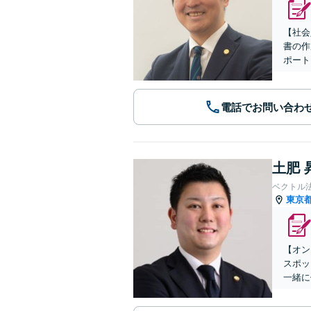
【社会
書の作
ポート
電話でお問い合わ
土肥 
ベクトル
東京
【オン
スポッ
一緒に