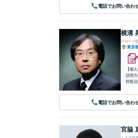
電話でお問い合わ
横溝 
グローブ
東京
【個人
説明力
対処法
電話でお問い合わ
宮脇 
ミキ法律