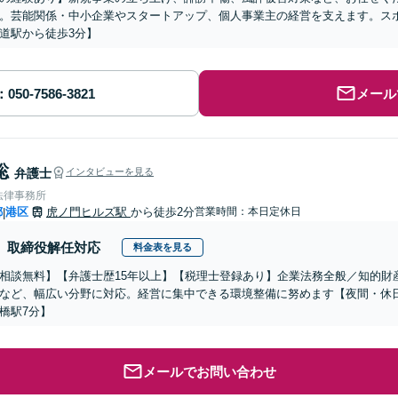
。芸能関係・中小企業やスタートアップ、個人事業主の経営を支えます。ス
道駅から徒歩3分】
メール
聡
弁護士
インタビューを見る
法律事務所
都
港区
虎ノ門ヒルズ駅
から徒歩2分
営業時間：本日定休日
|
取締役解任対応
料金表を見る
相談無料】【弁護士歴15年以上】【税理士登録あり】企業法務全般／知的財
など、幅広い分野に対応。経営に集中できる環境整備に努めます【夜間・休日
橋駅7分】
メールでお問い合わせ