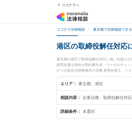
ココナラへ
ココナラ法律相談
東京都で法律相談できる
港区の取締役解任対応
東京都の港区で取締役解任対応に強い弁護士が
顧問弁護士契約や契約書作成・リーガルチェッ
かつき総合法律事務所の宮﨑 貴博弁護士、ベ
た取締役解任対応のトラブルを今すぐに弁護士
相談できる港区内の弁護士に相談予約したい』
エリア
東京都、港区
相談内容
企業法務、取締役解任対応
詳細条件
未選択