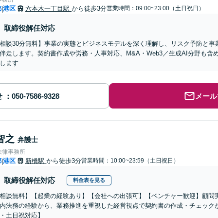
都
港区
六本木一丁目駅
から徒歩3分
営業時間：09:00~23:00（土日祝日）
|
取締役解任対応
相談30分無料】事業の実態とビジネスモデルを深く理解し、リスク予防と事
伴走します。契約書作成や労務・人事対応、M&A・Web3／生成AI分野も
します
せ
メール
智之
弁護士
法律事務所
都
港区
新橋駅
から徒歩3分
営業時間：10:00~23:59（土日祝日）
|
取締役解任対応
料金表を見る
相談無料】【起業の経験あり】【会社への出張可】【ベンチャー歓迎】顧問
内法務の経験から、業務推進を重視した経営視点で契約書の作成・チェック
・土日祝対応】