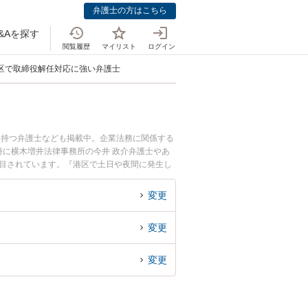
弁護士の方はこちら
&Aを探す
閲覧履歴
マイリスト
ログイン
区で取締役解任対応に強い弁護士
を持つ弁護士なども掲載中。企業法務に関係する
に横木増井法律事務所の今井 政介弁護士やあ
注目されています。『港区で土日や夜間に発生し
したい』『初回相談無料で取締役解任対応を法律
変更
変更
変更