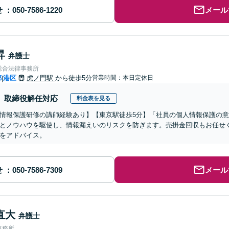
せ
メール
昇
弁護士
総合法律事務所
都
港区
虎ノ門駅
から徒歩5分
営業時間：本日定休日
|
取締役解任対応
料金表を見る
情報保護研修の講師経験あり】【東京駅徒歩5分】「社員の個人情報保護の
とノウハウを駆使し、情報漏えいのリスクを防ぎます。売掛金回収もお任せ
をアドバイス。
せ
メール
直大
弁護士
事務所