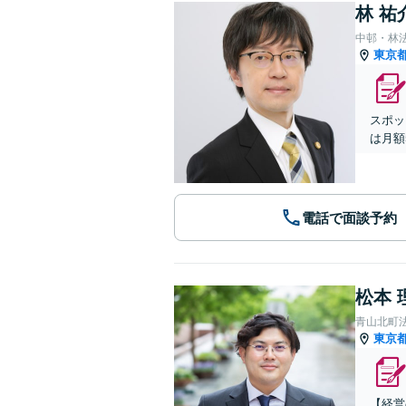
林 祐
中邨・林
東京
スポッ
は月額
電話で面談予約
松本 
青山北町
東京
【経営