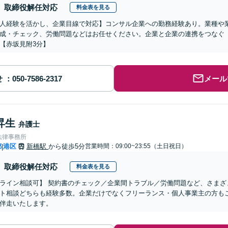
取締役解任対応
料金表を見る
人経験を活かし、企業目線で対応】コンサル企業への勤務経験あり。業種や
成・チェック、労働問題などはお任せください。企業と企業の連携をつなぐ
【赤坂見附3分】
せ
メール
昇生
弁護士
法律事務所
都
港区
新橋駅
から徒歩5分
営業時間：09:00~23:55（土日祝日）
|
取締役解任対応
料金表を見る
ライン相談可】 契約書のチェック／企業間トラブル／労働問題など、さまざ
ト相談どちらも経験多数。企業だけでなくフリーランス・個人事業主の方も
伴走いたします。