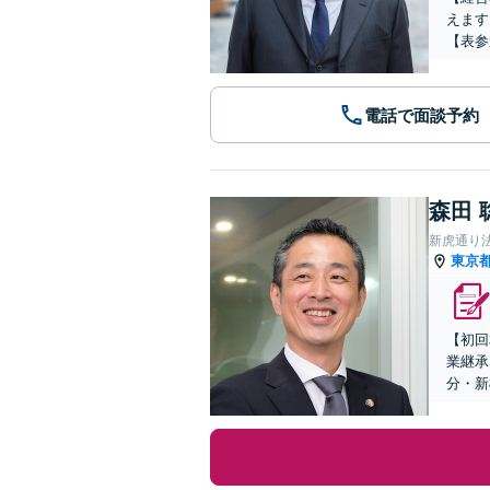
えます
【表参
電話で面談予約
森田 
新虎通り
東京
【初回
業継承
分・新