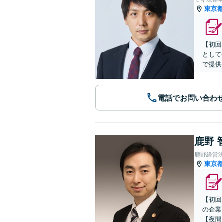
東京
【初回
として
で提供
電話でお問い合わ
鹿野 
鹿野経営
東京
【初回
の企業
【夜間