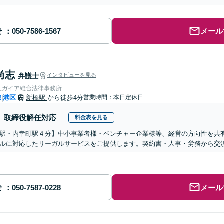
せ
メール
尚志
弁護士
インタビューを見る
人ガイア総合法律事務所
都
港区
新橋駅
から徒歩4分
営業時間：本日定休日
|
取締役解任対応
料金表を見る
駅・内幸町駅４分】中小事業者様・ベンチャー企業様等、経営の方向性を共
ルに対応したリーガルサービスをご提供します。契約書・人事・労務から交
せ
メール