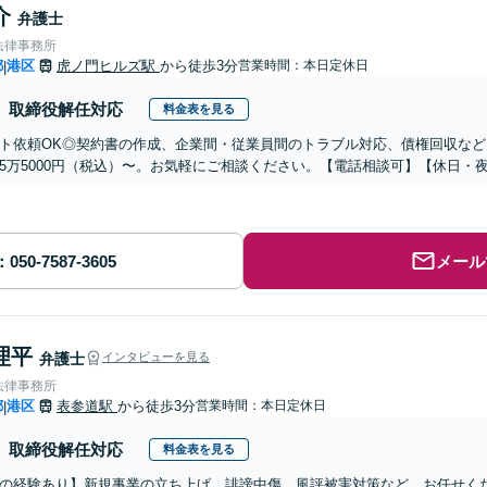
介
弁護士
法律事務所
都
港区
虎ノ門ヒルズ駅
から徒歩3分
営業時間：本日定休日
|
取締役解任対応
料金表を見る
ト依頼OK◎契約書の作成、企業間・従業員間のトラブル対応、債権回収な
5万5000円（税込）〜。お気軽にご相談ください。【電話相談可】【休日・
メール
理平
弁護士
インタビューを見る
法律事務所
都
港区
表参道駅
から徒歩3分
営業時間：本日定休日
|
取締役解任対応
料金表を見る
の経験あり】新規事業の立ち上げ、誹謗中傷、風評被害対策など、お任せく