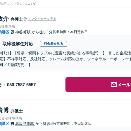
検索結果について詳しくは
こちら
)
政介
弁護士
インタビューを見る
法律事務所
都
港区
神谷町駅
から徒歩1分
営業時間：本日定休日
|
取締役解任対応
料金表を見る
町1分】【貿易・税関トラブルに豊富な実績がある事務所】【一貫した企業
応】不祥事対応、反社対応、クレーム対応のほか、ジェネラルコーポ―レー
可／月額3万円～】
せ
メール
貴博
弁護士
総合法律事務所
都
港区
赤坂見附駅
から徒歩3分
営業時間：本日定休日
|