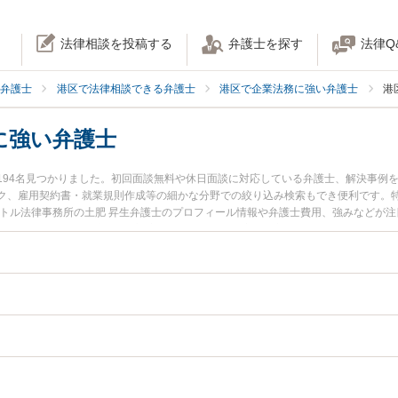
法律相談を投稿する
弁護士を探す
法律Q
弁護士
港区で法律相談できる弁護士
港区で企業法務に強い弁護士
港
に強い弁護士
194名見つかりました。初回面談無料や休日面談に対応している弁護士、解決事例
ク、雇用契約書・就業規則作成等の細かな分野での絞り込み検索もでき便利です。特
クトル法律事務所の土肥 昇生弁護士のプロフィール情報や弁護士費用、強みなどが
に相談したい』『取締役解任対応のトラブル解決の実績豊富な近くの弁護士を検索
などでお困りの相談者さんにおすすめです。