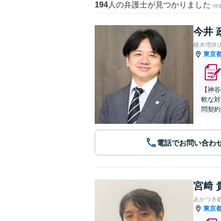
194
人の弁護士が見つかりました
(
今井 
横木増井
東京
【神谷
軟な対
問契約
電話でお問い合わ
宮﨑 
あかつき
東京