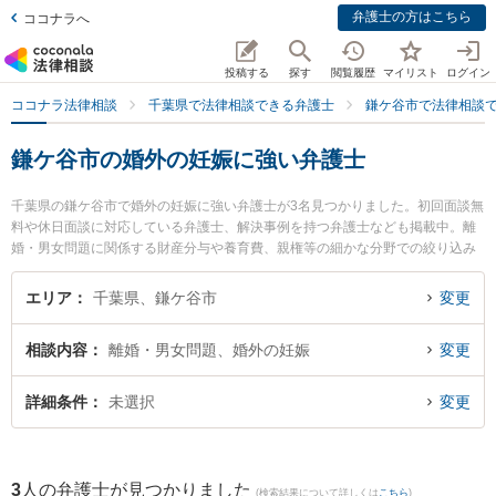
弁護士の方はこちら
ココナラへ
投稿する
探す
閲覧履歴
マイリスト
ログイン
ココナラ法律相談
千葉県で法律相談できる弁護士
鎌ケ谷市で法律相談
鎌ケ谷市の婚外の妊娠に強い弁護士
千葉県の鎌ケ谷市で婚外の妊娠に強い弁護士が3名見つかりました。初回面談無
料や休日面談に対応している弁護士、解決事例を持つ弁護士なども掲載中。離
婚・男女問題に関係する財産分与や養育費、親権等の細かな分野での絞り込み
検索もでき便利です。特にかまがや総合法律事務所の奧村 裕子弁護士やかまが
や総合法律事務所の新川 雄斗弁護士、かまがや総合法律事務所の塚谷 祐貴弁護
エリア
千葉県、鎌ケ谷市
変更
士のプロフィール情報や弁護士費用、強みなどが注目されています。『鎌ケ谷
市で土日や夜間に発生した婚外の妊娠のトラブルを今すぐに弁護士に相談した
相談内容
離婚・男女問題、婚外の妊娠
変更
い』『婚外の妊娠のトラブル解決の実績豊富な近くの弁護士を検索したい』
『初回相談無料で婚外の妊娠を法律相談できる鎌ケ谷市内の弁護士に相談予約
したい』などでお困りの相談者さんにおすすめです。
詳細条件
未選択
変更
3
人の弁護士が見つかりました
(検索結果について詳しくは
こちら
)