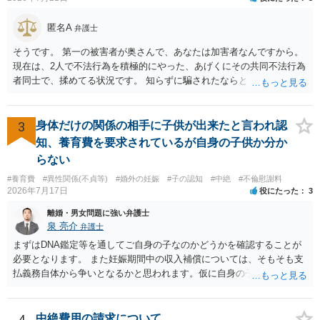
交わすようにしてください。
匿名A
弁護士
そうです。 第一の被害者が奥さんで、あなたは加害者なんですから。
現在は、2人で不法行為を積極的にやった、あげくにその共同不法行為
者同士で、揉めてる状況です。 知らずに騙されたならともか
く・・・。 それでも経緯を考えれば多少は、その男よりは同情できる
というだけですから。
3
身体だけの関係の相手に子供が出来たと言われ認
知、養育費を要求されているが自身の子供か分か
らない
#養育費
#異性関係(不貞等)
#婚外の妊娠
#子の認知
#中絶
#不倫慰謝料
2026年7月17日
役にたった
3
離婚・男女問題に強い弁護士
泉 亮介
弁護士
まずはDNA鑑定等を通してご自身の子なのかどうかを確認することが
必要となります。 また妊娠期間中の収入補償については、そもそも支
払義務自体から争いとなるかと思われます。仮に自身の子であったと
して、そのことから当然に補償義務が発生するものではありません。
相手に弁護士がついているということであれば、依頼をするかしない
かは別として一度ご自身も個別に弁護士に相談をされたほうが良いで
4
中絶費用の請求について