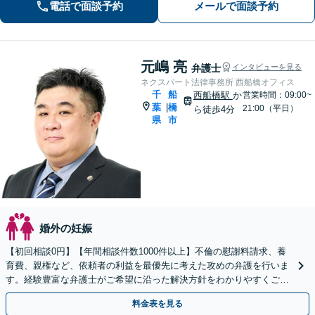
電話で面談予約
メールで面談予約
経験有の弁護士】
元嶋 亮
弁護士
インタビューを見る
ネクスパート法律事務所 西船橋オフィス
千
船
西船橋駅
か
営業時間：09:00~
葉
橋
|
21:00（平日）
ら徒歩4分
県
市
婚外の妊娠
【初回相談0円】【年間相談件数1000件以上】不倫の慰謝料請求、養
育費、親権など、依頼者の利益を最優先に考えた攻めの弁護を行いま
す。経験豊富な弁護士がご希望に沿った解決方針をわかりやすくご提
案します。お気軽にお問合せ下さい。
料金表を見る