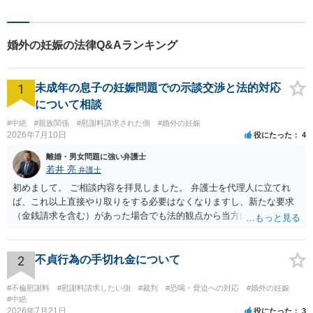
んな些細なことでも、まずは
お気軽にお問い合わせくださ
い。
婚外の妊娠の法律Q&Aランキング
1
未成年の息子の妊娠問題での示談交渉と法的対応
について相談
#中絶
#親族関係
#慰謝料請求された側
#婚外の妊娠
2026年7月10日
役にたった
4
離婚・男女問題に強い弁護士
若井 亮
弁護士
初めまして。 ご相談内容を拝見しました。 弁護士を代理人に立てれ
ば、これ以上直接やり取りをする必要はなくなりますし、新たな要求
（金銭請求を含む）があった場合でも法的観点から当方に支払うべき
義務があるのかを精査し、回答することができます。 代理人を立てな
いのであれば、基本的にはご自身で対応していくことになります。 こ
れ以上の要求を回避するためには、合意内容を書面しておくことで
2
不貞行為の手切れ金について
す。 特に重要な点としては、合意事項以外には貸し借りが無いことを
確認する条項（清算条項）をきちんと盛り込んでおくことです。 お金
#不倫慰謝料
#慰謝料請求したい側
#裁判
#恐喝・脅迫への対応
#婚外の妊娠
を払うにしても、紛争が蒸し返されないよう、合意書を作成して取り
#中絶
2026年7月21日
役にたった
3