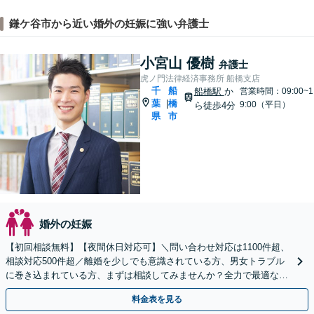
鎌ケ谷市から近い婚外の妊娠に強い弁護士
小宮山 優樹
弁護士
虎ノ門法律経済事務所 船橋支店
千
船
船橋駅
か
営業時間：09:00~1
葉
橋
|
9:00（平日）
ら徒歩4分
県
市
婚外の妊娠
【初回相談無料】【夜間休日対応可】＼問い合わせ対応は1100件超、
相談対応500件超／離婚を少しでも意識されている方、男女トラブル
に巻き込まれている方、まずは相談してみませんか？全力で最適な対
応策を提案します。
料金表を見る