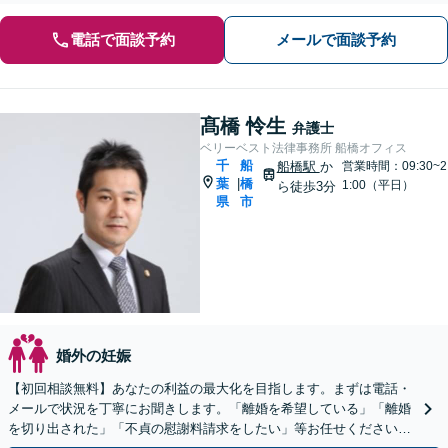
電話で面談予約
メールで面談予約
髙橋 怜生
弁護士
ベリーベスト法律事務所 船橋オフィス
千
船
船橋駅
か
営業時間：09:30~2
葉
橋
|
1:00（平日）
ら徒歩3分
県
市
婚外の妊娠
【初回相談無料】あなたの利益の最大化を目指します。まずは電話・
メールで状況を丁寧にお聞きします。「離婚を希望している」「離婚
を切り出された」「不貞の慰謝料請求をしたい」等お任せください。