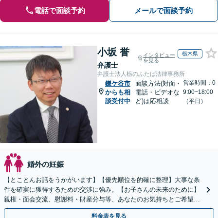
電話で面談予約
メールで面談予約
小坂 誉
栃木県
インタビュー
を見る
弁護士
弁護士法人栃のふたば法律事務所
営業時間：0
鎌ケ谷市
面談方法(対面・
からも相
電話・ビデオな
9:00~18:00
談受付中
ど)は応相談
（平日）
婚外の妊娠
【とことんお話をうかがいます】【優先順位を的確に整理】大事な条
件を確実に獲得するための交渉に強み。【お子さんの未来のために】
親権・面会交流、慰謝料・財産分与等、あなたのお気持ちとご希望を
聞かせてください！【完全個室／子連れ相談可】
料金表を見る