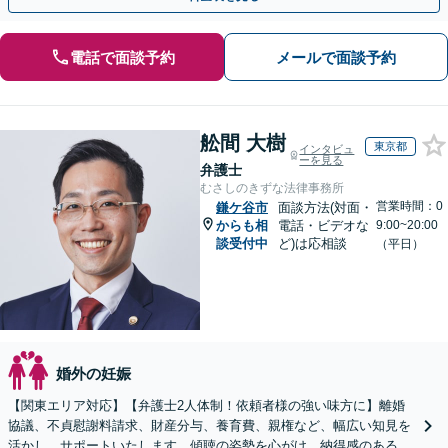
電話で面談予約
メールで面談予約
舩間 大樹
東京都
インタビュ
ーを見る
弁護士
むさしのきずな法律事務所
営業時間：0
鎌ケ谷市
面談方法(対面・
からも相
電話・ビデオな
9:00~20:00
談受付中
ど)は応相談
（平日）
婚外の妊娠
【関東エリア対応】【弁護士2人体制！依頼者様の強い味方に】離婚
協議、不貞慰謝料請求、財産分与、養育費、親権など、幅広い知見を
活かし、サポートいたします。傾聴の姿勢を心がけ、納得感のある解