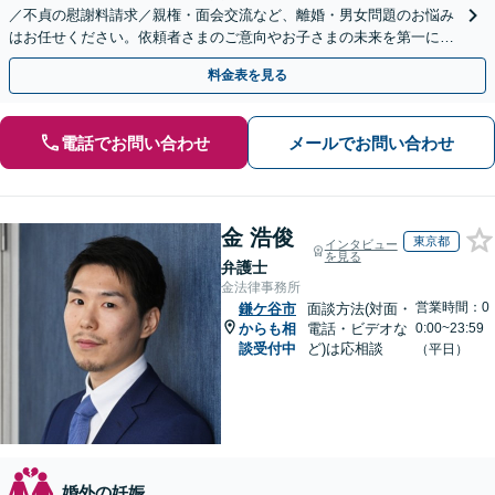
／不貞の慰謝料請求／親権・面会交流など、離婚・男女問題のお悩み
はお任せください。依頼者さまのご意向やお子さまの未来を第一に、
最善の解決へ向けてサポートいたします【子連れ相談】
料金表を見る
電話でお問い合わせ
メールでお問い合わせ
金 浩俊
東京都
インタビュー
を見る
弁護士
金法律事務所
営業時間：0
鎌ケ谷市
面談方法(対面・
からも相
電話・ビデオな
0:00~23:59
談受付中
ど)は応相談
（平日）
婚外の妊娠