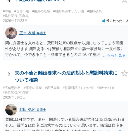
しょう。
#中絶
#音信不通
#婚外の妊娠
#慰謝料請求したい側
#婚約破棄
#異性関係(不貞等)
2026年7月23日
役にたった
2
正木 友啓
弁護士
間に弁護士を入れると、費用対効果の観点から損になってしまう可能
性があります 無料あるいは安価な相談料の弁護士事務所に一度相談に
行かれて、今できること・請求できるものについて整理されるのがよ
いかと思います
5
夫の不倫と離婚要求への法的対応と慰謝料請求に
ついて相談
#不倫慰謝料
#悪意の遺棄
#育児放棄
#慰謝料請求したい側
#婚外の妊娠
#異性関係(不貞等)
2026年8月2日
肥田 弘昭
弁護士
質問1は可能です。また、同居している場合破綻抗弁はほぼ認められま
せん。質問２は自宅に請求するのはよいかと思います。職場は自宅を