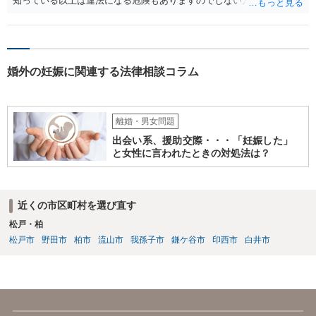
知っている以上は違法になる危険もありますのでしない方が良いで
す。質問３は可能かと思います。質問４は悪意の遺棄などに該当する
かと思います。有責配偶者ですので相手方からの離婚は拒否しても仮
に訴訟されても法的に成立しません。質問５は認知すると養育費支払
い、相続権が発生します。合意があれば法的に可能ですが法律で強制
婚外の妊娠に関連する法律相談コラム
することはできません。質問６は可能です。質問７は不貞行為の写真
データ（ハメ撮り）、第三者撮影の腕組み写真、夫の自白録音まであ
るのであれば十分かと思います。ご参考にしてください。
離婚・男女問題
出会い系、援助交際・・・「妊娠した」
と女性に言われたときの対処法は？
近くの市区町村を選び直す
松戸・柏
松戸市
野田市
柏市
流山市
我孫子市
鎌ケ谷市
印西市
白井市