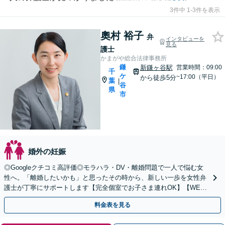
3件中 1-3件を表示
奧村 裕子
弁
インタビューを
見る
護士
かまがや総合法律事務所
鎌
新鎌ヶ谷駅
営業時間：09:00
千
ケ
~17:00（平日）
から徒歩5分
葉
|
谷
県
市
婚外の妊娠
◎Googleクチコミ高評価◎モラハラ・DV・離婚問題で一人で悩む女
性へ。「離婚したいかも」と思ったその時から、新しい一歩を女性弁
護士が丁寧にサポートします【完全個室でお子さま連れOK】【WEB
面談可】【新鎌ケ谷駅5分】
料金表を見る