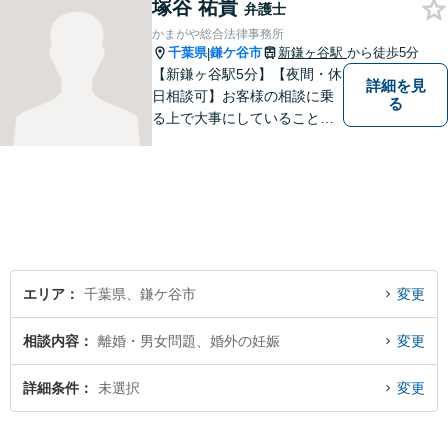
塚谷 祐貴
ます！お困りごとがございま
弁護士
したら、どうぞお気軽にご相
かまがや総合法律事務所
談ください。
千葉県
鎌ケ谷市
新鎌ヶ谷駅
から徒歩5分
|
【新鎌ヶ谷駅5分】【夜間・休
詳細を見
日相談可】お客様の相談に乗
る
る上で大事にしていることは
「お客様の話をよく聞くこ
と」や「より良い解決を目指
すこと」です。お客様のお悩
みに真摯に耳を傾け，個々の
事情を吟味したうえで適切な
解決が図れるようサポートし
て参ります。
エリア
千葉県、鎌ケ谷市
変更
相談内容
離婚・男女問題、婚外の妊娠
変更
詳細条件
未選択
変更