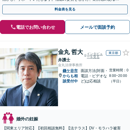
決を
料金表を見る
電話でお問い合わせ
メールで面談予約
金丸 哲大
東京都
インタビュ
ーを見る
弁護士
金丸法律事務所
営業時間：0
鎌ケ谷市
面談方法(対面・
からも相
電話・ビデオな
8:00~20:00
談受付中
ど)は応相談
（平日）
婚外の妊娠
【関東エリア対応】【初回相談無料】【法テラス】DV・モラハラ被害