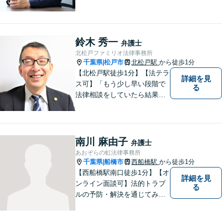
上。複数の無罪や不起訴を獲
得した経験を活かし、最善の
解決を【離婚問題】男性側の
豊富な対応実績。セカンドオ
鈴木 秀一
弁護士
ピニオンも可能です【初回相
北松戸ファミリオ法律事務所
談無料】【夜間／土日祝日対
千葉県
松戸市
北松戸駅
から徒歩1分
|
応可】
【北松戸駅徒歩1分】【法テラ
詳細を見
ス可】「もう少し早い段階で
る
法律相談をしていたら結果が
変わっていた」問題を解決し
たい。「家族のお悩みを、ま
るごと笑顔に」をモットー
に、皆さんの明るい未来をサ
南川 麻由子
弁護士
ポートします。【電話相談
あおぞらの虹法律事務所
可】
千葉県
船橋市
西船橋駅
から徒歩1分
|
【西船橋駅南口徒歩1分】【オ
詳細を見
ンライン面談可】法的トラブ
る
ルの予防・解決を通じてみな
さまが前向きに歩むお手伝い
ができたらうれしいです。ど