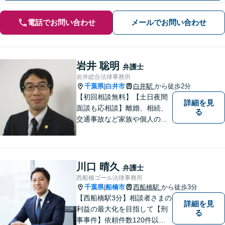
電話でお問い合わせ
メールでお問い合わせ
岩井 聡明
弁護士
岩井総合法律事務所
千葉県
白井市
白井駅
から徒歩2分
|
【初回相談無料】【土日夜間
詳細を見
面談も応相談】離婚、相続、
る
交通事故など家族や個人のト
ラブルでお悩みの方は気軽に
ご相談ください。弁護士が誠
心誠意、ご納得いくまでお話
を聞き、具体的な解決案をご
川口 晴久
弁護士
提案させていただきます。
西船橋ゴール法律事務所
千葉県
船橋市
西船橋駅
から徒歩3分
|
【西船橋駅3分】相談者さまの
詳細を見
利益の最大化を目指して【刑
る
事事件】依頼件数120件以