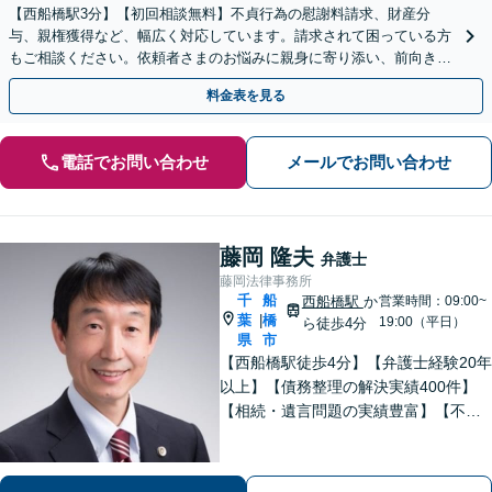
【西船橋駅3分】【初回相談無料】不貞行為の慰謝料請求、財産分
与、親権獲得など、幅広く対応しています。請求されて困っている方
もご相談ください。依頼者さまのお悩みに親身に寄り添い、前向きな
一歩を踏み出せるように全力でサポートします。
料金表を見る
電話でお問い合わせ
メールでお問い合わせ
藤岡 隆夫
弁護士
藤岡法律事務所
千
船
西船橋駅
か
営業時間：09:00~
葉
橋
|
19:00（平日）
ら徒歩4分
県
市
【西船橋駅徒歩4分】【弁護士経験20年
以上】【債務整理の解決実績400件】
【相続・遺言問題の実績豊富】【不動
産について豊富な経験】地元密着で相
続・不動産問題も最後まできめ細かく
親身にサポートし解決へ。【企業勤め