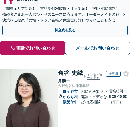
【関東エリア対応】【電話受付24時間・土日対応】【初回相談無料】
依頼者さまお一人おひとりのニーズに応えます。オーダーメイドの解
決策をご提案「女性スタッフ在籍／弁護士に話しづらいことも安心」
「熟年離婚のご相談お受けします」【完全個室相談】
料金表を見る
電話でお問い合わせ
メールでお問い合わせ
角谷 史織
埼玉県
インタビュ
ーを見る
弁護士
大野角谷法律事務所
営業時間：0
鎌ケ谷市
面談方法(対面・
からも相
電話・ビデオな
9:30~18:00
談受付中
ど)は応相談
（平日）