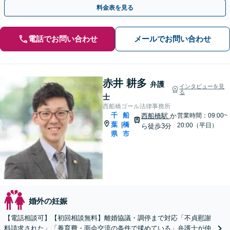
【リーズナブルな料金設定】
料金表を見る
電話でお問い合わせ
メールでお問い合わせ
赤井 耕多
弁護
インタビューを見
る
士
西船橋ゴール法律事務所
千
船
西船橋駅
か
営業時間：09:00~
葉
橋
|
20:00（平日）
ら徒歩3分
県
市
婚外の妊娠
【電話相談可】【初回相談無料】離婚協議・調停まで対応「不貞慰謝
料請求された」「養育費・面会交流の条件で揉めている」弁護士が仲