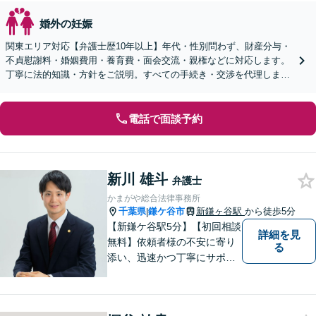
婚外の妊娠
関東エリア対応【弁護士歴10年以上】年代・性別問わず、財産分与・
不貞慰謝料・婚姻費用・養育費・面会交流・親権などに対応します。
丁寧に法的知識・方針をご説明。すべての手続き・交渉を代理します
【子連れ相談可】【休日・夜間面談可】
電話で面談予約
新川 雄斗
弁護士
かまがや総合法律事務所
千葉県
鎌ケ谷市
新鎌ヶ谷駅
から徒歩5分
|
【新鎌ケ谷駅5分】【初回相談
詳細を見
無料】依頼者様の不安に寄り
る
添い、迅速かつ丁寧にサポー
ト。借金問題・相続・交通事
故など幅広いお悩みに対応
し、納得のいく解決を目指し