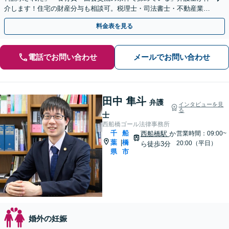
介します！住宅の財産分与も相談可。税理士・司法書士・不動産業者
と連携してサポート【夜間・休日面談可】【西船橋駅3分】
料金表を見る
電話でお問い合わせ
メールでお問い合わせ
田中 隼斗
弁護
インタビューを見
る
士
西船橋ゴール法律事務所
千
船
西船橋駅
か
営業時間：09:00~
葉
橋
|
20:00（平日）
ら徒歩3分
県
市
婚外の妊娠