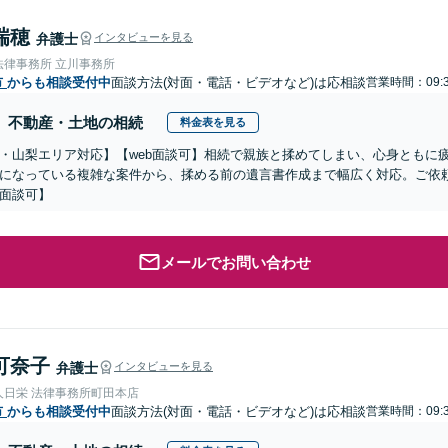
瑞穂
弁護士
インタビューを見る
法律事務所 立川事務所
市
からも相談受付中
面談方法(対面・電話・ビデオなど)は応相談
営業時間：09:3
不動産・土地の相続
料金表を見る
・山梨エリア対応】【web面談可】相続で親族と揉めてしまい、心身ともに
になっている複雑な案件から、揉める前の遺言書作成まで幅広く対応。ご依
面談可】
メールでお問い合わせ
可奈子
弁護士
インタビューを見る
人日栄 法律事務所町田本店
市
からも相談受付中
面談方法(対面・電話・ビデオなど)は応相談
営業時間：09: