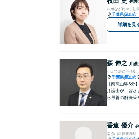
牧田 史
弁護
ルポながれやま法
千葉県
流山市
|
詳細を見
森 伸之
弁護
かえで法律事務所
千葉県
流山市
|
【南流山駅3分
弁護士が、皆さまのトラブ
ら最善の解決策
香遠 優介
南流山法律事務所