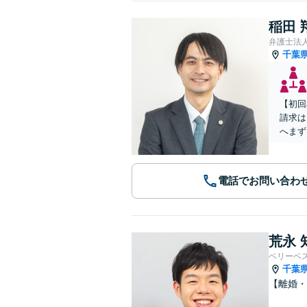
稲田 
弁護士法
千葉
【初回
請求は
へまず
電話でお問い合わ
荒永 
ベリーベ
千葉
【離婚・