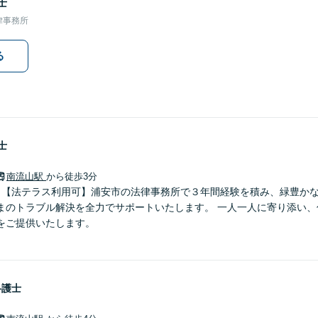
士
律事務所
る
士
南流山駅
から徒歩3分
】【法テラス利用可】浦安市の法律事務所で３年間経験を積み、緑豊か
ル解決を全力でサポートいたします。 一人一人に寄り添い、信頼関係を築きなが
をご提供いたします。
弁護士