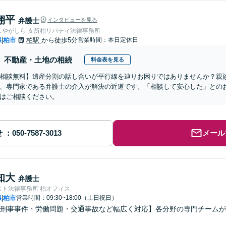
翔平
弁護士
インタビューを見る
人やがしら 支所柏リバティ法律事務所
県
柏市
柏駅
から徒歩5分
営業時間：本日定休日
|
不動産・土地の相続
料金表を見る
相談無料】遺産分割の話し合いが平行線を辿りお困りではありませんか？親
、専門家である弁護士の介入が解決の近道です。「相談して安心した」との
はご相談ください。
せ
メール
知大
弁護士
スト法律事務所 柏オフィス
県
柏市
営業時間：09:30~18:00（土日祝日）
|
刑事事件・労働問題・交通事故など幅広く対応】各分野の専門チームが