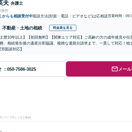
英夫
弁護士
事務所
市
からも相談受付中
面談方法(対面・電話・ビデオなど)は応相談
営業時間：09:
不動産・土地の相続
料金表を見る
士歴10年以上】【初回無料】【関東エリア対応】ご高齢の方の成年後見や任
務、相続発生後の遺産分割協議、複雑な遺留分請求まで、一貫して対応！他
EB面談対応】
せ
メール
果について詳しくは
こちら
)