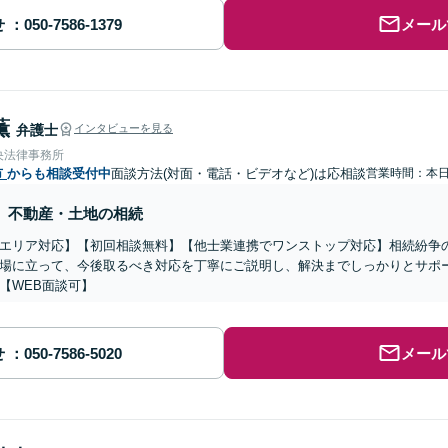
せ
メール
薫
弁護士
インタビューを見る
央法律事務所
市
からも相談受付中
面談方法(対面・電話・ビデオなど)は応相談
営業時間：本
不動産・土地の相続
エリア対応】【初回相談無料】【他士業連携でワンストップ対応】相続紛争
場に立って、今後取るべき対応を丁寧にご説明し、解決までしっかりとサポ
【WEB面談可】
せ
メール