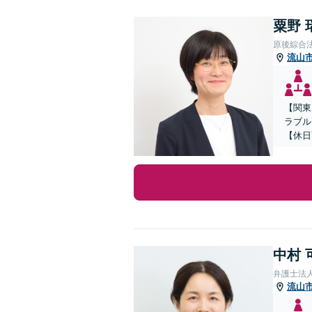
粟野 
原後綜合
流山
【関東
ラブル
【休日
中村 
弁護士法
流山