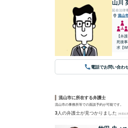
山川 
延命法律
流山
【弁護
死後事
求【W
電話でお問い合わ
流山市に所在する弁護士
流山市の事務所等での面談予約が可能です。
3
人の弁護士が見つかりました
(検索結