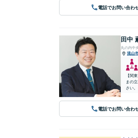
電話でお問い合わ
田中 
丸の内中
流山
【関東
まの立
さい。
電話でお問い合わ