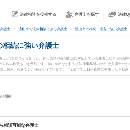
法律相談を投稿する
弁護士を探す
法律Q
弁護士
流山市で法律相談できる弁護士
流山市で相続・遺言に強い弁護士
の相続に強い弁護士
護士が3名見つかりました。休日面談や夜間面談に対応している弁護士なども掲載
絞り込み検索もでき便利です。特にルポながれやま法律事務所の牧田 史弁護士やか
弁護士費用、強みなどが注目されています。『流山市で土日や夜間に発生した不動産
決の実績豊富な近くの弁護士を検索したい』『初回相談無料で不動産・土地の相続
す。
の相続
ら相談可能な弁護士