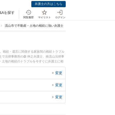
弁護士の方はこちら
&Aを探す
閲覧履歴
マイリスト
ログイン
流山市で不動産・土地の相続に強い弁護士
中。相続・遺言に関係する家族間の相続トラブル
えで法律事務所の森 伸之弁護士、南流山法律事
・土地の相続のトラブルを今すぐに弁護士に相
を法律相談できる流山市内の弁護士に相談予約し
変更
変更
変更