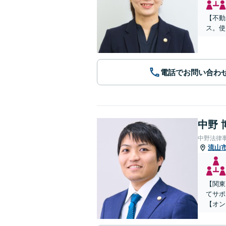
【不動
ス。使
電話でお問い合わ
中野 
中野法律
流山
【関東
てサポ
【オン