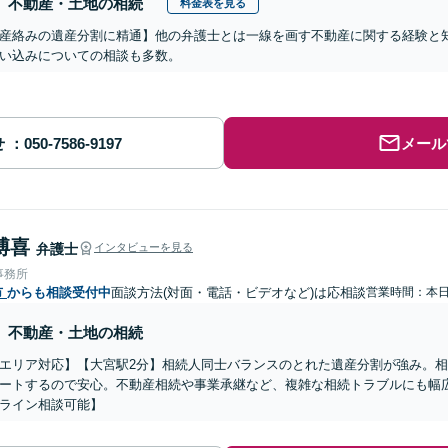
不動産・土地の相続
料金表を見る
産絡みの遺産分割に精通】他の弁護士とは一線を画す不動産に関する経験と
い込みについての相談も多数。
せ
メール
博喜
弁護士
インタビューを見る
事務所
市
からも相談受付中
面談方法(対面・電話・ビデオなど)は応相談
営業時間：本
不動産・土地の相続
エリア対応】【大宮駅2分】相続人同士バランスのとれた遺産分割が強み。
ートするので安心。不動産相続や事業承継など、複雑な相続トラブルにも幅
ライン相談可能】