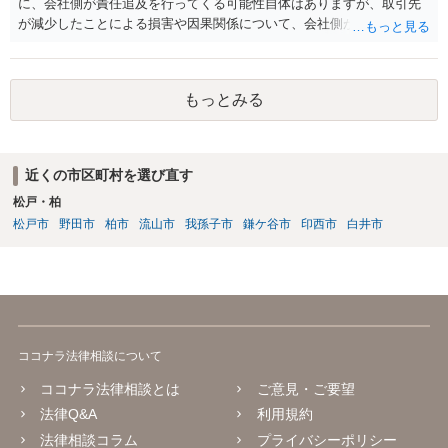
に、会社側が責任追及を行ってくる可能性自体はありますが、取引先
を得るには必要だからです。良い解決になりますよう祈念しておりま
が減少したことによる損害や因果関係について、会社側が立証する義
す。納得のいかないことは徹底的に解明しましょう！ 頑張って下さ
務を負います。そのため、損害賠償が認められるハードルは一定程度
い！！
高いです。 誓約書に、「何かあれば損害賠償をします」という文言が
あると、賠償責任についての会社側の立証のハードルは下がるので、
もっとみる
署名すべきではないということになります。
近くの市区町村を選び直す
松戸・柏
松戸市
野田市
柏市
流山市
我孫子市
鎌ケ谷市
印西市
白井市
ココナラ法律相談について
ココナラ法律相談とは
ご意見・ご要望
法律Q&A
利用規約
法律相談コラム
プライバシーポリシー