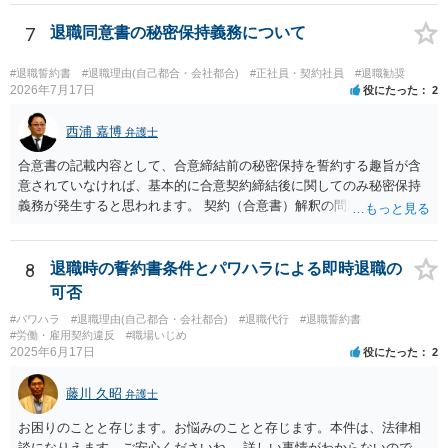
ますと、本人での交渉は難儀する可能性があるかと考えられます。 解
決につながるかというところですが、例えば、民事調停で話合いを行
7
退職同意書の秘密保持義務について
い、調停委員を通じて相手方を説得してもらうという方法も考えられ
ます。
#退職誓約書
#退職理由(自己都合・会社都合)
#正社員・契約社員
#退職勧奨
2026年7月17日
役にたった
2
西浦 嘉博
弁護士
合意書の記載内容として、合意締結前の秘密保持を誓約する趣旨が含
意されていなければ、基本的に合意契約締結後に関してのみ秘密保持
義務が発生すると思われます。 契約（合意書）解釈の問題ですので、
内容を精査されてみてください。 より詳細についてお聞きになりたい
場合、最寄りの法律事務所で相談されることを検討ください。
8
退職時の誓約書条件とパワハラによる即時退職の
可否
#パワハラ
#退職理由(自己都合・会社都合)
#退職代行
#退職誓約書
#労働・雇用契約違反
#職場いじめ
2025年6月17日
役にたった
2
藤川 久昭
弁護士
お困りのことと存じます。お悩みのことと存じます。本件は、法律相
談になりえます。ご安心くださいね。 詳しい事情がわからないので、