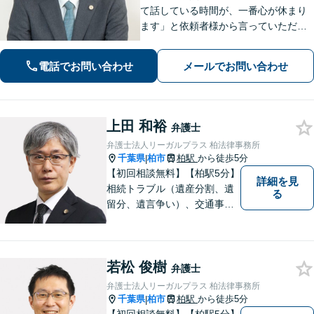
て話している時間が、一番心が休まり
ます」と依頼者様から言っていただい
たこともありました。自身の交通事故
被害の経験も踏まえ、ご相談者様が納
電話でお問い合わせ
メールでお問い合わせ
得して前に進める解決を大切にしてい
ます。お困りの際はお気軽にご相談く
ださい。
上田 和裕
弁護士
弁護士法人リーガルプラス 柏法律事務所
千葉県
柏市
柏駅
から徒歩5分
|
【初回相談無料】【柏駅5分】
詳細を見
相続トラブル（遺産分割、遺
る
留分、遺言争い）、交通事故
（被害者側）、未払い残業代
請求、労働災害に特に力を入
れています。
若松 俊樹
弁護士
弁護士法人リーガルプラス 柏法律事務所
千葉県
柏市
柏駅
から徒歩5分
|