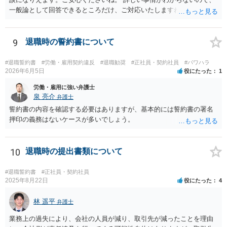
一般論として回答できるところだけ、ご対応いたしますね。 １ 期間
雇用でなければ、退職は自由です。場合によっては、即時退職も可能
です（もめますので避けたいところですが）。 ２ 期間雇用の場合は
「やむをえない事由」が必要です。なければ損害賠償の対象となりえ
9
退職時の誓約書について
ます。ただ、実際は即時退職も不可能ではないです（同じく、もめる
ので避けたいところですが・・・）。 ３ 職場のパワーハラスメント
#退職誓約書
#労働・雇用契約違反
#退職勧奨
#正社員・契約社員
#パワハラ
とは、同じ職場で働く者に対し、職務上の地位や人間関係などの職場
2026年6月5日
役にたった
1
内の優位性を背景に、業務の適正な範囲を超えて、精神的・身体的苦
労働・雇用に強い弁護士
痛を与える又は職場環境を悪化させる行為をいいます。本件の言動
泉 亮介
弁護士
が、これらに該当するかどうか、証拠に基づいて、子細な分析と慎重
誓約書の内容を確認する必要はありますが、基本的には誓約書の署名
な対応が必要です。客観的証拠が不可欠です。 ４ 退職後の競業避止
押印の義務はないケースが多いでしょう。
義務については、合意についてすべての効力が発生するわけではない
です。例えば、既存顧客か否かを問わず、一律に期限の定めも、何ら
の代償措置もなく、営業活動をすることを禁止する場合、不当に営業
10
退職時の提出書類について
の自由及び顧客の選択の自由を奪うものであるから、全てを有効と解
することは公序良俗に反して許されないとされます。本相談は、ネッ
トでのやりとりだけでは、正確な回答が難しい案件です。本件は、法
#退職誓約書
#正社員・契約社員
2025年8月22日
役にたった
4
的に正確に分析すべき事案です。素人判断は大いに危険です。 法的責
任をきちんと追及されたい場合には、労働法にかなり詳しく、上記に
林 遥平
関係した法理等にも通じた弁護士等に相談し、法的に正確に分析して
弁護士
もらい、今後の対応を検討するべきです。弁護士への直接相談が良い
業務上の過失により、会社の人員が減り、取引先が減ったことを理由
と思います。なぜならば、法的にきちんと解明するために、良い知恵