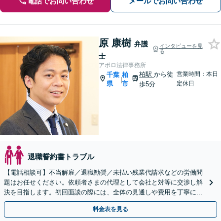
電話でお問い合わせ
メールでお問い合わせ
原 康樹
弁護
インタビューを見
る
士
アポロ法律事務所
柏駅
から徒
営業時間：本日
千葉
柏
|
県
市
定休日
歩5分
退職誓約書トラブル
【電話相談可】不当解雇／退職勧奨／未払い残業代請求などの労働問
題はお任せください。依頼者さまの代理として会社と対等に交渉し解
決を目指します。初回面談の際には、全体の見通しや費用を丁寧にご
説明します【柏駅5分】
料金表を見る