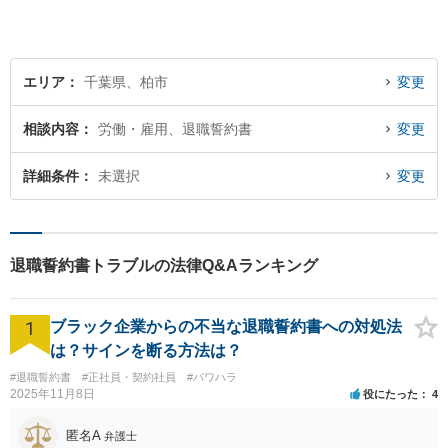
エリア
千葉県、柏市
変更
相談内容
労働・雇用、退職誓約書
変更
詳細条件
未選択
変更
退職誓約書トラブルの法律Q&Aランキング
1
ブラック企業からの不当な退職誓約書への対処法
は？サインを断る方法は？
#退職誓約書
#正社員・契約社員
#パワハラ
2025年11月8日
役にたった
4
匿名A
弁護士