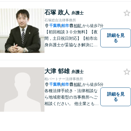
石塚 政人
弁護士
石塚総合法律事務所
千葉県
柏市
柏駅
から徒歩7分
|
【初回相談３０分無料】【夜
詳細を見
間，土日祝日対応】【柏市出
る
身弁護士が妥協なき解決に尽
力します】柏市及び近隣市町
村の企業さま及び市民の皆さ
まに良質な法的サービスを提
大津 郁雄
供いたします。
弁護士
柏パートナー法律事務所
千葉県
柏市
柏駅
から徒歩5分
|
各種法律手続き・法律相談な
詳細を見
ら地域密着型の当事務所へご
る
相談ください。 他士業とも連
携しながら、迅速なリーガル
サポートをご提供いたしま
す。