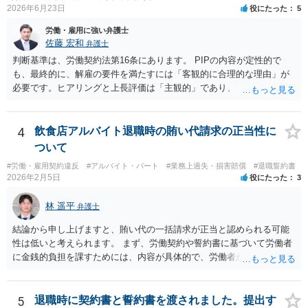
2026年6月23日
役にたった
5
労働・雇用に強い弁護士
佐藤 宏和
弁護士
判断基準は、労働契約法第16条にあります。 PIPの内容が定性的で
も、最終的に、解雇の要件を満たすには「客観的に合理的な理由」が
必要です。ヒアリングと上長評価は「主観的」であり、「客観的に合
理的」とは言い難いため、解雇の要件を満たす証拠として会社側に有
利に使うのは難しいです。ですから、これを達成しなければ退職す
る、賃金減額を受け入れる、などの条件が自動的に発動されるもので
4
飲食店アルバイト退職時の賄い代請求の正当性に
ない限り、PIPの定性評価が即解雇につながる可能性は高くなく、今回
ついて
のPIP自体をさほど恐れる必要はないと思います。 外資系企業は、PIP
#労働・雇用契約違反
#アルバイト・パート
#業務上過失・損害賠償
#退職誓約書
をやれば退職させられると考えているケースが多いですが、PIPをやっ
2026年2月5日
役にたった
3
ても、やらなくても、結局は労働契約法第16条の要件を満たさない限
り解雇はできないので、PIPは説得材料に用いられるにすぎず、結局は
林 遥平
弁護士
パッケージの額と労働者の退職意思で決まるのです。IBM事件、ブル
ームバーグ事件など、有名な外資系企業での解雇事件の裁判例で、PIP
結論から申し上げますと、賄い代の一括請求が正当と認められる可能
後の解雇が無効とされた例は珍しくありません。 他方、期限までにパ
性は低いと考えられます。 まず、労働契約や誓約書に基づいて労働者
ッケージを受け入れないと内容がダウンするというのは、会社側が一
に金銭的負担を課すためには、内容が具体的で、労働者が事前に十分
般的に使うロジックです。そうしないと労働者側がいつまでも受諾を
理解・同意していることが必要です。 しかし、ご相談の内容を見る限
延期しかねないからです。しかし、会社側はパッケージの金額を下げ
り、賄い1回あたりの金額が事前に明示されておらず、「現物支給品」
れば労働者が退職を拒む方向に働き、雇用継続しなければいけなくな
の具体的内容や返還方法について説明がなく、給与明細にも賄い代や
5
退職時に契約書と誓約書を渡されました。提出す
るので、ダウンするというロジックを本音ではなく駆け引きで使用し