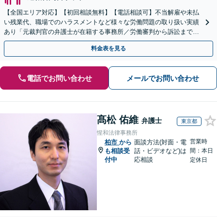
【全国エリア対応】【初回相談無料】【電話相談可】不当解雇や未払
い残業代、職場でのハラスメントなど様々な労働問題の取り扱い実績
あり「元裁判官の弁護士が在籍する事務所／労働審判から訴訟まで、
裁判官経験を活かした最適な戦略を立案」
料金表を見る
電話でお問い合わせ
メールでお問い合わせ
髙松 佑維
弁護士
東京都
惺和法律事務所
営業時
柏市
から
面談方法(対面・電
も相談受
話・ビデオなど)は
間：本日
付中
応相談
定休日