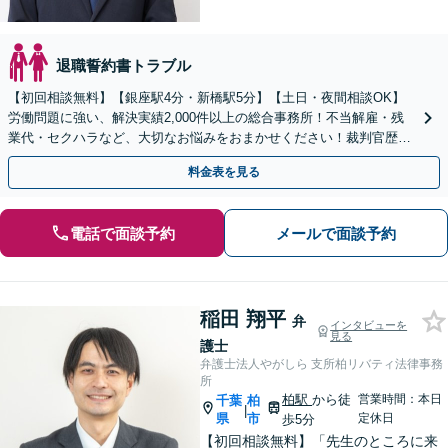
退職誓約書トラブル
【初回相談無料】【銀座駅4分・新橋駅5分】【土日・夜間相談OK】
労働問題に強い、解決実績2,000件以上の総合事務所！不当解雇・残
業代・セクハラなど、大切なお悩みをおまかせください！裁判官歴35
年のベテラン弁護士在籍！
料金表を見る
電話で面談予約
メールで面談予約
稲田 翔平
弁
インタビューを
見る
護士
弁護士法人やがしら 支所柏リバティ法律事務
所
柏駅
から徒
営業時間：本日
千葉
柏
|
県
市
定休日
歩5分
【初回相談無料】「先生のところに来