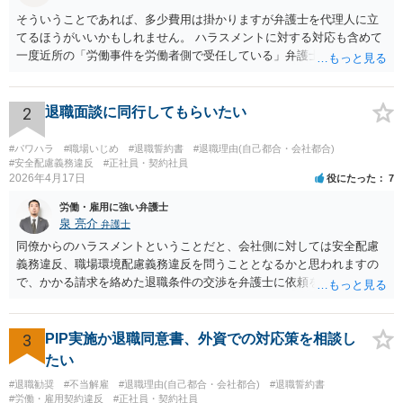
そういうことであれば、多少費用は掛かりますが弁護士を代理人に立
てるほうがいいかもしれません。 ハラスメントに対する対応も含めて
一度近所の「労働事件を労働者側で受任している」弁護士（労働弁護
士）に相談してみることをお勧めします。「日本労働弁護団」に加入
している弁護士であればなお安心です。
2
退職面談に同行してもらいたい
#パワハラ
#職場いじめ
#退職誓約書
#退職理由(自己都合・会社都合)
#安全配慮義務違反
#正社員・契約社員
2026年4月17日
役にたった
7
労働・雇用に強い弁護士
泉 亮介
弁護士
同僚からのハラスメントということだと、会社側に対しては安全配慮
義務違反、職場環境配慮義務違反を問うこととなるかと思われますの
で、かかる請求を絡めた退職条件の交渉を弁護士に依頼をされた方が
良いかと思われます。 その場合、ご自身が会社側と話をする必要はな
くなり全て弁護士が窓口となるため精神的な負担も軽くなるでしょ
う。
3
PIP実施か退職同意書、外資での対応策を相談し
たい
#退職勧奨
#不当解雇
#退職理由(自己都合・会社都合)
#退職誓約書
#労働・雇用契約違反
#正社員・契約社員