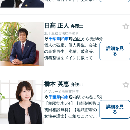
（被害者側）、未払い残業代
請求、労働災害に特に力を入
れています。
日髙 正人
弁護士
北千葉総合法律事務所
千葉県
柏市
柏駅
から徒歩5分
|
個人の破産、個人再生、会社
詳細を見
の事業再生、廃業、破産等、
る
債務整理をメインに扱ってお
ります。会社が破産する場
合、代表者個人について、経
営者保証ガイドラインにとる
橋本 英恵
私的整理も取扱い可能です。
弁護士
債務に関する初回相談は無料
柏ブルーメ法律事務所
です。
千葉県
柏市
柏駅
から徒歩5分
|
【柏駅徒歩5分】【債務整理は
詳細を見
初回相談無料】【地域密着の
る
女性弁護士】些細なことでも
お気軽にご相談下さい。