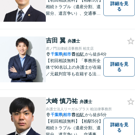
【初回相談無料】【柏駅5分】
詳細を見
相続トラブル（遺産分割、遺
る
留分、遺言争い）、交通事故
（被害者側）、未払い残業代
請求、労働災害に特に力を入
れています。
吉田 翼
弁護士
虎ノ門法律経済事務所 柏支店
千葉県
柏市
柏駅
から徒歩4分
|
【初回相談無料】「事務所全
詳細を見
体で90名以上の弁護士が在籍
る
／元裁判官等も在籍する法律
事務所／創業1972年」注力分
野の限定と本店との密な連携
「本店の税理士及び司法書士
大崎 慎乃祐
と連携し、税務・登記もワン
弁護士
ストップで対応可」【休日・
弁護士法人リーガルプラス 柏法律事務所
夜間相談可】
千葉県
柏市
柏駅
から徒歩5分
|
【初回相談無料】【柏駅5分】
詳細を見
相続トラブル（遺産分割、遺
る
留分、遺言争い）、交通事故