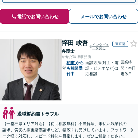
電話でお問い合わせ
メールでお問い合わせ
悴田 峻吾
東京都
インタビュ
ーを見る
弁護士
かせだ法律事務所
営業時
柏市
から
面談方法(対面・電
も相談受
話・ビデオなど)は
間：本日
付中
応相談
定休日
退職誓約書トラブル
【一都三県エリア対応】【初回相談無料】不当解雇、未払い残業代の
請求、労災の損害賠償請求など、幅広くお受けしています。フットワ
ーク軽く対応し、スピード解決を目指します。ぜひご相談ください。