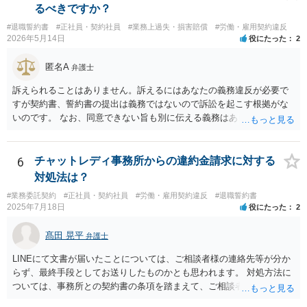
現物支給としての記載がないといった点があり、どのような義務が生
るべきですか？
ている可能性が高いです。４か月というのは、一般的な初回提示とし
じるのかが不明確です。このような条項を根拠に、退職時にまとめて
ては低すぎず、高すぎずという水準ですので、本音ではこれで最終決
#退職誓約書
#正社員・契約社員
#業務上過失・損害賠償
#労働・雇用契約違反
賄い代を請求することは、契約として有効とは言い難いと思います。
2026年5月14日
役にたった
2
着したいと考えている可能性が高いと思います。 ではどうすればいい
また、賄いが日常的に提供されていた場合、それは福利厚生の一環や
かというと、過去のパフォーマンスに関連する資料を労働事件に通じ
労務提供に付随する便宜と評価されるように思います。
匿名A
た弁護士に大急ぎで評価してもらい、仮に労働審判に持ち込んだ場合
弁護士
にパッケージがどの程度になるかを見積もってもらうことです。 十分
訴えられることはありません。訴えるにはあなたの義務違反が必要で
な資料を提供すれば、①過去のパフォーマンスがかなり悪いので４か
すが契約書、誓約書の提出は義務ではないので訴訟を起こす根拠がな
月なら十分、②過去のパフォーマンスに目立った落ち度はないので４
いのです。 なお、同意できない旨も別に伝える義務はありません（伝
か月は少なすぎる、③過去のパフォーマンスはそれなりに落ち度があ
えてもいいですが）。無視して期日に未払賃金が振り込まれなかった
るが、解雇が妥当と言うレベルとは言えないから、交渉次第で若干の
ら労基に相談すれば十分と思います。 電話に出ると話の流れで上手く
増額余地がある、の３つのどれに当たるかは判断可能かと思います。
提出する方向に話をもっていかれるかもしれないので電話も出ないこ
6
チャットレディ事務所からの違約金請求に対する
①ならパッケージ受諾、②ならしっかり交渉、③なら微妙な判断、と
とを勧めます。
対処法は？
いうところでしょう。
#業務委託契約
#正社員・契約社員
#労働・雇用契約違反
#退職誓約書
2025年7月18日
役にたった
2
髙田 晃平
弁護士
LINEにて文書が届いたことについては、ご相談者様の連絡先等が分か
らず、最終手段としてお送りしたものかとも思われます。 対処方法に
ついては、事務所との契約書の条項を踏まえて、ご相談者様個人で交
渉を行うことが考えられますが、相手方に弁護士がついているとなり