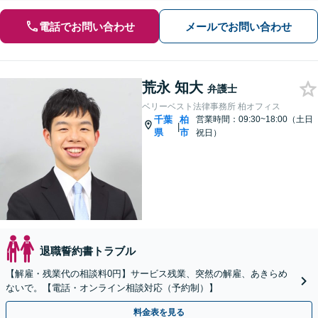
電話でお問い合わせ
メールでお問い合わせ
荒永 知大
弁護士
ベリーベスト法律事務所 柏オフィス
千葉
柏
営業時間：09:30~18:00（土日
|
県
市
祝日）
退職誓約書トラブル
【解雇・残業代の相談料0円】サービス残業、突然の解雇、あきらめ
ないで。【電話・オンライン相談対応（予約制）】
料金表を見る