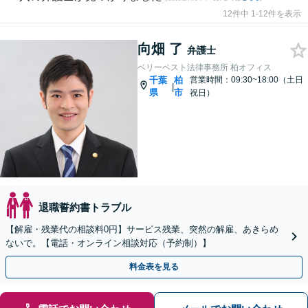
12件中 1-12件を表示
向畑 了
弁護士
ベリーベスト法律事務所 柏オフィス
千葉
柏
営業時間：09:30~18:00（土日
|
県
市
祝日）
退職誓約書トラブル
【解雇・残業代の相談料0円】サービス残業、突然の解雇、あきらめ
ないで。【電話・オンライン相談対応（予約制）】
料金表を見る