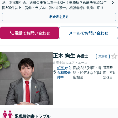
消、本採用拒否、退職金事案は着手金0円！事務所含め解決実績は年
間300件以上！労働トラブルに強い弁護士。相談者様に親身に寄り添
い、ご納得のいただける解決を【休日・夜間相談OK】
料金表を見る
電話でお問い合わせ
メールでお問い合わせ
正木 絢生
弁護士
東京都
弁護士法人ユア・エース
営業時
柏市
から
面談方法(対面・電
も相談受
話・ビデオなど)は
間：本日
付中
応相談
定休日
退職誓約書トラブル