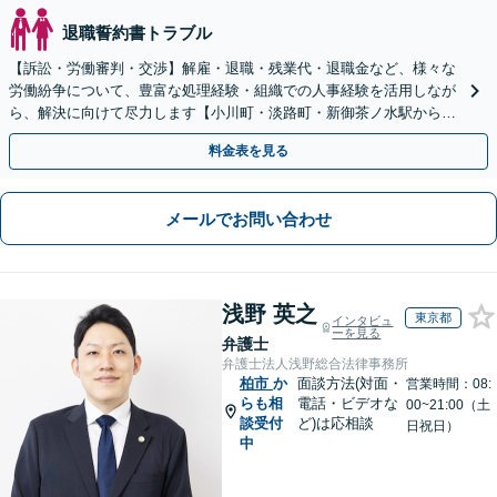
退職誓約書トラブル
【訴訟・労働審判・交渉】解雇・退職・残業代・退職金など、様々な
労働紛争について、豊富な処理経験・組織での人事経験を活用しなが
ら、解決に向けて尽力します【小川町・淡路町・新御茶ノ水駅から約
1分、御茶ノ水駅も利用可】
料金表を見る
メールでお問い合わせ
浅野 英之
東京都
インタビュ
ーを見る
弁護士
弁護士法人浅野総合法律事務所
柏市
か
面談方法(対面・
営業時間：08:
らも相
電話・ビデオな
00~21:00（土
談受付
ど)は応相談
日祝日）
中