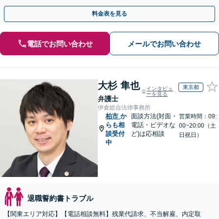
【電話相談可】【WEB面談可】【休日面談可】
料金表を見る
電話でお問い合わせ
メールでお問い合わせ
大杉 隼也
東京都
インタビュ
ーを見る
弁護士
伊倉総合法律事務所
柏市
か
面談方法(対面・
営業時間：09:
らも相
電話・ビデオな
00~20:00（土
談受付
ど)は応相談
日祝日）
中
退職誓約書トラブル
【関東エリア対応】【電話相談無料】残業代請求、不当解雇、内定取