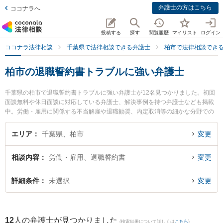
弁護士の方はこちら
ココナラへ
投稿する
探す
閲覧履歴
マイリスト
ログイン
ココナラ法律相談
千葉県で法律相談できる弁護士
柏市で法律相談でき
柏市の退職誓約書トラブルに強い弁護士
千葉県の柏市で退職誓約書トラブルに強い弁護士が12名見つかりました。初回
面談無料や休日面談に対応している弁護士、解決事例を持つ弁護士なども掲載
中。労働・雇用に関係する不当解雇や退職勧奨、内定取消等の細かな分野での
絞り込み検索もでき便利です。特にベリーベスト法律事務所 柏オフィスの向畑
了弁護士やアポロ法律事務所の原 康樹弁護士、ベリーベスト法律事務所 柏オフ
エリア
千葉県、柏市
変更
ィスの荒永 知大弁護士のプロフィール情報や弁護士費用、強みなどが注目され
ています。『柏市で土日や夜間に発生した退職誓約書トラブルのトラブルを今
相談内容
労働・雇用、退職誓約書
変更
すぐに弁護士に相談したい』『退職誓約書トラブルのトラブル解決の実績豊富
な近くの弁護士を検索したい』『初回相談無料で退職誓約書トラブルを法律相
談できる柏市内の弁護士に相談予約したい』などでお困りの相談者さんにおす
詳細条件
未選択
変更
すめです。
12
人の弁護士が見つかりました
(検索結果について詳しくは
こちら
)