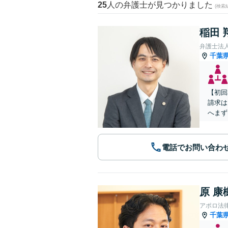
25
人の弁護士が見つかりました
(検索
稲田 
弁護士法
千葉
【初回
請求は
へまず
電話でお問い合わ
原 康
アポロ法
千葉