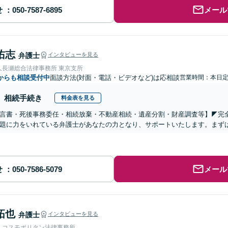
せ
メール
佑志
弁護士
インタビューを見る
人長瀬総合法律事務所 東京支所
からも相談受付中
面談方法(対面・電話・ビデオなど)は応相談
営業時間：本日
相続手続き
料金表を見る
遺言書・死後事務委任・相続放棄・不動産相続・遺産分割・財産調査等】◤完
題に力をいれている弁護士があなたの力となり、サポートいたします。まず
せ
メール
拓也
弁護士
インタビューを見る
人コスモポリタン法律事務所