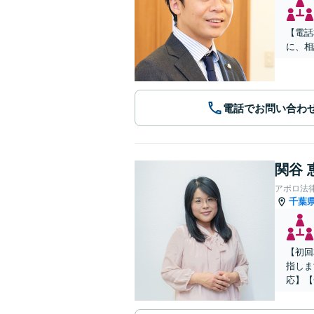
【電話
に、相
電話でお問い合わ
関谷 
アポロ法
千葉
【初回
指しま
応】【