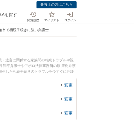
弁護士の方はこちら
&Aを探す
閲覧履歴
マイリスト
ログイン
柏市で相続手続きに強い弁護士
続・遺言に関係する家族間の相続トラブルや認
 翔平弁護士やアポロ法律事務所の原 康樹弁護
発生した相続手続きのトラブルを今すぐに弁護
できる柏市内の弁護士に相談予約したい』などで
変更
変更
変更