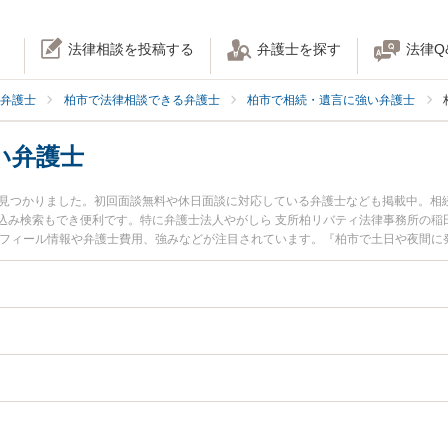
法律相談を投稿する
弁護士を探す
法律Q
弁護士
柏市で法律相談できる弁護士
柏市で相続・遺言に強い弁護士
い弁護士
名見つかりました。初回面談無料や休日面談に対応している弁護士なども掲載中。相
込み検索もでき便利です。特に弁護士法人やがしら 支所柏リバティ法律事務所の稲田
ロフィール情報や弁護士費用、強みなどが注目されています。『柏市で土日や夜間に
の実績豊富な近くの弁護士を検索したい』『初回相談無料で相続手続きを法律相談