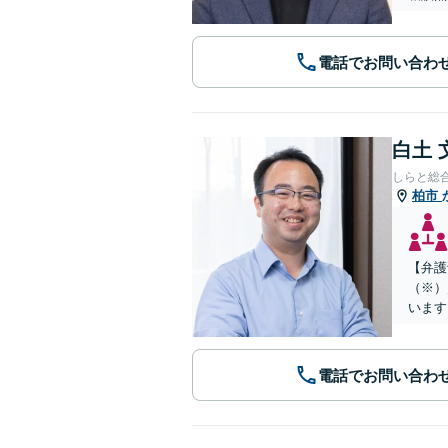
電話でお問い合わ
白土 
しらと総
柏市
【弁護
（※）
います
電話でお問い合わ