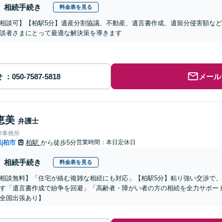
相続手続き
料金表を見る
相談可】【柏駅5分】遺産分割協議、不動産、遺言書作成、遺留分侵害額な
談者さまにとって最適な解決策を導きます
せ
メール
恵美
弁護士
律事務所
県
柏市
柏駅
から徒歩5分
営業時間：本日定休日
|
相続手続き
料金表を見る
相談無料】「住宅が絡む複雑な相続にも対応」【柏駅5分】粘り強い交渉で
す「遺言書作成で紛争を回避」「高齢者・障がい者の方の相続を全力サポー
全国出張あり】