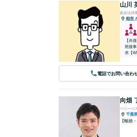
山川 
延命法律
柏市
【弁護
死後事
求【W
電話でお問い合わ
向畑 
ベリーベ
千葉
【離婚・