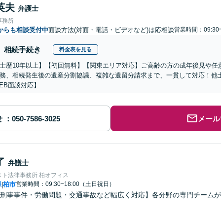
英夫
弁護士
事務所
からも相談受付中
面談方法(対面・電話・ビデオなど)は応相談
営業時間：09:30
相続手続き
料金表を見る
士歴10年以上】【初回無料】【関東エリア対応】ご高齢の方の成年後見や任
務、相続発生後の遺産分割協議、複雑な遺留分請求まで、一貫して対応！他
EB面談対応】
せ
メール
了
弁護士
スト法律事務所 柏オフィス
県
柏市
営業時間：09:30~18:00（土日祝日）
|
刑事事件・労働問題・交通事故など幅広く対応】各分野の専門チームが