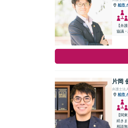
柏市
【弁護
協議・
片岡 
弁護士法
柏市
【関東
続きま
相談無