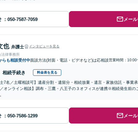
せ
メール
文也
弁護士
インタビューを見る
合法律事務所
からも相談受付中
面談方法(対面・電話・ビデオなど)は応相談
営業時間：10:00
相続手続き
料金表を見る
士7名／土曜相談可】遺産分割・遺留分・相続放棄・遺言・家族信託・事業承
／オンライン相談】調布・三鷹・八王子の３オフィスが連携※相続発生前の
。
せ
メール