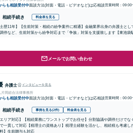
からも相談受付中
面談方法(対面・電話・ビデオなど)は応相談
営業時間：09:00
相続手続き
料金表を見る
士歴11年】【生前対策・相続の紛争案件に精通】金融業界出身の弁護士とし
調停など、生前対策から紛争対応まで「争族」対策を支援致します【東池袋
メールでお問い合わせ
優
弁護士
インタビューを見る
人片岡総合法律事務所
からも相談受付中
面談方法(対面・電話・ビデオなど)は応相談
営業時間：00:00
相続手続き
事例を見る(2件)
料金表を見る
エリア対応】【相続業務にワンストップでお任せ】分割協議や調停だけでな
で一貫して対応【税理士の資格あり】税理士経験を活かし、相続税も考慮し
料】生前贈与も対応