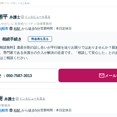
結果について詳しくは
こちら
)
翔平
弁護士
インタビューを見る
人やがしら 支所柏リバティ法律事務所
県
柏市
柏駅
から徒歩5分
営業時間：本日定休日
|
相続手続き
料金表を見る
相談無料】遺産分割の話し合いが平行線を辿りお困りではありませんか？親
、専門家である弁護士の介入が解決の近道です。「相談して安心した」との
はご相談ください。
せ
メール
樹
弁護士
インタビューを見る
律事務所
県
柏市
柏駅
から徒歩5分
営業時間：本日定休日
|