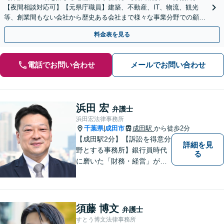
【夜間相談対応可】【元県庁職員】建築、不動産、IT、物流、観光
等、創業間もない会社から歴史ある会社まで様々な事業分野での顧問
業務経験が豊富です。
料金表を見る
電話でお問い合わせ
メールでお問い合わせ
浜田 宏
弁護士
浜田宏法律事務所
千葉県
成田市
成田駅
から徒歩2分
|
【成田駅2分】【訴訟を得意分
詳細を見
野とする事務所】銀行員時代
る
に磨いた「財務・経営」が強
み。依頼者さまのもとに直接
足を運び、対面でお話を聞く
現場主義を大切に。相談しや
すいパートナーを目指してい
須藤 博文
弁護士
ます。【元裁判官の弁護士も
すとう博文法律事務所