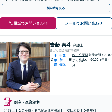
す【休日・夜間面談対応】
料金表を見る
電話でお問い合わせ
メールでお問い合わせ
齋藤 泰斗
弁護士
みどり総合法律事務所
葭川公園駅
営業時間：09:00
千
千葉
~20:00（平日）
葉
市中
から徒歩5
|
県
央区
分
倒産・企業清算
【弁護士１２名を擁する老舗法律事務所】【初回相談３０分無料】