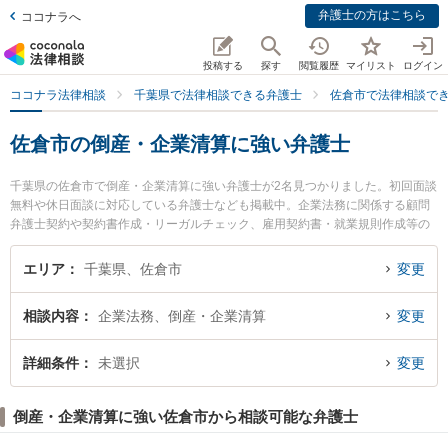
弁護士の方はこちら
ココナラへ
投稿する
探す
閲覧履歴
マイリスト
ログイン
ココナラ法律相談
千葉県で法律相談できる弁護士
佐倉市で法律相談で
佐倉市の倒産・企業清算に強い弁護士
千葉県の佐倉市で倒産・企業清算に強い弁護士が2名見つかりました。初回面談
無料や休日面談に対応している弁護士なども掲載中。企業法務に関係する顧問
弁護士契約や契約書作成・リーガルチェック、雇用契約書・就業規則作成等の
細かな分野での絞り込み検索もでき便利です。特に中村・柴田法律事務所の柴
田 亮太弁護士やうすい総合法律事務所の小林 友明弁護士のプロフィール情報や
エリア
千葉県、佐倉市
変更
弁護士費用、強みなどが注目されています。『佐倉市で土日や夜間に発生した
倒産・企業清算のトラブルを今すぐに弁護士に相談したい』『倒産・企業清算
相談内容
企業法務、倒産・企業清算
変更
のトラブル解決の実績豊富な近くの弁護士を検索したい』『初回相談無料で倒
産・企業清算を法律相談できる佐倉市内の弁護士に相談予約したい』などでお
困りの相談者さんにおすすめです。
詳細条件
未選択
変更
倒産・企業清算に強い佐倉市から相談可能な弁護士