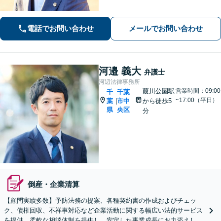
なお悩みにも、丁寧に寄り添い、不安
を軽減します。まずはお気軽にご相談
ください。
電話でお問い合わせ
メールでお問い合わせ
河邉 義大
弁護士
河辺法律事務所
葭川公園駅
営業時間：09:00
千
千葉
~17:00（平日）
葉
市中
から徒歩5
|
県
央区
分
倒産・企業清算
【顧問実績多数】予防法務の提案、各種契約書の作成およびチェッ
ク、債権回収、不祥事対応など企業活動に関する幅広い法的サービス
を提供。柔軟な相談体制を提供し、安定した事業成長にお力添えしま