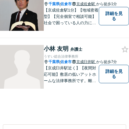
千葉県
佐倉市
京成佐倉駅
から徒歩1分
|
【京成佐倉駅1分】【地域密着
詳細を見
型】【完全個室で相談可能】
る
社会で困っている人の力にな
りたいと思い、弁護士を志し
ました。地元の皆様からはお
金に関するご相談の他、遺産
小林 友明
相続、離婚・男女問題、交通
弁護士
事故の案件を広く受け付けて
うすい総合法律事務所
います。 ぜひご相談くださ
千葉県
佐倉市
京成臼井駅
から徒歩7分
|
い。
【京成臼井駅近く】【夜間対
詳細を見
応可能】敷居の低いアットホ
る
ームな法律事務所です。離婚
問題／相続問題／交通事故／
刑事事件／企業法務など、幅
広い法律トラブルに対応。
【地域に根差し他弁護士】的
確なアドバイスやサポートで
ご相談者様のお役に立てるよ
う尽力します。