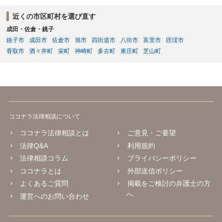
近くの市区町村を選び直す
成田・佐倉・銚子
銚子市
成田市
佐倉市
旭市
四街道市
八街市
富里市
匝瑳市
香取市
酒々井町
栄町
神崎町
多古町
東庄町
芝山町
ココナラ法律相談について
ココナラ法律相談とは
ご意見・ご要望
法律Q&A
利用規約
法律相談コラム
プライバシーポリシー
ココナラとは
外部送信ポリシー
よくあるご質問
掲載をご検討の弁護士の方
へ
運営へのお問い合わせ