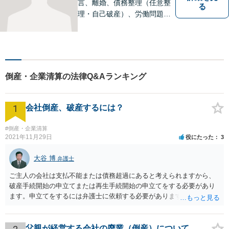
言、離婚、債務整理（任意整
る
理・自己破産）、労働問題
等）、刑事の幅広い分野を取
り扱っております。些細な問
題でも一人で抱え込まずにま
ずはご相談ください。問題の
解決に向けて誠心誠意対応い
倒産・企業清算の法律Q&Aランキング
たします。【近隣駐車場あ
り】
1
会社倒産、破産するには？
#倒産・企業清算
2021年11月29日
役にたった
3
大谷 博
弁護士
ご主人の会社は支払不能または債務超過にあると考えられますから、
破産手続開始の申立てまたは再生手続開始の申立てをする必要があり
ます。申立てをするには弁護士に依頼する必要がありますから、会社
の資料を持参して弁護士に依頼されることをお勧めします。
父親が経営する会社の廃業（倒産）について