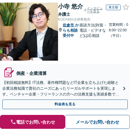
小寺 悠介
東京都
インタビュ
ーを見る
弁護士
KODAMA法律事務所
営業時間：0
佐倉市
か
面談方法(対面・
らも相談
電話・ビデオな
8:00~22:00
受付中
ど)は応相談
（平日）
倒産・企業清算
【初回相談無料】IT法務、著作権問題などIT企業を立ち上げた経験と
企業法務知識で貴社のニーズにあったリーガルサポートを実現しま
す。ベンチャー企業・フリーランスの方への法務支援も実績多数で
す。
料金表を見る
電話でお問い合わせ
メールでお問い合わせ