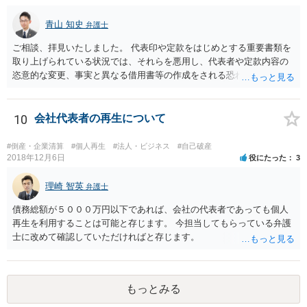
青山 知史
弁護士
ご相談、拝見いたしました。 代表印や定款をはじめとする重要書類を
取り上げられている状況では、それらを悪用し、代表者や定款内容の
恣意的な変更、事実と異なる借用書等の作成をされる恐れもあり、早
急な対処をされる必要があります。 まずは、代表印の悪用を防止する
ためにも、法務局に対し、代表印紛失の届け出と新たな代表印の登録
申請を行う必要があるものと思慮いたします。この際には、ご相談者
10
会社代表者の再生について
様の公的な身分証や実印、印鑑証明等が必要になる場合もありますの
で、ご注意ください。 また、正確には当時の状況にもよりますが、代
#倒産・企業清算
#個人再生
#法人・ビジネス
#自己破産
表印等の取り上げがご相談者様の意思に反してなされたものであれ
2018年12月6日
役にたった
3
ば、警察等に盗難届等を出す必要も考えられます。 なお、ご記載を見
ますと、相手方は合同会社の社員にはなっていないとのことであり、
理崎 智英
弁護士
単なる資金提供者または貸主に過ぎないものと思われますので、こう
債務総額が５０００万円以下であれば、会社の代表者であっても個人
した一連の行動は正当化されるものではなく、即時の返還に応じない
再生を利用することは可能と存じます。 今担当してもらっている弁護
場合には、厳正な対処等も必要になるかと思われます。 ご自身でのご
士に改めて確認していただければと存じます。
対応が難しい場合には、弁護士にも相談し、対応を検討されたほうが
良いかと思慮いたします。
もっとみる