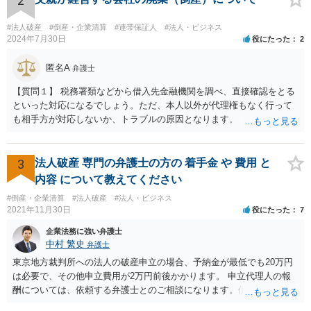
2
#法人破産
#倒産・企業清算
#連帯保証人
#法人・ビジネス
2024年7月30日
役にたった
2
匿名A
弁護士
【質問１】 税務署類などから借入先金融機関を調べ、直接確認をとる
といった対応になるでしょう。ただ、本人以外が代理権もなく行って
も相手方が対応しないか、トラブルの原因となります。 【質問２】 約
款等で損害賠償額の予定がされているはずです。 契約書等がないので
あれば、相手方に直接確認を取る必要がありますが、上記と同様の注
意点があります。 【質問３】 税務処理、登記、清算人選任といった対
3
法人破産 専門の弁護士の方の 着手金 や 費用 と
応になりますが、通常、弁護士だけで完結するわけではないので、金
内容 について教えてください
額を回答することはできかねます。 また、負債を正確に把握されてい
#倒産・企業清算
#法人破産
#法人・ビジネス
らっしゃるわけではないことからすると、 破産対応の可能性もありま
2021年11月30日
役にたった
7
す。その場合は、法人の規模次第で大きく金額が異なります。個人と
同視できる程度のものであれば、トータル５０万弱、そうでない場合
企業法務に強い弁護士
は１００万円以上となることが予想されます。
中村 繁史
弁護士
東京地方裁判所への法人の破産申立の場合、予納金が最低でも20万円
は必要で、その他申立費用が2万円前後かかります。 申立代理人の報
酬については、依頼する弁護士とのご相談になります。債権者が少な
く、業務量が少ないのであれば、もう少し安くなる可能性もありま