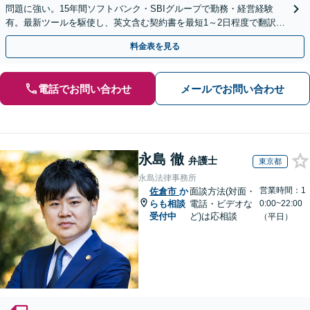
問題に強い。15年間ソフトバンク・SBIグループで勤務・経営経験
有。最新ツールを駆使し、英文含む契約書を最短1～2日程度で翻訳・
レビュー。大手中小・外資系企業の顧問可
料金表を見る
電話でお問い合わせ
メールでお問い合わせ
永島 徹
弁護士
東京都
永島法律事務所
営業時間：1
佐倉市
か
面談方法(対面・
らも相談
電話・ビデオな
0:00~22:00
受付中
ど)は応相談
（平日）