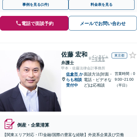
ット・顧問契約いずれも対応可。【表参道駅から徒歩3分】
事例を見る(1件)
料金表を見る
電話で面談予約
メールでお問い合わせ
佐藤 宏和
東京都
インタビュ
ーを見る
弁護士
甲本・佐藤法律会計事務所
営業時間：0
佐倉市
か
面談方法(対面・
らも相談
電話・ビデオな
9:00~21:00
受付中
ど)は応相談
（平日）
倒産・企業清算
【関東エリア対応・IT/金融/国際の豊富な経験】外資系企業及び労働