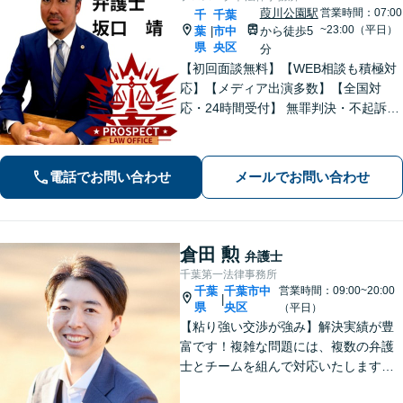
葭川公園駅
営業時間：07:00
千
千葉
~23:00（平日）
葉
市中
から徒歩5
|
県
央区
分
【初回面談無料】【WEB相談も積極対
応】【メディア出演多数】【全国対
応・24時間受付】 無罪判決・不起訴多
数の“実力派”弁護士が直接対応！刑事弁
護に精通し、圧倒的な交渉力で最善の
結果へ。粘り強く、鋭く、そして迅速
電話でお問い合わせ
メールでお問い合わせ
に。明朗な料金体系で安心サポート。
倉田 勲
弁護士
千葉第一法律事務所
千葉
千葉市中
営業時間：09:00~20:00
|
県
央区
（平日）
【粘り強い交渉が強み】解決実績が豊
富です！複雑な問題には、複数の弁護
士とチームを組んで対応いたします。
【安心・分かりやすい料金体系】些細