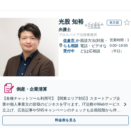
光股 知裕
東京都
インタビュ
ーを見る
弁護士
プロスパイア法律事務所
営業時間：1
佐倉市
か
面談方法(対面・
らも相談
電話・ビデオな
0:00~19:00
受付中
ど)は応相談
（平日）
倒産・企業清算
【各種チャットツール利用可】【関東エリア対応】スタートアップ企
業や個人事業主の皆様のビジネスを守ります。IT法務やWebサービス
立上げ、広告記事やSNSキャンペーンのチェックも企画段階から伴走
します。配信者特有の悩みにも対応します。
料金表を見る