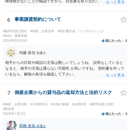
権債務がないことの確認ですから、合意書を取り交わした後に生じた
事由により債権債務が発生しない限り有効です。ご相談の合意書は先
方との関係についてのものですから、その後関係が原因で離婚に至っ
ても清算条項の適用範囲内と考えます。 守秘義務については、基
6
事業譲渡契約について
本的には有効期間を定めていない場合、義務が続くとお考えいただい
て差し支えないと考えます。外部へ漏らすようなことがあれば、守秘
#顧問弁護士契約
#倒産・企業清算
#契約書作成・リーガルチェック
義務違反での損害賠償請求も考えられます。
#M&A・事業承継
2019年9月10日
役にたった
2
内藤 政信
弁護士
相手からの詐欺や錯誤の主張は難しいでしょうね。 説明もしていると
なると、相手の主張は通らない可能性 が高いですね。 契約書を作って
いるなら、解除の条項も確認して下さい。
7
倒産企業からの貸与品の返却方法と法的リスク
#倒産・企業清算
#不祥事対応
#社員の解雇
#企業犯罪
#顧問弁護士契約
#製造業
2026年7月2日
役にたった
3
髙橋 友佑
弁護士