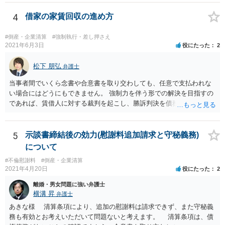
す。
4
借家の家賃回収の進め方
#倒産・企業清算
#強制執行・差し押さえ
2021年6月3日
役にたった
2
松下 朋弘
弁護士
当事者間でいくら念書や合意書を取り交わしても、任意で支払われな
い場合にはどうにもできません。 強制力を伴う形での解決を目指すの
であれば、賃借人に対する裁判を起こし、勝訴判決を債務名義とした
強制執行を行うか、これまでの滞納分を準消費貸借契約とした上で強
制執行認諾文言を入れた準消費貸借契約公正証書を作成し、滞納があ
った場合に強制執行を行うといった方法が考えられます。 裁判を避け
5
示談書締結後の効力(慰謝料追加請求と守秘義務)
たい、相手方の協力が期待できるとのことであれば後者を利用するの
について
も手です。 どちらの手段を取るにしても弁護士に相談されることをお
#不倫慰謝料
#倒産・企業清算
すすめします。
2021年4月20日
役にたった
2
離婚・男女問題に強い弁護士
横溝 昇
弁護士
あきな様 清算条項により、追加の慰謝料は請求できず、また守秘義
務も有効とお考えいただいて問題ないと考えます。 清算条項は、債