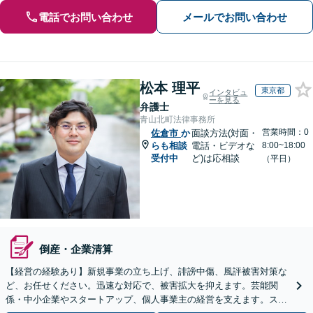
電話でお問い合わせ
メールでお問い合わせ
松本 理平
東京都
インタビュ
ーを見る
弁護士
青山北町法律事務所
営業時間：0
佐倉市
か
面談方法(対面・
らも相談
電話・ビデオな
8:00~18:00
受付中
ど)は応相談
（平日）
倒産・企業清算
【経営の経験あり】新規事業の立ち上げ、誹謗中傷、風評被害対策な
ど、お任せください。迅速な対応で、被害拡大を抑えます。芸能関
係・中小企業やスタートアップ、個人事業主の経営を支えます。スポ