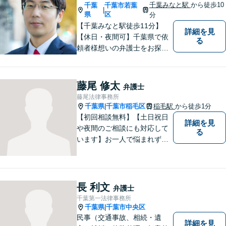
在籍】企業法務を中心に、個
千葉みなと駅
から徒歩10
千葉
千葉市若葉
|
人案件にも対応
県
区
分
【千葉みなと駅徒歩11分】
詳細を見
【休日・夜間可】千葉県で依
る
頼者様想いの弁護士をお探し
ならぜひご相談を！依頼者様
の経済面・精神面を大切に
し、幸福な生活を実現するた
藤尾 修太
弁護士
めに努力を惜しみません。債
藤尾法律事務所
務整理／刑事／企業法務／交
千葉県
千葉市稲毛区
稲毛駅
から徒歩1分
|
通事故など、あらゆる問題に
【初回相談無料】【土日祝日
詳細を見
対応可能◎
や夜間のご相談にも対応して
る
います】お一人で悩まれず、
まずはご相談下さい。
長 利文
弁護士
千葉第一法律事務所
千葉県
千葉市中央区
|
民事（交通事故、相続・遺
詳細を見