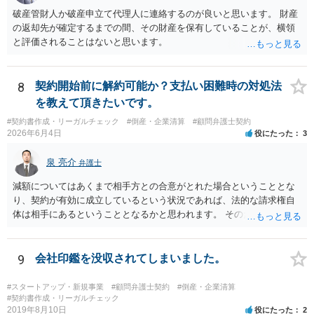
破産管財人か破産申立て代理人に連絡するのが良いと思います。 財産
の返却先が確定するまでの間、その財産を保有していることが、横領
と評価されることはないと思います。
8
契約開始前に解約可能か？支払い困難時の対処法
を教えて頂きたいです。
#契約書作成・リーガルチェック
#倒産・企業清算
#顧問弁護士契約
2026年6月4日
役にたった
3
泉 亮介
弁護士
減額についてはあくまで相手方との合意がとれた場合ということとな
り、契約が有効に成立しているという状況であれば、法的な請求権自
体は相手にあるということとなるかと思われます。 そのため、交渉に
応じてくれるかは相手方次第という側面がかなり大きくなるかと思わ
れます。
9
会社印鑑を没収されてしまいました。
#スタートアップ・新規事業
#顧問弁護士契約
#倒産・企業清算
#契約書作成・リーガルチェック
2019年8月10日
役にたった
2