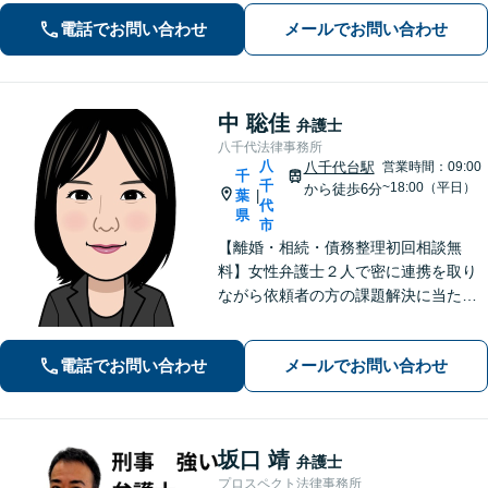
電話でお問い合わせ
メールでお問い合わせ
中 聡佳
弁護士
八千代法律事務所
八
八千代台駅
営業時間：09:00
千
千
~18:00（平日）
から徒歩6分
葉
|
代
県
市
【離婚・相続・債務整理初回相談無
料】女性弁護士２人で密に連携を取り
ながら依頼者の方の課題解決に当たり
ます。今お困りのことが法律相談なの
か迷っていらっしゃる方も、ぜひお気
電話でお問い合わせ
メールでお問い合わせ
軽にご相談ください。感情面も含め丁
寧にお話をお聞きします。
坂口 靖
弁護士
プロスペクト法律事務所