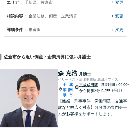
エリア
千葉県、佐倉市
変更
相談内容
企業法務、倒産・企業清算
変更
詳細条件
未選択
変更
佐倉市から近い倒産・企業清算に強い弁護士
森 克浩
弁護士
ベリーベスト法律事務所 成田オフィス
千
成
京成成田駅
営業時間：09:00~
葉
田
|
21:00（平日）
から徒歩3分
県
市
【離婚・刑事事件・労働問題・交通事
故など幅広く対応】各分野の専門チー
ムがお客様をサポートします。