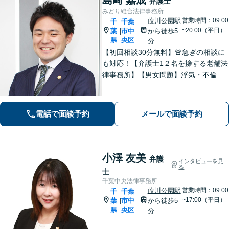
弁護士
みどり総合法律事務所
葭川公園駅
営業時間：09:00
千
千葉
~20:00（平日）
葉
市中
から徒歩5
|
県
央区
分
【初回相談30分無料】🚨急ぎの相談に
も対応！【弁護士1２名を擁する老舗法
律事務所】【男女問題】浮気・不倫の
慰謝料・親権問題などご相談ください
【借金問題】最適な債務整理をご提案
【債権回収】売掛金の回収はお任せ
電話で面談予約
メールで面談予約
【葭川公園駅5分／千葉中央駅10分】
小澤 友美
弁護
インタビューを見
る
士
千葉中央法律事務所
葭川公園駅
営業時間：09:00
千
千葉
~17:00（平日）
葉
市中
から徒歩5
|
県
央区
分