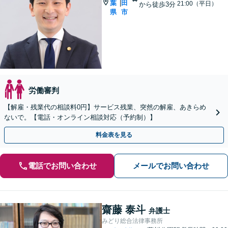
葉
田
|
21:00（平日）
から徒歩3分
県
市
労働審判
【解雇・残業代の相談料0円】サービス残業、突然の解雇、あきらめ
ないで。【電話・オンライン相談対応（予約制）】
料金表を見る
電話でお問い合わせ
メールでお問い合わせ
齋藤 泰斗
弁護士
みどり総合法律事務所