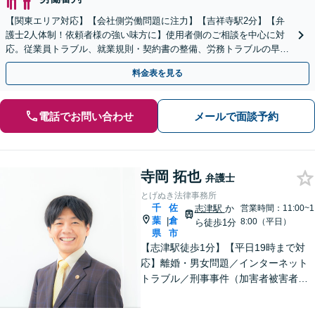
【関東エリア対応】【会社側労働問題に注力】【吉祥寺駅2分】【弁
護士2人体制！依頼者様の強い味方に】使用者側のご相談を中心に対
応。従業員トラブル、就業規則・契約書の整備、労務トラブルの早期
解決・防止に努めます。
料金表を見る
電話でお問い合わせ
メールで面談予約
寺岡 拓也
弁護士
とげぬき法律事務所
千
佐
志津駅
か
営業時間：11:00~1
葉
倉
|
8:00（平日）
ら徒歩1分
県
市
【志津駅徒歩1分】【平日19時まで対
応】離婚・男女問題／インターネット
トラブル／刑事事件（加害者被害者含
む）などの問題に対応しております。
親しみやすさが取り柄です。お気軽に