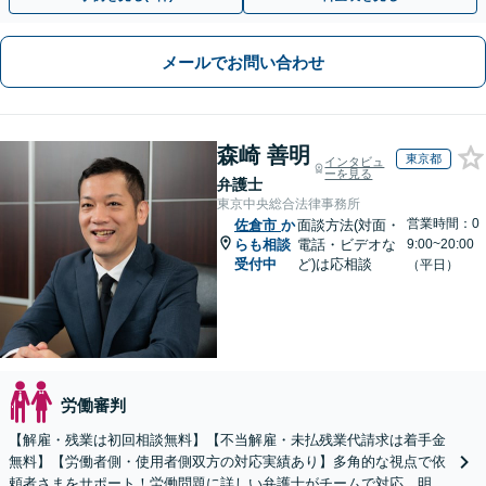
メールでお問い合わせ
森崎 善明
東京都
インタビュ
ーを見る
弁護士
東京中央総合法律事務所
営業時間：0
佐倉市
か
面談方法(対面・
らも相談
電話・ビデオな
9:00~20:00
受付中
ど)は応相談
（平日）
労働審判
【解雇・残業は初回相談無料】【不当解雇・未払残業代請求は着手金
無料】【労働者側・使用者側双方の対応実績あり】多角的な視点で依
頼者さまをサポート！労働問題に詳しい弁護士がチームで対応。明快