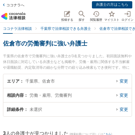
弁護士の方はこちら
ココナラへ
投稿する
探す
閲覧履歴
マイリスト
ログイン
ココナラ法律相談
千葉県で法律相談できる弁護士
佐倉市で法律相談で
佐倉市の労働審判に強い弁護士
千葉県の佐倉市で労働審判に強い弁護士が3名見つかりました。初回面談無料や
休日面談に対応している弁護士なども掲載中。労働・雇用に関係する不当解雇
や退職勧奨、内定取消等の細かな分野での絞り込み検索もでき便利です。特に
とげぬき法律事務所の寺岡 拓也弁護士や中村・柴田法律事務所の柴田 亮太弁護
士、うすい総合法律事務所の小林 友明弁護士のプロフィール情報や弁護士費
エリア
千葉県、佐倉市
変更
用、強みなどが注目されています。『佐倉市で土日や夜間に発生した労働審判
のトラブルを今すぐに弁護士に相談したい』『労働審判のトラブル解決の実績
相談内容
労働・雇用、労働審判
変更
豊富な近くの弁護士を検索したい』『初回相談無料で労働審判を法律相談でき
る佐倉市内の弁護士に相談予約したい』などでお困りの相談者さんにおすすめ
です。
詳細条件
未選択
変更
3
人の弁護士が見つかりました
(検索結果について詳しくは
こちら
)