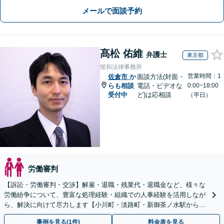
メールで面談予約
髙松 佑維
弁護士
東京都
惺和法律事務所
営業時間：1
佐倉市
か
面談方法(対面・
らも相談
電話・ビデオな
0:00~18:00
受付中
ど)は応相談
（平日）
労働審判
【訴訟・労働審判・交渉】解雇・退職・残業代・退職金など、様々な
労働紛争について、豊富な処理経験・組織での人事経験を活用しなが
ら、解決に向けて尽力します【小川町・淡路町・新御茶ノ水駅から約
1分、御茶ノ水駅も利用可】
事例を見る(1件)
料金表を見る