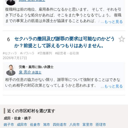
復職時は前の地位、雇用条件になるかと思います。 そして、それを引
き下げるような処分があれば、そこをまた争うとなるでしょう。 復職
までの事実上の筋道は弁護士が協議することもあれば、あなたがご自
身で協議することもあります。 たいていは、訴訟判決までの依頼でし
ょうから、別途費用が発生することもありますが、出勤日時の設定く
らいならサービスでしてくれるかもしれません。
6
セクハラの撤回及び謝罪の要求は可能なのかどう
か？前提として訴えるつもりはありません。
#セクハラ
#パワハラ
#労働審判
#経営者・会社側
2026年7月17日
労働・雇用に強い弁護士
泉 亮介
弁護士
相手の任意の協力がない限り、謝罪等について強制することはできな
いため相手の対応次第となってしまうかと思われます。
近くの市区町村を選び直す
成田・佐倉・銚子
銚子市
成田市
佐倉市
旭市
四街道市
八街市
富里市
匝瑳市