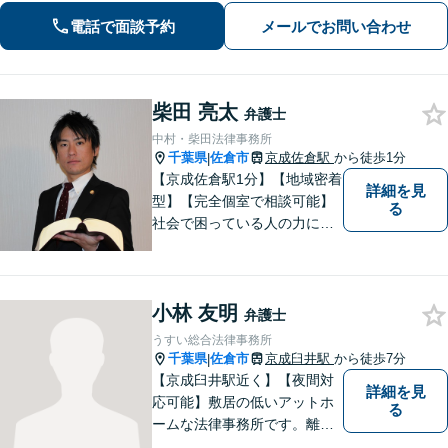
ご相談ください【zoom面談可】【全国
電話で面談予約
メールでお問い合わせ
相談対応】
柴田 亮太
弁護士
中村・柴田法律事務所
千葉県
佐倉市
京成佐倉駅
から徒歩1分
|
【京成佐倉駅1分】【地域密着
詳細を見
型】【完全個室で相談可能】
る
社会で困っている人の力にな
りたいと思い、弁護士を志し
ました。地元の皆様からはお
金に関するご相談の他、遺産
小林 友明
相続、離婚・男女問題、交通
弁護士
事故の案件を広く受け付けて
うすい総合法律事務所
います。 ぜひご相談くださ
千葉県
佐倉市
京成臼井駅
から徒歩7分
|
い。
【京成臼井駅近く】【夜間対
詳細を見
応可能】敷居の低いアットホ
る
ームな法律事務所です。離婚
問題／相続問題／交通事故／