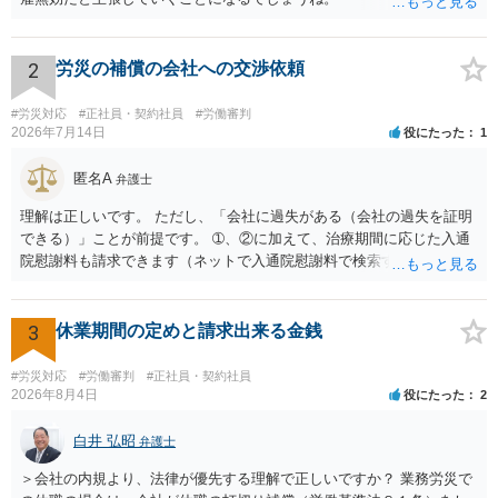
2
労災の補償の会社への交渉依頼
#労災対応
#正社員・契約社員
#労働審判
2026年7月14日
役にたった
1
匿名A
弁護士
理解は正しいです。 ただし、「会社に過失がある（会社の過失を証明
できる）」ことが前提です。 ➀、②に加えて、治療期間に応じた入通
院慰謝料も請求できます（ネットで入通院慰謝料で検索すると詳しい
説明が出てきます）。 さらに、後遺症が残れば、後遺障害逸失利益と
後遺障害慰謝料も請求できます。これらは後遺障害の等級、あなたの
収入、年齢等で大きく変わりますので一般的にいくらとは言えませ
3
休業期間の定めと請求出来る金銭
ん。 弁護士に依頼する費用はそれぞれの弁護士で異なるので個別に聞
いてみるしかありませんが、旧日弁連規準を使った着手金・成功報酬
#労災対応
#労働審判
#正社員・契約社員
方式と着手金ゼロまたは少額で成功報酬大目の方式のどちらかが多い
2026年8月4日
役にたった
2
と思います（個々の弁護士次第なので一般化はできません）。 早めに
弁護士に直接面談で相談されることをお勧めします。
白井 弘昭
弁護士
＞会社の内規より、法律が優先する理解で正しいですか？ 業務労災で