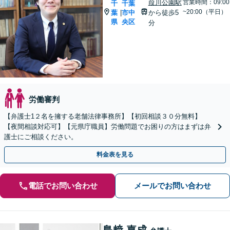
葭川公園駅
営業時間：09:00
千
千葉
~20:00（平日）
葉
市中
から徒歩5
|
県
央区
分
労働審判
【弁護士1２名を擁する老舗法律事務所】【初回相談３０分無料】
【夜間相談対応可】【元県庁職員】労働問題でお困りの方はまずは弁
護士にご相談ください。
料金表を見る
電話でお問い合わせ
メールでお問い合わせ
島﨑 嘉成