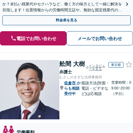
か？未払い残業代やセクハラなど、働く方の味方として一緒に解決を
目指します！位置情報からの労働時間立証や、無効な固定残業代の調
査もお任せください。【夜間や休日相談可】
料金表を見る
電話でお問い合わせ
メールでお問い合わせ
舩間 大樹
東京都
インタビュ
ーを見る
弁護士
むさしのきずな法律事務所
営業時間：0
佐倉市
か
面談方法(対面・
らも相談
電話・ビデオな
9:00~20:00
受付中
ど)は応相談
（平日）
労働審判