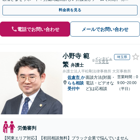
な料金設定／初回相談の際にご説明【休日・夜間相談可】
料金表を見る
電話でお問い合わせ
メールでお問い合わせ
小野寺 範
埼玉県
インタビュ
ーを見る
繁
弁護士
弁護士法人平松剛法律事務所 大宮事務所
営業時間：0
佐倉市
か
面談方法(対面・
らも相談
電話・ビデオな
9:00~20:00
受付中
ど)は応相談
（平日）
労働審判
【関東エリア対応】【初回相談無料】ブラック企業で悩んでいません