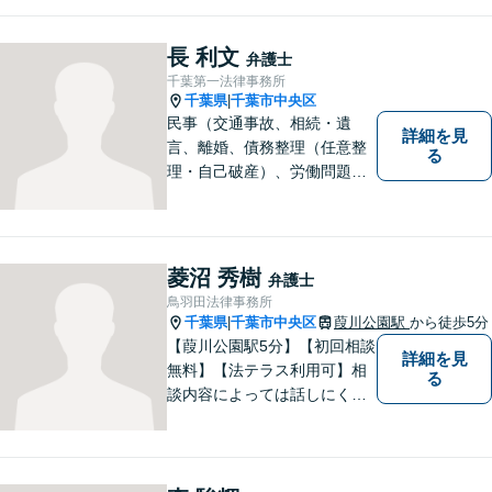
長 利文
弁護士
千葉第一法律事務所
千葉県
千葉市中央区
|
民事（交通事故、相続・遺
詳細を見
言、離婚、債務整理（任意整
る
理・自己破産）、労働問題
等）、刑事の幅広い分野を取
り扱っております。些細な問
題でも一人で抱え込まずにま
ずはご相談ください。問題の
菱沼 秀樹
弁護士
解決に向けて誠心誠意対応い
鳥羽田法律事務所
たします。【近隣駐車場あ
千葉県
千葉市中央区
葭川公園駅
から徒歩5分
|
り】
【葭川公園駅5分】【初回相談
詳細を見
無料】【法テラス利用可】相
る
談内容によっては話しにくい
こともあると思いますが、で
きるだけリラックスしてお話
いただけるように最善を尽く
します。誠実な対応と迅速な