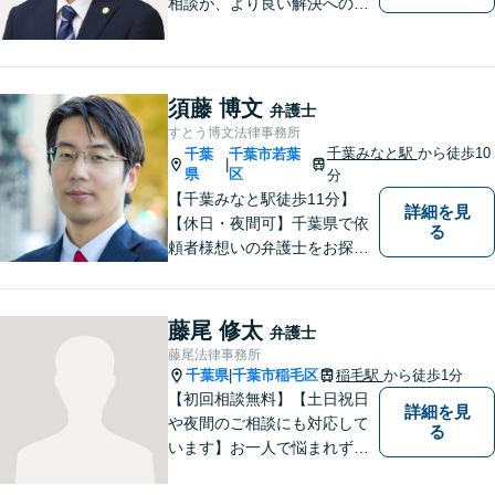
相談が、より良い解決への第
一歩です。これからどう進め
ていくのが一番よいか、最適
な道筋を一緒に考えていきま
す。どんな些細なことでも構
須藤 博文
弁護士
いませんので、遠慮なくご相
すとう博文法律事務所
談ください。
千葉みなと駅
から徒歩10
千葉
千葉市若葉
|
県
区
分
【千葉みなと駅徒歩11分】
詳細を見
【休日・夜間可】千葉県で依
る
頼者様想いの弁護士をお探し
ならぜひご相談を！依頼者様
の経済面・精神面を大切に
し、幸福な生活を実現するた
藤尾 修太
弁護士
めに努力を惜しみません。債
藤尾法律事務所
務整理／刑事／企業法務／交
千葉県
千葉市稲毛区
稲毛駅
から徒歩1分
|
通事故など、あらゆる問題に
【初回相談無料】【土日祝日
詳細を見
対応可能◎
や夜間のご相談にも対応して
る
います】お一人で悩まれず、
まずはご相談下さい。