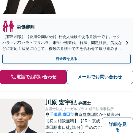
労働審判
【有料相談】【葭川公園駅5分】社会人経験のある弁護士です。セク
ハラ・パワハラ・マタハラ、未払い残業代、解雇、問題社員、労災な
どに対応！状況に応じて、複数の弁護士で力を合わせて取り組みま
す。労働者・使用者ともに対応【電話・メール相談可】
料金表を見る
電話でお問い合わせ
メールでお問い合わせ
川原 宏宇紀
弁護士
弁護士法人リーガルプラス 成田法律事務所
千葉県
成田市
京成成田駅
から徒歩5分
|
【初回相談無料】【JR・京成
詳細を見
成田駅東口徒歩5分】早めのご
る