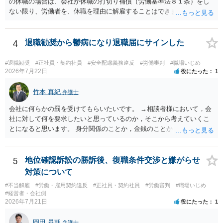
の休職の場合は、会社が休職の打切り補償（労働基準法８１条）をし
ない限り、労働者を、休職を理由に解雇することはできません（労働
基準法19条）。 会社の就業規則にて定められている休職期間及び休職
期間満了による退職は、業務労災への適用はありませんので、ご安心
ください。 仮に会社が打切り補償をせずに解雇した場合は、不当解雇
4
退職勧奨から鬱病になり退職届にサインした
に当たります。 ＞労災の休業補償と、所得補償保険の保険金とは別
に、受け取れる金銭はありますでしょうか？ 業務労災の場合は、会社
#退職勧奨
#正社員・契約社員
#安全配慮義務違反
#労働審判
#職場いじめ
の安全配慮義務違反が認められると解されますので、会社の損害賠償
2026年7月22日
役にたった
1
責任（治療費、通院慰謝料、入院費、入院慰謝料、後遺障害慰謝料、
逸失利益等）が認められる可能性が高いと思われます。 また、業務労
竹本 真紀
弁護士
災での第三者行為傷害（同僚の不注意等による事故）の場合は、当該
会社に何らかの罰を受けてもらいたいです。 →相談者様において，会
第三者の賠償責任も考えられます。 労災で支払われた分は、損害額か
社に対して何を要求したいと思っているのか，そこから考えていくこ
ら控除（損益相殺）されますが、それを超えた部分は、会社もしく
とになると思います。 身分関係のことか，金銭のことか，会社自体に
は、第三者から支払ってもらうことになります。 会社等との交渉が必
対するものか… その点もまだ判然とされていない，どうしてらよいか
要になると思います（良い会社でしたら、自ら話してくると思います
わからない，そういう状態なのであれば，その点を検討していくこと
が・・・）。極めて専門的な話ですので、詳細もしくは対応を最寄り
から始めるのがよいと思います。
5
地位確認訴訟の勝訴後、復職条件交渉と嫌がらせ
の弁護士にご相談ください。 以上、ご参考まで。
対策について
#不当解雇
#労働・雇用契約違反
#正社員・契約社員
#労働審判
#職場いじめ
#経営者・会社側
2026年7月21日
役にたった
1
岡田 晃朝
弁護士