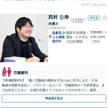
3件中 1-3件を表示
西村 公寿
東京都
インタビュ
ーを見る
弁護士
法律事務所錦
営業時間：1
佐倉市
か
面談方法(対面・
らも相談
電話・ビデオな
0:00~19:00
受付中
ど)は応相談
（平日）
労働審判
【茅場町駅4分】「働く労働者の権利を守るために尽力します」不当
解雇や残業代未払い、パワハラ・セクハラ、労働条件の一方的変更ま
でお任せください「企業の労務トラブルをトータルサポート」雇用契
約書や就業規則のリーガルチェックなど
料金表を見る