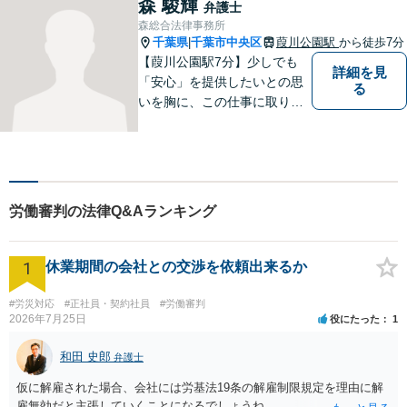
森 駿輝
弁護士
事件解決を心がけておりま
森総合法律事務所
す。お困りの方はご相談くだ
千葉県
千葉市中央区
葭川公園駅
から徒歩7分
|
さい。
【葭川公園駅7分】少しでも
詳細を見
「安心」を提供したいとの思
る
いを胸に、この仕事に取り組
んでおります。インターネッ
ト／逮捕・刑事事件／交通事
故／男女問題／消費者被害な
ど対応分野多数。お気軽にご
相談ください。
労働審判の法律Q&Aランキング
1
休業期間の会社との交渉を依頼出来るか
#労災対応
#正社員・契約社員
#労働審判
2026年7月25日
役にたった
1
和田 史郎
弁護士
仮に解雇された場合、会社には労基法19条の解雇制限規定を理由に解
雇無効だと主張していくことになるでしょうね。