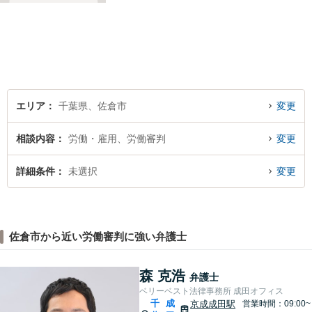
刑事事件／企業法務など、幅
広い法律トラブルに対応。
【地域に根差し他弁護士】的
確なアドバイスやサポートで
ご相談者様のお役に立てるよ
う尽力します。
エリア
千葉県、佐倉市
変更
相談内容
労働・雇用、労働審判
変更
詳細条件
未選択
変更
佐倉市から近い労働審判に強い弁護士
森 克浩
弁護士
ベリーベスト法律事務所 成田オフィス
千
成
京成成田駅
営業時間：09:00~