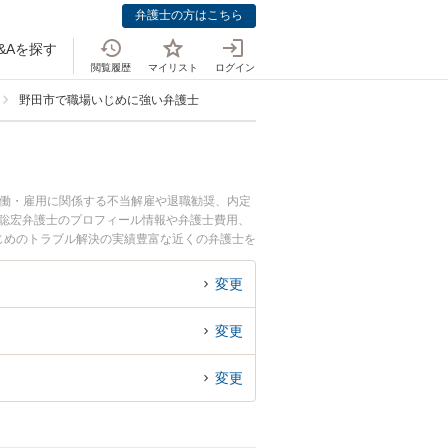
弁護士の方はこちら
&Aを探す
閲覧履歴
マイリスト
ログイン
野田市で職場いじめに強い弁護士
労働・雇用に関係する不当解雇や退職勧奨、内定
 聡宏弁護士のプロフィール情報や弁護士費用、
じめのトラブル解決の実績豊富な近くの弁護士を
すすめです。
変更
変更
変更