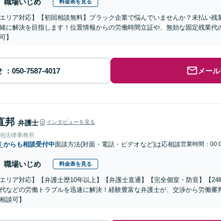
職場いじめ
料金表を見る
エリア対応】【初回相談無料】ブラック企業で悩んでいませんか？未払い残
緒に解決を目指します！位置情報からの労働時間立証や、無効な固定残業代
可】
せ
メール
直邦
弁護士
インタビューを見る
溜池法律事務所
市
からも相談受付中
面談方法(対面・電話・ビデオなど)は応相談
営業時間：00:0
職場いじめ
料金表を見る
エリア対応】【弁護士歴10年以上】【弁護士直通】【完全個室・防音】【2
代などの労働トラブルを迅速に解決！経験豊富な弁護士が、交渉から労働審
相談可】