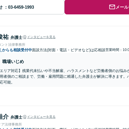
せ
メール
俊祐
弁護士
インタビューを見る
ロント法律事務所
市
からも相談受付中
面談方法(対面・電話・ビデオなど)は応相談
営業時間：10:0
職場いじめ
エリア対応】残業代未払いや不当解雇、ハラスメントなど労働者側のお悩み
用者側のご相談まで、労働・雇用問題に精通した弁護士が解決に導きます。
応可能。
桂介
弁護士
インタビューを見る
ィア法律事務所