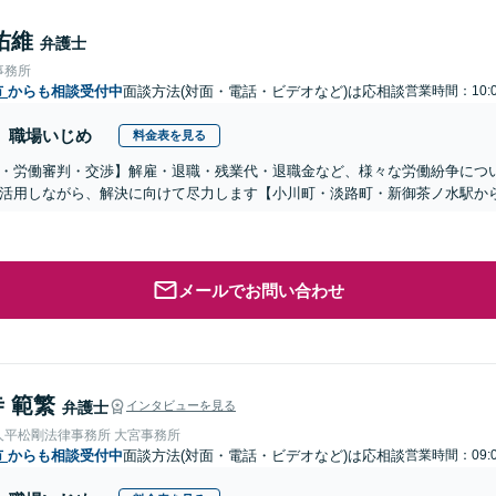
佑維
弁護士
事務所
市
からも相談受付中
面談方法(対面・電話・ビデオなど)は応相談
営業時間：10:0
職場いじめ
料金表を見る
・労働審判・交渉】解雇・退職・残業代・退職金など、様々な労働紛争につ
活用しながら、解決に向けて尽力します【小川町・淡路町・新御茶ノ水駅か
メールでお問い合わせ
 範繁
弁護士
インタビューを見る
人平松剛法律事務所 大宮事務所
市
からも相談受付中
面談方法(対面・電話・ビデオなど)は応相談
営業時間：09:0