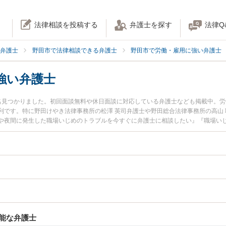
法律相談を投稿する
弁護士を探す
法律Q
弁護士
野田市で法律相談できる弁護士
野田市で労働・雇用に強い弁護士
強い弁護士
名見つかりました。初回面談無料や休日面談に対応している弁護士なども掲載中。
利です。特に野田けやき法律事務所の松澤 英司弁護士や野田総合法律事務所の高山
や夜間に発生した職場いじめのトラブルを今すぐに弁護士に相談したい』『職場い
律相談できる野田市内の弁護士に相談予約したい』などでお困りの相談者さんにお
能な弁護士