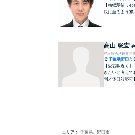
【梅郷駅徒歩4
決に至るよう努
高山 聡宏
野田総合法律事務
千葉県
野田市
|
【愛宕駅近く】
きたいと考えて
間／休日対応可
エリア
千葉県、野田市