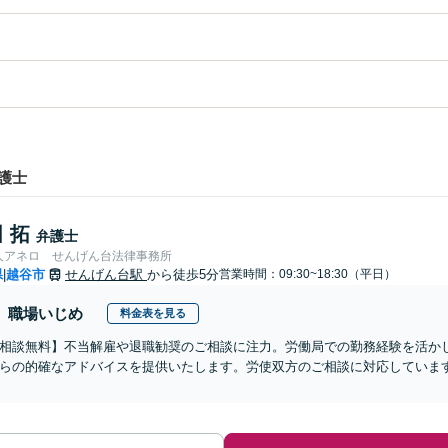
護士
 拓
弁護士
人アネロ せんげん台法律事務所
県
越谷市
せんげん台駅
から徒歩5分
営業時間：09:30~18:30（平日）
|
職場いじめ
料金表を見る
相談無料】不当解雇や退職勧奨のご相談に注力。労働局での勤務経験を活か
らの的確なアドバイスを提供いたします。労使双方のご相談に対応していま