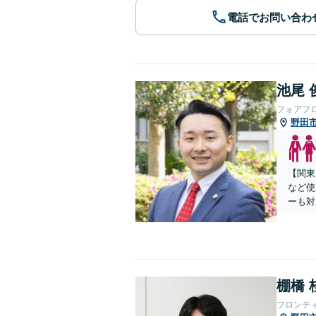
電話でお問い合わ
池尾 
フォアフ
野田
【関東
など使
ーも対
棚橋 
フロンテ