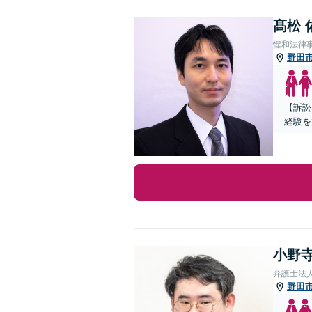
髙松 
惺和法律
野田
【訴訟
経験を
小野寺
弁護士法
野田