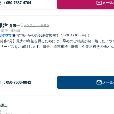
せ
メール
雄治
弁護士
インタビューを見る
人翠 守谷事務所
県
守谷市
守谷駅
から徒歩2分
営業時間：10:00~19:00（平日）
|
徒歩2分】最大の利益を得るためには、早めのご相談が鍵！培ったノウ
サービスをお届けします。借金、遺言相続、離婚、企業法務その他どん
せ
メール
弁護士
所