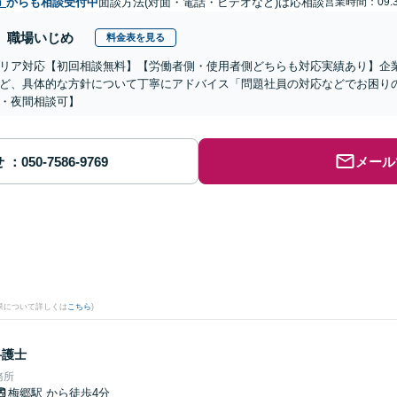
市
からも相談受付中
面談方法(対面・電話・ビデオなど)は応相談
営業時間：09:3
職場いじめ
料金表を見る
リア対応【初回相談無料】【労働者側・使用者側どちらも対応実績あり】企
ど、具体的な方針について丁寧にアドバイス「問題社員の対応などでお困り
・夜間相談可】
せ
メール
果について詳しくは
こちら
)
弁護士
務所
梅郷駅
から徒歩4分