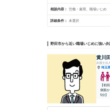
相談内容
労働・雇用、職場いじめ
詳細条件
未選択
野田市から近い職場いじめに強い弁
黄川田
弁護士法
埼玉
【初回
側面か
5分】