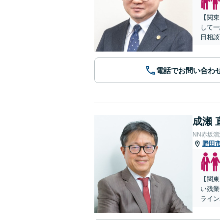
【関東
して一
日相談
電話でお問い合わ
成瀬 
NN赤坂
野田
【関東
い残業
ライン