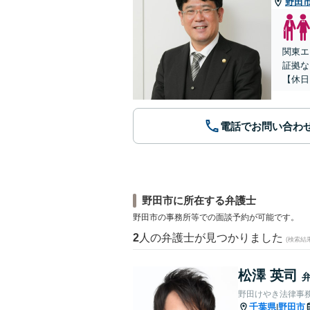
野田
関東エ
証拠な
【休日
電話でお問い合わ
野田市に所在する弁護士
野田市の事務所等での面談予約が可能です。
2
人の弁護士が見つかりました
(検索結
松澤 英司
野田けやき法律事
千葉県
野田市
|