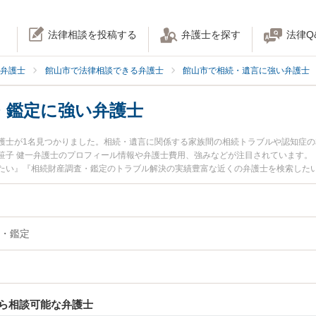
法律相談を投稿する
弁護士を探す
法律Q
弁護士
館山市で法律相談できる弁護士
館山市で相続・遺言に強い弁護士
・鑑定に強い弁護士
護士が1名見つかりました。相続・遺言に関係する家族間の相続トラブルや認知症
笹子 健一弁護士のプロフィール情報や弁護士費用、強みなどが注目されています。
たい』『相続財産調査・鑑定のトラブル解決の実績豊富な近くの弁護士を検索した
』などでお困りの相談者さんにおすすめです。
・鑑定
ら相談可能な弁護士