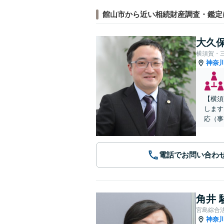
館山市から近い相続財産調査・鑑定
大久保
横須賀・
神奈
【横須
します
応（事
電話でお問い合わ
角井 
宮島綜合
神奈