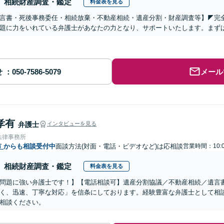
相続財産調査・鑑定
料金表を見る
遺言書・死後事務委任・相続放棄・不動産相続・遺産分割・財産調査等】◤完
題に力をいれている弁護士があなたの力となり、サポートいたします。まず
せ
メール
孝有
弁護士
インタビューを見る
法律事務所
市
からも相談受付中
面談方法(対面・電話・ビデオなど)は応相談
営業時間：10:0
相続財産調査・鑑定
料金表を見る
問題に強い弁護士です！】【電話相談可】遺産分割協議／不動産相続／遺言
く、迅速、丁寧な対応」を信条にしております。経験豊富な弁護士として相
相談ください。