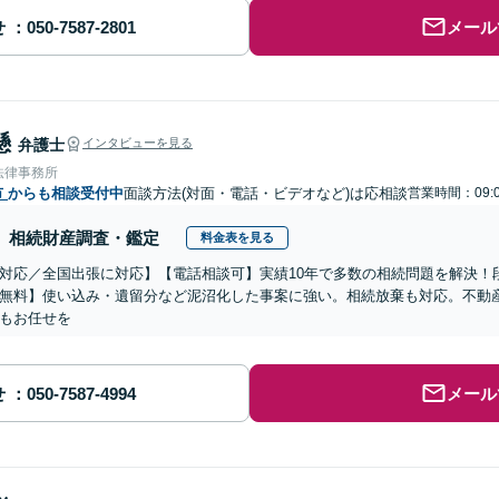
せ
メール
懸
弁護士
インタビューを見る
法律事務所
市
からも相談受付中
面談方法(対面・電話・ビデオなど)は応相談
営業時間：09:0
相続財産調査・鑑定
料金表を見る
対応／全国出張に対応】【電話相談可】実績10年で多数の相続問題を解決！
無料】使い込み・遺留分など泥沼化した事案に強い。相続放棄も対応。不動
もお任せを
せ
メール