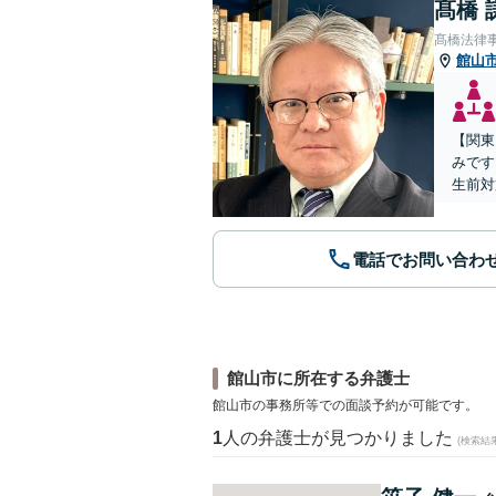
髙橋 
髙橋法律
館山
【関東
みです
生前対
電話でお問い合わ
館山市に所在する弁護士
館山市の事務所等での面談予約が可能です。
1
人の弁護士が見つかりました
(検索結