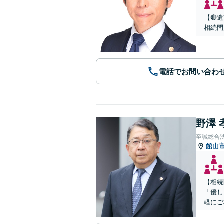
【🔴
相続問
電話でお問い合わ
野澤 
至誠総合
館山
【相続
「優し
軽にご