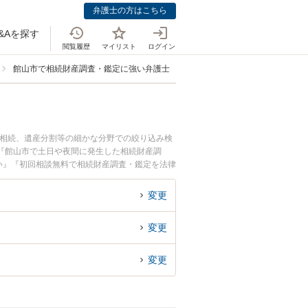
弁護士の方はこちら
&Aを探す
閲覧履歴
マイリスト
ログイン
館山市で相続財産調査・鑑定に強い弁護士
の相続、遺産分割等の細かな分野での絞り込み検
『館山市で土日や夜間に発生した相続財産調
い』『初回相談無料で相続財産調査・鑑定を法律
変更
変更
変更