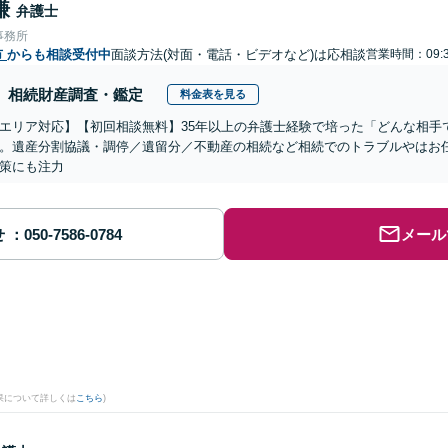
謙
弁護士
事務所
市
からも相談受付中
面談方法(対面・電話・ビデオなど)は応相談
営業時間：09:3
相続財産調査・鑑定
料金表を見る
エリア対応】【初回相談無料】35年以上の弁護士経験で培った「どんな相手
。遺産分割協議・調停／遺留分／不動産の相続など相続でのトラブルやはお
策にも注力
せ
メール
果について詳しくは
こちら
)