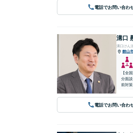
電話でお問い合わ
溝口 
溝口けん
館山
【全国
分面談
前対策
電話でお問い合わ