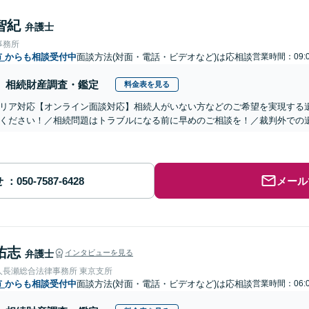
智紀
弁護士
事務所
市
からも相談受付中
面談方法(対面・電話・ビデオなど)は応相談
営業時間：09:0
相続財産調査・鑑定
料金表を見る
リア対応【オンライン面談対応】相続人がいない方などのご希望を実現する
ください！／相続問題はトラブルになる前に早めのご相談を！／裁判外での
せ
メール
佑志
弁護士
インタビューを見る
人長瀬総合法律事務所 東京支所
市
からも相談受付中
面談方法(対面・電話・ビデオなど)は応相談
営業時間：06:0