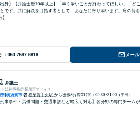
出身】【弁護士歴10年以上】「早く争いごとが終わってほしい」「ど
とです。共に解決を目指す者として、あなたに寄り添います。肩の荷を
分】
せ
メール
忍
弁護士
スト法律事務所 横須賀オフィス
川県
横須賀市
横須賀中央駅
から徒歩8分
営業時間：09:30~21:00（平日）
|
刑事事件・労働問題・交通事故など幅広く対応】各分野の専門チームが