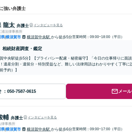
に強い弁護士
 龍太
弁護士
インタビューを見る
三浦法律事務所
川県
横須賀市
横須賀中央駅
から徒歩5分
営業時間：09:00~18:00（平日）
|
相続財産調査・鑑定
賀中央駅徒歩5分】【プライバシー配慮・秘密厳守】「今日の仕事帰りに面
！遺産分割・遺留分・特別受益など、難しい法律用語はわかりやすく丁寧に
前予約）】
せ
メール
駿輔
弁護士
インタビューを見る
法律事務所
川県
横須賀市
横須賀中央駅
から徒歩6分
営業時間：09:00~17:00（平日）
|