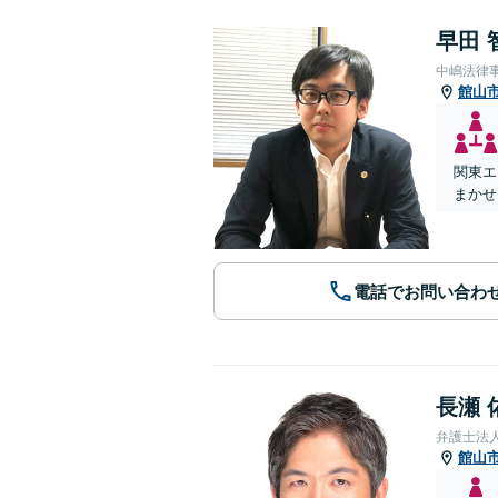
早田 
中嶋法律
館山
関東エ
まかせ
電話でお問い合わ
長瀬 
弁護士法
館山