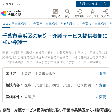
弁護士の方はこちら
ココナラへ
投稿する
探す
閲覧履歴
マイリスト
ログイン
ココナラ法律相談
千葉県で法律相談できる弁護士
千葉市で法律相談で
千葉市美浜区の病院・介護サービス提供者側に
強い弁護士
医療・介護問題に関係する歯科治療ミスや美容整形のトラブル、産婦人科の訴
訟等の細かな分野での絞り込み検索もでき便利です。特に各弁護士のプロフィ
ール情報や弁護士費用、強みなどが注目されています。『千葉市美浜区で土日
や夜間に発生した病院・介護サービス提供者側のトラブルを今すぐに弁護士に
相談したい』『病院・介護サービス提供者側のトラブル解決の実績豊富な近く
エリア
千葉県、千葉市美浜区
変更
の弁護士を検索したい』『初回相談無料で病院・介護サービス提供者側を法律
相談できる千葉市美浜区内の弁護士に相談予約したい』などでお困りの相談者
相談内容
医療・介護問題、病院・介護サービス提供者側
変更
さんにおすすめです。
詳細条件
未選択
変更
病院・介護サービス提供者側に強い千葉市美浜区から相談可能な