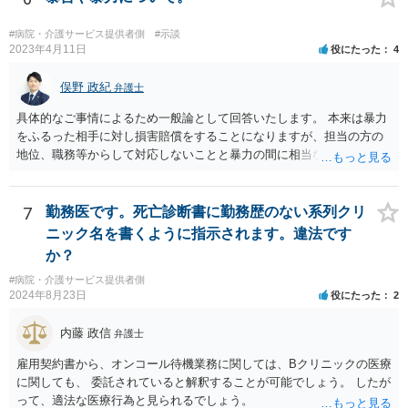
#病院・介護サービス提供者側
#示談
2023年4月11日
役にたった
4
俣野 政紀
弁護士
具体的なご事情によるため一般論として回答いたします。 本来は暴力
をふるった相手に対し損害賠償をすることになりますが、担当の方の
地位、職務等からして対応しないことと暴力の間に相当な関連性（因
果関係）があれば担当の方に対し損害賠償を請求できます。
7
勤務医です。死亡診断書に勤務歴のない系列クリ
ニック名を書くように指示されます。違法です
か？
#病院・介護サービス提供者側
2024年8月23日
役にたった
2
内藤 政信
弁護士
雇用契約書から、オンコール待機業務に関しては、Bクリニックの医療
に関しても、 委託されていると解釈することが可能でしょう。 したが
って、適法な医療行為と見られるでしょう。