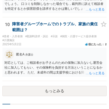
でしょう。 口コミを削除しなかった場合でも，裁判所に訴えて相談者
を特定するとか損害賠償を請求するとかは難しいでしょう。
10
障害者グループホームでのトラブル、家族の責任
範囲は？
#患者・入所者側
#慰謝料請求・訴訟
#示談
#病院・介護サービス提供者側
#介護施設
2025年5月2日
役にたった
2
匿名A
弁護士
対応としては、ご相談者がお子さんのための保険に加入ないし運営会
社に加入してもらい、その保険料を負担する方法ということになるか
と思われます。 ただ、未成年の間は支援学校における障がい児向けの
損害賠償保険があるのですが、成人になってからはそれがあるかどう
かは少し調べてみてはいかがでしょうか。 グループホームは基本的に
要支援者自身が自立して生活する（その責任も負担する）ことを前提
もっとみる
とした支援システムなので、今回のように障がい者による損害や費用
が発生するたびに運営会社が負担するということはシステム的にも経
営的にも不可能に近いと思います。 なかなか重度になってくると受入
れてくれるグループホームも少ないのでおっしゃるように揉めない方