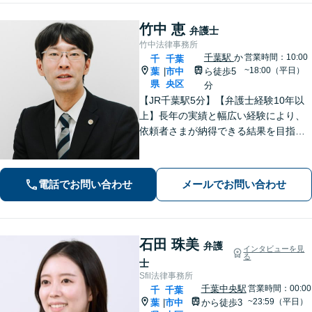
竹中 恵
弁護士
竹中法律事務所
千葉駅
か
営業時間：10:00
千
千葉
~18:00（平日）
葉
市中
ら徒歩5
|
県
央区
分
【JR千葉駅5分】【弁護士経験10年以
上】長年の実績と幅広い経験により、
依頼者さまが納得できる結果を目指し
て尽力します【相続・遺言】遺産分割
協議や調停など対応【不動産・住ま
い】オーナーの方からの案件を解決し
電話でお問い合わせ
メールでお問い合わせ
た実績多数【初回相談無料】
石田 珠美
弁護
インタビューを見
る
士
Sfil法律事務所
千葉中央駅
営業時間：00:00
千
千葉
~23:59（平日）
葉
市中
から徒歩3
|