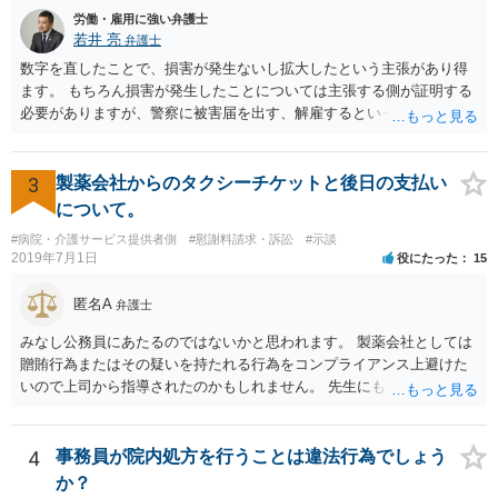
ないということです。 手術のミスの結果，手術前と比べて見た目が著
労働・雇用に強い弁護士
しく悪くなってしまったとか， 手術のミスの結果，入院期間が延びて
若井 亮
弁護士
しまったとかいう事情があれば， 追加請求が可能な余地があります。
数字を直したことで、損害が発生ないし拡大したという主張があり得
ただし，手術代の返金に応じた際に「これ以上金銭の請求はしませ
ます。 もちろん損害が発生したことについては主張する側が証明する
ん」という趣旨の合意をしてしまっていると， 上記の請求は，基本的
必要がありますが、警察に被害届を出す、解雇するといった揺さぶり
には困難となります。
をかけてくる場合があります。 上記のような揺さぶりをかけられるこ
とで、損害の証明なくとも解決金という形で支払に応じてしまうケー
スがあるのでご注意ください。
3
製薬会社からのタクシーチケットと後日の支払い
について。
#病院・介護サービス提供者側
#慰謝料請求・訴訟
#示談
2019年7月1日
役にたった
15
匿名A
弁護士
みなし公務員にあたるのではないかと思われます。 製薬会社としては
贈賄行為またはその疑いを持たれる行為をコンプライアンス上避けた
いので上司から指導されたのかもしれません。 先生にも万一迷惑をか
けることになってはいけないと。
4
事務員が院内処方を行うことは違法行為でしょう
か？