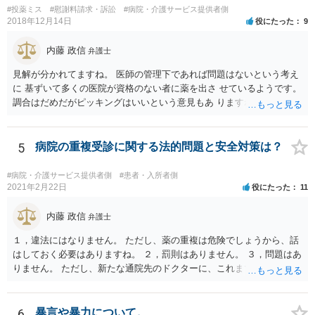
#投薬ミス
#慰謝料請求・訴訟
#病院・介護サービス提供者側
2018年12月14日
役にたった
9
内藤 政信
弁護士
見解が分かれてますね。 医師の管理下であれば問題はないという考え
に 基ずいて多くの医院が資格のない者に薬を出さ せているようです。
調合はだめだがピッキングはいいという意見もあ りますね。 また患者
の負担軽減のために、薬剤師なく院内 処方を積極的に進めてる医者も
いますね。 院外とではかなり金額が低くなるようです。 したがって、
違法とは断じきれないですね。 あなたが罪になることは、まったくあ
5
病院の重複受診に関する法的問題と安全対策は？
りません。 やめるなら、２週間ルールにのっとってやめたほう がいい
でしょう。
#病院・介護サービス提供者側
#患者・入所者側
2021年2月22日
役にたった
11
内藤 政信
弁護士
１，違法にはなりません。 ただし、薬の重複は危険でしょうから、話
はしておく必要はありますね。 ２，罰則はありません。 ３，問題はあ
りません。 ただし、新たな通院先のドクターに、これまでの経緯を話
しておくこと になります。
6
暴言や暴力について。