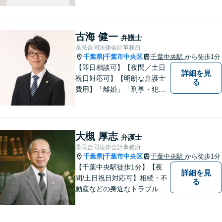
も軽くなるようサポートいた
します。問題の背景にも目を
向け、その先の暮らしまで見
据えた支えを大切にしていま
古海 健一
弁護士
す。あなたの気持ちにしっか
県民合同法律会計事務所
り寄り添います。【休日・夜
千葉県
千葉市中央区
千葉中央駅
から徒歩1分
|
間面談可】
【即日相談可】【夜間／土日
詳細を見
祝日対応可】【明朗な弁護士
る
費用】「離婚」「刑事・犯罪
弁護」「労働」「交通事故」
「借金問題」に注力しており
ます。民事・家事・刑事を扱
う弁護士です。弁護士と税理
大槻 厚志
弁護士
士が様々な専門家と連携して
県民合同法律会計事務所
ワンストップで問題解決しま
千葉県
千葉市中央区
千葉中央駅
から徒歩1分
|
す。
【千葉中央駅徒歩1分】【夜
詳細を見
間/土日祝日対応可】相続・不
る
動産などの身近なトラブルに
ついて、依頼者の方のお悩み
を解決して、笑顔を取り戻し
て頂けるよう、最善の策を考