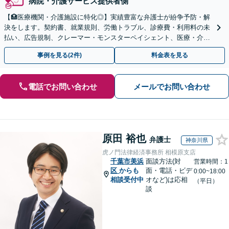
病院・介護サービス提供者側
【🏥医療機関・介護施設に特化◎】実績豊富な弁護士が紛争予防・解
決をします。契約書、就業規則、労働トラブル、診療費・利用料の未
払い、広告規制、クレーマー・モンスターペイシェント、医療・介護
事故などに対応【顧問契約あり】
事例を見る(2件)
料金表を見る
電話でお問い合わせ
メールでお問い合わせ
原田 裕也
弁護士
神奈川県
虎ノ門法律経済事務所 相模原支店
千葉市美浜
面談方法(対
営業時間：1
区
からも
面・電話・ビデ
0:00~18:00
相談受付中
オなど)は応相
（平日）
談