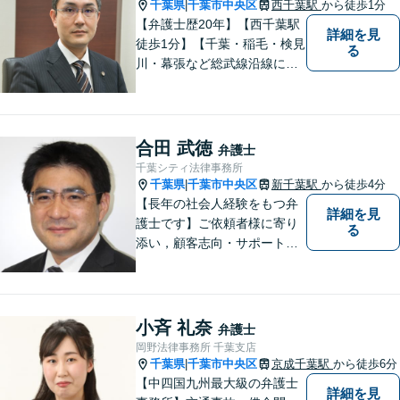
千葉県
千葉市中央区
西千葉駅
から徒歩1分
|
【弁護士歴20年】【西千葉駅
詳細を見
徒歩1分】【千葉・稲毛・検見
る
川・幕張など総武線沿線にお
住いの方好アクセス】不動
産・相続・離婚・交通事故・
借金・労働・刑事・企業法務
などお気軽にお問い合わせく
合田 武徳
弁護士
ださい【個人／企業いずれも
千葉シティ法律事務所
対応実績あり】
千葉県
千葉市中央区
新千葉駅
から徒歩4分
|
【長年の社会人経験をもつ弁
詳細を見
護士です】ご依頼者様に寄り
る
添い，顧客志向・サポート精
神を大切にしつつ，問題解決
に全力を尽くします。【休日
夜間相談、出張にも柔軟に対
応】ご相談者様の精神的負担
小斉 礼奈
弁護士
を軽減することも重視してい
岡野法律事務所 千葉支店
る弁護士です。【千葉駅徒歩
千葉県
千葉市中央区
京成千葉駅
から徒歩6分
|
７分】
【中四国九州最大級の弁護士
詳細を見