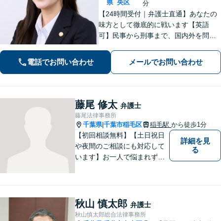
県
央区
分
【24時間受付｜弁護士直通】あなたの
味方として徹底的に戦います【英語
可】民事から刑事まで、国内外を問わ
ず幅広くサポート【IT講師経験／デジ
タル証拠・資産対応】ソーシャルワー
電話でお問い合わせ
メールでお問い合わせ
カー兼司法書士と連携【法テラス・WE
B面談可】【都内面談可】
藤尾 修太
弁護士
藤尾法律事務所
千葉県
千葉市稲毛区
稲毛駅
から徒歩1分
|
【初回相談無料】【土日祝日
詳細を見
や夜間のご相談にも対応して
る
います】お一人で悩まれず、
まずはご相談下さい。
秋山 慎太郎
弁護士
秋山慎太郎総合法律事務所