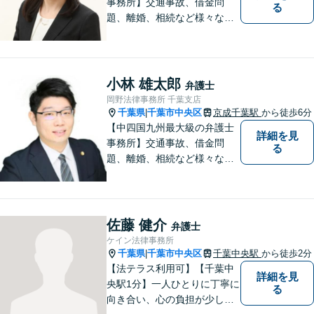
事務所】交通事故、借金問
る
題、離婚、相続など様々な問
題について、「何度でも無
料」の相談を行っています！
まずはお気軽にご相談くださ
い！
小林 雄太郎
弁護士
岡野法律事務所 千葉支店
千葉県
千葉市中央区
京成千葉駅
から徒歩6分
|
【中四国九州最大級の弁護士
詳細を見
事務所】交通事故、借金問
る
題、離婚、相続など様々な問
題について、「何度でも無
料」の相談を行っています！
まずはお気軽にご相談くださ
い！
佐藤 健介
弁護士
ケイン法律事務所
千葉県
千葉市中央区
千葉中央駅
から徒歩2分
|
【法テラス利用可】【千葉中
詳細を見
央駅1分】一人ひとりに丁寧に
る
向き合い、心の負担が少しで