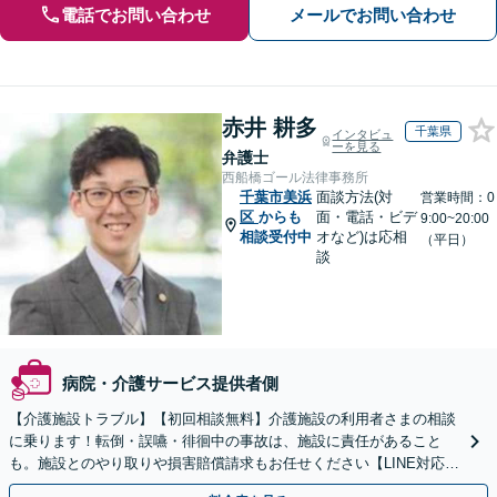
電話でお問い合わせ
メールでお問い合わせ
赤井 耕多
千葉県
インタビュ
ーを見る
弁護士
西船橋ゴール法律事務所
千葉市美浜
面談方法(対
営業時間：0
区
からも
面・電話・ビデ
9:00~20:00
相談受付中
オなど)は応相
（平日）
談
病院・介護サービス提供者側
【介護施設トラブル】【初回相談無料】介護施設の利用者さまの相談
に乗ります！転倒・誤嚥・徘徊中の事故は、施設に責任があること
も。施設とのやり取りや損害賠償請求もお任せください【LINE対応
可】【夜間・休日面談可】【関東エリア対応】