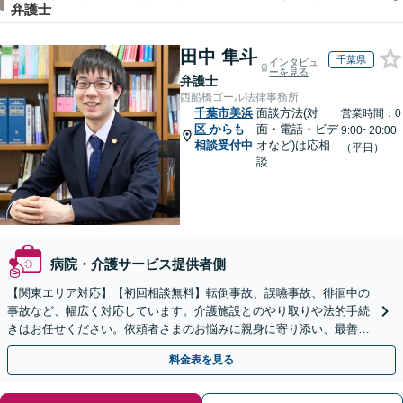
弁護士
田中 隼斗
千葉県
インタビュ
ーを見る
弁護士
西船橋ゴール法律事務所
千葉市美浜
面談方法(対
営業時間：0
区
からも
面・電話・ビデ
9:00~20:00
相談受付中
オなど)は応相
（平日）
談
病院・介護サービス提供者側
【関東エリア対応】【初回相談無料】転倒事故、誤嚥事故、徘徊中の
事故など、幅広く対応しています。介護施設とのやり取りや法的手続
きはお任せください。依頼者さまのお悩みに親身に寄り添い、最善の
結果が得られるように尽力いたします。
料金表を見る