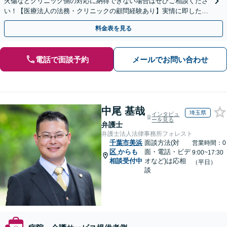
火傷などクリニック側の対応に納得できない場合はぜひご相談くださ
い！【医療法人の法務・クリニックの顧問経験あり】実情に即したア
ドバイスで、納得のできるトラブルの解決を目指します。
料金表を見る
電話で面談予約
メールでお問い合わせ
中尾 基哉
埼玉県
インタビュ
ーを見る
弁護士
弁護士法人法律事務所フォレスト
千葉市美浜
面談方法(対
営業時間：0
区
からも
面・電話・ビデ
9:00~17:30
相談受付中
オなど)は応相
（平日）
談