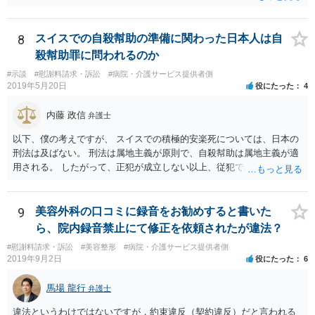
8
スイスでの自殺幇助の準備に関わった日本人は自
殺幇助罪に問われるのか
#示談
#慰謝料請求・訴訟
#病院・介護サービス提供者側
2019年5月20日
役にたった
4
内藤 政信
弁護士
以下、僕の考えですが、 スイスでの積極的安楽死については、日本の
刑法は及ばない。 刑法は属地主義が原則で、自殺幇助は属地主義が適
用される。 したがって、正犯が成立しない以上、従犯である幇助は成
立しな い。 スイスの法律はしりませんが、 おそらく幇助者が問われ
ることはないでしょう。 ほかに日本で成立するような犯罪はないでし
ょう。 遺灰についてはわかりません。おそらく薬物の検査はあるかも
9
美容外科の口コミに録音をお勧めすると書いた
し れませんが、禁製品にはあたらないでしょう。
ら、院内録音禁止にて修正を依頼されたが違法？
#慰謝料請求・訴訟
#美容整形
#病院・介護サービス提供者側
2019年9月2日
役にたった
6
馬場 龍行
弁護士
違法というわけではないですが，約束違反（契約違反）だと言われる