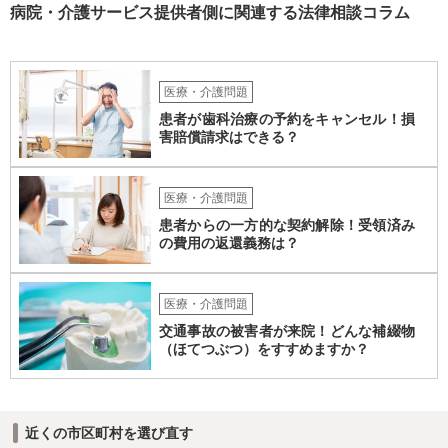
がよく、むしろ職員を増やして対応するとのことで悪くない対応のグ
病院・介護サービス提供者側に関連する法律相談コラム
ループホームの方だとも思います。 なので、方法としては冒頭のよう
に保険しかないかなと思いますが、成人の障がい者向けの損害保険が
あるかどうかですね。 あと、家での生活では出なかった他害行動（暴
力）がでたというお話ですが、それは、現在のグループホームの生活
医療・介護問題
に対するお子さんのストレスが出ている可能性も高いところです。 な
患者が歯科治療の予約をキャンセル！損
ので、まだそのグループホームに入って日が浅いなどの場合には、も
害賠償請求はできる？
う少し様子を見るしかありませんが、時間が経っているのに２度目の
他害行動があったということであれば、問題は思ったより深刻かもし
れません。 いずれにせよ、一度職員の方と暴力が生じた際の事実経緯
医療・介護問題
を確認し、またその直近に何か変化がなかったかなどのお子さんの障
患者からの一方的な契約解除！受領済み
がい特性に照らした原因分析をしてみると再発防止策が浮かぶかもし
の費用の返還義務は？
れません。
医療・介護問題
交通事故の被害者が来院！どんな補綴物
（ほてつぶつ）をすすめますか？
近くの市区町村を選び直す