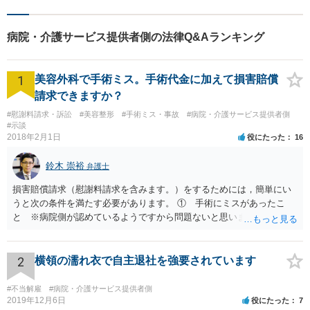
え全力で実行します。まずは
ご相談ください。
病院・介護サービス提供者側の法律Q&Aランキング
1
美容外科で手術ミス。手術代金に加えて損害賠償
請求できますか？
#慰謝料請求・訴訟
#美容整形
#手術ミス・事故
#病院・介護サービス提供者側
#示談
2018年2月1日
役にたった
16
鈴木 崇裕
弁護士
損害賠償請求（慰謝料請求を含みます。）をするためには，簡単にい
うと次の条件を満たす必要があります。 ① 手術にミスがあったこ
と ※病院側が認めているようですから問題ないと思います。 ② 手
術のミスの「せいで」仕事を休まなければならなくなったこと ③ 手
術のミスの「せいで」マスクが外せなくなったこと ④ 仕事を休まな
ければならなくなった「せいで」休業損害が発生したこと ⑤ マスク
2
横領の濡れ衣で自主退社を強要されています
を外せなくなった「せいで」経済的に評価できる精神的な損害が発生
したこと 「せいで」と強調した点が，内藤先生のご指摘なさる「相当
#不当解雇
#病院・介護サービス提供者側
因果関係」です。 手術のミスと関係のないことまでは責任追及ができ
2019年12月6日
役にたった
7