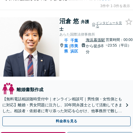
3件中 1-3件を表示
沼倉 悠
弁護
インタビューを見
る
士
あらた国際法律事務所
海浜幕張駅
営業時間：00:00
千
千葉
~23:55（平日）
葉
市美
から徒歩8
|
県
浜区
分
離婚書類作成
【無料電話相談随時受付中｜オンライン相談可｜男性側・女性側とも
に対応】離婚・男女問題に注力し、10年間弁護士として活動してきま
した。相談者・依頼者に寄り添った対応を心がけ、他事務所で難しい
と言われた事案も依頼者と二人三脚で解決へと導きます。
料金表を見る