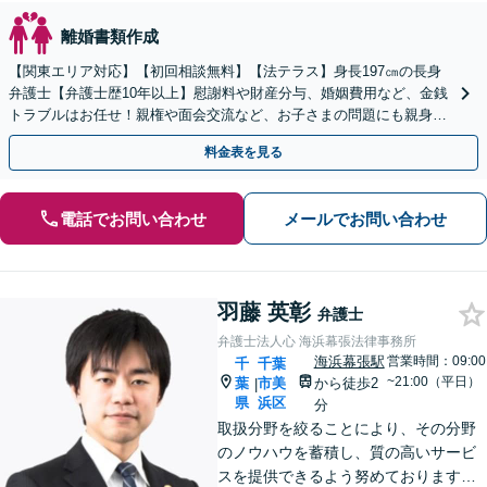
離婚書類作成
【関東エリア対応】【初回相談無料】【法テラス】身長197㎝の長身
弁護士【弁護士歴10年以上】慰謝料や財産分与、婚姻費用など、金銭
トラブルはお任せ！親権や面会交流など、お子さまの問題にも親身に
対応【夜間・休日面談】【子連れ相談】【電話相談】
料金表を見る
電話でお問い合わせ
メールでお問い合わせ
羽藤 英彰
弁護士
弁護士法人心 海浜幕張法律事務所
海浜幕張駅
営業時間：09:00
千
千葉
~21:00（平日）
葉
市美
から徒歩2
|
県
浜区
分
取扱分野を絞ることにより、その分野
のノウハウを蓄積し、質の高いサービ
スを提供できるよう努めております。