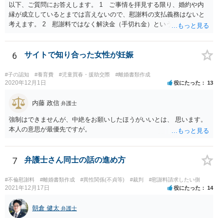
以下、ご質問にお答えします。 1 ご事情を拝見する限り、婚約や内
縁が成立しているとまでは言えないので、慰謝料の支払義務はないと
考えます。 2 慰謝料ではなく解決金（手切れ金）という名目で数十
万円支払えば良いと思います。 3 今後同じような請求をされないよ
うに合意書を取り交わす必要はあると思います。 4 合意書を取り交
わし、その中で精算条項（一切の債権債務のないことを確認する）を
6
サイトで知り合った女性が妊娠
設ければ、大丈夫です。
#子の認知
#養育費
#児童買春・援助交際
#離婚書類作成
2020年12月1日
役にたった
13
内藤 政信
弁護士
強制はできませんが、中絶をお願いしたほうがいいとは、 思います。
本人の意思が最優先ですが。
7
弁護士さん同士の話の進め方
#不倫慰謝料
#離婚書類作成
#異性関係(不貞等)
#裁判
#慰謝料請求したい側
2021年12月17日
役にたった
14
朝倉 健太
弁護士