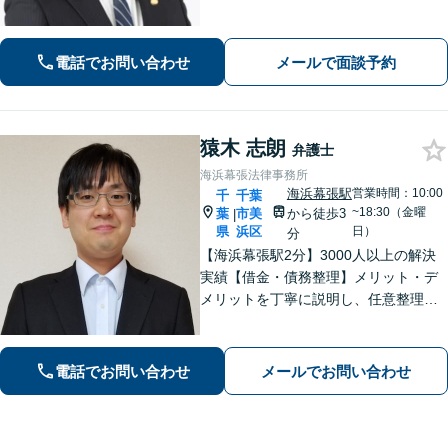
全力でサポートさせていただきますの
で、お困りの際はご相談ください。
電話でお問い合わせ
メールで面談予約
猿木 志朗
弁護士
海浜幕張法律事務所
海浜幕張駅
営業時間：10:00
千
千葉
~18:30（金曜
葉
市美
から徒歩3
|
県
浜区
日）
分
【海浜幕張駅2分】3000人以上の解決
実績【借金・債務整理】メリット・デ
メリットを丁寧に説明し、任意整理・
個人再生・自己破産を検討します【刑
事事件】お問い合わせは原則翌営業日
以内に回答、電話は弁護士直通です
電話でお問い合わせ
メールでお問い合わせ
【休日・夜間面談は事前予約】