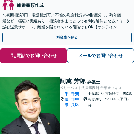
離婚書類作成
＼初回相談0円・電話相談可／不倫の慰謝料請求や財産分与、熟年離
婚など、幅広い実績あり！相談者さまにとって有利な解決となるよう
誠心誠意サポート。離婚を悩まれている段階でもOK【オンライン相
談】お気軽にご相談ください【子連れ相談可】
料金表を見る
電話でお問い合わせ
メールでお問い合わせ
阿萬 芳郎
弁護士
ベリーベスト法律事務所 千葉オフィス
千葉駅
か
営業時間：09:30
千
千葉
~21:00（平日）
葉
市中
ら徒歩3
|
県
央区
分