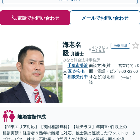
電話でお問い合わせ
メールでお問い合わせ
海老名
神奈川県
インタビュ
ーを見る
毅
弁護士
みなと綜合法律事務所
千葉市美浜
面談方法(対
営業時間：0
区
からも
面・電話・ビデ
9:00~22:00
相談受付中
オなど)は応相
（平日）
談
離婚書類作成
【関東エリア対応】【初回相談無料】【法テラス】年間100件以上の
相談実績！経営者＆熟年の離婚に対応。他士業と連携したワンストッ
プサービス。株式・不動産・自営収入の財産分与／親権・面会交流・