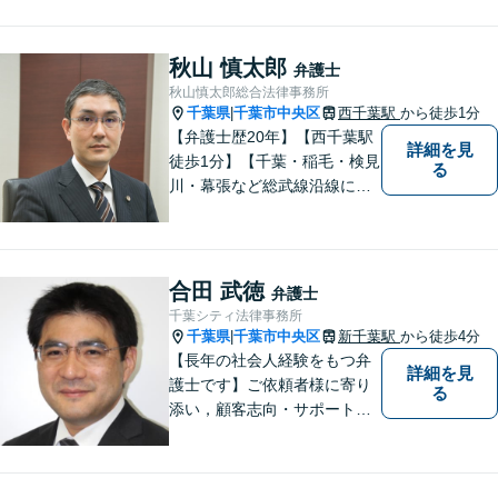
秋山 慎太郎
弁護士
秋山慎太郎総合法律事務所
千葉県
千葉市中央区
西千葉駅
から徒歩1分
|
【弁護士歴20年】【西千葉駅
詳細を見
徒歩1分】【千葉・稲毛・検見
る
川・幕張など総武線沿線にお
住いの方好アクセス】不動
産・相続・離婚・交通事故・
借金・労働・刑事・企業法務
などお気軽にお問い合わせく
合田 武徳
弁護士
ださい【個人／企業いずれも
千葉シティ法律事務所
対応実績あり】
千葉県
千葉市中央区
新千葉駅
から徒歩4分
|
【長年の社会人経験をもつ弁
詳細を見
護士です】ご依頼者様に寄り
る
添い，顧客志向・サポート精
神を大切にしつつ，問題解決
に全力を尽くします。【休日
夜間相談、出張にも柔軟に対