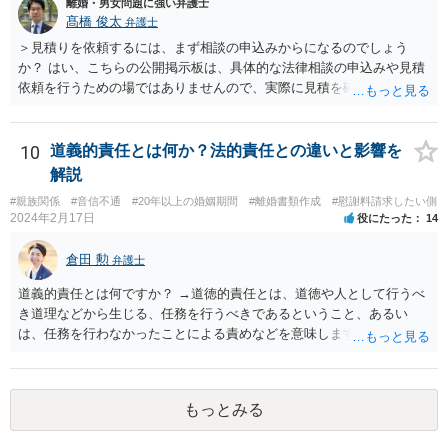
離婚・男女問題に強い弁護士
髙橋 俊太
弁護士
＞見積りを依頼するには、まず相談の申込みからになるのでしょう
か？ はい、こちらの公開掲示板は、具体的な法律相談の申込みや見積
依頼を行うための場ではありませんので、実際に見積を確認されたい
場合には、個別に法律事務所又は弁護士宛てに、相談申込みや問い合
わせをしていただく必要があります。
10
道義的責任とは何か？法的責任との違いと影響を
解説
#親族関係
#音信不通
#20年以上の婚姻期間
#離婚書類作成
#慰謝料請求したい側
2024年2月17日
役にたった
14
倉田 勲
弁護士
道義的責任とは何ですか？ →道徳的責任とは、道徳や人として行うべ
き道理などから生じる、任務を行うべきであるということ、あるい
は、任務を行わなかったことによる責めなどを意味します。 道義的責
任では、倫理ないし道徳上の責任のため法的責任のような強制力や罰
則はありませんが、道義的責任を果たさないことで、他人からの信用
を無くす、不遇を受けるなどの一般的にはそのような事実上の不利益
もっとみる
が生じます。