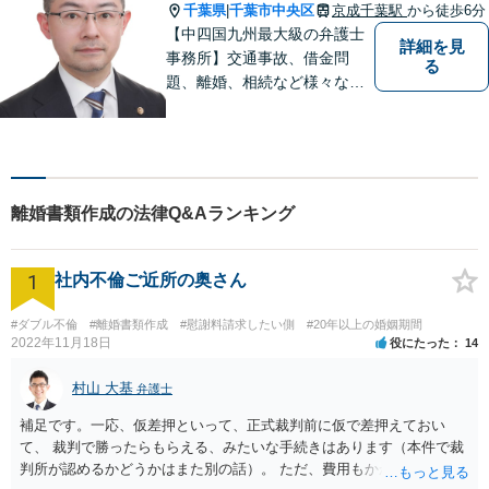
千葉県
千葉市中央区
京成千葉駅
から徒歩6分
|
【中四国九州最大級の弁護士
詳細を見
事務所】交通事故、借金問
る
題、離婚、相続など様々な問
題について、「何度でも無
料」の相談を行っています！
まずはお気軽にご相談くださ
い！
離婚書類作成の法律Q&Aランキング
1
社内不倫ご近所の奥さん
#ダブル不倫
#離婚書類作成
#慰謝料請求したい側
#20年以上の婚姻期間
2022年11月18日
役にたった
14
村山 大基
弁護士
補足です。一応、仮差押といって、正式裁判前に仮で差押えておい
て、 裁判で勝ったらもらえる、みたいな手続きはあります（本件で裁
判所が認めるかどうかはまた別の話）。 ただ、費用もかかりますし、