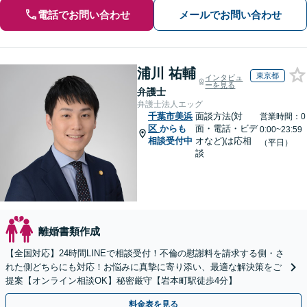
電話でお問い合わせ
メールでお問い合わせ
浦川 祐輔
東京都
インタビュ
ーを見る
弁護士
弁護士法人エッグ
千葉市美浜
面談方法(対
営業時間：0
区
からも
面・電話・ビデ
0:00~23:59
相談受付中
オなど)は応相
（平日）
談
離婚書類作成
【全国対応】24時間LINEで相談受付！不倫の慰謝料を請求する側・さ
れた側どちらにも対応！お悩みに真摯に寄り添い、最適な解決策をご
提案【オンライン相談OK】秘密厳守【岩本町駅徒歩4分】
料金表を見る