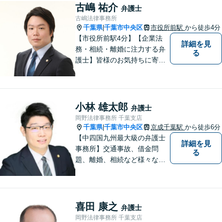
応】ご相談者様の精神的負担
古嶋 祐介
弁護士
を軽減することも重視してい
古嶋法律事務所
る弁護士です。【千葉駅徒歩
千葉県
千葉市中央区
市役所前駅
から徒歩4分
|
７分】
【市役所前駅4分】【企業法
詳細を見
務・相続・離婚に注力する弁
る
護士】皆様のお気持ちに寄り
添った弁護を大切にしており
ます。将来を見据え、最適な
解決方法をご提案・実現して
まいります。お困りごとがあ
小林 雄太郎
弁護士
れば、お早めにご相談くださ
岡野法律事務所 千葉支店
い。【オンライン相談可】
千葉県
千葉市中央区
京成千葉駅
から徒歩6分
|
【中四国九州最大級の弁護士
詳細を見
事務所】交通事故、借金問
る
題、離婚、相続など様々な問
題について、「何度でも無
料」の相談を行っています！
まずはお気軽にご相談くださ
い！
喜田 康之
弁護士
岡野法律事務所 千葉支店