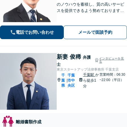
のノウハウを蓄積し、質の高いサービ
スを提供できるよう努めております。
全力でサポートさせていただきますの
で、お困りの際はご相談ください。
電話でお問い合わせ
メールで面談予約
新妻 俊稀
弁護
インタビューを見
る
士
東京スタートアップ法律事務所 千葉支店
千葉駅
か
営業時間：06:30
千
千葉
~22:00（平日）
葉
市中
ら徒歩1
|
県
央区
分
離婚書類作成