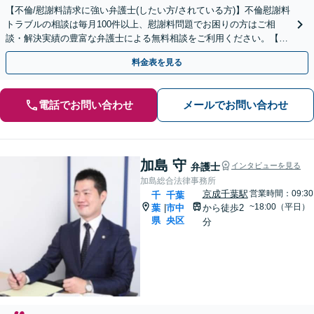
【不倫/慰謝料請求に強い弁護士(したい方/されている方)】不倫慰謝料
トラブルの相談は毎月100件以上、慰謝料問題でお困りの方はご相
談・解決実績の豊富な弁護士による無料相談をご利用ください。【不
倫相談は初回0円】【千葉県全域対応】
料金表を見る
電話でお問い合わせ
メールでお問い合わせ
加島 守
弁護士
インタビューを見る
加島総合法律事務所
京成千葉駅
営業時間：09:30
千
千葉
~18:00（平日）
葉
市中
から徒歩2
|
県
央区
分