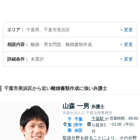
エリア
千葉県、千葉市美浜区
変更
相談内容
離婚・男女問題、離婚書類作成
変更
詳細条件
未選択
変更
千葉市美浜区から近い離婚書類作成に強い弁護士
山森 一男
弁護士
弁護士法人心 千葉法律事務所
千葉駅
か
営業時間：09:00
千
千葉
~21:00（平日）
葉
市中
ら徒歩1
|
県
央区
分
取扱分野を絞ることにより、その分野