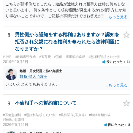
こちらが請求側だとしたら，連絡が途絶えれば相手方は特に何もしな
いと思います。 何を条件として成功報酬が発生するかは相手方しか知
り得ないことですので，ご記載の事情だけではお答えが難しいです。
一年以上あけた場合に委任契約が終了していることも，明確に終了さ
せずに続いていることも，いずれもあり得ると思います。個々の弁護
士の考え方によります。
8
男性側から認知をする権利はありますか？認知を
拒否され父親になる権利を奪われたら法律問題に
なりますか？
#中絶
#離婚書類作成
#養育費
#労働・雇用契約違反
#慰謝料請求された側
2019年10月5日
役にたった
11
離婚・男女問題に強い弁護士
野条 健人
弁護士
いえいえとんでもありません。
9
不倫相手への誓約書について
#不倫慰謝料
#慰謝料請求したい側
#異性関係(不貞等)
#離婚書類作成
#離婚の慰謝料
2026年6月26日
役にたった
8