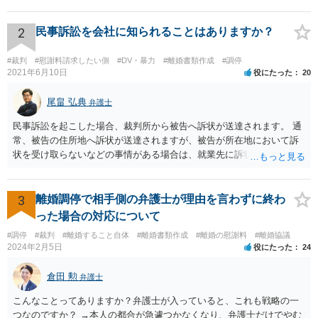
必ず本件で認められるとも限りませんので、現時点で仮差押を考える
のであれば、 面談相談に行って詳しく話を聞いてみましょう。
2
民事訴訟を会社に知られることはありますか？
#裁判
#慰謝料請求したい側
#DV・暴力
#離婚書類作成
#調停
2021年6月10日
役にたった
20
尾畠 弘典
弁護士
民事訴訟を起こした場合、裁判所から被告へ訴状が送達されます。 通
常、被告の住所地へ訴状が送達されますが、被告が所在地において訴
状を受け取らないなどの事情がある場合は、就業先に訴状が送達され
る可能性があります。 また、例えば就業先におけるわいせつ行為が問
題となっているケースや、目撃者として就業先の従業員がおり、目撃
者に証言してもらうことが必要になるケースなどでは、裁判の追行
3
離婚調停で相手側の弁護士が理由を言わずに終わ
上、就業先に協力を仰がなければならない場合や、就業先の従業員に
った場合の対応について
協力を仰がなければならない場合があります。 また、仮に訴訟におい
#調停
#裁判
#離婚すること自体
#離婚書類作成
#離婚の慰謝料
#離婚協議
ていくらかの賠償が認められたとして、被告がこれを任意に支払わな
2024年2月5日
役にたった
24
い場合は、強制執行を申し立てることで債権の回収を図ることができ
ます。 例えば、被告の給料を差し押さえる場合には、裁判所から被告
倉田 勲
弁護士
の就業先に文書が送付されますので、訴訟が起こったことを事後的に
就業先が覚知することになります。 警察への被害届の提出というの
こんなことってありますか？弁護士が入っていると、これも戦略の一
は、必須ではありません。 ただ、当然ながら強制わいせつを行ったこ
つなのですか？ →本人の都合が急遽つかなくなり、弁護士だけでやむ