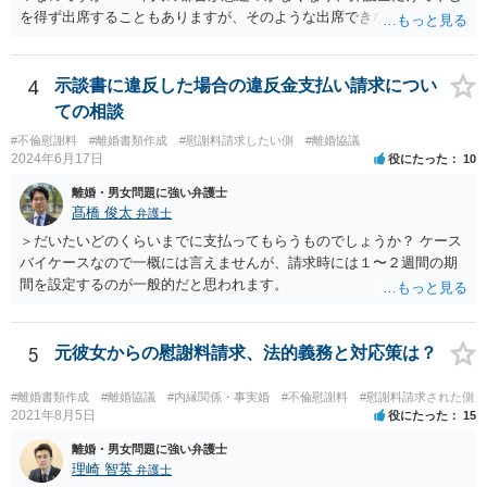
との証拠がなければ、民事訴訟で勝訴することはできません。
を得ず出席することもありますが、そのような出席できない理由がな
ければ一般的には本人と弁護士が同席して進めるのが通常であり、あ
えて弁護士だけで出席する戦略は聞いたことはありません。
4
示談書に違反した場合の違反金支払い請求につい
ての相談
#不倫慰謝料
#離婚書類作成
#慰謝料請求したい側
#離婚協議
2024年6月17日
役にたった
10
離婚・男女問題に強い弁護士
髙橋 俊太
弁護士
＞だいたいどのくらいまでに支払ってもらうものでしょうか？ ケース
バイケースなので一概には言えませんが、請求時には１〜２週間の期
間を設定するのが一般的だと思われます。
5
元彼女からの慰謝料請求、法的義務と対応策は？
#離婚書類作成
#離婚協議
#内縁関係・事実婚
#不倫慰謝料
#慰謝料請求された側
2021年8月5日
役にたった
15
離婚・男女問題に強い弁護士
理崎 智英
弁護士