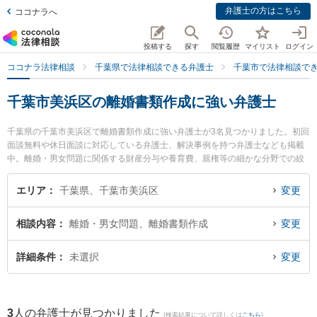
弁護士の方はこちら
ココナラへ
投稿する
探す
閲覧履歴
マイリスト
ログイン
ココナラ法律相談
千葉県で法律相談できる弁護士
千葉市で法律相談で
千葉市美浜区の離婚書類作成に強い弁護士
千葉県の千葉市美浜区で離婚書類作成に強い弁護士が3名見つかりました。初回
面談無料や休日面談に対応している弁護士、解決事例を持つ弁護士なども掲載
中。離婚・男女問題に関係する財産分与や養育費、親権等の細かな分野での絞
り込み検索もでき便利です。特にあらた国際法律事務所の沼倉 悠弁護士や弁護
士法人心 海浜幕張法律事務所の羽藤 英彰弁護士、海浜幕張法律事務所の猿木
エリア
千葉県、千葉市美浜区
変更
志朗弁護士のプロフィール情報や弁護士費用、強みなどが注目されています。
『千葉市美浜区で土日や夜間に発生した離婚書類作成のトラブルを今すぐに弁
相談内容
離婚・男女問題、離婚書類作成
変更
護士に相談したい』『離婚書類作成のトラブル解決の実績豊富な近くの弁護士
を検索したい』『初回相談無料で離婚書類作成を法律相談できる千葉市美浜区
内の弁護士に相談予約したい』などでお困りの相談者さんにおすすめです。
詳細条件
未選択
変更
3
人の弁護士が見つかりました
(検索結果について詳しくは
こちら
)