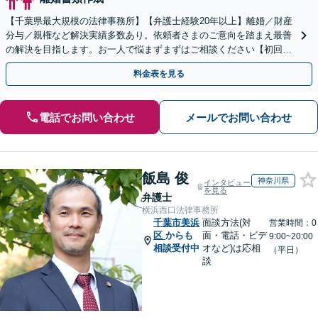
【千葉県最大規模の法律事務所】【弁護士経験20年以上】離婚／財産
分与／親権など解決実績多数あり。依頼者さまのご意向を踏まえ最善
の解決を目指します。お一人で悩まずまずはご相談ください【初回来
所相談無料】【電話・web面談可】【千葉中央駅5分】
料金表を見る
電話でお問い合わせ
メールでお問い合わせ
飯島 俊
神奈川県
インタビュー
を見る
弁護士
横浜西口法律事務所
千葉市美浜
面談方法(対
営業時間：0
区
からも
面・電話・ビデ
9:00~20:00
相談受付中
オなど)は応相
（平日）
談