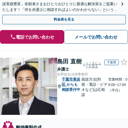
談実績豊富」依頼者さまおひとりおひとりに最適な解決策をご提案い
たします！「何を弁護士に相談すればよいのかわからない」という方
も、まずはお気軽にご連絡ください【休日・夜間相談可】
料金表を見る
電話でお問い合わせ
メールでお問い合わせ
島田 直樹
千葉県
インタビュ
ーを見る
弁護士
佐野総合法律事務所
千葉市美浜
面談方法(対
営業時間：0
区
からも
面・電話・ビデ
9:00~17:00
相談受付中
オなど)は応相
（平日）
談
離婚書類作成