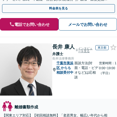
養育費／不貞慰謝料などの解決へ尽力【子連れ相談】
料金表を見る
電話でお問い合わせ
メールでお問い合わせ
長井 康人
東京都
インタビュ
ーを見る
弁護士
長井法律事務所
千葉市美浜
面談方法(対
営業時間：1
区
からも
面・電話・ビデ
0:00~19:00
相談受付中
オなど)は応相
（平日）
談
離婚書類作成
【関東エリア対応】【初回相談無料】「老若男女、幅広い年代から相