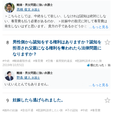
離婚・男女問題に強い弁護士
髙橋 俊太
弁護士
＞こちらとしては、中絶をして欲しい、しなければ認知は絶対にしな
い、養育費も払う必要があるのか、 ＞妊娠中の胎児に対して養育費は
発生しないはずと思います。 貴方の子であるかどうかという問題は残
り得るところであり、最終的にはDNA鑑定なども必要となってはきま
すが、仮に貴方の子であれば、認知はせざるを得ず、養育費の支払義
務も生じることになります。なお、妊娠中の胎児については、（事前
8
男性側から認知をする権利はありますか？認知を
に話し合って養育費の取り決めをしておくことはできますが、母親が
拒否され父親になる権利を奪われたら法律問題に
胎児を代理して）養育費を請求することはできません。
なりますか？
#中絶
#離婚書類作成
#養育費
#労働・雇用契約違反
#慰謝料請求された側
2019年10月5日
役にたった
11
離婚・男女問題に強い弁護士
野条 健人
弁護士
いえいえとんでもありません。
9
妊娠したら逃げられました。
#婚外の妊娠
#音信不通
#慰謝料請求したい側
#子の認知
#中絶
#養育費