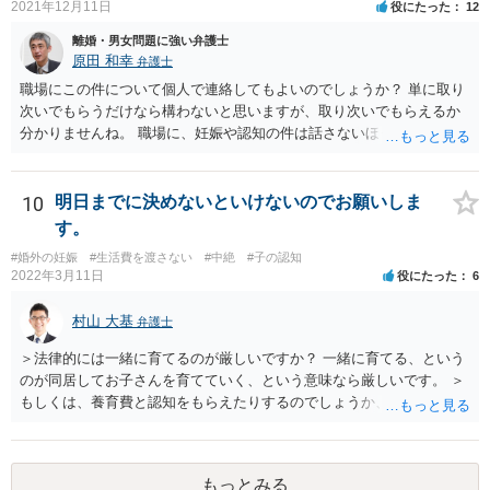
2021年12月11日
役にたった
12
離婚・男女問題に強い弁護士
原田 和幸
弁護士
職場にこの件について個人で連絡してもよいのでしょうか？ 単に取り
次いでもらうだけなら構わないと思いますが、取り次いでもらえるか
分かりませんね。 職場に、妊娠や認知の件は話さないほうがよいと思
います。 それとも弁護士を通すべきなのでしょうか？ 相談者で対応が
難しいと思われれば、弁護士に入ってもらうことも検討されてくださ
い。 一度、お近くの弁護士に相談されてみてもよいと思います。
10
明日までに決めないといけないのでお願いしま
す。
#婚外の妊娠
#生活費を渡さない
#中絶
#子の認知
2022年3月11日
役にたった
6
村山 大基
弁護士
＞法律的には一緒に育てるのが厳しいですか？ 一緒に育てる、という
のが同居してお子さんを育てていく、という意味なら厳しいです。 ＞
もしくは、養育費と認知をもらえたりするのでしょうか、 相手が認知
を拒む場合、調停や裁判などの手続きで認知を求める必要がありま
す。 また、認知されたことを前提に、父親として子を養う義務があり
ますので、 養育費を請求できます。 ただ、極端な話相手に収入がなか
もっとみる
ったり、行方不明だったりすると、実際上の回収が難しい可能性はあ