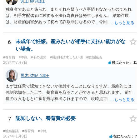
丸山 紳
弁護士
して，休止要請の対象と考える余地はあるかと思われます。 こうした
独身者であると偽られ、またそれを疑うべき事情もなかったのであれ
解釈を採った場合，強制力はないまでも，事実上挙式等の実施が困難
ば、相手方配偶者に対する不法行為責任は発生しません。 結婚詐欺
となる外部的要因があったとして，顧客の「責めに帰すべき事由」が
は、財産的損害があって初めて詐欺罪になるので、今回は該当しませ
あるとまではいえず，結婚式場等からの請求が認められない可能性は
ん。 貞操権侵害は、既婚者であることを偽られていて、その上既婚者
考えられます。 このように，条文の解釈次第で判断が分かれうるた
であることを知っていれば交際しなかったといえる場合に、慰謝料請
め，安易に請求ができると考えるのは危険かと思われます。 なお，仮
求が可能です。 LINEなどで、結婚を当然の前提にした関係だったこと
6
未成年で妊娠。産みたいが相手に支払い能力がな
に全額の請求が不可能となっても，これまでに生じた費用や打合せ相
を立証できる場合は、請求は可能と考えます。
当分の報酬の範囲であれば，中途終了時の委任事務への報酬請求や不
い場合。
当利得返還請求として，支払いを求められる可能性はあるかと思われ
#養育費
#中絶
#子の認知
#慰謝料請求したい側
#離婚協議
ます（民法648条3項、703条等）。 【②について】 請求に応じてもら
2024年7月7日
役にたった
11
えない場合，基本的には代理人を介した交渉や，法的手続きを取るこ
とになります。 もっとも，上述したように，全額の請求は，必ずしも
黒木 佐紀
弁護士
確実に認められる事案ではないと思われるため，法的手続きまでは行
わず，協議によって適切な範囲での支払いに関する合意を目指す方が
まずは任意で認知できないか検討することになりますが、最終的には
良いかと思われます。 【③について】 事実か否かにかかわらず，相手
強制認知をした上で、養育費を取ることができると思われます。 前年
の社会的評価を損なうような投稿であれば，名誉毀損となり得ます。
度の収入をもとに養育費は算出されますので、現時点では少額しか取
こうした場合，プロバイダ等を通じて投稿の削除を求めたり，また
れないとしても、相手が大学を卒業して就職したら、そこで再度、養
は，発信者自身の情報の開示を受けた上で，発進した当人に対する損
育費の増額調停を起こすこともできます。 仮に中絶する場合でも、相
害賠償請求等を行うことも可能です。
手方が妊娠について話し合いをしっかりしてくれない場合には、慰謝
7
認知しない、養育費の必要
料請求などもできる可能性があります。 いずれにせよ、親御さんとの
関わりが不可欠となると思われますので、一度話し合った上で、法律
#離婚協議
#養育費
#中絶
事務所へ早めのご相談をされたほうがよろしいかと思います。
2024年1月8日
役にたった
7