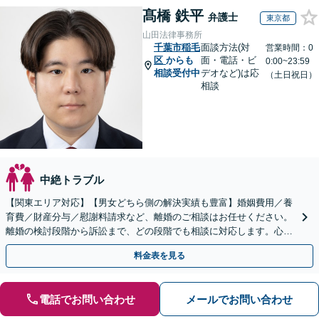
髙橋 鉄平
弁護士
東京都
山田法律事務所
千葉市稲毛
面談方法(対
営業時間：0
区
からも
面・電話・ビ
0:00~23:59
相談受付中
デオなど)は応
（土日祝日）
相談
中絶トラブル
【関東エリア対応】【男女どちら側の解決実績も豊富】婚姻費用／養
育費／財産分与／慰謝料請求など、離婚のご相談はお任せください。
離婚の検討段階から訴訟まで、どの段階でも相談に対応します。心情
的な面にも配慮し、納得感の高い解決を目指します。
料金表を見る
電話でお問い合わせ
メールでお問い合わせ