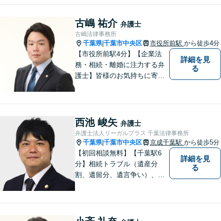
夜間相談、出張にも柔軟に対
応】ご相談者様の精神的負担
古嶋 祐介
弁護士
を軽減することも重視してい
古嶋法律事務所
る弁護士です。【千葉駅徒歩
千葉県
千葉市中央区
市役所前駅
から徒歩4分
|
７分】
【市役所前駅4分】【企業法
詳細を見
務・相続・離婚に注力する弁
る
護士】皆様のお気持ちに寄り
添った弁護を大切にしており
ます。将来を見据え、最適な
解決方法をご提案・実現して
まいります。お困りごとがあ
西池 峻矢
弁護士
れば、お早めにご相談くださ
弁護士法人リーガルプラス 千葉法律事務所
い。【オンライン相談可】
千葉県
千葉市中央区
京成千葉駅
から徒歩5分
|
【初回相談無料】【千葉駅6
詳細を見
分】相続トラブル（遺産分
る
割、遺留分、遺言争い）、交
通事故（被害者側）、未払い
残業代請求、労働災害に特に
力を入れています。理人交
渉、遺留分請求なども対応。