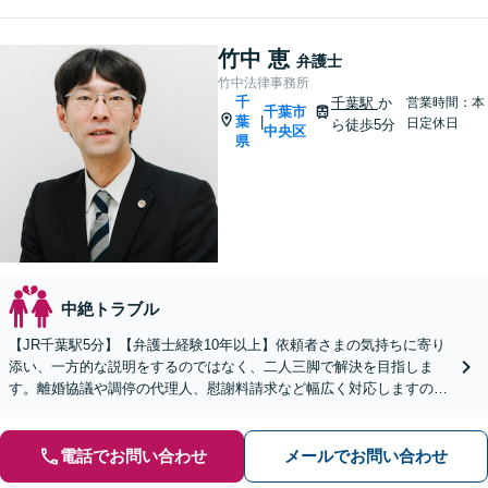
竹中 恵
弁護士
竹中法律事務所
千
千葉駅
か
営業時間：本
千葉市
葉
|
日定休日
ら徒歩5分
中央区
県
中絶トラブル
【JR千葉駅5分】【弁護士経験10年以上】依頼者さまの気持ちに寄り
添い、一方的な説明をするのではなく、二人三脚で解決を目指しま
す。離婚協議や調停の代理人、慰謝料請求など幅広く対応しますの
で、ご相談ください。【初回相談無料】
電話でお問い合わせ
メールでお問い合わせ