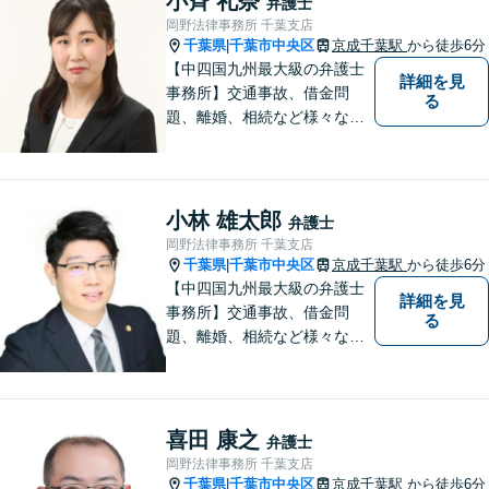
小斉 礼奈
弁護士
岡野法律事務所 千葉支店
千葉県
千葉市中央区
京成千葉駅
から徒歩6分
|
【中四国九州最大級の弁護士
詳細を見
事務所】交通事故、借金問
る
題、離婚、相続など様々な問
題について、「何度でも無
料」の相談を行っています！
まずはお気軽にご相談くださ
い！
小林 雄太郎
弁護士
岡野法律事務所 千葉支店
千葉県
千葉市中央区
京成千葉駅
から徒歩6分
|
【中四国九州最大級の弁護士
詳細を見
事務所】交通事故、借金問
る
題、離婚、相続など様々な問
題について、「何度でも無
料」の相談を行っています！
まずはお気軽にご相談くださ
い！
喜田 康之
弁護士
岡野法律事務所 千葉支店
千葉県
千葉市中央区
京成千葉駅
から徒歩6分
|