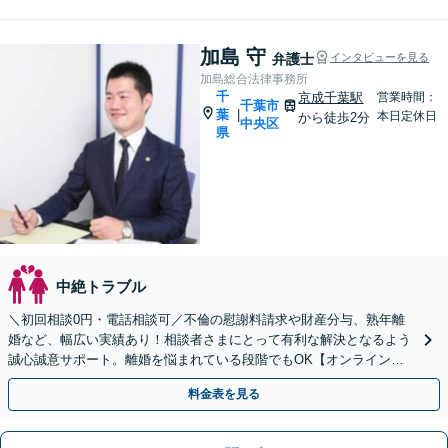
加島 守
弁護士
インタビューを見る
加島総合法律事務所
千
京成千葉駅
営業時間：
千葉市
葉
|
本日定休日
から徒歩2分
中央区
県
中絶トラブル
＼初回相談0円・電話相談可／不倫の慰謝料請求や財産分与、熟年離
婚など、幅広い実績あり！相談者さまにとって有利な解決となるよう
誠心誠意サポート。離婚を悩まれている段階でもOK【オンライン相
談】お気軽にご相談ください【子連れ相談可】
料金表を見る