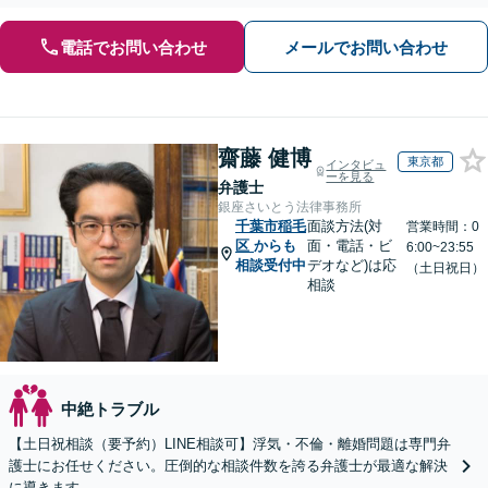
談ください。【初回無料・WEB面談可】
電話でお問い合わせ
メールでお問い合わせ
齋藤 健博
東京都
インタビュ
ーを見る
弁護士
銀座さいとう法律事務所
千葉市稲毛
面談方法(対
営業時間：0
区
からも
面・電話・ビ
6:00~23:55
相談受付中
デオなど)は応
（土日祝日）
相談
中絶トラブル
【土日祝相談（要予約）LINE相談可】浮気・不倫・離婚問題は専門弁
護士にお任せください。圧倒的な相談件数を誇る弁護士が最適な解決
に導きます。