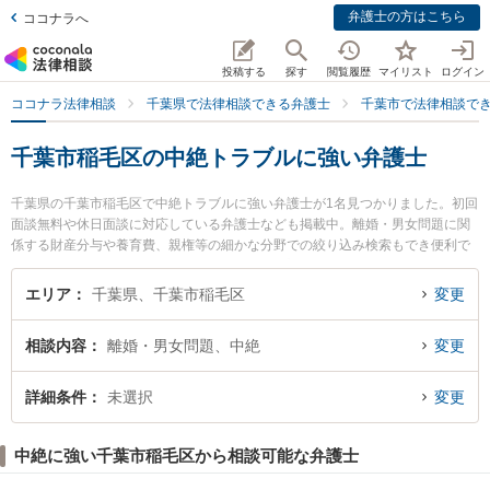
弁護士の方はこちら
ココナラへ
投稿する
探す
閲覧履歴
マイリスト
ログイン
ココナラ法律相談
千葉県で法律相談できる弁護士
千葉市で法律相談で
千葉市稲毛区の中絶トラブルに強い弁護士
千葉県の千葉市稲毛区で中絶トラブルに強い弁護士が1名見つかりました。初回
面談無料や休日面談に対応している弁護士なども掲載中。離婚・男女問題に関
係する財産分与や養育費、親権等の細かな分野での絞り込み検索もでき便利で
す。特に藤尾法律事務所の藤尾 修太弁護士のプロフィール情報や弁護士費用、
強みなどが注目されています。『千葉市稲毛区で土日や夜間に発生した中絶ト
エリア
千葉県、千葉市稲毛区
変更
ラブルのトラブルを今すぐに弁護士に相談したい』『中絶トラブルのトラブル
解決の実績豊富な近くの弁護士を検索したい』『初回相談無料で中絶トラブル
相談内容
離婚・男女問題、中絶
変更
を法律相談できる千葉市稲毛区内の弁護士に相談予約したい』などでお困りの
相談者さんにおすすめです。
詳細条件
未選択
変更
中絶に強い千葉市稲毛区から相談可能な弁護士