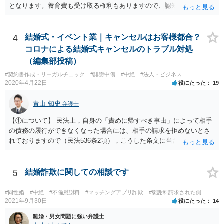
となります。養育費も受け取る権利もありますので、認知等につきお
相手がきちんと対応しないのであれば弁護士にご相談されることをお
勧めします。
4
結婚式・イベント業｜キャンセルはお客様都合？
コロナによる結婚式キャンセルのトラブル対処
（編集部投稿）
#契約書作成・リーガルチェック
#誹謗中傷
#中絶
#法人・ビジネス
2020年4月22日
役にたった
19
青山 知史
弁護士
【①について】 民法上，自身の「責めに帰すべき事由」によって相手
の債務の履行ができなくなった場合には、相手の請求を拒めないとさ
れておりますので（民法536条2項），こうした条文に当たるかが問題
となります。 まず形式的には，条文に当たる可能性は考えられます。
現在の各宣言や要請は，強制力のあるものではなく，震災等で対象施
設が滅失してしまった場合と異なり，挙式等自体が物理的に不可能に
5
結婚詐欺に関しての相談です
なったとまではいえないかと思われます。こうした中で，顧客の判断
でキャンセルを申し出たとすれば，形式的には顧客側に帰責性があっ
#同性婚
#中絶
#不倫慰謝料
#マッチングアプリ詐欺
#慰謝料請求された側
たといえる可能性は考えられます。 一方で，実質的に考えた場合，集
2021年9月30日
役にたった
14
会に供する施設等については，営業自粛を要請されているところ，結
離婚・男女問題に強い弁護士
婚式場等の施設についても，解釈によっては集会に供する施設の1つと