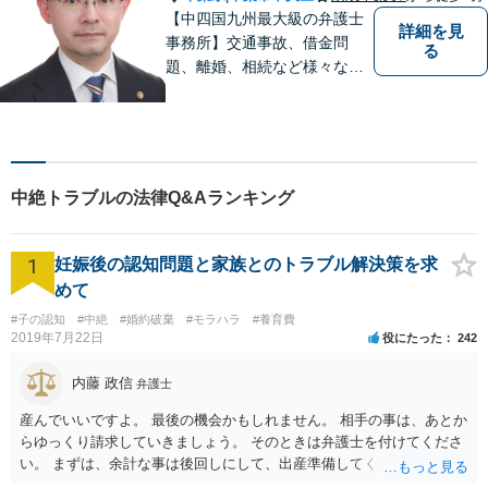
【中四国九州最大級の弁護士
詳細を見
事務所】交通事故、借金問
る
題、離婚、相続など様々な問
題について、「何度でも無
料」の相談を行っています！
まずはお気軽にご相談くださ
い！
中絶トラブルの法律Q&Aランキング
1
妊娠後の認知問題と家族とのトラブル解決策を求
めて
#子の認知
#中絶
#婚約破棄
#モラハラ
#養育費
2019年7月22日
役にたった
242
内藤 政信
弁護士
産んでいいですよ。 最後の機会かもしれません。 相手の事は、あとか
らゆっくり請求していきましょう。 そのときは弁護士を付けてくださ
い。 まずは、余計な事は後回しにして、出産準備してください。