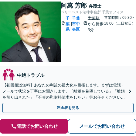
阿萬 芳郎
弁護士
ベリーベスト法律事務所 千葉オフィス
千葉駅
営業時間：09:30~
千
千葉
18:00（土日祝日）
葉
市中
から徒歩
|
県
央区
3分
中絶トラブル
【初回相談無料】あなたの利益の最大化を目指します。まずは電話・
メールで状況を丁寧にお聞きします。「離婚を希望している」「離婚
を切り出された」「不貞の慰謝料請求をしたい」等お任せください。
【リーズナブルな料金設定】
料金表を見る
電話でお問い合わせ
メールでお問い合わせ