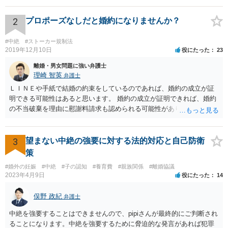
2
プロポーズなしだと婚約になりませんか？
#中絶
#ストーカー規制法
2019年12月10日
役にたった
23
離婚・男女問題に強い弁護士
理崎 智英
弁護士
ＬＩＮＥや手紙で結婚の約束をしているのであれば、婚約の成立が証
明できる可能性はあると思います。 婚約の成立が証明できれば、婚約
の不当破棄を理由に慰謝料請求も認められる可能性があります。
3
望まない中絶の強要に対する法的対応と自己防衛
策
#婚外の妊娠
#中絶
#子の認知
#養育費
#親族関係
#離婚協議
2023年4月9日
役にたった
14
俣野 政紀
弁護士
中絶を強要することはできませんので、pipiさんが最終的にご判断され
ることになります。中絶を強要するために脅迫的な発言があれば犯罪