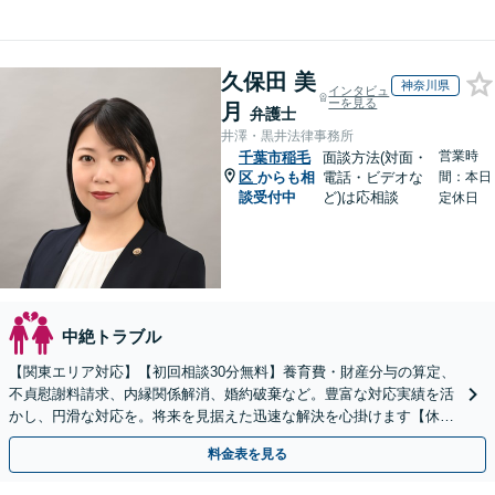
久保田 美
神奈川県
インタビュ
ーを見る
月
弁護士
井澤・黒井法律事務所
営業時
千葉市稲毛
面談方法(対面・
区
からも相
電話・ビデオな
間：本日
談受付中
ど)は応相談
定休日
中絶トラブル
【関東エリア対応】【初回相談30分無料】養育費・財産分与の算定、
不貞慰謝料請求、内縁関係解消、婚約破棄など。豊富な対応実績を活
かし、円滑な対応を。将来を見据えた迅速な解決を心掛けます【休
日・夜間相談対応（要予約）】
料金表を見る