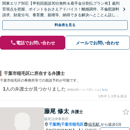
関東エリア対応【💬初回面談30分無料＆着手金分割払プラン有】裁判
官視点を把握、ポイントをおさえアドバイス！離婚調停、不倫慰謝料
請求、財産分与、養育費、親権等、納得できる解決へとことん話し合
いましょう！【著書・セミナー実績多数】子連れ相談可
料金表を見る
電話でお問い合わせ
メールでお問い合わせ
千葉市稲毛区に所在する弁護士
千葉市稲毛区の事務所等での面談予約が可能です。
1
人の弁護士が見つかりました
(検索結果について詳しくは
こちら
)
1件中 1-1件を表示
藤尾 修太
弁護士
藤尾法律事務所
千葉県
千葉市稲毛区
稲毛駅
から徒歩1分
|