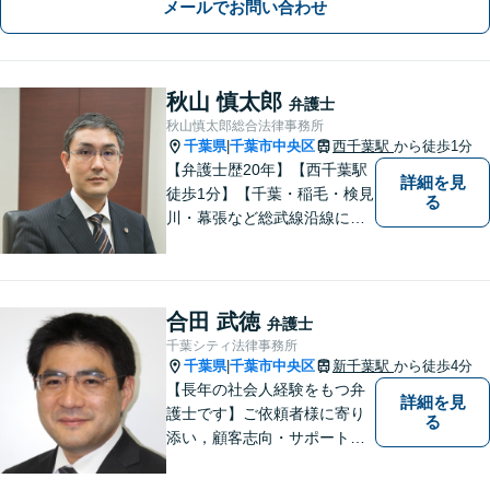
メールでお問い合わせ
秋山 慎太郎
弁護士
秋山慎太郎総合法律事務所
千葉県
千葉市中央区
西千葉駅
から徒歩1分
|
【弁護士歴20年】【西千葉駅
詳細を見
徒歩1分】【千葉・稲毛・検見
る
川・幕張など総武線沿線にお
住いの方好アクセス】不動
産・相続・離婚・交通事故・
借金・労働・刑事・企業法務
などお気軽にお問い合わせく
合田 武徳
弁護士
ださい【個人／企業いずれも
千葉シティ法律事務所
対応実績あり】
千葉県
千葉市中央区
新千葉駅
から徒歩4分
|
【長年の社会人経験をもつ弁
詳細を見
護士です】ご依頼者様に寄り
る
添い，顧客志向・サポート精
神を大切にしつつ，問題解決
に全力を尽くします。【休日