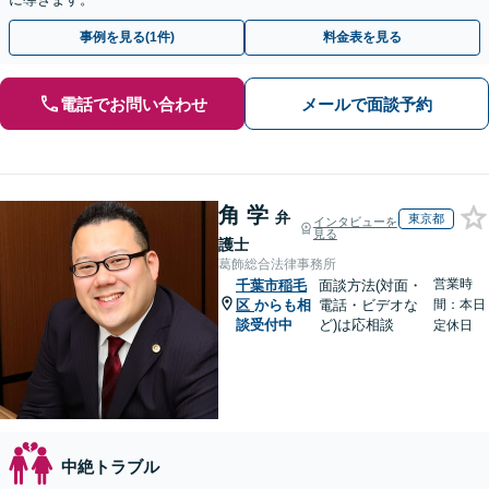
事例を見る(1件)
料金表を見る
電話でお問い合わせ
メールで面談予約
角 学
弁
東京都
インタビューを
見る
護士
葛飾総合法律事務所
営業時
千葉市稲毛
面談方法(対面・
区
からも相
電話・ビデオな
間：本日
談受付中
ど)は応相談
定休日
中絶トラブル