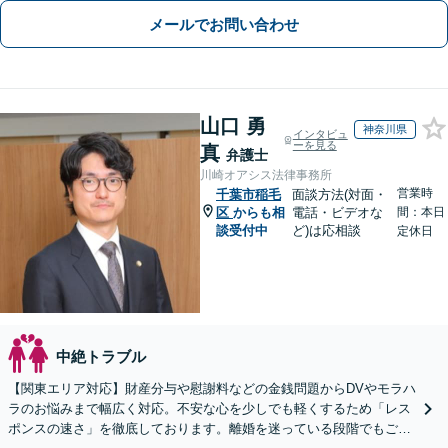
メールでお問い合わせ
山口 勇
神奈川県
インタビュ
ーを見る
真
弁護士
川崎オアシス法律事務所
営業時
千葉市稲毛
面談方法(対面・
区
からも相
電話・ビデオな
間：本日
談受付中
ど)は応相談
定休日
中絶トラブル
【関東エリア対応】財産分与や慰謝料などの金銭問題からDVやモラハ
ラのお悩みまで幅広く対応。不安な心を少しでも軽くするため「レス
ポンスの速さ」を徹底しております。離婚を迷っている段階でもご相