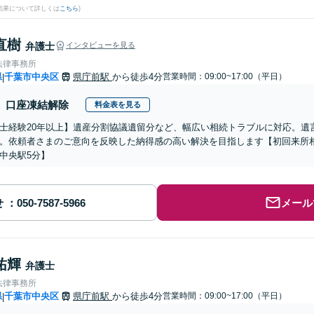
結果について詳しくは
こちら
)
直樹
弁護士
インタビューを見る
法律事務所
県
千葉市中央区
県庁前駅
から徒歩4分
営業時間：09:00~17:00（平日）
|
口座凍結解除
料金表を見る
士経験20年以上】遺産分割協議遺留分など、幅広い相続トラブルに対応。遺
。依頼者さまのご意向を反映した納得感の高い解決を目指します【初回来所相
中央駅5分】
せ
メール
祐輝
弁護士
法律事務所
県
千葉市中央区
県庁前駅
から徒歩4分
営業時間：09:00~17:00（平日）
|