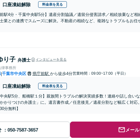
口座凍結解除
料金表を見る
前駅4分・千葉中央駅5分】遺産分割協議／遺留分侵害請求／相続放棄など相
士業との連携でスムーズに解決。不動産の相続など、複雑なトラブルもお任せ
ゆり子
弁護士
インタビューを見る
法律事務所
県
千葉市中央区
県庁前駅
から徒歩4分
営業時間：09:00~17:00（平日）
|
口座凍結解除
料金表を見る
中央駅5分、船橋駅１分】親族間トラブルの解決実績多数！連絡や話し合い
かかりつけの弁護士」に。遺言書作成／任意後見／遺産分割など幅広く対応
30分無料】
せ
メール