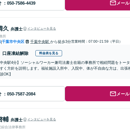
せ
メール
清久
弁護士
インタビューを見る
事務所
県
千葉市中央区
千葉中央駅
から徒歩3分
営業時間：07:00~21:59（平日）
|
口座凍結解除
料金表を見る
中央駅4分】ソーシャルワーカー兼司法書士在籍の事務所で相続問題をトー
すく方針を説明します。福祉施設入所中、入院中、体が不自由な方は、出張
談OK】
せ
メール
啓輔
弁護士
インタビューを見る
沢綜合法律事務所