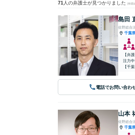
71
人の弁護士が見つかりました
(検索
島田 
佐野総合
千葉
【弁護
注力中
【千葉
電話でお問い合わ
山本 
佐野総合
千葉