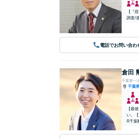
【『葭
調査/
電話でお問い合わ
倉田 
千葉第一
千葉
【最後
い。【
R千葉