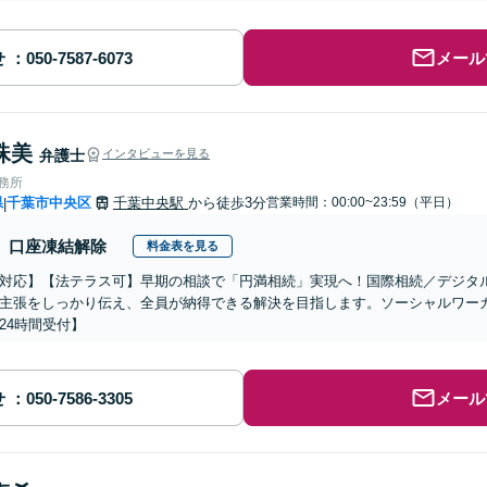
せ
メール
珠美
弁護士
インタビューを見る
事務所
県
千葉市中央区
千葉中央駅
から徒歩3分
営業時間：00:00~23:59（平日）
|
口座凍結解除
料金表を見る
対応】【法テラス可】早期の相談で「円満相続」実現へ！国際相続／デジタ
主張をしっかり伝え、全員が納得できる解決を目指します。ソーシャルワーカ
24時間受付】
せ
メール