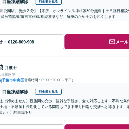
口座凍結解除
料金表を見る
川公園駅』徒歩 2 分】【来所・オンライン法律相談30分無料｜土日祝日相
遺産分割協議/遺言書作成/相続放棄など、解決のため全力を尽くします
せ
メール
勲
弁護士
法律事務所
県
千葉市中央区
営業時間：09:00~20:00（平日）
|
口座凍結解除
料金表を見る
まで諦めません】親族間の交渉、複雑な手続き、全て対応します！不利な条
土地・不動産】長期化している問題もできる限り円滑な交渉へと導きます。
駅近く】駐車場あり