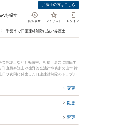
弁護士の方はこちら
&Aを探す
閲覧履歴
マイリスト
ログイン
千葉市で口座凍結解除に強い弁護士
持つ弁護士なども掲載中。相続・遺言に関係す
田 直樹弁護士や佐野総合法律事務所の山本 祐
土日や夜間に発生した口座凍結解除のトラブル
凍結解除を法律相談できる千葉市内の弁護士に相
変更
変更
変更