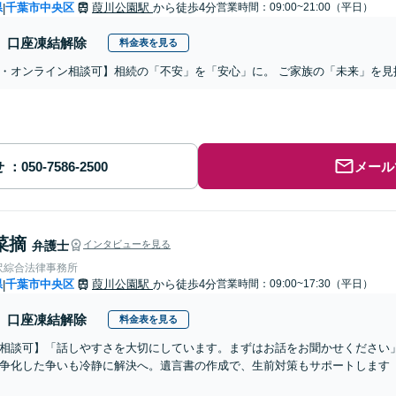
県
千葉市中央区
葭川公園駅
から徒歩4分
営業時間：09:00~21:00（平日）
|
口座凍結解除
料金表を見る
・オンライン相談可】相続の「不安」を「安心」に。 ご家族の「未来」を見
せ
メール
菜摘
弁護士
インタビューを見る
沢綜合法律事務所
県
千葉市中央区
葭川公園駅
から徒歩4分
営業時間：09:00~17:30（平日）
|
口座凍結解除
料金表を見る
相談可】「話しやすさを大切にしています。まずはお話をお聞かせください
争化した争いも冷静に解決へ。遺言書の作成で、生前対策もサポートします