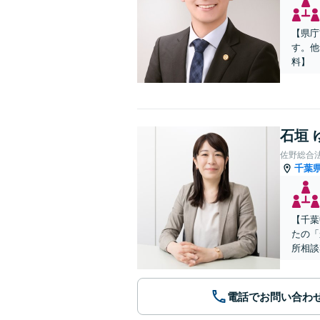
【県庁
す。他
料】
石垣 
佐野総合
千葉
【千葉
たの「
所相談
電話でお問い合わ