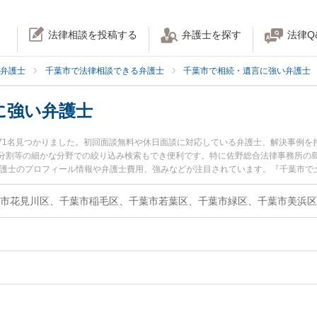
法律相談を投稿する
弁護士を探す
法律Q
弁護士
千葉市で法律相談できる弁護士
千葉市で相続・遺言に強い弁護士
に強い弁護士
71名見つかりました。初回面談無料や休日面談に対応している弁護士、解決事例を
分割等の細かな分野での絞り込み検索もでき便利です。特に佐野総合法律事務所の島
弁護士のプロフィール情報や弁護士費用、強みなどが注目されています。『千葉市で
除のトラブル解決の実績豊富な近くの弁護士を検索したい』『初回相談無料で口座
すすめです。
葉市花見川区、千葉市稲毛区、千葉市若葉区、千葉市緑区、千葉市美浜区