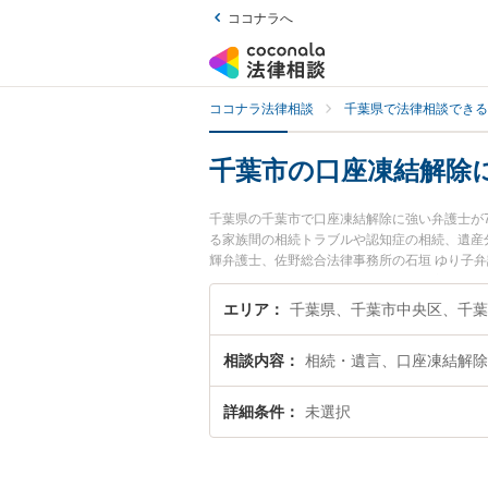
ココナラへ
ココナラ法律相談
千葉県で法律相談できる
千葉市の口座凍結解除
千葉県の千葉市で口座凍結解除に強い弁護士が
る家族間の相続トラブルや認知症の相続、遺産
輝弁護士、佐野総合法律事務所の石垣 ゆり子
を今すぐに弁護士に相談したい』『口座凍結解
談予約したい』などでお困りの相談者さんにお
エリア
千葉県、千葉市中央区、千
相談内容
相続・遺言、口座凍結解除
詳細条件
未選択