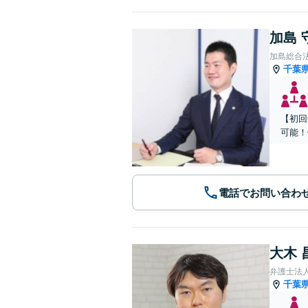
加島 
加島総合
千葉
【初回
可能！
電話でお問い合わ
大木 
弁護士法人A
千葉