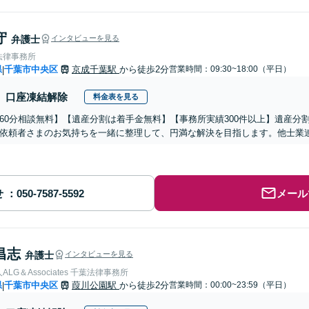
守
弁護士
インタビューを見る
法律事務所
県
千葉市中央区
京成千葉駅
から徒歩2分
営業時間：09:30~18:00（平日）
|
口座凍結解除
料金表を見る
60分相談無料】【遺産分割は着手金無料】【事務所実績300件以上】遺産分
依頼者さまのお気持ちを一緒に整理して、円満な解決を目指します。他士業
せ
メール
昌志
弁護士
インタビューを見る
LG＆Associates 千葉法律事務所
県
千葉市中央区
葭川公園駅
から徒歩2分
営業時間：00:00~23:59（平日）
|