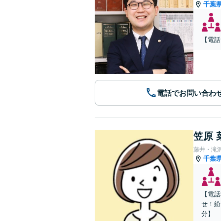
千葉
【電話
電話でお問い合わ
笠原 
藤井・滝
千葉
【電話
せ！紛
分】