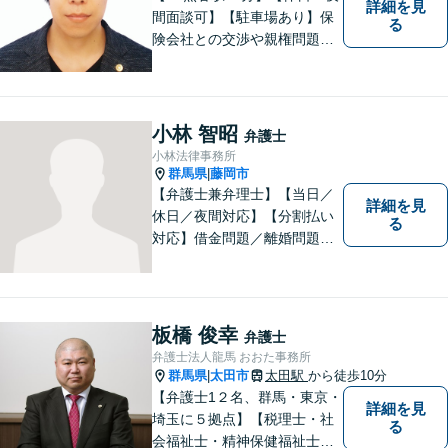
詳細を見
間面談可】【駐車場あり】保
る
険会社との交渉や親権問題、
逮捕直後の対応など、それぞ
れの事情に応じた柔軟な支援
を行います。 「弁護士は敷居
が高い」と感じる方も、まず
小林 智昭
弁護士
はお気持ちをお聞かせくださ
小林法律事務所
い。
群馬県
藤岡市
|
【弁護士兼弁理士】【当日／
詳細を見
休日／夜間対応】【分割払い
る
対応】借金問題／離婚問題／
相続問題／企業法務など弁護
士業務も、特許／商標登録／
意匠登録など弁理士業務も、
幅広く対応。地域に根ざした
板橋 俊幸
弁護士
法律事務所／特許事務所を目
弁護士法人龍馬 おおた事務所
指しています。お気軽にご相
群馬県
太田市
太田駅
から徒歩10分
|
談ください。
【弁護士1２名、群馬・東京・
詳細を見
埼玉に５拠点】【税理士・社
る
会福祉士・精神保健福祉士が