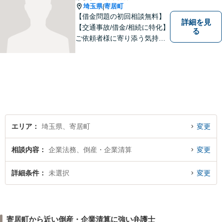
埼玉県
寄居町
|
【借金問題の初回相談無料】
詳細を見
【交通事故/借金/相続に特化】
る
ご依頼者様に寄り添う気持ち
を大切にしております。交通
事故、借金問題、相続・遺言
など一般民事から刑事事件、
顧問契約まで幅広い分野に対
応しております。
エリア
埼玉県、寄居町
変更
相談内容
企業法務、倒産・企業清算
変更
詳細条件
未選択
変更
寄居町から近い倒産・企業清算に強い弁護士