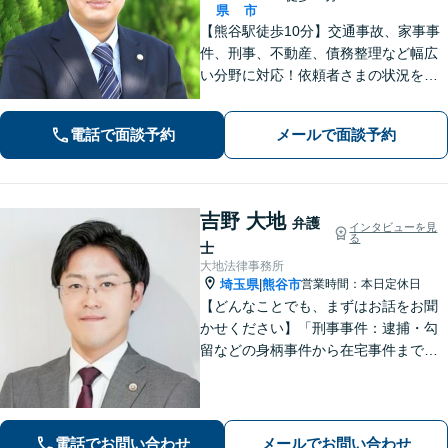
県
市
【熊谷駅徒歩10分】交通事故、家事事
件、刑事、不動産、債務整理など幅広
い分野に対応！依頼者さまの状況を十
分にヒアリングし、あらゆる観点から
解決策をご提案いたします。お気軽に
電話で面談予約
メールで面談予約
ご相談ください。【法テラス利用可】
【駐車場あり】
吉野 大地
弁護
インタビューを見
る
士
大地法律事務所
埼玉県
熊谷市
営業時間：本日定休日
|
【どんなことでも、まずはお話をお聞
かせください】「刑事事件：逮捕・勾
留などの身柄事件から在宅事件まで、
捜査段階から迅速に対応し、接見・示
談交渉・不起訴に向けた弁護活動を行
います。」
電話でお問い合わせ
メールでお問い合わせ