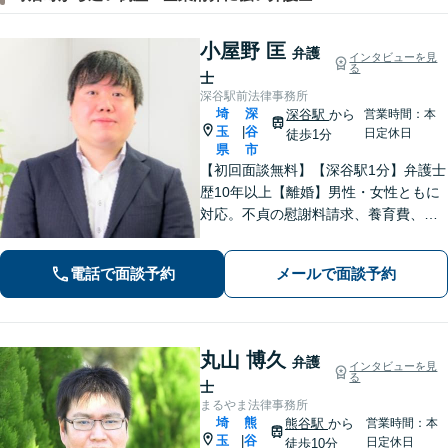
小屋野 匡
弁護
インタビューを見
る
士
深谷駅前法律事務所
埼
深
深谷駅
から
営業時間：本
玉
谷
|
日定休日
徒歩1分
県
市
【初回面談無料】【深谷駅1分】弁護士
歴10年以上【離婚】男性・女性ともに
対応。不貞の慰謝料請求、養育費、協
議、調停など【相続】交渉や相続放
棄、遺留分、遺言書の作成など。出張
電話で面談予約
メールで面談予約
相談可。少しでも不安に感じました
ら、お早めにお電話ください。
丸山 博久
弁護
インタビューを見
る
士
まるやま法律事務所
埼
熊
熊谷駅
から
営業時間：本
玉
谷
|
日定休日
徒歩10分