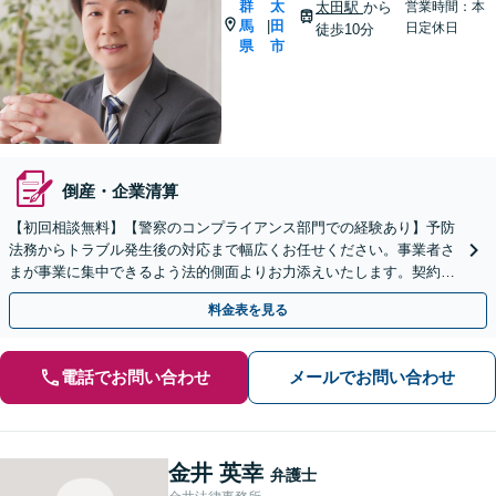
群
太
太田駅
から
営業時間：本
馬
田
|
日定休日
徒歩10分
県
市
倒産・企業清算
【初回相談無料】【警察のコンプライアンス部門での経験あり】予防
法務からトラブル発生後の対応まで幅広くお任せください。事業者さ
まが事業に集中できるよう法的側面よりお力添えいたします。契約書
作成、企業間トラブル、労使問題、不祥事対応など
料金表を見る
電話でお問い合わせ
メールでお問い合わせ
金井 英幸
弁護士