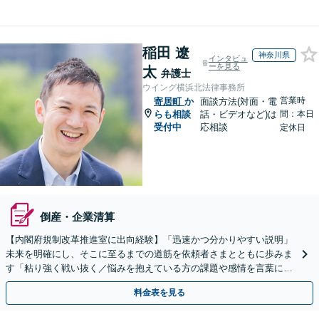
稲田 遼
神奈川県
インタビュ
ーを見る
太
弁護士
ウイング横浜北法律事務所
営業時
寄居町
か
面談方法(対面・電
らも相談
話・ビデオなど)は
間：本日
受付中
応相談
定休日
倒産・企業清算
【内閣府規制改革推進室に出向経験】「迅速かつ分かりやすい説明」
未来を明確にし、そこに至るまでの道筋を依頼者さまとともに歩みま
す「粘り強く戦い抜く／悩みを抱えている方の課題や感情を言葉にす
るサポート」【電話・メール相談可】【休日・夜間相談可】
料金表を見る