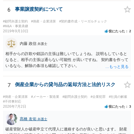
方との関係についてのものですから、その後関係が原因で離婚に至っ
ても清算条項の適用範囲内と考えます。 守秘義務については、基
6
事業譲渡契約について
本的には有効期間を定めていない場合、義務が続くとお考えいただい
て差し支えないと考えます。外部へ漏らすようなことがあれば、守秘
#顧問弁護士契約
#倒産・企業清算
#契約書作成・リーガルチェック
義務違反での損害賠償請求も考えられます。
#M&A・事業承継
2019年9月10日
役にたった
2
内藤 政信
弁護士
相手からの詐欺や錯誤の主張は難しいでしょうね。 説明もしていると
なると、相手の主張は通らない可能性 が高いですね。 契約書を作って
いるなら、解除の条項も確認して下さい。
7
倒産企業からの貸与品の返却方法と法的リスク
#倒産・企業清算
#メーカー・製造業
#顧問弁護士契約
#企業犯罪
#社員の解雇
#不祥事対応
2026年7月2日
役にたった
3
髙橋 友佑
弁護士
破産管財人か破産申立て代理人に連絡するのが良いと思います。 財産