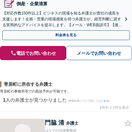
倒産・企業清算
【対応件数150件以上】ビジネスの現場を知る弁護士が貴社の成長を
支援します！企画・営業の現場感覚を持つ弁護士が、経営判断に資す
る実用的なアドバイスを提示します。【メール・WEB面談可】【後払
い利用可】
料金表を見る
電話でお問い合わせ
メールでお問い合わせ
寄居町に所在する弁護士
寄居町の事務所等での面談予約が可能です。
1
人の弁護士が見つかりました
(検索結果について詳しくは
こちら
)
1件中 1-1件を表示
門脇 清
弁護士
はなぞの法律事務所