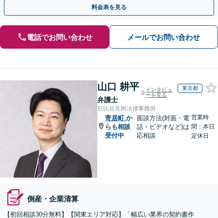
可欠だと思います。銀座駅1分、100社超の実績。
料金表を見る
電話でお問い合わせ
メールでお問い合わせ
山口 耕平
東京都
インタビュ
ーを見る
弁護士
日比谷見附法律事務所
営業時
寄居町
か
面談方法(対面・電
らも相談
話・ビデオなど)は
間：本日
受付中
応相談
定休日
倒産・企業清算
【初回相談30分無料】【関東エリア対応】「幅広い業界の契約書作