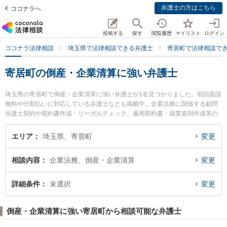
弁護士の方はこちら
ココナラへ
投稿する
探す
閲覧履歴
マイリスト
ログイン
ココナラ法律相談
埼玉県で法律相談できる弁護士
寄居町で法律相談で
寄居町の倒産・企業清算に強い弁護士
埼玉県の寄居町で倒産・企業清算に強い弁護士が1名見つかりました。初回面談
無料や分割払いに対応している弁護士なども掲載中。企業法務に関係する顧問
弁護士契約や契約書作成・リーガルチェック、雇用契約書・就業規則作成等の
細かな分野での絞り込み検索もでき便利です。特にはなぞの法律事務所の門脇
清弁護士のプロフィール情報や弁護士費用、強みなどが注目されています。
エリア
埼玉県、寄居町
変更
『寄居町で土日や夜間に発生した倒産・企業清算のトラブルを今すぐに弁護士
に相談したい』『倒産・企業清算のトラブル解決の実績豊富な近くの弁護士を
相談内容
企業法務、倒産・企業清算
変更
検索したい』『初回相談無料で倒産・企業清算を法律相談できる寄居町内の弁
護士に相談予約したい』などでお困りの相談者さんにおすすめです。
詳細条件
未選択
変更
倒産・企業清算に強い寄居町から相談可能な弁護士