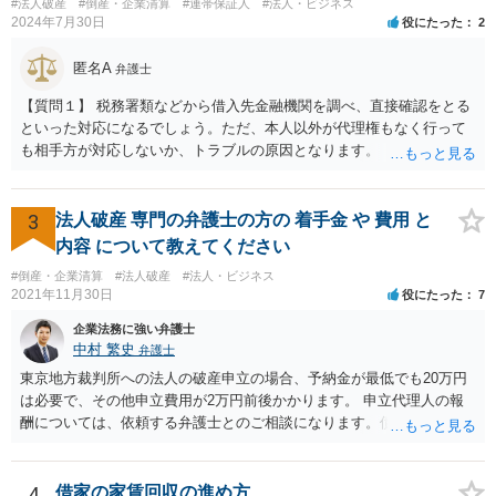
#法人破産
#倒産・企業清算
#連帯保証人
#法人・ビジネス
2024年7月30日
役にたった
2
匿名A
弁護士
【質問１】 税務署類などから借入先金融機関を調べ、直接確認をとる
といった対応になるでしょう。ただ、本人以外が代理権もなく行って
も相手方が対応しないか、トラブルの原因となります。 【質問２】 約
款等で損害賠償額の予定がされているはずです。 契約書等がないので
あれば、相手方に直接確認を取る必要がありますが、上記と同様の注
意点があります。 【質問３】 税務処理、登記、清算人選任といった対
3
法人破産 専門の弁護士の方の 着手金 や 費用 と
応になりますが、通常、弁護士だけで完結するわけではないので、金
内容 について教えてください
額を回答することはできかねます。 また、負債を正確に把握されてい
#倒産・企業清算
#法人破産
#法人・ビジネス
らっしゃるわけではないことからすると、 破産対応の可能性もありま
2021年11月30日
役にたった
7
す。その場合は、法人の規模次第で大きく金額が異なります。個人と
同視できる程度のものであれば、トータル５０万弱、そうでない場合
企業法務に強い弁護士
は１００万円以上となることが予想されます。
中村 繁史
弁護士
東京地方裁判所への法人の破産申立の場合、予納金が最低でも20万円
は必要で、その他申立費用が2万円前後かかります。 申立代理人の報
酬については、依頼する弁護士とのご相談になります。債権者が少な
く、業務量が少ないのであれば、もう少し安くなる可能性もありま
す。
4
借家の家賃回収の進め方