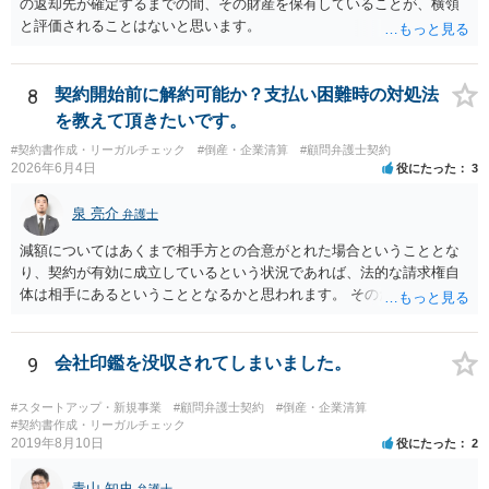
の返却先が確定するまでの間、その財産を保有していることが、横領
と評価されることはないと思います。
8
契約開始前に解約可能か？支払い困難時の対処法
を教えて頂きたいです。
#契約書作成・リーガルチェック
#倒産・企業清算
#顧問弁護士契約
2026年6月4日
役にたった
3
泉 亮介
弁護士
減額についてはあくまで相手方との合意がとれた場合ということとな
り、契約が有効に成立しているという状況であれば、法的な請求権自
体は相手にあるということとなるかと思われます。 そのため、交渉に
応じてくれるかは相手方次第という側面がかなり大きくなるかと思わ
れます。
9
会社印鑑を没収されてしまいました。
#スタートアップ・新規事業
#顧問弁護士契約
#倒産・企業清算
#契約書作成・リーガルチェック
2019年8月10日
役にたった
2
青山 知史
弁護士