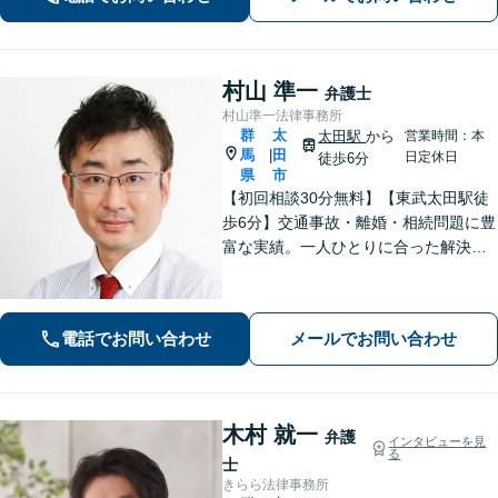
村山 準一
弁護士
村山準一法律事務所
群
太
太田駅
から
営業時間：本
馬
田
|
日定休日
徒歩6分
県
市
【初回相談30分無料】【東武太田駅徒
歩6分】交通事故・離婚・相続問題に豊
富な実績。一人ひとりに合った解決方
法で納得できる解決を目指します。依
頼者ファーストで迅速対応。企業法務
もご相談ください。
電話でお問い合わせ
メールでお問い合わせ
木村 就一
弁護
インタビューを見
る
士
きらら法律事務所