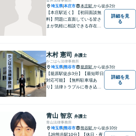
金井法律事務所
埼玉県
本庄市
本庄駅
から徒歩2分
|
【本庄駅近く】【初回面談無
詳細を見
料】問題に直面している皆さ
る
まが気軽に相談できる存在に
なります。離婚問題／相続問
題／交通事故など、幅広いト
ラブルに対応。【当日／夜間
／休日対応可能】公平・公正
木村 憲司
弁護士
な立場から、事件の見通しを
かごはら法律事務所
正確に伝えます。お気軽にご
埼玉県
熊谷市
籠原駅
から徒歩3分
|
相談ください。
【籠原駅徒歩3分】【最短即日
詳細を見
対応可能】【無料駐車場あ
る
り】法律トラブルに巻き込ま
れた場合は、どのようなもの
であっても早めの相談が重要
です。早めの相談がより良い
解決の鍵です。お困りごとが
青山 智京
弁護士
ございましたら、お気軽にご
青山法律事務所
相談ください。
埼玉県
熊谷市
熊谷駅
から徒歩10分
|
【JR熊谷駅10分】【休日・夜