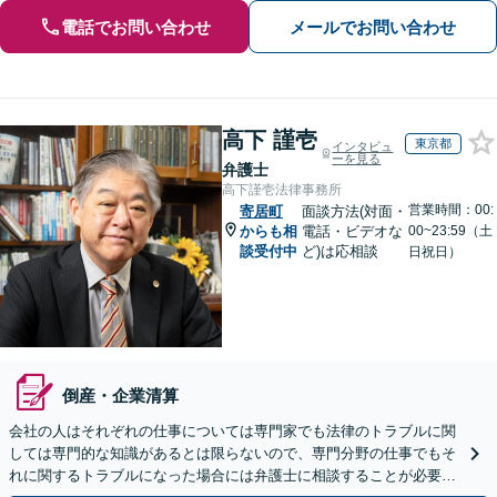
電話でお問い合わせ
メールでお問い合わせ
高下 謹壱
東京都
インタビュ
ーを見る
弁護士
高下謹壱法律事務所
営業時間：00:
寄居町
面談方法(対面・
からも相
電話・ビデオな
00~23:59（土
談受付中
ど)は応相談
日祝日）
倒産・企業清算
会社の人はそれぞれの仕事については専門家でも法律のトラブルに関
しては専門的な知識があるとは限らないので、専門分野の仕事でもそ
れに関するトラブルになった場合には弁護士に相談することが必要不