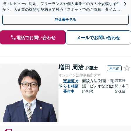
成・レビューに対応」フリーランスや個人事業主の方の小規模な案件
から、大企業の複雑な契約まで対応「スポットでのご依頼、タイムチ
ャージでの対応も承っております」【休日・夜間相談可】
料金表を見る
電話でお問い合わせ
メールでお問い合わせ
増田 周治
弁護士
東京都
オンライン法律事務所タマ
営業時
寄居町
か
面談方法(対面・電
らも相談
話・ビデオなど)は
間：本日
受付中
応相談
定休日