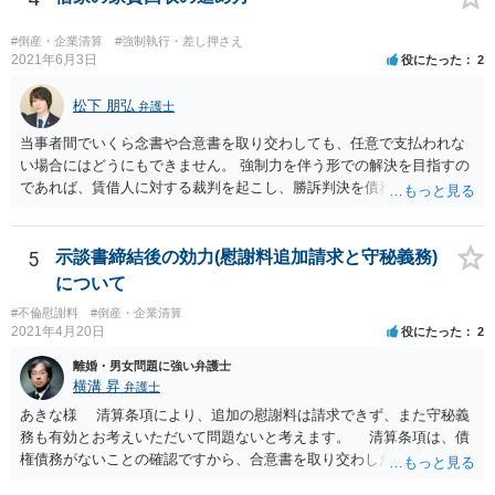
#倒産・企業清算
#強制執行・差し押さえ
2021年6月3日
役にたった
2
松下 朋弘
弁護士
当事者間でいくら念書や合意書を取り交わしても、任意で支払われな
い場合にはどうにもできません。 強制力を伴う形での解決を目指すの
であれば、賃借人に対する裁判を起こし、勝訴判決を債務名義とした
強制執行を行うか、これまでの滞納分を準消費貸借契約とした上で強
制執行認諾文言を入れた準消費貸借契約公正証書を作成し、滞納があ
った場合に強制執行を行うといった方法が考えられます。 裁判を避け
5
示談書締結後の効力(慰謝料追加請求と守秘義務)
たい、相手方の協力が期待できるとのことであれば後者を利用するの
について
も手です。 どちらの手段を取るにしても弁護士に相談されることをお
#不倫慰謝料
#倒産・企業清算
すすめします。
2021年4月20日
役にたった
2
離婚・男女問題に強い弁護士
横溝 昇
弁護士
あきな様 清算条項により、追加の慰謝料は請求できず、また守秘義
務も有効とお考えいただいて問題ないと考えます。 清算条項は、債
権債務がないことの確認ですから、合意書を取り交わした後に生じた
事由により債権債務が発生しない限り有効です。ご相談の合意書は先