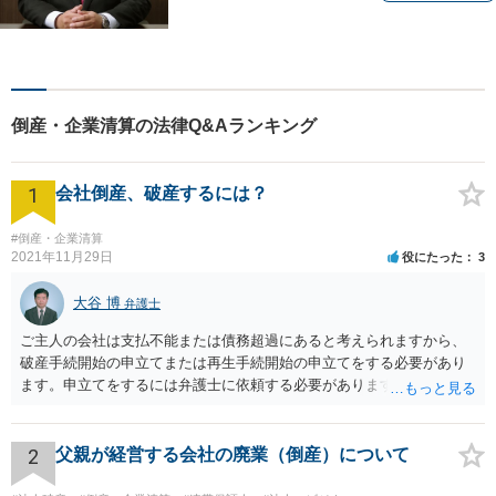
所属】 【介護・福祉事業者の
サポートに注力】【土曜・夜
間相談可能】【出張相談可
能】
倒産・企業清算の法律Q&Aランキング
1
会社倒産、破産するには？
#倒産・企業清算
2021年11月29日
役にたった
3
大谷 博
弁護士
ご主人の会社は支払不能または債務超過にあると考えられますから、
破産手続開始の申立てまたは再生手続開始の申立てをする必要があり
ます。申立てをするには弁護士に依頼する必要がありますから、会社
の資料を持参して弁護士に依頼されることをお勧めします。
2
父親が経営する会社の廃業（倒産）について