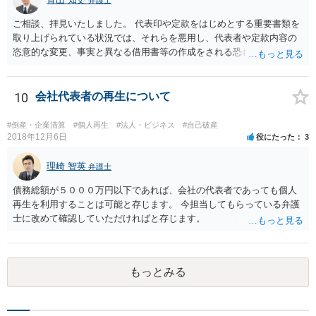
ご相談、拝見いたしました。 代表印や定款をはじめとする重要書類を
取り上げられている状況では、それらを悪用し、代表者や定款内容の
恣意的な変更、事実と異なる借用書等の作成をされる恐れもあり、早
急な対処をされる必要があります。 まずは、代表印の悪用を防止する
ためにも、法務局に対し、代表印紛失の届け出と新たな代表印の登録
申請を行う必要があるものと思慮いたします。この際には、ご相談者
10
会社代表者の再生について
様の公的な身分証や実印、印鑑証明等が必要になる場合もありますの
で、ご注意ください。 また、正確には当時の状況にもよりますが、代
#倒産・企業清算
#個人再生
#法人・ビジネス
#自己破産
表印等の取り上げがご相談者様の意思に反してなされたものであれ
2018年12月6日
役にたった
3
ば、警察等に盗難届等を出す必要も考えられます。 なお、ご記載を見
ますと、相手方は合同会社の社員にはなっていないとのことであり、
理崎 智英
弁護士
単なる資金提供者または貸主に過ぎないものと思われますので、こう
債務総額が５０００万円以下であれば、会社の代表者であっても個人
した一連の行動は正当化されるものではなく、即時の返還に応じない
再生を利用することは可能と存じます。 今担当してもらっている弁護
場合には、厳正な対処等も必要になるかと思われます。 ご自身でのご
士に改めて確認していただければと存じます。
対応が難しい場合には、弁護士にも相談し、対応を検討されたほうが
良いかと思慮いたします。
もっとみる