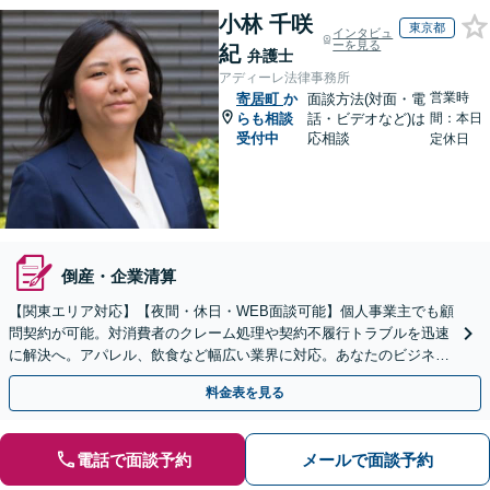
小林 千咲
東京都
インタビュ
ーを見る
紀
弁護士
アディーレ法律事務所
営業時
寄居町
か
面談方法(対面・電
らも相談
話・ビデオなど)は
間：本日
受付中
応相談
定休日
倒産・企業清算
【関東エリア対応】【夜間・休日・WEB面談可能】個人事業主でも顧
問契約が可能。対消費者のクレーム処理や契約不履行トラブルを迅速
に解決へ。アパレル、飲食など幅広い業界に対応。あなたのビジネス
の法的基盤を強固にサポートします。
料金表を見る
電話で面談予約
メールで面談予約