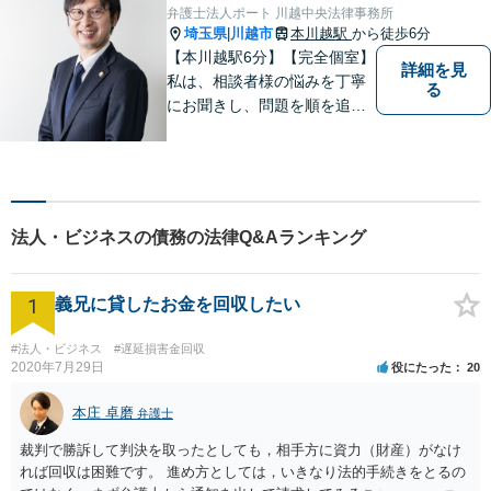
い。
弁護士法人ポート 川越中央法律事務所
埼玉県
川越市
本川越駅
から徒歩6分
|
【本川越駅6分】【完全個室】
詳細を見
私は、相談者様の悩みを丁寧
る
にお聞きし、問題を順を追っ
て解決することを心がけてい
ます。 法律を利用することは
決して悪いことではありませ
ん。問題を解決するための適
切なサポートを提供します。
法人・ビジネスの債務の法律Q&Aランキング
お気軽にご相談ください。
1
義兄に貸したお金を回収したい
#法人・ビジネス
#遅延損害金回収
2020年7月29日
役にたった
20
本庄 卓磨
弁護士
裁判で勝訴して判決を取ったとしても，相手方に資力（財産）がなけ
れば回収は困難です。 進め方としては，いきなり法的手続きをとるの