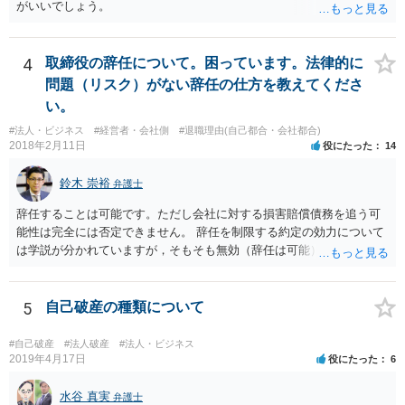
がいいでしょう。
4
取締役の辞任について。困っています。法律的に
問題（リスク）がない辞任の仕方を教えてくださ
い。
#法人・ビジネス
#経営者・会社側
#退職理由(自己都合・会社都合)
2018年2月11日
役にたった
14
鈴木 崇裕
弁護士
辞任することは可能です。ただし会社に対する損害賠償債務を追う可
能性は完全には否定できません。 辞任を制限する約定の効力について
は学説が分かれていますが，そもそも無効（辞任は可能）と考える説
と，辞任の効力自体は認め，会社に対する債務不履行責任を負わされ
る可能性があると考える説が有力です。 ただし，いずれの説をとった
場合でも，会社にとって「不利な時期」に辞任したときは，「やむを
5
自己破産の種類について
得ない事由」がない限り，会社の損害を賠償しなければならなくなり
ます。 健康上の理由は「やむを得ない事由」の典型ですが，程度によ
#自己破産
#法人破産
#法人・ビジネス
って異なります。 子会社の代表取締役が辞任を認めてくれるのであれ
2019年4月17日
役にたった
6
ば，少なくとも法律上は，親会社（子会社にとっての株主）の承諾は
必要ありません。 なお，子会社の代表取締役には，取締役辞任の登記
水谷 真実
弁護士