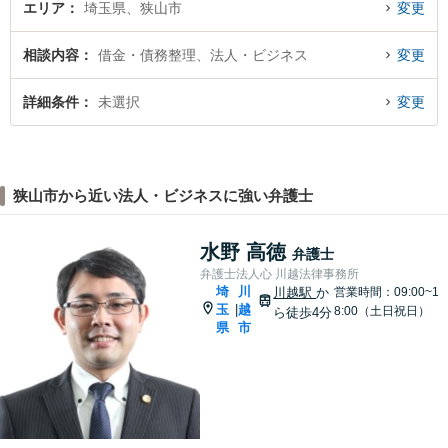
エリア
埼玉県、狭山市
変更
相談内容
借金・債務整理、法人・ビジネス
変更
詳細条件
未選択
変更
狭山市から近い法人・ビジネスに強い弁護士
水野 高徳
弁護士
弁護士法人心 川越法律事務所
埼
川
川越駅
か
営業時間：09:00~1
玉
越
|
8:00（土日祝日）
ら徒歩4分
県
市