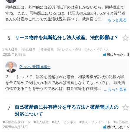
をしてもらわなければなりません。 親会社が株主代表訴訟を提起する
同時廃止は、基本的には20万円以下の財産しかないなら、同時廃止で
ことは理論上可能ですが，あなたに対して追及できる責任は，あなた
すね。 ただ、同時廃止になるには、代理人の先生がしっかりと質問者
自身が会社に対して追う責任（例えば任務懈怠責任）の範囲に留まり
さんの財産やこれまでの生活状況を調べて、裁判官に伝える必要があ
ます。子会社の負債をあなたに負わせることはできません。 実際上問
ります。 そこで、代理人の先生としっかり打ち合わせるべきです。そ
題となるのは，親会社からの圧力により，子会社の代表取締役があな
して、代理人の先生が同時廃止でいけるというなら、同時廃止になる
たの辞任に応じてくれない場合ですね。 子会社の代表取締役が全く動
でしょう。
6
リース物件を無断処分し法人破産、法的影響は？
いてくれないと，辞任の登記をするためには，最終的には訴訟を提起
する必要が生じます。
#法人破産
#自己破産
#多重債務
#クレジット会社
#法人・ビジネス
2025年9月8日
役にたった
3
佐々木 晋輔
弁護士
３－１について、訴訟を提起された場合、相談者様が訴状の記載内容
を全て認めて受け入れるのであれば出廷しなくてもいいです。 非免責
債権であることを争うのであれば、答弁書等を作成提出して反論しな
ければなりません。 上記訴訟は破産手続とは別ですので、破産を受任
した弁護士が受ける場合でも、弁護士費用は別途必要になると思いま
す。 ３－２について、上記のとおり、破産とは別で弁護士費用が必要
7
自己破産前に共有持分を守る方法と破産管財人の
になると思います。 費用の額については、弁護士によって異なります
対応について
が、破産手続を受任した弁護士が受けるのであれば、低めの金額で受
#不動産担保ローン
#法人破産
#法人・ビジネス
#個人・プライベート
#自己破産
けてくれるかもしれません。 弁護士を依頼するかどうかは、弁護士費
2025年8月21日
役にたった
5
用と賠償額を比較して決められたらいいと思います。 なお、リース会