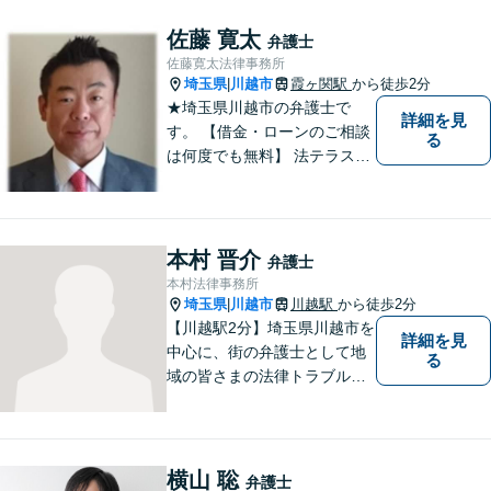
顔や笑顔、感謝のお言葉が私
の喜びです。お困りの際はお
佐藤 寛太
弁護士
早めにご相談ください！【完
佐藤寛太法律事務所
全個室対応】
埼玉県
川越市
霞ヶ関駅
から徒歩2分
|
★埼玉県川越市の弁護士で
詳細を見
す。 【借金・ローンのご相談
る
は何度でも無料】 法テラス契
約事務所です。 ホームページ
はこちら↓ http://www.kanta-la
w.com/
本村 晋介
弁護士
本村法律事務所
埼玉県
川越市
川越駅
から徒歩2分
|
【川越駅2分】埼玉県川越市を
詳細を見
中心に、街の弁護士として地
る
域の皆さまの法律トラブル解
決をお手伝いしております。
迅速かつ丁寧な対応を心がけ
ております。 お一人で悩まず
どうぞお気軽にご相談くださ
横山 聡
弁護士