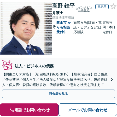
髙野 鉄平
群馬県
インタビュ
ーを見る
弁護士
髙野法律事務所
営業時
狭山市
か
面談方法(対面・電
らも相談
話・ビデオなど)は
間：本日
受付中
応相談
定休日
法人・ビジネスの債務
【関東エリア対応】【初回相談料60分無料】【駐車場完備】自己破産
／任意整理／個人再生／法人破産など豊富な解決実績あり。破産管財
人・個人再生委員の経験多数。依頼者様のご意向と状況を踏まえて最
善の解決方法をご提案いたします【休日・夜間対応可】
料金表を見る
電話でお問い合わせ
メールでお問い合わせ