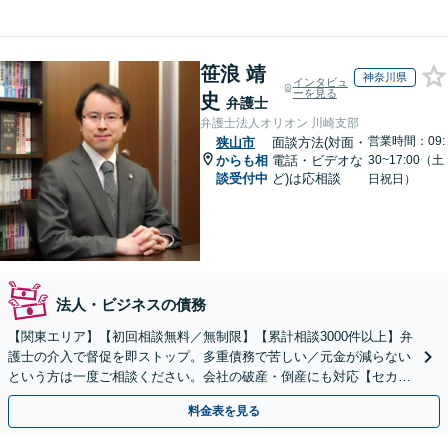
笹浪 靖
神奈川県
インタビュ
ーを見る
史
弁護士
弁護士法人オリオン 川崎支部
営業時間：09:
狭山市
面談方法(対面・
からも相
電話・ビデオな
30~17:00（土
談受付中
ど)は応相談
日祝日）
法人・ビジネスの債務
【関東エリア】【初回相談無料／無制限】【累計相談3000件以上】弁
護士の介入で督促を即ストップ。多重債務で苦しい／元金が減らない
という方は一度ご相談ください。会社の破産・倒産にも対応【セカン
ドオピニオン可】【分割払い・後払い可】
料金表を見る