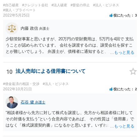
ないので、注意が必要です。
#自己破産
#クレジット会社
#法人破産
#督促の停止
#法人・ビジネス
#個人・プライベート
2022年5月25日
役にたった
3
内藤 政信
弁護士
少額管財事案と思いますが、20万円の管財費用は、5万円を4回で 支払
うことが認められています。 会社を譲渡するのは、譲受会社を探すこ
とが難しいでしょう。 弁護士が、債権者に通知すると、支払いを止め
ることができるので、 その間に、20万円を貯めることになるでしょ
う。
10
法人売却による借用書について
#借金返済の相談・交渉
#法人・ビジネス
2022年10月21日
役にたった
2
石谷 健
弁護士
“相談者様から先方に対して株式を譲渡し、先方から相談者様に対して
その対価を支払う”という合意内容であれば、 その性質は「借用書」で
はなく「株式譲渡契約書」になるかと思います。いずれにせよ、口約
束はお勧めしません。 その上で、仮に先方が合意した支払いを滞らせ
た場合に、相談者様として、民事訴訟を経ないでいきなり強制執行