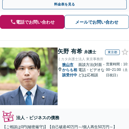
り【夜間・休日対応】
料金表を見る
電話でお問い合わせ
メールでお問い合わせ
矢野 有希
弁護士
東京都
ミカタ弁護士法人 東京事務所
営業時間：10:
狭山市
面談方法(対面・
からも相
電話・ビデオな
00~21:00（土
談受付中
ど)は応相談
日祝日）
法人・ビジネスの債務
【ご相談は0円(秘密厳守)】【自己破産40万円～/個人再生50万円～】