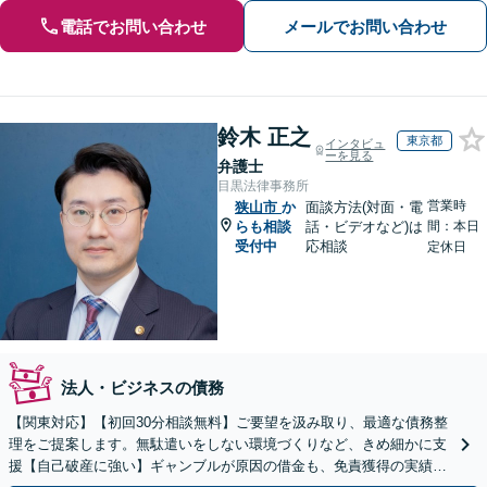
電話でお問い合わせ
メールでお問い合わせ
鈴木 正之
東京都
インタビュ
ーを見る
弁護士
目黒法律事務所
営業時
狭山市
か
面談方法(対面・電
らも相談
話・ビデオなど)は
間：本日
受付中
応相談
定休日
法人・ビジネスの債務
【関東対応】【初回30分相談無料】ご要望を汲み取り、最適な債務整
理をご提案します。無駄遣いをしない環境づくりなど、きめ細かに支
援【自己破産に強い】ギャンブルが原因の借金も、免責獲得の実績あ