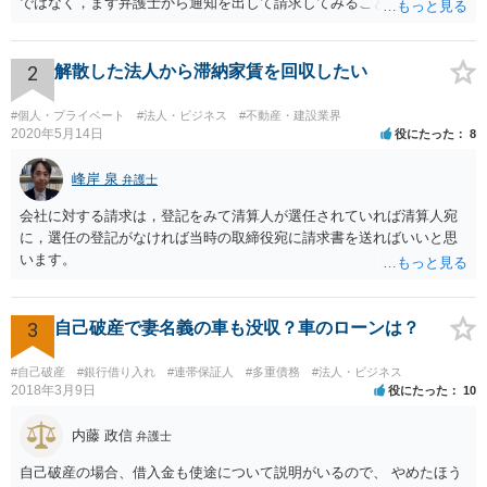
ではなく，まず弁護士から通知を出して請求してみることを検討すべ
きだと思います。
2
解散した法人から滞納家賃を回収したい
#個人・プライベート
#法人・ビジネス
#不動産・建設業界
2020年5月14日
役にたった
8
峰岸 泉
弁護士
会社に対する請求は，登記をみて清算人が選任されていれば清算人宛
に，選任の登記がなければ当時の取締役宛に請求書を送ればいいと思
います。
3
自己破産で妻名義の車も没収？車のローンは？
#自己破産
#銀行借り入れ
#連帯保証人
#多重債務
#法人・ビジネス
2018年3月9日
役にたった
10
内藤 政信
弁護士
自己破産の場合、借入金も使途について説明がいるので、 やめたほう