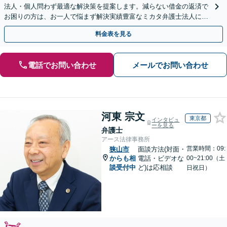
法人・個人問わず最適な解決策を提案します。減らない借金の返済で
お困りの方は、お一人で悩まず解決実績豊富なミカタ弁護士法人にご
相談ください。
料金表を見る
電話でお問い合わせ
メールでお問い合わせ
河東 宗文
東京都
インタビュ
ーを見る
弁護士
アース法律事務所
営業時間：09:
狭山市
面談方法(対面・
からも相
電話・ビデオな
00~21:00（土
談受付中
ど)は応相談
日祝日）