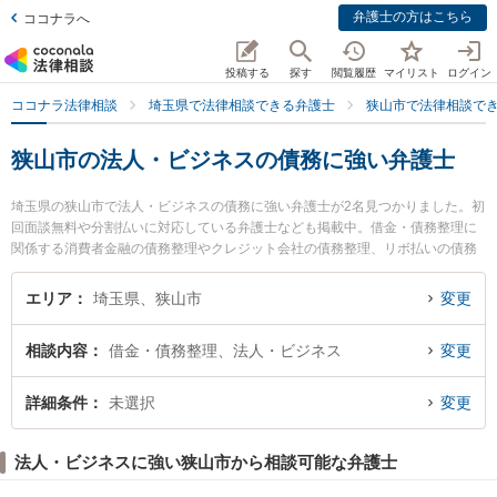
弁護士の方はこちら
ココナラへ
投稿する
探す
閲覧履歴
マイリスト
ログイン
ココナラ法律相談
埼玉県で法律相談できる弁護士
狭山市で法律相談で
狭山市の法人・ビジネスの債務に強い弁護士
埼玉県の狭山市で法人・ビジネスの債務に強い弁護士が2名見つかりました。初
回面談無料や分割払いに対応している弁護士なども掲載中。借金・債務整理に
関係する消費者金融の債務整理やクレジット会社の債務整理、リボ払いの債務
整理等の細かな分野での絞り込み検索もでき便利です。特に小原・岡本法律事
務所の岡本 聡治弁護士や田島遼一法律事務所の田島 遼一弁護士のプロフィール
エリア
埼玉県、狭山市
変更
情報や弁護士費用、強みなどが注目されています。『狭山市で土日や夜間に発
生した法人・ビジネスの債務のトラブルを今すぐに弁護士に相談したい』『法
相談内容
借金・債務整理、法人・ビジネス
変更
人・ビジネスの債務のトラブル解決の実績豊富な近くの弁護士を検索したい』
『初回相談無料で法人・ビジネスの債務を法律相談できる狭山市内の弁護士に
相談予約したい』などでお困りの相談者さんにおすすめです。
詳細条件
未選択
変更
法人・ビジネスに強い狭山市から相談可能な弁護士