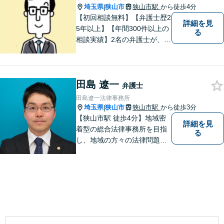
埼玉県
狭山市
狭山市駅
から徒歩4分
|
【初回相談無料】【弁護士歴2
詳細を見
5年以上】【年間300件以上の
る
相談実績】2名の弁護士が、さ
まざまな問題を解決します！
【離婚】不倫の慰謝料請求、
財産分与、養育費など、ご相
田島 遼一
談ください【相続】税理士や
弁護士
司法書士などと連携し、複雑
田島遼一法律事務所
な案件も対応。【狭山市駅4
埼玉県
狭山市
狭山市駅
から徒歩3分
|
分】
【狭山市駅 徒歩4分】地域密
詳細を見
着型の総合法律事務所を目指
る
し、地域の方々の法律問題を
迅速かつ良い解決に導けるよ
う最善を尽くします。 法律問
題でお悩みのことがあればお
気軽にご相談ください。