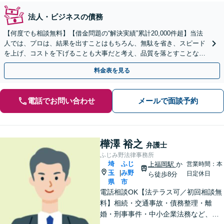
法人・ビジネスの債務
【何度でも相談無料】【借金問題の“解決実績”累計20,000件超】当法
人では、プロは、結果を出すことはもちろん、無駄を省き、スピード
を上げ、コストを下げることも大事だと考え、品質を落とすことな
く、費用を可能な限り安くすることにこだわります。
料金表を見る
電話でお問い合わせ
メールで面談予約
樺澤 裕之
弁護士
ふじみ野法律事務所
埼
ふじ
上福岡駅
か
営業時間：本
玉
み野
|
日定休日
ら徒歩8分
県
市
電話相談OK【法テラス可／初回相談無
料】相続・交通事故・債務整理・離
婚・刑事事件・中小企業法務など、お