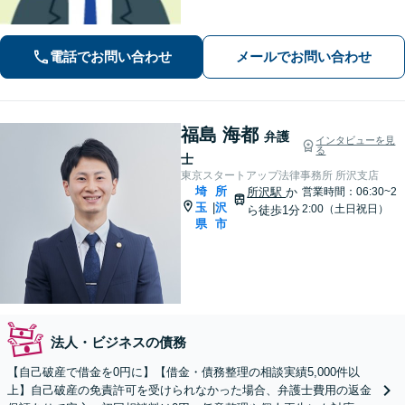
困りごとは気兼ねなくご相談くださ
い！一人ひとり真摯に向き合い、解決
へと導きます【休日夜間対応】【上福
電話でお問い合わせ
メールでお問い合わせ
岡駅8分】【駐車場あり】
福島 海都
弁護
インタビューを見
る
士
東京スタートアップ法律事務所 所沢支店
埼
所
所沢駅
か
営業時間：06:30~2
玉
沢
|
2:00（土日祝日）
ら徒歩1分
県
市
法人・ビジネスの債務
【自己破産で借金を0円に】【借金・債務整理の相談実績5,000件以
上】自己破産の免責許可を受けられなかった場合、弁護士費用の返金