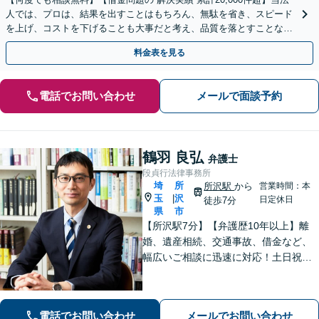
人では、プロは、結果を出すことはもちろん、無駄を省き、スピード
を上げ、コストを下げることも大事だと考え、品質を落とすことな
く、費用を可能な限り安くすることにこだわります。
料金表を見る
電話でお問い合わせ
メールで面談予約
鶴羽 良弘
弁護士
段貞行法律事務所
埼
所
所沢駅
から
営業時間：本
玉
沢
|
日定休日
徒歩7分
県
市
【所沢駅7分】【弁護歴10年以上】離
婚、遺産相続、交通事故、借金など、
幅広いご相談に迅速に対応！土日祝夜
間も対応◎1人1人に最適な解決方法を
ご提案します。まずはお気軽にご相談
ください！【初回相談無料】
電話でお問い合わせ
メールでお問い合わせ