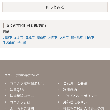
（先方の財産を差し押さえること等）を行えるようにしておくには、
もっとみる
単に両者間で契約書を作成するのではなく、 両者が公証役場に赴い
て、公証人によって作成される公正証書の形式で契約の締結を行うこ
とが必要となります。 また、その際、当該公正証書には「債務者が直
ちに強制執行に服する旨の陳述」（民事執行法第２２条第５号）の 記
近くの市区町村を選び直す
載を盛り込んでおく必要もあります。 以上について、さらに詳しくお
西部
知りになりたい場合は、法律事務所等での弁護士への法律相談をご検
討ください。
川越市
所沢市
飯能市
狭山市
入間市
坂戸市
鶴ヶ島市
日高市
毛呂山町
越生町
ココナラ法律相談について
ココナラ法律相談とは
ご意見・ご要望
法律Q&A
利用規約
法律相談コラム
プライバシーポリシー
ココナラとは
外部送信ポリシー
よくあるご質問
掲載をご検討の弁護士の方