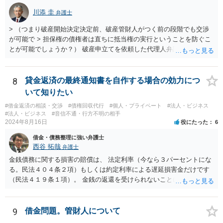
社が非免責債権であると主張するのであれば、破産手続の中（免責に
川添 圭
弁護士
対する意見等）で主張すると思いますので、訴訟されるかどうかは破
産手続中に分かると思います。
> （つまり破産開始決定決定前、破産管財人がつく前の段階でも交渉
が可能で > 担保権の債権者は直ちに抵当権の実行ということを防ぐこ
とが可能でしょうか？） 破産申立てを依頼した代理人弁護士が売買に
関与し、売却代金の使途を含めたすべての記録を残すといったやり方
が可能な場合もありますが、オーバーローン事案では売却代金が手元
に残らないことになるため、弁護士としても慎重な判断が求められま
8
貸金返済の最終通知書を自作する場合の効力につ
す。 > 例えば弁護士費用を分割で積立するなど半年、１年かかる場合
いて知りたい
でも かなり率直な（身も蓋もない）意見を述べると、担保に供されて
#借金返済の相談・交渉
#債権回収代行
#個人・プライベート
#法人・ビジネス
いる共有持分を親族が取得することで不動産を守りたいのであれば、
#法人・ビジネス
#音信不通・行方不明の相手
弁護士費用は長期分割などせず、親族等から援助して貰うことを模索
2024年8月16日
役にたった
6
した方がよいと思います（弁護士費用の援助も馬鹿にならない金額で
借金・債務整理に強い弁護士
すが、それによって共有持分を取得できる可能性が高くなるのであれ
西谷 拓哉
弁護士
ば、他の共有者にとってもそれを支出するだけのメリットがあると思
います）。
金銭債務に関する損害の賠償は、 法定利率（今なら３パーセントにな
る。民法４０４条２項）もしくは約定利率による遅延損害金だけです
（民法４１９条１項）。 金銭の返還を受けられないことにより何か損
害を被ったとしても、元本のほか、遅延損害金の請求ができるにとど
まります。 なお、すでに他の弁護士が先に記載されたとおり、連帯保
証人に対する請求については、法定の要件を満たさない限り、連帯保
9
借金問題。管財人について
証契約として効力が生じません。弁護士の依頼の有無はこれを左右し