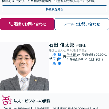
保証ありで安心。初回相談料は0円。任意整理や個人再生にも対応
【土日祝日・夜間も相談受付】【費用の分割払い可】
料金表を見る
電話でお問い合わせ
メールでお問い合わせ
石田 俊太郎
弁護士
弁護士法人心 所沢法律事務所
埼
所
所沢駅
か
営業時間：09:00~1
玉
沢
|
8:00（土日祝日）
ら徒歩3分
県
市
法人・ビジネスの債務
【何度でも相談無料】【借金問題の“解決実績”累計20,000件超】当法