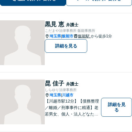
黒見 恵
弁護士
こだまや法律事務所 飯能事務所
埼玉県
飯能市
飯能駅
から徒歩1分
|
詳細を見る
昆 佳子
弁護士
しらゆり法律事務所
埼玉県
川越市
|
【川越市駅12分】【債務整理
詳細を見
／離婚／刑事事件に精通】老
る
若男女、個人・法人どなたか
らのご相談もお待ちしていま
す！依頼者様の安堵されたお