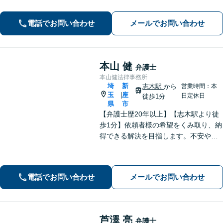
い！一人ひとり真摯に向き合い、解決
へと導きます【休日夜間対応】【上福
電話でお問い合わせ
メールでお問い合わせ
岡駅8分】【駐車場あり】
本山 健
弁護士
本山健法律事務所
埼
新
志木駅
から
営業時間：本
玉
座
|
日定休日
徒歩1分
県
市
【弁護士歴20年以上】【志木駅より徒
歩1分】依頼者様の希望をくみ取り、納
得できる解決を目指します。不安や疑
問に寄り添いながら適切なご説明をい
たします。男女問題・債務整理・刑事
事件／何でも遠慮せずご相談ください
電話でお問い合わせ
メールでお問い合わせ
【初回面談無料（30分まで）】
芦澤 亮
弁護士