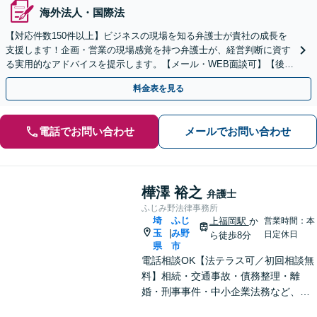
海外法人・国際法
【対応件数150件以上】ビジネスの現場を知る弁護士が貴社の成長を
支援します！企画・営業の現場感覚を持つ弁護士が、経営判断に資す
る実用的なアドバイスを提示します。【メール・WEB面談可】【後払
い利用可】
料金表を見る
電話でお問い合わせ
メールでお問い合わせ
樺澤 裕之
弁護士
ふじみ野法律事務所
埼
ふじ
上福岡駅
か
営業時間：本
玉
み野
|
日定休日
ら徒歩8分
県
市
電話相談OK【法テラス可／初回相談無
料】相続・交通事故・債務整理・離
婚・刑事事件・中小企業法務など、お
困りごとは気兼ねなくご相談くださ