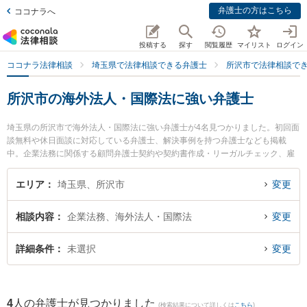
弁護士の方はこちら
ココナラへ
投稿する
探す
閲覧履歴
マイリスト
ログイン
ココナラ法律相談
埼玉県で法律相談できる弁護士
所沢市で法律相談で
所沢市の海外法人・国際法に強い弁護士
埼玉県の所沢市で海外法人・国際法に強い弁護士が4名見つかりました。初回面
談無料や休日面談に対応している弁護士、解決事例を持つ弁護士なども掲載
中。企業法務に関係する顧問弁護士契約や契約書作成・リーガルチェック、雇
用契約書・就業規則作成等の細かな分野での絞り込み検索もでき便利です。特
に東京スタートアップ法律事務所 所沢支店の福島 海都弁護士や段貞行法律事務
エリア
埼玉県、所沢市
変更
所の鶴羽 良弘弁護士、ベリーベスト法律事務所 所沢オフィスの鈴木 寛之弁護
士のプロフィール情報や弁護士費用、強みなどが注目されています。『所沢市
相談内容
企業法務、海外法人・国際法
変更
で土日や夜間に発生した海外法人・国際法のトラブルを今すぐに弁護士に相談
したい』『海外法人・国際法のトラブル解決の実績豊富な近くの弁護士を検索
したい』『初回相談無料で海外法人・国際法を法律相談できる所沢市内の弁護
詳細条件
未選択
変更
士に相談予約したい』などでお困りの相談者さんにおすすめです。
4
人の弁護士が見つかりました
(検索結果について詳しくは
こちら
)