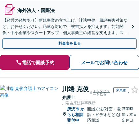
海外法人・国際法
【経営の経験あり】新規事業の立ち上げ、誹謗中傷、風評被害対策な
ど、お任せください。迅速な対応で、被害拡大を抑えます。芸能関
係・中小企業やスタートアップ、個人事業主の経営を支えます。スポ
ット・顧問契約いずれも対応可。【表参道駅から徒歩3分】
料金表を見る
電話で面談予約
メールでお問い合わせ
川端 克俊
東京都
インタビュ
ーを見る
弁護士
川端吉原法律事務所
営業時
所沢市
か
面談方法(対面・電
らも相談
話・ビデオなど)は
間：本日
受付中
応相談
定休日