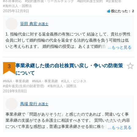
#不祥事対応
#契約書作成・リーガルチェック
#顧問弁護士契約
#企業犯罪
#海外法人・国際法
2025年12月9日
役にたった
2
笹田 典宏
弁護士
1. 指輪代金に対する返金義務の有無について 結論として、貴社が男性
会員に対して婚約指輪の代金を返金する法的な義務を負う可能性は低
いと考えられます。 婚約指輪の授受は、あくまで婚約当事者である男
性会員と女性会員との間の個人的な贈与契約です。結婚相談所である
貴社は、その贈与契約の当事者ではありません。したがって、仮に女
性が返金義務を負う場合であっても、貴社が返金義務を負う法的根拠
3
事業承継した後の自社株買い戻し・争いの防衛策
は見当たりません。 また、国際結婚の仲介契約に関する裁判例では、
について
会員の個人的な理由による破談で追加的に発生した費用は会員自身が
#M&A・事業承継
#M&A・事業承継
#法人・ビジネス
負担すべきであり、仲介業者に責任がない限り、成婚料の支払いを拒
#成年後見(生前の財産管理)
#海外法人・国際法
絶することはできないと判断されています。この裁判例は、仲介業者
2019年9月8日
の責任範囲が、会員間の個人的な問題とは切り離して考えられること
を示唆しており、本件でも同様に、指輪の返還が貴社の責任範囲外の
馬場 龍行
弁護士
問題であると主張する上で参考になります。 2. 今後の対応について
相手方代理人に対し、内容証明郵便などで書面にて貴社の見解を明確
事業承継で「問題がありそうだ」と感じたのであれば，間違いなく事
に伝えることが重要です。その書面には、以下の内容を盛り込むこと
業承継の支援ができる弁護士に相談すべきです。 質問いただいた内容
が考えられます。 成婚料について: 円満な解決を優先する観点から、
について率直な感想は，普通は事業承継させる前に株をしっかり集め
経営判断として返金に応じる意向であることを伝える（ただし、法的
てから承継者に譲渡するけどな？です。承継してから株を集めなさい