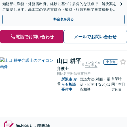
知財部に勤務・外務省出身。経験に基づく多角的な視点で、解決案を
ご提案します。高水準の契約書対応・知財・行政折衝で事業成長を牽
引いたします。
料金表を見る
電話でお問い合わせ
メールでお問い合わせ
山口 耕平
東京都
インタビュ
ーを見る
弁護士
日比谷見附法律事務所
営業時
所沢市
か
面談方法(対面・電
らも相談
話・ビデオなど)は
間：本日
受付中
応相談
定休日
海外法人・国際法