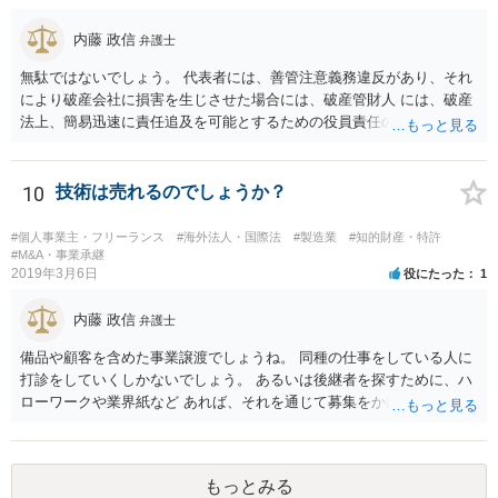
内藤 政信
弁護士
無駄ではないでしょう。 代表者には、善管注意義務違反があり、それ
により破産会社に損害を生じさせた場合には、破産管財人 には、破産
法上、簡易迅速に責任追及を可能とするための役員責任の査定申立て
の手続が用意されてい るからです。（破産法178条）。
10
技術は売れるのでしょうか？
#個人事業主・フリーランス
#海外法人・国際法
#製造業
#知的財産・特許
#M&A・事業承継
2019年3月6日
役にたった
1
内藤 政信
弁護士
備品や顧客を含めた事業譲渡でしょうね。 同種の仕事をしている人に
打診をしていくしかないでしょう。 あるいは後継者を探すために、ハ
ローワークや業界紙など あれば、それを通じて募集をかけてみるか。
もっとみる