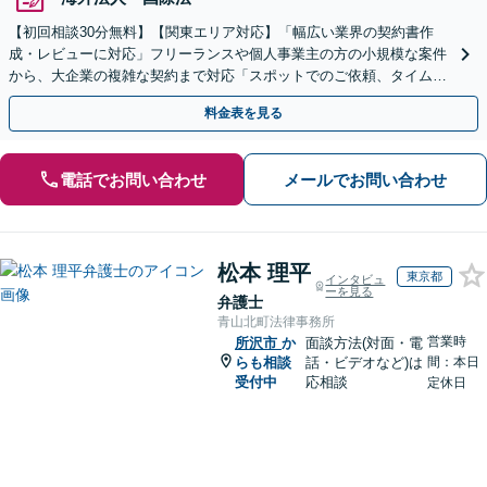
【初回相談30分無料】【関東エリア対応】「幅広い業界の契約書作
成・レビューに対応」フリーランスや個人事業主の方の小規模な案件
から、大企業の複雑な契約まで対応「スポットでのご依頼、タイムチ
ャージでの対応も承っております」【休日・夜間相談可】
料金表を見る
電話でお問い合わせ
メールでお問い合わせ
松本 理平
東京都
インタビュ
ーを見る
弁護士
青山北町法律事務所
営業時
所沢市
か
面談方法(対面・電
らも相談
話・ビデオなど)は
間：本日
受付中
応相談
定休日