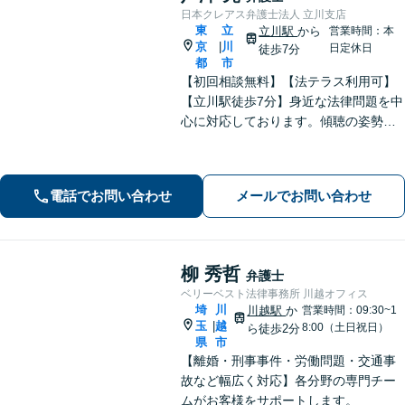
日本クレアス弁護士法人 立川支店
東
立
立川駅
から
営業時間：本
京
川
|
日定休日
徒歩7分
都
市
【初回相談無料】【法テラス利用可】
【立川駅徒歩7分】身近な法律問題を中
心に対応しております。傾聴の姿勢と
話しやすい雰囲気作りを大切にしてお
りますので、何かお困りごとがござい
ましたらお気軽にご相談ください。
電話でお問い合わせ
メールでお問い合わせ
【電話相談可】【休日・夜間面談可】
柳 秀哲
弁護士
ベリーベスト法律事務所 川越オフィス
埼
川
川越駅
か
営業時間：09:30~1
玉
越
|
8:00（土日祝日）
ら徒歩2分
県
市
【離婚・刑事事件・労働問題・交通事
故など幅広く対応】各分野の専門チー
ムがお客様をサポートします。