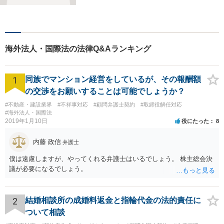
売事件を手掛けてきました。
不動産関係が得意です。
海外法人・国際法の法律Q&Aランキング
1
同族でマンション経営をしているが、その報酬額
の交渉をお願いすることは可能でしょうか？
#不動産・建設業界
#不祥事対応
#顧問弁護士契約
#取締役解任対応
#海外法人・国際法
2019年1月10日
役にたった
8
内藤 政信
弁護士
僕は遠慮しますが、やってくれる弁護士はいるでしょう。 株主総会決
議が必要になるでしょう。
2
結婚相談所の成婚料返金と指輪代金の法的責任に
ついて相談