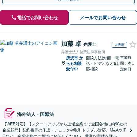
電話でお問い合わせ
メールでお問い合わせ
加藤 卓
弁護士
大阪府
弁護士法人啓葉法律事務所
営業時
所沢市
か
面談方法(対面・電
らも相談
話・ビデオなど)は
間：本日
受付中
応相談
定休日
海外法人・国際法
【WEB対応】【スタートアップから上場企業まで全国各地に約90社の
企業顧問】契約書等の作成・チェックや取引トラブル対応、M&AやIP
Oなど、企業法務のご相談はお任せください。豊富な実績を活かし的