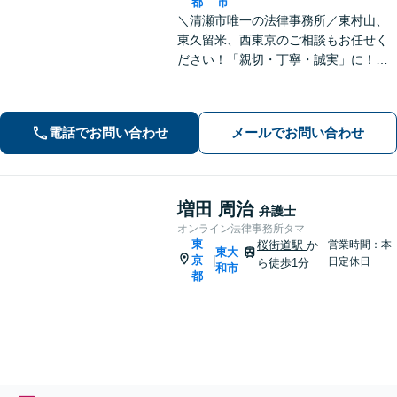
都
市
＼清瀬市唯一の法律事務所／東村山、
東久留米、西東京のご相談もお任せく
ださい！「親切・丁寧・誠実」に！弁
護士2名でチームを組んで対応。高品質
なリーガルサービスを地元で受けられ
ます！離婚／相続／交通事故／借金／
電話でお問い合わせ
メールでお問い合わせ
不動産／企業法務の相談に対応【清瀬
駅1分】
増田 周治
弁護士
オンライン法律事務所タマ
東
桜街道駅
か
営業時間：本
東大
京
|
日定休日
ら徒歩1分
和市
都