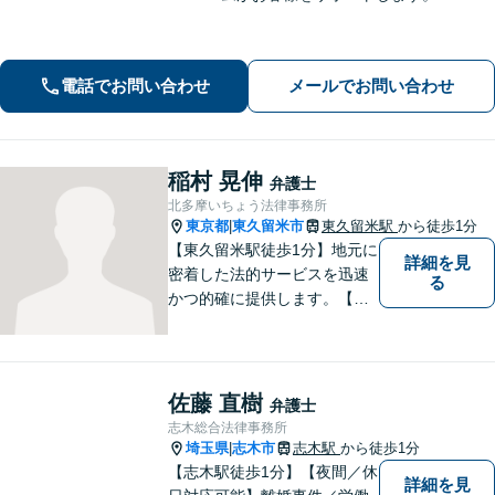
電話でお問い合わせ
メールでお問い合わせ
稲村 晃伸
弁護士
北多摩いちょう法律事務所
東京都
東久留米市
東久留米駅
から徒歩1分
|
【東久留米駅徒歩1分】地元に
詳細を見
密着した法的サービスを迅速
る
かつ的確に提供します。【当
日／夜間／休日対応可能】法
律トラブルでお悩みの方は、
お気軽にご相談ください。ご
納得のいく解決を目指して、
佐藤 直樹
弁護士
全力を尽くします。【法テラ
志木総合法律事務所
ス利用可能】
埼玉県
志木市
志木駅
から徒歩1分
|
【志木駅徒歩1分】【夜間／休
詳細を見