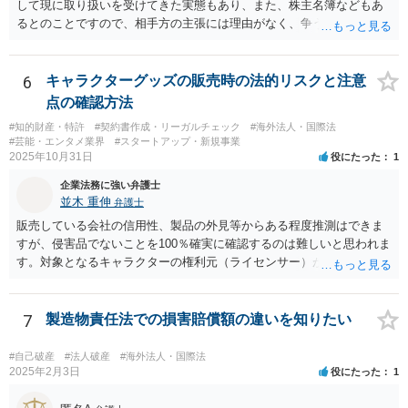
して現に取り扱いを受けてきた実態もあり、また、株主名簿などもあ
るとのことですので、相手方の主張には理由がなく、争う余地はある
かと思われます。 相手方が任意に主張の撤回をしないのであれば、株
主手の地位確認請求を訴訟などで実施し、正式に権利関係を明らかに
することも考えられます。 また、仮に株式の割り当てがなされていな
6
キャラクターグッズの販売時の法的リスクと注意
いとのことであれば、出資契約の前提が果たされていないことになり
点の確認方法
ますので、債務不履行を理由に契約を解除し、100万円の返金を要求す
#知的財産・特許
#契約書作成・リーガルチェック
#海外法人・国際法
ることも考えられるかと思慮いたします。 この他、持ち株比率などに
#芸能・エンタメ業界
#スタートアップ・新規事業
もよりますが、過半数を確保できるのであれば、相手方の解任請求を
2025年10月31日
役にたった
1
実施し、相手方を当該会社から排除する方法も出て着うるかと思慮い
企業法務に強い弁護士
たします。 いずれの手段をとるとしても、当時のやり取りや契約内
並木 重伸
弁護士
容、相手方の主張内容などによっても、とるべき手段が異なってきま
すので、本格的に争うことをお考えであれば、関連資料をお持ちのう
販売している会社の信用性、製品の外見等からある程度推測はできま
え、個別に弁護士にご相談をし、対策を立てていくべきと思慮いたし
すが、侵害品でないことを100％確実に確認するのは難しいと思われま
ます。
す。対象となるキャラクターの権利元（ライセンサー）がわかるので
あれば、直接権利元に確認することが考えられます。 「絵師などに依
頼し絵を作ってもらいそれを元に工場へ作成依頼などした場合」につ
いては、作ってもらった絵がオリジナルのものであれば問題はありま
7
製造物責任法での損害賠償額の違いを知りたい
せんが（ただし絵師などから権利を得ておく必要があります。）、既
存のキャラクターやそれに類似するものであれば、その権利元から許
#自己破産
#法人破産
#海外法人・国際法
諾を受けない限り著作権侵害となる可能性が高いです。
2025年2月3日
役にたった
1