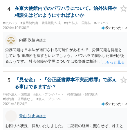
には上記の裁判例のように、貴社に返金義務は無いと判断される可能
というのは無責任というほかないでしょう。 事業承継については，相
性が高いと思われます。）。 指輪代金について: 前述の通り、男性会
続税や贈与税を猶予する特別法な，遺留分について株式価格を遺留分
4
在京大使館内でのパワハラについて。治外法権や
員と女性会員との間の個人間の贈与であり、貴社に法的な返金義務は
算定基礎額から控除したり価額を相続時でなく承継時に固定したりす
相談先はどのようにすればよいか
ないことを、法的根拠と共に冷静に主張する。 「刑事訴訟」との主張
ることのできる特別法が定められています。 買い取る以外の方法につ
#セクハラ
#雇用契約書・就業規則作成
#海外法人・国際法
#パワハラ
に対して: 本件は、契約の履行や返金を巡る民事上の紛争であり、貴社
いても，株式保有割合や状況によるので，具体的に弁護士に相談され
2024年10月30日
役にたった
2
に当初から金銭を騙し取る意図（詐欺罪の構成要件である欺罔行為）
ることをお勧めします。
があったとは考えにくく、刑事事件として立件される可能性は極めて
内藤 政信
弁護士
低いと思われます。 3. 警察からの連絡について 警察は「民事不介
入」を原則としており、契約トラブルなどの個人間の紛争に介入する
労務問題は日本法が適用される可能性があるので、労働問題を得意と
ことはありません。しかし、事件性があるかどうかを判断するため
している 事務所を探すといいでしょう。 パワハラで勝訴した事例があ
に、関係者から事情を聴くことがあります。その場合には誠実な事実
るようです。 社会保険や労災については監督薯に相談してみるといい
説明を行ってください。
でしょう。
5
『見せ金』・『公正証書原本不実記載罪』で訴え
る事はできますか？
#海外法人・国際法
#個人・プライベート
#契約解除・契約取消
#契約書・借用書なし
#個人・プライベート
2021年3月24日
役にたった
2
青山 知史
弁護士
お困りの状況、拝見いたしました。 ご記載の経緯に照らせば、株主と