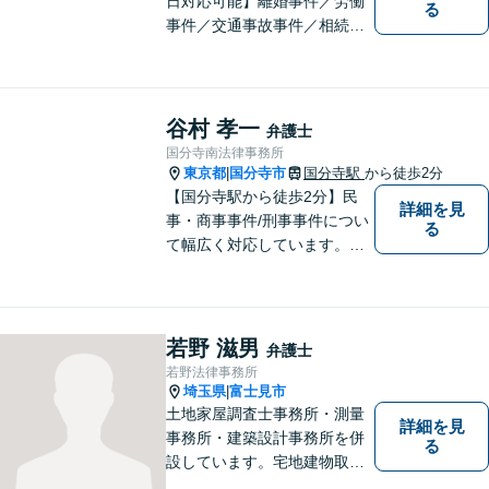
日対応可能】離婚事件／労働
る
事件／交通事故事件／相続事
件／土地建物明渡請求事件等
幅広く対応。クレプトマニア
弁護の顕著な実績。夜間の法
律相談・打ち合わせに力を入
谷村 孝一
弁護士
れています。【万全のコロナ
国分寺南法律事務所
対策】お気軽にご相談くださ
東京都
国分寺市
国分寺駅
から徒歩2分
|
い。
【国分寺駅から徒歩2分】民
詳細を見
事・商事事件/刑事事件につい
る
て幅広く対応しています。ま
ずはお気軽にご相談くださ
い。
若野 滋男
弁護士
若野法律事務所
埼玉県
富士見市
|
土地家屋調査士事務所・測量
詳細を見
事務所・建築設計事務所を併
る
設しています。宅地建物取引
主任者として不動産売買、競