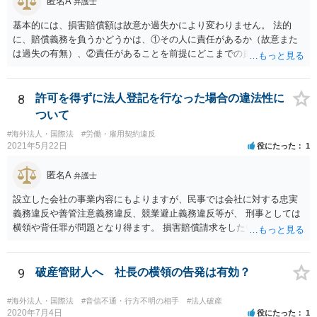
匿名A
弁護士
基本的には、損害賠償額は故意か過失かにより変わりません。 法的
に、賠償義務を負うかどうかは、①その人に責任があるか（故意また
は過失の有無）、②責任があることを前提にどこまでの責任を負うべ
きか（因果関係）、という流れになっていることから、別の議論です
（厳密には、②の話の中で責任の範囲を問う過程で主観面も見るする
ので事案次第ではありますが。）。 また、海外での損害の発生の場合
8
許可を得ずに法人登記を行なった場合の違法性に
には、まずどの法を適用するのかの問題があるので、どの国の損害で
ついて
生じた損害で、その問題に何法が適用されるのか、の判断が先行する
#海外法人・国際法
#労働・雇用契約違反
ので、事案聞かないことにはなんともといったところです。
2021年5月22日
役にたった
1
匿名A
弁護士
設立した会社の事業内容にもよりますが、民事では会社に対する忠実
義務違反や善管注意義務違反、競業避止義務違反等が、 刑事としては
横領や背任罪が問題となり得ます。 損害賠償請求をしたいのか、刑事
事件として警察に捜査してもらいたいのか、取締役を解任したいのか
等、ご希望によって進め方や必要な証拠が変わってきますので、速や
かにお近くの法律事務所に直接ご相談いただくことをおすすめいたし
9
破産管財人へ 社長の横領の告発は有効？
ます。
#海外法人・国際法
#音信不通・行方不明の相手
#法人破産
2020年7月4日
役にたった
1