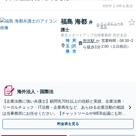
4件中 1-4件を表示
福島 海都
弁
インタビューを
見る
護士
東京スタートアップ法律事務所 所沢支店
埼
所
所沢駅
か
営業時間：06:30~2
玉
沢
|
2:00（土日祝日）
ら徒歩1分
県
市
海外法人・国際法
【企業法務に強い弁護士】顧問先70社以上の信頼と実績、企業法務・
リーガルチェック・IT法務・企業再生など、あらゆる企業活動の相談
は当事務所にお任せください。【チャットツールやWEB会議にも対
応】
料金表を見る