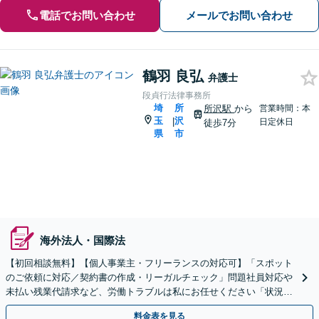
電話でお問い合わせ
メールでお問い合わせ
鶴羽 良弘
弁護士
段貞行法律事務所
埼
所
所沢駅
から
営業時間：本
玉
沢
|
日定休日
徒歩7分
県
市
海外法人・国際法
【初回相談無料】【個人事業主・フリーランスの対応可】「スポット
のご依頼に対応／契約書の作成・リーガルチェック」問題社員対応や
未払い残業代請求など、労働トラブルは私にお任せください「状況に
応じた実践的な法的支援を実施」【休日・夜間相談可】
料金表を見る