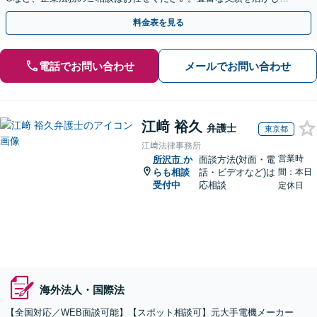
確に対応を進めてまいります。
料金表を見る
電話でお問い合わせ
メールでお問い合わせ
江﨑 裕久
弁護士
東京都
江﨑法律事務所
営業時
所沢市
か
面談方法(対面・電
らも相談
話・ビデオなど)は
間：本日
受付中
応相談
定休日
海外法人・国際法
【全国対応／WEB面談可能】【スポット相談可】元大手電機メーカー