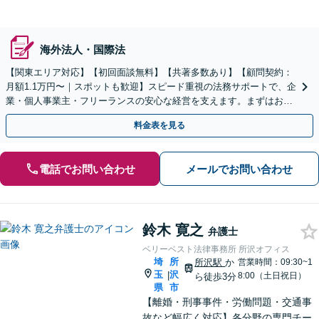
海外法人・国際法
【関東エリア対応】【初回面談無料】【共著多数あり】【顧問契約：
月額1.1万円〜｜スポットも歓迎】スピード重視の法務サポートで、企
業・個人事業主・フリーランスの安心な経営を支えます。まずはお気
軽にご相談ください【秘密厳守】【休日・夜間相談可】
料金表を見る
電話でお問い合わせ
メールでお問い合わせ
鈴木 寛之
弁護士
ベリーベスト法律事務所 所沢オフィス
埼
所
所沢駅
か
営業時間：09:30~1
玉
沢
|
8:00（土日祝日）
ら徒歩3分
県
市
【離婚・刑事事件・労働問題・交通事
故など幅広く対応】各分野の専門チー