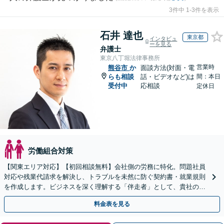
3件中 1-3件を表示
石井 達也
東京都
インタビュ
ーを見る
弁護士
東京八丁堀法律事務所
営業時
熊谷市
か
面談方法(対面・電
らも相談
話・ビデオなど)は
間：本日
受付中
応相談
定休日
労働組合対策
【関東エリア対応】【初回相談無料】会社側の労務に特化。問題社員
対応や残業代請求を解決し、トラブルを未然に防ぐ契約書・就業規則
を作成します。ビジネスを深く理解する「伴走者」として、貴社の利
益と今後の事業成長を守り抜きます。
料金表を見る