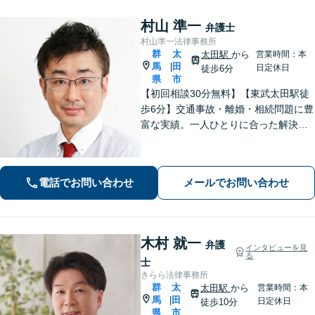
村山 準一
弁護士
村山準一法律事務所
群
太
太田駅
から
営業時間：本
馬
田
|
日定休日
徒歩6分
県
市
【初回相談30分無料】【東武太田駅徒
歩6分】交通事故・離婚・相続問題に豊
富な実績。一人ひとりに合った解決方
法で納得できる解決を目指します。依
頼者ファーストで迅速対応。企業法務
もご相談ください。
電話でお問い合わせ
メールでお問い合わせ
木村 就一
弁護
インタビューを見
る
士
きらら法律事務所
群
太
太田駅
から
営業時間：本
馬
田
|
日定休日
徒歩10分
県
市