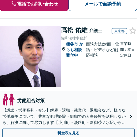
電話でお問い合わせ
メールで面談予約
髙松 佑維
弁護士
東京都
惺和法律事務所
営業時
熊谷市
か
面談方法(対面・電
らも相談
話・ビデオなど)は
間：本日
受付中
応相談
定休日
労働組合対策
【訴訟・労働審判・交渉】解雇・退職・残業代・退職金など、様々な
労働紛争について、豊富な処理経験・組織での人事経験を活用しなが
ら、解決に向けて尽力します【小川町・淡路町・新御茶ノ水駅から約
1分、御茶ノ水駅も利用可】
料金表を見る