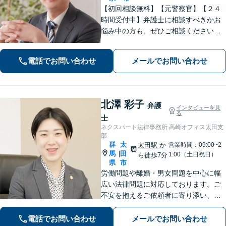
【初回相談無料】【元警察官】【２４
時間受付中】弁護士に相談すべきかお
悩み中の方も、ぜひご相談ください
【刑事・離婚・相続・交通事故・企業
法務など】ご相談者さまに寄り添い、
電話でお問い合わせ
メールでお問い合わせ
きめ細やかな対応で、スピーディーに
最良の解決を目指します【土日・夜間
相談可能】。
北澤 彩子
弁護
インタビューを見
る
士
ネクスパート法律事務所 高崎オフィス太田支
部
群
太
太田駅
か
営業時間：09:00~2
馬
田
|
1:00（土日祝日）
ら徒歩7分
県
市
労働問題や離婚・男女問題を中心に幅
広い法律問題に対応しております。ご
不安を抱えるご依頼者に寄り添い、最
善の解決策を提案して、心の支えにな
れるよう尽力します。【初回相談無
電話でお問い合わせ
メールでお問い合わせ