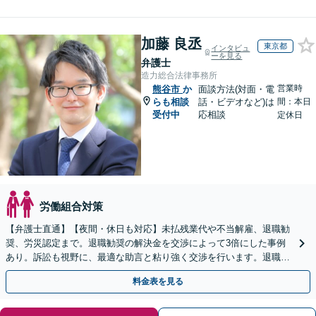
加藤 良丞
東京都
インタビュ
ーを見る
弁護士
造力総合法律事務所
営業時
熊谷市
か
面談方法(対面・電
らも相談
話・ビデオなど)は
間：本日
受付中
応相談
定休日
労働組合対策
【弁護士直通】【夜間・休日も対応】未払残業代や不当解雇、退職勧
奨、労災認定まで。退職勧奨の解決金を交渉によって3倍にした事例
あり。訴訟も視野に、最適な助言と粘り強く交渉を行います。退職前
後、育休中などの状況でも歓迎。まずはご相談下さい！
料金表を見る