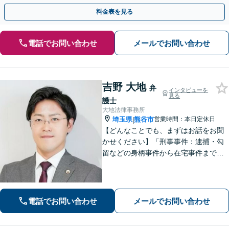
業さまも、ぜひご相談ください」【休日・夜間相談可】
料金表を見る
電話でお問い合わせ
メールでお問い合わせ
吉野 大地
弁
インタビューを
見る
護士
大地法律事務所
埼玉県
熊谷市
営業時間：本日定休日
|
【どんなことでも、まずはお話をお聞
かせください】「刑事事件：逮捕・勾
留などの身柄事件から在宅事件まで、
捜査段階から迅速に対応し、接見・示
談交渉・不起訴に向けた弁護活動を行
います。」
電話でお問い合わせ
メールでお問い合わせ