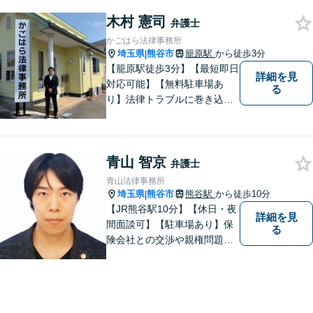
木村 憲司
弁護士
かごはら法律事務所
埼玉県
熊谷市
籠原駅
から徒歩3分
|
【籠原駅徒歩3分】【最短即日
詳細を見
対応可能】【無料駐車場あ
る
り】法律トラブルに巻き込ま
れた場合は、どのようなもの
であっても早めの相談が重要
です。早めの相談がより良い
青山 智京
解決の鍵です。お困りごとが
弁護士
ございましたら、お気軽にご
青山法律事務所
相談ください。
埼玉県
熊谷市
熊谷駅
から徒歩10分
|
【JR熊谷駅10分】【休日・夜
詳細を見
間面談可】【駐車場あり】保
る
険会社との交渉や親権問題、
逮捕直後の対応など、それぞ
れの事情に応じた柔軟な支援
を行います。 「弁護士は敷居
が高い」と感じる方も、まず