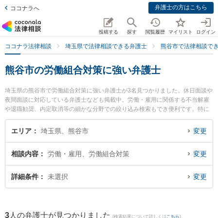
弁護士の方はこちら
ココナラへ
投稿する
探す
閲覧履歴
マイリスト
ログイン
ココナラ法律相談
埼玉県で法律相談できる弁護士
熊谷市で法律相談で
熊谷市の労働組合対策に強い弁護士
埼玉県の熊谷市で労働組合対策に強い弁護士が3名見つかりました。休日面談や
夜間面談に対応している弁護士なども掲載中。労働・雇用に関係する不当解雇
や退職勧奨、内定取消等の細かな分野での絞り込み検索もでき便利です。特に
大地法律事務所の吉野 大地弁護士やかごはら法律事務所の木村 憲司弁護士、青
山法律事務所の青山 智京弁護士のプロフィール情報や弁護士費用、強みなどが
エリア
埼玉県、熊谷市
変更
注目されています。『熊谷市で土日や夜間に発生した労働組合対策のトラブル
を今すぐに弁護士に相談したい』『労働組合対策のトラブル解決の実績豊富な
相談内容
労働・雇用、労働組合対策
変更
近くの弁護士を検索したい』『初回相談無料で労働組合対策を法律相談できる
熊谷市内の弁護士に相談予約したい』などでお困りの相談者さんにおすすめで
す。
詳細条件
未選択
変更
3
人の弁護士が見つかりました
(検索結果について詳しくは
こちら
)