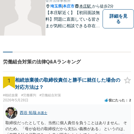
金井法律事務所
埼玉県
本庄市
本庄駅
から徒歩2分
|
【本庄駅近く】【初回面談無
詳細を見
料】問題に直面している皆さ
る
まが気軽に相談できる存在に
なります。離婚問題／相続問
題／交通事故など、幅広いト
ラブルに対応。【当日／夜間
／休日対応可能】公平・公正
な立場から、事件の見通しを
労働組合対策の法律Q&Aランキング
正確に伝えます。お気軽にご
相談ください。
1
相続放棄後の取締役責任と勝手に就任した場合の
対応方法は？
#相続放棄
#労働審判
#労働組合対策
2026年5月28日
役にたった
2
西谷 拓哉
弁護士
取締役だったとしても、当然に個人責任を負うことはありません。 そ
のため、「母が会社の取締役だから支払い義務がある」 というのは、