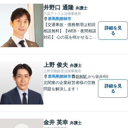
井野口 通隆
弁護士
六花アトリエ法律事務所
群馬県
館林市
|
【交通事故・債務整理は初回
詳細を見
相談無料】【WEB・夜間相談
る
対応】 心の花を咲かせること
ができるように、全身全霊を
かけてサポートします。 一期
一会を大事にし、あなたとの
縁を心からお待ちしていま
上野 俊夫
弁護士
す。
上野労務経営法律事務所
群馬県
館林市
館林駅
から徒歩4分
|
北関東の企業経営者様の労務
詳細を見
問題を解決します！
る
金井 英幸
弁護士