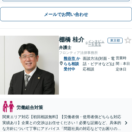
メールでお問い合わせ
棚橋 桂介
東京都
インタビュ
ーを見る
弁護士
フロンティア法律事務所
営業時
熊谷市
か
面談方法(対面・電
らも相談
話・ビデオなど)は
間：本日
受付中
応相談
定休日
労働組合対策
関東エリア対応【初回相談無料】【労働者側・使用者側どちらも対応
実績あり】企業との交渉はお任せください！必要な証拠など、具体的
な方針について丁寧にアドバイス「問題社員の対応などでお困りの企