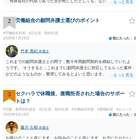
「有限会社の代取であった夫が死亡したとしても、なお、母は有限会
社の取締役として存在しているのだから、会社の債務の支払処理を代
わりにする必要がある」という趣旨なのではないかと思われます。 相
続放棄したとしても、取締役である母には残された有限会社の後始末
2
労働組合の顧問弁護士選びのポイント
をどうするのかという問題が残ります。 一度、司法書士や弁護士等の
専門家に相談されることをオススメ致します。
#労働組合対策
#正社員・契約社員
2026年7月29日
役にたった
2
竹本 真紀
弁護士
これまでの顧問弁護士との間で，数十年間顧問契約を締結していたよ
うです。 そうすると，これまでに顧問弁護士に対応してもらった案件
がどのようなものか，整理してみるとよいと思います。 これにより，
どのような案件で依頼することが多いのかわかると思います。 複数の
事務所を比較した上で，弁護士と面談をする際，そのような案件に対
応してもらえるのかが重要だと思います。 ただ，組合員の相談内容に
3
セクハラで休職後、復職拒否された場合のサポー
ついて，分野を絞っているのか，それともどのような分野でもよいと
トは？
いうことで法律相談を依頼しているかの観点も重要です。 組合員とす
#労働・雇用契約違反
#正社員・契約社員
#労働組合対策
#退職勧奨
#セクハラ
れば，相談だけではなく，できれば受任まで考えている場合も多いと
2025年9月19日
役にたった
2
思います。 そうすると，労働組合としての相談だけではなく，基本的
に全ての分野を対象にして考える必要もあるかもしれません。 そうで
藤川 久昭
弁護士
ないと，相談内容によって，対応が変わってしまうこともあると思い
ます。 組合員の相談についても，基本的に受任まで考えてもらえるこ
お困りのことと存じます。お悩みのことと存じます。お力になりたい