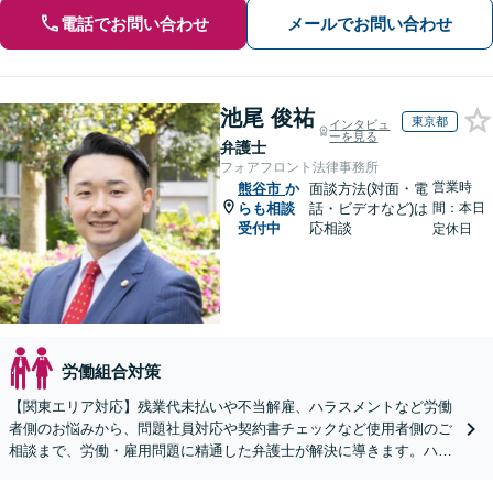
電話でお問い合わせ
メールでお問い合わせ
池尾 俊祐
東京都
インタビュ
ーを見る
弁護士
フォアフロント法律事務所
営業時
熊谷市
か
面談方法(対面・電
らも相談
話・ビデオなど)は
間：本日
受付中
応相談
定休日
労働組合対策
【関東エリア対応】残業代未払いや不当解雇、ハラスメントなど労働
者側のお悩みから、問題社員対応や契約書チェックなど使用者側のご
相談まで、労働・雇用問題に精通した弁護士が解決に導きます。ハラ
スメント対応や従業員向けセミナーも対応可能。