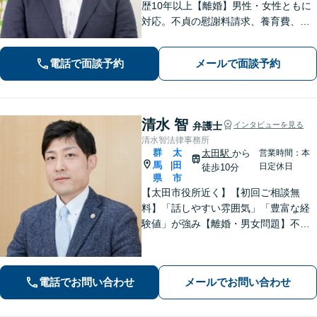
歴10年以上【離婚】男性・女性ともに
対応。不貞の慰謝料請求、養育費、協
議、調停など【相続】交渉や相続放
棄、遺留分、遺言書の作成など。出張
電話で面談予約
メールで面談予約
相談可。少しでも不安に感じました
ら、お早めにお電話ください。
清水 智
弁護士
インタビューを見る
清水智法律事務所
群
太
太田駅
から
営業時間：本
馬
田
|
日定休日
徒歩10分
県
市
【太田市役所近く】【初回ご相談無
料】「話しやすい雰囲気」「豊富な経
験値」が強み【離婚・男女問題】不
貞・精神的苦痛に関する慰謝料はお任
せください【相続遺言】穏便な解決を
心がけています。交通事故、刑事事
電話でお問い合わせ
メールでお問い合わせ
件、医療問題などにも対応【休日の対
応可】