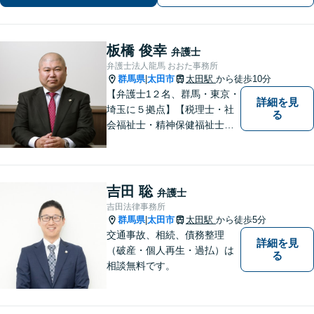
料】まずは心のうちをお聞かせくださ
い。【夜間休日対応可】
板橋 俊幸
弁護士
弁護士法人龍馬 おおた事務所
群馬県
太田市
太田駅
から徒歩10分
|
【弁護士1２名、群馬・東京・
詳細を見
埼玉に５拠点】【税理士・社
る
会福祉士・精神保健福祉士が
所属】 【介護・福祉事業者の
サポートに注力】【土曜・夜
間相談可能】【出張相談可
能】
吉田 聡
弁護士
吉田法律事務所
群馬県
太田市
太田駅
から徒歩5分
|
交通事故、相続、債務整理
詳細を見
（破産・個人再生・過払）は
る
相談無料です。