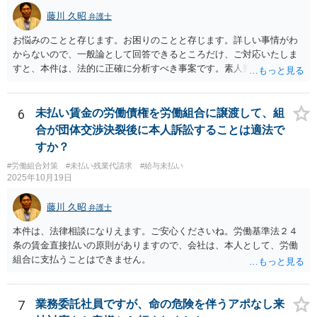
藤川 久昭
弁護士
お悩みのことと存じます。お困りのことと存じます。詳しい事情がわ
からないので、一般論として回答できるところだけ、ご対応いたしま
すと、本件は、法的に正確に分析すべき事案です。素人判断は大いに
危険です。本相談は、ネットでのやりとりだけでは、正確な回答が難
しい案件です。労働組合への相談も有効です。就業規則の変更では変
更できない労働条件の場合（労働契約法１０条但書）は、労働者の同
6
未払い賃金の労働債権を労働組合に譲渡して、組
意が必要です。この場合、真の同意がいるとされる場合も十分にあり
合が団体交渉決裂後に本人訴訟することは適法で
ます。就業規則の不利益変更問題であれば労働契約法１０条本文に基
すか？
づいて判断されます。周知性と合理性の要件の有無が問題となりま
#労働組合対策
#未払い残業代請求
#給与未払い
す。合理性は必要性、不利益性、相当性、その他の要素から判断され
2025年10月19日
ます。良い解決になりますよう祈念しております。法的責任をきちん
と追及されたい場合には、労働法にかなり詳しく、上記に関係した法
藤川 久昭
弁護士
理等にも通じた弁護士等に相談し、法的に正確に分析してもらい、今
後の対応を検討するべきです。
本件は、法律相談になりえます。ご安心くださいね。労働基準法２４
条の賃金直接払いの原則がありますので、会社は、本人として、労働
組合に支払うことはできません。
7
業務委託社員ですが、命の危険を伴うアポなし来