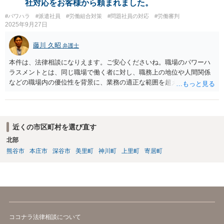
社対応をお客様から頼まれました。
#パワハラ
#派遣社員
#労働組合対策
#問題社員の対応
#労働審判
2025年9月27日
藤川 久昭
弁護士
本件は、法律相談になりえます。ご安心くださいね。職場のパワーハ
ラスメントとは、同じ職場で働く者に対し、職務上の地位や人間関係
などの職場内の優位性を背景に、業務の適正な範囲を超えて、精神
的・身体的苦痛を与える又は職場環境を悪化させる行為をいいます。
本件の言動が、これらに該当するかどうか、証拠に基づいて、子細な
分析と慎重な対応が必要です。客観的証拠が不可欠です。法的責任を
きちんと追及されたい場合には、労働法にかなり詳しく、上記に関係
近くの市区町村を選び直す
した法理等にも通じた弁護士等に相談し、法的に正確に分析してもら
北部
い、今後の対応を検討するべきです。
熊谷市
本庄市
深谷市
美里町
神川町
上里町
寄居町
ココナラ法律相談について