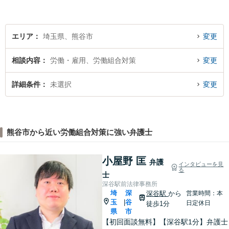
はお気持ちをお聞かせくださ
い。
エリア
埼玉県、熊谷市
変更
相談内容
労働・雇用、労働組合対策
変更
詳細条件
未選択
変更
熊谷市から近い労働組合対策に強い弁護士
小屋野 匡
弁護
インタビューを見
る
士
深谷駅前法律事務所
埼
深
深谷駅
から
営業時間：本
玉
谷
|
日定休日
徒歩1分
県
市
【初回面談無料】【深谷駅1分】弁護士