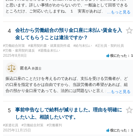
とができるのかも検討要素の一つかもしれません。
と思います。詳しい事情がわからないので、一般論として回答できる
ところだけ、ご対応いたしますね。 １ 実害があれば、損害賠償請求
できる可能性はあります。ただ、請求額通りが法的に認められるとは
限らないです。損害賠償請求は可能ですが、損害との因果関係の立証
が容易ではないと思われます。客観的証拠が不可欠です。 ２ 休職期
4
会社から労働組合の預り金口座に未払い賃金を入
間満了による退職・解雇について無効だと争える可能性が高いです。
金してもらうことは違法ですか？
法的責任をきちんと追及されたい場合には、労務管理と労働法にかな
#労働組合対策
#雇用契約書・就業規則作成
#給与未払い
#正社員・契約社員
り詳しく、上記に関係した法理等にも通じた弁護士等に相談し、法的
#労働・雇用契約違反
#退職金未払い
に正確に分析してもらい、今後の対応を検討するべきです。良い解決
2025年8月8日
役にたった
1
になりますよう祈念しております。
匿名A
弁護士
振込口座のことだけを考えるのであれば、支払を受ける労働者が、ど
の口座を指定するかは自由ですから、当該労働者の希望があれば、組
合の預かり金口座であっても、法的には問題ないと言えます。 ただ
し、そこから、何らかの天引きをして労働者に支払うということにな
ると、場合によっては非弁の問題が生じる可能性が考えられます。
5
事前申告なしで給料が減りました。理由を明確に
したい上、相談したいです。
#派遣社員
#労働組合対策
#労働審判
2025年11月15日
役にたった
1