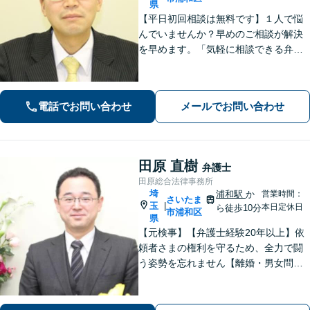
県
【平日初回相談は無料です】１人で悩
んでいませんか？早めのご相談が解決
を早めます。「気軽に相談できる弁護
士」として企業法務、相続から借金問
題まで広く対応。裁判所隣の立地を活
かした迅速な行動力でサポートしま
電話でお問い合わせ
メールでお問い合わせ
す。まずはお気軽にご相談ください。
田原 直樹
弁護士
田原総合法律事務所
埼
浦和駅
か
営業時間：
さいたま
玉
|
本日定休日
ら徒歩10分
市浦和区
県
【元検事】【弁護士経験20年以上】依
頼者さまの権利を守るため、全力で闘
う姿勢を忘れません【離婚・男女問
題】DV・ハラスメント問題はお任せく
ださい【相続・遺言】特別受益や寄与
分・遺留分にも積極的に対応【夜間／