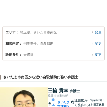
エリア
埼玉県、さいたま市南区
変更
相談内容
刑事事件、自殺幇助
変更
詳細条件
未選択
変更
さいたま市南区から近い自殺幇助に強い弁護士
三輪 貴幸
弁護士
樟葉法律事務所
埼
浦和駅
か
営業時間：
さいたま
玉
|
本日定休日
ら徒歩10分
市浦和区