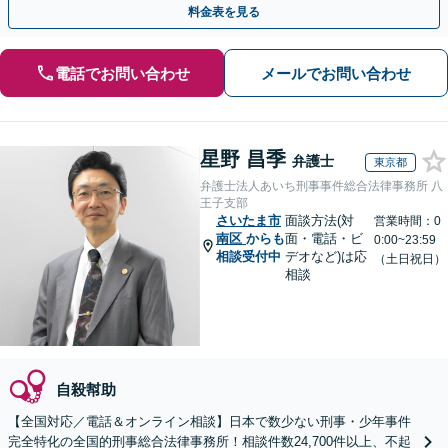
料金表を見る
電話でお問い合わせ
メールでお問い合わせ
星野 昌季
弁護士
東京都
弁護士法人あいち刑事事件総合法律事務所 八
王子支部
さいたま市
面談方法(対
営業時間：0
南区
からも
面・電話・ビ
0:00~23:59
相談受付中
デオなど)は応
（土日祝日）
相談
自殺幇助
【全国対応／電話＆オンライン相談】日本で数少ない刑事・少年事件
完全特化の全国的刑事総合法律事務所！相談件数24,700件以上、不起