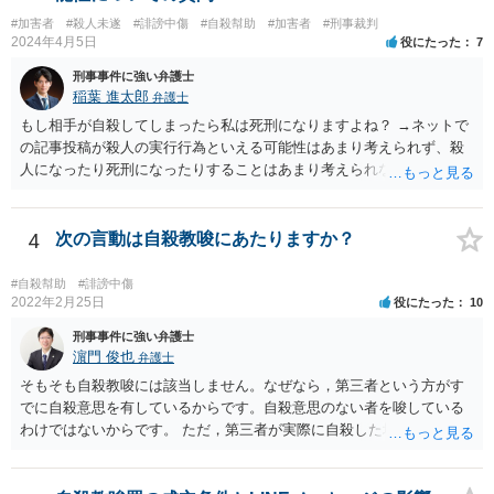
#加害者
#殺人未遂
#誹謗中傷
#自殺幇助
#加害者
#刑事裁判
2024年4月5日
役にたった
7
刑事事件に強い弁護士
稲葉 進太郎
弁護士
もし相手が自殺してしまったら私は死刑になりますよね？ →ネットで
の記事投稿が殺人の実行行為といえる可能性はあまり考えられず、殺
人になったり死刑になったりすることはあまり考えられないように思
います。
4
次の言動は自殺教唆にあたりますか？
#自殺幇助
#誹謗中傷
2022年2月25日
役にたった
10
刑事事件に強い弁護士
濵門 俊也
弁護士
そもそも自殺教唆には該当しません。なぜなら，第三者という方がす
でに自殺意思を有しているからです。自殺意思のない者を唆している
わけではないからです。 ただ，第三者が実際に自殺した場合，あなた
の言動が自殺幇助に該当し得る可能性はあります。