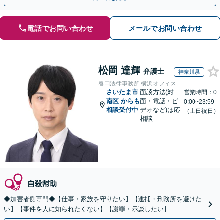
電話でお問い合わせ
メールでお問い合わせ
松岡 達輝
弁護士
神奈川県
春田法律事務所 横浜オフィス
さいたま市
面談方法(対
営業時間：0
南区
からも
面・電話・ビ
0:00~23:59
相談受付中
デオなど)は応
（土日祝日）
相談
自殺幇助
◆加害者側専門◆【仕事・家族を守りたい】【逮捕・刑務所を避けた
い】【事件を人に知られたくない】【謝罪・示談したい】