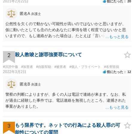
2021年2月22日
役にたった
20
匿名A
弁護士
公然性を欠くので動かない可能性が高いのではないかと思いますが、
仮に動いたとしても念のためあなたに事情を聴く程度ではないかと思
いますので、もし連絡があった場合は、たとえば「言い過ぎた部分が
あり反省しており、相手にも謝ったが、非公開のダイレクトメッセー
ジでのやりとりなので、公然性がないことが明らかなので、名誉毀損
や侮辱には当たらないと考えているが、相手は何らかの理由で公然性
2
殺人教唆と謝罪強要罪について
があると言っているのか」と反省の意を示しつつ、なぜ警察が連絡し
てきたのか尋ねることが考えられます。
#誹謗中傷
#加害者
#自殺幇助
#被害者
#個人・プライベート
#名誉毀損
2022年3月2日
役にたった
12
匿名B
弁護士
警察の判断によりますが、多くの人は電話で連絡が来ます。なお、私
が過去に経験した事件では、電話連絡を無視したところ、逮捕された
事案がありました。
3
もう限界です。ネットでの行為による殺人罪の可
能性についての質問