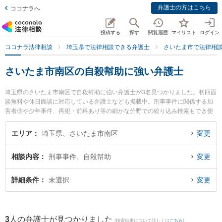
弁護士の方はこちら
ココナラへ
投稿する
探す
閲覧履歴
マイリスト
ログイン
ココナラ法律相談
埼玉県で法律相談できる弁護士
さいたま市で法律相
さいたま市南区の自殺幇助に強い弁護士
埼玉県のさいたま市南区で自殺幇助に強い弁護士が3名見つかりました。初回面
談無料や休日面談に対応している弁護士なども掲載中。刑事事件に関係する加
害者側や少年事件、再犯・前科あり等の細かな分野での絞り込み検索もでき便
利です。特にレンジャー五領田法律事務所の五領田 有信弁護士や南浦和はらだ
法律事務所の渡部 和人弁護士、武蔵浦和法律事務所の久保 佑一郎弁護士のプロ
エリア
埼玉県、さいたま市南区
変更
フィール情報や弁護士費用、強みなどが注目されています。『さいたま市南区
で土日や夜間に発生した自殺幇助のトラブルを今すぐに弁護士に相談したい』
相談内容
刑事事件、自殺幇助
変更
『自殺幇助のトラブル解決の実績豊富な近くの弁護士を検索したい』『初回相
談無料で自殺幇助を法律相談できるさいたま市南区内の弁護士に相談予約した
い』などでお困りの相談者さんにおすすめです。
詳細条件
未選択
変更
3
人の弁護士が見つかりました
(検索結果について詳しくは
こちら
)