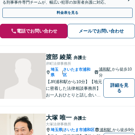
る刑事事件専門チームが、幅広い犯罪の加害者弁護に対応。
料金表を見る
電話でお問い合わせ
メールでお問い合わせ
渡部 綾菜
弁護士
岸町法律事務所
浦和駅
から徒歩10
埼玉
さいたま市浦和
|
県
区
分
【JR浦和駅から10分】【地元
詳細を見
に密着した法律相談事務所】
る
お一人おひとりと話し合い、
その方の希望に沿った提案を
行っております。お役に立て
ることがあれば、ぜひお手伝
大塚 唯一
弁護士
いさせてください。【平日21
大塚法律事務所
時まで対応可】
埼玉県
さいたま市浦和区
浦和駅
から徒歩9分
|