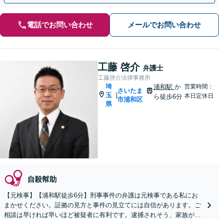
電話でお問い合わせ
メールでお問い合わせ
工藤 啓介
弁護士
工藤啓介法律事務所
埼
浦和駅
か
営業時間：
さいたま
玉
|
本日定休日
ら徒歩6分
市浦和区
県
自殺幇助
【元検事】【浦和駅徒歩6分】刑事事件の弁護は元検事である私にお
まかせください。証拠の見方と事件の見立てには自信があります。ご
相談は早ければ早いほど被疑者に有利です。逮捕されそう、家族が逮