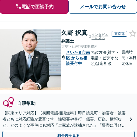
電話で面談予約
メールでお問い合わせ
久野 択真
東京都
インタビュ
ーを見る
弁護士
大空・山村法律事務所
営業時
さいたま市南
面談方法(対面・
区
からも相
電話・ビデオな
間：本日
談受付中
ど)は応相談
定休日
自殺幇助
【関東エリア対応】【初回電話相談無料】即日接見可！加害者・被害
者ともに対応経験が豊富です！性犯罪や暴行・傷害、窃盗、横領な
ど、どのような事件にも対応「ご家族が逮捕された」「警察に呼び出
された」場合には、お早めにご相談ください
料金表を見る