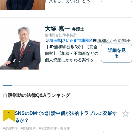
に共有し、あなたにとって最
善の解決を目指し迅速に対応
してまいります。債務整理・
交通事故に強みを持つ弁護
士。まずはお気軽にご相談く
大塚 嘉一
弁護士
ださい。【電話・メール相談
菊地総合法律事務所
OK】
埼玉県
さいたま市浦和区
浦和駅
から徒歩5分
|
【JR浦和駅徒歩5分】【完全
詳細を見
個室】【相続・不動産などの
る
個人資産にかかわる案件を多
数解決】問題がしかるべき方
向に向かうよう全力でサポー
トさせていただきます。 ぜひ
お気軽にご相談ください。
自殺幇助の法律Q&Aランキング
1
SNSのDMでの誹謗中傷が法的トラブルに発展す
るか？
#誹謗中傷
#自殺幇助
#名誉毀損罪・侮辱罪