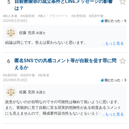
5
自殺教唆罪の成立条件とLINEメッセージの影響
は？
#殺人未遂
#自殺幇助
#個人・プライベート
#名誉毀損
#誹謗中傷
2024年2月26日
役にたった
5
佐藤 充崇
弁護士
結論は同じです。答えは変わらないと思います。
6
匿名SNSでの共感コメント等が自殺を促す罪に問
えるか
#自殺幇助
#誹謗中傷
#加害者
2024年6月18日
役にたった
3
佐藤 充崇
弁護士
故意がないのが自明なのでその可能性は極めて低いように思います。
また、客観的に見て自殺に至る現実的危険性がある程度あるコメント
にも見えませんので、構成要件該当性もないともいえる可能性は高い
と思います。