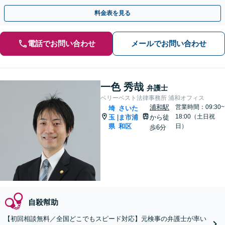
捕されたという場合、いち早くご相談ください。
料金表を見る
電話でお問い合わせ
メールでお問い合わせ
一色 秀哉
弁護士
ベリーベスト法律事務所 浦和オフィス
浦和駅
営業時間：09:30~
埼
さいた
18:00（土日祝
玉
ま市浦
から徒
|
県
和区
日）
歩6分
自殺幇助
【初回相談無料／全国どこでもスピード対応】元検事の弁護士が率い