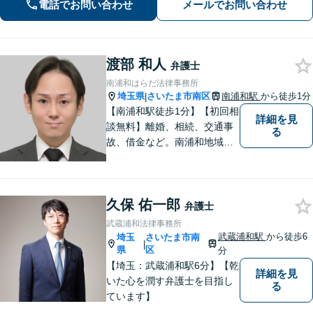
電話でお問い合わせ
メールでお問い合わせ
にも迅速に対応【刑事事件】性犯罪に
特化した弁護士。私はあなたの味方で
す。
渡部 和人
弁護士
南浦和はらだ法律事務所
埼玉県
さいたま市南区
南浦和駅
から徒歩1分
|
【南浦和駅徒歩1分】【初回相
詳細を見
談無料】離婚、相続、交通事
る
故、借金など。南浦和地域の
方々に密着して問題解決させ
て頂いています。ご依頼者さ
まにとって何が一番最適なの
久保 佑一郎
かを常に考えて弁護に取り組
弁護士
んでまいります。
武蔵浦和法律事務所
武蔵浦和駅
から徒歩6
埼玉
さいたま市南
|
県
区
分
【埼玉：武蔵浦和駅6分】【乾
詳細を見
いた心を潤す弁護士を目指し
る
ています】