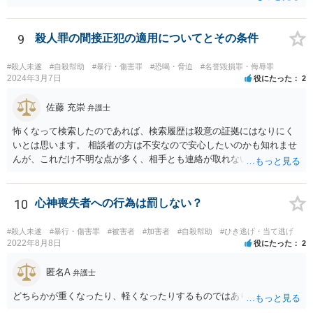
画像を送られたことによる精神的苦痛に対して慰謝料を求めることも
考えられますが、発信者情報開示などで加害者の住所氏名を特定する
には最低でも３０万円以上の弁護士費用は必要になってくるかと思い
9
殺人罪の間接正犯の適用についてとその条件
ます。ゲームではなく弁護士に課金しても、さほど面白くないのでは
ないですか。 逆に費用の点からして、加害者が訴訟を考えているとか
#殺人未遂
#自殺幇助
#暴行・傷害罪
#恐喝・脅迫
#名誉毀損罪・侮辱罪
の話も、かなりの高確率でマユツバかなと思います。ゲーム内の結婚
2024年3月7日
役にたった
2
詐欺？とか、そんな依頼を引き受ける弁護士はいるだろうかと。 ただ
し、うっかり「ﾀﾋね」とか書き込むと、自殺教唆罪が成立する可能性
佐藤 充崇
弁護士
がありますので気をつけてください。無視と運営への通報が現実的な
怖くなって検索したのであれば、検索履歴は殺意の証拠にはなりにく
対応でしょう。
いとは思います。 相談者の方は不安なので安心したいのかも知れませ
んが、これだけ不明な点が多く、相手とも連絡が取れないとなると、
多分相談者の方が安心する結論は出せないでしょう。気持ちはお察し
しますが・・・ それでもどうしても気になるようなら、弁護士に予約
取って相談すべきです。 正直、今後こういうことをしないよう気を付
10
心神喪失者への行為は罰しない？
けて、あとは警察が来たり民事訴訟の訴状等が家に届いたらその時考
えるしかないように思います。
#殺人未遂
#暴行・傷害罪
#被害者
#加害者
#自殺幇助
#ひき逃げ・当て逃げ
2022年8月8日
役にたった
2
匿名A
弁護士
どちらかが重くなったり、軽くなったりするものではありません。