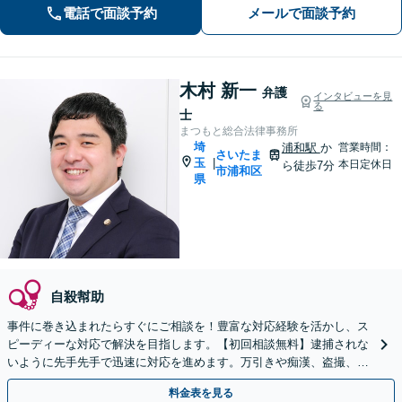
電話で面談予約
メールで面談予約
休日の相談可能】
木村 新一
弁護
インタビューを見
る
士
まつもと総合法律事務所
埼
浦和駅
か
営業時間：
さいたま
玉
|
本日定休日
ら徒歩7分
市浦和区
県
自殺幇助
事件に巻き込まれたらすぐにご相談を！豊富な対応経験を活かし、ス
ピーディーな対応で解決を目指します。【初回相談無料】逮捕されな
いように先手先手で迅速に対応を進めます。万引きや痴漢、盗撮、覚
醒剤など幅広い事案に対応します。
料金表を見る