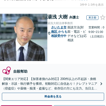
3件中 1-3件を表示
湯浅 大樹
弁護士
東京都
湯浅大樹法律事務所
さいたま市
面談方法(対
営業時間：0
南区
からも
面・電話・ビ
9:00~21:00
相談受付中
デオなど)は応
（土日祝日）
相談
自殺幇助
【関東エリア対応】【加害者側のみ対応】200件以上の不起訴・身柄
解放・示談・執行猶予を獲得。初動対応に自信あり！クレプトマニア
（窃盗症）や薬物・痴漢・盗撮など、依存症の方にも注力。当日土日
祝対応可。クリニックと連携し更生・治療までサポート
料金表を見る