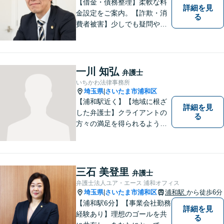
【借金・債務整理】柔軟な料
詳細を見
金設定をご案内。【詐欺・消
る
費者被害】少しでも疑問や不
安を感じた場合はすぐにご相
談を。【不動産・住まい】幅
広い問題に対応しています。
【刑事事件】スピーディーな
一川 知弘
弁護士
接見を重視！少年事件は子ど
いちかわ法律事務所
もたちの将来を見据えてサポ
埼玉県
さいたま市浦和区
|
ート。
【浦和駅近く】【地域に根ざ
詳細を見
した弁護士】クライアントの
る
方々の満足を得られるよう最
善を尽くします。交通事故／
離婚問題／刑事事件／労働問
題／企業法務など、幅広く対
応可能。【明確な料金体系】
三石 美登里
弁護士
法律トラブルでお悩みの方
弁護士法人ユア・エース 浦和オフィス
は、どうぞお気軽にご相談く
埼玉県
さいたま市浦和区
浦和駅
から徒歩6分
|
ださい。
【浦和駅6分】【事業会社勤務
詳細を見
経験あり】理想のゴールを共
る