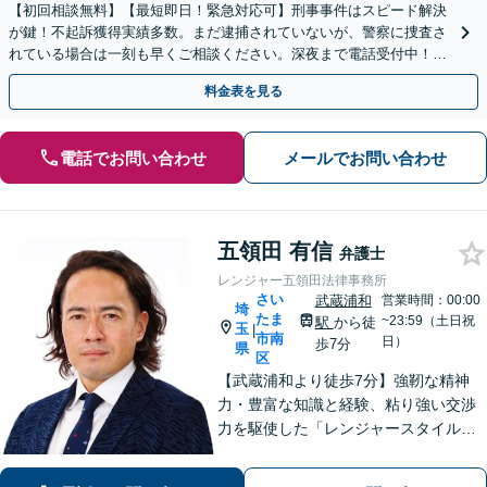
【初回相談無料】【最短即日！緊急対応可】刑事事件はスピード解決
が鍵！不起訴獲得実績多数。まだ逮捕されていないが、警察に捜査さ
れている場合は一刻も早くご相談ください。深夜まで電話受付中！痴
漢／盗撮／のぞき／その他性犯罪など
料金表を見る
電話でお問い合わせ
メールでお問い合わせ
五領田 有信
弁護士
レンジャー五領田法律事務所
さい
武蔵浦和
営業時間：00:00
埼
たま
~23:59（土日祝
駅
から徒
玉
|
市南
日）
歩7分
県
区
【武蔵浦和より徒歩7分】強靭な精神
力・豊富な知識と経験、粘り強い交渉
力を駆使した「レンジャースタイル」
で依頼者様を守り、権利を実現します
【医療・介護問題】美容整形トラブル