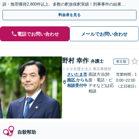
訴・無罪獲得2,800件以上、多数の釈放保釈実績！刑事事件の結果は
弁護士の腕次第で変わります【初回相談無料】
料金表を見る
電話でお問い合わせ
メールでお問い合わせ
野村 幸作
弁護士
東京都
ミカタ弁護士法人 東京事務所
さいたま市
面談方法(対
営業時間：1
南区
からも
面・電話・ビ
0:00~22:00
相談受付中
デオなど)は応
（土日祝日）
相談
自殺幇助