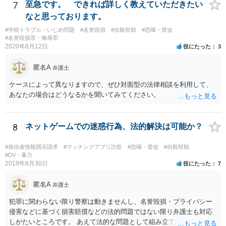
7
至急です。 できれば詳しく教えていただきたい
なと思っております。
#学校トラブル・いじめ問題
#名誉毀損
#自殺幇助
#恐喝・脅迫
#名誉毀損罪・侮辱罪
2020年8月12日
役にたった
3
匿名A
弁護士
ケースによって異なりますので、ぜひ対面型の法律相談を利用して、
あなたの場合はどうなるかを聞いてみてください。
8
ネットゲームでの迷惑行為、法的解決は可能か？
#発信者情報開示請求
#マッチングアプリ詐欺
#恐喝・脅迫
#自殺幇助
#DV・暴力
2019年8月30日
役にたった
7
匿名A
弁護士
犯罪に関わらない限り警察は動きませんし、名誉毀損・プライバシー
侵害などに基づく損害賠償などの法的問題ではない限り弁護士も対応
しがたいところです。 あえて法的な問題として組み立てれば、迷惑な