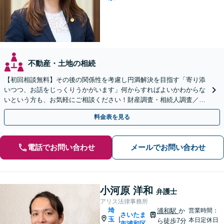
不動産・土地の相続
【初回相談無料】その後の関係性を考慮し円満解決を目指す「寄り添
いつつ、お話をじっくりうかがいます」何からすればよいかわからな
いという方も、お気軽にご相談ください！財産調査・相続人調査／相
続放棄／使い込み／遺留分侵害額請求ほか
料金表を見る
電話でお問い合わせ
メールでお問い合わせ
小河原 洋和
弁護士
アリス法律事務所
埼
浦和駅
か
営業時間：
さいたま
玉
|
本日定休日
ら徒歩7分
市浦和区