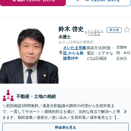
鈴木 啓史
東京都
インタビュ
ーを見る
弁護士
あざぶ法律会計事務所
営業時
さいたま市南
面談方法(対面・
区
からも相
電話・ビデオな
間：本日
談受付中
ど)は応相談
定休日
不動産・土地の相続
＼初回相談1時間無料／遺産分割協議や調停の代理から生前対策ま
で、一貫してサポート！感情的対立を避け、法的な視点で解決へと導
きます。相続放棄／遺留分／使い込み／生前対策／成年後見など【W
EB面談対応】
料金表を見る