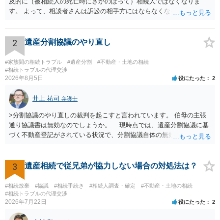
及的に（被相続人の死亡時にさかのぼって）相続人ではなくなりま
す。 よって、相談者さんは訴訟の相手方にはならなくなるので（明け
渡し請求の対象ではなくなるので）請求棄却となります。 相続放棄受
理証明を家庭裁判所で取得し、コピーを答弁書に添えて裁判所に提出
してください。 質問２について 請求棄却を求める答弁書を提出すれ
2
遺産分割協議のやり直し
ば、第１回期日は出席する必要がありません。その日は差支え（用事
があり出席できない）との記載で十分です。 質問３について 弁護士で
#家族間の相続トラブル
#遺産分割
#不動産・土地の相続
はないので、ｍｉｎｔｓでの提出の必要は無いと思います。郵送（期
#相続トラブルの代理交渉
2026年8月5日
役にたった
2
限までに届けばよい）で十分です。 詳細は、書面記載の裁判所書記官
にお問い合わせください。 以上、ご参考まで。
井上 祐司
弁護士
>分割協議のやり直しの裁判を起こすと言われています。 伯母の主張
通り協議書は無効なのでしょうか。 現時点では、遺産分割協議に基
づく不動産登記がされている状況で、分割協議自体の無効を裁判所が
認めたわけではないので、分割協議の効力に影響はありません。 先
方の訴訟の主張及び立証次第ですが、 ・御祖母様の認知能力に関する
医師の意見書、筆跡鑑定 が提出されればその効力が否定される可能性
3
遺産相続で従兄弟が協力しない場合の対処法は？
はありますが、 ・伯母様自身が分割協議に加わっていること ・御祖母
様の意に反する遺産分割協議を行う実益が誰にあったかの立証が困難
#相続放棄
#協議
#相続手続き
#相続人調査・確定
#不動産・土地の相続
であること からすると、実際に遺産分割協議の効力が否定される可能
#相続トラブルの代理交渉
2026年7月22日
役にたった
2
性はそれほど高くない（立証のハードルは非常に高い）ということが
言えると思います。