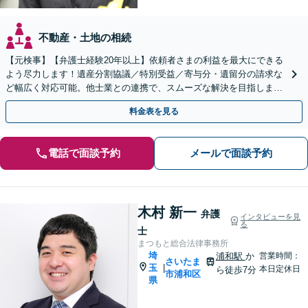
不動産・土地の相続
【元検事】【弁護士経験20年以上】依頼者さまの利益を最大にできる
よう尽力します！遺産分割協議／特別受益／寄与分・遺留分の請求な
ど幅広く対応可能。他士業との連携で、スムーズな解決を目指しま
す。お早めにご相談ください【初回相談無料】
料金表を見る
電話で面談予約
メールで面談予約
木村 新一
弁護
インタビューを見
る
士
まつもと総合法律事務所
埼
浦和駅
か
営業時間：
さいたま
玉
|
本日定休日
ら徒歩7分
市浦和区
県