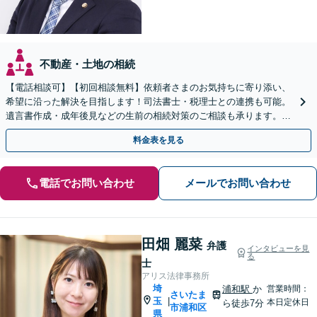
不動産・土地の相続
【電話相談可】【初回相談無料】依頼者さまのお気持ちに寄り添い、
希望に沿った解決を目指します！司法書士・税理士との連携も可能。
遺言書作成・成年後見などの生前の相続対策のご相談も承ります。
【夜間／休日の相談可能】
料金表を見る
電話でお問い合わせ
メールでお問い合わせ
田畑 麗菜
弁護
インタビューを見
る
士
アリス法律事務所
埼
浦和駅
か
営業時間：
さいたま
玉
|
本日定休日
ら徒歩7分
市浦和区
県