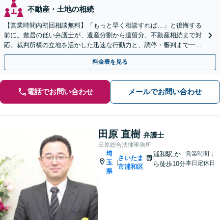
不動産・土地の相続
【営業時間内初回相談無料】「もっと早く相談すれば…」と後悔する
前に。敷居の低い弁護士が、遺産分割から遺留分、不動産相続まで対
応。裁判所横の立地を活かした迅速な行動力と、調停・審判まで一貫
対応できるのが強みです。埼玉県内出張も可能です。
料金表を見る
電話でお問い合わせ
メールでお問い合わせ
田原 直樹
弁護士
田原総合法律事務所
埼
浦和駅
か
営業時間：
さいたま
玉
|
本日定休日
ら徒歩10分
市浦和区
県