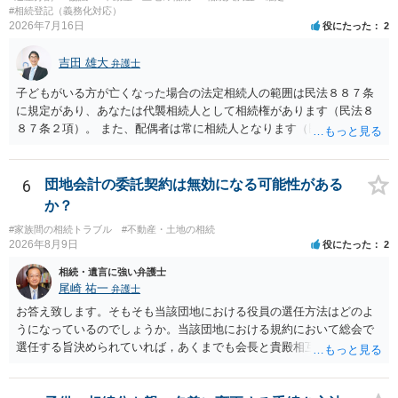
と拒否することはできます。理由を説明する必要はありません。
#相続登記（義務化対応）
2026年7月16日
役にたった
2
吉田 雄大
弁護士
子どもがいる方が亡くなった場合の法定相続人の範囲は民法８８７条
に規定があり、あなたは代襲相続人として相続権があります（民法８
８７条２項）。 また、配偶者は常に相続人となります（民法８９０
条）。 「祖父の子供３人」の方の配偶者がご健在であれば、その方に
も相続権があります。つまり、孫５人に加えて「おじ又はおば」にも
相続権がある可能性があります。
6
団地会計の委託契約は無効になる可能性がある
か？
#家族間の相続トラブル
#不動産・土地の相続
2026年8月9日
役にたった
2
相続・遺言に強い弁護士
尾崎 祐一
弁護士
お答え致します。そもそも当該団地における役員の選任方法はどのよ
うになっているのでしょうか。当該団地における規約において総会で
選任する旨決められていれば，あくまでも会長と貴殿相互間における
団地会計の委託契約であって貴殿が役員になることはありません。但
し，団地と貴殿との委託契約は有効に成立しています。当該団地にお