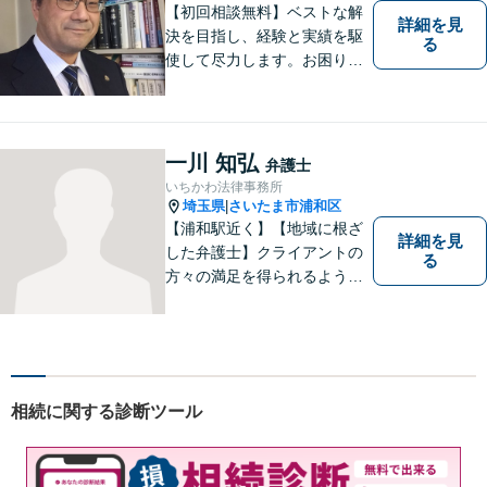
り】
【初回相談無料】ベストな解
詳細を見
決を目指し、経験と実績を駆
る
使して尽力します。お困りの
方はお気軽にご相談くださ
い。
一川 知弘
弁護士
いちかわ法律事務所
埼玉県
さいたま市浦和区
|
【浦和駅近く】【地域に根ざ
詳細を見
した弁護士】クライアントの
る
方々の満足を得られるよう最
善を尽くします。交通事故／
離婚問題／刑事事件／労働問
題／企業法務など、幅広く対
応可能。【明確な料金体系】
法律トラブルでお悩みの方
相続に関する診断ツール
は、どうぞお気軽にご相談く
ださい。