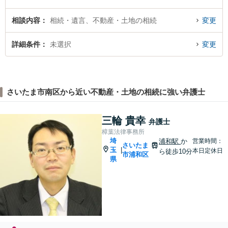
相談内容
相続・遺言、不動産・土地の相続
変更
詳細条件
未選択
変更
さいたま市南区から近い不動産・土地の相続に強い弁護士
三輪 貴幸
弁護士
樟葉法律事務所
埼
浦和駅
か
営業時間：
さいたま
玉
|
本日定休日
ら徒歩10分
市浦和区
県