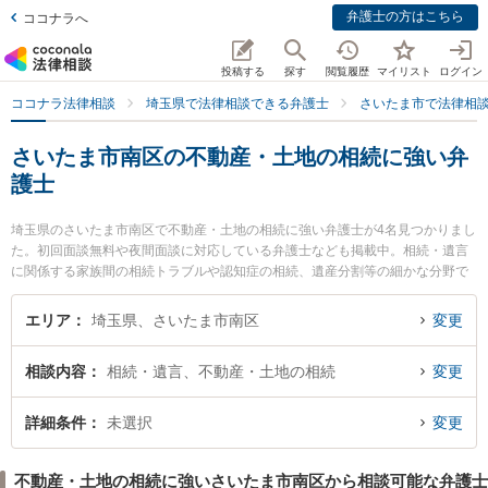
弁護士の方はこちら
ココナラへ
投稿する
探す
閲覧履歴
マイリスト
ログイン
ココナラ法律相談
埼玉県で法律相談できる弁護士
さいたま市で法律相
さいたま市南区の不動産・土地の相続に強い弁
護士
埼玉県のさいたま市南区で不動産・土地の相続に強い弁護士が4名見つかりまし
た。初回面談無料や夜間面談に対応している弁護士なども掲載中。相続・遺言
に関係する家族間の相続トラブルや認知症の相続、遺産分割等の細かな分野で
の絞り込み検索もでき便利です。特に南浦和はらだ法律事務所の渡部 和人弁護
士や武蔵浦和法律事務所の峯岸 孝浩弁護士、武蔵浦和法律事務所の久保 佑一郎
エリア
埼玉県、さいたま市南区
変更
弁護士のプロフィール情報や弁護士費用、強みなどが注目されています。『さ
いたま市南区で土日や夜間に発生した不動産・土地の相続のトラブルを今すぐ
相談内容
相続・遺言、不動産・土地の相続
変更
に弁護士に相談したい』『不動産・土地の相続のトラブル解決の実績豊富な近
くの弁護士を検索したい』『初回相談無料で不動産・土地の相続を法律相談で
きるさいたま市南区内の弁護士に相談予約したい』などでお困りの相談者さん
詳細条件
未選択
変更
におすすめです。
不動産・土地の相続に強いさいたま市南区から相談可能な弁護士