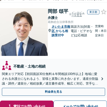
岡部 頌平
東京都
インタビュ
ーを見る
弁護士
葛飾総合法律事務所
営業時
さいたま市南
面談方法(対面・
区
からも相
電話・ビデオな
間：本日
談受付中
ど)は応相談
定休日
不動産・土地の相続
関東エリア対応【初回面談30分無料＆年間相談100件以上】地域に愛
される弁護士になれるよう、皆様と真摯に向き合います。遺産分割協
議・調停／遺留分／相続放棄／遺言書作成等、幅広く対応。苦手な親
族との交渉や書面作成等も◎【分かりやすい費用体系】
料金表を見る
電話でお問い合わせ
メールでお問い合わせ