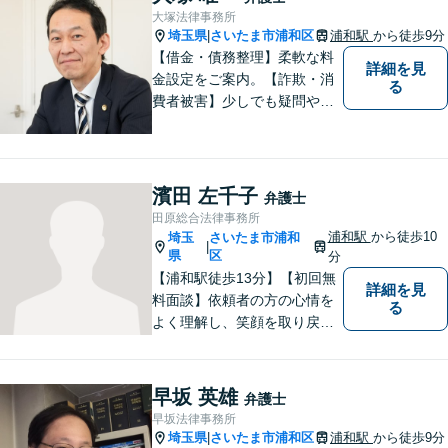
いさせてください。【平日21
大塚法律事務所
時まで対応可】
埼玉県
さいたま市浦和区
浦和駅
から徒歩9分
|
【借金・債務整理】柔軟な料
詳細を見
金設定をご案内。【詐欺・消
る
費者被害】少しでも疑問や不
安を感じた場合はすぐにご相
談を。【不動産・住まい】幅
広い問題に対応しています。
【刑事事件】スピーディーな
濱田 左千子
弁護士
接見を重視！少年事件は子ど
田原総合法律事務所
もたちの将来を見据えてサポ
浦和駅
から徒歩10
埼玉
さいたま市浦和
|
ート。
県
区
分
【浦和駅徒歩13分】【初回無
詳細を見
料面談】依頼者の方の心情を
る
よく理解し、笑顔を取り戻す
ための弁護を行います。離
婚・男女問題／親権／遺産・
相続／交通事故のお困りごと
早坂 英雄
弁護士
はお任せください！休日・夜
早坂法律事務所
間にも対応可能◎【駐車場あ
埼玉県
さいたま市浦和区
浦和駅
から徒歩9分
|