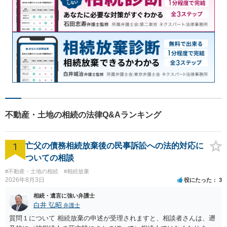
不動産・土地の相続の法律Q&Aランキング
1
亡父の債務相続放棄後の民事訴訟への法的対応に
ついての相談
#不動産・土地の相続
#相続放棄
2026年8月3日
役にたった
3
相続・遺言に強い弁護士
白井 弘昭
弁護士
質問１について 相続放棄の申述が受理されますと、相談者さんは、遡