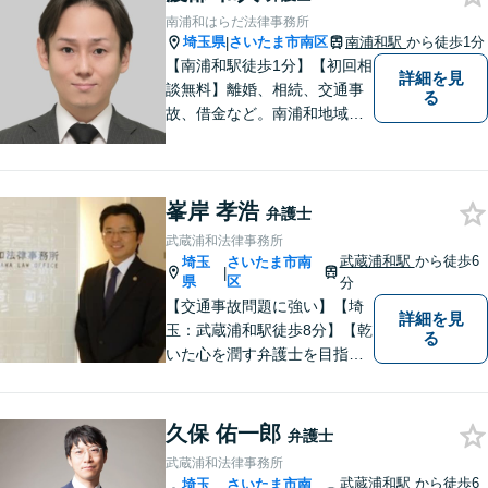
南浦和はらだ法律事務所
埼玉県
さいたま市南区
南浦和駅
から徒歩1分
|
【南浦和駅徒歩1分】【初回相
詳細を見
談無料】離婚、相続、交通事
る
故、借金など。南浦和地域の
方々に密着して問題解決させ
て頂いています。ご依頼者さ
まにとって何が一番最適なの
峯岸 孝浩
かを常に考えて弁護に取り組
弁護士
んでまいります。
武蔵浦和法律事務所
武蔵浦和駅
から徒歩6
埼玉
さいたま市南
|
県
区
分
【交通事故問題に強い】【埼
詳細を見
玉：武蔵浦和駅徒歩8分】【乾
る
いた心を潤す弁護士を目指し
ています】大手損保会社案件
の経験が多く、交通事故被害
者の方にとって相手の出方が
久保 佑一郎
弁護士
わかる弁護士です。
武蔵浦和法律事務所
武蔵浦和駅
から徒歩6
埼玉
さいたま市南