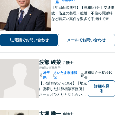
県
【初回面談無料】【浦和駅7分】交通事
故・借金の整理・離婚・不倫の慰謝料
など幅広い案件を数多く手掛けて来ま
した。いかなる事案でも核心を押さえ
ること、お話の中からポイントを掘り
出すことを心がけています。まずはご
電話でお問い合わせ
メールでお問い合わせ
相談ください。
渡部 綾菜
弁護士
岸町法律事務所
浦和駅
から徒歩10
埼玉
さいたま市浦和
|
県
区
分
【JR浦和駅から10分】【地元
詳細を見
に密着した法律相談事務所】
る
お一人おひとりと話し合い、
その方の希望に沿った提案を
行っております。お役に立て
ることがあれば、ぜひお手伝
大塚 唯一
弁護士