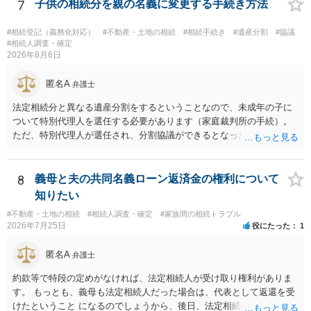
ける役員の選任が会長の専権でできるのであれば，貴殿と会長との合
7
子供の相続分を親の名義に変更する手続き方法
意により委託契約は有効に成立しています。
#相続登記（義務化対応）
#不動産・土地の相続
#相続手続き
#遺産分割
#協議
#相続人調査・確定
2026年8月6日
匿名A
弁護士
法定相続分と異なる遺産分割をするということなので、未成年の子に
ついて特別代理人を選任する必要があります（家庭裁判所の手続）。
ただ、特別代理人が選任され、分割協議ができるとなったとしても、
不動産の名義の全部を自分にできるかどうかは別問題です。未成年者
の権利も守られなければならないからです。 相続財産全体で、未成年
者の権利が守られているかどうかを判断しなければなりません。 単
8
義母と夫の共同名義ローン返済金の権利について
に、未成年者を今後養育するのは、自分だからという理由では、法定
知りたい
相続分以上に多くの遺産を取得することができるというわけではあり
#不動産・土地の相続
#相続人調査・確定
#家族間の相続トラブル
ません。
2026年7月25日
役にたった
1
匿名A
弁護士
約款等で特段の定めがなければ、法定相続人が受け取り権利がありま
す。 もっとも、義母も法定相続人だった場合は、代表として返還を受
けたということ になるのでしょうから、後日、法定相続分に基づいて