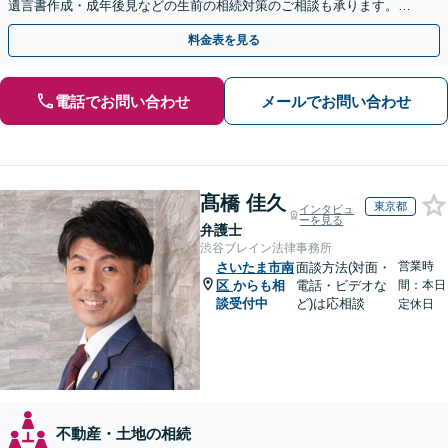
遺言書作成・成年後見などの生前の相続対策のご相談も承ります。
【夜間／休日の相談可能】
料金表を見る
電話でお問い合わせ
メールでお問い合わせ
髙橋 佳久
東京都
インタビュ
ーを見る
弁護士
渋谷ブレイン法律事務所
営業時
さいたま市南
面談方法(対面・
区
からも相
電話・ビデオな
間：本日
談受付中
ど)は応相談
定休日
不動産・土地の相続