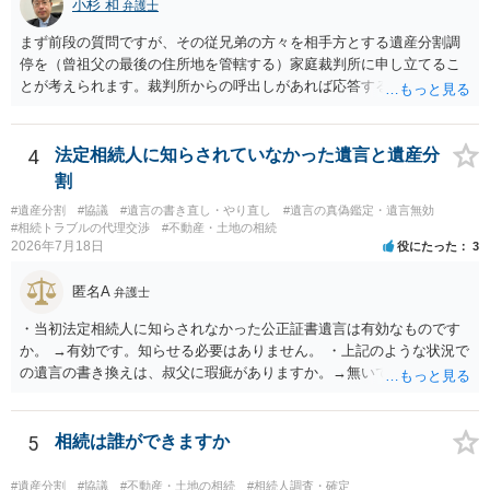
小杉 和
弁護士
まず前段の質問ですが、その従兄弟の方々を相手方とする遺産分割調
停を（曾祖父の最後の住所地を管轄する）家庭裁判所に申し立てるこ
とが考えられます。裁判所からの呼出しがあれば応答する可能性がま
だあるのではないでしょうか。 後段の質問については、相続放棄は可
能と思われます。時間が思った以上にないので必要書類をてきぱきと
揃える必要があります。その点是非御注意ください。
4
法定相続人に知らされていなかった遺言と遺産分
割
#遺産分割
#協議
#遺言の書き直し・やり直し
#遺言の真偽鑑定・遺言無効
#相続トラブルの代理交渉
#不動産・土地の相続
2026年7月18日
役にたった
3
匿名A
弁護士
・当初法定相続人に知らされなかった公正証書遺言は有効なものです
か。 →有効です。知らせる必要はありません。 ・上記のような状況で
の遺言の書き換えは、叔父に瑕疵がありますか。→無いです。 ・分割
する場合の比率は、現状で、客観的に見てどの程度が妥当と考えられ
ますか。 →本人が自由に決められますので、どこが妥当とは言えない
です。客観的な基準もありません。 ・できれば穏やかに、分割を拒否
5
相続は誰ができますか
することはできますか。 →分割を拒否するということは、遺産はいら
ないということでしょうか。遺言で、受取を指定されててもいらない
#遺産分割
#協議
#不動産・土地の相続
#相続人調査・確定