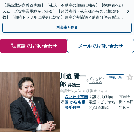
【最高裁決定獲得実績】【株式・不動産の相続に強み】【後継者への
スムーズな事業承継をご提案】【経営者様・株主様からのご相談多
数】【相続トラブルに親身に対応】遺産分割協議／遺留分侵害額請求
／遺言書作成も丁寧に対応【40分相談無料】【渋谷駅3分】
料金表を見る
電話でお問い合わせ
メールでお問い合わせ
川邉 賢一
神奈川県
インタビュ
ーを見る
郎
弁護士
弁護士法人Next 横浜オフィス
営業時
さいたま市南
面談方法(対面・
区
からも相
電話・ビデオな
間：本日
談受付中
ど)は応相談
定休日