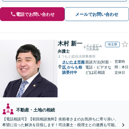
電話でお問い合わせ
メールでお問い合わせ
木村 新一
埼玉県
インタビュ
ーを見る
弁護士
まつもと総合法律事務所
営業時
さいたま市南
面談方法(対面・
区
からも相
電話・ビデオな
間：本日
談受付中
ど)は応相談
定休日
不動産・土地の相続
【電話相談可】【初回相談無料】依頼者さまのお気持ちに寄り添い、
希望に沿った解決を目指します！司法書士・税理士との連携も可能。