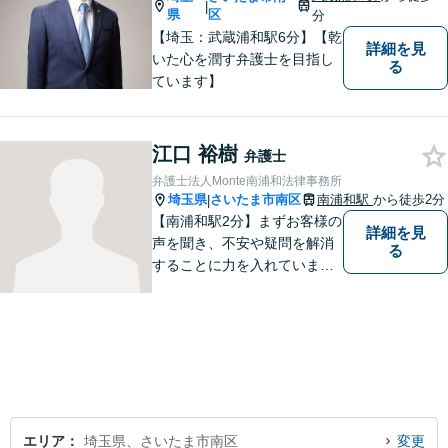
|
県
区
分
【埼玉：武蔵浦和駅6分】【乾
詳細を見
いた心を潤す弁護士を目指し
る
ています】
江口 裕樹
弁護士
弁護士法人Monte南浦和法律事務所
埼玉県
さいたま市南区
南浦和駅
から徒歩2分
|
【南浦和駅2分】まずお客様の
詳細を見
声を聞き、不安や疑問を解消
る
することに力を入れていま
す。一つ一つの疑問に丁寧に
お答えし、紛争の解決までの
道筋を説明することで安心感
を提供します。専門家の助言
で解決できる悩みも多いです
ので、お気軽にご相談くださ
い。
エリア
埼玉県、さいたま市南区
変更