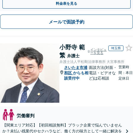
料金表を見る
メールで面談予約
小野寺 範
埼玉県
インタビュ
ーを見る
繁
弁護士
弁護士法人平松剛法律事務所 大宮事務所
営業時
さいたま市浦
面談方法(対面・
和区
からも相
電話・ビデオな
間：本日
談受付中
ど)は応相談
定休日
労働審判
【関東エリア対応】【初回相談無料】ブラック企業で悩んでいません
か？未払い残業代やセクハラなど、働く方の味方として一緒に解決を