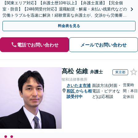
【関東エリア対応】【弁護士歴10年以上】【弁護士直通】【完全個
室・防音】【24時間受付対応】退職勧奨・解雇・未払い残業代などの
労働トラブルを迅速に解決！経験豊富な弁護士が、交渉から労働審判
まで一貫して対応いたします【オンライン相談可】
料金表を見る
電話でお問い合わせ
メールでお問い合わせ
髙松 佑維
弁護士
東京都
惺和法律事務所
営業時
さいたま市浦
面談方法(対面・
和区
からも相
電話・ビデオな
間：本日
談受付中
ど)は応相談
定休日