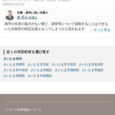
#セクハラ
#パワハラ
#経営者・会社側
#労働審判
2026年7月17日
労働・雇用に強い弁護士
泉 亮介
弁護士
相手の任意の協力がない限り、謝罪等について強制することはできな
いため相手の対応次第となってしまうかと思われます。
近くの市区町村を選び直す
さいたま市内
さいたま市西区
さいたま市北区
さいたま市大宮区
さいたま市見沼区
さいたま市中央区
さいたま市桜区
さいたま市浦和区
さいたま市南区
さいたま市緑区
さいたま市岩槻区
ココナラ法律相談について