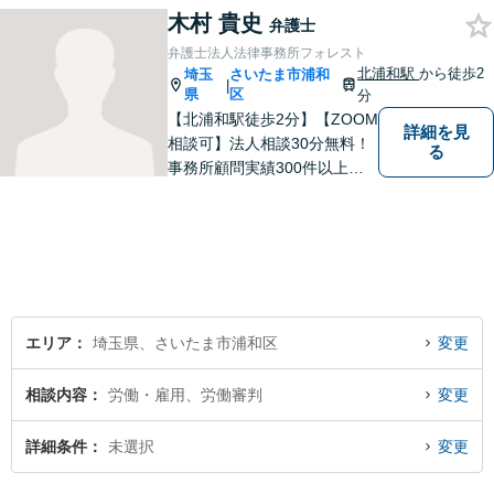
分からない」という方も多い
木村 貴史
弁護士
と思いますが、皆さんが話し
弁護士法人法律事務所フォレスト
やすい環境を整えております
北浦和駅
から徒歩2
埼玉
さいたま市浦和
|
ので、お気軽にご相談くださ
県
区
分
い。
【北浦和駅徒歩2分】【ZOOM
詳細を見
相談可】法人相談30分無料！
る
事務所顧問実績300件以上！
お一人お一人の抱える問題を
的確に把握し、ご意向に沿え
るよう尽力いたします！業種
ごとに専門化したチームでの
サポート体制あり！ぜひ一度
ご相談ください。
エリア
埼玉県、さいたま市浦和区
変更
相談内容
労働・雇用、労働審判
変更
詳細条件
未選択
変更