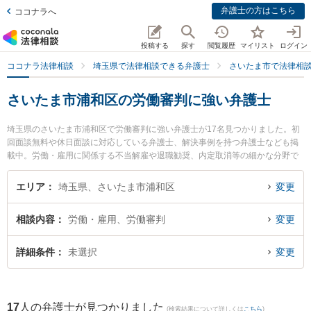
弁護士の方はこちら
ココナラへ
投稿する
探す
閲覧履歴
マイリスト
ログイン
ココナラ法律相談
埼玉県で法律相談できる弁護士
さいたま市で法律相
さいたま市浦和区の労働審判に強い弁護士
埼玉県のさいたま市浦和区で労働審判に強い弁護士が17名見つかりました。初
回面談無料や休日面談に対応している弁護士、解決事例を持つ弁護士なども掲
載中。労働・雇用に関係する不当解雇や退職勧奨、内定取消等の細かな分野で
の絞り込み検索もでき便利です。特にベリーベスト法律事務所 浦和オフィスの
一色 秀哉弁護士や弁護士法人法律事務所フォレストの𠮷田 直志弁護士、樟葉法
エリア
埼玉県、さいたま市浦和区
変更
律事務所の三輪 貴幸弁護士のプロフィール情報や弁護士費用、強みなどが注目
されています。『さいたま市浦和区で土日や夜間に発生した労働審判のトラブ
相談内容
労働・雇用、労働審判
変更
ルを今すぐに弁護士に相談したい』『労働審判のトラブル解決の実績豊富な近
くの弁護士を検索したい』『初回相談無料で労働審判を法律相談できるさいた
ま市浦和区内の弁護士に相談予約したい』などでお困りの相談者さんにおすす
詳細条件
未選択
変更
めです。
17
人の弁護士が見つかりました
(検索結果について詳しくは
こちら
)