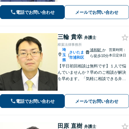
ながります。【不貞慰謝料請求の経験
豊富】【示談成功・不起訴獲得の実績
電話でお問い合わせ
メールでお問い合わせ
豊富】あなたの権利を守り、最善の結
果を目指します「少年事件の実績多
数」
三輪 貴幸
弁護士
樟葉法律事務所
埼
浦和駅
か
営業時間：
さいたま
玉
|
本日定休日
ら徒歩10分
市浦和区
県
【平日初回相談は無料です】１人で悩
んでいませんか？早めのご相談が解決
を早めます。「気軽に相談できる弁護
士」として企業法務、相続から借金問
題まで広く対応。裁判所隣の立地を活
かした迅速な行動力でサポートしま
電話でお問い合わせ
メールでお問い合わせ
す。まずはお気軽にご相談ください。
田原 直樹
弁護士