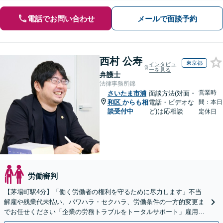
電話でお問い合わせ
メールで面談予約
西村 公寿
東京都
インタビュ
ーを見る
弁護士
法律事務所錦
営業時
さいたま市浦
面談方法(対面・
和区
からも相
電話・ビデオな
間：本日
談受付中
ど)は応相談
定休日
労働審判
【茅場町駅4分】「働く労働者の権利を守るために尽力します」不当
解雇や残業代未払い、パワハラ・セクハラ、労働条件の一方的変更ま
でお任せください「企業の労務トラブルをトータルサポート」雇用契
約書や就業規則のリーガルチェックなど