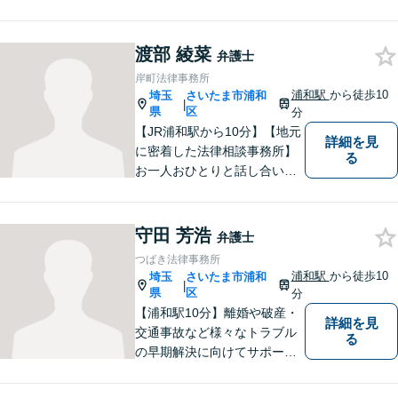
離婚問題／刑事事件／労働問
題／企業法務など、幅広く対
応可能。【明確な料金体系】
渡部 綾菜
弁護士
法律トラブルでお悩みの方
岸町法律事務所
は、どうぞお気軽にご相談く
浦和駅
から徒歩10
埼玉
さいたま市浦和
|
ださい。
県
区
分
【JR浦和駅から10分】【地元
詳細を見
に密着した法律相談事務所】
る
お一人おひとりと話し合い、
その方の希望に沿った提案を
行っております。お役に立て
ることがあれば、ぜひお手伝
守田 芳浩
弁護士
いさせてください。【平日21
つばき法律事務所
時まで対応可】
浦和駅
から徒歩10
埼玉
さいたま市浦和
|
県
区
分
【浦和駅10分】離婚や破産・
詳細を見
交通事故など様々なトラブル
る
の早期解決に向けてサポート
いたします。「こんなんこと
で弁護士に相談していいのか