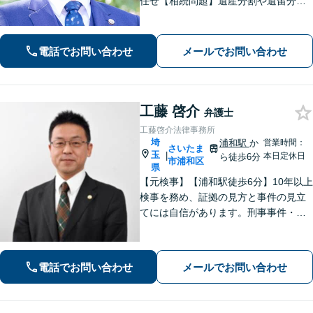
任せ【相続問題】遺産分割や遺留分、
相続放棄、遺言書作成などに対応【不
動産】他士業との連携で、複雑な事案
も的確に解決【休日・夜間面談可】
電話でお問い合わせ
メールでお問い合わせ
【浦和駅3分】
工藤 啓介
弁護士
工藤啓介法律事務所
埼
浦和駅
か
営業時間：
さいたま
玉
|
本日定休日
ら徒歩6分
市浦和区
県
【元検事】【浦和駅徒歩6分】10年以上
検事を務め、証拠の見方と事件の見立
てには自信があります。刑事事件・離
婚等の家事事件・企業法務のご相談を
お受けしております。まずはお問い合
わせ下さい。
電話でお問い合わせ
メールでお問い合わせ