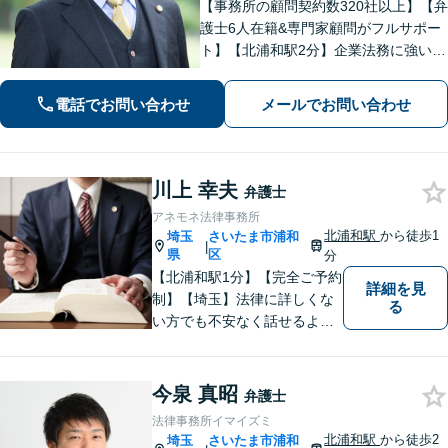
【事務所の顧問契約数320社以上】【弁
護士6人在籍&専門家顧問がフルサポー
ト】【北浦和駅2分】企業法務に強い弁
護士が労働雇用、債権回収、刑事、不
動産などに対応します。中小企業さ
電話でお問い合わせ
メールでお問い合わせ
ま、個人事業主さまからのご相談に注
力【初回面談無料】
川上 幸夫
弁護士
アネモネ法律事務所
北浦和駅
から徒歩1
埼玉
さいたま市浦和
|
県
区
分
【北浦和駅1分】【完全ご予約
詳細を見
制】【埼玉】法律に詳しくな
る
い方でも不安なく話せるよ
う、わかりやすくご説明する
ことを心がけています。 難し
く感じがちな法律問題も、少
今泉 真昭
弁護士
しずつ一緒に整理していきま
法律事務所イマイズミ
しょう。
北浦和駅
から徒歩2
埼玉
さいたま市浦和