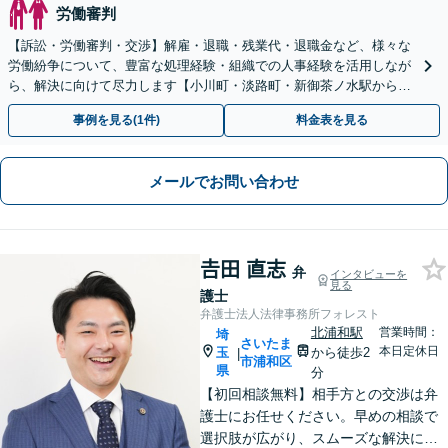
労働審判
【訴訟・労働審判・交渉】解雇・退職・残業代・退職金など、様々な
労働紛争について、豊富な処理経験・組織での人事経験を活用しなが
ら、解決に向けて尽力します【小川町・淡路町・新御茶ノ水駅から約
1分、御茶ノ水駅も利用可】
事例を見る(1件)
料金表を見る
メールでお問い合わせ
𠮷田 直志
弁
インタビューを
見る
護士
弁護士法人法律事務所フォレスト
北浦和駅
営業時間：
埼
さいたま
本日定休日
玉
から徒歩2
|
市浦和区
県
分
【初回相談無料】相手方との交渉は弁
護士にお任せください。早めの相談で
選択肢が広がり、スムーズな解決につ