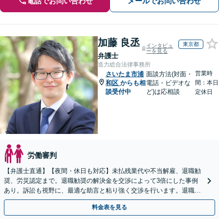
電話でお問い合わせ
メールでお問い合わせ
加藤 良丞
東京都
インタビュ
ーを見る
弁護士
造力総合法律事務所
営業時
さいたま市浦
面談方法(対面・
和区
からも相
電話・ビデオな
間：本日
談受付中
ど)は応相談
定休日
労働審判
【弁護士直通】【夜間・休日も対応】未払残業代や不当解雇、退職勧
奨、労災認定まで。退職勧奨の解決金を交渉によって3倍にした事例
あり。訴訟も視野に、最適な助言と粘り強く交渉を行います。退職前
後、育休中などの状況でも歓迎。まずはご相談下さい！
料金表を見る