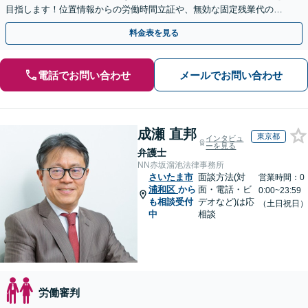
目指します！位置情報からの労働時間立証や、無効な固定残業代の調
査もお任せください。【夜間や休日相談可】
料金表を見る
電話でお問い合わせ
メールでお問い合わせ
成瀬 直邦
東京都
インタビュ
ーを見る
弁護士
NN赤坂溜池法律事務所
さいたま市
面談方法(対
営業時間：0
浦和区
から
面・電話・ビ
0:00~23:59
も相談受付
デオなど)は応
（土日祝日）
中
相談
労働審判