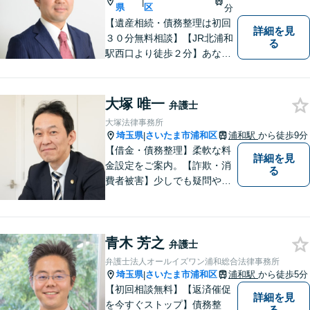
|
県
区
分
【遺産相続・債務整理は初回
詳細を見
３０分無料相談】【JR北浦和
る
駅西口より徒歩２分】あなた
の悩み、法律事務所イマイズ
ミがお預かりします。あなた
の代わりに悩み、考え、解決
大塚 唯一
弁護士
策をご提案します。
大塚法律事務所
埼玉県
さいたま市浦和区
浦和駅
から徒歩9分
|
【借金・債務整理】柔軟な料
詳細を見
金設定をご案内。【詐欺・消
る
費者被害】少しでも疑問や不
安を感じた場合はすぐにご相
談を。【不動産・住まい】幅
広い問題に対応しています。
青木 芳之
【刑事事件】スピーディーな
弁護士
接見を重視！少年事件は子ど
弁護士法人オールイズワン浦和総合法律事務所
もたちの将来を見据えてサポ
埼玉県
さいたま市浦和区
浦和駅
から徒歩5分
|
ート。
【初回相談無料】【返済催促
詳細を見
を今すぐストップ】債務整
る