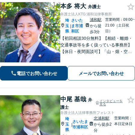
本多 将大
弁護士
弁護士法人KTG 浦和法律事務所
浦和駅
営業時間：09:00~
埼
さいた
21:00（土日祝
玉
ま市浦
から徒
|
県
和区
日）
歩3分
【初回相談30分無料】【相続・離婚・
交通事故等を多く扱っている事務所】
【休日・夜間面談可】「山・畑・空き
家などの遺産分割にも対応」相続・離
婚丸ごとお任せください【浦和駅3分】
電話でお問い合わせ
メールでお問い合わせ
中尾 基哉
弁
インタビューを
見る
護士
弁護士法人法律事務所フォレスト
北浦和駅
営業時間：
埼
さいたま
本日定休日
玉
から徒歩2
|
市浦和区
県
分