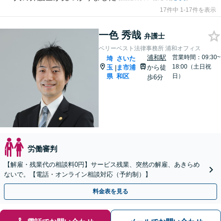
17件中 1-17件を表示
一色 秀哉
弁護士
ベリーベスト法律事務所 浦和オフィス
浦和駅
営業時間：09:30~
埼
さいた
18:00（土日祝
玉
ま市浦
から徒
|
県
和区
日）
歩6分
労働審判
【解雇・残業代の相談料0円】サービス残業、突然の解雇、あきらめ
ないで。【電話・オンライン相談対応（予約制）】
料金表を見る