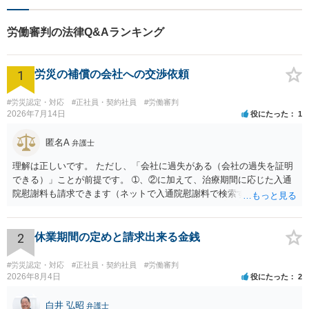
労働審判の法律Q&Aランキング
1
労災の補償の会社への交渉依頼
#労災認定・対応
#正社員・契約社員
#労働審判
2026年7月14日
役にたった
1
匿名A
弁護士
理解は正しいです。 ただし、「会社に過失がある（会社の過失を証明
できる）」ことが前提です。 ➀、②に加えて、治療期間に応じた入通
院慰謝料も請求できます（ネットで入通院慰謝料で検索すると詳しい
説明が出てきます）。 さらに、後遺症が残れば、後遺障害逸失利益と
後遺障害慰謝料も請求できます。これらは後遺障害の等級、あなたの
収入、年齢等で大きく変わりますので一般的にいくらとは言えませ
2
休業期間の定めと請求出来る金銭
ん。 弁護士に依頼する費用はそれぞれの弁護士で異なるので個別に聞
いてみるしかありませんが、旧日弁連規準を使った着手金・成功報酬
#労災認定・対応
#正社員・契約社員
#労働審判
方式と着手金ゼロまたは少額で成功報酬大目の方式のどちらかが多い
2026年8月4日
役にたった
2
と思います（個々の弁護士次第なので一般化はできません）。 早めに
弁護士に直接面談で相談されることをお勧めします。
白井 弘昭
弁護士