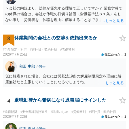
＞会社の内規より、法律が優先する理解で正しいですか？ 業務労災で
の休職の場合は、会社が休職の打切り補償（労働基準法８１条）をし
ない限り、労働者を、休職を理由に解雇することはできません（労働
基準法19条）。 会社の就業規則にて定められている休職期間及び休職
期間満了による退職は、業務労災への適用はありませんので、ご安心
ください。 仮に会社が打切り補償をせずに解雇した場合は、不当解雇
3
休業期間の会社との交渉を依頼出来るか
に当たります。 ＞労災の休業補償と、所得補償保険の保険金とは別
に、受け取れる金銭はありますでしょうか？ 業務労災の場合は、会社
#労災認定・対応
#正社員・契約社員
#労働審判
の安全配慮義務違反が認められると解されますので、会社の損害賠償
2026年7月25日
役にたった
1
責任（治療費、通院慰謝料、入院費、入院慰謝料、後遺障害慰謝料、
逸失利益等）が認められる可能性が高いと思われます。 また、業務労
和田 史郎
弁護士
災での第三者行為傷害（同僚の不注意等による事故）の場合は、当該
仮に解雇された場合、会社には労基法19条の解雇制限規定を理由に解
第三者の賠償責任も考えられます。 労災で支払われた分は、損害額か
雇無効だと主張していくことになるでしょうね。
ら控除（損益相殺）されますが、それを超えた部分は、会社もしく
は、第三者から支払ってもらうことになります。 会社等との交渉が必
要になると思います（良い会社でしたら、自ら話してくると思います
4
退職勧奨から鬱病になり退職届にサインした
が・・・）。極めて専門的な話ですので、詳細もしくは対応を最寄り
の弁護士にご相談ください。 以上、ご参考まで。
#退職勧奨
#安全配慮義務違反
#職場いじめ
#労働審判
#正社員・契約社員
2026年7月22日
役にたった
1
竹本 真紀
弁護士