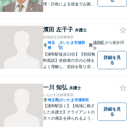
理・詐欺による借金でお困り
の方はお早めにご相談くださ
い。多くのお客様から高評価
をいただいています。【浦和
濱田 左千子
駅5分】【プライバシー配慮】
弁護士
【平日22時・土日祝20時ま
田原総合法律事務所
で】【弁護士歴10年以上】
浦和駅
から徒歩10
埼玉
さいたま市浦和
|
県
区
分
【浦和駅徒歩13分】【初回無
詳細を見
料面談】依頼者の方の心情を
る
よく理解し、笑顔を取り戻す
ための弁護を行います。離
婚・男女問題／親権／遺産・
相続／交通事故のお困りごと
一川 知弘
弁護士
はお任せください！休日・夜
いちかわ法律事務所
間にも対応可能◎【駐車場あ
埼玉県
さいたま市浦和区
|
り】
【浦和駅近く】【地域に根ざ
詳細を見
した弁護士】クライアントの
る
方々の満足を得られるよう最
善を尽くします。交通事故／