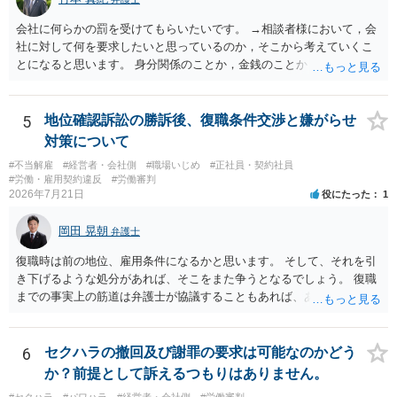
会社に何らかの罰を受けてもらいたいです。 →相談者様において，会
社に対して何を要求したいと思っているのか，そこから考えていくこ
とになると思います。 身分関係のことか，金銭のことか，会社自体に
対するものか… その点もまだ判然とされていない，どうしてらよいか
わからない，そういう状態なのであれば，その点を検討していくこと
から始めるのがよいと思います。
5
地位確認訴訟の勝訴後、復職条件交渉と嫌がらせ
対策について
#不当解雇
#経営者・会社側
#職場いじめ
#正社員・契約社員
#労働・雇用契約違反
#労働審判
2026年7月21日
役にたった
1
岡田 晃朝
弁護士
復職時は前の地位、雇用条件になるかと思います。 そして、それを引
き下げるような処分があれば、そこをまた争うとなるでしょう。 復職
までの事実上の筋道は弁護士が協議することもあれば、あなたがご自
身で協議することもあります。 たいていは、訴訟判決までの依頼でし
ょうから、別途費用が発生することもありますが、出勤日時の設定く
らいならサービスでしてくれるかもしれません。
6
セクハラの撤回及び謝罪の要求は可能なのかどう
か？前提として訴えるつもりはありません。