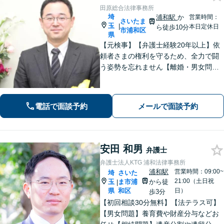
田原総合法律事務所
埼
浦和駅
か
営業時間：
さいたま
玉
|
本日定休日
ら徒歩10分
市浦和区
県
【元検事】【弁護士経験20年以上】依
頼者さまの権利を守るため、全力で闘
う姿勢を忘れません【離婚・男女問
題】DV・ハラスメント問題はお任せく
ださい【相続・遺言】特別受益や寄与
分・遺留分にも積極的に対応【夜間／
電話で面談予約
メールで面談予約
休日の相談可能】
安田 和男
弁護士
弁護士法人KTG 浦和法律事務所
浦和駅
営業時間：09:00~
埼
さいた
21:00（土日祝
玉
ま市浦
から徒
|
県
和区
日）
歩3分
【初回相談30分無料】【法テラス可】
【男女問題】養育費や財産分与などお