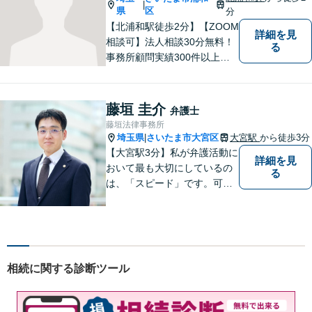
|
【初回面談無料】
県
区
分
【北浦和駅徒歩2分】【ZOOM
詳細を見
相談可】法人相談30分無料！
る
事務所顧問実績300件以上！
お一人お一人の抱える問題を
的確に把握し、ご意向に沿え
るよう尽力いたします！業種
藤垣 圭介
弁護士
ごとに専門化したチームでの
藤垣法律事務所
サポート体制あり！ぜひ一度
埼玉県
さいたま市大宮区
大宮駅
から徒歩3分
|
ご相談ください。
【大宮駅3分】私が弁護活動に
詳細を見
おいて最も大切にしているの
る
は、「スピード」です。可能
な限り「スピード」あるご案
内の上、難解な法律のお話を
分かりやすく説明すること
で、少しでもご依頼者様の安
心につながるように尽くして
相続に関する診断ツール
おります。