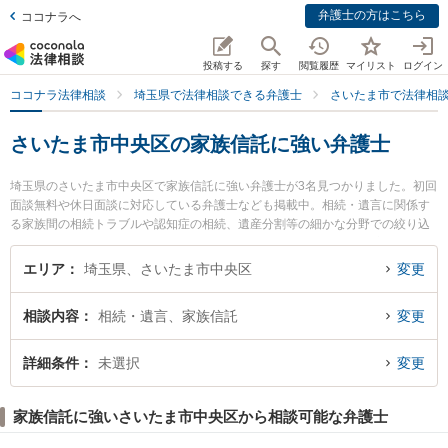
弁護士の方はこちら
ココナラへ
投稿する
探す
閲覧履歴
マイリスト
ログイン
ココナラ法律相談
埼玉県で法律相談できる弁護士
さいたま市で法律相
さいたま市中央区の家族信託に強い弁護士
埼玉県のさいたま市中央区で家族信託に強い弁護士が3名見つかりました。初回
面談無料や休日面談に対応している弁護士なども掲載中。相続・遺言に関係す
る家族間の相続トラブルや認知症の相続、遺産分割等の細かな分野での絞り込
み検索もでき便利です。特にSINTO法律事務所の鈴木 秀二弁護士や安里総合法
律事務所の安里 国之助弁護士、さいたま新都心法律事務所の眞砂 一也弁護士の
エリア
埼玉県、さいたま市中央区
変更
プロフィール情報や弁護士費用、強みなどが注目されています。『さいたま市
中央区で土日や夜間に発生した家族信託のトラブルを今すぐに弁護士に相談し
相談内容
相続・遺言、家族信託
変更
たい』『家族信託のトラブル解決の実績豊富な近くの弁護士を検索したい』
『初回相談無料で家族信託を法律相談できるさいたま市中央区内の弁護士に相
談予約したい』などでお困りの相談者さんにおすすめです。
詳細条件
未選択
変更
家族信託に強いさいたま市中央区から相談可能な弁護士