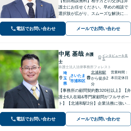
【初回相談無料】相手方との交渉は弁
護士にお任せください。早めの相談で
選択肢が広がり、スムーズな解決につ
ながります。【不貞慰謝料請求の経験
豊富】【示談成功・不起訴獲得の実績
電話でお問い合わせ
メールでお問い合わせ
豊富】あなたの権利を守り、最善の結
果を目指します「少年事件の実績多
数」
中尾 基哉
弁護
インタビューを見
る
士
弁護士法人法律事務所フォレスト
北浦和駅
営業時間：
埼
さいたま
本日定休日
玉
から徒歩2
|
市浦和区
県
分
【事務所の顧問契約数320社以上】【弁
護士6人在籍&専門家顧問がフルサポー
ト】【北浦和駅2分】企業法務に強い弁
護士が労働雇用、債権回収、刑事、不
動産などに対応します。中小企業さ
電話でお問い合わせ
メールでお問い合わせ
ま、個人事業主さまからのご相談に注
力【初回面談無料】