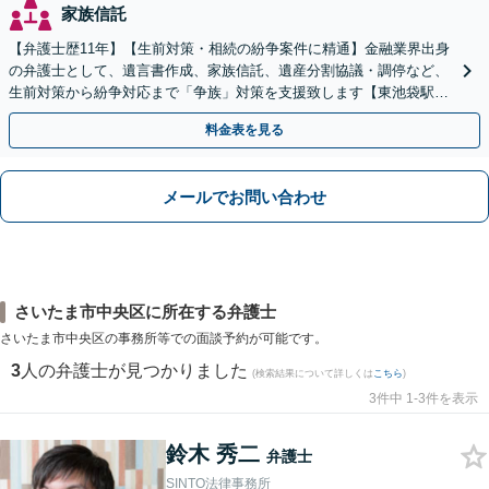
家族信託
【弁護士歴11年】【生前対策・相続の紛争案件に精通】金融業界出身
の弁護士として、遺言書作成、家族信託、遺産分割協議・調停など、
生前対策から紛争対応まで「争族」対策を支援致します【東池袋駅2
分】【初回面談無料】
料金表を見る
メールでお問い合わせ
さいたま市中央区に所在する弁護士
さいたま市中央区の事務所等での面談予約が可能です。
3
人の弁護士が見つかりました
(検索結果について詳しくは
こちら
)
3件中 1-3件を表示
鈴木 秀二
弁護士
SINTO法律事務所