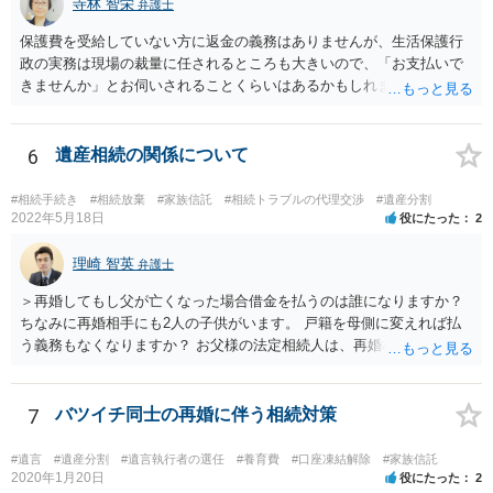
寺林 智栄
弁護士
保護費を受給していない方に返金の義務はありませんが、生活保護行
政の実務は現場の裁量に任されるところも大きいので、「お支払いで
きませんか」とお伺いされることくらいはあるかもしれません。 通報
するかどうかは、あなたとお父さんの妹さんとの関係などを総合的に
考えてご判断いただくのが良いと思います。
6
遺産相続の関係について
#相続手続き
#相続放棄
#家族信託
#相続トラブルの代理交渉
#遺産分割
2022年5月18日
役にたった
2
理崎 智英
弁護士
＞再婚してもし父が亡くなった場合借金を払うのは誰になりますか？
ちなみに再婚相手にも2人の子供がいます。 戸籍を母側に変えれば払
う義務もなくなりますか？ お父様の法定相続人は、再婚相手とご相談
者様なので、お父様の借金はご相談者様も相続することになります。
戸籍がどこにあるのかは関係ありません。 ただし、お父様が亡くなっ
たことを知ってから３か月以内に家庭裁判所にて「相続放棄」の手続
7
バツイチ同士の再婚に伴う相続対策
をすれば、ご相談者様はお父様の借金は相続しません。
#遺言
#遺産分割
#遺言執行者の選任
#養育費
#口座凍結解除
#家族信託
2020年1月20日
役にたった
2