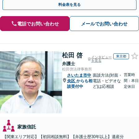
談ください。【休日・夜間面談可】【オンライン面談可】
料金表を見る
電話でお問い合わせ
メールでお問い合わせ
松田 啓
東京都
インタビュー
を見る
弁護士
松田啓法律事務所
営業時
さいたま市中
面談方法(対面・
央区
からも相
電話・ビデオな
間：本日
談受付中
ど)は応相談
定休日
家族信託
【関東エリア対応】【初回相談無料】【弁護士歴30年以上】遺産分