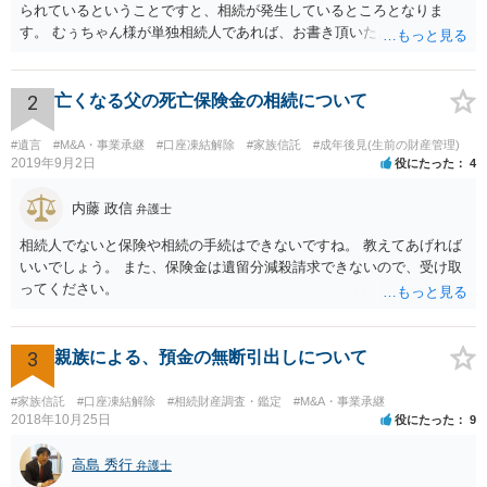
られているということですと、相続が発生しているところとなりま
す。 むぅちゃん様が単独相続人であれば、お書き頂いたような方法で
ご主人に書面を書いてもらうことで対応は可能かと思います。 他にも
相続人おられるということであれば、他の相続人との協議が必要とな
るところです。 また、当該点とは別にご主人から貸付ではなく贈与で
2
亡くなる父の死亡保険金の相続について
あると主張される可能性がございます。 その場合には、貸付であるこ
とを伺わせる事情をどれだけ積み重ねることが出来るか、というとこ
#遺言
#M&A・事業承継
#口座凍結解除
#家族信託
#成年後見(生前の財産管理)
ろとなります。 返済の事実や、返済を約束するメール等です。 金額の
2019年9月2日
役にたった
4
大きさや状況を考えると、一つ一つの問題を解決し、万が一に備えて
おく方が宜しいかと思います。 緊急という訳ではないかと思います
内藤 政信
弁護士
が、事前準備が早い方が有効な手段が増える傾向にありますので、早
相続人でないと保険や相続の手続はできないですね。 教えてあげれば
目に弁護士を入れられることを御検討頂くと良いかと思います。
いいでしょう。 また、保険金は遺留分減殺請求できないので、受け取
ってください。
3
親族による、預金の無断引出しについて
#家族信託
#口座凍結解除
#相続財産調査・鑑定
#M&A・事業承継
2018年10月25日
役にたった
9
高島 秀行
弁護士