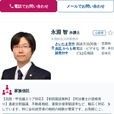
電話でお問い合わせ
メールでお問い合わせ
永淵 智
弁護士
山梨県
永淵総合法律事務所
営業時
さいたま市中
面談方法(対面・
央区
からも相
電話・ビデオな
間：本日
談受付中
ど)は応相談
定休日
家族信託
【北陸・甲信越エリア対応】【初回面談無料】【司法書士の資格有
り】遺産分割協議、不動産相続、遺留分侵害額請求など、幅広く対応
しています。特に会社経営者の相続の経験が豊富です。お気軽にご相