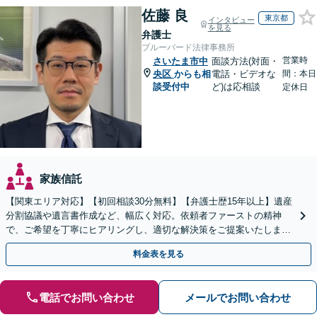
佐藤 良
東京都
インタビュー
を見る
弁護士
ブルーバード法律事務所
営業時
さいたま市中
面談方法(対面・
央区
からも相
電話・ビデオな
間：本日
談受付中
ど)は応相談
定休日
家族信託
【関東エリア対応】【初回相談30分無料】【弁護士歴15年以上】遺産
分割協議や遺言書作成など、幅広く対応。依頼者ファーストの精神
で、ご希望を丁寧にヒアリングし、適切な解決策をご提案いたしま
す。まずは無料相談でお悩みをお聞かせください。
料金表を見る
電話でお問い合わせ
メールでお問い合わせ