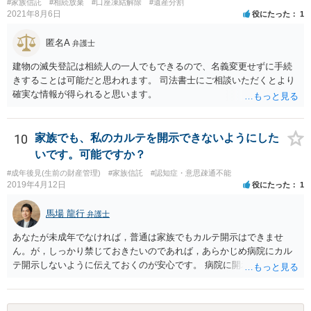
#家族信託
#相続放棄
#口座凍結解除
#遺産分割
2021年8月6日
役にたった
1
匿名A
弁護士
建物の滅失登記は相続人の一人でもできるので、名義変更せずに手続
きすることは可能だと思われます。 司法書士にご相談いただくとより
確実な情報が得られると思います。
10
家族でも、私のカルテを開示できないようにした
いです。可能ですか？
#成年後見(生前の財産管理)
#家族信託
#認知症・意思疎通不能
2019年4月12日
役にたった
1
馬場 龍行
弁護士
あなたが未成年でなければ，普通は家族でもカルテ開示はできませ
ん。が，しっかり禁じておきたいのであれば，あらかじめ病院にカル
テ開示しないように伝えておくのが安心です。 病院に開示しないよう
に伝える書面を作ることはできますが，それがなくても開示はされる
可能性は低いのでコストパフォーマンスとしてはどうかなという感じ
がします。