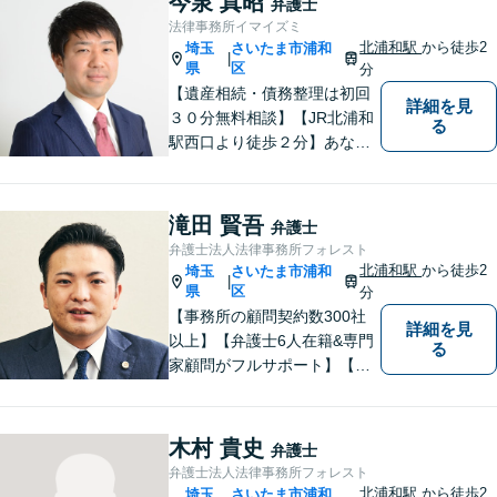
今泉 真昭
弁護士
も詳しく、きめ細かく対応致
法律事務所イマイズミ
します。刑事事件にも力を入
北浦和駅
から徒歩2
埼玉
さいたま市浦和
|
れています。
県
区
分
【遺産相続・債務整理は初回
詳細を見
３０分無料相談】【JR北浦和
る
駅西口より徒歩２分】あなた
の悩み、法律事務所イマイズ
ミがお預かりします。あなた
の代わりに悩み、考え、解決
滝田 賢吾
弁護士
策をご提案します。
弁護士法人法律事務所フォレスト
北浦和駅
から徒歩2
埼玉
さいたま市浦和
|
県
区
分
【事務所の顧問契約数300社
詳細を見
以上】【弁護士6人在籍&専門
る
家顧問がフルサポート】【北
浦和駅2分】企業法務に強い弁
護士が労働雇用、債権回収、
商取引問題などに対応しま
木村 貴史
弁護士
す。中小企業さま、個人事業
弁護士法人法律事務所フォレスト
主さまからのご相談に注力
北浦和駅
から徒歩2
埼玉
さいたま市浦和