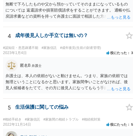
無断で下ろしたものや父から預かっていてそのままになっているもの
については 返還請求や損害賠償請求をすることができます。 通帳や払
戻請求書などの資料を持って弁護士に面談で相談した方がよいと思い
ます。
4
成年後見人しか手立ては無いの？
#認知症・意思疎通不能
#家族信託
#成年後見(生前の財産管理)
2023年1月4日
役にたった
3
匿名B
弁護士
弁護士は、本人の依頼がないと動けません。つまり、家族の依頼では
無理ということになるかと思います。家族間争いごとがなければ、後
見人候補者をたてて、その方に後見人になってもらう手続をすすめた
ほうが、今後もいろいろやりやすくなると思います。
5
生活保護に関しての悩み
#相続手続き
#家族信託
#家族間の相続トラブル
#相続税対策
2022年11月14日
役にたった
5