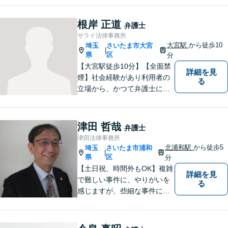
根岸 正道
弁護士
サライ法律事務所
大宮駅
から徒歩10
埼玉
さいたま市大宮
|
県
区
分
【大宮駅徒歩10分】【全面禁
詳細を見
煙】社会経験があり利用者の
る
立場から、かつて弁護士に相
談したり、依頼した経験があ
ります。 どのようにしたら、
敷居を低くできるか、緊張せ
津田 哲哉
弁護士
ずに、リラックスして頂ける
津田法律事務所
か、なごやかな雰囲気作りを
北浦和駅
から徒歩5
埼玉
さいたま市浦和
|
常に心掛けています。
県
区
分
【土日祝、時間外もOK】複雑
詳細を見
で難しい事件に、やりがいを
る
感じますが、些細な事件にも
丁寧に対応します。コンサル
ティング会社での経験から、
会社経営、経理・税務などに