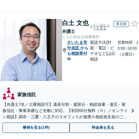
白土 文也
東京都
インタビュ
ーを見る
弁護士
しらと総合法律事務所
さいたま市
面談方法(対
営業時間：1
中央区
から
面・電話・ビ
0:00~18:00
も相談受付
デオなど)は応
（土曜日）
中
相談
家族信託
【弁護士7名／土曜相談可】遺産分割・遺留分・相続放棄・遺言・家
族信託・事業承継など全般に対応。【初回60分無料（※）／オンライ
ン相談】調布・三鷹・八王子の３オフィスが連携※相続発生前のご相
談など有料相談になるものもございます。
事例を見る(1件)
料金表を見る