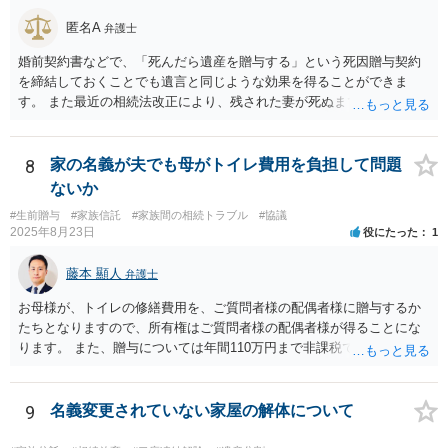
匿名A
弁護士
婚前契約書などで、「死んだら遺産を贈与する」という死因贈与契約
を締結しておくことでも遺言と同じような効果を得ることができま
す。 また最近の相続法改正により、残された妻が死ぬまで家に住み続
けられる権利として「配偶者居住権」という制度が設けられましたの
で、その制度を活用する方法も考えられます。 もし契約書の作成まで
視野に入れておられる場合は、お近くの弁護士、できれば相続に強い
8
家の名義が夫でも母がトイレ費用を負担して問題
弁護士にご相談なさるとよいでしょう。
ないか
#生前贈与
#家族信託
#家族間の相続トラブル
#協議
2025年8月23日
役にたった
1
藤本 顯人
弁護士
お母様が、トイレの修繕費用を、ご質問者様の配偶者様に贈与するか
たちとなりますので、所有権はご質問者様の配偶者様が得ることにな
ります。 また、贈与については年間110万円まで非課税であり、トイ
レの修繕費であればこの枠内に収まると思います。
9
名義変更されていない家屋の解体について