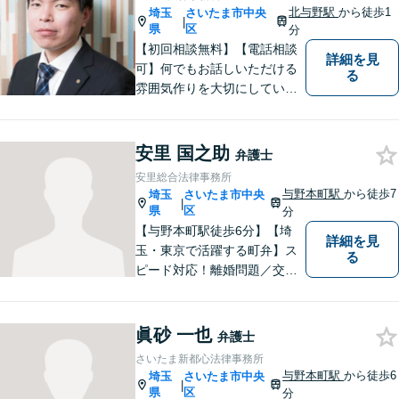
北与野駅
から徒歩1
埼玉
さいたま市中央
|
県
区
分
【初回相談無料】【電話相談
詳細を見
可】何でもお話しいただける
る
雰囲気作りを大切にしていま
す。弁護士に実際にご依頼な
さるかどうかは、アドバイス
をお聞きになってからの判断
安里 国之助
弁護士
で構いませんので、トラブル
安里総合法律事務所
でお困りの方は一人で悩ま
与野本町駅
から徒歩7
埼玉
さいたま市中央
|
ず、一度お気軽にご相談下さ
県
区
分
い。
【与野本町駅徒歩6分】【埼
詳細を見
玉・東京で活躍する町弁】ス
る
ピード対応！離婚問題／交通
事故／借金・債務整理／相続
など、お困りごとがあればお
気軽にご相談ください！皆様
眞砂 一也
弁護士
が平穏な日々を取り戻せるよ
さいたま新都心法律事務所
う、尽力してまいります。
与野本町駅
から徒歩6
埼玉
さいたま市中央
|
【土日祝・夜間対応◎】
県
区
分