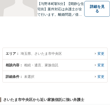
【与野本町駅6分】【閑静な住
詳細を見
宅街】案件対応は弁護士が全
る
て行います。離婚問題／借
金・債務整理／交通事故など
幅広く対応しております。迅
速かつ丁寧な対応を心がけて
おりますので、お気軽にご相
談ください。【弁護士歴10年
以上】【初回相談30分無料】
エリア
埼玉県、さいたま市中央区
変更
相談内容
相続・遺言、家族信託
変更
詳細条件
未選択
変更
さいたま市中央区から近い家族信託に強い弁護士