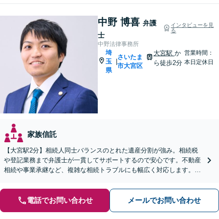
中野 博喜
弁護
インタビューを見
る
士
中野法律事務所
埼
大宮駅
か
営業時間：
さいたま
玉
|
本日定休日
ら徒歩2分
市大宮区
県
家族信託
【大宮駅2分】相続人同士バランスのとれた遺産分割が強み。相続税
や登記業務まで弁護士が一貫してサポートするので安心です。不動産
相続や事業承継など、複雑な相続トラブルにも幅広く対応します。
【夜間・休日の相談可能】【オンライン相談可能】
電話でお問い合わせ
メールでお問い合わせ