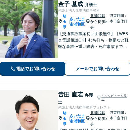
金子 基成
弁護士
弁護士法人九重法律事務所
北浦和駅
営業時間：
埼
さいたま
本日定休日
玉
から徒歩5
|
市浦和区
県
分
【交通事故事案初回面談無料】【WEB
＆電話相談OK】むち打ち・物損など軽
微な事故〜重い障害・死亡事故まで、
豊富な対応実績。弁護士3名で3,000件
以上の交通事故の実績あり。ご相談、
解決まで全て弁護士が対応し、負担を
電話でお問い合わせ
メールでお問い合わせ
軽減します【北浦和駅7分】
𠮷田 直志
弁護
インタビューを見
る
士
弁護士法人法律事務所フォレスト
北浦和駅
営業時間：
埼
さいたま
本日定休日
玉
から徒歩2
|
市浦和区
県
分