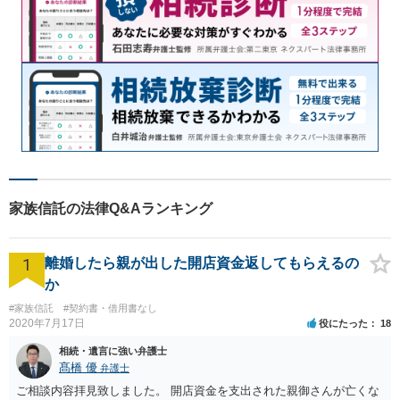
家族信託の法律Q&Aランキング
1
離婚したら親が出した開店資金返してもらえるの
か
#家族信託
#契約書・借用書なし
2020年7月17日
役にたった
18
相続・遺言に強い弁護士
髙橋 優
弁護士
ご相談内容拝見致しました。 開店資金を支出された親御さんが亡くな