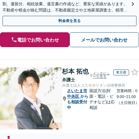
割、遺留分、相続放棄、遺言書の作成など、豊富な実績があります。
不動産や税金が絡む問題は、不動産鑑定士や土地家屋調査士、税理士
と提携【事前予約で、休日・夜間面談可】【WEB面談可】
料金表を見る
電話でお問い合わせ
メールでお問い合わせ
杉本 拓也
東京都
インタビュ
ーを見る
弁護士
弁護士法人コスモポリタン法律事務所
さいたま市
面談方法(対
営業時間：0
中央区
から
面・電話・ビ
9:00~21:00
も相談受付
デオなど)は応
（土日祝日）
中
相談