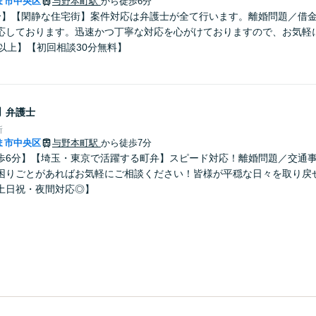
ま市中央区
与野本町駅
から徒歩6分
分】【閑静な住宅街】案件対応は弁護士が全て行います。離婚問題／借
応しております。迅速かつ丁寧な対応を心がけておりますので、お気軽
以上】【初回相談30分無料】
助
弁護士
所
ま市中央区
与野本町駅
から徒歩7分
歩6分】【埼玉・東京で活躍する町弁】スピード対応！離婚問題／交通
困りごとがあればお気軽にご相談ください！皆様が平穏な日々を取り戻
土日祝・夜間対応◎】