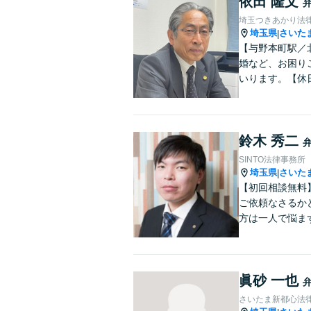
依田 隆文
埼玉つきあかり法
埼玉県
さいた
|
【与野本町駅／
婚など、お困り
いります。【休
鈴木 秀二
SINTO法律事務所
埼玉県
さいた
|
【初回相談無料
ご依頼なさるか
方は一人で悩ま
眞砂 一也
さいたま新都心法