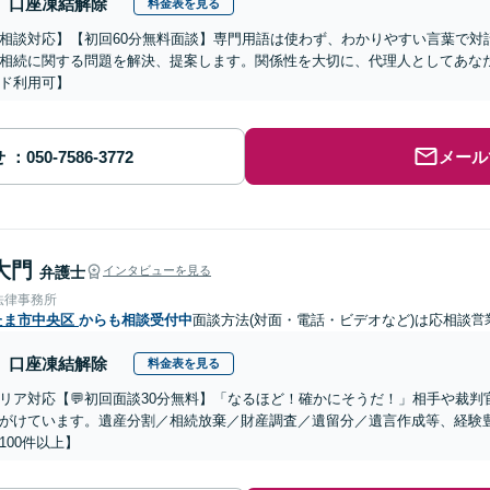
口座凍結解除
料金表を見る
相談対応】【初回60分無料面談】専門用語は使わず、わかりやすい言葉で対
相続に関する問題を解決、提案します。関係性を大切に、代理人としてあな
ド利用可】
せ
メール
大門
弁護士
インタビューを見る
法律事務所
たま市中央区
からも相談受付中
面談方法(対面・電話・ビデオなど)は応相談
営
口座凍結解除
料金表を見る
リア対応【💬初回面談30分無料】「なるほど！確かにそうだ！」相手や裁
がけています。遺産分割／相続放棄／財産調査／遺留分／遺言作成等、経験
100件以上】