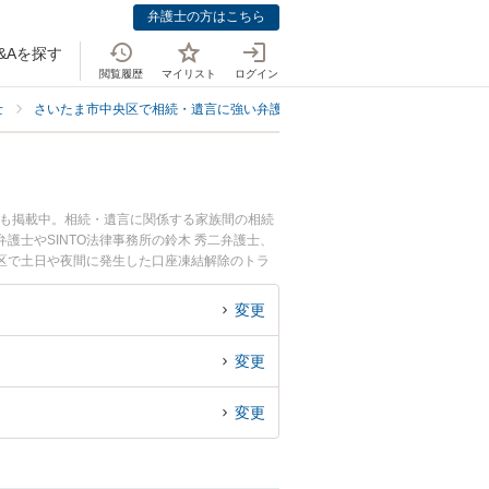
弁護士の方はこちら
&Aを探す
閲覧履歴
マイリスト
ログイン
士
さいたま市中央区で相続・遺言に強い弁護士
さいたま市中央区で口座凍
ども掲載中。相続・遺言に関係する家族間の相続
士やSINTO法律事務所の鈴木 秀二弁護士、
区で土日や夜間に発生した口座凍結解除のトラ
口座凍結解除を法律相談できるさいたま市中央区
変更
変更
変更