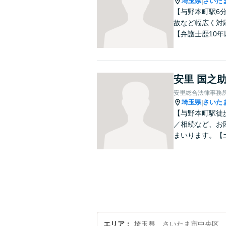
埼玉県
さいた
|
【与野本町駅6
故など幅広く対
【弁護士歴10年
安里 国之
安里総合法律事務
埼玉県
さいた
|
【与野本町駅徒
／相続など、お
まいります。【
エリア
埼玉県、さいたま市中央区