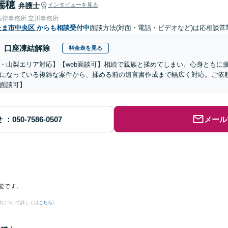
瑞穂
弁護士
インタビューを見る
法律事務所 立川事務所
たま市中央区
からも相談受付中
面談方法(対面・電話・ビデオなど)は応相談
営
口座凍結解除
料金表を見る
・山梨エリア対応】【web面談可】相続で親族と揉めてしまい、心身ともに
になっている複雑な案件から、揉める前の遺言書作成まで幅広く対応。ご依
面談可】
せ
メール
能です。
果について詳しくは
こちら
)