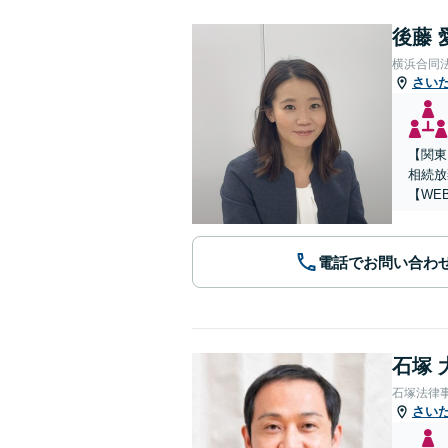
後藤 
横浜合同
さい
【関東
相続放
【WE
電話でお問い合わ
石塚 
石塚法律
さい