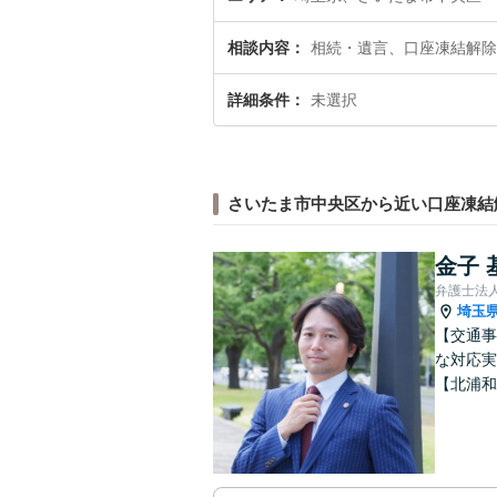
相談内容
相続・遺言、口座凍結解除
詳細条件
未選択
さいたま市中央区から近い口座凍結
金子 
弁護士法
埼玉
【交通事
な対応実
【北浦和