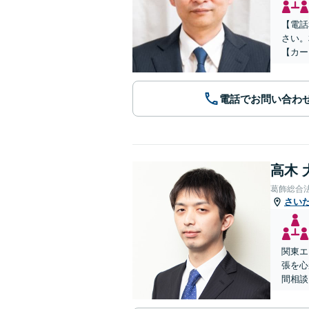
【電話
さい。
【カー
電話でお問い合わ
高木 
葛飾総合
さい
関東エ
張を心
間相談