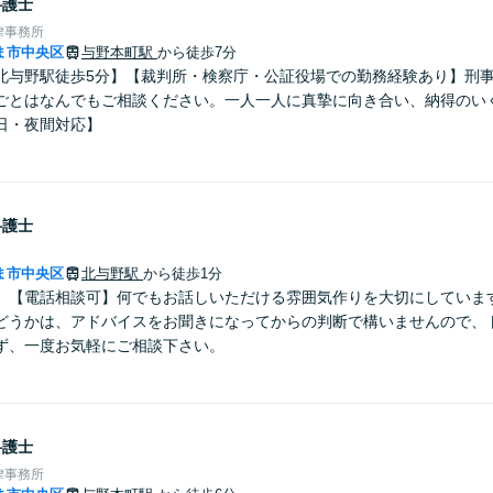
弁護士
律事務所
ま市中央区
与野本町駅
から徒歩7分
北与野駅徒歩5分】【裁判所・検察庁・公証役場での勤務経験あり】刑
ごとはなんでもご相談ください。一人一人に真摯に向き合い、納得のい
日・夜間対応】
弁護士
ま市中央区
北与野駅
から徒歩1分
】【電話相談可】何でもお話しいただける雰囲気作りを大切にしていま
どうかは、アドバイスをお聞きになってからの判断で構いませんので、
ず、一度お気軽にご相談下さい。
弁護士
律事務所