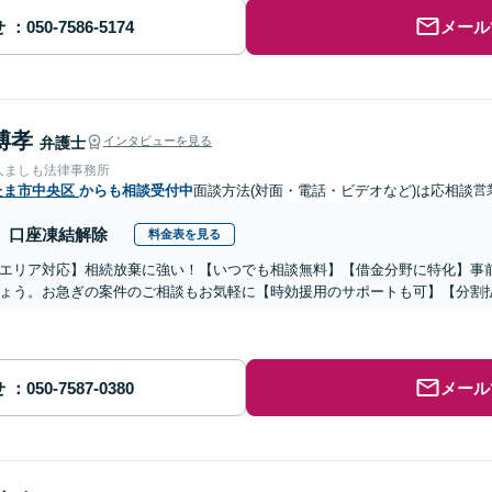
せ
メール
博孝
弁護士
インタビューを見る
人ましも法律事務所
たま市中央区
からも相談受付中
面談方法(対面・電話・ビデオなど)は応相談
営
口座凍結解除
料金表を見る
エリア対応】相続放棄に強い！【いつでも相談無料】【借金分野に特化】事
ょう。お急ぎの案件のご相談もお気軽に【時効援用のサポートも可】【分割
せ
メール