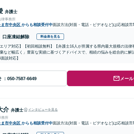
愛
弁護士
法律事務所
たま市中央区
からも相談受付中
面談方法(対面・電話・ビデオなど)は応相談
営
口座凍結解除
料金表を見る
エリア対応】【初回相談無料】【弁護士16人が所属する県内最大規模の法律
棄など幅広く」豊富な実績に基づくアドバイスで、相続の悩みを総合的に解
B面談対応】
せ
メール
大介
弁護士
インタビューを見る
事務所
たま市中央区
からも相談受付中
面談方法(対面・電話・ビデオなど)は応相談
営