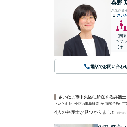
粟野 
原後綜合
さい
【関東
ラブル
【休日
電話でお問い合わ
さいたま市中央区に所在する弁護士
さいたま市中央区の事務所等での面談予約が可
4
人の弁護士が見つかりました
(検索結