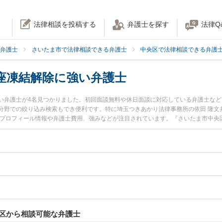
法律相談を投稿する
弁護士を探す
法律Q
弁護士
さいたま市で法律相談できる弁護士
中央区で法律相談できる弁護
座凍結解除に強い弁護士
い弁護士が4名見つかりました。初回面談無料や休日面談に対応している弁護士な
野での絞り込み検索もでき便利です。特に埼玉つきあかり法律事務所の依田 隆文弁護
のプロフィール情報や弁護士費用、強みなどが注目されています。『さいたま市中央
結解除のトラブル解決の実績豊富な近くの弁護士を検索したい』『初回相談無料で
相談者さんにおすすめです。
区から相談可能な弁護士