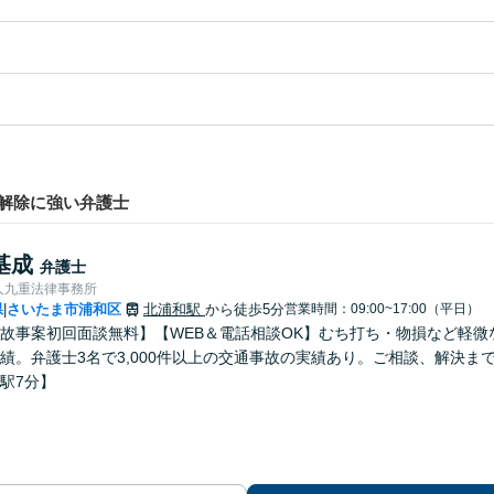
解除に強い弁護士
基成
弁護士
人九重法律事務所
県
さいたま市浦和区
北浦和駅
から徒歩5分
営業時間：09:00~17:00（平日）
|
故事案初回面談無料】【WEB＆電話相談OK】むち打ち・物損など軽
績。弁護士3名で3,000件以上の交通事故の実績あり。ご相談、解決
駅7分】