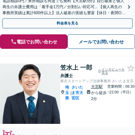
電話相談0円／来所相談も何度でも無料【大宮駅5分】自己破産と個人
再生の弁護士費用は「着手金1万円／分割払い対応可」【個人再生の
事務所実績は累計600件以上】法人破産の実績も豊富【休日・夜間O
K】オンライン相談もできます
料金表を見る
電話でお問い合わせ
メールでお問い合わせ
笠水上 一郎
インタビューを
見る
弁護士
東京スタートアップ法律事務所 さいたま支店
大宮駅
営業時間：06:30
埼
さいた
~22:00（平日）
玉
ま市大
から徒歩
|
県
宮区
2分