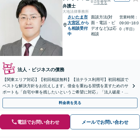
ーを見る
弁護士
大地法律事務所
さいたま市
面談方法(対
営業時間：
大宮区
から
面・電話・ビ
09:00~18:0
も相談受付
デオなど)は応
0（平日）
中
相談
法人・ビジネスの債務
【関東エリア対応】【初回相談無料】【法テラス利用可】初回相談で
ベストな解決方針をお伝えします。借金を重ねる習慣を直すためのサ
ポートも「自宅や車を残したいというご希望に対応」「法人破産・企
業さまのご相談お受けします」
料金表を見る
電話でお問い合わせ
メールでお問い合わせ