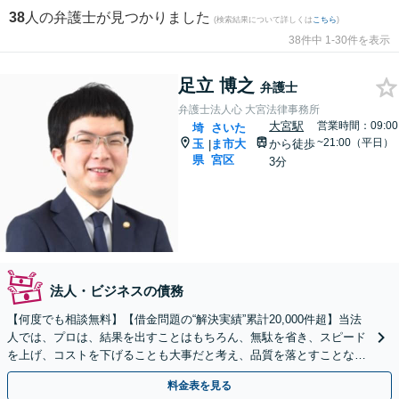
38
人の弁護士が見つかりました
(検索結果について詳しくは
こちら
)
38件中 1-30件を表示
足立 博之
弁護士
弁護士法人心 大宮法律事務所
大宮駅
営業時間：09:00
埼
さいた
~21:00（平日）
玉
ま市大
から徒歩
|
県
宮区
3分
法人・ビジネスの債務
【何度でも相談無料】【借金問題の“解決実績”累計20,000件超】当法
人では、プロは、結果を出すことはもちろん、無駄を省き、スピード
を上げ、コストを下げることも大事だと考え、品質を落とすことな
く、費用を可能な限り安くすることにこだわります。
料金表を見る