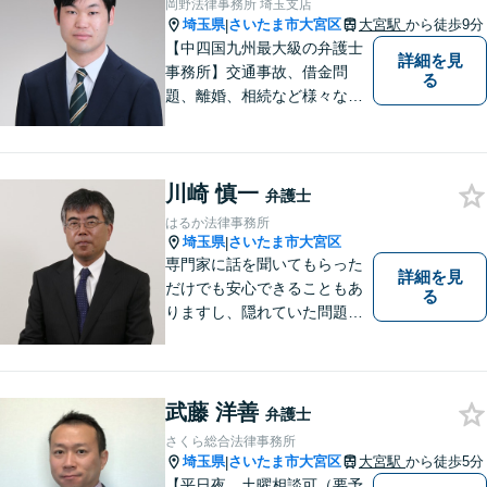
岡野法律事務所 埼玉支店
埼玉県
さいたま市大宮区
大宮駅
から徒歩9分
|
【中四国九州最大級の弁護士
詳細を見
事務所】交通事故、借金問
る
題、離婚、相続など様々な問
題について、「何度でも無
料」の相談を行っています！
まずはお気軽にご相談くださ
川崎 慎一
い！
弁護士
はるか法律事務所
埼玉県
さいたま市大宮区
|
専門家に話を聞いてもらった
詳細を見
だけでも安心できることもあ
る
りますし、隠れていた問題点
が判明することもあります。
些細なことでもかまいません
ので、お気軽にご相談下さ
い。
武藤 洋善
弁護士
さくら総合法律事務所
埼玉県
さいたま市大宮区
大宮駅
から徒歩5分
|
【平日夜、土曜相談可（要予