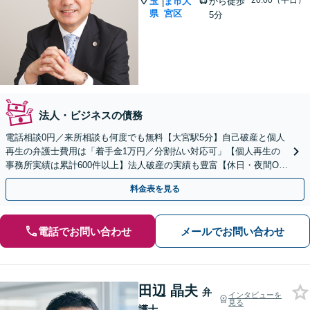
~20:00（平日）
玉
ま市大
から徒歩
|
県
宮区
5分
法人・ビジネスの債務
電話相談0円／来所相談も何度でも無料【大宮駅5分】自己破産と個人
再生の弁護士費用は「着手金1万円／分割払い対応可」【個人再生の
事務所実績は累計600件以上】法人破産の実績も豊富【休日・夜間O
K】オンライン相談もできます
料金表を見る
電話でお問い合わせ
メールでお問い合わせ
田辺 晶夫
弁
インタビューを
見る
護士