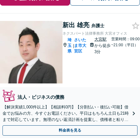
新出 雄亮
弁護士
ネクスパート法律事務所 大宮オフィス
大宮駅
営業時間：09:00
埼
さいた
~21:00（平日）
玉
ま市大
から徒歩
|
県
宮区
3分
法人・ビジネスの債務
【解決実績1,000件以上】【相談料0円】【分割払い・後払い可能】借
金でお悩みの方、今すぐお電話ください。平日はもちろん土日も21時
まで対応しています。無理のない返済計画を提案し、債権者と粘り強
く交渉いたします。
料金表を見る