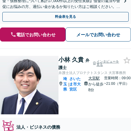
金・債務整理について累計17,000件以上の受任実績】借金の返済や督
促にお悩みの方、過払い金があるか知りたい方はご相談ください。ベ
ストな解決策を提案いたします。
料金表を見る
電話でお問い合わせ
メールでお問い合わせ
小林 久貴
弁
インタビューを
見る
護士
弁護士法人プロテクトスタンス 大宮事務所
大宮駅
営業時間：09:00
埼
さいた
~21:00（平日）
玉
ま市大
から徒歩
|
県
宮区
8分
法人・ビジネスの債務