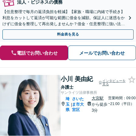
法人・ビジネスの債務
【任意整理で毎月の返済負担を軽減】【家族・職場に内緒で手続き】
利息をカットして返済が可能な範囲に借金を減額。保証人に迷惑をか
けずに借金を整理して再出発しませんか？借金・任意整理に強い法律
事務所【実績5,000件以上】【財産を残して借金整理】
料金表を見る
電話でお問い合わせ
メールでお問い合わせ
小川 美由紀
インタビューを
見る
弁護士
サンライツ法律事務所
大宮駅
営業時間：09:00
埼
さいた
~21:00（平日）
玉
ま市大
から徒歩
|
県
宮区
3分