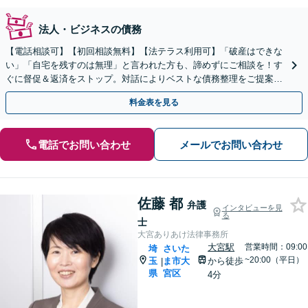
法人・ビジネスの債務
【電話相談可】【初回相談無料】【法テラス利用可】「破産はできな
い」「自宅を残すのは無理」と言われた方も、諦めずにご相談を！す
ぐに督促＆返済をストップ。対話によりベストな債務整理をご提案し
ます。法人破産も実績多数【完全個室】【大宮駅3分】
料金表を見る
電話でお問い合わせ
メールでお問い合わせ
佐藤 都
弁護
インタビューを見
る
士
大宮ありあけ法律事務所
大宮駅
営業時間：09:00
埼
さいた
~20:00（平日）
玉
ま市大
から徒歩
|
県
宮区
4分