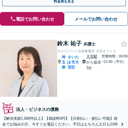
料金表を見る
電話でお問い合わせ
メールでお問い合わせ
鈴木 祐子
弁護士
ネクスパート法律事務所 大宮オフィス
大宮駅
営業時間：09:00
埼
さいた
~21:00（平日）
玉
ま市大
から徒歩
|
県
宮区
3分
法人・ビジネスの債務
【解決実績1,000件以上】【相談料0円】【分割払い・後払い可能】借
金でお悩みの方、今すぐお電話ください。平日はもちろん土日も21時