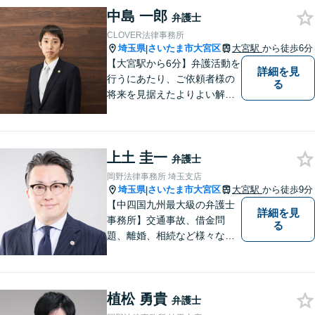
中島 一郎
市、所沢市等の方々からご相
弁護士
談いただいております。
CLOVER法律事務所
埼玉県
さいたま市大宮区
大宮駅
から徒歩6分
|
【大宮駅から6分】弁護活動を
詳細を見
行うにあたり、ご依頼者様の
る
将来を見据えたよりよい解決
を意識しております。【企業
法務/相続・遺言/不動産】
上土 圭一
弁護士
岡野法律事務所 埼玉支店
埼玉県
さいたま市大宮区
大宮駅
から徒歩9分
|
【中四国九州最大級の弁護士
詳細を見
事務所】交通事故、借金問
る
題、離婚、相続など様々な問
題について、「何度でも無
料」の相談を行っています！
まずはお気軽にご相談くださ
植松 勇貴
い！
弁護士