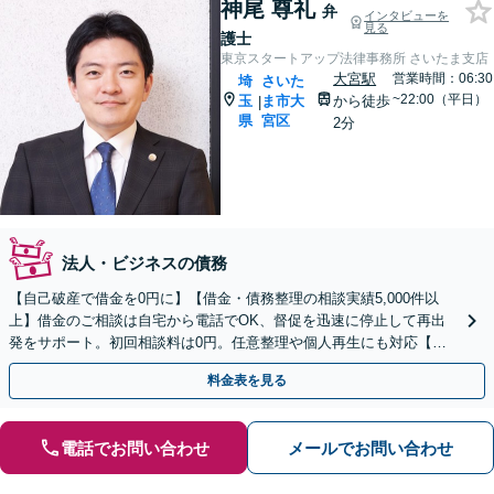
神尾 尊礼
弁
インタビューを
見る
護士
東京スタートアップ法律事務所 さいたま支店
大宮駅
営業時間：06:30
埼
さいた
~22:00（平日）
玉
ま市大
から徒歩
|
県
宮区
2分
法人・ビジネスの債務
【自己破産で借金を0円に】【借金・債務整理の相談実績5,000件以
上】借金のご相談は自宅から電話でOK、督促を迅速に停止して再出
発をサポート。初回相談料は0円。任意整理や個人再生にも対応【土
日祝日・夜間も相談受付】【費用の分割払い可】
料金表を見る
電話でお問い合わせ
メールでお問い合わせ