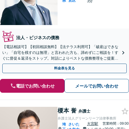
県
宮区
3分
法人・ビジネスの債務
【電話相談可】【初回相談無料】【法テラス利用可】「破産はできな
い」「自宅を残すのは無理」と言われた方も、諦めずにご相談を！す
ぐに督促＆返済をストップ。対話によりベストな債務整理をご提案し
ます。法人破産も実績多数【完全個室】【大宮駅3分】
料金表を見る
電話でお問い合わせ
メールでお問い合わせ
榎本 誉
弁護士
弁護士法人グリーンリーフ法律事務所
大宮駅
営業時間：09:00
埼
さいた