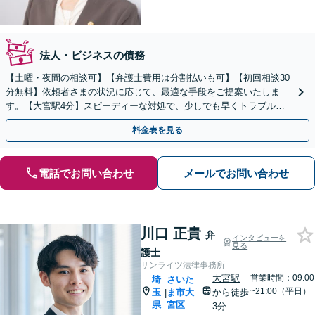
法人・ビジネスの債務
【土曜・夜間の相談可】【弁護士費用は分割払いも可】【初回相談30
分無料】依頼者さまの状況に応じて、最適な手段をご提案いたしま
す。【大宮駅4分】スピーディーな対処で、少しでも早くトラブルを
解決します！
料金表を見る
電話でお問い合わせ
メールでお問い合わせ
川口 正貴
弁
インタビューを
見る
護士
サンライツ法律事務所
大宮駅
営業時間：09:00
埼
さいた
~21:00（平日）
玉
ま市大
から徒歩
|
県
宮区
3分