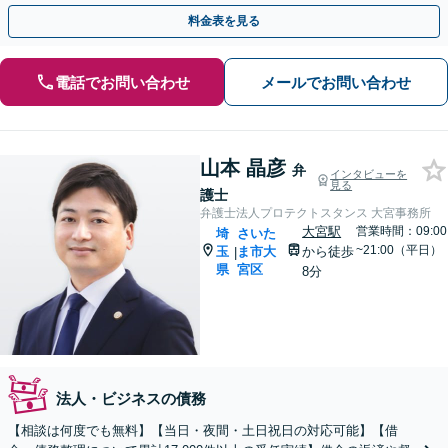
料】【電話相談可】【休日・夜間対応】
料金表を見る
電話でお問い合わせ
メールでお問い合わせ
山本 晶彦
弁
インタビューを
見る
護士
弁護士法人プロテクトスタンス 大宮事務所
大宮駅
営業時間：09:00
埼
さいた
~21:00（平日）
玉
ま市大
から徒歩
|
県
宮区
8分
法人・ビジネスの債務
【相談は何度でも無料】【当日・夜間・土日祝日の対応可能】【借