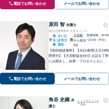
電話でお問い合わせ
メールでお問い合わせ
原田 智
弁護士
春田法律事務所 大宮オフィス
大宮駅
営業時間：00:00
埼
さいた
~23:59（平日）
玉
ま市大
から徒歩
|
県
宮区
8分
【初回相談無料】【当日/夜間/土日24時
間受付】【大宮駅徒歩8分】お話を丁寧
にお聞きし、結果・プロセスともにご
満足していただけるサービスを提供い
たします。
電話でお問い合わせ
メールでお問い合わせ
角谷 史織
弁
インタビューを
見る
護士