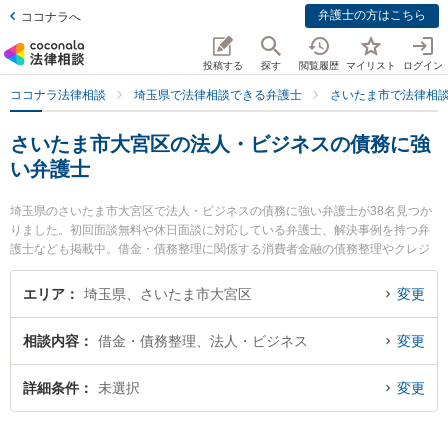
弁護士の方はこちら
ココナラへ
投稿する
探す
閲覧履歴
マイリスト
ログイン
ココナラ法律相談
埼玉県で法律相談できる弁護士
さいたま市で法律相
さいたま市大宮区の法人・ビジネスの債務に強
い弁護士
埼玉県のさいたま市大宮区で法人・ビジネスの債務に強い弁護士が38名見つか
りました。初回面談無料や休日面談に対応している弁護士、解決事例を持つ弁
護士なども掲載中。借金・債務整理に関係する消費者金融の債務整理やクレジ
ット会社の債務整理、リボ払いの債務整理等の細かな分野での絞り込み検索も
でき便利です。特に弁護士法人心 大宮法律事務所の足立 博之弁護士や弁護士法
エリア
埼玉県、さいたま市大宮区
変更
人グリーンリーフ法律事務所の田中 智美弁護士、弁護士法人プロテクトスタン
ス 大宮事務所の山本 晶彦弁護士のプロフィール情報や弁護士費用、強みなどが
相談内容
借金・債務整理、法人・ビジネス
変更
注目されています。『さいたま市大宮区で土日や夜間に発生した法人・ビジネ
スの債務のトラブルを今すぐに弁護士に相談したい』『法人・ビジネスの債務
のトラブル解決の実績豊富な近くの弁護士を検索したい』『初回相談無料で法
詳細条件
未選択
変更
人・ビジネスの債務を法律相談できるさいたま市大宮区内の弁護士に相談予約
したい』などでお困りの相談者さんにおすすめです。