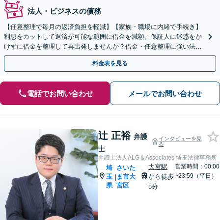
法人・ビジネスの債務
【任意整理で毎月の返済負担を軽減】【家族・職場に内緒で手続き】
利息をカットして返済が可能な範囲に借金を減額。保証人に迷惑をか
けずに借金を整理して再出発しませんか？借金・任意整理に強い法律
事務所【実績5,000件以上】【財産を残して借金整理】
料金表を見る
電話でお問い合わせ
メールでお問い合わせ
辻 正裕
弁護
インタビューを見
る
士
弁護士法人ALG＆Associates 埼玉法律事務所
大宮駅
営業時間：00:00
埼
さいた
~23:59（平日）
玉
ま市大
から徒歩
|
県
宮区
5分