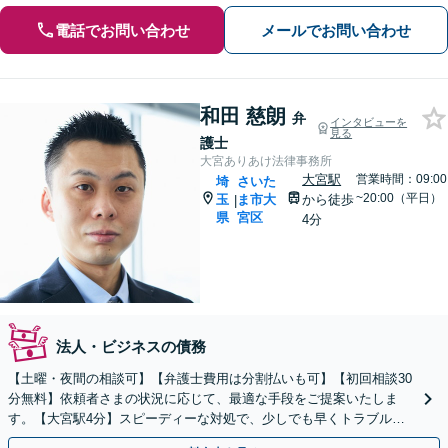
電話でお問い合わせ
メールでお問い合わせ
和田 慈朗
弁
インタビューを
見る
護士
大宮ありあけ法律事務所
大宮駅
営業時間：09:00
埼
さいた
~20:00（平日）
玉
ま市大
から徒歩
|
県
宮区
4分
法人・ビジネスの債務
【土曜・夜間の相談可】【弁護士費用は分割払いも可】【初回相談30
分無料】依頼者さまの状況に応じて、最適な手段をご提案いたしま
す。【大宮駅4分】スピーディーな対処で、少しでも早くトラブルを
解決します！