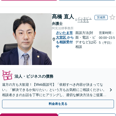
髙橋 直人
茨城県
インタビュ
ーを見る
弁護士
阿見法律事務所
さいたま市
面談方法(対
営業時間：
大宮区
から
面・電話・ビ
00:00~23:5
も相談受付
デオなど)は応
5（平日）
中
相談
法人・ビジネスの債務
遠方の方も大歓迎！【Web面談可】「依頼すべき内容が決まってな
い」「解決できるか知りたい」という方もお気軽にご相談ください。
相談者さまのお話を丁寧にヒアリングし、適切な解決方法をご提案い
たします
料金表を見る