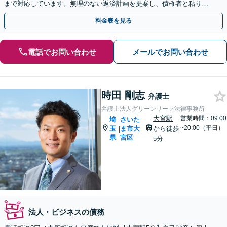
まで対応しています。無理のない返済計画を提案し、債権者と粘り強
く交渉いたします。
料金表を見る
電話でお問い合わせ
メールでお問い合わせ
時田 剛志
弁護士
弁護士法人グリーンリーフ法律事務所
大宮駅
営業時間：09:00
埼
さいた
~20:00（平日）
玉
ま市大
から徒歩
|
県
宮区
5分
法人・ビジネスの債務