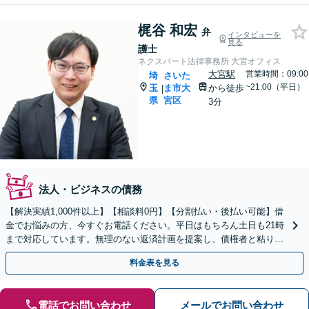
梶谷 和宏
弁
インタビューを
見る
護士
ネクスパート法律事務所 大宮オフィス
大宮駅
営業時間：09:00
埼
さいた
~21:00（平日）
玉
ま市大
から徒歩
|
県
宮区
3分
法人・ビジネスの債務
【解決実績1,000件以上】【相談料0円】【分割払い・後払い可能】借
金でお悩みの方、今すぐお電話ください。平日はもちろん土日も21時
まで対応しています。無理のない返済計画を提案し、債権者と粘り強
く交渉いたします。
料金表を見る
電話でお問い合わせ
メールでお問い合わせ