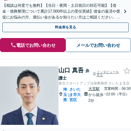
【相談は何度でも無料】【当日・夜間・土日祝日の対応可能】【借
金・債務整理について累計17,000件以上の受任実績】借金の返済や督
促にお悩みの方、過払い金があるか知りたい方はご相談ください。ベ
ストな解決策を提案いたします。
料金表を見る
電話でお問い合わせ
メールでお問い合わせ
山口 真吾
弁
インタビューを
見る
護士
東京スタートアップ法律事務所 さいたま支店
大宮駅
営業時間：06:30
埼
さいた
~22:00（平日）
玉
ま市大
から徒歩
|
県
宮区
2分