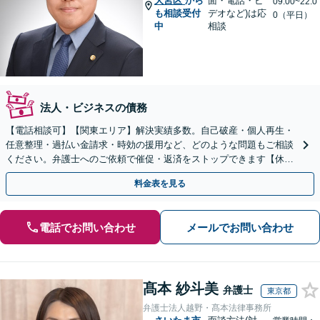
大宮区
から
面・電話・ビ
09:00~22:0
も相談受付
デオなど)は応
0（平日）
中
相談
法人・ビジネスの債務
【電話相談可】【関東エリア】解決実績多数。自己破産・個人再生・
任意整理・過払い金請求・時効の援用など、どのような問題もご相談
ください。弁護士へのご依頼で催促・返済をストップできます【休
日・夜間相談可】【分割払い可】【初回相談無料】
料金表を見る
電話でお問い合わせ
メールでお問い合わせ
髙本 紗斗美
弁護士
東京都
弁護士法人越野・髙本法律事務所