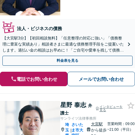
法人・ビジネスの債務
【大宮駅3分】【初回相談無料】「任意整理の対応に強い」「債務整
理に豊富な実績あり」相談者さまに最適な債務整理手段をご提案いた
します。過払い金の相談はお早めに！「ご自宅や愛車を残して債務整
理したい方は任意整理を」【分割・後払い応相談】
料金表を見る
電話でお問い合わせ
メールでお問い合わせ
星野 泰志
弁
インタビューを
見る
護士
サンライツ法律事務所
大宮駅
営業時間：09:00
埼
さいた
~21:00（平日）
玉
ま市大
から徒歩
|