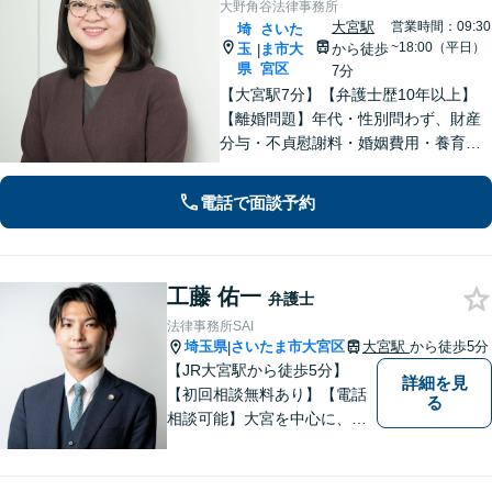
大野角谷法律事務所
大宮駅
営業時間：09:30
埼
さいた
~18:00（平日）
玉
ま市大
から徒歩
|
県
宮区
7分
【大宮駅7分】【弁護士歴10年以上】
【離婚問題】年代・性別問わず、財産
分与・不貞慰謝料・婚姻費用・養育
費・面会交流など対応【相続問題】本
の出版経験あり。相続税対応が必要に
電話で面談予約
なりそうな場合には税理士との連携も
可能です。
工藤 佑一
弁護士
法律事務所SAI
埼玉県
さいたま市大宮区
大宮駅
から徒歩5分
|
【JR大宮駅から徒歩5分】
詳細を見
【初回相談無料あり】【電話
る
相談可能】大宮を中心に、さ
いたま市、川口市、蕨市、草
加市、川越市、上尾市、蓮田
市、白岡市、鴻巣市、久喜