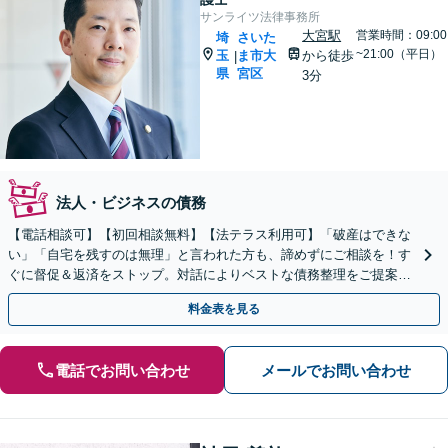
サンライツ法律事務所
大宮駅
営業時間：09:00
埼
さいた
~21:00（平日）
玉
ま市大
から徒歩
|
県
宮区
3分
法人・ビジネスの債務
【電話相談可】【初回相談無料】【法テラス利用可】「破産はできな
い」「自宅を残すのは無理」と言われた方も、諦めずにご相談を！す
ぐに督促＆返済をストップ。対話によりベストな債務整理をご提案し
ます。法人破産も実績多数【完全個室】【大宮駅3分】
料金表を見る
電話でお問い合わせ
メールでお問い合わせ