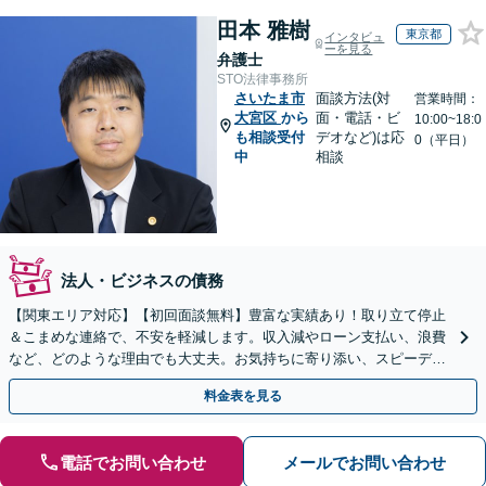
田本 雅樹
東京都
インタビュ
ーを見る
弁護士
STO法律事務所
さいたま市
面談方法(対
営業時間：
大宮区
から
面・電話・ビ
10:00~18:0
も相談受付
デオなど)は応
0（平日）
中
相談
法人・ビジネスの債務
【関東エリア対応】【初回面談無料】豊富な実績あり！取り立て停止
＆こまめな連絡で、不安を軽減します。収入減やローン支払い、浪費
など、どのような理由でも大丈夫。お気持ちに寄り添い、スピーディ
ーな解決を目指します【法テラス利用＆休日・夜間面談可】
料金表を見る
電話でお問い合わせ
メールでお問い合わせ