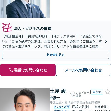
法人・ビジネスの債務
【電話相談可】【初回相談無料】【法テラス利用可】「破産はできな
い」「自宅を残すのは無理」と言われた方も、諦めずにご相談を！す
ぐに督促＆返済をストップ。対話によりベストな債務整理をご提案し
ます。法人破産も実績多数【完全個室】【大宮駅3分】
料金表を見る
電話でお問い合わせ
メールでお問い合わせ
土屋 峻
東京都
インタビュー
を見る
弁護士
弁護士法人琥珀法律事務所 新宿事務所
さいたま市
面談方法(対
営業時間：