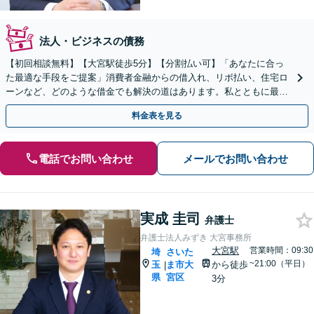
法人・ビジネスの債務
【初回相談無料】【大宮駅徒歩5分】【分割払い可】「あなたに合っ
た最適な手段をご提案」消費者金融からの借入れ、リボ払い、住宅ロ
ーンなど、どのような借金でも解決の道はあります。私とともに最善
の解決を図りましょう【安心の完全個室対応／秘密厳守】
料金表を見る
電話でお問い合わせ
メールでお問い合わせ
実成 圭司
弁護士
弁護士法人みずき 大宮事務所
大宮駅
営業時間：09:30
埼
さいた
~21:00（平日）
玉
ま市大
から徒歩
|
県
宮区
3分