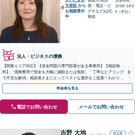
さいたま市
面談方法(対
営業時間：
大宮区
から
面・電話・ビ
10:00~19:0
も相談受付
デオなど)は応
0（平日）
中
相談
法人・ビジネスの債務
【関東エリア対応】【借金問題の専門部署がある事務所】【相談無
料】「債務整理で借金を大幅に減額または免除」「丁寧なヒアリング
で不安を解消」相談者さまにとってベストな選択をご提案！わかりや
すく丁寧に説明するのでご安心ください【休日・夜間相談可】
料金表を見る
電話でお問い合わせ
メールでお問い合わせ
吉野 大地
埼玉県
インタビュ