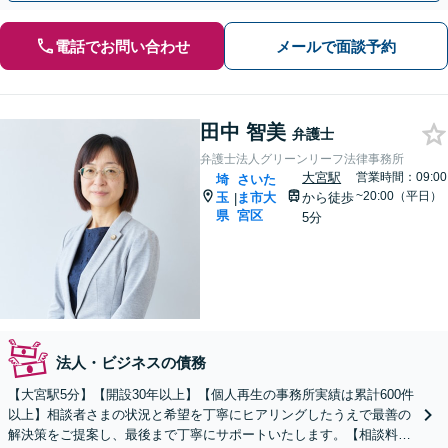
電話でお問い合わせ
メールで面談予約
田中 智美
弁護士
弁護士法人グリーンリーフ法律事務所
大宮駅
営業時間：09:00
埼
さいた
~20:00（平日）
玉
ま市大
から徒歩
|
県
宮区
5分
法人・ビジネスの債務
【大宮駅5分】【開設30年以上】【個人再生の事務所実績は累計600件
以上】相談者さまの状況と希望を丁寧にヒアリングしたうえで最善の
解決策をご提案し、最後まで丁寧にサポートいたします。【相談料無