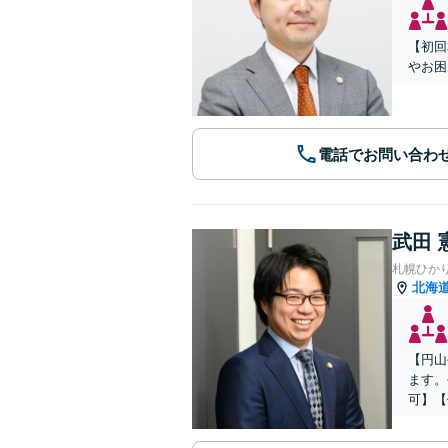
【初回
やお困
電話でお問い合わ
武田 
札幌ひか
北海
【円山
ます。
可】【