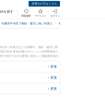
弁護士の方はこちら
&Aを探す
閲覧履歴
マイリスト
ログイン
札幌市中央区で相続・遺言に強い弁護士
札幌市中央区で相続税対策に強い弁
例を持つ弁護士なども掲載中。相続・遺言に関
所の宮本 聖也弁護士やたいへい法律事務所の
幌市中央区で土日や夜間に発生した相続税対策の
で相続税対策を法律相談できる札幌市中央区内の
変更
変更
変更