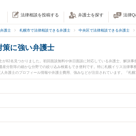
法律相談を投稿する
弁護士を探す
法律Q
弁護士
札幌市で法律相談できる弁護士
中央区で法律相談できる弁護士
対策に強い弁護士
士が82名見つかりました。初回面談無料や休日面談に対応している弁護士、解決事
遺産分割等の細かな分野での絞り込み検索もでき便利です。特に札幌イリス法律事務
 憲人弁護士のプロフィール情報や弁護士費用、強みなどが注目されています。『札
続税対策のトラブル解決の実績豊富な近くの弁護士を検索したい』『初回相談無料
者さんにおすすめです。