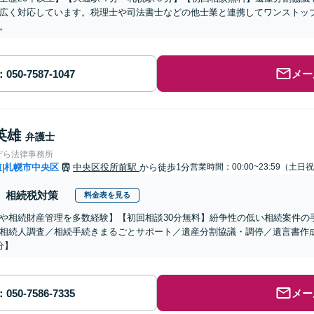
広く対応しています。税理士や司法書士などの他士業と連携してワンストッ
。
メー
英雄
弁護士
ぞら法律事務所
道
札幌市中央区
中央区役所前駅
から徒歩1分
営業時間：00:00~23:59（土日
|
相続税対策
料金表を見る
や相続財産管理を多数経験】【初回相談30分無料】紛争性の低い相続案件の
相続人調査／相続手続きまるごとサポート／遺産分割協議・調停／遺言書作成
分】
メー