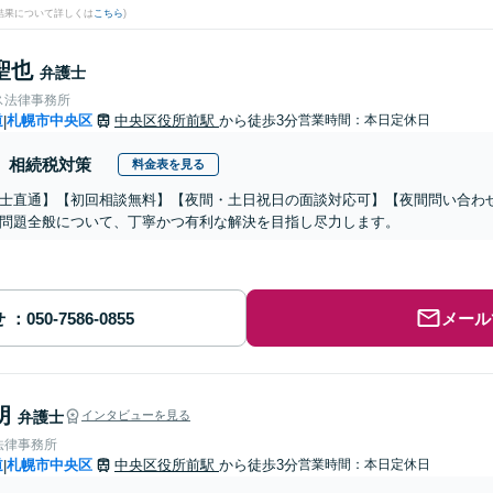
結果について詳しくは
こちら
)
聖也
弁護士
ス法律事務所
道
札幌市中央区
中央区役所前駅
から徒歩3分
営業時間：本日定休日
|
相続税対策
料金表を見る
士直通】【初回相談無料】【夜間・土日祝日の面談対応可】【夜間問い合わせ
問題全般について、丁寧かつ有利な解決を目指し尽力します。
せ
メール
朗
弁護士
インタビューを見る
法律事務所
道
札幌市中央区
中央区役所前駅
から徒歩3分
営業時間：本日定休日
|