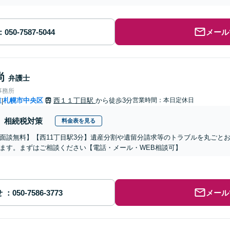
メール
尚
弁護士
事務所
道
札幌市中央区
西１１丁目駅
から徒歩3分
営業時間：本日定休日
|
相続税対策
料金表を見る
面談無料】【西11丁目駅3分】遺産分割や遺留分請求等のトラブルを丸ごと
ます。まずはご相談ください【電話・メール・WEB相談可】
せ
メール