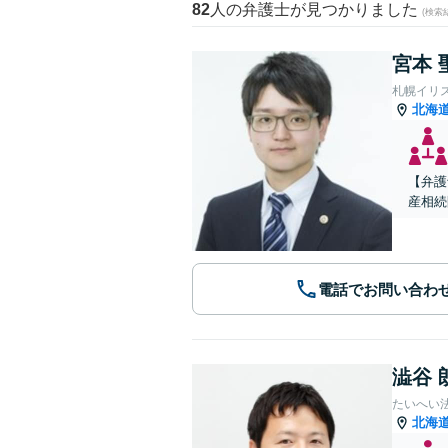
82
人の弁護士が見つかりました
(検索
宮本 
札幌イリ
北海
【弁護
産相続
電話でお問い合わ
澁谷 
たいへい
北海