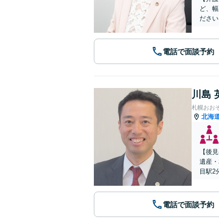
ど、幅
ださい
電話で面談予約
川島 
札幌おお
北海
【後見
遺産・
目駅2
電話で面談予約