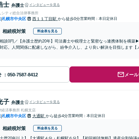
浩士
弁護士
インタビューを見る
人シティ総合法律事務所
道
札幌市中央区
西１１丁目駅
から徒歩0分
営業時間：本日定休日
|
相続税対策
料金表を見る
相談0円／【弁護士歴約20年】司法書士や税理士と緊密なっ連携体制を構築▶
対応。人間関係に配慮しながら、紛争介入し、より良い解決を目指します【メ
せ
メール
光子
弁護士
インタビューを見る
律経済事務所 札幌支店
道
札幌市中央区
大通駅
から徒歩4分
営業時間：本日定休日
|
相続税対策
料金表を見る
士歴20年以上】【大通駅４分・札幌駅６分】【初回相談無料】遺産分割協議