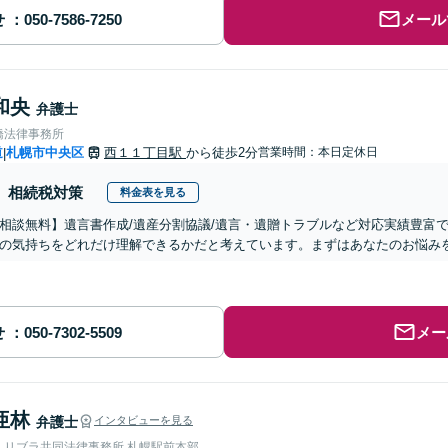
せ
メール
和央
弁護士
橋法律事務所
道
札幌市中央区
西１１丁目駅
から徒歩2分
営業時間：本日定休日
|
相続税対策
料金表を見る
相談無料】遺言書作成/遺産分割協議/遺言・遺贈トラブルなど対応実績豊富
の気持ちをどれだけ理解できるかだと考えています。まずはあなたのお悩み
せ
メー
亜林
弁護士
インタビューを見る
人リブラ共同法律事務所 札幌駅前本部