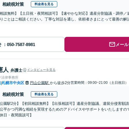
相続税対策
料金表を見る
相談無料】【土日祝・夜間相談可】【速やかな対応】遺産分割協議・調停／
りごとはご相談ください。丁寧な対話を通し、依頼者さまにとって最善の解
せ
メール
憲人
弁護士
インタビューを見る
り法律事務所
道
札幌市中央区
円山公園駅
から徒歩2分
営業時間：09:00~21:00（土日祝日）
|
相続税対策
料金表を見る
公園駅2分】【初回相談無料】【出張相談可】遺産分割協議、遺留分侵害額
公平かつ円満な相続を実現するためのアドバイスやサポートをいたしますの
休日・夜間面談可】