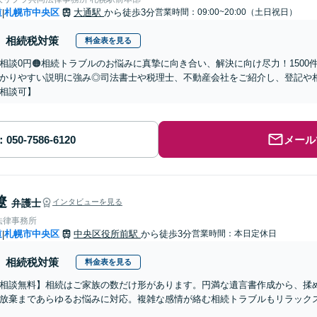
道
札幌市中央区
大通駅
から徒歩3分
営業時間：09:00~20:00（土日祝日）
|
相続税対策
料金表を見る
回相談0円🟠相続トラブルのお悩みに真摯に向き合い、解決に向け尽力！150
かりやすい説明に強み◎司法書士や税理士、不動産会社をご紹介し、登記や
相談可】
メール
遼
弁護士
インタビューを見る
法律事務所
道
札幌市中央区
中央区役所前駅
から徒歩3分
営業時間：本日定休日
|
相続税対策
料金表を見る
相談無料】相続はご家族の数だけ形があります。円満な遺言書作成から、揉
放棄まであらゆるお悩みに対応。複雑な感情が絡む相続トラブルもリラックス