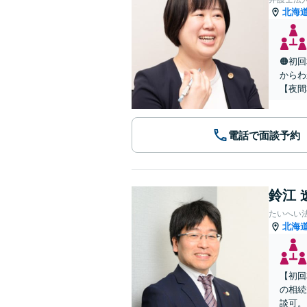
北海
🟠初
からわ
【夜間
電話で面談予約
鈴江 
たいへい
北海
【初回
の相続
談可。