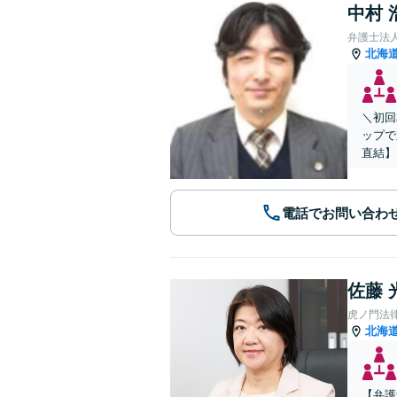
中村 
弁護士法
北海
＼初回
ップで
直結】
電話でお問い合わ
佐藤 
虎ノ門法
北海
【弁護