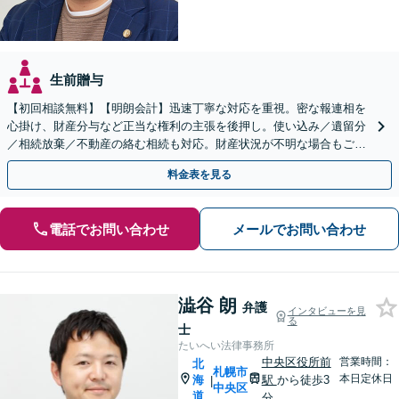
生前贈与
【初回相談無料】【明朗会計】迅速丁寧な対応を重視。密な報連相を
心掛け、財産分与など正当な権利の主張を後押し。使い込み／遺留分
／相続放棄／不動産の絡む相続も対応。財産状況が不明な場合もご相
談ください【休日・夜間対応可能】
料金表を見る
電話でお問い合わせ
メールでお問い合わせ
澁谷 朗
弁護
インタビューを見
る
士
たいへい法律事務所
中央区役所前
営業時間：
北
札幌市
本日定休日
海
駅
から徒歩3
|
中央区
道
分