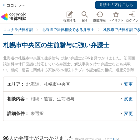
弁護士の方はこちら
ココナラへ
投稿する
探す
閲覧履歴
マイリスト
ログイン
ココナラ法律相談
北海道で法律相談できる弁護士
札幌市で法律相談で
札幌市中央区の生前贈与に強い弁護士
北海道の札幌市中央区で生前贈与に強い弁護士が96名見つかりました。初回面
談無料や休日面談に対応している弁護士、解決事例を持つ弁護士なども掲載
中。相続・遺言に関係する家族間の相続トラブルや認知症の相続、遺産分割等
の細かな分野での絞り込み検索もでき便利です。特に春楡法律事務所の丹波 良
太弁護士やみなみむら法律事務所の南村 早紀弁護士、虎ノ門法律経済事務所 札
エリア
北海道、札幌市中央区
変更
幌支店の佐藤 光子弁護士のプロフィール情報や弁護士費用、強みなどが注目さ
れています。『札幌市中央区で土日や夜間に発生した生前贈与のトラブルを今
相談内容
相続・遺言、生前贈与
変更
すぐに弁護士に相談したい』『生前贈与のトラブル解決の実績豊富な近くの弁
護士を検索したい』『初回相談無料で生前贈与を法律相談できる札幌市中央区
内の弁護士に相談予約したい』などでお困りの相談者さんにおすすめです。
詳細条件
未選択
変更
96
人の弁護士が見つかりました
(検索結果について詳しくは
こちら
)