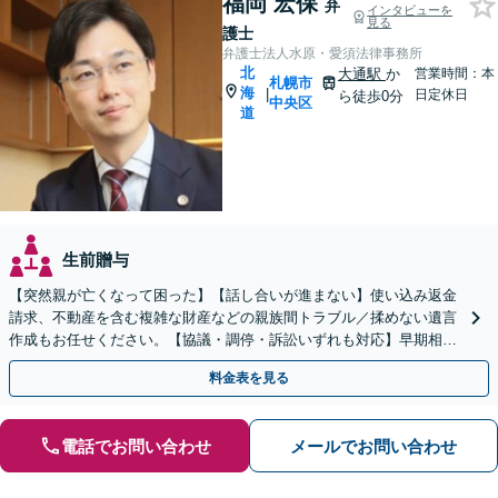
福岡 宏保
弁
インタビューを
見る
護士
弁護士法人水原・愛須法律事務所
北
大通駅
か
営業時間：本
札幌市
海
|
日定休日
ら徒歩0分
中央区
道
生前贈与
【突然親が亡くなって困った】【話し合いが進まない】使い込み返金
請求、不動産を含む複雑な財産などの親族間トラブル／揉めない遺言
作成もお任せください。【協議・調停・訴訟いずれも対応】早期相談
で早期解決を！【地下鉄大通駅から直結ビル】
料金表を見る
電話でお問い合わせ
メールでお問い合わせ