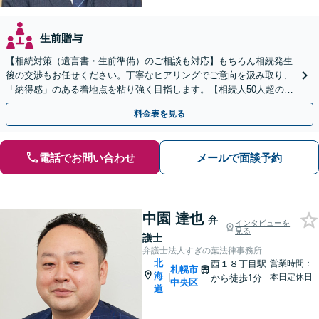
生前贈与
【相続対策（遺言書・生前準備）のご相談も対応】もちろん相続発生
後の交渉もお任せください。丁寧なヒアリングでご意向を汲み取り、
「納得感」のある着地点を粘り強く目指します。【相続人50人超の交
渉経験あり】【WEB面談可】【西18丁目駅徒歩1分】
料金表を見る
電話でお問い合わせ
メールで面談予約
中園 達也
弁
インタビューを
見る
護士
弁護士法人すぎの葉法律事務所
北
西１８丁目駅
営業時間：
札幌市
海
|
本日定休日
から徒歩1分
中央区
道