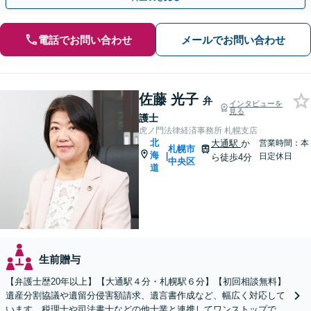
電話でお問い合わせ
メールでお問い合わせ
佐藤 光子
弁
インタビューを
見る
護士
虎ノ門法律経済事務所 札幌支店
北
大通駅
か
営業時間：本
札幌市
海
|
日定休日
ら徒歩4分
中央区
道
生前贈与
【弁護士歴20年以上】【大通駅４分・札幌駅６分】【初回相談無料】
遺産分割協議や遺留分侵害額請求、遺言書作成など、幅広く対応して
います。税理士や司法書士などの他士業と連携してワンストップでの