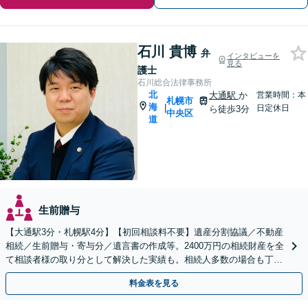
石川 貴博
弁
インタビューを
見る
護士
石川総合法律事務所
北
大通駅
か
営業時間：本
札幌市
海
|
日定休日
ら徒歩3分
中央区
道
生前贈与
【大通駅3分・札幌駅4分】【初回相談料不要】遺産分割協議／不動産
相続／生前贈与・寄与分／遺言書の作成等。2400万円の相続財産を全
て相談者様の取り分として解決した実績も。相続人多数の場合も丁寧
に対応し相談者様の目指す解決に向けて尽力します。
料金表を見る