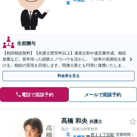
中央区
道
生前贈与
【初回相談無料】【弁護士歴30年以上】遺産分割や遺言書作成、相続
放棄など。長年培った経験とノウハウを活かし、「紛争の長期化を避
ける」相続の実現を目指します。関連士業とも円滑に連携いたします
【平日夜・土曜相談可】【西11丁目駅1分】
料金表を見る
電話で面談予約
メールで面談予約
髙橋 和央
弁護士
諏訪・髙橋法律事務所
北
西１１丁目駅
営業時間：