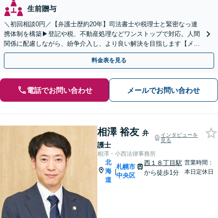
生前贈与
＼初回相談0円／【弁護士歴約20年】司法書士や税理士と緊密なっ連
携体制を構築▶︎登記や税、不動産処理などワンストップで対応。人間
関係に配慮しながら、紛争介入し、より良い解決を目指します【メデ
ィア出演実績多数】【西11丁目駅直結】
料金表を見る
電話でお問い合わせ
メールでお問い合わせ
相澤 裕友
弁
インタビューを
見る
護士
相澤・小西法律事務所
北
西１８丁目駅
営業時間：
札幌市
海
|
本日定休日
から徒歩1分
中央区
道