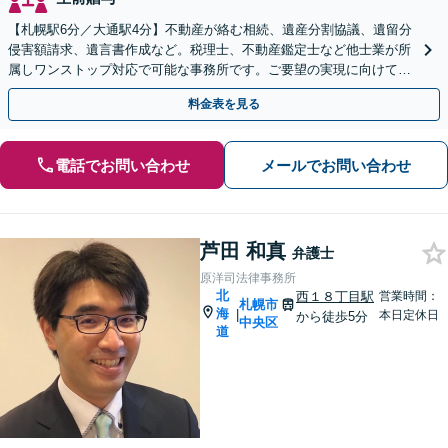
【札幌駅6分／大通駅4分】不動産が絡む相続、遺産分割協議、遺留分
侵害額請求、遺言書作成など。税理士、不動産鑑定士など他士業が所
属しワンストップ対応で可能な事務所です。ご要望の実現に向けて、
複数の解決策をご提案いたします【初回相談無料】
料金表を見る
電話でお問い合わせ
メールでお問い合わせ
芦田 和真
弁護士
原洋司法律事務所
北
西１８丁目駅
営業時間：
札幌市
海
|
本日定休日
から徒歩5分
中央区
道