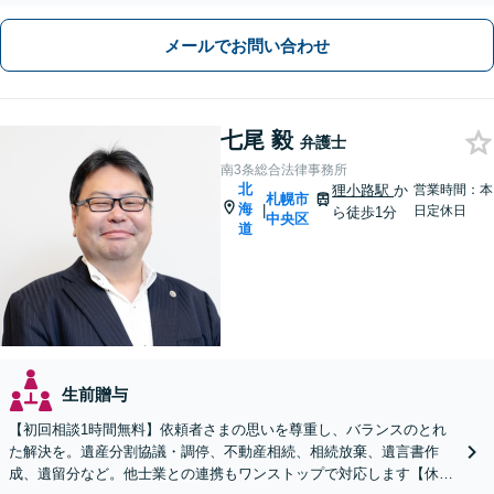
メールでお問い合わせ
七尾 毅
弁護士
南3条総合法律事務所
北
狸小路駅
か
営業時間：本
札幌市
海
|
日定休日
ら徒歩1分
中央区
道
生前贈与
【初回相談1時間無料】依頼者さまの思いを尊重し、バランスのとれ
た解決を。遺産分割協議・調停、不動産相続、相続放棄、遺言書作
成、遺留分など。他士業との連携もワンストップで対応します【休