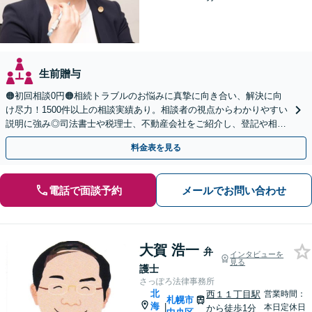
生前贈与
🟠初回相談0円🟠相続トラブルのお悩みに真摯に向き合い、解決に向
け尽力！1500件以上の相談実績あり。相談者の視点からわかりやすい
説明に強み◎司法書士や税理士、不動産会社をご紹介し、登記や相続
税の申告までワンストップで対応【夜間相談可】
料金表を見る
電話で面談予約
メールでお問い合わせ
大賀 浩一
弁
インタビューを
見る
護士
さっぽろ法律事務所
北
西１１丁目駅
営業時間：
札幌市
海
|
本日定休日
から徒歩1分