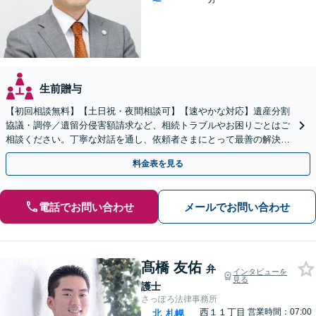
生前贈与
【初回相談無料】【土日祝・夜間相談可】【速やかな対応】遺産分割
協議・調停／遺留分侵害額請求など、相続トラブルやお困りごとはご
相談ください。丁寧な対話を通し、依頼者さまにとって最善の解決を
目指します。
料金表を見る
電話でお問い合わせ
メールでお問い合わせ
髙橋 友佑
弁
インタビューを
見る
護士
さっぽろ法律事務所
西１１丁目
営業時間：07:00
北
札幌