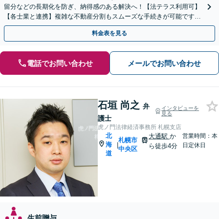
留分などの長期化を防ぎ、納得感のある解決へ！【法テラス利用可】
【各士業と連携】複雑な不動産分割もスムーズな手続きが可能です
【夜間・休日対応可】【完全個室】
料金表を見る
電話でお問い合わせ
メールでお問い合わせ
石垣 尚之
弁
インタビューを
見る
護士
虎ノ門法律経済事務所 札幌支店
北
大通駅
か
営業時間：本
札幌市
海
|
日定休日
ら徒歩4分
中央区
道
生前贈与