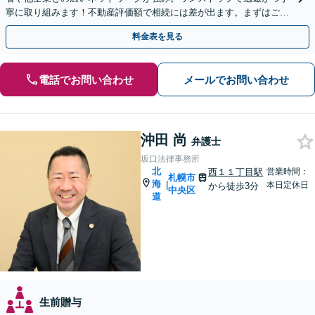
寧に取り組みます！不動産評価額で相続には差が出ます。まずはご相
談ください【出張｜オンライン相談可】【休日夜間面談可】
料金表を見る
電話でお問い合わせ
メールでお問い合わせ
沖田 尚
弁護士
坂口法律事務所
北
西１１丁目駅
営業時間：
札幌市
海
|
本日定休日
から徒歩3分
中央区
道
生前贈与