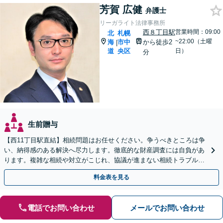
芳賀 広健
弁護士
リーガライト法律事務所
西８丁目駅
営業時間：09:00
北
札幌
~22:00（土曜
海
市中
から徒歩2
|
道
央区
日）
分
生前贈与
【西11丁目駅直結】相続問題はお任せください。争うべきところは争
い、納得感のある解決へ尽力します。徹底的な財産調査には自負があ
ります。複雑な相続や対立がこじれ、協議が進まない相続トラブルも
ぜひご相談ください。【土日祝・夜間相談対応可能】
料金表を見る
電話でお問い合わせ
メールでお問い合わせ