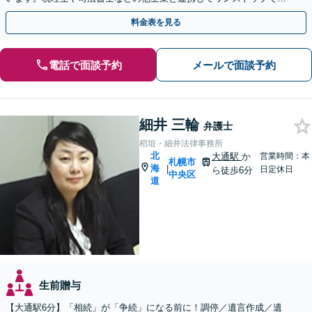
解決が可能です。ぜひご相談ください。
料金表を見る
電話で面談予約
メールで面談予約
細井 三輪
弁護士
稻垣・細井法律事務所
北
大通駅
か
営業時間：本
札幌市
海
|
日定休日
ら徒歩6分
中央区
道
生前贈与
【大通駅6分】「相続」が「争続」になる前に！調停／遺言作成／遺