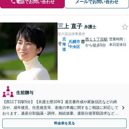
電話でお問い合わせ
メールでお問い合わせ
三上 直子
弁護士
星六花法律事務所
北
西１１丁目駅
営業時間：
札幌市
海
|
本日定休日
から徒歩5分
中央区
道
生前贈与
【西11丁目駅5分】【弁護士歴10年】遺言書作成や家族信託などの終
活や、成年後見、任意後見等、老後の準備に関するご相談に対応して
おります。遺産分割協議・調停、相続放棄、遺留分侵害額請求など
も、お任せください。【初回相談無料】【Web面談可】
料金表を見る