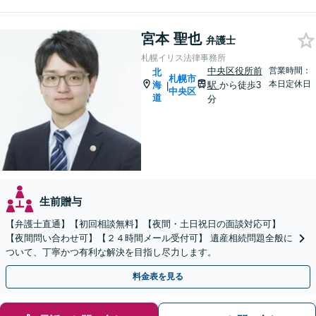
宮本 聖也
弁護士
札幌イリス法律事務所
中央区役所前
営業時間：
北
札幌市
本日定休日
海
駅
から徒歩3
|
中央区
道
分
生前贈与
【弁護士直通】【初回相談無料】【夜間・土日祝日の面談対応可】
【夜間問い合わせ可】【２４時間メール受付可】 遺産相続問題全般に
ついて、丁寧かつ有利な解決を目指し尽力します。
料金表を見る