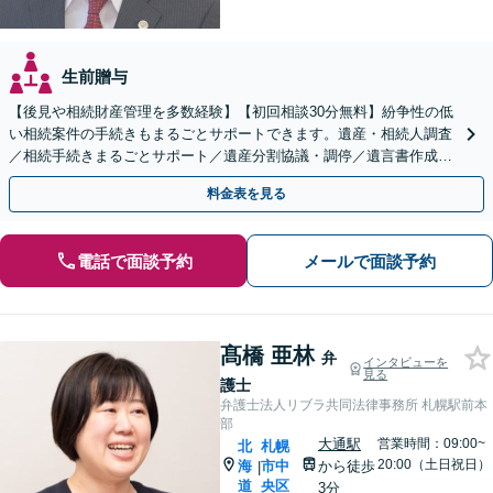
生前贈与
【後見や相続財産管理を多数経験】【初回相談30分無料】紛争性の低
い相続案件の手続きもまるごとサポートできます。遺産・相続人調査
／相続手続きまるごとサポート／遺産分割協議・調停／遺言書作成な
ど、解決実績多数あり。【西11丁目駅2分】
料金表を見る
電話で面談予約
メールで面談予約
髙橋 亜林
弁
インタビューを
見る
護士
弁護士法人リブラ共同法律事務所 札幌駅前本
部
大通駅
営業時間：09:00~
北
札幌
20:00（土日祝日）
海
市中
から徒歩
|
道
央区
3分