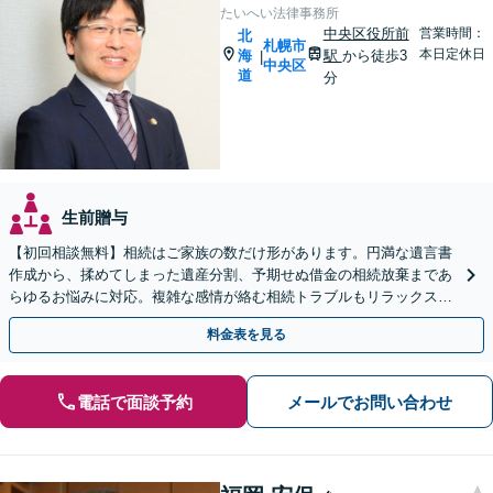
たいへい法律事務所
中央区役所前
営業時間：
北
札幌市
本日定休日
海
駅
から徒歩3
|
中央区
道
分
生前贈与
【初回相談無料】相続はご家族の数だけ形があります。円満な遺言書
作成から、揉めてしまった遺産分割、予期せぬ借金の相続放棄まであ
らゆるお悩みに対応。複雑な感情が絡む相続トラブルもリラックスし
てお話しいただけます。WEB面談可。
料金表を見る
電話で面談予約
メールでお問い合わせ