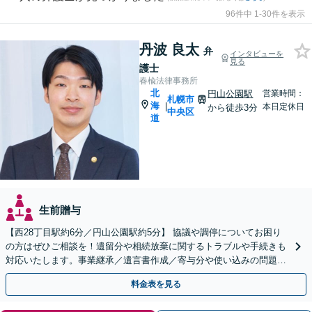
96件中 1-30件を表示
丹波 良太
弁
インタビューを
見る
護士
春楡法律事務所
北
円山公園駅
営業時間：
札幌市
海
|
本日定休日
から徒歩3分
中央区
道
生前贈与
【西28丁目駅約6分／円山公園駅約5分】 協議や調停についてお困り
の方はぜひご相談を！遺留分や相続放棄に関するトラブルや手続きも
対応いたします。事業継承／遺言書作成／寄与分や使い込みの問題／
家族信託の手続き
料金表を見る