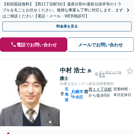
【初回面談無料】【西11丁目駅3分】遺産分割や遺留分請求等のトラ
ブルを丸ごとお任せください。複雑な事案も丁寧に対応します。まず
はご相談ください【電話・メール・WEB相談可】
料金表を見る
電話でお問い合わせ
メールでお問い合わせ
中村 浩士
弁
インタビューを
見る
護士
弁護士法人シティ総合法律事務所
北
西１１丁目駅
営業時間：
札幌市
海
|
本日定休日
から徒歩0分
中央区
道