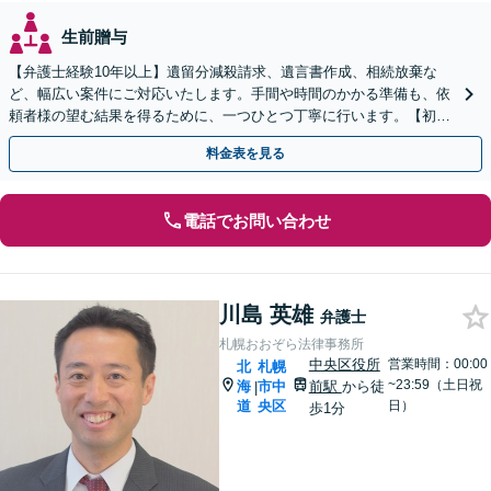
生前贈与
【弁護士経験10年以上】遺留分減殺請求、遺言書作成、相続放棄な
ど、幅広い案件にご対応いたします。手間や時間のかかる準備も、依
頼者様の望む結果を得るために、一つひとつ丁寧に行います。【初回
相談無料】【分割払い対応】
料金表を見る
電話でお問い合わせ
川島 英雄
弁護士
札幌おおぞら法律事務所
中央区役所
営業時間：00:00
北
札幌
~23:59（土日祝
海
市中
前駅
から徒
|
道
央区
日）
歩1分