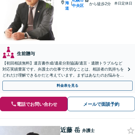
札幌市
海
|
本日定休日
から徒歩2分
中央区
道
生前贈与
【初回相談無料】遺言書作成/遺産分割協議/遺言・遺贈トラブルなど
対応実績豊富です。弁護士の仕事で大切なことは、相談者の気持ちを
どれだけ理解できるかだと考えています。まずはあなたのお悩みを聞
かせてください。
料金表を見る
電話でお問い合わせ
メールで面談予約
近藤 岳
弁護士