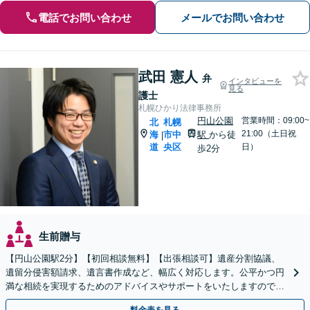
電話でお問い合わせ
メールでお問い合わせ
武田 憲人
弁
インタビューを
見る
護士
札幌ひかり法律事務所
円山公園
営業時間：09:00~
北
札幌
21:00（土日祝
海
市中
駅
から徒
|
道
央区
日）
歩2分
生前贈与
【円山公園駅2分】【初回相談無料】【出張相談可】遺産分割協議、
遺留分侵害額請求、遺言書作成など、幅広く対応します。公平かつ円
満な相続を実現するためのアドバイスやサポートをいたしますので、
ぜひご相談ください。【電話相談可】【休日・夜間面談可】