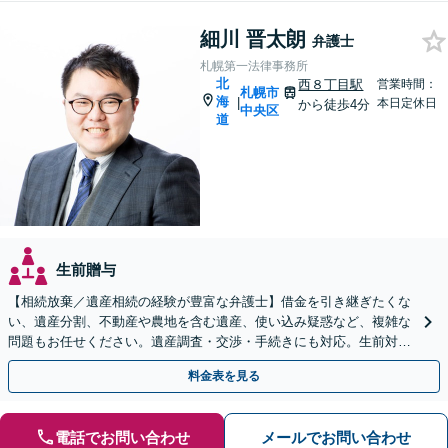
細川 晋太朗
弁護士
札幌第一法律事務所
北
西８丁目駅
営業時間：
札幌市
海
|
本日定休日
から徒歩4分
中央区
道
生前贈与
【相続放棄／遺産相続の経験が豊富な弁護士】借金を引き継ぎたくな
い、遺産分割、不動産や農地を含む遺産、使い込み疑惑など、複雑な
問題もお任せください。遺産調査・交渉・手続きにも対応。生前対策
として遺言書作成も可【初回面談無料】
料金表を見る
電話でお問い合わせ
メールでお問い合わせ