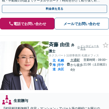
税・不動産の問題までトータルサポート！時間をかけて粘り強く対応
し、円満な解決を目指します【西18丁目駅3分】
料金表を見る
電話でお問い合わせ
メールでお問い合わせ
斉藤 由佳
弁
インタビューを
見る
護士
ネクスパート法律事務所 札幌オフィス
大通駅
営業時間：09:00~
北
札幌
21:00（土日祝日）
海
市中
から徒歩
|
道
央区
4分
生前贈与
【初回相談料無料】住宅・マンション・アパート等の相続にお困りの