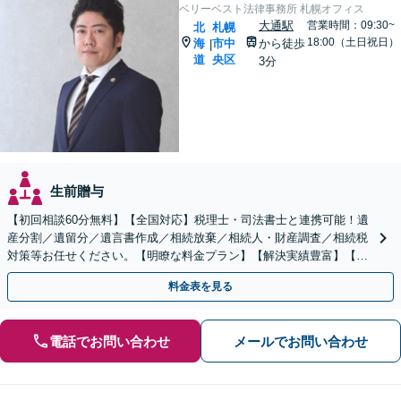
ベリーベスト法律事務所 札幌オフィス
大通駅
営業時間：09:30~
北
札幌
18:00（土日祝日）
海
市中
から徒歩
|
道
央区
3分
生前贈与
【初回相談60分無料】【全国対応】税理士・司法書士と連携可能！遺
産分割／遺留分／遺言書作成／相続放棄／相続人・財産調査／相続税
対策等お任せください。【明瞭な料金プラン】【解決実績豊富】【電
話相談可】
料金表を見る
電話でお問い合わせ
メールでお問い合わせ