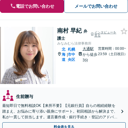
電話でお問い合わせ
メールでお問い合わせ
南村 早紀
弁
インタビューを
見る
護士
みなみむら法律事務所
大通駅
営業時間：00:00~
北
札幌
23:59（土日祝日）
海
市中
から徒歩
|
道
央区
3分
生前贈与
最短即日で無料相談OK【来所不要】【元銀行員】自らの相続経験を
踏まえ、お悩みに寄り添い親身にサポート。初回相談から解決まで、
私が一貫して担当します。遺言書作成・銀行手続き・登記のアドバイ
スもお任せください【チカホ直結／駐車場あり】
料金表を見る