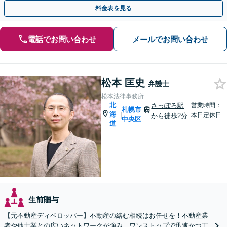
日・夜間面談OK】【すすきの駅2分】
料金表を見る
電話でお問い合わせ
メールでお問い合わせ
松本 匡史
弁護士
松本法律事務所
北
さっぽろ駅
営業時間：
札幌市
海
|
本日定休日
から徒歩2分
中央区
道
生前贈与
【元不動産ディベロッパー】不動産の絡む相続はお任せを！不動産業
者や他士業との広いネットワークが強み。ワンストップで迅速かつ丁