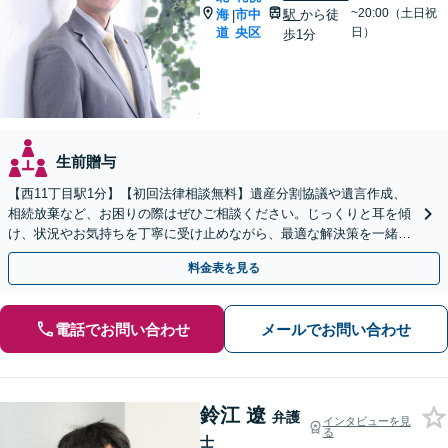
~20:00（土日祝
海
市中
駅
から徒
|
道
央区
日）
歩1分
生前贈与
【西11丁目駅1分】【初回法律相談無料】遺産分割協議や遺言作成、
相続放棄など、お困りの際はぜひご相談ください。じっくりと耳を傾
け、状況やお気持ちを丁寧に受け止めながら、最適な解決策を一緒に
考えてまいります。【電話・メール・WEB相談可】
料金表を見る
電話でお問い合わせ
メールでお問い合わせ
鈴江 遼
弁護
インタビューを見
る
士