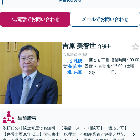
料金表を見る
電話でお問い合わせ
メールでお問い合わせ
吉原 美智世
弁護士
吉原法律事務所
西１８丁目
営業時間：09:00
北
札幌
~15:00（土曜
海
市中
駅
から徒歩
|
道
央区
日）
2分
生前贈与
依頼前の相談は何度でも無料！【電話・メール相談可】【後払い可】
【弁護士歴30年以上】司法書士・税理士・不動産業者と連携／登記・