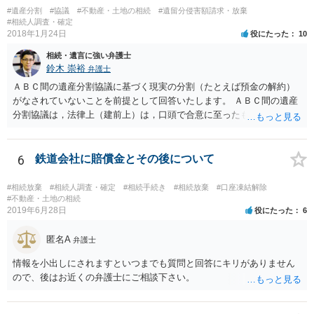
伸長して調査したところ、サラ金に対する過払金など相当な財産が見
#遺産分割
#協議
#不動産・土地の相続
#遺留分侵害額請求・放棄
つかったため相続したという事例がありました。
#相続人調査・確定
2018年1月24日
役にたった
10
相続・遺言に強い弁護士
鈴木 崇裕
弁護士
ＡＢＣ間の遺産分割協議に基づく現実の分割（たとえば預金の解約）
がなされていないことを前提として回答いたします。 ＡＢＣ間の遺産
分割協議は，法律上（建前上）は，口頭で合意に至ったものであって
も有効です。 しかし，口頭で合意したことを立証する方法がありませ
ん。 また，不動産の名義を移転するためには，遺産分割協議書への署
名捺印を得る必要があります。 したがって，残念ながら，「ＡＢＣ間
6
鉄道会社に賠償金とその後について
の遺産分割協議が有効に成立している」という前提に基づく主張は困
難と思われます。 「ＡＢＣ間の遺産分割協議は未了のまま，ＡとＢが
#相続放棄
#相続人調査・確定
#相続手続き
#相続放棄
#口座凍結解除
死亡し，二次相続が発生した」という前提に基づいて協議を進める必
#不動産・土地の相続
2019年6月28日
役にたった
6
要があります。 もちろん，Ｃの立場としては，ＡＢＣ間の遺産分割協
議の内容を前提とした主張をすることが最も有利ですが，ＡＢの相続
匿名A
人は応じない姿勢を示していることから，実現は困難だと思います。
弁護士
主張としては維持しつつも，現実的な解決方法（遺産分割協議の落と
情報を小出しにされますといつまでも質問と回答にキリがありません
しどころ）としては，譲歩することを甘受しなければならないかもし
ので、後はお近くの弁護士にご相談下さい。
れません。