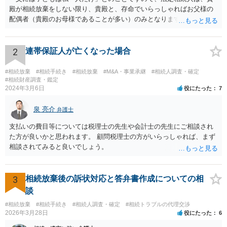
殿が相続放棄をしない限り、貴殿と、存命でいらっしゃればお父様の
配偶者（貴殿のお母様であることが多い）のみとなります。遺言がな
い限り、「次男」（お父様の弟）らの相続権は発生しません。
2
連帯保証人が亡くなった場合
#相続放棄
#相続手続き
#相続放棄
#M&A・事業承継
#相続人調査・確定
#相続財産調査・鑑定
2024年3月6日
役にたった
7
泉 亮介
弁護士
支払いの費目等については税理士の先生や会計士の先生にご相談され
た方が良いかと思われます。 顧問税理士の方がいらっしゃれば、まず
相談されてみると良いでしょう。
3
相続放棄後の訴状対応と答弁書作成についての相
談
#相続放棄
#相続手続き
#相続人調査・確定
#相続トラブルの代理交渉
2026年3月28日
役にたった
6