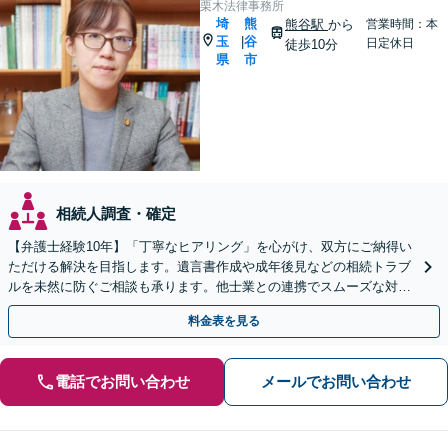
栗木法律事務所
埼
熊
熊谷駅
から
営業時間：本
玉
谷
|
日定休日
徒歩10分
県
市
相続人調査・確定
【弁護士経験10年】「丁寧なヒアリング」を心がけ、双方にご納得い
ただける解決を目指します。遺言書作成や成年後見などの相続トラブ
ルを未然に防ぐご相談も承ります。他士業との連携でスムーズな対処
が可能です
料金表を見る
電話でお問い合わせ
メールでお問い合わせ