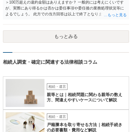
とになるでしょう。
＞100万超えの違約金額はありえますか？ 一般的には考えにくいです
が、実際にあり得るかは否かは委任事項や委任後の業務処理状況等に
よるでしょう。 此方での当方回答は以上で終了となりますが、参考に
なりましたら幸いです。
もっとみる
相続人調査・確定に関連する法律相談コラム
相続・遺言
親等とは｜相続問題に関わる親等の数え
方、間違えやすいケースについて解説
相続・遺言
戸籍謄本を取り寄せる方法｜相続手続き
の必要書類・費用など解説