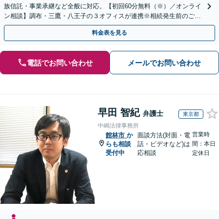
族信託・事業承継など全般に対応。【初回60分無料（※）／オンライ
ン相談】調布・三鷹・八王子の３オフィスが連携※相続発生前のご相
談など有料相談になるものもございます。
料金表を見る
電話でお問い合わせ
メールでお問い合わせ
早田 智紀
弁護士
東京都
中嶋法律事務所
営業時
館林市
か
面談方法(対面・電
らも相談
話・ビデオなど)は
間：本日
受付中
応相談
定休日