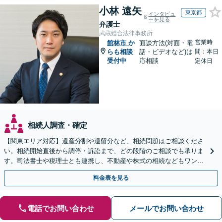
小林 遠矢
東京都
インタビュ
ーを見る
弁護士
武蔵総合法律事務所
営業時
館林市
か
面談方法(対面・電
らも相談
話・ビデオなど)は
間：本日
受付中
応相談
定休日
相続人調査・確定
【関東エリア対応】遺産分割や遺留分など、相続問題はご相談くださ
い。相続開始直後から調停・訴訟まで、どの段階のご相談でも承りま
す。司法書士や税理士とも連携し、不動産や株式の相続などもワンス
トップで対応可能。遺言書作成や事業承継のご相談にも対応
料金表を見る
電話でお問い合わせ
メールでお問い合わせ