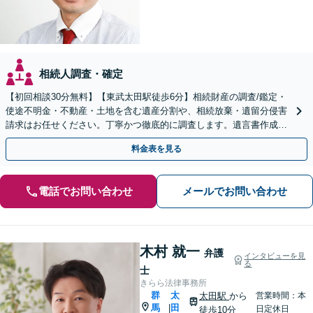
相続人調査・確定
【初回相談30分無料】【東武太田駅徒歩6分】相続財産の調査/鑑定・
使途不明金・不動産・土地を含む遺産分割や、相続放棄・遺留分侵害
請求はお任せください。丁寧かつ徹底的に調査します。遺言書作成・
成年後見など就活サポートも行っています。
料金表を見る
電話でお問い合わせ
メールでお問い合わせ
木村 就一
弁護
インタビューを見
る
士
きらら法律事務所
群
太
太田駅
から
営業時間：本
馬
田
|
日定休日
徒歩10分