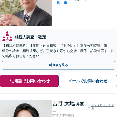
県
市
相続人調査・確定
【初回相談無料】【夜間・休日相談可（要予約）】遺産分割協議、遺
留分の請求、相続放棄など。手続き対応から交渉、調停、訴訟対応ま
で幅広くお任せください
料金表を見る
電話でお問い合わせ
メールでお問い合わせ
吉野 大地
弁護
インタビューを見
る
士
大地法律事務所