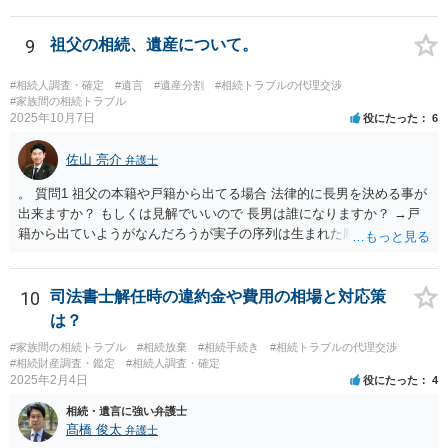
の取り分です。）。 Ｘ，Ｙ，Ｚ（またＺの子）はそれぞれ３分の１ず
つの相続分を有していますので， そのことを前提として，遺産分割協
議をすることになります（必ずしも３分の１ずつにしなくても，合意
9
祖父の相続、遺産について。
ができれば構いません。）。 今後の対応としては， ①伯母さんの相続
財産（遺産）の全容を整理する（預貯金，有価証券，不動産等の有無
#相続人調査・確定
#遺言
#遺産分割
#相続トラブルの代理交渉
を調べることになります。） ②相続財産に照らし，相続税の申告の準
#家族間の相続トラブル
2025年10月7日
役にたった
6
備をする（税理士の先生にご相談ください。） ③遺産分割協議をする
（ご本人同士で行っても構いませんし，弁護士に相談することもよろ
佐山 亮介
しいと思います。） ことになります。
弁護士
。 質問1 祖父の本籍や戸籍から出てる場合 法律的に長男を決める事が
出来ますか？ もしくは見解でいいので 長男は誰になりますか？ →戸
籍から出ていようがなんだろうが実子の序列は生まれた順ですから、
先方が後から生まれたならばお父様がお祖父様の長男です。 質問2 遺
書が腹違いの長男に向けてある場合 書かれてる内容が最優先にされる
のですか？ →遺書というのが、法律上の遺言の形式を守っている限り
10
司法書士解任時の違約金や費用の相場と対応策
はそのとおりです。 質問3 父が腹違いの長男に法律的に優位になれそ
は？
うな事はありますか？ →遺言が有効な場合、優位に立つことはできま
#家族間の相続トラブル
#相続放棄
#相続手続き
#相続トラブルの代理交渉
せんが、お祖父様が認知症であるなどの「遺言が作れないはずの事
#相続財産調査・鑑定
#相続人調査・確定
情」があるならば①遺言無効確認の訴えを起こすのは一つの手です。
2025年2月4日
役にたった
4
それができない場合は②遺留分侵害額請求で争うほかありません。 質
相続・遺言に強い弁護士
問4 相続トラブルの代理交渉は可能でしょうか。 →一般論としては可
髙橋 俊太
弁護士
能ですが、お伺いする内容ですとお祖父様が亡くなられた後に動くこ