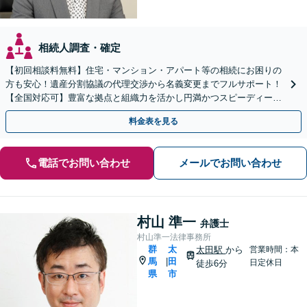
相続人調査・確定
【初回相談料無料】住宅・マンション・アパート等の相続にお困りの
方も安心！遺産分割協議の代理交渉から名義変更までフルサポート！
【全国対応可】豊富な拠点と組織力を活かし円満かつスピーディーに
相続手続きをお手伝いします【取扱い実績2000件以上】
料金表を見る
電話でお問い合わせ
メールでお問い合わせ
村山 準一
弁護士
村山準一法律事務所
群
太
太田駅
から
営業時間：本
馬
田
|
日定休日
徒歩6分
県
市