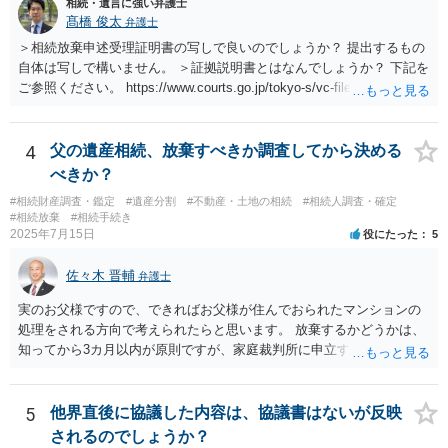
相続・遺言に強い弁護士
髙橋 俊太
弁護士
＞相続放棄申述受理証明書の写しで良いのでしょうか？ 提出するもの
自体は写しで構いません。 ＞証拠説明書とはなんでしょうか？ 下記を
ご参照ください。 https://www.courts.go.jp/tokyo-s/vc-files/tokyo-s/file/
14-1kisairei.pdf
4
父の遺産相続、放棄すべきか調査してから決める
べきか？
#相続財産調査・鑑定
#遺産分割
#不動産・土地の相続
#相続人調査・確定
#相続放棄
#相続手続き
2025年7月15日
役にたった
5
佐々木 晋輔
弁護士
実のお父様ですので、できればお父様が住んでおられたマンションの
処理をされる方向で考えられたらと思います。 放棄するかどうかは、
知ってから3カ月以内が原則ですが、家庭裁判所に申立すれば3カ月の
期間を伸長することができます。 その間に、財産の状況を調査して、
放棄するかどうか決めることができます。 銀行やサラ金が数年も放置
することはありませんので、数年後に借金が発見される可能性はほぼ
5
他界直後に協議した内容は、協議書はないが反映
ありません。 なお、私が扱った相続放棄を検討していた案件で、期間
されるのでしょうか？