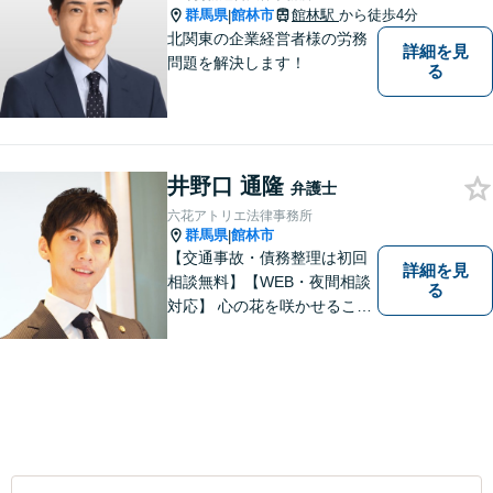
群馬県
館林市
館林駅
から徒歩4分
|
北関東の企業経営者様の労務
詳細を見
問題を解決します！
る
井野口 通隆
弁護士
六花アトリエ法律事務所
群馬県
館林市
|
【交通事故・債務整理は初回
詳細を見
相談無料】【WEB・夜間相談
る
対応】 心の花を咲かせること
ができるように、全身全霊を
かけてサポートします。 一期
一会を大事にし、あなたとの
縁を心からお待ちしていま
す。