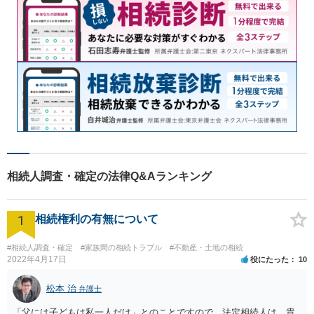
相続人調査・確定の法律Q&Aランキング
1
相続権利の有無について
#相続人調査・確定
#家族間の相続トラブル
#不動産・土地の相続
2022年4月17日
役にたった
10
松本 治
弁護士
「父には子どもは私一人だけ」とのことですので、法定相続人は、貴