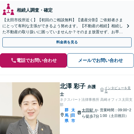
相続人調査・確定
【太田市役所近く】【初回のご相談無料】【遺産分割】ご依頼者さま
にとって有利な主張ができるよう努めます。【不動産の相続】相続し
た不動産の取り扱いに困っていませんか？そのまま放置せず、お早め
にご相談を。【休日の対応可能】
料金表を見る
電話でお問い合わせ
メールでお問い合わせ
北澤 彩子
弁護
インタビューを見
る
士
ネクスパート法律事務所 高崎オフィス太田支
部
群
太
太田駅
か
営業時間：09:00~2
馬
田
|
1:00（土日祝日）
ら徒歩7分
県
市