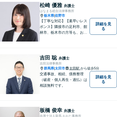
松崎 優雅
弁護士
はなまる総合法律事務所
栃木県
佐野市
|
【丁寧な対応】【素早いレス
詳細を見
ポンス】隣接市の足利市、館
る
林市、栃木市の方等も、お気
軽にご相談ください。交通事
故・離婚・相続問題を多数経
験しました。不貞の慰謝料の
ご相談は、内容によって、初
吉田 聡
弁護士
回相談を無料としておりま
吉田法律事務所
す。
群馬県
太田市
太田駅
から徒歩5分
|
交通事故、相続、債務整理
詳細を見
（破産・個人再生・過払）は
る
相談無料です。
板橋 俊幸
弁護士
弁護士法人龍馬 おおた事務所