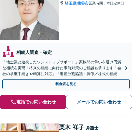
埼玉県
熊谷市
営業時間：本日定休日
|
相続人調査・確定
「他士業と連携したワンストップサポート」家族間の争いを避け円満
な相続を実現！将来の相続に向けた事前対策のご相談も承ります「会
社の承継手続きや精算に対応」「遺産分割協議・調停／株式の相続／
使い込み／成年後見／遺言書作成など」
料金表を見る
電話でお問い合わせ
メールでお問い合わせ
栗木 祥子
弁護士