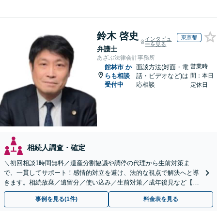
鈴木 啓史
東京都
インタビュ
ーを見る
弁護士
あざぶ法律会計事務所
営業時
館林市
か
面談方法(対面・電
らも相談
話・ビデオなど)は
間：本日
受付中
応相談
定休日
相続人調査・確定
＼初回相談1時間無料／遺産分割協議や調停の代理から生前対策ま
で、一貫してサポート！感情的対立を避け、法的な視点で解決へと導
きます。相続放棄／遺留分／使い込み／生前対策／成年後見など【W
EB面談対応】
事例を見る(1件)
料金表を見る