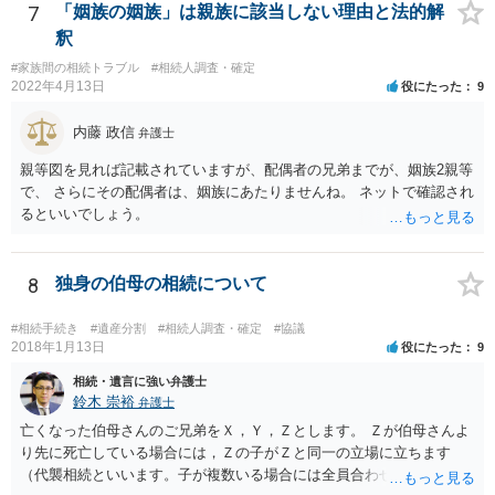
7
「姻族の姻族」は親族に該当しない理由と法的解
釈
#家族間の相続トラブル
#相続人調査・確定
2022年4月13日
役にたった
9
内藤 政信
弁護士
親等図を見れば記載されていますが、配偶者の兄弟までが、姻族2親等
で、 さらにその配偶者は、姻族にあたりませんね。 ネットで確認され
るといいでしょう。
8
独身の伯母の相続について
#相続手続き
#遺産分割
#相続人調査・確定
#協議
2018年1月13日
役にたった
9
相続・遺言に強い弁護士
鈴木 崇裕
弁護士
亡くなった伯母さんのご兄弟をＸ，Ｙ，Ｚとします。 Ｚが伯母さんよ
り先に死亡している場合には，Ｚの子がＺと同一の立場に立ちます
（代襲相続といいます。子が複数いる場合には全員合わせてＺと同一