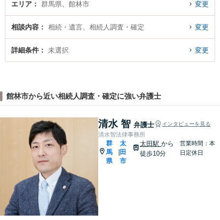
エリア
群馬県、館林市
変更
相談内容
相続・遺言、相続人調査・確定
変更
詳細条件
未選択
変更
館林市から近い相続人調査・確定に強い弁護士
清水 智
弁護士
インタビューを見る
清水智法律事務所
群
太
太田駅
から
営業時間：本
馬
田
|
日定休日
徒歩10分
県
市