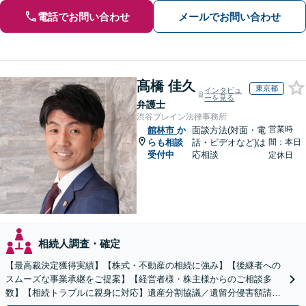
電話でお問い合わせ
メールでお問い合わせ
髙橋 佳久
東京都
インタビュ
ーを見る
弁護士
渋谷ブレイン法律事務所
営業時
館林市
か
面談方法(対面・電
らも相談
話・ビデオなど)は
間：本日
受付中
応相談
定休日
相続人調査・確定
【最高裁決定獲得実績】【株式・不動産の相続に強み】【後継者への
スムーズな事業承継をご提案】【経営者様・株主様からのご相談多
数】【相続トラブルに親身に対応】遺産分割協議／遺留分侵害額請求