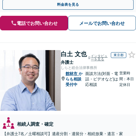
／遺言書作成も丁寧に対応【40分相談無料】【渋谷駅3分】
料金表を見る
電話でお問い合わせ
メールでお問い合わせ
白土 文也
東京都
インタビュ
ーを見る
弁護士
しらと総合法律事務所
営業時
館林市
か
面談方法(対面・電
らも相談
話・ビデオなど)は
間：本日
受付中
応相談
定休日
相続人調査・確定
【弁護士7名／土曜相談可】遺産分割・遺留分・相続放棄・遺言・家