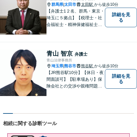
群馬県
太田市
太田駅
から徒歩10分
|
【弁護士1２名、群馬・東京・
詳細を見
埼玉に５拠点】【税理士・社
る
会福祉士・精神保健福祉士が
所属】 【介護・福祉事業者の
サポートに注力】【土曜・夜
間相談可能】【出張相談可
能】
青山 智京
弁護士
青山法律事務所
埼玉県
熊谷市
熊谷駅
から徒歩10分
|
【JR熊谷駅10分】【休日・夜
詳細を見
間面談可】【駐車場あり】保
る
険会社との交渉や親権問題、
逮捕直後の対応など、それぞ
れの事情に応じた柔軟な支援
を行います。 「弁護士は敷居
が高い」と感じる方も、まず
はお気持ちをお聞かせくださ
相続に関する診断ツール
い。