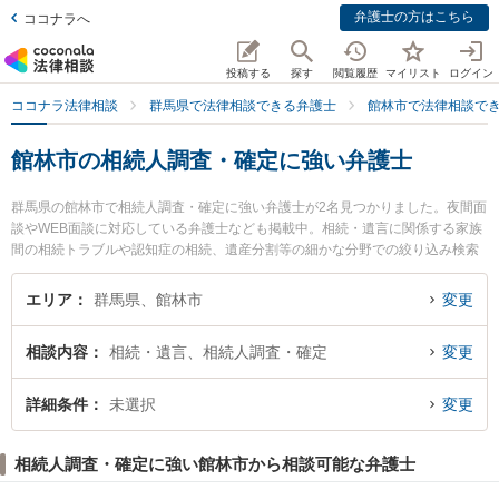
弁護士の方はこちら
ココナラへ
投稿する
探す
閲覧履歴
マイリスト
ログイン
ココナラ法律相談
群馬県で法律相談できる弁護士
館林市で法律相談で
館林市の相続人調査・確定に強い弁護士
群馬県の館林市で相続人調査・確定に強い弁護士が2名見つかりました。夜間面
談やWEB面談に対応している弁護士なども掲載中。相続・遺言に関係する家族
間の相続トラブルや認知症の相続、遺産分割等の細かな分野での絞り込み検索
もでき便利です。特に上野労務経営法律事務所の上野 俊夫弁護士や六花アトリ
エ法律事務所の井野口 通隆弁護士のプロフィール情報や弁護士費用、強みなど
エリア
群馬県、館林市
変更
が注目されています。『館林市で土日や夜間に発生した相続人調査・確定のト
ラブルを今すぐに弁護士に相談したい』『相続人調査・確定のトラブル解決の
相談内容
相続・遺言、相続人調査・確定
変更
実績豊富な近くの弁護士を検索したい』『初回相談無料で相続人調査・確定を
法律相談できる館林市内の弁護士に相談予約したい』などでお困りの相談者さ
んにおすすめです。
詳細条件
未選択
変更
相続人調査・確定に強い館林市から相談可能な弁護士