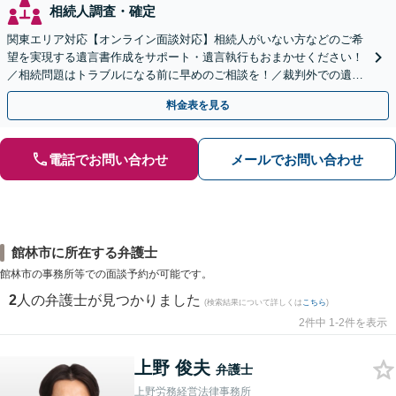
相続人調査・確定
関東エリア対応【オンライン面談対応】相続人がいない方などのご希
望を実現する遺言書作成をサポート・遺言執行もおまかせください！
／相続問題はトラブルになる前に早めのご相談を！／裁判外での遺産
分割協議の経験多数【完全個室】
料金表を見る
電話でお問い合わせ
メールでお問い合わせ
館林市に所在する弁護士
館林市の事務所等での面談予約が可能です。
2
人の弁護士が見つかりました
(検索結果について詳しくは
こちら
)
2件中 1-2件を表示
上野 俊夫
弁護士
上野労務経営法律事務所