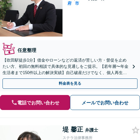
府
市
任意整理
【吹田駅徒歩1分】借金やローンなどの返済が苦しい方・督促を止め
たい方、初回の無料相談で具体的な見通しをご提示。【若年層〜年金
生活者まで150件以上の解決実績】自己破産だけでなく、個人再生・
任意整理も状況とお気持ちを踏まえ対応します。
料金表を見る
電話でお問い合わせ
メールでお問い合わせ
堤 馨正
弁護士
ステラ法律事務所