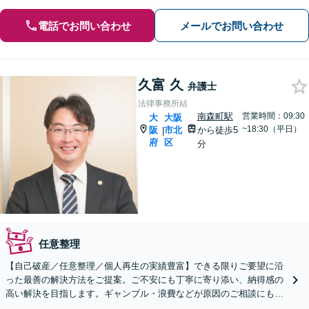
電話でお問い合わせ
メールでお問い合わせ
久富 久
弁護士
法律事務所結
南森町駅
営業時間：09:30
大
大阪
~18:30（平日）
阪
市北
から徒歩5
|
府
区
分
任意整理
【自己破産／任意整理／個人再生の実績豊富】できる限りご要望に沿
った最善の解決方法をご提案。ご不安にも丁寧に寄り添い、納得感の
高い解決を目指します。ギャンブル・浪費などが原因のご相談にも対
応実績あり。一人で悩まずご相談ください【初回相談無料】