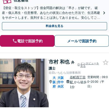
任意整理
【督促・取立をストップ】借金問題の解決は「早さ」が鍵です。 破
産・個人再生・任意整理。あなたの状況に合わせた方法で、生活再建
をサポートします。批判することは決してありません。安心してご相
談ください。
料金表を見る
電話で面談予約
メールで面談予約
市村 和也
弁
インタビューを
見る
護士
谷四いちむら法律事務所
谷町四丁目
営業時間：09:0
大
大阪
0~20:00（平
阪
市中
駅
から徒歩
|
府
央区
日）
1分