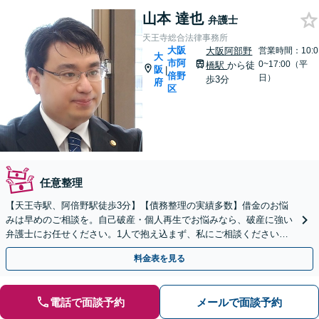
山本 達也
弁護士
天王寺総合法律事務所
大阪
大阪阿部野
営業時間：10:0
大
市阿
0~17:00（平
橋駅
から徒
阪
|
倍野
日）
歩3分
府
区
任意整理
【天王寺駅、阿倍野駅徒歩3分】【債務整理の実績多数】借金のお悩
みは早めのご相談を。自己破産・個人再生でお悩みなら、破産に強い
弁護士にお任せください。1人で抱え込まず、私にご相談ください。
【初回相談無料】【夜間休日対応可】
料金表を見る
電話で面談予約
メールで面談予約