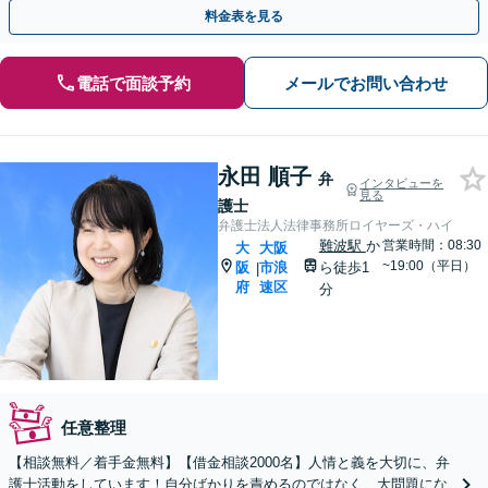
再建を目指しましょう【枚方市駅5分】
料金表を見る
電話で面談予約
メールでお問い合わせ
永田 順子
弁
インタビューを
見る
護士
弁護士法人法律事務所ロイヤーズ・ハイ
難波駅
か
営業時間：08:30
大
大阪
~19:00（平日）
阪
市浪
ら徒歩1
|
府
速区
分
任意整理
【相談無料／着手金無料】【借金相談2000名】人情と義を大切に、弁
護士活動をしています！自分ばかりを責めるのではなく、大問題にな