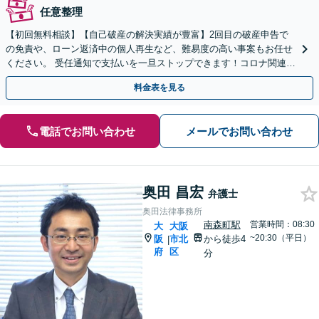
任意整理
【初回無料相談】【自己破産の解決実績が豊富】2回目の破産申告で
の免責や、ローン返済中の個人再生など、難易度の高い事案もお任せ
ください。 受任通知で支払いを一旦ストップできます！コロナ関連の
法人破産などもご相談ください【今川駅2分】
料金表を見る
電話でお問い合わせ
メールでお問い合わせ
奥田 昌宏
弁護士
奥田法律事務所
南森町駅
営業時間：08:30
大
大阪
~20:30（平日）
阪
市北
から徒歩4
|
府
区
分