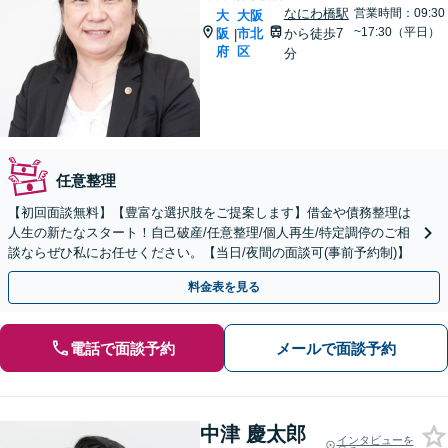
なにわ橋駅
営業時間：09:30
大
大阪
~17:30（平日）
阪
市北
から徒歩7
|
府
区
分
任意整理
【初回面談無料】【豊富な選択肢をご提案します】借金や債務整理は
人生の新たなスタート！自己破産/任意整理/個人再生/特定調停のご相
談ならぜひ私にお任せください。【当日/夜間の面談可(事前予約制)】
料金表を見る
電話で面談予約
メールで面談予約
中津 慶太郎
インタビューを