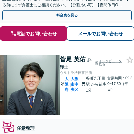
る前にまず弁護士にご相談ください。【分割払い可】【夜間休日O
K】
料金表を見る
電話でお問い合わせ
メールでお問い合わせ
菅尾 英佑
弁
インタビューを
見る
護士
ウルトラ法律事務所
谷町九丁目
営業時間：09:3
大
大阪
0~17:30（平
阪
市中
駅
から徒歩
|
府
央区
日）
1分
任意整理