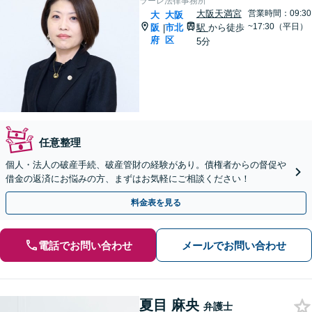
ラーレ法律事務所
大阪天満宮
営業時間：09:30
大
大阪
~17:30（平日）
阪
市北
駅
から徒歩
|
府
区
5分
任意整理
個人・法人の破産手続、破産管財の経験があり。債権者からの督促や
借金の返済にお悩みの方、まずはお気軽にご相談ください！
料金表を見る
電話でお問い合わせ
メールでお問い合わせ
夏目 麻央
弁護士