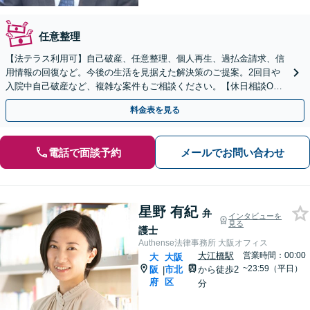
任意整理
【法テラス利用可】自己破産、任意整理、個人再生、過払金請求、信
用情報の回復など。今後の生活を見据えた解決策のご提案。2回目や
入院中自己破産など、複雑な案件もご相談ください。【休日相談OK
（要予約）】【南森町駅4分】【弁護士歴20年以上】
料金表を見る
電話で面談予約
メールでお問い合わせ
星野 有紀
弁
インタビューを
見る
護士
Authense法律事務所 大阪オフィス
大江橋駅
営業時間：00:00
大
大阪
~23:59（平日）
阪
市北
から徒歩2
|
府
区
分