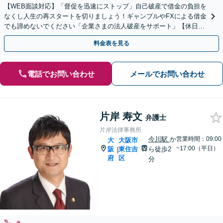
【WEB面談対応】「督促を迅速にストップ」自己破産で借金の負担を
なくし人生の再スタートを切りましょう！ギャンブルやFXによる借金
でも諦めないでください「企業さまの法人破産をサポート」【休日夜
間相談可】【上本町から徒歩10秒】
料金表を見る
電話でお問い合わせ
メールでお問い合わせ
片岸 寿文
弁護士
片岸法律事務所
今川駅
か
営業時間：09:00
大
大阪市
~17:00（平日）
阪
東住吉
ら徒歩2
|
府
区
分