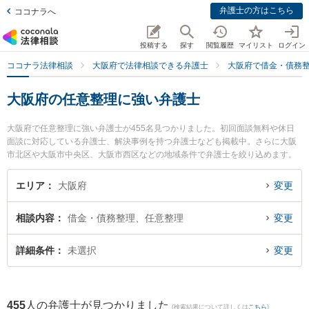
弁護士の方はこちら
ココナラへ
投稿する
探す
閲覧履歴
マイリスト
ログイン
ココナラ法律相談
大阪府で法律相談できる弁護士
大阪府で借金・債務
大阪府の任意整理に強い弁護士
大阪府で任意整理に強い弁護士が455名見つかりました。初回面談無料や休日
面談に対応している弁護士、解決事例を持つ弁護士なども掲載中。さらに大阪
市北区や大阪市中央区、大阪市西区などの地域条件で弁護士を絞り込めます。
借金・債務整理に関係する消費者金融の債務整理やクレジット会社の債務整
理、リボ払いの債務整理等の細かな分野での絞り込み検索もでき便利です。特
エリア
大阪府
変更
にはなぞの綜合法律事務所の丸山 和彦弁護士や弁護士法人川原総合法律事務所
の山﨑 慶士弁護士、法律事務所結の久富 久弁護士のプロフィール情報や弁護士
相談内容
借金・債務整理、任意整理
変更
費用、強みなどが注目されています。『大阪府で土日や夜間に発生した任意整
理のトラブルを今すぐに弁護士に相談したい』『任意整理のトラブル解決の実
績豊富な近くの弁護士を検索したい』『初回相談無料で任意整理を法律相談で
詳細条件
未選択
変更
きる大阪府内の弁護士に相談予約したい』などでお困りの相談者さんにおすす
めです。
455
人の弁護士が見つかりました
(検索結果について詳しくは
こちら
)