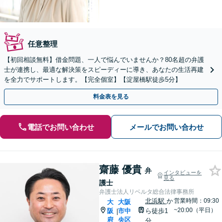
任意整理
【初回相談無料】借金問題、一人で悩んでいませんか？80名超の弁護
士が連携し、最適な解決策をスピーディーに導き、あなたの生活再建
を全力でサポートします。【完全個室】【淀屋橋駅徒歩5分】
料金表を見る
電話でお問い合わせ
メールでお問い合わせ
齋藤 優貴
弁
インタビューを
見る
護士
弁護士法人リベルタ総合法律事務所
北浜駅
か
営業時間：09:30
大
大阪
~20:00（平日）
阪
市中
ら徒歩1
|
府
央区
分