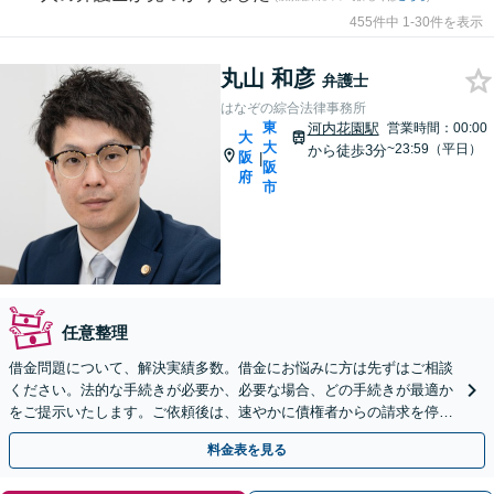
455件中 1-30件を表示
丸山 和彦
弁護士
はなぞの綜合法律事務所
東
河内花園駅
営業時間：00:00
大
大
~23:59（平日）
から徒歩3分
阪
|
阪
府
市
任意整理
借金問題について、解決実績多数。借金にお悩みに方は先ずはご相談
ください。法的な手続きが必要か、必要な場合、どの手続きが最適か
をご提示いたします。ご依頼後は、速やかに債権者からの請求を停止
させることが可能です。【土日・夜間対応可】
料金表を見る