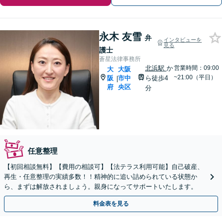
永木 友雪
弁
インタビューを
見る
護士
蒼星法律事務所
北浜駅
か
営業時間：09:00
大
大阪
~21:00（平日）
阪
市中
ら徒歩4
|
府
央区
分
任意整理
【初回相談無料】【費用の相談可】【法テラス利用可能】自己破産、
再生・任意整理の実績多数！！精神的に追い詰められている状態か
ら、まずは解放されましょう。親身になってサポートいたします。
料金表を見る