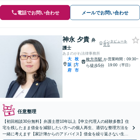
電話でお問い合わせ
メールでお問い合わせ
神永 夕貴
弁
インタビューを
見る
護士
あまのがわ法律事務所
大
枚
枚方市駅
か
営業時間：09:30~
阪
方
|
19:00（平日）
ら徒歩5分
府
市
任意整理
【初回相談30分無料】弁護士歴10年以上【申立代理人の経験多数】住
宅を残したまま借金を減額したい方への個人再生、適切な整理方法を
一緒に考えます【家計簿からのアドバイス】借金を繰り返さない生活