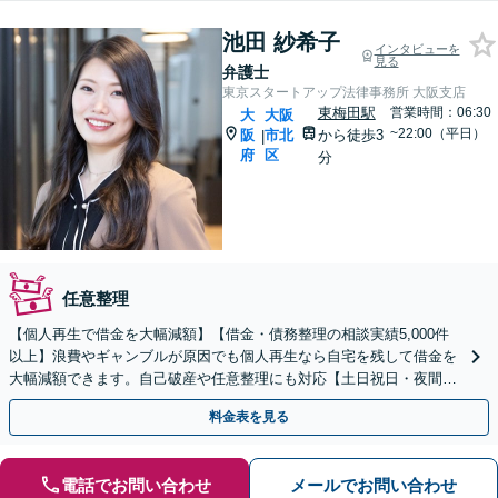
池田 紗希子
インタビューを
見る
弁護士
東京スタートアップ法律事務所 大阪支店
東梅田駅
営業時間：06:30
大
大阪
~22:00（平日）
阪
市北
から徒歩3
|
府
区
分
任意整理
【個人再生で借金を大幅減額】【借金・債務整理の相談実績5,000件
以上】浪費やギャンブルが原因でも個人再生なら自宅を残して借金を
大幅減額できます。自己破産や任意整理にも対応【土日祝日・夜間も
相談受付】【費用の分割払い可】初回相談料は0円
料金表を見る
電話でお問い合わせ
メールでお問い合わせ