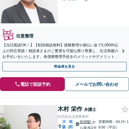
任意整理
【当日面談OK！】【初回相談無料】債務整理や過払い金で5,000件以
上の対応実績！相談者さまのご要望を可能な限り尊重し、生活再建の
お手伝いをいたします。各債務整理手続きのメリットやデメリットを
親身にわかりやすく説明します【北浜駅3分】
料金表を見る
電話で面談予約
メールでお問い合わせ
木村 栄作
弁護士
吹田総合法律事務所
大
吹
吹田駅
か
営業時間：09:15~1
阪
田
|
8:00（平日）
ら徒歩1分