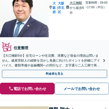
大江橋駅
営業時間：09:00
大
大阪
~17:00（平日）
阪
市北
から徒歩6
|
府
区
分
任意整理
【大江橋駅6分】住宅ローンや生活費、浪費など借金の理由は問いま
せん。破産管財人の経験を活かし免責に向けたポイントを的確にアド
バイス。書類準備や金融機関への同行など、文字通り二人三脚で再出
発を後押しします【事前予約にて当日・休日・夜間面談可】
料金表を見る
電話でお問い合わせ
メールでお問い合わせ