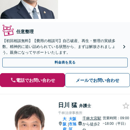
任意整理
【初回相談無料】【費用の相談可】自己破産、再生・整理の実績多
数。精神的に追い詰められている状態から、まずは解放されましょ
う。親身になってサポートいたします。
料金表を見る
電話でお問い合わせ
メールでお問い合わせ
日川 猛
弁護士
千林法律事務所
千林大宮駅
営業時間：09:00
大
大阪
~18:00（平日）
阪
市旭
から徒歩2
|
府
区
分