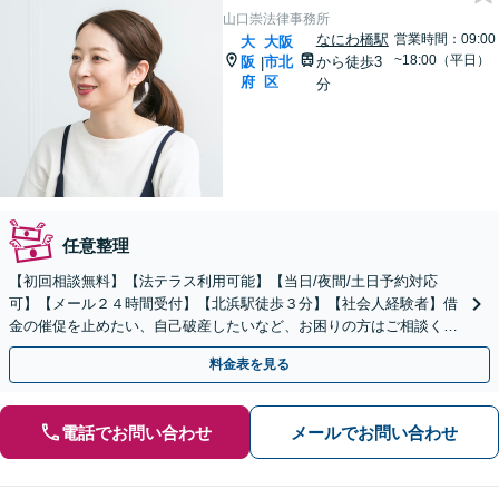
山口崇法律事務所
なにわ橋駅
営業時間：09:00
大
大阪
~18:00（平日）
阪
市北
から徒歩3
|
府
区
分
任意整理
【初回相談無料】【法テラス利用可能】【当日/夜間/土日予約対応
可】【メール２４時間受付】【北浜駅徒歩３分】【社会人経験者】借
金の催促を止めたい、自己破産したいなど、お困りの方はご相談くだ
さい。親身になってサポートいたします。
料金表を見る
電話でお問い合わせ
メールでお問い合わせ