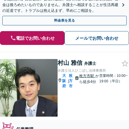
金は後ろめたいものでありません。弁護士へ相談することが生活再建
の近道です。トラブルは抱え込まず、早めにご相談を。
料金表を見る
電話でお問い合わせ
メールでお問い合わせ
村山 雅信
弁護士
弁護士法人ひこぼし法律事務所
大
枚
枚方市駅
か
営業時間：10:00~
阪
方
|
19:00（平日）
ら徒歩4分
府
市