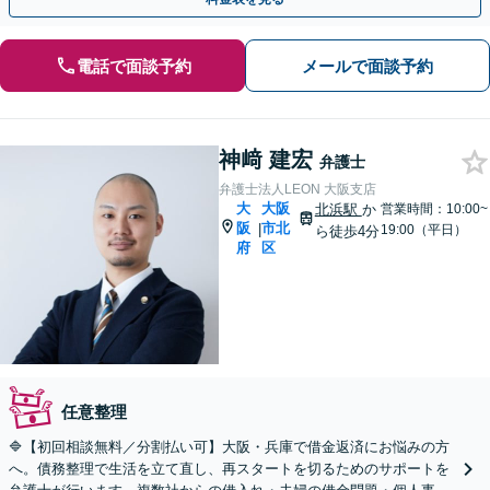
電話で面談予約
メールで面談予約
神﨑 建宏
弁護士
弁護士法人LEON 大阪支店
大
大阪
北浜駅
か
営業時間：10:00~
阪
市北
|
19:00（平日）
ら徒歩4分
府
区
任意整理
🔷【初回相談無料／分割払い可】大阪・兵庫で借金返済にお悩みの方
へ。債務整理で生活を立て直し、再スタートを切るためのサポートを