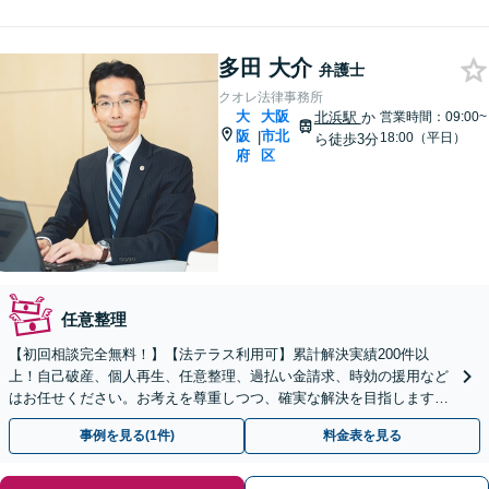
多田 大介
弁護士
クオレ法律事務所
大
大阪
北浜駅
か
営業時間：09:00~
阪
市北
|
18:00（平日）
ら徒歩3分
府
区
任意整理
【初回相談完全無料！】【法テラス利用可】累計解決実績200件以
上！自己破産、個人再生、任意整理、過払い金請求、時効の援用など
はお任せください。お考えを尊重しつつ、確実な解決を目指します
【休日・夜間相談可】【北浜駅3分】【弁護士歴15年以上】
事例を見る(1件)
料金表を見る