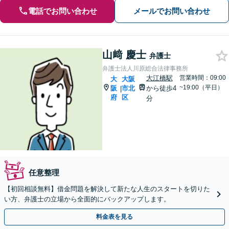
電話でお問い合わせ
メールでお問い合わせ
山﨑 慶士
弁護士
弁護士法人川原総合法律事務所
大江橋駅
営業時間：09:00
大
大阪
~19:00（平日）
阪
市北
から徒歩4
|
府
区
分
任意整理
【初回相談無料】借金問題を解決して新たな人生のスタートを切りた
い方、弁護士の立場から全面的にバックアップします。
料金表を見る