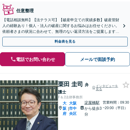
任意整理
【電話相談無料】【法テラス可】【破産申立ての実績多数】破産管財
人の経験あり！個人・法人の破産に関するお悩みはお任せください。
依頼者さまの状況に合わせて、無理のない返済方法をご提案します
【夜間・休日の相談可能】【谷町四丁目駅10秒】
料金表を見る
電話でお問い合わせ
メールで面談予約
栗田 圭司
弁
インタビューを
見る
護士
F＆J法律事務所
淀屋橋駅
営業時間：09:30
大
大阪
~20:00（平日）
阪
市中
から徒歩3
|
府
央区
分