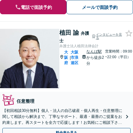
電話で面談予約
メールで面談予約
植田 諭
弁護
インタビューを見
る
士
弁護士法人植田法律会計
なんば駅
営業時間：09:00
大
大阪
~22:00（平日）
阪
市浪
から徒歩2
|
府
速区
分
任意整理
【初回相談30分無料】個人・法人の自己破産・個人再生・任意整理に
関して相談から解決まで、丁寧なサポート、最適・最善のご提案をお
約束します。再スタートを全力で応援します！お気軽にご相談下さい
【土曜・夜間相談可】【Google口コミ高評価⭐️】
料金表を見る