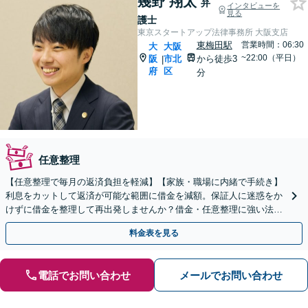
幾野 翔太
弁
インタビューを
見る
護士
東京スタートアップ法律事務所 大阪支店
東梅田駅
営業時間：06:30
大
大阪
~22:00（平日）
阪
市北
から徒歩3
|
府
区
分
任意整理
【任意整理で毎月の返済負担を軽減】【家族・職場に内緒で手続き】
利息をカットして返済が可能な範囲に借金を減額。保証人に迷惑をか
けずに借金を整理して再出発しませんか？借金・任意整理に強い法律
事務所【実績5,000件以上】【財産を残して借金整理】
料金表を見る
電話でお問い合わせ
メールでお問い合わせ