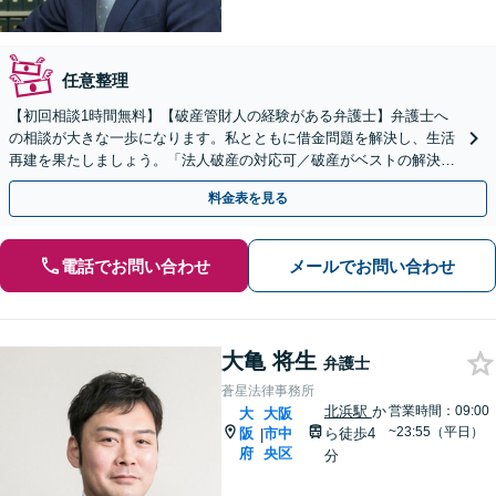
任意整理
【初回相談1時間無料】【破産管財人の経験がある弁護士】弁護士へ
の相談が大きな一歩になります。私とともに借金問題を解決し、生活
再建を果たしましょう。「法人破産の対応可／破産がベストの解決策
か悩んでいる方もご相談ください」【休日・夜間相談可】
料金表を見る
電話でお問い合わせ
メールでお問い合わせ
大亀 将生
弁護士
蒼星法律事務所
北浜駅
か
営業時間：09:00
大
大阪
~23:55（平日）
阪
市中
ら徒歩4
|
府
央区
分