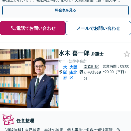
弁護士が行います。複数社からの借入れ・夫婦の借金問題・個人事業
主など、幅広いケースに対応【北浜駅４分】【秘密厳守】
料金表を見る
電話でお問い合わせ
メールでお問い合わせ
水木 喜一郎
弁護士
サード法律事務所
南森町駅
営業時間：09:00
大
大阪
~20:00（平日）
阪
市北
から徒歩9
|
府
区
分
任意整理
【相談無料】自己破産、会社の破産、個人再生で多数の解決実績。借