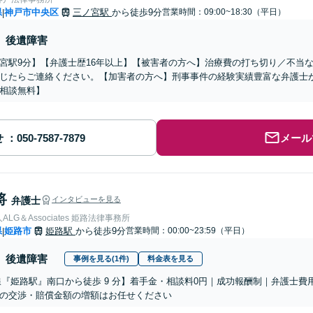
県
神戸市中央区
三ノ宮駅
から徒歩9分
営業時間：09:00~18:30（平日）
|
後遺障害
宮駅9分】【弁護士歴16年以上】【被害者の方へ】治療費の打ち切り／不当
じたらご連絡ください。【加害者の方へ】刑事事件の経験実績豊富な弁護士
相談無料】
せ
メール
将
弁護士
インタビューを見る
LG＆Associates 姫路法律事務所
県
姫路市
姫路駅
から徒歩9分
営業時間：00:00~23:59（平日）
|
後遺障害
事例を見る(1件)
料金表を見る
線『姫路駅』南口から徒歩 9 分】着手金・相談料0円｜成功報酬制｜弁護士費
の交渉・賠償金額の増額はお任せください