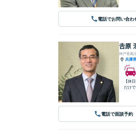
電話でお問い合わ
𠮷原
神戸香風
兵庫
【休日
だけで
電話で面談予約