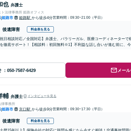
和也
弁護士
スト法律事務所 姫路オフィス
県
姫路市
姫路駅
から徒歩4分
営業時間：09:30~21:00（平日）
|
後遺障害
料金表を見る
祝日相談対応／全国対応】弁護士、パラリーガル、医療コーディネーターで
を徹底サポート！【相談料：初回無料※1】不利益な話し合いが進む前に、
せ
メール
洋輔
弁護士
インタビューを見る
法律事務所
県
姫路市
京口駅
から徒歩9分
営業時間：09:30~17:30（平日）
|
後遺障害
料金表を見る
士歴15年以上】保険会社の対応に疑問を感じたら今すぐ相談！交通事故問題