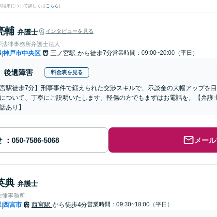
検索結果について詳しくは
こちら
)
亮輔
弁護士
インタビューを見る
戸法律事務所弁護士法人
県
神戸市中央区
三ノ宮駅
から徒歩7分
営業時間：09:00~20:00（平日）
|
後遺障害
料金表を見る
宮駅徒歩7分】刑事事件で鍛えられた交渉スキルで、示談金の大幅アップを
について、丁寧にご説明いたします。軽傷の方でもまずはお電話を。【弁護士
話あり】
せ
メール
英典
弁護士
法律事務所
県
西宮市
西宮駅
から徒歩4分
営業時間：09:30~18:00（平日）
|