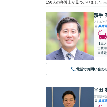
150
人の弁護士が見つかりました
(
濱手 
アトム神
兵庫
【三ノ
士費用
直通電
電話でお問い合わ
平田 
西宮阪神
兵庫