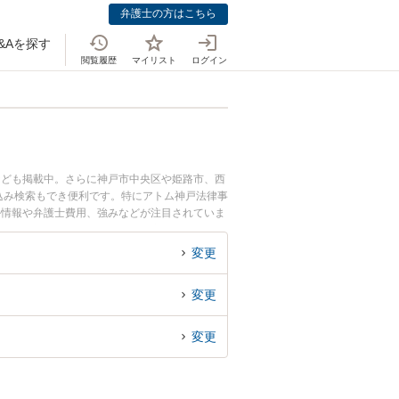
弁護士の方はこちら
&Aを探す
閲覧履歴
マイリスト
ログイン
なども掲載中。さらに神戸市中央区や姫路市、西
込み検索もでき便利です。特にアトム神戸法律事
ル情報や弁護士費用、強みなどが注目されていま
な近くの弁護士を検索したい』『初回相談無料で
変更
変更
変更