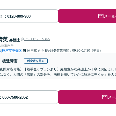
せ
メール
 清英
インタビューを見る
弁護士
法律事務所
県
神戸市中央区
神戸駅
から徒歩3分
営業時間：09:30~17:30（平日）
|
後遺障害
料金表を見る
夜間対応可能】【着手金０プランあり】経験豊かな弁護士が丁寧にお応えし
はなく、人間の『感情』の部分を、法律を用いていかに解決に導くか」を大
メー