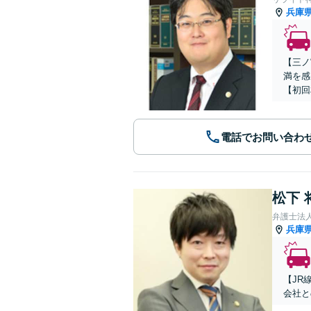
兵庫
【三ノ
満を感
【初回
電話でお問い合わ
松下 
弁護士法人A
兵庫
【JR
会社と