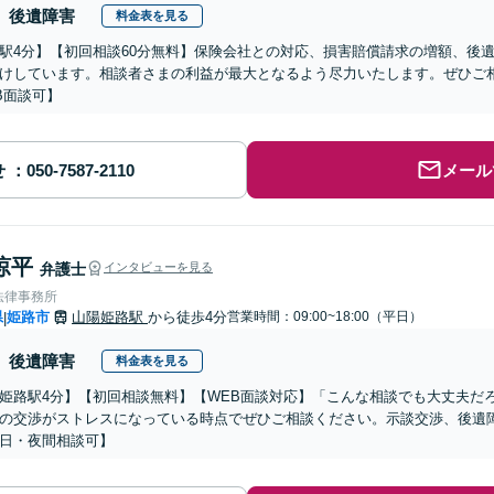
後遺障害
料金表を見る
駅4分】【初回相談60分無料】保険会社との対応、損害賠償請求の増額、後
けしています。相談者さまの利益が最大となるよう尽力いたします。ぜひご
B面談可】
せ
メール
涼平
弁護士
インタビューを見る
法律事務所
県
姫路市
山陽姫路駅
から徒歩4分
営業時間：09:00~18:00（平日）
|
後遺障害
料金表を見る
姫路駅4分】【初回相談無料】【WEB面談対応】「こんな相談でも大丈夫だ
の交渉がストレスになっている時点でぜひご相談ください。示談交渉、後遺
日・夜間相談可】