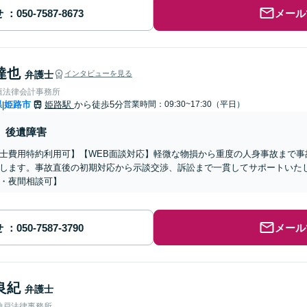
せ
メール
達也
弁護士
インタビューを見る
垣法律会計事務所
県
姫路市
姫路駅
から徒歩5分
営業時間：09:30~17:30（平日）
|
後遺障害
士費用特約利用可】【WEB面談対応】軽微な物損から重度の人身事故まで事
します。事故直後の初期対応から示談交渉、訴訟まで一貫してサポートいた
・夜間相談可】
せ
メール
良紀
弁護士
神戸法律事務所