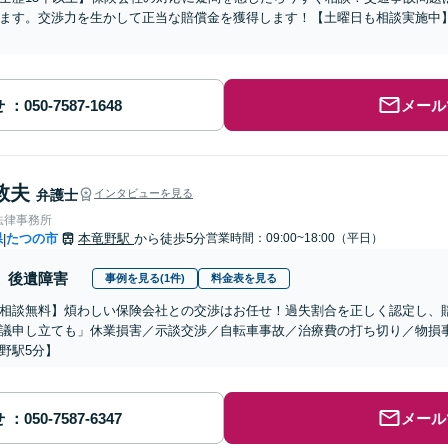
ます。交渉力を生かして正当な賠償金を獲得します！【土曜日も相談実施中
せ
メール
敦夫
弁護士
インタビューを見る
法律事務所
県
たつの市
本竜野駅
から徒歩5分
営業時間：09:00~18:00（平日）
|
後遺障害
事例を見る(1件)
料金表を見る
相談無料】煩わしい保険会社との交渉はお任せ！過失割合を正しく認定し、
議申し立ても」休業損害／示談交渉／自転車事故／治療費の打ち切り／物損
野駅5分】
せ
メール