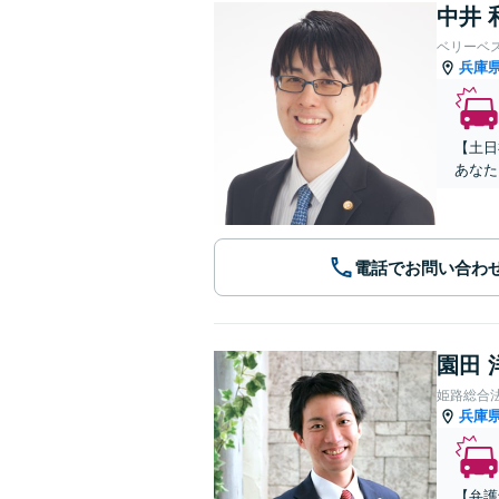
中井 
ベリーベ
兵庫
【土日
あなた
電話でお問い合わ
園田 
姫路総合
兵庫
【弁護