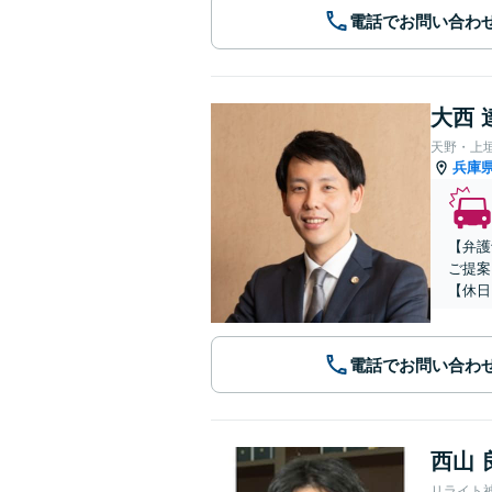
電話でお問い合わ
大西 
天野・上
兵庫
【弁護
ご提案
【休日
電話でお問い合わ
西山 
リライト