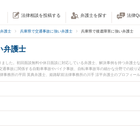
法律相談を投稿する
弁護士を探す
法律Q
弁護士
兵庫県で交通事故に強い弁護士
兵庫県で後遺障害に強い弁護士
い弁護士
かりました。初回面談無料や休日面談に対応している弁護士、解決事例を持つ弁護士
交通事故に関係する自動車事故やバイク事故、自転車事故等の細かな分野での絞り
法律事務所の平田 英典弁護士、姫路駅前法律事務所の川手 涼平弁護士のプロフィー
のトラブルを今すぐに弁護士に相談したい』『後遺障害のトラブル解決の実績豊富
相談予約したい』などでお困りの相談者さんにおすすめです。