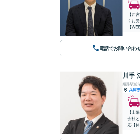
【西宮
くお受
【WE
電話でお問い合わ
川手 
姫路駅前
兵庫
【山陽
会社と
応【休