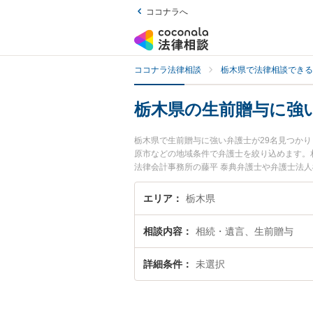
ココナラへ
ココナラ法律相談
栃木県で法律相談できる
栃木県の生前贈与に強
栃木県で生前贈与に強い弁護士が29名見つか
原市などの地域条件で弁護士を絞り込めます。
法律会計事務所の藤平 泰典弁護士や弁護士法人
などが注目されています。『栃木県で土日や夜
い』『初回相談無料で生前贈与を法律相談でき
エリア
栃木県
相談内容
相続・遺言、生前贈与
詳細条件
未選択