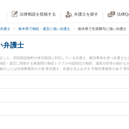
法律相談を投稿する
弁護士を探す
法律Q
弁護士
栃木県で相続・遺言に強い弁護士
栃木県で生前贈与に強い弁護士
い弁護士
りました。初回面談無料や休日面談に対応している弁護士、解決事例を持つ弁護士な
相続・遺言に関係する家族間の相続トラブルや認知症の相続、遺産分割等の細かな
栃のふたば法律事務所の小坂 誉弁護士、弁護士法人みずき 宇都宮事務所の金子 
間に発生した生前贈与のトラブルを今すぐに弁護士に相談したい』『生前贈与のト
る栃木県内の弁護士に相談予約したい』などでお困りの相談者さんにおすすめです