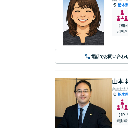
栃木
【初回
と向き
電話でお問い合わ
山本 
弁護士法人A
栃木
【JR
続財産