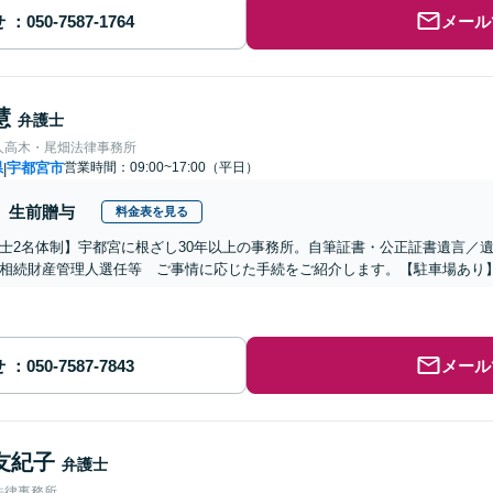
せ
メール
慧
弁護士
人高木・尾畑法律事務所
県
宇都宮市
営業時間：09:00~17:00（平日）
|
生前贈与
料金表を見る
士2名体制】宇都宮に根ざし30年以上の事務所。自筆証書・公正証書遺言／
相続財産管理人選任等 ご事情に応じた手続をご紹介します。【駐車場あり
せ
メール
友紀子
弁護士
法律事務所