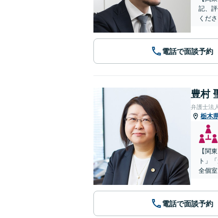
記、評
くださ
電話で面談予約
豊村 
弁護士法
栃木
【関東
ト」「
全個室
電話で面談予約