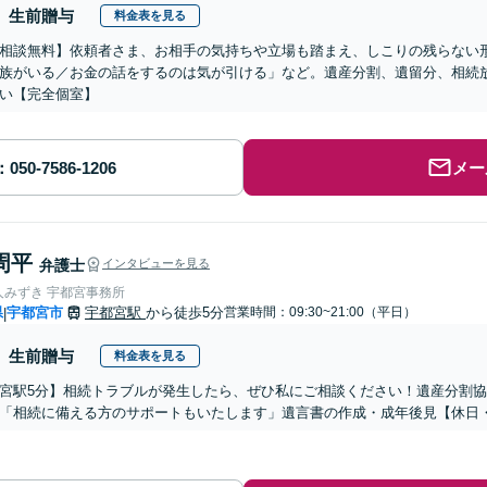
生前贈与
料金表を見る
相談無料】依頼者さま、お相手の気持ちや立場も踏まえ、しこりの残らない
族がいる／お金の話をするのは気が引ける」など。遺産分割、遺留分、相続
い【完全個室】
メー
周平
弁護士
インタビューを見る
人みずき 宇都宮事務所
県
宇都宮市
宇都宮駅
から徒歩5分
営業時間：09:30~21:00（平日）
|
生前贈与
料金表を見る
宮駅5分】相続トラブルが発生したら、ぜひ私にご相談ください！遺産分割
「相続に備える方のサポートもいたします」遺言書の作成・成年後見【休日