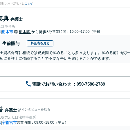
結果について詳しくは
こちら
)
泰典
弁護士
会計事務所
県
栃木市
栃木駅
から徒歩3分
営業時間：10:00~17:00（平日）
|
生前贈与
料金表を見る
士資格保有】相続では親族間で揉めることも多々あります。揉める前にぜひ
めに弁護士に依頼することで不要な争いを避けることができます。
電話でお問い合わせ
誉
弁護士
インタビューを見る
人栃のふたば法律事務所
県
宇都宮市
営業時間：09:00~18:00（平日）
|