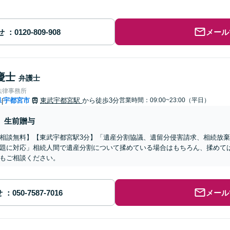
せ
メール
慶士
弁護士
法律事務所
県
宇都宮市
東武宇都宮駅
から徒歩3分
営業時間：09:00~23:00（平日）
|
生前贈与
相談無料】【東武宇都宮駅3分】「遺産分割協議、遺留分侵害請求、相続放
題に対応」相続人間で遺産分割について揉めている場合はもちろん、揉めて
もご相談ください。
せ
メール