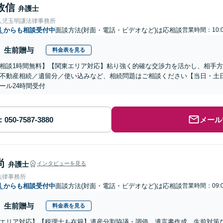
敦信
弁護士
人児玉明謙法律事務所
県
からも相談受付中
面談方法(対面・電話・ビデオなど)は応相談
営業時間：10:0
生前贈与
料金表を見る
相談1時間無料】【関東エリア対応】粘り強く的確な交渉力を活かし、相手
不動産相続／遺留分／使い込みなど、相続問題はご相談ください【当日・土
ール24時間受付
メール
尚
弁護士
インタビューを見る
法律事務所
県
からも相談受付中
面談方法(対面・電話・ビデオなど)は応相談
営業時間：09:0
生前贈与
料金表を見る
エリア対応】【税理士も在籍】遺産分割協議・調停、遺言書作成、生前対策