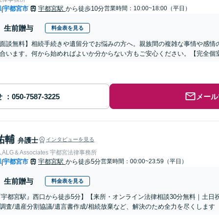
県
宇都宮市
宇都宮駅
から徒歩10分
営業時間：10:00~18:00（平日）
|
生前贈与
料金表を見る
面談無料】相続手続きや遺留分でお悩みの方へ。親族間の複雑な事情や感情
合います。何から始めればよいか分からない方もご安心ください。【完全個
せ
メール
祐輔
弁護士
インタビューを見る
LG＆Associates 宇都宮法律事務所
県
宇都宮市
宇都宮駅
から徒歩5分
営業時間：00:00~23:59（平日）
|
生前贈与
料金表を見る
『宇都宮駅』西口から徒歩5分】【来所・オンライン法律相談30分無料｜土日
調査/遺産分割協議/遺言書作成/相続放棄など、解決のため全力を尽くします