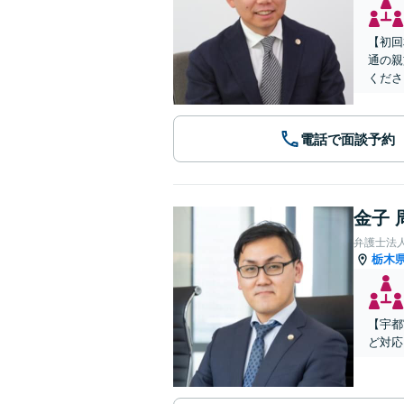
【初回
通の親
くださ
電話で面談予約
金子 
弁護士法
栃木
【宇都
ど対応