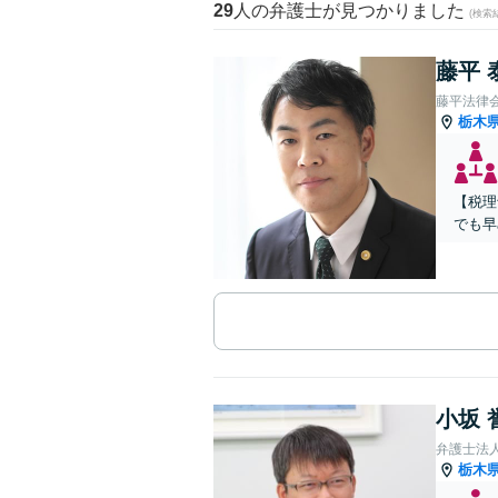
29
人の弁護士が見つかりました
(検索
藤平 
藤平法律
栃木
【税理
でも早
小坂 
弁護士法
栃木