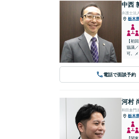
中西 
弁護士法
栃木
【初回
協議／
可。メ
電話で面談予約
河村 
和田倉門
栃木
【関東