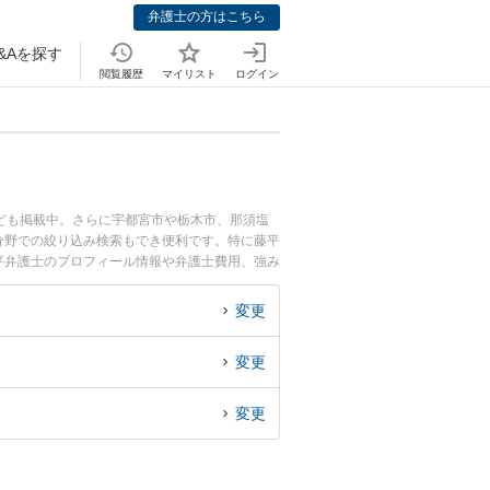
弁護士の方はこちら
&Aを探す
閲覧履歴
マイリスト
ログイン
ども掲載中。さらに宇都宮市や栃木市、那須塩
分野での絞り込み検索もでき便利です。特に藤平
周平弁護士のプロフィール情報や弁護士費用、強み
ラブル解決の実績豊富な近くの弁護士を検索した
。
変更
変更
変更