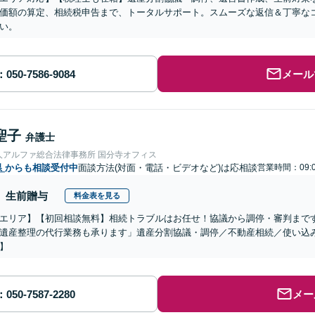
価額の算定、相続税申告まで、トータルサポート。スムーズな返信＆丁寧な
い。
メール
聖子
弁護士
人アルファ総合法律事務所 国分寺オフィス
県
からも相談受付中
面談方法(対面・電話・ビデオなど)は応相談
営業時間：09:0
生前贈与
料金表を見る
エリア】【初回相談無料】相続トラブルはお任せ！協議から調停・審判まで
遺産整理の代行業務も承ります」遺産分割協議・調停／不動産相続／使い込
】
メー