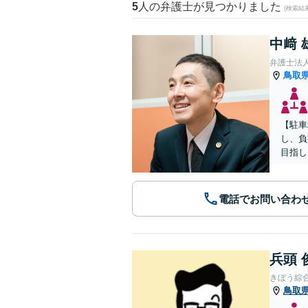
5
人の弁護士が見つかりました
(検索結
中﨑 
弁護士法
鳥取
【駐車
し、負
目指し
電話でお問い合わ
兵頭 
きぼう綜
鳥取