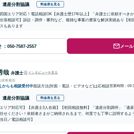
遺産分割協議
料金表を見る
四国エリア対応！電話相談OK【弁護士歴17年以上】「弁護士に依頼すべき
出張相談可】訴訟・調停・審判など、複雑な事案の豊富な解決実績あり【初
スもあります
せ
メール
秀哉
弁護士
インタビューを見る
法律事務所
県
からも相談受付中
面談方法(対面・電話・ビデオなど)は応相談
営業時間：09:3
遺産分割協議
料金表を見る
エリア対応可】【弁護士3人在籍】【初回相談無料】「遺産分割調停」「遺
任せください！依頼者さまがご納得されるまで、何度でも丁寧に説明するよ
当日／電話相談可】