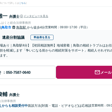
果について詳しくは
こちら
)
雄一
弁護士
インタビューを見る
人はくと総合法律事務所
県
鳥取市
鳥取駅
から徒歩4分
営業時間：09:00~17:00（平日）
|
遺産分割協議
料金表を見る
場あり｜鳥取駅4分】【初回相談無料】地域密着｜鳥取の相続トラブルはお
担を軽減します「争いになる前からの相続対策をサポート」相続人それぞれ
ます。
せ
メール
俊輔
弁護士
合法律事務所
県
からも相談受付中
面談方法(対面・電話・ビデオなど)は応相談
営業時間：09:0