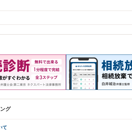
キング
いて