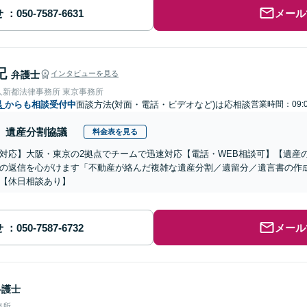
せ
メール
記
弁護士
インタビューを見る
人新都法律事務所 東京事務所
県
からも相談受付中
面談方法(対面・電話・ビデオなど)は応相談
営業時間：09:0
遺産分割協議
料金表を見る
対応】大阪・東京の2拠点でチームで迅速対応【電話・WEB相談可】【遺産
の返信を心がけます「不動産が絡んだ複雑な遺産分割／遺留分／遺言書の作
【休日相談あり】
せ
メール
弁護士
務所