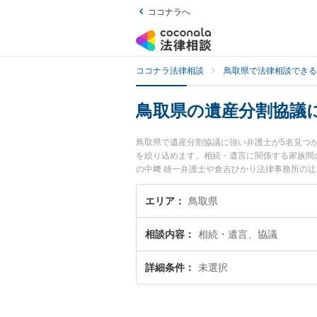
ココナラへ
ココナラ法律相談
鳥取県で法律相談できる
鳥取県の遺産分割協議
鳥取県で遺産分割協議に強い弁護士が5名見つ
を絞り込めます。相続・遺言に関係する家族間
の中﨑 雄一弁護士や倉吉ひかり法律事務所の
取県で土日や夜間に発生した遺産分割協議のト
遺産分割協議を法律相談できる鳥取県内の弁護
エリア
鳥取県
相談内容
相続・遺言、協議
詳細条件
未選択