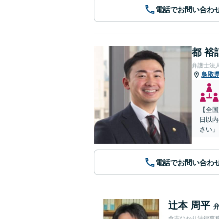
電話でお問い合わ
都 裕
弁護士法
鳥取
【全国
日以内
さい」
電話でお問い合わ
辻本 周平
倉吉ひかり法律事