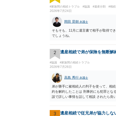
#家族間の相続トラブル
#協議
#遺産分割
#相
2026年7月24日
岡田 晃朝
弁護士
そもそも、11月に遺言書で相手が取得で
でしょうね。
2
遺産相続で弟が保険を無断解
#協議
#家族間の相続トラブル
2026年7月26日
高島 秀行
弁護士
弟が勝手に被相続人の判子を使って、相続
約を解約したことは 刑事的にも犯罪とな
談で詳しい事情を話して相談 されたら良
3
遺産相続で従兄弟が協力しな