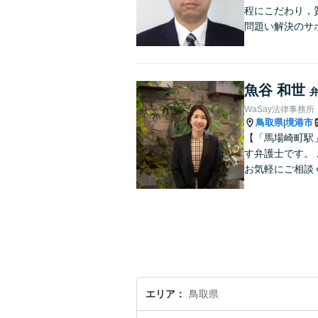
程にこだわり，
問題い解決のサ
魚谷 和世
WaSay法律事務所
鳥取県
境港市
|
【「馬場崎町駅
す弁護士です。
お気軽にご相談
エリア
鳥取県