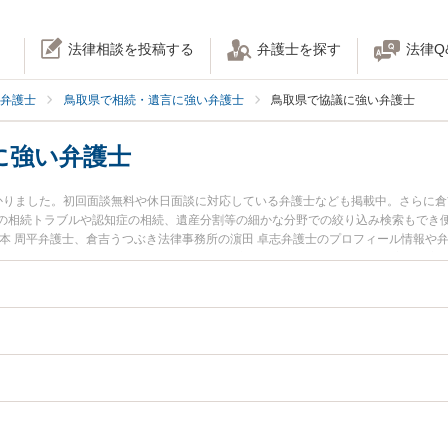
法律相談を投稿する
弁護士を探す
法律Q
弁護士
鳥取県で相続・遺言に強い弁護士
鳥取県で協議に強い弁護士
に強い弁護士
かりました。初回面談無料や休日面談に対応している弁護士なども掲載中。さらに
の相続トラブルや認知症の相続、遺産分割等の細かな分野での絞り込み検索もでき
辻本 周平弁護士、倉吉うつぶき法律事務所の濵田 卓志弁護士のプロフィール情報や
ラブルを今すぐに弁護士に相談したい』『遺産分割協議のトラブル解決の実績豊富
士に相談予約したい』などでお困りの相談者さんにおすすめです。