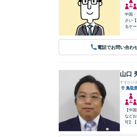
中国・
さい【
るケー
電話でお問い合わ
山口 
すずかけ
鳥取
【中国
などお
可】【