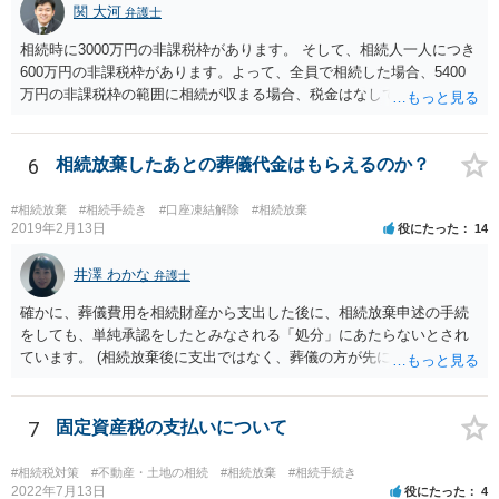
関 大河
弁護士
相続時に3000万円の非課税枠があります。 そして、相続人一人につき
600万円の非課税枠があります。よって、全員で相続した場合、5400
万円の非課税枠の範囲に相続が収まる場合、税金はなしです。 一人が
相続放棄すると、600万円の枠が一つ減ります。よって、4800万円の
範囲となります。 一般的には、全員で相続する方が税金はお得です。
また、全員で相続しても、話し合いの結果、親がすべて相続と決める
6
相続放棄したあとの葬儀代金はもらえるのか？
こともできます。この場合でも相続の非課税枠は、全員で相続した540
0万円分使えます。 父が亡くなり、母が全部相続すると、母から三人
#相続放棄
#相続手続き
#口座凍結解除
#相続放棄
で相続する際は、4800万円が非課税枠となります。 そうすると、母が
2019年2月13日
役にたった
14
亡くなってから相続すると、両親のどちらかが亡くなってから相続す
るより非課税の枠が減少します。 計画的に相続をするのがおすすめと
井澤 わかな
弁護士
いうことになります。これ以外にも気をつける点はあるかもしれませ
確かに、葬儀費用を相続財産から支出した後に、相続放棄申述の手続
んので、一度相談して想定するのがおすすめと思います。
をしても、単純承認をしたとみなされる「処分」にあたらないとされ
ています。 (相続放棄後に支出ではなく、葬儀の方が先に来るのが通常
だと思いますので、葬儀→葬儀費用を相続財産から支出→相続放棄申
述の手続ということだと思いますが) ただ、葬儀費用ならいくらでもよ
いということではなく、身分相応の、社会的儀式として当然認められ
7
固定資産税の支払いについて
る程度の金額に留まると考えた方がよいです。 もし、相続人の皆さん
に葬儀費用を支出する経済力がなく、質素な葬儀を行った費用であれ
#相続税対策
#不動産・土地の相続
#相続放棄
#相続手続き
ば相続財産から支出しても単純承認と認められない可能性が高いの
2022年7月13日
役にたった
4