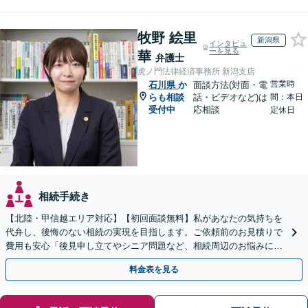
牧野 絵里
新潟県
インタビュ
ーを見る
華
弁護士
虎ノ門法律経済事務所 新潟支店
営業時
石川県
か
面談方法(対面・電
らも相談
話・ビデオなど)は
間：本日
受付中
応相談
定休日
相続手続き
【北陸・甲信越エリア対応】【初回面談無料】私があなたの気持ちを
代弁し、後悔のない相続の実現を目指します。ご依頼前のお見積りで
費用も安心「後見申し立てやシニア問題など、相続周辺のお悩みにも
対処可能」【WEB面談対応】
料金表を見る