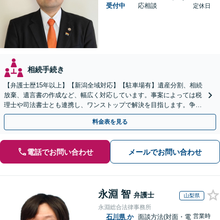
受付中
応相談
定休日
相続手続き
【弁護士歴15年以上】【新潟全域対応】【駐車場有】遺産分割、相続
放棄、遺言書の作成など、幅広く対応しています。事案によっては税
理士や司法書士とも連携し、ワンストップで解決を目指します。争い
を防ぐためにもぜひご相談ください。【分割払い可】
料金表を見る
電話でお問い合わせ
メールでお問い合わせ
永淵 智
弁護士
山梨県
永淵総合法律事務所
営業時
石川県
か
面談方法(対面・電