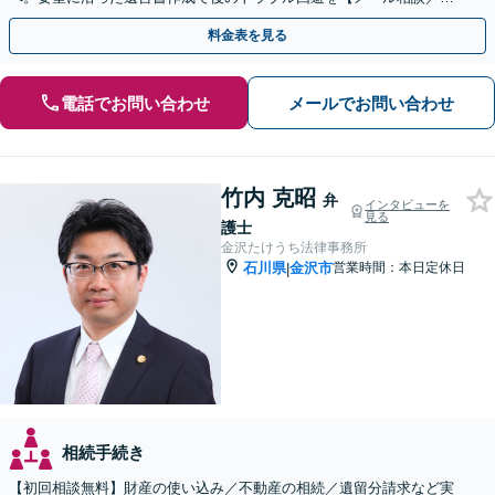
eb面談可】
料金表を見る
電話でお問い合わせ
メールでお問い合わせ
竹内 克昭
弁
インタビューを
見る
護士
金沢たけうち法律事務所
石川県
金沢市
営業時間：本日定休日
|
相続手続き
【初回相談無料】財産の使い込み／不動産の相続／遺留分請求など実