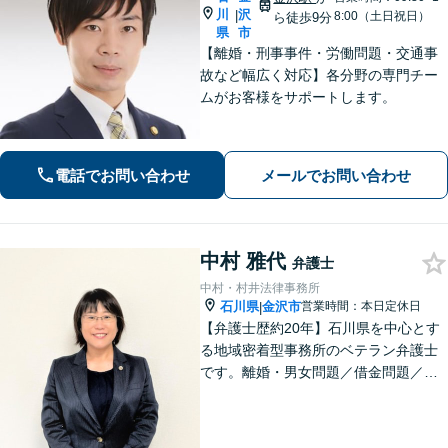
川
沢
|
8:00（土日祝日）
ら徒歩9分
県
市
【離婚・刑事事件・労働問題・交通事
故など幅広く対応】各分野の専門チー
ムがお客様をサポートします。
電話でお問い合わせ
メールでお問い合わせ
中村 雅代
弁護士
中村・村井法律事務所
石川県
金沢市
営業時間：本日定休日
|
【弁護士歴約20年】石川県を中心とす
る地域密着型事務所のベテラン弁護士
です。離婚・男女問題／借金問題／刑
事事件など、依頼者さまのお困りごと
に、親身になって解決してまいりま
す。【法テラス利用可】【専用駐車場