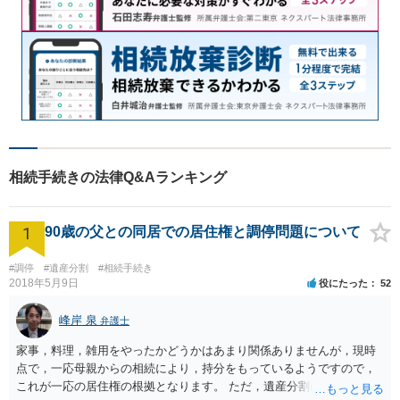
相続手続きの法律Q&Aランキング
1
90歳の父との同居での居住権と調停問題について
#調停
#遺産分割
#相続手続き
2018年5月9日
役にたった
52
峰岸 泉
弁護士
家事，料理，雑用をやったかどうかはあまり関係ありませんが，現時
点で，一応母親からの相続により，持分をもっているようですので，
これが一応の居住権の根拠となります。 ただ，遺産分割により，母の