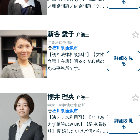
る
／離婚問題／借金問題／交通
事故に注力しています。その
他、幅広く取り扱っておりま
すので、お困りごとがござい
新谷 愛子
ましたら、まずはお気軽にご
弁護士
相談ください。
浮葉法律事務所
石川県
金沢市
|
【初回法律相談無料】【女性
詳細を見
弁護士在籍】明るく安心感の
る
ある事務所です。
櫻井 理央
弁護士
中村・村井法律事務所
石川県
金沢市
|
【法テラス利用可】【とりあ
詳細を見
えず相談のみOK】【駐車場あ
る
り】 離婚したいけど何から始
めていいか分からない方、借