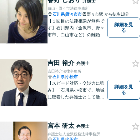
春野 しおり
弁護士
白山・野々市法律事務所
石川県
野々市市
野々市駅
から徒歩10分
|
【１回目の法律相談が無料で
詳細を見
す】石川県内（金沢市、野々
る
市市、白山市など）の離婚、
相続、交通事故や慰謝料など
のトラブルについて、お気軽
にご相談ください。女性の方
吉田 裕介
のお悩みも、女性の弁護士が
弁護士
相談にのることができます。
吉田裕介法律事務所
【女性弁護士在籍】
石川県
小松市
|
【スピード対応・交渉力に強
詳細を見
み】「石川県小松市で、地域
る
に密着した弁護士として活動
しています。」債務整理で新
たな人生のスタートをお手伝
い！刑事事件の示談交渉も私
にお任せください【完全個室
宮本 研太
弁護士
／プライバシー配慮】
弁護士法人金沢税務法律事務所
石川県
金沢市
|