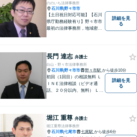
ののいち法律事務所
石川県
野々市市
|
【土日祝日対応可能】【石川
詳細を見
県庁勤務経験有り】野々市市
る
最初の法律事務所，地域密着
型，お気軽にご相談くださ
い。
長門 達志
弁護士
白山・野々市法律事務所
石川県
野々市市
野々市駅
から徒歩10分
|
初回（1回目）の相談無料 Ｌ
詳細を見
ＩＮＥ法律相談（ビデオ通
る
話、２０分以内、無料） ＬＩ
ＮＥ予約可（ホームページか
ら友だち追加） 法テラス（法
律扶助）利用可 借金問題（破
堀江 重尊
産、個人再生、任意整理）
弁護士
や、 離婚、相続、交通事故、
堀江重尊法律事務所
慰謝料などの問題解決をお手
石川県
七尾市
七尾駅
から徒歩6分
|