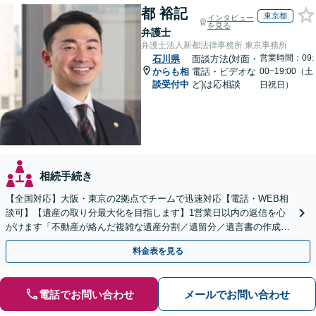
都 裕記
東京都
インタビュー
を見る
弁護士
弁護士法人新都法律事務所 東京事務所
営業時間：09:
石川県
面談方法(対面・
からも相
電話・ビデオな
00~19:00（土
談受付中
ど)は応相談
日祝日）
相続手続き
【全国対応】大阪・東京の2拠点でチームで迅速対応【電話・WEB相
談可】【遺産の取り分最大化を目指します】1営業日以内の返信を心
がけます「不動産が絡んだ複雑な遺産分割／遺留分／遺言書の作成・
執行／事業承継など、お任せください」【休日相談あり】
料金表を見る
電話でお問い合わせ
メールでお問い合わせ