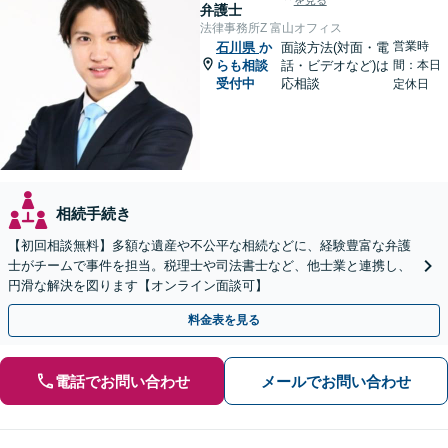
を見る
弁護士
法律事務所Z 富山オフィス
営業時
石川県
か
面談方法(対面・電
らも相談
話・ビデオなど)は
間：本日
受付中
応相談
定休日
相続手続き
【初回相談無料】多額な遺産や不公平な相続などに、経験豊富な弁護
士がチームで事件を担当。税理士や司法書士など、他士業と連携し、
円滑な解決を図ります【オンライン面談可】
料金表を見る
電話でお問い合わせ
メールでお問い合わせ