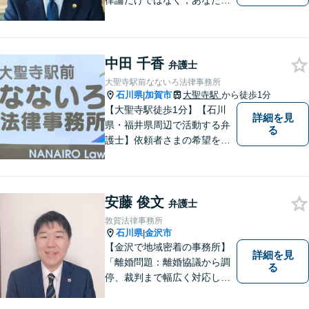
律論だけではなく，あなたの
お気持ちを踏まえて最善の解
決へ導きます
中田 千香
弁護士
大聖寺駅前なないろ法律事務所
石川県
加賀市
大聖寺駅
から徒歩1分
|
【大聖寺駅徒歩1分】【石川
詳細を見
県・福井県周辺で活動する弁
る
護士】依頼者さまの希望を尊
重し、それぞれの状況に応じ
た法的手段を遂行します。お
一人で抱えることなく、お気
安藤 俊文
軽にご相談ください。土日祝
弁護士
も対応可能です。【法テラス
敦賀法律事務所
可】
石川県
金沢市
|
【金沢で地域密着の事務所】
詳細を見
「離婚問題：離婚協議から調
る
停、裁判まで幅広く対応し、
豊富な実績を活かして最適な
解決策をご提案いたします」