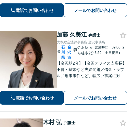
あり】
電話でお問い合わせ
メールでお問い合わせ
加藤 久美江
弁護士
大本総合法律事務所 金沢事務所
石
金
金沢駅
か
営業時間：09:00~2
川
沢
|
3:59（土日祝日）
ら徒歩2分
県
市
【金沢駅2分】【金沢オフィス支店長】
不倫・離婚など夫婦問題／借金トラブ
ル／刑事事件など、幅広い事案に対応
しております。話しやすく親身な対応
が持ち味です。明るい雰囲気の事務所
ですので、リラックスしてお話しいた
電話でお問い合わせ
メールでお問い合わせ
だけると思います。法テラスOK
木村 弘
弁護士