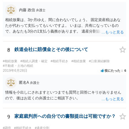
で、相続放棄申述が受理される可能性も高いと思います。
内藤 政信
弁護士
相続放棄は、3か月ゆえ、間に合わないでしょう。 固定資産税はあな
たが代わって支払ってもいいですよ。 いまは、共有になっているの
で、あなたも3分の1支払う義務があります。 遺産分割協議をして、不
動産取得者を決めて、相続登記する必要があります。 登記名義人に支
払い義務があります。
8
鉄道会社に賠償金とその後について
#相続放棄
#相続人調査・確定
#相続手続き
#相続放棄
#口座凍結解除
#不動産・土地の相続
2019年6月28日
役にたった
6
匿名A
弁護士
情報を小出しにされますといつまでも質問と回答にキリがありません
ので、後はお近くの弁護士にご相談下さい。
9
家庭裁判所への自分での書類提出は可能ですか？
#調停
#相続手続き
#遺産分割