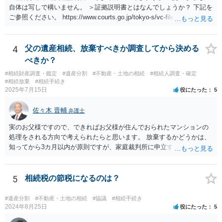
自体は写しで構いません。 ＞証拠説明書とはなんでしょうか？ 下記を
ご参照ください。 https://www.courts.go.jp/tokyo-s/vc-files/tokyo-s/file/
14-1kisairei.pdf
4
父の遺産相続、放棄すべきか調査してから決める
べきか？
#相続財産調査・鑑定
#遺産分割
#不動産・土地の相続
#相続人調査・確定
#相続放棄
#相続手続き
2025年7月15日
役にたった
5
佐々木 晋輔
弁護士
実のお父様ですので、できればお父様が住んでおられたマンションの
処理をされる方向で考えられたらと思います。 放棄するかどうかは、
知ってから3カ月以内が原則ですが、家庭裁判所に申立すれば3カ月の
期間を伸長することができます。 その間に、財産の状況を調査して、
放棄するかどうか決めることができます。 銀行やサラ金が数年も放置
することはありませんので、数年後に借金が発見される可能性はほぼ
5
相続税の節税になるのは？
ありません。 なお、私が扱った相続放棄を検討していた案件で、期間
伸長して調査したところ、サラ金に対する過払金など相当な財産が見
#遺産分割
#不動産・土地の相続
#協議
#相続手続き
つかったため相続したという事例がありました。
2024年8月25日
役にたった
5