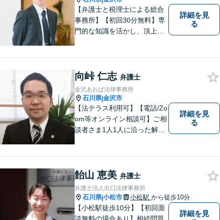
【弁護士と税理士による総合
詳細を見
事務所】【初回30分無料】専
る
門的な知識を活かし、頂上＝
「目標とすべき適切な解決」
までしっかりガイド、サポー
トします。 事務所ホームペー
ジあります。
向峠 仁志
弁護士
金沢あおば法律事務所
石川県
金沢市
|
【法テラス利用可】【電話/Zo
詳細を見
om等オンライン相談可】ご相
る
談者さま1人1人に沿った解決
案を一緒に探し解決へと導き
ます。「より身近に、より親
しみやすく」をモットーに気
軽に相談できる弁護士を目指
飴山 恵美
弁護士
します。
弁護士法人出口法律事務所
石川県
小松市
小松駅
から徒歩10分
|
【小松駅徒歩10分】【初回面
詳細を見
談無料の場合あり】相続問題