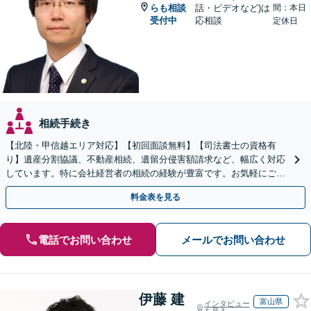
らも相談
話・ビデオなど)は
間：本日
受付中
応相談
定休日
相続手続き
【北陸・甲信越エリア対応】【初回面談無料】【司法書士の資格有
り】遺産分割協議、不動産相続、遺留分侵害額請求など、幅広く対応
しています。特に会社経営者の相続の経験が豊富です。お気軽にご相
談ください。【休日・夜間面談可】【オンライン面談可】
料金表を見る
電話でお問い合わせ
メールでお問い合わせ
伊藤 建
富山県
インタビュー