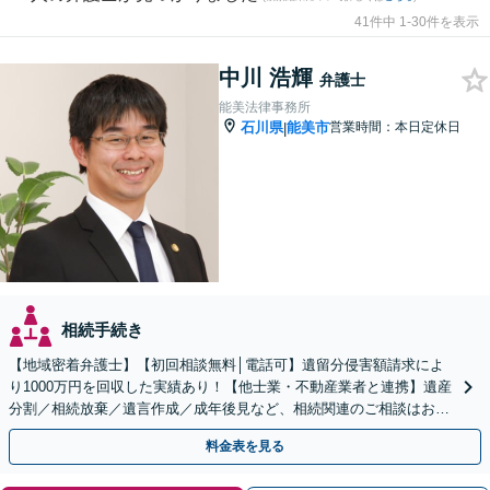
41件中 1-30件を表示
中川 浩輝
弁護士
能美法律事務所
石川県
能美市
営業時間：本日定休日
|
相続手続き
【地域密着弁護士】【初回相談無料│電話可】遺留分侵害額請求によ
り1000万円を回収した実績あり！【他士業・不動産業者と連携】遺産
分割／相続放棄／遺言作成／成年後見など、相続関連のご相談はお任
せください【夜間・土日祝相談可】【法テラス利用可】
料金表を見る