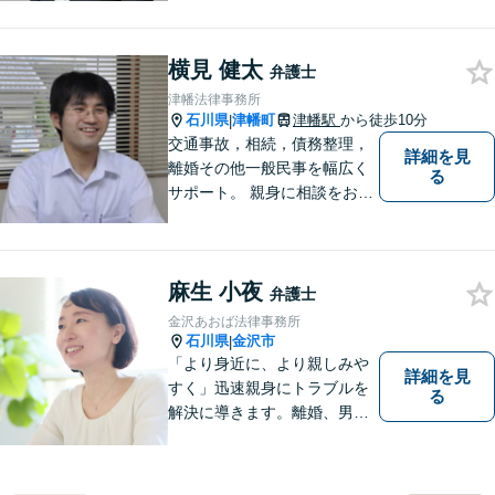
金の悩みでつらい方、ぜひ一
度ご相談ください。
横見 健太
弁護士
津幡法律事務所
石川県
津幡町
津幡駅
から徒歩10分
|
交通事故，相続，債務整理，
詳細を見
離婚その他一般民事を幅広く
る
サポート。 親身に相談をお聞
きします。
麻生 小夜
弁護士
金沢あおば法律事務所
石川県
金沢市
|
「より身近に、より親しみや
詳細を見
すく」迅速親身にトラブルを
る
解決に導きます。離婚、男女
間トラブル、借金、相続等の
問題から事業の問題まで幅広
く取り組んでいます。お気軽