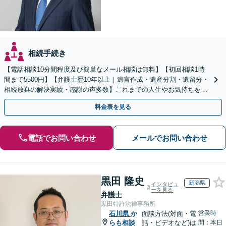
相続手続き
【電話相談10分間程度及び簡単なメール相談は無料】【初回相談1時
間まで5500円】【弁護士歴10年以上｜遺言作成・遺産分割・遺留分・
相続放棄の解決実績・感謝の声多数】これまでの人生やお気持ちを汲
み取り、想いに寄り添った解決方法を提案します。
料金表を見る
電話でお問い合わせ
メールでお問い合わせ
黒田 隆史
新潟県
インタビュ
ーを見る
弁護士
黒田特許法律事務所
営業時
石川県
か
面談方法(対面・電
らも相談
話・ビデオなど)は
間：本日