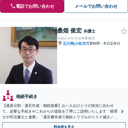
電話でお問い合わせ
メールでお問い合わせ
桑畑 俊宏
弁護士
小松かがやき法律事務所
石川県
小松市
営業時間：本日定休日
|
相続手続き
【遺産分割・遺言作成・相続放棄】お一人おひとりの状況に合わせ
て、必要な手続きやこれからの道筋を丁寧にご説明いたします「税理
士や司法書士と連携」「遺言書作成で相続トラブルのリスク減少／形
式や内容について丁寧にアドバイス」
料金表を見る