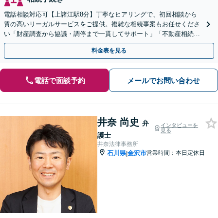
電話相談対応可【上諸江駅8分】丁寧なヒアリングで、初回相談から
質の高いリーガルサービスをご提供。複雑な相続事案もお任せくださ
い「財産調査から協議・調停まで一貫してサポート」「不動産相続は
他士業と連携して対応」【完全個室】【休日・夜間相談可】
料金表を見る
電話で面談予約
メールでお問い合わせ
井奈 尚史
弁
インタビューを
見る
護士
井奈法律事務所
石川県
金沢市
営業時間：本日定休日
|