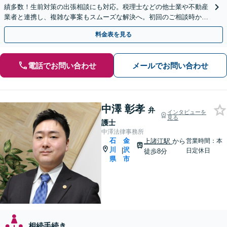
績多数！生前対策の出張相談にも対応。税理士などの他士業や不動産
業者と連携し、複雑な事案もスムーズな解決へ。初回のご相談時から
深くアドバイスし、最良の結果を獲得できるよう尽力します
料金表を見る
電話でお問い合わせ
メールでお問い合わせ
中澤 彰孝
弁
インタビューを
見る
護士
中澤法律事務所
石
金
上諸江駅
から
営業時間：本
川
沢
|
日定休日
徒歩8分
県
市
相続手続き