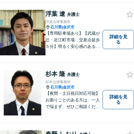
「交通事故：24時間受付可／
弁護士が介入することで賠償
浮葉 遼
弁護士
金の大幅な増額が実現できる
浮葉法律事務所
ケースあり」【休日・夜間相
石川県
金沢市
|
談可】
【専用駐車場あり】【武蔵が
詳細を見
辻・近江町市場 交差点徒歩
る
５分】明るく安心感のある事
務所です。
杉本 隆
弁護士
杉本法律事務所
石川県
金沢市
|
【夜間・土日祝日対応可能】
詳細を見
お困りごとのある方は、一人
る
で悩まず、ぜひご相談くださ
い。香林坊に事務所がありま
すので、お気軽にご相談くだ
さい（相談料：１時間５5００
円(税込））