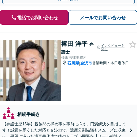
電話でお問い合わせ
メールでお問い合わせ
棒田 洋平
弁
インタビューを
見る
護士
棒田法律事務所
石川県
金沢市
営業時間：本日定休日
|
相続手続き
【弁護士歴15年】親族間の揉め事を事前に抑え、円満解決を目指しま
す！誠意を尽くした対応と交渉力で、遺産分割協議もスムーズに収束
へ。要望に沿った遺言書作成で後のトラブル回避を【メール相談／W