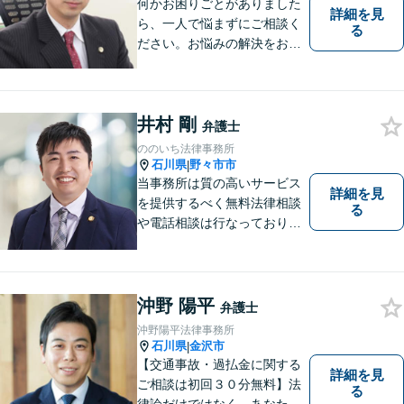
伝いします
何かお困りごとがありました
詳細を見
ら、一人で悩まずにご相談く
る
ださい。お悩みの解決をお手
伝いします。
井村 剛
弁護士
ののいち法律事務所
石川県
野々市市
|
当事務所は質の高いサービス
詳細を見
を提供するべく無料法律相談
る
や電話相談は行なっておりま
せん。相談者さまと共に歩む
弁護士として、法的サポート
をします。相続・遺言／債権
回収「スピード対応」／企業
沖野 陽平
弁護士
法務「顧問契約も可能」【夜
沖野陽平法律事務所
間・休日面談可】【完全個
石川県
金沢市
|
室】
【交通事故・過払金に関する
詳細を見
ご相談は初回３０分無料】法
る