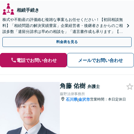
相続手続き
株式や不動産の評価絡む複雑な事案もお任せください！【初回相談無
料】「相続問題の解決実績豊富」企業経営者・後継者さまからのご相
談多数「遺留分請求は早めの相談を」「遺言書作成も承ります」【電
話・メール相談対応】【完全個室制】
料金表を見る
電話でお問い合わせ
メールでお問い合わせ
角藤 佑樹
弁護士
藤野法律事務所
石川県
金沢市
営業時間：本日定休日
|