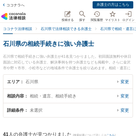
弁護士の方はこちら
ココナラへ
投稿する
探す
閲覧履歴
マイリスト
ログイン
ココナラ法律相談
石川県で法律相談できる弁護士
石川県で相続・遺言
石川県の相続手続きに強い弁護士
石川県で相続手続きに強い弁護士が41名見つかりました。初回面談無料や休日
面談に対応している弁護士、解決事例を持つ弁護士なども掲載中。さらに金沢
市や野々市市、小松市などの地域条件で弁護士を絞り込めます。相続・遺言に
関係する家族間の相続トラブルや認知症の相続、遺産分割等の細かな分野での
絞り込み検索もでき便利です。特に能美法律事務所の中川 浩輝弁護士や小松か
エリア
石川県
変更
がやき法律事務所の桑畑 俊宏弁護士、棒田法律事務所の棒田 洋平弁護士のプロ
フィール情報や弁護士費用、強みなどが注目されています。『石川県で土日や
相談内容
相続・遺言、相続手続き
変更
夜間に発生した相続手続きのトラブルを今すぐに弁護士に相談したい』『相続
手続きのトラブル解決の実績豊富な近くの弁護士を検索したい』『初回相談無
料で相続手続きを法律相談できる石川県内の弁護士に相談予約したい』などで
詳細条件
未選択
変更
お困りの相談者さんにおすすめです。
41
人の弁護士が見つかりました
(検索結果について詳しくは
こちら
)