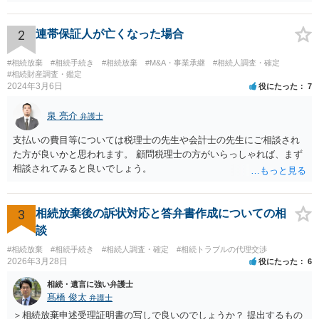
持分を父親が取得した場合，住み続けるのは難しいかも知れません。
2
連帯保証人が亡くなった場合
#相続放棄
#相続手続き
#相続放棄
#M&A・事業承継
#相続人調査・確定
#相続財産調査・鑑定
2024年3月6日
役にたった
7
泉 亮介
弁護士
支払いの費目等については税理士の先生や会計士の先生にご相談され
た方が良いかと思われます。 顧問税理士の方がいらっしゃれば、まず
相談されてみると良いでしょう。
3
相続放棄後の訴状対応と答弁書作成についての相
談
#相続放棄
#相続手続き
#相続人調査・確定
#相続トラブルの代理交渉
2026年3月28日
役にたった
6
相続・遺言に強い弁護士
髙橋 俊太
弁護士
＞相続放棄申述受理証明書の写しで良いのでしょうか？ 提出するもの