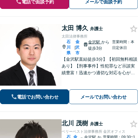
電話で面談予約
メールで面談予約
太田 博久
弁護士
太田法律事務所
石
金
金沢駅
から
営業時間：本
川
沢
|
日定休日
徒歩3分
県
市
【金沢駅直結徒歩3分】【初回無料相談
あり】【刑事事件】性犯罪など示談実
績豊富！迅速かつ適切な対応を心がけ
ています【離婚・男女問題】感情的に
なりがちな場面でも冷静かつ戦略的な
対応で、適切な解決へと導きます。
電話でお問い合わせ
メールでお問い合わせ
北川 茂樹
弁護士
ベリーベスト法律事務所 金沢オフィス
石
金
金沢駅
か
営業時間：09:30~1