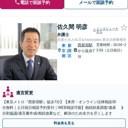
電話で面談予約
メールで面談予約
佐久間 明彦
インタビューを
見る
弁護士
弁護士法人ALG＆Associates 東京法律事務所
西新宿駅
営業時間：00:00~2
東
新
3:59（土日祝日）
京
宿
から徒歩7
|
都
区
分
遺言変更
【東京メトロ『西新宿駅』徒歩7分】【来所・オンライン法律相談30
分無料｜土日祝日相談予約受付｜WEB相談可能】相続財産調査/遺産
分割協議/遺言書作成/相続放棄など、解決のため全力を尽くします
料金表を見る