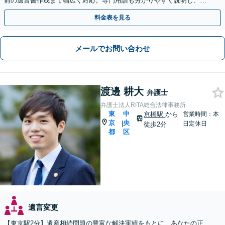
前の遺言書作成まで幅広く対応。専門用語も分かりやすく説明し、ご
依頼者様の心に最後まで寄り添います【web面談可】
料金表を見る
メールでお問い合わせ
渡邊 耕大
弁護士
弁護士法人RITA総合法律事務所
東
中
京橋駅
から
営業時間：本
京
央
|
日定休日
徒歩2分
都
区
遺言変更
【東京駅2分】遺産相続問題の豊富な解決実績をもとに、あなたの正