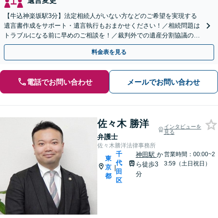
遺言変更
【牛込神楽坂駅3分】法定相続人がいない方などのご希望を実現する
遺言書作成をサポート・遺言執行もおまかせください！／相続問題は
トラブルになる前に早めのご相談を！／裁判外での遺産分割協議の経
験多数【完全個室対応】
料金表を見る
電話でお問い合わせ
メールでお問い合わせ
佐々木 勝洋
インタビューを
見る
弁護士
佐々木勝洋法律事務所
千
神田駅
か
営業時間：00:00~2
東
代
3:59（土日祝日）
ら徒歩3
京
|
田
分
都
区