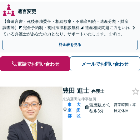
遺言変更
【🔴遺言書・死後事務委任・相続放棄・不動産相続・遺産分割・財産
調査等】◤完全予約制・初回法律相談無料◢ 遺産相続問題に力をいれ
ている弁護士があなたの力となり、サポートいたします。まずは、お
気軽にお問い合わせください。
料金表を見る
電話でお問い合わせ
メールでお問い合わせ
豊田 進士
弁護士
京浜蒲田法律事務所
東
大
蒲田駅
から
営業時間：本
京
田
|
日定休日
徒歩3分
都
区