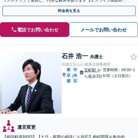
ワンストップで連携し、円滑な解決を図ります【オンライン面談対
応】【新宿駅1分】
料金表を見る
電話でお問い合わせ
メールでお問い合わせ
石井 浩一
弁護士
弁護士法人心 銀座法律事務所
東
中
宝町駅
か
営業時間：09:00~1
京
央
|
8:00（土日祝日）
ら徒歩3分
都
区
遺言変更
【相談料原則0円】【土日・夜間の相談にも対応】相続問題を集中的