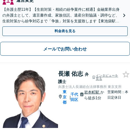
遺言変更
【弁護士歴11年】【生前対策・相続の紛争案件に精通】金融業界出身
の弁護士として、遺言書作成、家族信託、遺産分割協議・調停など、
生前対策から紛争対応まで「争族」対策を支援致します【東池袋駅2
分】【初回面談無料】
料金表を見る
メールでお問い合わせ
長瀬 佑志
弁
インタビューを
見る
護士
弁護士法人長瀬総合法律事務所 東京支所
東
岩本町駅
か
営業時間：本
千代
京
|
日定休日
ら徒歩1分
田区
都