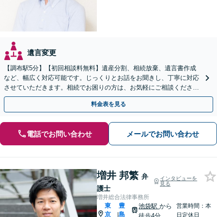
遺言変更
【調布駅5分】【初回相談料無料】遺産分割、相続放棄、遺言書作成
など、幅広く対応可能です。じっくりとお話をお聞きし、丁寧に対応
させていただきます。相続でお困りの方は、お気軽にご相談くださ
い。【電話相談可】
料金表を見る
電話でお問い合わせ
メールでお問い合わせ
増井 邦繁
弁
インタビューを
見る
護士
増井総合法律事務所
東
豊
池袋駅
から
営業時間：本
京
島
|
日定休日
徒歩4分