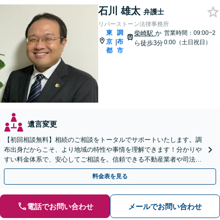
石川 雄太
弁護士
リバーストーン法律事務所
東
調
柴崎駅
か
営業時間：09:00~2
京
布
|
0:00（土日祝日）
ら徒歩3分
都
市
遺言変更
【初回相談無料】相続のご相談をトータルでサポートいたします。調
布出身だからこそ、より地域の特性や事情を理解できます！分かりや
すい料金体系で、安心してご相談を。信頼できる不動産業者や司法書
士、税理士などもご紹介可【出張相談可】【土日祝対応可】
料金表を見る
電話でお問い合わせ
メールでお問い合わせ