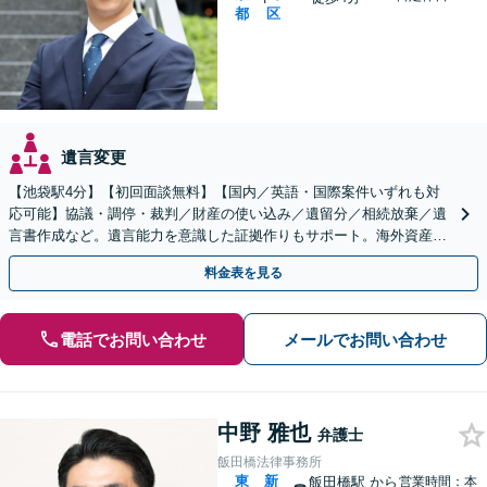
都
区
遺言変更
【池袋駅4分】【初回面談無料】【国内／英語・国際案件いずれも対
応可能】協議・調停・裁判／財産の使い込み／遺留分／相続放棄／遺
言書作成など。遺言能力を意識した証拠作りもサポート。海外資産や
相続人が外国籍の場合もご相談を。【留学経験あり】
料金表を見る
電話でお問い合わせ
メールでお問い合わせ
中野 雅也
弁護士
飯田橋法律事務所
東
新
飯田橋駅
から
営業時間：本