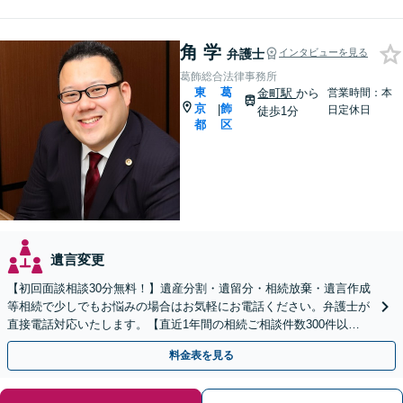
角 学
弁護士
インタビューを見る
葛飾総合法律事務所
東
葛
金町駅
から
営業時間：本
京
飾
|
日定休日
徒歩1分
都
区
遺言変更
【初回面談相談30分無料！】遺産分割・遺留分・相続放棄・遺言作成
等相続で少しでもお悩みの場合はお気軽にお電話ください。弁護士が
直接電話対応いたします。【直近1年間の相続ご相談件数300件以
上！】【相続の著書・セミナー多数】【弁護士複数所属】
料金表を見る