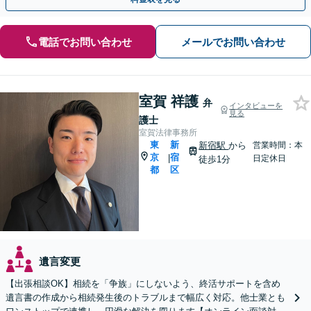
電話でお問い合わせ
メールでお問い合わせ
室賀 祥護
弁
インタビューを
見る
護士
室賀法律事務所
東
新
新宿駅
から
営業時間：本
京
宿
|
日定休日
徒歩1分
都
区
遺言変更
【出張相談OK】相続を「争族」にしないよう、終活サポートを含め
遺言書の作成から相続発生後のトラブルまで幅広く対応。他士業とも