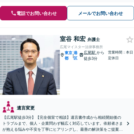
電話でお問い合わせ
メールでお問い合わせ
室谷 和宏
弁護士
広尾マイスター法律事務所
広尾駅
から
営業時間：本日
東京
港
|
都
区
定休日
徒歩3分
遺言変更
【広尾駅徒歩3分】【完全個室で相談】遺言書作成から相続開始後の
トラブルまで、個人・企業問わず幅広く対応しています。依頼者さま
が抱える悩みや不安を丁寧にヒアリングし、最善の解決策をご提案い