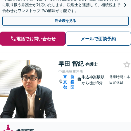
に取り扱う弁護士が対応いたします。税理士と連携して、相続税まで
合わせたワンストップでの解決が可能です。
料金表を見る
電話でお問い合わせ
メールで面談予約
早田 智紀
弁護士
中嶋法律事務所
東
新
牛込神楽坂駅
営業時間：本
京
宿
|
日定休日
から徒歩3分
都
区