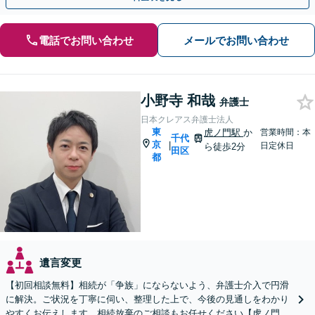
電話でお問い合わせ
メールでお問い合わせ
小野寺 和哉
弁護士
日本クレアス弁護士法人
東
虎ノ門駅
か
営業時間：本
千代
京
|
日定休日
ら徒歩2分
田区
都
遺言変更
【初回相談無料】相続が「争族」にならないよう、弁護士介入で円滑
に解決。ご状況を丁寧に伺い、整理した上で、今後の見通しをわかり
やすくお伝えします。相続放棄のご相談もお任せください【虎ノ門駅