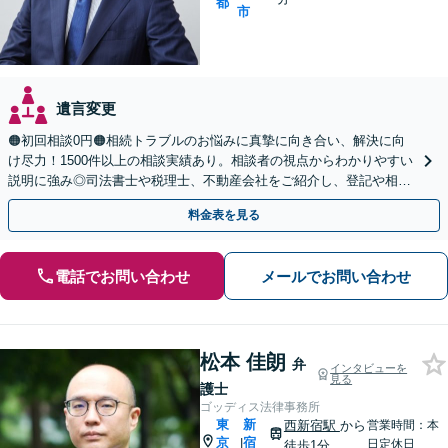
都
市
遺言変更
🟠初回相談0円🟠相続トラブルのお悩みに真摯に向き合い、解決に向
け尽力！1500件以上の相談実績あり。相談者の視点からわかりやすい
説明に強み◎司法書士や税理士、不動産会社をご紹介し、登記や相続
税の申告までワンストップで対応【夜間相談可】
料金表を見る
電話でお問い合わせ
メールでお問い合わせ
松本 佳朗
弁
インタビューを
見る
護士
ゴッディス法律事務所
東
新
西新宿駅
から
営業時間：本
京
宿
|
日定休日
徒歩1分