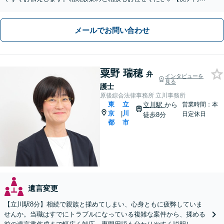
2分】【夜間相談OK】【出張面談可（要相談）】
メールでお問い合わせ
粟野 瑞穂
弁
インタビューを
見る
護士
原後綜合法律事務所 立川事務所
東
立
立川駅
から
営業時間：本
京
川
|
日定休日
徒歩8分
都
市
遺言変更
【立川駅8分】相続で親族と揉めてしまい、心身ともに疲弊していま
せんか。当職はすでにトラブルになっている複雑な案件から、揉める