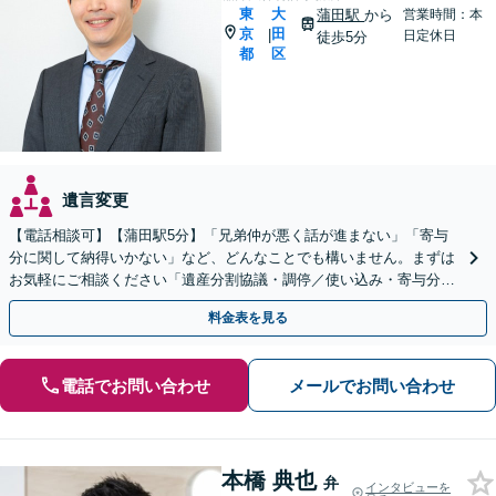
東
大
蒲田駅
から
営業時間：本
京
田
|
日定休日
徒歩5分
都
区
遺言変更
【電話相談可】【蒲田駅5分】「兄弟仲が悪く話が進まない」「寄与
分に関して納得いかない」など、どんなことでも構いません。まずは
お気軽にご相談ください「遺産分割協議・調停／使い込み・寄与分／
遺留分侵害額請求／相続放棄／事業承継／遺言書作成など」
料金表を見る
電話でお問い合わせ
メールでお問い合わせ
本橋 典也
弁
インタビューを