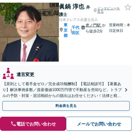
眞鍋 淳也
弁
インタビューを
見る
護士
日本クレアス弁護士法人
東
虎ノ門駅
か
営業時間：本
千代
京
|
日定休日
ら徒歩2分
田区
都
遺言変更
【原則として着手金ゼロ／完全成功報酬制】【電話相談可】【著書あ
り】解決事例多数／資産価値1000万円増で不動産を売却など。トラブ
ルの予防・対策・泥沼相続からの脱出はお任せください！法律と税務
を一体的にワンストップで対応
料金表を見る
電話でお問い合わせ
メールでお問い合わせ