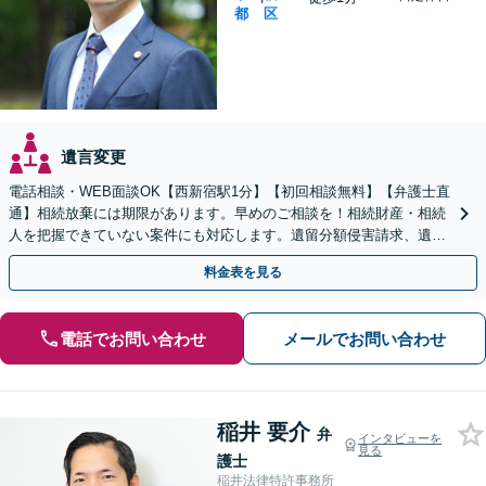
都
区
遺言変更
電話相談・WEB面談OK【西新宿駅1分】【初回相談無料】【弁護士直
通】相続放棄には期限があります。早めのご相談を！相続財産・相続
人を把握できていない案件にも対応します。遺留分額侵害請求、遺言
無効などの特殊なケースもお任せ下さい。
料金表を見る
電話でお問い合わせ
メールでお問い合わせ
稲井 要介
弁
インタビューを
見る
護士
稲井法律特許事務所