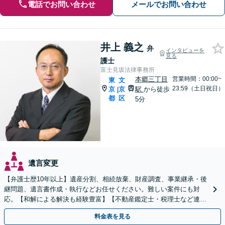
電話でお問い合わせ
メールでお問い合わせ
井上 義之
弁
インタビューを
見る
護士
富士見坂法律事務所
本郷三丁目
営業時間：00:00~
東
文
23:59（土日祝日）
京
京
駅
から徒歩
|
都
区
5分
遺言変更
【弁護士歴10年以上】遺産分割、相続放棄、財産調査、事業継承・後
継問題、遺言書作成・執行などお任せください。難しい案件にも対
応。【和解による解決も経験豊富】【不動産鑑定士・税理士など連
携】【水道橋／本郷三丁目駅から5分】
料金表を見る