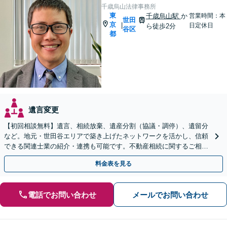
千歳烏山法律事務所
東
千歳烏山駅
か
営業時間：本
世田
京
|
日定休日
ら徒歩2分
谷区
都
遺言変更
【初回相談無料】遺言、相続放棄、遺産分割（協議・調停）、遺留分
など。地元・世田谷エリアで築き上げたネットワークを活かし、信頼
できる関連士業の紹介・連携も可能です。不動産相続に関するご相談
もお任せください【千歳烏山駅2分】【出張相談対応】
料金表を見る
電話でお問い合わせ
メールでお問い合わせ