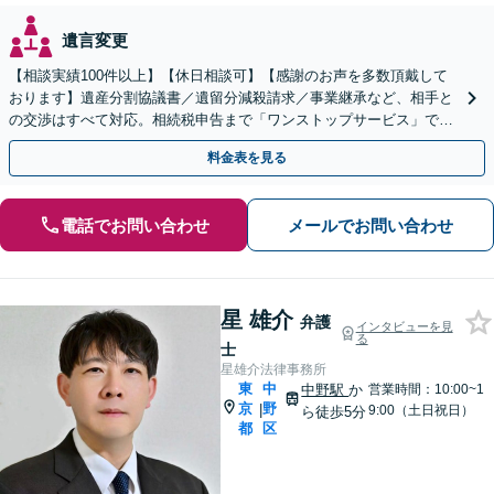
遺言変更
【相談実績100件以上】【休日相談可】【感謝のお声を多数頂戴して
おります】遺産分割協議書／遺留分減殺請求／事業継承など、相手と
の交渉はすべて対応。相続税申告まで「ワンストップサービス」で提
供。今後の紛争リスクも視野に入れて、ご相談ください。
料金表を見る
電話でお問い合わせ
メールでお問い合わせ
星 雄介
弁護
インタビューを見
る
士
星雄介法律事務所
東
中
中野駅
か
営業時間：10:00~1
京
野
|
9:00（土日祝日）
ら徒歩5分
都
区