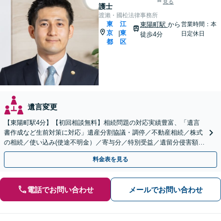
見る
護士
渡瀨・國松法律事務所
東
江
東陽町駅
から
営業時間：本
京
東
|
日定休日
徒歩4分
都
区
遺言変更
【東陽町駅4分】【初回相談無料】相続問題の対応実績豊富、「遺言
書作成など生前対策に対応」遺産分割協議・調停／不動産相続／株式
の相続／使い込み(使途不明金）／寄与分／特別受益／遺留分侵害額請
求／相続放棄など【休日・夜間相談可】
料金表を見る
電話でお問い合わせ
メールでお問い合わせ