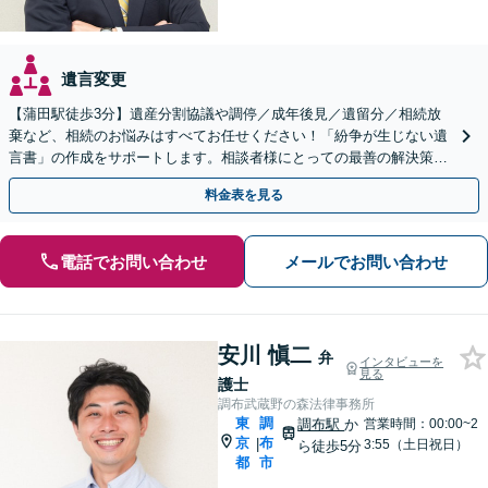
遺言変更
【蒲田駅徒歩3分】遺産分割協議や調停／成年後見／遺留分／相続放
棄など、相続のお悩みはすべてお任せください！「紛争が生じない遺
言書」の作成をサポートします。相談者様にとっての最善の解決策を
ご提案いたします。
料金表を見る
電話でお問い合わせ
メールでお問い合わせ
安川 愼二
弁
インタビューを
見る
護士
調布武蔵野の森法律事務所
東
調
調布駅
か
営業時間：00:00~2
京
布
|
3:55（土日祝日）
ら徒歩5分
都
市