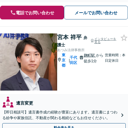
電話でお問い合わせ
メールでお問い合わせ
宮本 祥平
弁
インタビューを
見る
護士
あつみ法律事務所
東
麹町駅
から
営業時間：本
千代
京
|
日定休日
徒歩1分
田区
都
遺言変更
【即日相談可】遺言書作成の経験が豊富にあります。遺言書にまつわ
る紛争や家族信託、不動産が関わる相続などもお任せください。
料金表を見る