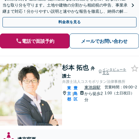
当な取り分を守ります。土地や建物の分割から相続税の申告、事業承
継まで対応！分かりやすい説明と速やかな報告を徹底し、納得の解決
を目指します【夜間や休日相談可】【オンライン相談可】
料金表を見る
電話で面談予約
メールでお問い合わせ
杉本 拓也
弁
インタビューを
見る
護士
弁護士法人コスモポリタン法律事務所
東池袋駅
営業時間：09:00~2
東
豊
1:00（土日祝日）
京
島
から徒歩2
|
都
区
分