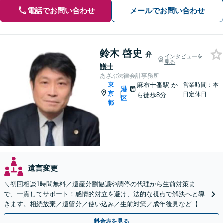
電話でお問い合わせ
メールでお問い合わせ
鈴木 啓史
弁
インタビューを
見る
護士
あざぶ法律会計事務所
東
麻布十番駅
か
営業時間：本
港
京
|
日定休日
ら徒歩8分
区
都
遺言変更
＼初回相談1時間無料／遺産分割協議や調停の代理から生前対策ま
で、一貫してサポート！感情的対立を避け、法的な視点で解決へと導
きます。相続放棄／遺留分／使い込み／生前対策／成年後見など【W
EB面談対応】
料金表を見る