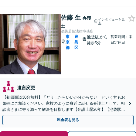
佐藤 生
弁護
インタビューを見
る
士
池袋若葉法律事務所
東
豊
池袋駅
から
営業時間：本
京
島
|
日定休日
徒歩5分
都
区
遺言変更
【初回面談30分無料】「どうしたらいいか分からない」という方もお
気軽にご相談ください。家族のように身近に話せる弁護士として、相
談者さまに寄り添って解決を目指します【弁護士歴20年】【池袋駅5
分】
料金表を見る