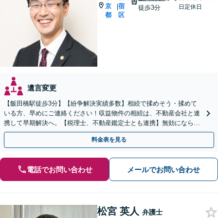
京
宿
|
日定休日
徒歩3分
都
区
遺言変更
【飯田橋駅徒歩3分】【紛争解決実績多数】相続で揉めそう・揉めて
いる方、早めにご連絡ください！収益物件の相続は、不動産会社と連
携して早期解決へ。【税理士、不動産鑑定士とも連携】無効にならな
い「遺言書作成」も対応いたします。
料金表を見る
電話でお問い合わせ
メールでお問い合わせ
松宮 英人
弁護士