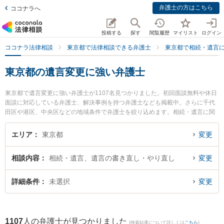
弁護士の方はこちら
ココナラへ
投稿する
探す
閲覧履歴
マイリスト
ログイン
ココナラ法律相談
東京都で法律相談できる弁護士
東京都で相続・遺言
東京都の遺言変更に強い弁護士
東京都で遺言変更に強い弁護士が1107名見つかりました。初回面談無料や休日
面談に対応している弁護士、解決事例を持つ弁護士なども掲載中。さらに千代
田区や港区、中央区などの地域条件で弁護士を絞り込めます。相続・遺言に関
係する家族間の相続トラブルや認知症の相続、遺産分割等の細かな分野での絞
り込み検索もでき便利です。特に渋谷ブレイン法律事務所の髙橋 佳久弁護士や
エリア
東京都
変更
あざぶ法律会計事務所の鈴木 啓史弁護士、日本クレアス弁護士法人の小野寺 和
哉弁護士のプロフィール情報や弁護士費用、強みなどが注目されています。
相談内容
相続・遺言、遺言の書き直し・やり直し
変更
『東京都で土日や夜間に発生した遺言変更のトラブルを今すぐに弁護士に相談
したい』『遺言変更のトラブル解決の実績豊富な近くの弁護士を検索したい』
『初回相談無料で遺言変更を法律相談できる東京都内の弁護士に相談予約した
詳細条件
未選択
変更
い』などでお困りの相談者さんにおすすめです。
1107
人の弁護士が見つかりました
(検索結果について詳しくは
こちら
)