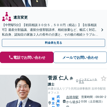
遺言変更
【中野駅5分】【初回相談３０分５，５００円（税込）】【出張相談
可】遺産分割協議、遺留分侵害額請求、相続放棄など、幅広く対応。
私自身、認知症の家族２人の長年の介護と、その後の相続トラブルを
経験しておりますので、まずは一度ご相談ください。
料金表を見る
電話でお問い合わせ
メールでお問い合わせ
菅原 仁人
弁
インタビューを
見る
護士
弁護士法人リブラ共同法律事務所 吉祥寺駅前
オフィス
武
吉祥寺駅
営業時間：09:00~2
東
蔵
0:00（土日祝日）
から徒歩2
京
|
野
分