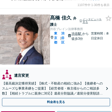
1107件中 1-30件を表示
髙橋 佳久
弁
インタビューを
見る
護士
渋谷ブレイン法律事務所
東
渋
渋谷駅
から
営業時間：本
京
谷
|
日定休日
徒歩3分
都
区
遺言変更
【最高裁決定獲得実績】【株式・不動産の相続に強み】【後継者への
スムーズな事業承継をご提案】【経営者様・株主様からのご相談多
数】【相続トラブルに親身に対応】遺産分割協議／遺留分侵害額請求
／遺言書作成も丁寧に対応【40分相談無料】【渋谷駅3分】
料金表を見る