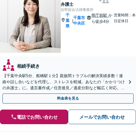
見る
弁護士
佐野総合法律事務所
千
県庁前駅
か
営業時間：本
千葉市
葉
|
日定休日
ら徒歩4分
中央区
県
相続手続き
【千葉中央駅5分、船橋駅１分】親族間トラブルの解決実績多数！連
絡や話し合いなどを代理し、ストレスを軽減。あなたの「かかりつけ
の弁護士」に。遺言書作成／任意後見／遺産分割など幅広く対応。お
気軽にご相談ください！【初回来所相談30分無料】
料金表を見る
電話でお問い合わせ
メールでお問い合わせ