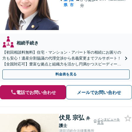
県
市
分
相続手続き
【初回相談料無料】住宅・マンション・アパート等の相続にお困りの
方も安心！遺産分割協議の代理交渉から名義変更までフルサポート！
【全国対応可】豊富な拠点と組織力を活かし円満かつスピーディーに
相続手続きをお手伝いします【取扱い実績2000件以上】
料金表を見る
電話でお問い合わせ
メールでお問い合わせ
伏見 宗弘
弁
インタビューを
見る
護士
津田沼総合法律事務所