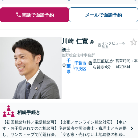
電話で面談予約
メールで面談予約
川崎 仁寛
弁
インタビューを
見る
護士
佐野総合法律事務所
千
県庁前駅
か
営業時間：本
千葉市
葉
|
日定休日
ら徒歩4分
中央区
県
相続手続き
【初回相談無料／電話相談可】【出張／オンライン相談対応】【車い
す・お子様連れでのご相談可】宅建業者や司法書士・税理士とも連携
し、ワンストップで問題解決。「空き家・売れない土地建物の相続／