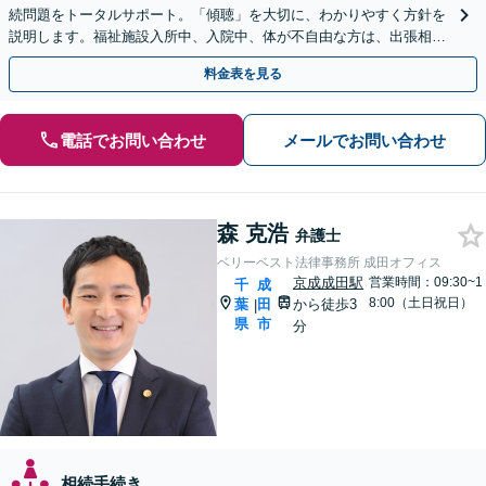
続問題をトータルサポート。「傾聴」を大切に、わかりやすく方針を
説明します。福祉施設入所中、入院中、体が不自由な方は、出張相談
なども柔軟に対応します【休日／夜間面談OK】
料金表を見る
電話でお問い合わせ
メールでお問い合わせ
森 克浩
弁護士
ベリーベスト法律事務所 成田オフィス
京成成田駅
営業時間：09:30~1
千
成
8:00（土日祝日）
葉
田
から徒歩3
|
県
市
分
相続手続き