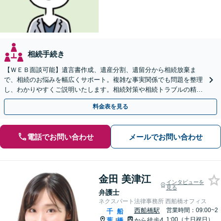
相続手続き
【ＷＥＢ面談可能】遺言書作成、遺産分割、遺留分から相続放棄ま
で、相続のお悩みを幅広くサポート。複雑な事実関係でも問題を整理
し、わかりやすくご説明いたします。相続対策や相続トラブルの精神
的なご負担を減らし、最適な解決を目指します。
料金表を見る
電話でお問い合わせ
メールでお問い合わせ
金田 美津江
インタビューを
見る
弁護士
ネクスパート法律事務所 西船橋オフィス
西船橋駅
営業時間：09:00~2
千
船
1:00（土日祝日）
葉
橋
から徒歩4
|