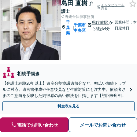
島田 直樹
弁
インタビューを
見る
護士
佐野総合法律事務所
千
県庁前駅
か
営業時間：本
千葉市
葉
|
日定休日
ら徒歩4分
中央区
県
相続手続き
【弁護士経験20年以上】遺産分割協議遺留分など、幅広い相続トラブ
ルに対応。遺言書作成や任意後見など生前対策にも注力中。依頼者さ
まのご意向を反映した納得感の高い解決を目指します【初回来所相談
無料】【電話相談・web面談可】【千葉中央駅5分】
料金表を見る
電話でお問い合わせ
メールでお問い合わせ