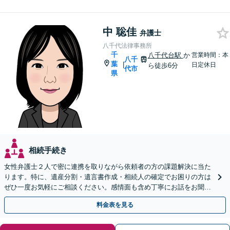
中 聡佳
弁護士
八千代法律事務所
千
八千代台駅
か
営業時間：本
八千
葉
|
日定休日
ら徒歩6分
代市
県
相続手続き
女性弁護士２人で密に連携を取りながら依頼者の方の課題解決に当た
ります。特に、遺産分割・遺言書作成・相続人の確定でお困りの方は
ぜひ一度お気軽にご相談ください。感情面も含め丁寧にお話をお聞き
します。
料金表を見る