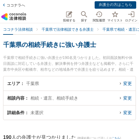
弁護士の方はこちら
ココナラへ
投稿する
探す
閲覧履歴
マイリスト
ログイン
ココナラ法律相談
千葉県で法律相談できる弁護士
千葉県で相続・遺言
千葉県の相続手続きに強い弁護士
千葉県で相続手続きに強い弁護士が190名見つかりました。初回面談無料や休
日面談に対応している弁護士、解決事例を持つ弁護士なども掲載中。さらに千
葉市中央区や船橋市、柏市などの地域条件で弁護士を絞り込めます。相続・遺
言に関係する家族間の相続トラブルや認知症の相続、遺産分割等の細かな分野
での絞り込み検索もでき便利です。特に加島総合法律事務所の加島 守弁護士や
エリア
千葉県
変更
松戸総合法律事務所の関野 裕介弁護士、西船橋総合法律事務所の髙田 雄佑弁護
士のプロフィール情報や弁護士費用、強みなどが注目されています。『千葉県
相談内容
相続・遺言、相続手続き
変更
で土日や夜間に発生した相続手続きのトラブルを今すぐに弁護士に相談した
い』『相続手続きのトラブル解決の実績豊富な近くの弁護士を検索したい』
『初回相談無料で相続手続きを法律相談できる千葉県内の弁護士に相談予約し
詳細条件
未選択
変更
たい』などでお困りの相談者さんにおすすめです。
190
人の弁護士が見つかりました
(検索結果について詳しくは
こちら
)