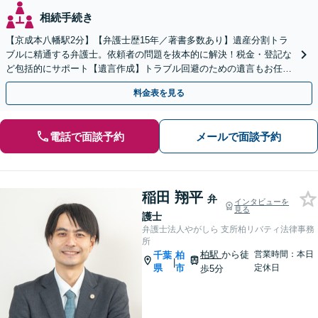
相続手続き
【京成本八幡駅2分】【弁護士歴15年／著書多数あり】遺産分割トラ
ブルに精通する弁護士。依頼者の問題を抜本的に解決！税金・登記な
ど包括的にサポート【遺言作成】トラブル回避のための遺言もお任せ
ください！遺言の実現を叶えます【事業継承の解決実績】
料金表を見る
電話で面談予約
メールで面談予約
稲田 翔平
弁
インタビューを
見る
護士
弁護士法人やがしら 支所柏リバティ法律事務
所
柏駅
から徒
営業時間：本日
千葉
柏
|
県
市
定休日
歩5分