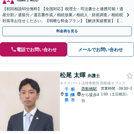
【初回相談60分無料】【全国対応】税理士・司法書士と連携可能！遺
産分割／遺留分／遺言書作成／相続放棄／相続人・財産調査／相続税
対策等お任せください。【明瞭な料金プラン】【解決実績豊富】【電
話相談可】
料金表を見る
電話でお問い合わせ
メールでお問い合わせ
松尾 太暉
弁護士
ネクスパート法律事務所 西船橋オフィス
西船橋駅
営業時間：09:00~2
千
船
1:00（土日祝日）
葉
橋
から徒歩4
|
県
市
分