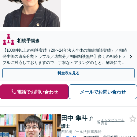
相続手続き
【1000件以上の相談実績（20〜24年法人全体の相続相談実績）／相続
発生後の遺産分割トラブル／遺留分／初回相談無料】多くの相続トラ
ブルに対応しておりますので、丁寧なヒアリングのもと、解決に向け
たアドバイス・ご提案をいたします。
料金表を見る
電話でお問い合わせ
メールでお問い合わせ
田中 隼斗
弁
インタビューを
見る
護士
西船橋ゴール法律事務所