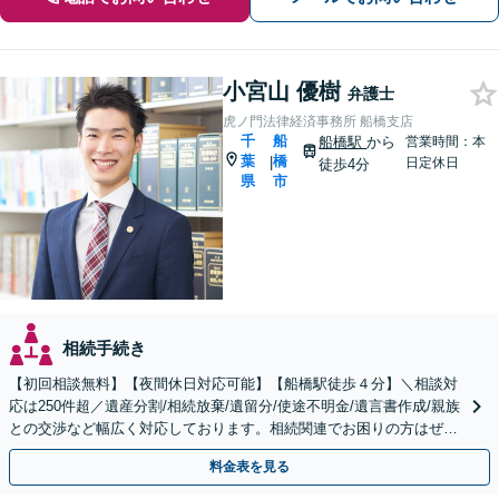
小宮山 優樹
弁護士
虎ノ門法律経済事務所 船橋支店
千
船
船橋駅
から
営業時間：本
葉
橋
|
日定休日
徒歩4分
県
市
相続手続き
【初回相談無料】【夜間休日対応可能】【船橋駅徒歩４分】＼相談対
応は250件超／遺産分割/相続放棄/遺留分/使途不明金/遺言書作成/親族
との交渉など幅広く対応しております。相続関連でお困りの方はぜひ
一度ご相談ください。
料金表を見る