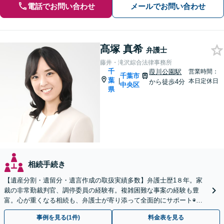
電話でお問い合わせ
メールでお問い合わせ
髙塚 真希
弁護士
藤井・滝沢綜合法律事務所
千
葭川公園駅
営業時間：
千葉市
葉
|
本日定休日
から徒歩4分
中央区
県
相続手続き
【遺産分割・遺留分・遺言作成の取扱実績多数】弁護士歴1８年。家
裁の非常勤裁判官、調停委員の経験有。複雑困難な事案の経験も豊
富。心が重くなる相続も、弁護士が寄り添って全面的にサポート◉オ
ンライン相談可◉ 【千葉駅徒歩13分】
事例を見る(1件)
料金表を見る