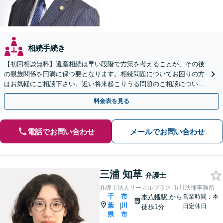
相続手続き
【初回相談無料】遺産相続は早い段階で方策を考えることが、その後
の親族関係を円満に保つ要となります。相続問題についてお困りの方
はお気軽にご相談下さい。近い将来起こりうる問題のご相談について
も承っています。
料金表を見る
電話でお問い合わせ
メールでお問い合わせ
三浦 知草
弁護士
弁護士法人リーガルプラス 市川法律事務所
千
市
本八幡駅
から
営業時間：本
葉
川
|
日定休日
徒歩1分
県
市