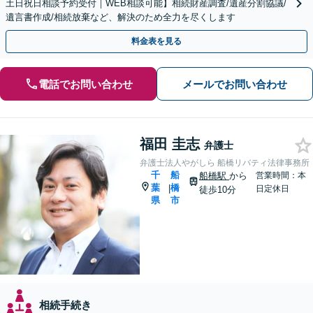
土日祝日相談予約受付｜WEB相談可能】相続財産調査/遺産分割協議/
遺言書作成/相続放棄など、解決のため全力を尽くします
料金表を見る
電話でお問い合わせ
メールでお問い合わせ
福田 圭志
弁護士
弁護士法人やがしら 船橋リバティ法律事務所
千
船
船橋駅
から
営業時間：本
葉
橋
|
日定休日
徒歩10分
県
市
相続手続き