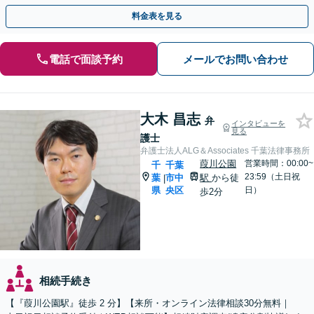
権利関係が複雑な不動産相続もお任せください」
料金表を見る
電話で面談予約
メールでお問い合わせ
大木 昌志
弁
インタビューを
見る
護士
弁護士法人ALG＆Associates 千葉法律事務所
葭川公園
営業時間：00:00~
千
千葉
23:59（土日祝
葉
市中
駅
から徒
|
県
央区
日）
歩2分
相続手続き
【『葭川公園駅』徒歩 2 分】【来所・オンライン法律相談30分無料｜