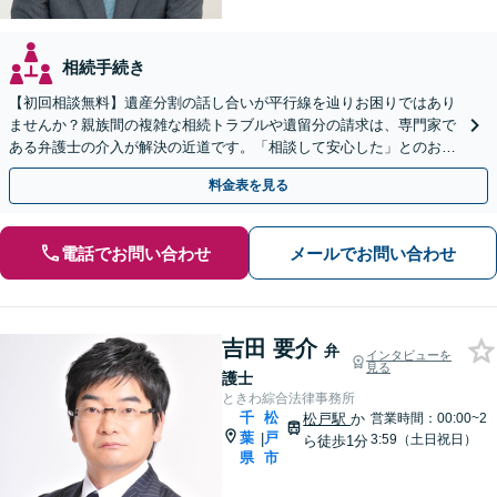
相続手続き
【初回相談無料】遺産分割の話し合いが平行線を辿りお困りではあり
ませんか？親族間の複雑な相続トラブルや遺留分の請求は、専門家で
ある弁護士の介入が解決の近道です。「相談して安心した」とのお声
も多数。柏駅徒歩5分の当事務所へまずはご相談ください。
料金表を見る
電話でお問い合わせ
メールでお問い合わせ
吉田 要介
弁
インタビューを
見る
護士
ときわ綜合法律事務所
千
松
松戸駅
か
営業時間：00:00~2
葉
戸
|
3:59（土日祝日）
ら徒歩1分
県
市