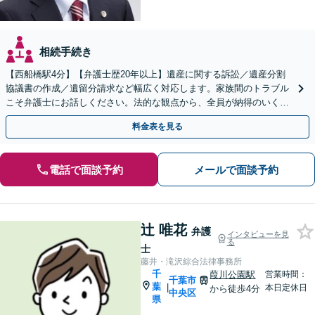
相続手続き
【西船橋駅4分】【弁護士歴20年以上】遺産に関する訴訟／遺産分割
協議書の作成／遺留分請求など幅広く対応します。家族間のトラブル
こそ弁護士にお話しください。法的な観点から、全員が納得のいく解
決へ尽力いたします【土日相談可能】
料金表を見る
電話で面談予約
メールで面談予約
辻 唯花
弁護
インタビューを見
る
士
藤井・滝沢綜合法律事務所
千
葭川公園駅
営業時間：
千葉市
葉
|
本日定休日
から徒歩4分
中央区
県