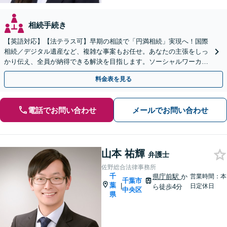
相続手続き
【英語対応】【法テラス可】早期の相談で「円満相続」実現へ！国際
相続／デジタル遺産など、複雑な事案もお任せ。あなたの主張をしっ
かり伝え、全員が納得できる解決を目指します。ソーシャルワーカー
兼司法書士と連携【WEB面談可】【24時間受付】
料金表を見る
電話でお問い合わせ
メールでお問い合わせ
山本 祐輝
弁護士
佐野総合法律事務所
千
県庁前駅
か
営業時間：本
千葉市
葉
|
日定休日
ら徒歩4分
中央区
県