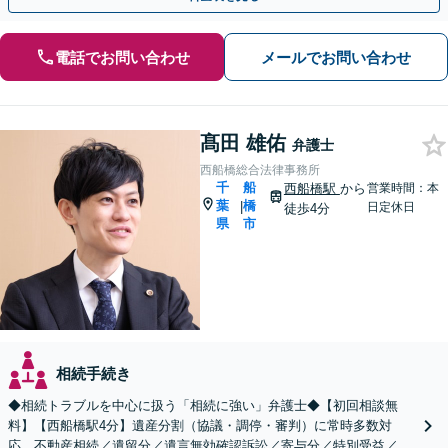
電話でお問い合わせ
メールでお問い合わせ
髙田 雄佑
弁護士
西船橋総合法律事務所
千
船
西船橋駅
から
営業時間：本
葉
橋
|
日定休日
徒歩4分
県
市
相続手続き
◆相続トラブルを中心に扱う「相続に強い」弁護士◆【初回相談無
料】【西船橋駅4分】遺産分割（協議・調停・審判）に常時多数対
応。不動産相続／遺留分／遺言無効確認訴訟／寄与分／特別受益／使