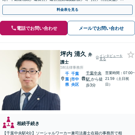
途不明金など複雑な案件もお任せください【夜間・土日相談◎】
料金表を見る
電話でお問い合わせ
メールでお問い合わせ
坪内 清久
弁
インタビューを
見る
護士
Sfil法律事務所
千葉中央
営業時間：07:00~
千
千葉
21:59（土日祝
葉
市中
駅
から徒
|
県
央区
日）
歩3分
相続手続き
【千葉中央駅4分】ソーシャルワーカー兼司法書士在籍の事務所で相