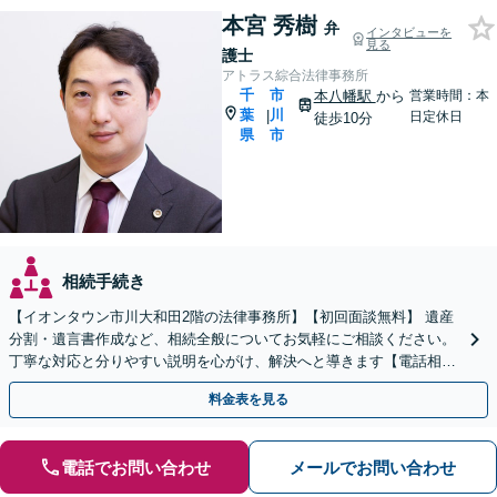
本宮 秀樹
弁
インタビューを
見る
護士
アトラス綜合法律事務所
千
市
本八幡駅
から
営業時間：本
葉
川
|
日定休日
徒歩10分
県
市
相続手続き
【イオンタウン市川大和田2階の法律事務所】【初回面談無料】 遺産
分割・遺言書作成など、相続全般についてお気軽にご相談ください。
丁寧な対応と分りやすい説明を心がけ、解決へと導きます【電話相談
可】
料金表を見る
電話でお問い合わせ
メールでお問い合わせ