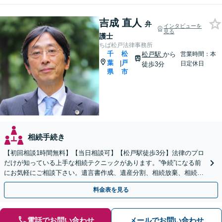
吉成 直人
弁
インタビューを
見る
護士
ちば松戸法律事務所
千
松
松戸駅
から
営業時間：本
葉
戸
|
日定休日
徒歩3分
県
市
相続手続き
【初回相談1時間無料】【当日相談可】【松戸駅徒歩3分】法律のプロ
だけが知っている上手な相続テクニックがあります。”争続”になる前
にお気軽にご相談下さい。遺言書作成、遺産分割、相続放棄、相続税
のことなど弁護経験豊富です。
料金表を見る
電話でお問い合わせ
メールでお問い合わせ