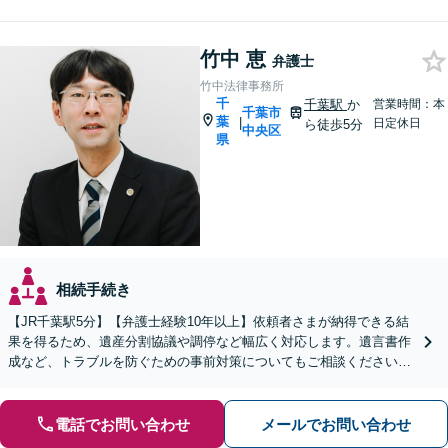
竹中 恵
弁護士
竹中法律事務所
千
千葉駅
か
営業時間：本
千葉市
葉
|
日定休日
ら徒歩5分
中央区
県
相続手続き
【JR千葉駅5分】【弁護士経験10年以上】依頼者さまが納得できる結
果を得るため、遺産分割協議や調停など幅広く対応します。遺言書作
成など、トラブルを防ぐための事前対策についてもご相談ください
【初回相談無料】
電話でお問い合わせ
メールでお問い合わせ