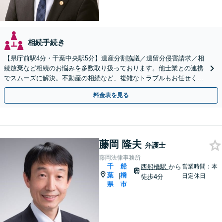
相続手続き
【県庁前駅4分・千葉中央駅5分】遺産分割協議／遺留分侵害請求／相
続放棄など相続のお悩みを多数取り扱っております。他士業との連携
でスムーズに解決。不動産の相続など、複雑なトラブルもお任せくだ
さい。【初回面談相談30分無料】
料金表を見る
藤岡 隆夫
弁護士
藤岡法律事務所
千
船
西船橋駅
から
営業時間：本
葉
橋
|
日定休日
徒歩4分
県
市