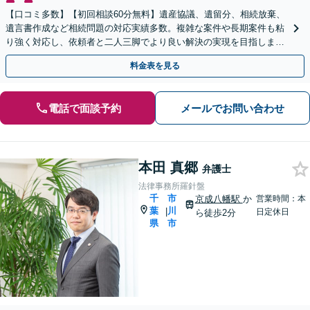
【口コミ多数】【初回相談60分無料】遺産協議、遺留分、相続放棄、
遺言書作成など相続問題の対応実績多数。複雑な案件や長期案件も粘
り強く対応し、依頼者と二人三脚でより良い解決の実現を目指します
【夜間相談可】【船橋駅7分】
料金表を見る
電話で面談予約
メールでお問い合わせ
本田 真郷
弁護士
法律事務所羅針盤
千
市
京成八幡駅
か
営業時間：本
葉
川
|
日定休日
ら徒歩2分
県
市