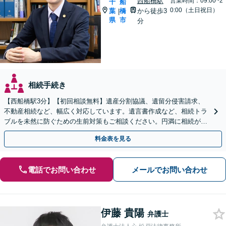
西船橋駅
営業時間：09:00~2
千
船
0:00（土日祝日）
葉
橋
から徒歩3
|
県
市
分
相続手続き
【西船橋駅3分】【初回相談無料】遺産分割協議、遺留分侵害請求、
不動産相続など、幅広く対応しています。遺言書作成など、相続トラ
ブルを未然に防ぐための生前対策もご相談ください。円満に相続が終
えられるよう、全力でサポートいたします。
料金表を見る
電話でお問い合わせ
メールでお問い合わせ
伊藤 貴陽
弁護士