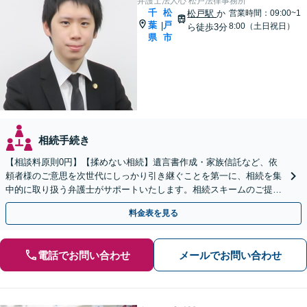
弁護士法人心 松戸法律事務所
千
松
松戸駅
か
営業時間：09:00~1
葉
戸
|
8:00（土日祝日）
ら徒歩3分
県
市
相続手続き
【相談料原則0円】【揉めない相続】遺言書作成・家族信託など、依
頼者様のご意思を次世代にしっかり引き継ぐことを第一に、相続を集
中的に取り扱う弁護士がサポートいたします。相続スキームのご提案
から遺言執行まで責任を持って対応させていただきます。
料金表を見る
電話でお問い合わせ
メールでお問い合わせ