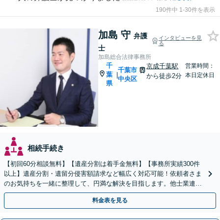
190件中 1-30件を表示
加島 守
弁護
インタビューを見
る
士
加島総合法律事務所
千
京成千葉駅
営業時間：
千葉市
葉
|
本日定休日
から徒歩2分
中央区
県
相続手続き
【初回60分相談無料】【遺産分割は着手金無料】【事務所実績300件
以上】遺産分割・遺留分侵害額請求など幅広く対応可能！依頼者さま
のお気持ちを一緒に整理して、円満な解決を目指します。他士業連携
でスピード解決【出張相談OK】
料金表を見る