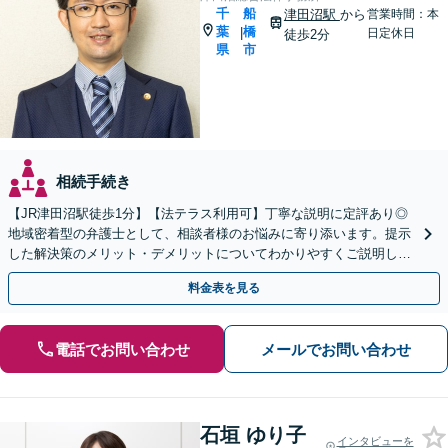
千
船
津田沼駅
から
営業時間：本
葉
橋
|
日定休日
徒歩2分
県
市
相続手続き
【JR津田沼駅徒歩1分】【法テラス利用可】丁寧な説明に定評あり◎
地域密着型の弁護士として、相談者様のお悩みに寄り添います。提示
した解決策のメリット・デメリットについてわかりやすくご説明しま
す【初回相談無料 】【プライバシーへの配慮も安心】
料金表を見る
電話でお問い合わせ
メールでお問い合わせ
石垣 ゆり子
インタビューを