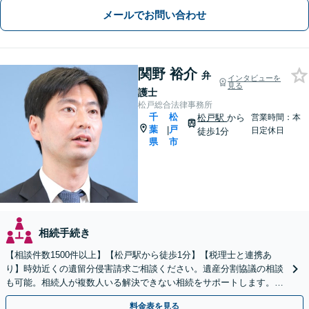
メールでお問い合わせ
関野 裕介
弁
インタビューを
見る
護士
松戸総合法律事務所
千
松
松戸駅
から
営業時間：本
葉
戸
|
日定休日
徒歩1分
県
市
相続手続き
【相談件数1500件以上】【松戸駅から徒歩1分】【税理士と連携あ
り】時効近くの遺留分侵害請求ご相談ください。遺産分割協議の相談
も可能。相続人が複数人いる解決できない相続をサポートします。感
情的な対立の円満解決が得意です。
料金表を見る