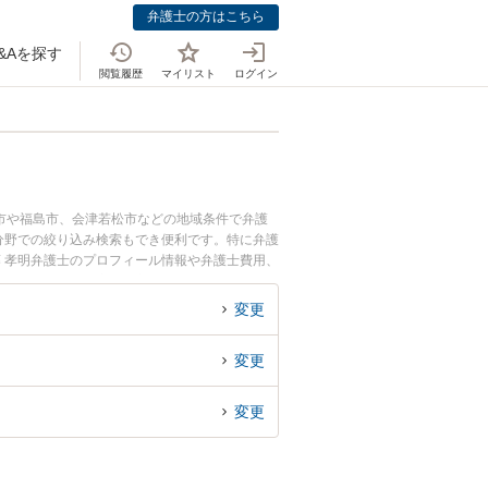
弁護士の方はこちら
&Aを探す
閲覧履歴
マイリスト
ログイン
市や福島市、会津若松市などの地域条件で弁護
分野での絞り込み検索もでき便利です。特に弁護
藤 孝明弁護士のプロフィール情報や弁護士費用、
のトラブル解決の実績豊富な近くの弁護士を検索
です。
変更
変更
変更