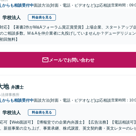
県
からも相談受付中
面談方法(対面・電話・ビデオなど)は応相談
営業時間：09:0
学校法人
料金表を見る
対応】【著書2作がM&Aフォーラム賞正賞受賞】上場企業、スタートアップ
のご相談多数。M＆Aを仲介業者に丸投げしていませんか？デューデリジェ
初回無料】
メールでお問い合わせ
大地
弁護士
ル法律事務所
県
からも相談受付中
面談方法(対面・電話・ビデオなど)は応相談
営業時間：10:0
学校法人
料金表を見る
応可【Web面談可】【博報堂での企業内弁護士】【広告法務】【電話相談可】Yo
、新規事業の立ち上げ、事業承継、株式譲渡、英文契約書・英文レターのレ