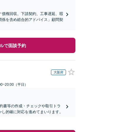
／債権回収、下請契約、工事遅延、瑕
関係を含め総合的アドバイス」顧問契
ルで面談予約
大阪府
0~20:00（平日）
契約書等の作成・チェックや取引トラ
活かし的確に対応を進めてまいります。