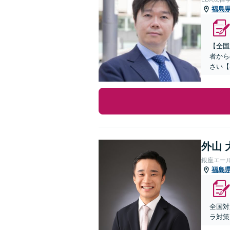
福島
【全国
者から
さい【
外山 
銀座エー
福島
全国対
ラ対策