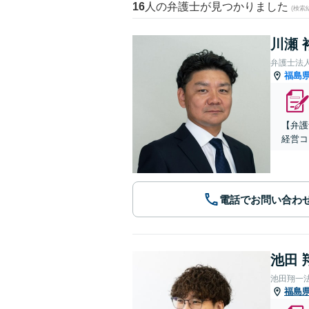
16
人の弁護士が見つかりました
(検索
川瀬 
弁護士法
福島
【弁護
経営コ
電話でお問い合わ
池田 
池田翔一
福島