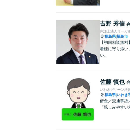
吉野 秀信
弁護士法人リーガ
福島県
福島市
|
【初回相談無料
者様に寄り添い
い。
佐藤 慎也
いわきグリーン法
福島県
いわき
|
借金／交通事故
「親しみやすい