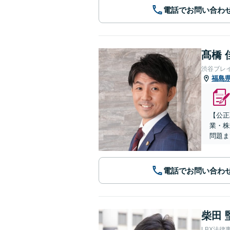
電話でお問い合わ
髙橋 
渋谷ブレ
福島
【公正
業・株
問題ま
電話でお問い合わ
柴田 
LBX法律