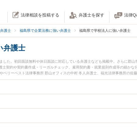
法律相談を投稿する
弁護士を探す
法律Q
弁護士
福島県で企業法務に強い弁護士
福島県で学校法人に強い弁護士
い弁護士
りました。初回面談無料や休日面談に対応している弁護士なども掲載中。さらに郡山
護士契約や契約書作成・リーガルチェック、雇用契約書・就業規則作成等の細かな
やベリーベスト法律事務所 郡山オフィスの中村 冬人弁護士、福光法律事務所の佐
や夜間に発生した学校法人のトラブルを今すぐに弁護士に相談したい』『学校法人
できる福島県内の弁護士に相談予約したい』などでお困りの相談者さんにおすすめ