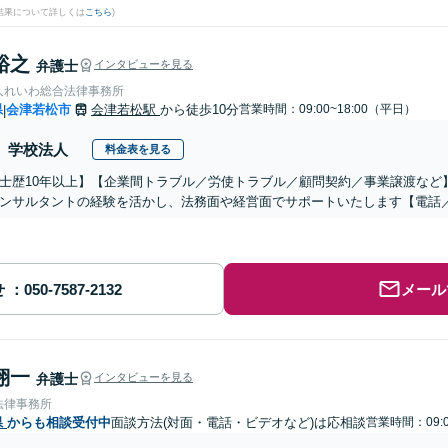
結果について詳しくは
こちら
)
裕之
弁護士
インタビューを見る
人れいわ総合法律事務所
県
会津若松市
会津若松駅
から徒歩10分
営業時間：09:00~18:00（平日）
|
学校法人
料金表を見る
士歴10年以上】【企業間トラブル／労使トラブル／顧問契約／事業譲渡など
ンサルタントの経験を活かし、法務面や経営面でサポートいたします【電話
せ
メール
翔一
弁護士
インタビューを見る
法律事務所
県
からも相談受付中
面談方法(対面・電話・ビデオなど)は応相談
営業時間：09:0