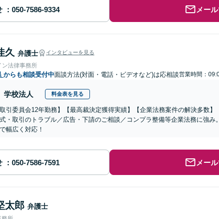
せ
メール
佳久
弁護士
インタビューを見る
イン法律事務所
県
からも相談受付中
面談方法(対面・電話・ビデオなど)は応相談
営業時間：09:0
学校法人
料金表を見る
取引委員会12年勤務】【最高裁決定獲得実績】【企業法務案件の解決多数】
式・取引のトラブル／広告・下請のご相談／コンプラ整備等企業法務に強み
で幅広く対応！
せ
メール
堅太郎
弁護士
事務所