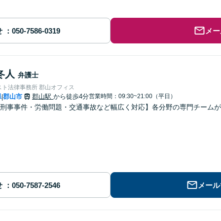
せ
メー
冬人
弁護士
スト法律事務所 郡山オフィス
県
郡山市
郡山駅
から徒歩4分
営業時間：09:30~21:00（平日）
|
刑事事件・労働問題・交通事故など幅広く対応】各分野の専門チームが
せ
メール