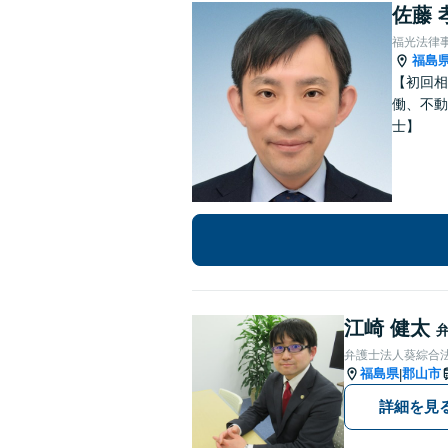
佐藤 
福光法律
福島
【初回相
働、不動
士】
江崎 健太
弁護士法人葵綜合法
福島県
郡山市
|
詳細を見