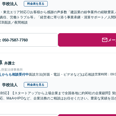
学校法人
料金表を見る
・東北エリア対応◎お客様から感謝の声多数「建設業の紛争案件の経験豊富
責任、労働トラブル等」「経営者に寄り添う事業承継・清算サポート／人間
EB面談／夜間相談
メー
卓
弁護士
人啓葉法律事務所
県
からも相談受付中
面談方法(対面・電話・ビデオなど)は応相談
営業時間：09:0
学校法人
料金表を見る
B対応】【スタートアップから上場企業まで全国各地に約90社の企業顧問】
応、M&AやIPOなど、企業法務のご相談はお任せください。豊富な実績を