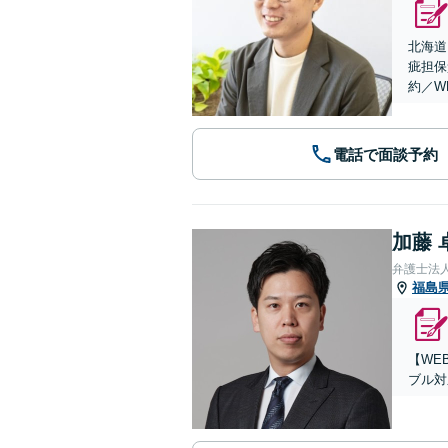
北海道
疵担保
約／W
電話で面談予約
加藤 
弁護士法
福島
【WE
ブル対