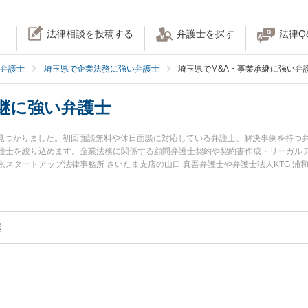
法律相談を投稿する
弁護士を探す
法律Q
弁護士
埼玉県で企業法務に強い弁護士
埼玉県でM&A・事業承継に強い弁
継に強い弁護士
9名見つかりました。初回面談無料や休日面談に対応している弁護士、解決事例を持つ
護士を絞り込めます。企業法務に関係する顧問弁護士契約や契約書作成・リーガル
スタートアップ法律事務所 さいたま支店の山口 真吾弁護士や弁護士法人KTG 浦
ィール情報や弁護士費用、強みなどが注目されています。『埼玉県で土日や夜間に発
ブル解決の実績豊富な近くの弁護士を検索したい』『初回相談無料でM&A・事業承
です。
継