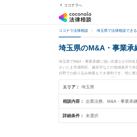
ココナラへ
ココナラ法律相談
埼玉県で法律相談できる
埼玉県のM&A・事業承
埼玉県でM&A・事業承継に強い弁護士が10
さいたま市浦和区、越谷市などの地域条件で弁
分野での絞り込み検索もでき便利です。特に東京
事務所フォレストの𠮷田 直志弁護士のプロフ
護士に相談したい』『M&A・事業承継のトラ
エリア
埼玉県
したい』などでお困りの相談者さんにおすすめ
相談内容
企業法務、M&A・事業承
詳細条件
未選択