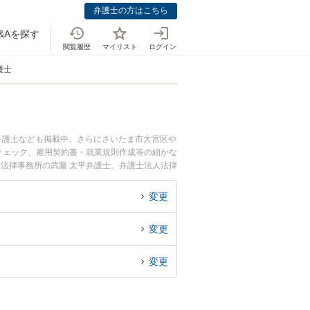
弁護士の方はこちら
&Aを探す
閲覧履歴
マイリスト
ログイン
護士
弁護士なども掲載中。さらにさいたま市大宮区や
チェック、雇用契約書・就業規則作成等の細かな
和法律事務所の武藤 太平弁護士、弁護士法人法律
生したM&A・事業承継のトラブルを今すぐに弁
継を法律相談できる埼玉県内の弁護士に相談予約
変更
変更
変更