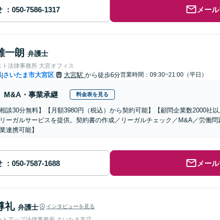
せ
メール
雄一朗
弁護士
スト法律事務所 大宮オフィス
県
さいたま市大宮区
大宮駅
から徒歩6分
営業時間：09:30~21:00（平日）
|
M&A・事業承継
料金表を見る
相談30分無料】【月額3980円（税込）から契約可能】【顧問企業数2000
リーガルサービスを提供。契約書の作成／リーガルチェック／M&A／労働問
業連携可能】
せ
メール
尊礼
弁護士
インタビューを見る
ートアップ法律事務所 さいたま支店