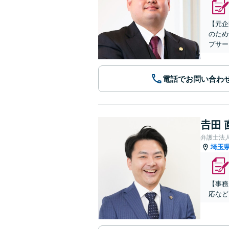
【元企
のため
プサー
電話でお問い合わ
𠮷田
弁護士法
埼玉
【事務
応など