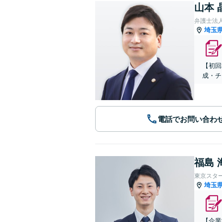
山本 
弁護士法
埼玉
【初回
成・チ
電話でお問い合わ
福島 
東京スタ
埼玉
【企業