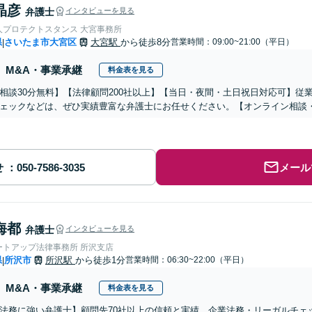
晶彦
弁護士
インタビューを見る
人プロテクトスタンス 大宮事務所
県
さいたま市大宮区
大宮駅
から徒歩8分
営業時間：09:00~21:00（平日）
|
M&A・事業承継
料金表を見る
相談30分無料】【法律顧問200社以上】【当日・夜間・土日祝日対応可】従
ェックなどは、ぜひ実績豊富な弁護士にお任せください。【オンライン相談
せ
メール
海都
弁護士
インタビューを見る
ートアップ法律事務所 所沢支店
県
所沢市
所沢駅
から徒歩1分
営業時間：06:30~22:00（平日）
|
M&A・事業承継
料金表を見る
法務に強い弁護士】顧問先70社以上の信頼と実績、企業法務・リーガルチェ