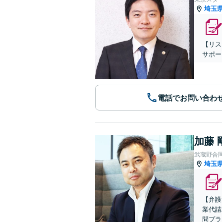
埼玉
【リス
サポー
電話でお問い合わ
加藤 
武蔵野合
埼玉
【弁護
業代請
問プラ