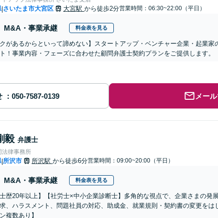
県
さいたま市大宮区
大宮駅
から徒歩2分
営業時間：06:30~22:00（平日）
|
M&A・事業承継
料金表を見る
クがあるからといって諦めない】スタートアップ・ベンチャー企業・起業家
ト！事業内容・フェーズに合わせた顧問弁護士契約プランをご提供します。
せ
メール
剛毅
弁護士
同法律事務所
県
所沢市
所沢駅
から徒歩6分
営業時間：09:00~20:00（平日）
|
M&A・事業承継
料金表を見る
士歴20年以上】【社労士×中小企業診断士】多角的な視点で、企業さまの発
求、ハラスメント、問題社員の対応、助成金、就業規則・契約書の変更をは
ン複数あり】