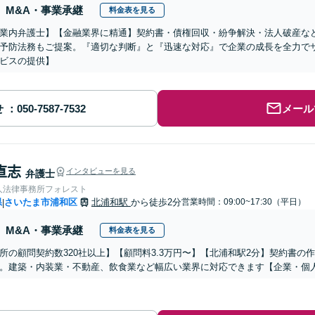
M&A・事業承継
料金表を見る
業内弁護士】【金融業界に精通】契約書・債権回収・紛争解決・法人破産な
予防法務もご提案。『適切な判断』と『迅速な対応』で企業の成長を全力で
ビスの提供】
せ
メール
 直志
インタビューを見る
弁護士
人法律事務所フォレスト
県
さいたま市浦和区
北浦和駅
から徒歩2分
営業時間：09:00~17:30（平日）
|
M&A・事業承継
料金表を見る
所の顧問契約数320社以上】【顧問料3.3万円〜】【北浦和駅2分】契約書
。建築・内装業・不動産、飲食業など幅広い業界に対応できます【企業・個