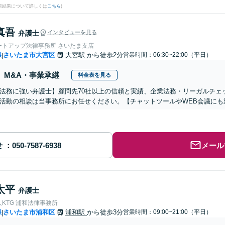
検索結果について詳しくは
こちら
)
真吾
弁護士
インタビューを見る
ートアップ法律事務所 さいたま支店
県
さいたま市大宮区
大宮駅
から徒歩2分
営業時間：06:30~22:00（平日）
|
M&A・事業承継
料金表を見る
法務に強い弁護士】顧問先70社以上の信頼と実績、企業法務・リーガルチェ
活動の相談は当事務所にお任せください。【チャットツールやWEB会議にも
せ
メール
太平
弁護士
KTG 浦和法律事務所
県
さいたま市浦和区
浦和駅
から徒歩3分
営業時間：09:00~21:00（平日）
|