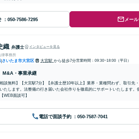
せ
メール
史織
弁護士
インタビューを見る
法律事務所
県
さいたま市大宮区
大宮駅
から徒歩7分
営業時間：09:30~18:00（平日）
|
M&A・事業承継
相談無料】【大宮駅7分】【弁護士歴10年以上】業界・業種問わず、取引先
いたします。法整備の行き届いた会社作りを徹底的にサポートいたします。
【WEB面談可】
電話で面談予約