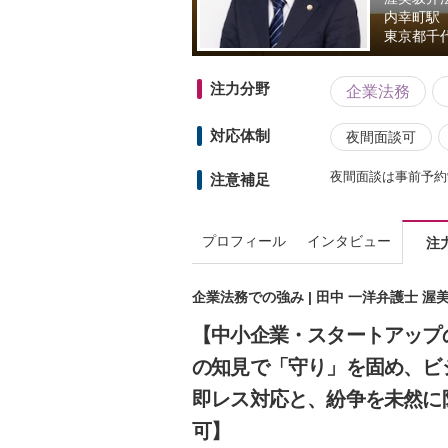
内幸町駅
東京都
千
注力分野
企業法務
対応体制
夜間面談可
夜間面談は事前予約
注意補足
プロフィール
インタビュー
注
企業法務での強み | 田中 一洋弁護士 
【中小企業・スタートアップ
の知見で「守り」を固め、ビ
即レス対応と、紛争を未然に
可】