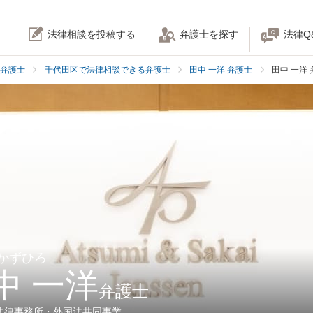
法律相談を投稿する
弁護士を探す
法律Q
弁護士
千代田区で法律相談できる弁護士
田中 一洋 弁護士
田中 一洋
 かずひろ
中 一洋
弁護士
法律事務所・外国法共同事業