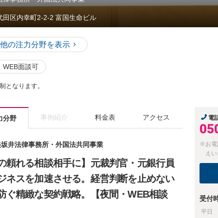
代田区内幸町2-2-2 富国生命ビル
他の注力分野を表示
WEB面談可
制となります。
事例紹介
料金表
アクセス
力分野
電
05
渥美坂井法律事務所・外国法共同事業
※お電
えい
の頼れる相談相手に】元裁判官・元銀行員
ジネスを加速させる。経営判断を止めない
防ぐ精緻な契約戦略。【夜間・WEB相談
受付
平日