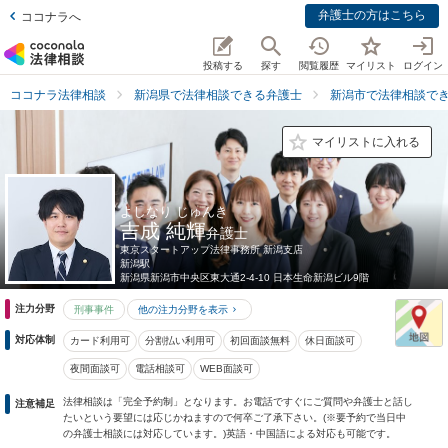
弁護士の方はこちら
ココナラへ
投稿する
探す
閲覧履歴
マイリスト
ログイン
ココナラ法律相談
新潟県で法律相談できる弁護士
新潟市で法律相談で
マイリストに入れる
よしなり じゅんき
吉成 純輝
弁護士
東京スタートアップ法律事務所 新潟支店
新潟駅
新潟県
新潟市中央区東大通2-4-10 日本生命新潟ビル9階
注力分野
刑事事件
他の注力分野を表示
対応体制
カード利用可
分割払い利用可
初回面談無料
休日面談可
夜間面談可
電話相談可
WEB面談可
法律相談は「完全予約制」となります。お電話ですぐにご質問や弁護士と話し
注意補足
たいという要望には応じかねますので何卒ご了承下さい。(※要予約で当日中
の弁護士相談には対応しています。)英語・中国語による対応も可能です。