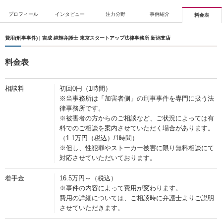
プロフィール
インタビュー
注力分野
事例紹介
料金表
費用(刑事事件) | 吉成 純輝弁護士 東京スタートアップ法律事務所 新潟支店
料金表
相談料
初回0円（1時間）
※当事務所は「加害者側」の刑事事件を専門に扱う法
律事務所です。
※被害者の方からのご相談など、ご状況によっては有
料でのご相談を案内させていただく場合があります。
（1.1万円（税込）/1時間）
※但し、性犯罪やストーカー被害に限り無料相談にて
対応させていただいております。
着手金
16.5万円～（税込）
※事件の内容によって費用が変わります。
費用の詳細については、ご相談時に弁護士よりご説明
させていただきます。