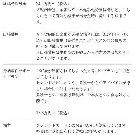
終結時報酬金
24.2万円〜（税込）
※報酬金は、示談成立・不起訴処分獲得時など、こち
らにとって有利な結果が出せた時に発生する費用で
す。
出張費用
※本契約前に出張が必要な場合には、3.3万円～（税
込）の出張費用（逮捕されたご本人との面会費も含
む）を頂戴しております。
※出張費用は事務所の各拠点から遠方の際は加算され
ることがあります。
身柄事件サポー
ご家族が逮捕されてしまった方専用のプランもご用意
トプラン
しております。
セカンドオピニオンや、弁護士からのアドバイスがほ
しい場合にご利用いただけます。
弁護士とのご相談は無制限、ご本人との面会も対応可
能です。
17.6万円～（税込）
備考
クレジットカードでのお支払いにも対応しています。
料金はご状況に応じて柔軟に対応いたします。