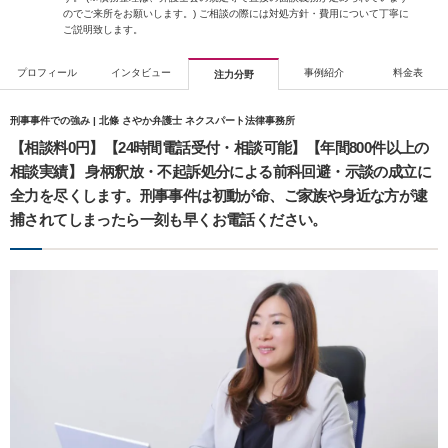
のでご来所をお願いします。) ご相談の際には対処方針・費用について丁寧に
ご説明致します。
プロフィール
インタビュー
事例紹介
料金表
注力分野
刑事事件での強み | 北條 さやか弁護士 ネクスパート法律事務所
【相談料0円】【24時間電話受付・相談可能】【年間800件以上の
相談実績】 身柄釈放・不起訴処分による前科回避・示談の成立に
全力を尽くします。刑事事件は初動が命、ご家族や身近な方が逮
捕されてしまったら一刻も早くお電話ください。