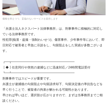
価格を抑えつつ、妥協のないサービスを提供します
「弁護士法人ネクスパート法律事務所」は、刑事事件に積極的に対応し
ている法律事務所です。
性犯罪(痴漢・盗撮・強制わいせつ)、傷害事件、少年事件等において、即
日対応で被害者と早急に示談をし、勾留阻止をした実績が多数ございま
す。
┏━┳━━━━━━━━━━━━━━━━━━━━
┃◆┃任意同行や突然の逮捕などに迅速対応／24時間電話受付
┗━┻━━━━━━━━━━━━━━━━━━━━
刑事事件ではスピードが重要です。
弁護士が逮捕後の勾留阻止や勾留請求却下、勾留決定後の準抗告などを
早く行うことで、被疑者の拘束が解かれる可能性があります。
早ければ早いほど、選択肢が広がりますので、まずは当事務所までご相
談ください。