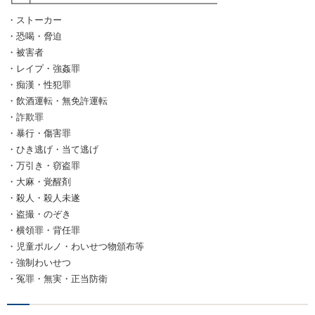
┗━┻━━━━━━━━━━━━━━━━━━━━
・ストーカー
・恐喝・脅迫
・被害者
・レイプ・強姦罪
・痴漢・性犯罪
・飲酒運転・無免許運転
・詐欺罪
・暴行・傷害罪
・ひき逃げ・当て逃げ
・万引き・窃盗罪
・大麻・覚醒剤
・殺人・殺人未遂
・盗撮・のぞき
・横領罪・背任罪
・児童ポルノ・わいせつ物頒布等
・強制わいせつ
・冤罪・無実・正当防衛