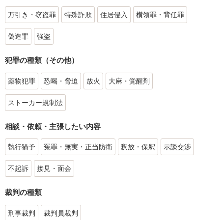
万引き・窃盗罪
特殊詐欺
住居侵入
横領罪・背任罪
偽造罪
強盗
犯罪の種類（その他）
薬物犯罪
恐喝・脅迫
放火
大麻・覚醒剤
ストーカー規制法
相談・依頼・主張したい内容
執行猶予
冤罪・無実・正当防衛
釈放・保釈
示談交渉
不起訴
接見・面会
裁判の種類
刑事裁判
裁判員裁判