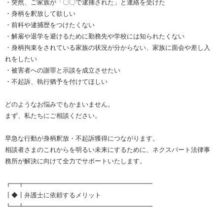
・突然、ご家族が「〇〇で逮捕された」と連絡を受けた
・身柄を釈放して欲しい
・前科や逮捕歴をつけたくない
・解雇や退学を避けるために勤務先や学校には知られたくない
・身柄拘束をされている家族の状況が分からない、家族に面会や差し入
れをしたい
・被害者への謝罪と示談を成立させたい
・不起訴、執行猶予を付けてほしい
どのようなお悩みでもかまいません。
まず、私たちにご相談ください。
早急な行動が身柄釈放・不起訴獲得につながります。
相談者さまのこれからを明るい未来にするために、ネクスパート法律事
務所が解決に向けて全力でサポートいたします。
┏━┳━━━━━━━━━━━━━━━━━━━━
┃◆┃弁護士に依頼するメリット
┗━┻━━━━━━━━━━━━━━━━━━━━