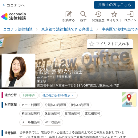
弁護士の方はこちら
ココナラへ
投稿する
探す
閲覧履歴
マイリスト
ログイン
ココナラ法律相談
東京都で法律相談できる弁護士
中央区で法律相談で
マイリストに入れる
ほうじょう さやか
北條 さやか
弁護士
ネクスパート法律事務所
東京駅
東京都
中央区八重洲一丁目3-18 VORT東京八重洲maxim7階
注力分野
刑事事件
他の注力分野を表示
対応体制
カード利用可
分割払い利用可
後払い利用可
初回面談無料
休日面談可
夜間面談可
電話相談可
メール相談可
WEB面談可
当事務所では、電話やテレビ会議による面談の上でのご依頼も受付していま
注意補足
す。 (※債務整理は、弁護士会の規定等で直接の面談義務が定められています